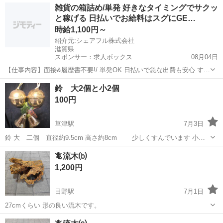
滋賀
草津市
南草津駅
インテリア雑貨/小物
雑貨の箱詰め/単発 好きなタイミングでサクッ
定でよろしくお願い致します。 短期の販売ですのでよろしくお願いし
と稼げる 日払いでお給料はスグにGE…
ます。 他の商品とまとめ購入...
時給1,100円～
紹介元:シェアフル株式会社
滋賀県
スポンサー：求人ボックス
08月04日
【仕事内容】面接&履歴書不要!/ 単発OK 日払いで急な出費も安心 すぐ
働けて、お給料もスグGET! お仕事内容の一例 ・アパレル商品の梱包
アルバイト・パート
鈴 大2個と小2個
・おもちゃのラベル貼り ・グッズの仕分け ・お菓子のシール貼り ・
100円
コスメの検品 …etc...
草津駅
7月3日
鈴 大 二個 直径約9.5cm 高さ約8cm 少しくすんでいます 小
二個 直径約6.5cm 高さ約4.5cm
滋賀
草津市
草津駅
インテリア雑貨/小物
🦎流木⒝
1,200円
日野駅
7月1日
27cmくらい 形の良い流木です。
滋賀
蒲生郡
日野駅
インテリア雑貨/小物
流木