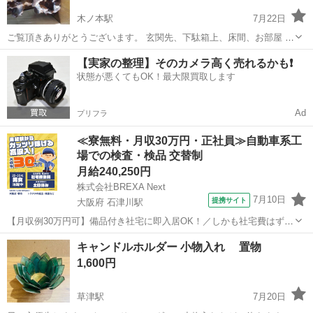
木ノ本駅
7月22日
ご覧頂きありがとうございます。 玄関先、下駄箱上、床間、お部屋 な
どに飾ったり 花瓶など載せて飾ったりに 如何でしょうか。 雰囲気も
滋賀
長浜市
木ノ本駅
インテリア雑貨/小物
樹木
【実家の整理】そのカメラ高く売れるかも❗️
かわります。 自然な樹木です。 世界に一つだけですね。 引き取りで
状態が悪くてもOK！最大限買取します
お願いいたします。
Ad
プリフラ
≪寮無料・月収30万円・正社員≫自動車系工
場での検査・検品 交替制
月給240,250円
株式会社BREXA Next
7月10日
提携サイト
大阪府 石津川駅
【月収例30万円可】備品付き社宅に即入居OK！／しかも社宅費はずっ
と無料♪／トラクタ本体の製造／資格経験不問★異業種からの転職活躍
大阪
堺市
石津川駅
その他
キャンドルホルダー 小物入れ 置物
中！／赴任旅費会社負担／工場まで無料送迎あり◎《大阪府堺市》 人
1,600円
気の工場のお仕事 ◇トラクタ...
草津駅
7月20日