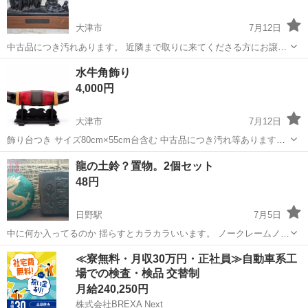
大津市
7月12日
中古品につき汚れあります。 近隣まで取りに来てくださる方にお譲り
します 出品中のすべての物が自宅にあるわけではありませんので気に
滋賀
大津市
インテリア雑貨/小物
水牛角飾り
なるものが複数ある方は早めにご連絡お願いします。 実物を見てキャ
4,000円
ンセルでも構いません。 商品...
大津市
7月12日
飾り台つき サイズ80cm×55cm台含む 中古品につき汚れ等あります。
近隣まで取りに来てくださる方にお譲りします 出品中のすべての物が
滋賀
大津市
インテリア雑貨/小物
龍の土鈴？置物。2個セット
自宅にあるわけではありませんので気になるものが複数ある方は早め
48円
にご連絡お願いします。...
日野駅
7月5日
中に何か入ってるのか 揺らすとカラカラいいます。 ノークレームノー
リターンノーキャンセル
滋賀
蒲生郡
日野駅
インテリア雑貨/小物
土鈴
≪寮無料・月収30万円・正社員≫自動車系工
場での検査・検品 交替制
月給240,250円
株式会社BREXA Next