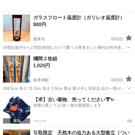
ガラスフロート温度計（ガリレオ温度計）
980円
栗東市
8月5日
16世紀後半から17世紀初頭にかけて数々の発見をした稀代の科学者、
イタリアのガリレオ・ガリレイは、液体の比重が温度変化によって変
滋賀
栗東市
インテリア雑貨/小物
欄間２枚組
化すること。 温度が下がることで比重が重くなり、逆に温度が上がる
1,920円
と比重が軽くなることを発見しまし...
南草津駅
8月5日
169.5cm 長さ 31.2cm 高さ 2.8cm 厚み 取り外し現状品 松の一部がカ
ケかもしれません。 ２枚組です。
滋賀
草津市
南草津駅
インテリア雑貨/小物
欄間
【求】古い着物、売ってください👘✨
状態が悪くてもOK！最大限買取します
Ad
プリフラ
引取限定 天然木の迫力ある大型衝立（つい