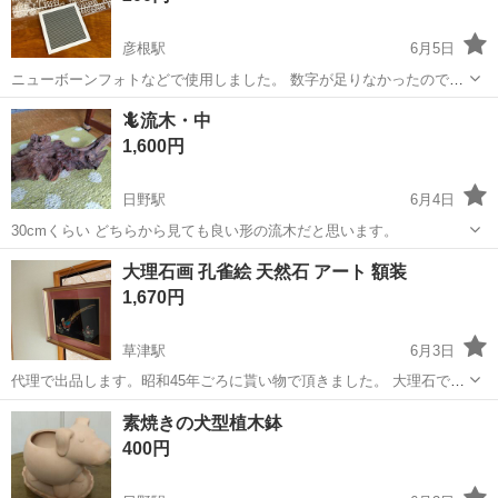
彦根駅
6月5日
ニューボーンフォトなどで使用しました。 数字が足りなかったので2
セット購入しました。 パーツは全て揃っています。 これをおくだけで
滋賀
彦根市
彦根駅
インテリア雑貨/小物
🦎流木・中
オシャレになってよかったです。 マタニティフォトやニューボーンフ
ニューボーンフォト
1,600円
ォト、月齢フォトなどの記念日...
日野駅
6月4日
30cmくらい どちらから見ても良い形の流木だと思います。
滋賀
蒲生郡
日野駅
インテリア雑貨/小物
流木
大理石画 孔雀絵 天然石 アート 額装
1,670円
草津駅
6月3日
代理で出品します。昭和45年ごろに貰い物で頂きました。 大理石でで
きた孔雀のアートとなります。 縦52cm 横61cmとなります。 草津駅
滋賀
草津市
草津駅
インテリア雑貨/小物
孔雀
素焼きの犬型植木鉢
付近の引き取り限定となります。 古いご商品となりますが、特に傷は
400円
見当たりません。 ...