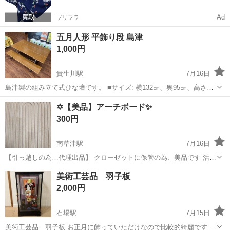
Ad
プリフラ
五月人形 平飾り段 島津
1,000円
貴生川駅
7月16日
島津製の組み立て式ひな壇です。 ■サイズ: 横132㎝、奥95㎝、高さ37
㎝ ■素材: プラスチック製表面と金属フレーム ■重さ：14kg 【注意事
滋賀
甲賀市
貴生川駅
インテリア雑貨/小物
✡️【美品】アーチボード✨️
項】 ◆画像が商品の全てになります。 ◆傷・汚れ等に神経...
300円
南草津駅
7月16日
【引っ越しの為…代理出品】 クローゼットに保管の為、美品です 活用
していただける方へお譲りします ★プロフ必読の上、ご検討宜しくお
滋賀
草津市
南草津駅
インテリア雑貨/小物
アーチ
美術工芸品 羽子板
願いいたします🙇
2,000円
石場駅
7月15日
美術工芸品 羽子板 お正月に飾っていただけなので比較的綺麗です。