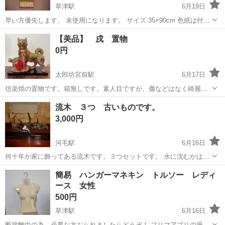
草津駅
6月19日
早い方優先します。 未使用になります。 サイズ 35×90cm 色紙は付き
ません。 現状品をご理解の上ご購入宜しくお願い致します。
滋賀
栗東市
草津駅
インテリア雑貨/小物
和室
【美品】 戌 置物
0円
太郎坊宮前駅
6月17日
信楽焼の置物です。箱無しです。素人目ですが、傷などはなく綺麗だ
と思います。 できるだけ早くとりにきてくれる方を優先させていただ
滋賀
東近江市
太郎坊宮前駅
インテリア雑貨/小物
流木 ３つ 古いものです。
きます。 返品なしでお願いします。
置物
3,000円
河毛駅
6月16日
何十年か家に飾ってある流木です。３つセットです。 水に沈むかは分
かりません。 長浜市の高月町で受け渡しします。
滋賀
長浜市
河毛駅
インテリア雑貨/小物
流木
簡易 ハンガーマネキン トルソー レディ
ース 女性
500円
草津駅
6月16日
断捨離中の為、必要な方おられましたらどうぞ！ フリマアプリの撮影