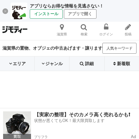
アプリならお得な情報を見逃さない！
インストール
アプリで開く
滋賀県
検索
ログイン
投稿
滋賀県の置物、オブジェの中古あげます・譲ります
人気キーワード
エリア
ジャンル
詳細
新着順
【実家の整理】そのカメラ高く売れるかも❗️
状態が悪くてもOK！最大限買取します
Ad
プリフラ