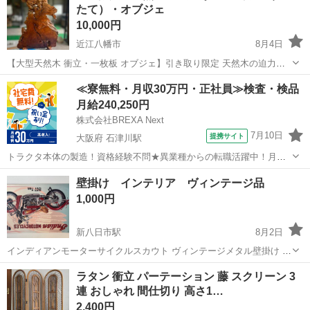
たて）・オブジェ
10,000円
近江八幡市
8月4日
【大型天然木 衝立・一枚板 オブジェ】引き取り限定 天然木の迫力あ
る大型衝立（ついたて）・オブジェです。 存在感があり、和風旅館、
滋賀
近江八幡市
インテリア雑貨/小物
≪寮無料・月収30万円・正社員≫検査・検品
飲食店、古民家、店舗ディスプレイ、応接室などのインテリアとして
月給240,250円
おすすめです。自然木ならではの木...
株式会社BREXA Next
7月10日
提携サイト
大阪府 石津川駅
トラクタ本体の製造！資格経験不問★異業種からの転職活躍中！月収
例29万円以上！生活支援物資事前対応可◎即日入寮OK！寮費はずっと
大阪
堺市
石津川駅
その他
壁掛け インテリア ヴィンテージ品
無料＆備品付き1R寮完備！赴任旅費会社負担！工場まで無料送迎あり
1,000円
◎《大阪府堺市》 人気の工場の...
新八日市駅
8月2日
インディアンモーターサイクルスカウト ヴィンテージメタル壁掛け -
素材: メタル - サイズ: 約30x42.5cm ⚠️中古品に付き劣化損傷汚れや 歪
滋賀
東近江市
新八日市駅
インテリア雑貨/小物
ラタン 衝立 パーテーション 藤 スクリーン 3
みがございます。 神経質な方はお控えください ご覧いただきありが...
連 おしゃれ 間仕切り 高さ1…
ヴィンテージ
2,400円