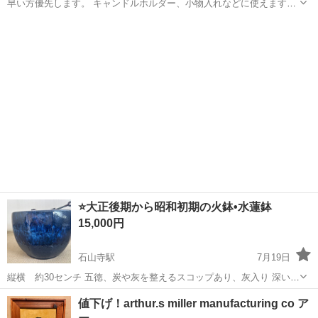
早い方優先します。 キャンドルホルダー、小物入れなどに使えます。
中古品になりますので、やや汚れ等ございます。 サイズ 16×16×10
滋賀
栗東市
草津駅
インテリア雑貨/小物
オブジェ
現状品をご理解の上ご購入宜しくお願い致します。
⭐️大正後期から昭和初期の火鉢•水蓮鉢
15,000円
石山寺駅
7月19日
縦横 約30センチ 五徳、炭や灰を整えるスコップあり、灰入り 深い瑠
璃色（青）の釉薬が掛かった陶器製 大きな欠けやひびは見当たらず状
滋賀
大津市
石山寺駅
インテリア雑貨/小物
値下げ！arthur.s miller manufacturing co ア
態は比較的良好 ひび、欠けなし 🌺灰を出して大正後期〜昭和初期時代