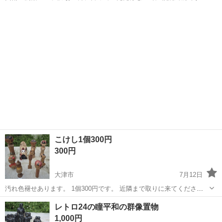
中古品ですのでご理解いただける方、よろしくお願いいたします。 取
滋賀
大津市
石場駅
インテリア雑貨/小物
羽子板
りに来ていただける方よろしくお願いします。
こけし1個300円
300円
大津市
7月12日
汚れ色褪せあります。 1個300円です。 近隣まで取りに来てくださる
方にお譲りします 出品中のすべての物が自宅にあるわけではありませ
滋賀
大津市
インテリア雑貨/小物
レトロ24の瞳平和の群像置物
んので気になるものが複数ある方は早めにご連絡お願いします。 実物
1,000円
を見てキャンセルでも構いま...