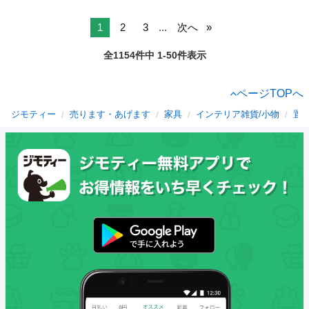
1
2
3
...
次へ
全1154件中 1-50件表示
ページTOPへ
ジモティー
売ります・あげます
家具
インテリア雑貨/小物
置