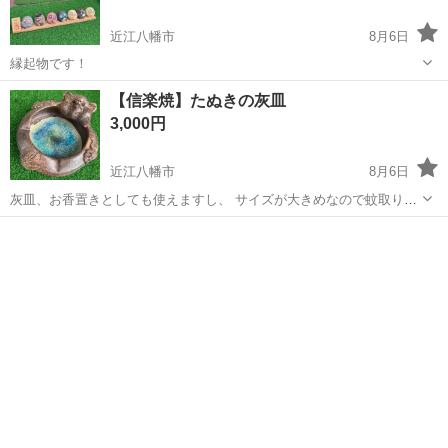
近江八幡市
8月6日
縁起物です！
滋賀
近江八幡市
インテリア雑貨/小物
【信楽焼】たぬきの灰皿
3,000円
近江八幡市
8月6日
灰皿、お香置きとしても使えますし、 サイズが大きめなので蚊取り線
香置きとしても使えます(^^)
滋賀
近江八幡市
インテリア雑貨/小物
灰皿