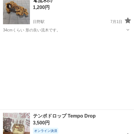
🦎流木⒞
1,200円
日野駅
7月1日
34cmくらい 形の良い流木です。
滋賀
蒲生郡
日野駅
インテリア雑貨/小物
流木
テンポドロップ Tempo Drop
3,500円
オンライン決済