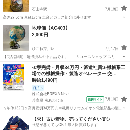
石山寺駅
7月18日
高さ27.5cm 直径17cm 土台とガラス部分は外せます
滋賀
大津市
石山寺駅
インテリア雑貨/小物
置物
地球儀【AC403】
2,000円
ひこね芹川駅
7月17日
【商品詳細】 清掃済みの中古品です。 - - - リユースショップ スリー
アールから皆様へ - - - ご覧いただきありがとうございます。 当店で
滋賀
彦根市
ひこね芹川駅
インテリア雑貨/小物
地球儀
≪寮完備・月収34万円・派遣社員≫機械系工
は、障がいのある方と一緒に整備・清掃した中古品を販売しており
場での機械操作・製造オペレーター 交…
ま...
時給1,490円
日払い
株式会社BREXA Next
7月10日
提携サイト
兵庫県 南あわじ市
☆年休132日＆高月収例34万円☆車載用リチウムイオン電池部品の製造
／4勤2休でオフも充実♪／家具・家電付き社宅あり＆前払いで生活支援
兵庫
南あわじ市
その他
【求】古い着物、売ってください👘✨
物資が受け取れる◎／20〜40代男女活躍中！ 車載用リチウムイオン電
状態が悪くてもOK！最大限買取します
池部品の製造 車載用...