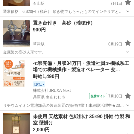
石山駅
7月1日
通常価格 6,820円（税込） 頂き物でもらったものでインテリアとし
て楽しんでいましたが引っ越しに伴い手放そうと思います。 経年劣化
滋賀
大津市
石山駅
インテリア雑貨/小物
置き台付き 高砂（瑞穂作）
により中の薬品が自然とあめ色っぽくなっておりますが結晶は問題な
900円
くお楽しみいた...
草津駅
6月19日
金属製の高砂人形です。
滋賀
草津市
草津駅
インテリア雑貨/小物
≪寮完備・月収34万円・派遣社員≫機械系工
場での機械操作・製造オペレーター 交…
時給1,490円
日払い
株式会社BREXA Next
7月10日
提携サイト
兵庫県 南あわじ市
リチウムイオン電池部品の製造装置の操作作業！未経験活躍中★20～
50代の男性活躍中！嬉しい時給1,490円！生活支援物資事前対応可◎ワ
兵庫
南あわじ市
その他
未使用 天然素材 色紙掛け 35×90 掛軸 竹製 和
ンルーム寮完備！赴任旅費会社負担！正社員登用制度あり◎《兵庫県
室 壁掛け
南あわじ市》 人気の工場の...
2,000円