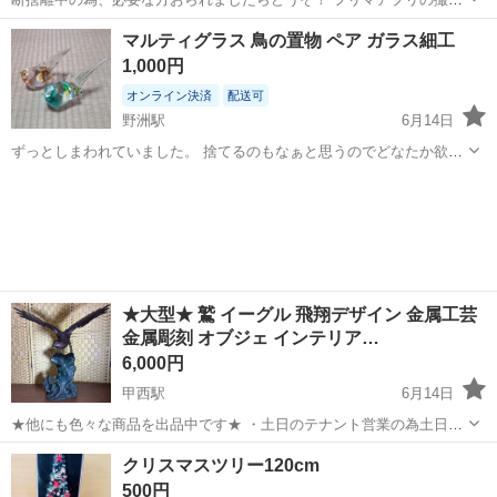
等に便利ですよ♪
滋賀
草津市
草津駅
インテリア雑貨/小物
マルティグラス 鳥の置物 ペア ガラス細工
1,000円
オンライン決済
配送可
野洲駅
6月14日
ずっとしまわれていました。 捨てるのもなぁと思うのでどなたか欲し
い方がおられましたら。 サイズ 高さ約9センチ 幅約約7センチ 奥行約
滋賀
野洲市
野洲駅
インテリア雑貨/小物
置物
13.5センチ くらいです。
★大型★ 鷲 イーグル 飛翔デザイン 金属工芸
金属彫刻 オブジェ インテリア…
6,000円
甲西駅
6月14日
★他にも色々な商品を出品中です★ ・土日のテナント営業の為土日に
ご来店頂くと他の商品などもご覧頂けます！ ★大型★ ・鷲 イーグル
滋賀
湖南市
甲西駅
インテリア雑貨/小物
クリスマスツリー120cm
飛翔デザイン ・金属工芸 金属彫刻 ・オブジェ インテリア 置物 店舗
500円
ディスプレイ ...