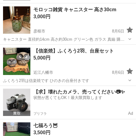
モロッコ雑貨 キャニスター 高さ30cm
3,000円
彦根市
8月6日
キャニスター 直径約14cm 高さ約30cm グリーン色 ガラス 真鍮 購入
した時のままで キレイです 近辺までとりにきて下さる方にお譲りしま
滋賀
彦根市
インテリア雑貨/小物
モロッコ
【信楽焼】ふくろう2羽、台座セット
す
5,000円
近江八幡市
8月6日
ふくろう2羽は信楽焼です ひのきの台座付きです
滋賀
近江八幡市
インテリア雑貨/小物
【求】壊れたカメラ、売ってください📷✨
状態が悪くてもOK！最大限買取します
Ad
プリフラ
七福ろう🦉
3,500円