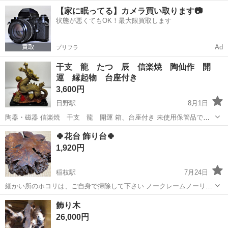
等が多少あります。 画像の物は全てです。 箱のサイズ:約
滋賀
蒲生郡
日野駅
インテリア雑貨/小物
干支
【家に眠ってる】カメラ買い取ります📷
37.5×17×37.5(cm) 素人採寸の為、寸法等の多少誤差はご容赦下さいま
状態が悪くてもOK！最大限買取します
せ。 重量...
Ad
プリフラ
干支 龍 たつ 辰 信楽焼 陶仙作 開
運 縁起物 台座付き
3,600円
日野駅
8月1日
陶器・磁器 信楽焼 干支 龍 開運 箱、台座付き 未使用保管品で
す。汚れ等が多少あります。 画像の物は全てです。 箱のサイズ:約
滋賀
蒲生郡
日野駅
インテリア雑貨/小物
干支
🍀花台 飾り台🍀
35.5×18×35.5(cm) 素人採寸の為、寸法等の多少誤差はご容赦下さいま
1,920円
せ。 ...
稲枝駅
7月24日
細かい所のホコリは、ご自身で掃除して下さい ノークレームノーリタ
ーンでお願いします
滋賀
彦根市
稲枝駅
インテリア雑貨/小物
飾り木
26,000円