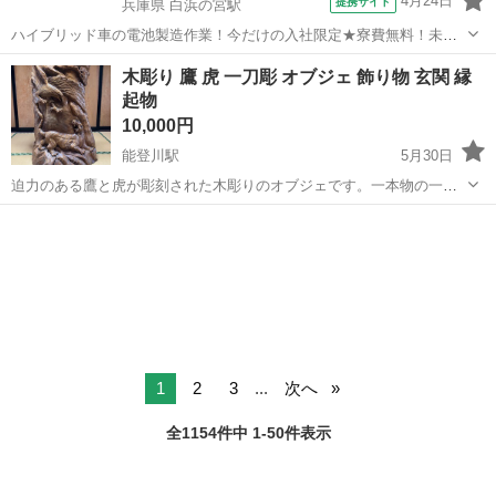
4月24日
提携サイト
兵庫県 白浜の宮駅
ハイブリッド車の電池製造作業！今だけの入社限定★寮費無料！未経
験活躍中★20～50代の男性活躍中！安定企業で長期で働きたい方オス
兵庫
姫路市
白浜の宮駅
その他
木彫り 鷹 虎 一刀彫 オブジェ 飾り物 玄関 縁
スメ！年間休日130日！正社員登用制度あり！マイカー通勤OK！ワン
起物
ルーム寮完備！《兵庫県姫路市》...
10,000円
能登川駅
5月30日
迫力のある鷹と虎が彫刻された木彫りのオブジェです。一本物の一刀
彫で、細部まで丁寧に作られています。玄関やリビングの飾り物とし
滋賀
東近江市
能登川駅
インテリア雑貨/小物
て、また縁起物としてもおすすめです。 【素材】木 【サイズ】
1400×850×400 【購入時期】...
1
2
3
...
次へ
全1154件中 1-50件表示