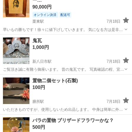
ー…
の風情たっぷりの レト...
90,000円
オンライン決済
配送可
栗東駅
7月18日
早いもの勝ちです！徐々に値下げしていきます。 気になる方は是非お
気に入り登録をお願い致します(･∀･) アート、インテリアなどにかっこ
滋賀
栗東市
栗東駅
インテリア雑貨/小物
アート
鬼瓦
いいかと思います。 スエードの様な素材にアメリカ先住民族のインデ
1,000円
ィアンの様な人物が描...
新八日市駅
7月18日
ご覧頂き誠に有難う御座います。 昔の鬼瓦です。 写真確認の程、宜し
くお願い致します。 こちらの鬼瓦は、修復しておりません。
滋賀
東近江市
新八日市駅
インテリア雑貨/小物
鬼瓦
置物二個セット(石製)
100円
膳所駅
7月18日
いただきものですが、使用しないため出品します。 中身は簡単に外せ
ます。
滋賀
大津市
膳所駅
インテリア雑貨/小物
置物
バラの置物 ブリザードフラワーかな？
500円