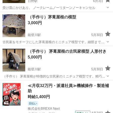
日野駅
6月3日
受け皿にかけあり。 ノークレームノーリターンノーキャンセル
滋賀
蒲生郡
日野駅
インテリア雑貨/小物
素焼き
（手作り）茅葺屋根の模型
3,000円
能登川駅
5月30日
古民家をモチーフにした茅葺屋根のミニチュア模型です。細部まで丁
寧に作られており、日本の伝統的な建築様式が再現されています。ジ
滋賀
東近江市
能登川駅
インテリア雑貨/小物
茅葺
（手作り） 茅葺屋根の古民家模型 人形付き
オラマや和風インテリアとして飾るのに最適です。 【商品の状態】目
5,000円
立った傷は有りません 【サイズ】高...
能登川駅
5月30日
（手作り） 茅葺屋根が特徴的な古民家のミニチュア模型です。精巧な
作りで、日本の伝統的な建築様式が再現されています。隣には可愛ら
滋賀
東近江市
能登川駅
インテリア雑貨/小物
≪月収32万円・派遣社員≫機械操作・製造補
しい人形も添えられており、情景豊かな置物としてお楽しみいただけ
助
ます。インテリアのアクセントやコレク...
時給1,400円
日払い
株式会社BREXA Next