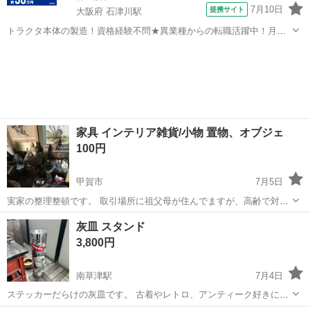
7月10日
提携サイト
大阪府 石津川駅
トラクタ本体の製造！資格経験不問★異業種からの転職活躍中！月収
例29万円以上！生活支援物資事前対応可◎即日入寮OK！寮費はずっと
大阪
堺市
石津川駅
その他
無料＆備品付き1R寮完備！赴任旅費会社負担！工場まで無料送迎あり
◎《大阪府堺市》 人気の工場の...
家具 インテリア雑貨/小物 置物、オブジェ
100円
甲賀市
7月5日
実家の整理整頓です。 取引場所に祖父母が住んでますが、高齢で対応
が難しいため、別居している私がします。 平日19:30以降 休日は要相
滋賀
甲賀市
インテリア雑貨/小物
オブジェ
灰皿 スタンド
談でタイミングを決めます。 投稿中の商品をまとめて問い合わせして
3,800円
くださる方を優先させて...
南草津駅
7月4日
ステッカーだらけの灰皿です。 古着やレトロ、アンティーク好きには
もってこいだと思います。 尚、発送は致しませんので、お引き取り限