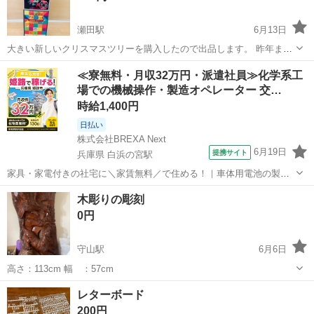
瀬田駅
6月13日
大きい新しいクリスマスツリーを購入したので出品します。 昨年まで
普通に使用してました。
滋賀
大津市
瀬田駅
インテリア雑貨/小物
≪寮無料・月収32万円・派遣社員≫化学系工
場での機械操作・製造オペレーター 交…
クリスマスツリー
時給1,400円
日払い
株式会社BREXA Next
6月19日
提携サイト
兵庫県 白浜の宮駅
家具・家電付きの社宅に＼家賃無料／で住める！｜車体用電池の製造
｜未経験から月収例32万円♪｜さらに【年間休日130日】！ 人気の工場
兵庫
姫路市
白浜の宮駅
その他
木彫りの彫刻
のお仕事 ◇車体用電池の製造◇ 機械の操作、部品のセッティング、検
0円
査、清掃業務など。 ...
守山駅
6月6日
高さ：113cm 幅 ：57cm
滋賀
守山市
守山駅
インテリア雑貨/小物
木彫り
レターボード
200円