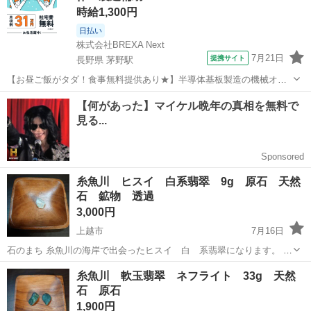
時給1,300円
日払い
株式会社BREXA Next
7月21日
提携サイト
長野県 茅野駅
【お昼ご飯がタダ！食事無料提供あり★】半導体基板製造の機械オペ
レーターや検査作業！未経験活躍中★カップル＆友達同士の応募OK！
長野
茅野市
茅野駅
その他
赴任旅費会社負担★嬉しい無料送迎◎正社員登用制度あり！マイカー
通勤OK！無料駐車場完備！《長野県茅...
糸魚川 ヒスイ 白系翡翠 9g 原石 天然
石 鉱物 透過
3,000円
上越市
7月16日
石のまち 糸魚川の海岸で出会ったヒスイ 白 系翡翠になります。 た
いへんスベスベで思わず落としそうになるくらいの質感です。ワンポ
新潟
上越市
インテリア雑貨/小物
翡翠
糸魚川 軟玉翡翠 ネフライト 33g 天然
イントで入っている翠が素敵で可愛いです。 透過あり 4枚目サイズ
石 原石
比較写真 100円玉を置...
1,900円