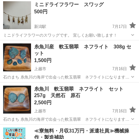
新潟
上越市
インテリア雑貨/小物
翡翠
ミニドライフラワー スワッグ
真 100円玉を置いています。参考にどうぞ。 重量 8g 質感、サイ
500円
ズ感がネ...
新潟駅
7月17日
ミニドライフラワーのスワッグです。 宜しくお願い致します！
新潟
新潟市
新潟駅
インテリア雑貨/小物
スワッグ
糸魚川産 軟玉翡翠 ネフライト 308g セ
ット
1,500円
上越市
7月16日
石のまち 糸魚川の海岸で出会った軟玉翡翠 ネフライトになります。
総重量 308g 透過無し〜透過大まで色々 ネフライトのスベスベな
新潟
上越市
インテリア雑貨/小物
糸魚川 軟玉翡翠 ネフライト セット
質感、色合いが好きです。 コレクション整理のため少し出品します。
257g 天然石 原石
大切にしてくれる...
2,500円
上越市
7月16日
石のまち 糸魚川の海岸で出会った軟玉翡翠 ネフライトになります。
どちらもガッツリ大きな透過が見られます。ぜひお部屋を暗くしてお
新潟
上越市
インテリア雑貨/小物
翡翠
≪寮無料・月収31万円・派遣社員≫機械操
楽しみくださいっ サイズ 比較写真 10枚目 100円玉を置いてみま
作・製造補助
した。参考にどうぞ。 ...