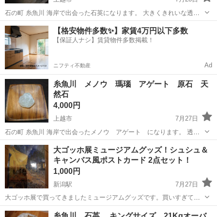
石の町 糸魚川 海岸で出会った石英になります。 大きくきれいな透過
が見られます。 19cm×11cm×10cm程度 重量 2.4kg 【石英】 石英は
新潟
上越市
インテリア雑貨/小物
天然石
【格安物件多数✨】家賃4万円以下多数
二酸化ケイ素からなる鉱物で、石英の結晶が水晶です。 白 黒 ...
【保証人ナシ】賃貸物件多数掲載！
Ad
ニフティ不動産
糸魚川 メノウ 瑪瑙 アゲート 原石 天
然石
4,000円
上越市
7月27日
石の町 糸魚川 海岸で出会ったメノウ アゲート になります。 透過
大 どの角度からでも光をよく通します。 4.5cm × 5.0cm × 3.5cm程
新潟
上越市
インテリア雑貨/小物
天然石
大ゴッホ展ミュージアムグッズ！シュシュ＆
度 重量 89g メノウにしてはなかな目にしないゴロっと大き...
キャンバス風ポストカード 2点セット！
1,000円
新潟駅
7月27日
大ゴッホ展で買ってきましたミュージアムグッズです。買いすぎてし
まったため売りたいです。 シュシュは袋を開けてしまいましたが、未
新潟
新潟市
新潟駅
インテリア雑貨/小物
糸魚川 石英 キングサイズ 21Kgオーバ
使用に近い状態です。 キャンパス風ポストカードは、キャンバス生地