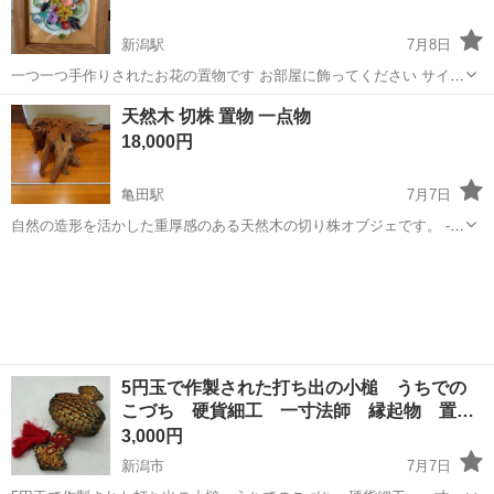
新潟駅
7月8日
一つ一つ手作りされたお花の置物です お部屋に飾ってください サイズ
16✖️18㎝
新潟
新潟市
新潟駅
インテリア雑貨/小物
置物
天然木 切株 置物 一点物
18,000円
亀田駅
7月7日
自然の造形を活かした重厚感のある天然木の切り株オブジェです。 -
素材: 天然木 - 形状: 切り株 - 高さ: 約30cm
新潟
新潟市
亀田駅
インテリア雑貨/小物
5円玉で作製された打ち出の小槌 うちでの
こづち 硬貨細工 一寸法師 縁起物 置…
3,000円
新潟市
7月7日