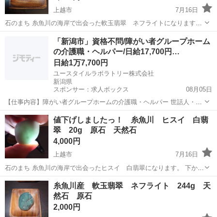
上越市
7月16日
石のまち 糸魚川の海岸で出会った軟玉翡翠 ネフライトになります。
大きな透過が見られます。ぜひお部屋を暗くしてお楽しみくださいっ
新潟
上越市
インテリア雑貨/小物
翡翠
「新潟市」資格不問/障がい者グループホーム
サイズ 比較写真 4枚目 100円玉を置いてみました。参考にどう
の介護職・ヘルパー/日給17,700円…
ぞ。 重量 33g ...
日給1万7,700円
ユースタイルラボラトリー株式会社
新潟県
スポンサー：求人ボックス
08月05日
【仕事内容】障がい者グループホームの介護職・ヘルパー 世話人・生
活支援員としての業務を行っていただきます(夜勤:17:00～翌9:00)。 <
アルバイト・パート
値下げしましたっ！ 糸魚川 ヒスイ 白翡
主な業務内容> お食事の準備 食事・入浴・就寝の支援 日常生活の相談
翠 20g 原石 天然石
業務 健康管理、記録...
4,000円
上越市
7月16日
石のまち 糸魚川の海岸で出会ったヒスイ 白翡翠になります。 下から
ライトを当てるとグリーンアップルのたいへん上品な翠の透過が見ら
新潟
上越市
インテリア雑貨/小物
翡翠
糸魚川産 軟玉翡翠 ネフライト 244g 天
れます。10倍ルーペでみると細かな結晶が素晴らしくきれいです。 サ
然石 原石
イズ 3.5cm程度 ...
2,000円