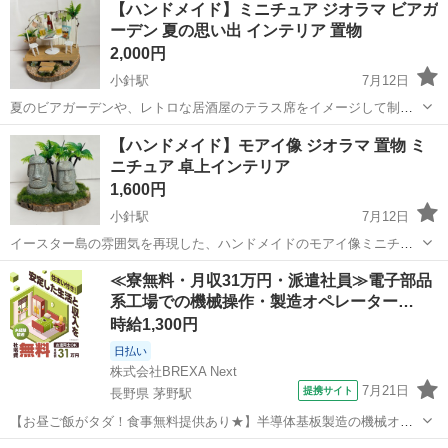
【ハンドメイド】ミニチュア ジオラマ ビアガ
ーデン 夏の思い出 インテリア 置物
2,000円
小針駅
7月12日
夏のビアガーデンや、レトロな居酒屋のテラス席をイメージして制作
した、ハンドメイドのミニチュアジオラマです。 切り株の自然な土台
新潟
新潟市
小針駅
インテリア雑貨/小物
ジオラマ
【ハンドメイド】モアイ像 ジオラマ 置物 ミ
の上に、冷えたビール2杯、おつまみの枝豆、タバコのパッケージ
ニチュア 卓上インテリア
（CABIN）、そして夜を彩るカラフ...
1,600円
小針駅
7月12日
イースター島の雰囲気を再現した、ハンドメイドのモアイ像ミニチュ
アジオラマです。 切り株風の土台に、リアルな質感のモアイ像2体、
新潟
新潟市
小針駅
インテリア雑貨/小物
≪寮無料・月収31万円・派遣社員≫電子部品
ヤシの木、人工芝、白い砂をバランスよく配置して丁寧に作製しまし
系工場での機械操作・製造オペレーター…
た。 デスクの上や玄関のインテリア...
時給1,300円
日払い
株式会社BREXA Next
7月21日
提携サイト
長野県 茅野駅
【お昼ご飯がタダ！食事無料提供あり★】半導体基板製造の機械オペ
レーターや検査作業！未経験活躍中★カップル＆友達同士の応募OK！
長野
茅野市
茅野駅
その他