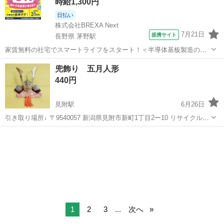
時給1,300円
日払い
株式会社BREXA Next
7月21日
提携サイト
長野県 茅野駅
家賃無料の社宅でスマートライフをスタート！＜半導体基板製造の機
械操作・検査＞ランチ代もかからないオトクな職場◎／稼ぎもしっか
長野
茅野市
茅野駅
その他
兜飾り 五月人形
り！月収例31万円／長野県茅野市 半導体基板の製造・検査 クリーンル
440円
ーム内で、半導体基板の製造や検...
見附駅
6月26日
引き取り場所↓ 〒9540057 新潟県見附市新町1丁目2ー10 リサイクルシ
ョップみつけた！ ※アポ無しで来られても店舗にはない為即お売り出
新潟
見附市
見附駅
インテリア雑貨/小物
レジ
来ません。 必ずご連絡下さい。 見附市内の方は配達無料です。 レジ
にて精算させて...
1
2
3
...
次へ