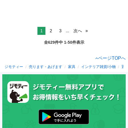
1
2
3
...
次へ
全629件中 1-50件表示
ページTOPへ
ジモティー
売ります・あげます
家具
インテリア雑貨/小物
置