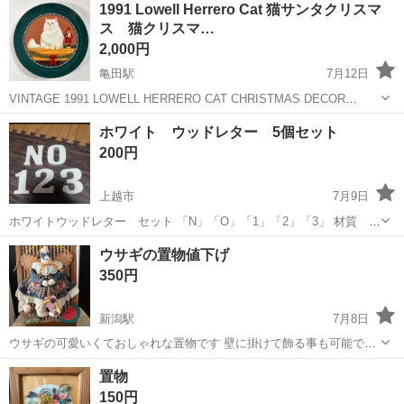
1991 Lowell Herrero Cat 猫サンタクリスマ
赴任旅費会社負担★嬉しい無料送迎◎正社員登用制度あり！マイカー
ス 猫クリスマ…
通勤OK！無料駐車場完備！《長野県茅...
2,000円
亀田駅
7月12日
VINTAGE 1991 LOWELL HERRERO CAT CHRISTMAS DECOR
CERAMIC PLATE 7 3/4" JAPAN 画像検索したところ海外で数点出品
新潟
新潟市
亀田駅
インテリア雑貨/小物
サンタ
ホワイト ウッドレター 5個セット
はありましたが、日本では出品はなく珍し...
200円
上越市
7月9日
ホワイトウッドレター セット 「N」「О」「1」「2」「3」 材質
МDF 使い方色々 工夫してご活用くださいっ サイズ感 Nで 縦10cm
新潟
上越市
インテリア雑貨/小物
ホワイトウッド
ウサギの置物値下げ
横 9cm 断捨離中です。他にも色々出品してますの...
350円
新潟駅
7月8日
ウサギの可愛いくておしゃれな置物です 壁に掛けて飾る事も可能です
サイズ20✖️30㎝
新潟
新潟市
新潟駅
インテリア雑貨/小物
ウサギ
置物
150円