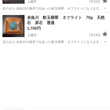
上越市
7月15日
石のまち 糸魚川の海岸で出会った軟玉翡翠 ネフライトになります。
ゴロっと大きめサイズ 重量 244g 透過 微 サイズ比較写真 4枚
新潟
上越市
インテリア雑貨/小物
翡翠
糸魚川 軟玉翡翠 ネフライト 70g 天然
目 リップクリーム（7cm）を置いています。参考にどうぞ。 大切に
石 原石 透過
してくれるか...
1,700円
上越市
7月14日
石のまち 糸魚川の海岸で出会った軟玉翡翠 ネフライトになります。
透過がみられます サイズ 5.5cm程度 比較写真 4枚目 100円玉を
新潟
上越市
インテリア雑貨/小物
翡翠
置いています。参考にどうぞ。 重量 70g ネフライトの上品な色合い
が好きで...