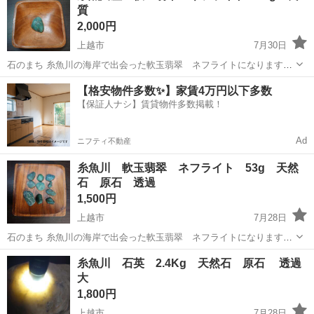
質
ぞ。 重量 23g ...
2,000円
上越市
7月30日
石のまち 糸魚川の海岸で出会った軟玉翡翠 ネフライトになります。
3cm程度 重量 17g ※4枚目写真 下からライトを当てています。たい
新潟
上越市
インテリア雑貨/小物
翡翠
【格安物件多数✨】家賃4万円以下多数
へんきれいな透過が見られます。 全体的に大きめでしっかりとした透
【保証人ナシ】賃貸物件多数掲載！
過が見られます...
Ad
ニフティ不動産
糸魚川 軟玉翡翠 ネフライト 53g 天然
石 原石 透過
1,500円
上越市
7月28日
石のまち 糸魚川の海岸で出会った軟玉翡翠 ネフライトになります。
10個セット 小さい透過〜大きな透過まで色々 重量 53g 写真5枚
新潟
上越市
インテリア雑貨/小物
翡翠
糸魚川 石英 2.4Kg 天然石 原石 透過
目 サイズ比較に100円玉を置いています。参考にどうぞ。 ネフライ
大
ト上品な色合い...
1,800円
上越市
7月28日