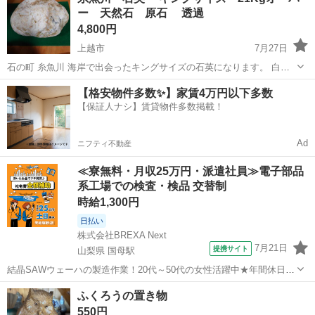
ー 天然石 原石 透過
（布製）のような凹凸のある、し...
4,800円
上越市
7月27日
石の町 糸魚川 海岸で出会ったキングサイズの石英になります。 白色
系〜濃厚オレンジ系の透過です。光を当てる場所によって色合いの違
新潟
上越市
インテリア雑貨/小物
キングサイズ
【格安物件多数✨】家賃4万円以下多数
いもぜひお楽しみください。きれいな透過がみられます。ぜひお部屋
【保証人ナシ】賃貸物件多数掲載！
を暗くしてお試しくださいっ。 ...
Ad
ニフティ不動産
≪寮無料・月収25万円・派遣社員≫電子部品
系工場での検査・検品 交替制
時給1,300円
日払い
株式会社BREXA Next
7月21日
提携サイト
山梨県 国母駅
結晶SAWウェーハの製造作業！20代～50代の女性活躍中★年間休日
120日＆土日祝休み！クリーンルーム内でのお仕事！日払い制度利用可
山梨
国母駅
その他
ふくろうの置き物
◎正社員登用制度あり！マイカー通勤可！《山梨県中巨摩郡昭和町》
550円
人気の工場のお仕事 ◇結晶...