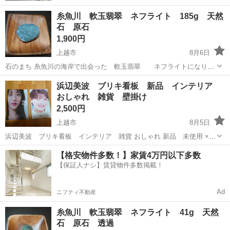
糸魚川 軟玉翡翠 ネフライト 185g 天然
石 原石
1,900円
上越市
8月6日
石のまち 糸魚川の海岸で出会った 軟玉翡翠 ネフライトになりま
す。 きれいな透過あり 写真4枚目 サイズ比較 7cmのリップクリー
新潟
上越市
インテリア雑貨/小物
翡翠
浜辺美波 ブリキ看板 新品 インテリア
ムを置いてみました。参考にどうぞ。 重量 185g 独特の緑色が上
おしゃれ 雑貨 壁掛け
品にも強く感じら...
2,500円
上越市
8月5日
浜辺美波 ブリキ看板 インテリア 雑貨 おしゃれ 新品 未使用 ×2
枚 サイズ 縦30cm 横20cm 程度 家族のコレクション整理です、 質
新潟
上越市
インテリア雑貨/小物
【格安物件多数！】家賃4万円以下多数
問等はお気軽にどうぞ 断捨離中です。他にも色々なジャンル出品して
【保証人ナシ】賃貸物件多数掲載！
ますの...
Ad
ニフティ不動産
糸魚川 軟玉翡翠 ネフライト 41g 天然
石 原石 透過