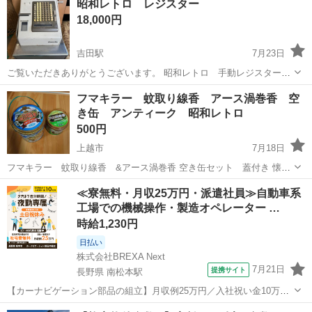
昭和レトロ レジスター
ございます 気になる方はご遠慮ください プロフィール必読のうえ、ご
18,000円
連絡お願いします
吉田駅
7月23日
ご覧いただきありがとうございます。 昭和レトロ 手動レジスターで
す。 かなり重いです。 15kg前後だと思います。 レバーを引けば開き
新潟
燕市
吉田駅
インテリア雑貨/小物
レジスター
フマキラー 蚊取り線香 アース渦巻香 空
ます。 左のフタが閉まり難いです。 中古品であることをご理解いただ
き缶 アンティーク 昭和レトロ
ける方のみ、ご購入を...
500円
上越市
7月18日
フマキラー 蚊取り線香 &アース渦巻香 空き缶セット 蓋付き 懐か
しのアイテム 希少な1品いかがでしょうか 昭和レトロ アンティー
新潟
上越市
インテリア雑貨/小物
≪寮無料・月収25万円・派遣社員≫自動車系
ク 希少 ・フマキラー 蚊取り線香 本練りジャンボ ・アース渦巻
工場での機械操作・製造オペレーター …
香 アロマグリーンの香...
時給1,230円
日払い
株式会社BREXA Next
7月21日
提携サイト
長野県 南松本駅
【カーナビゲーション部品の組立】月収例25万円／入社祝い金10万
円！／うれしい土日祝休み★年間休日125日／稼げる夜勤専属！日払い
長野
松本市
南松本駅
その他