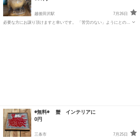
越後田沢駅
7月26日
必要な方にお譲り頂けますと幸いです。 「苦労のない」ようにとの意
味合いだそうです。 サイズは大きめです。 経年劣化ありますので、ご
新潟
十日町市
越後田沢駅
インテリア雑貨/小物
理解頂ける方よろしくお願いします。 ¥550は2点で、¥1000にさせて頂
ふくろう
きます。 十日町...
◉無料◉ 蟹 インテリアに
0円
三条市
7月25日