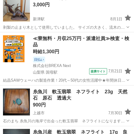
3,000円
新津駅
8月1日
剥製の止まり木として使用していました。 サイズの大きく、流木の
荒々しさがカッコイイです。 高さ80 幅90 奥行き65センチ程です。
新潟
新潟市
新津駅
インテリア雑貨/小物
≪寮無料・月収25万円・派遣社員≫検査・検
品
時給1,300円
日払い
株式会社BREXA Next
7月21日
提携サイト
山梨県 国母駅
結晶SAWウェーハの製造作業！20代～50代の女性活躍中★年間休日
120日＆土日祝休み！クリーンルーム内でのお仕事！日払い制度利用可
山梨
国母駅
その他
糸魚川 軟玉翡翠 ネフライト 23g 天然
◎正社員登用制度あり！マイカー通勤可！《山梨県中巨摩郡昭和町》
石 原石 透過大
人気の工場のお仕事 ◇結晶...
900円
上越市
7月30日
石のまち 糸魚川の海岸で出会った軟玉翡翠 ネフライトになります。
大きな透過が見られます。ぜひお部屋を暗くしてお楽しみくださいっ
新潟
上越市
インテリア雑貨/小物
翡翠
糸魚川産 軟玉翡翠 ネフライト 17g 良
サイズ 比較写真 4枚目 100円玉を置いてみました。参考にどう