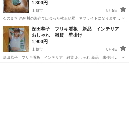
1,300円
上越市
8月5日
石のまち 糸魚川の海岸で出会った軟玉翡翠 ネフライトになります。
とても大きくきれいな透過がみられます サイズ 4cm程度 重量 41g
新潟
上越市
インテリア雑貨/小物
翡翠
深田恭子 ブリキ看板 新品 インテリア
大切にしてくれるかたにお譲りできたらうれしいです。 【糸魚川の
おしゃれ 雑貨 壁掛け
石】たいへん...
1,900円
上越市
8月4日
深田恭子 ブリキ看板 インテリア 雑貨 おしゃれ 新品 未使用 四
隅に壁に打ち込める用の丸穴が元々空いています。 サイズ 縦
新潟
上越市
インテリア雑貨/小物
30cm 横20cm 程度 家族のコレクション整理です、 質問等はお気軽
にどうぞ 断...