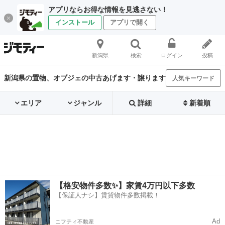
アプリならお得な情報を見逃さない！
インストール
アプリで開く
新潟県
検索
ログイン
投稿
新潟県の置物、オブジェの中古あげます・譲ります
人気キーワード
エリア
ジャンル
詳細
新着順
【格安物件多数✨】家賃4万円以下多数
【保証人ナシ】賃貸物件多数掲載！
Ad
ニフティ不動産