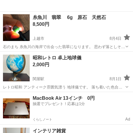
糸魚川 翡翠 6g 原石 天然石
8,500円
上越市
8月4日
石のまち 糸魚川の海岸で出会った翡翠になります。 思わず落としそう
になるほどのなめらかなスベスベ質感があります。 写真のようにきれ
新潟
上越市
インテリア雑貨/小物
翡翠
昭和レトロ 卓上地球儀
いなアップルグリーンの透過が見られます。 9枚目サイズ比較写真
2,000円
100円玉を置いています。...
関屋駅
8月1日
レトロ昭和 アンティーク雰囲気漂う 地球儀です。 落ち着いた色合い
の台座とゴールドカラーの支柱が お部屋のインテリアに深みを与えま
新潟
新潟市
関屋駅
インテリア雑貨/小物
地球儀
MacBook Air 13インチ 0円
す。 画像判断にてお願い致します。
抽選でプレゼント！応募は1分
Ad
くらしノート
インテリア雑貨