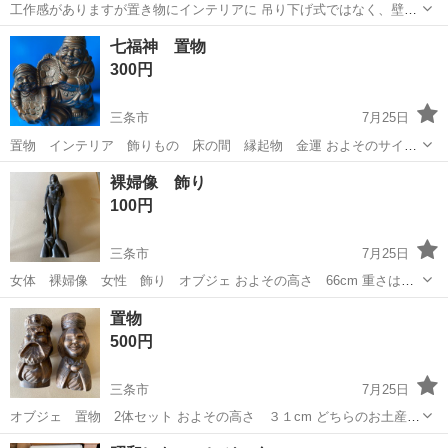
工作感がありますが置き物にインテリアに 吊り下げ式ではなく、壁に
立て掛ける形になります およそのサイズ 縦24cm×横29.5cm 倉庫
新潟
三条市
インテリア雑貨/小物
商品
七福神 置物
整理中に出てきた品です 軽く拭きましたがあくまで中古品ですので拭
300円
き残しやほこり...
三条市
7月25日
置物 インテリア 飾りもの 床の間 縁起物 金運 およそのサイズ
W30×D20×H30cm 中古品です 所々塗装に剥がれや傷があります 軽く
新潟
三条市
インテリア雑貨/小物
置物
裸婦像 飾り
拭いた程度ですので、ご自分で綺麗にして使って頂ける方 画像をご覧
100円
の上、ご...
三条市
7月25日
女体 裸婦像 女性 飾り オブジェ およその高さ 66cm 重さはあ
りますが、おそらく木製かと思います 古いものですので、剥がれや汚
新潟
三条市
インテリア雑貨/小物
裸婦
置物
れ等ございます 気になる方はご遠慮ください プロフィール必読のう
500円
え、ご連絡お願いします
三条市
7月25日
オブジェ 置物 2体セット およその高さ ３１cm どちらのお土産か
は不明です おそらく木製かと思います 古いものですので、傷や汚れ等
新潟
三条市
インテリア雑貨/小物
置物