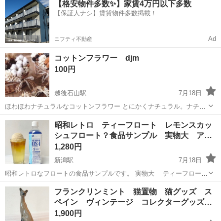
【格安物件多数✨】家賃4万円以下多数
OK！ 人気の工場のお仕事 ◇カーナビゲーション部品の組立◇ ■ 業務
【保証人ナシ】賃貸物件多数掲載！
内容 車載用カーナビゲ...
Ad
ニフティ不動産
コットンフラワー djm
100円
越後石山駅
7月18日
ほわほわナチュラルなコットンフラワー とにかくナチュラル。ナチュ
ラル好きさんなら大好きなはず。 そのまま棚に直置きしたり、瓶やか
新潟
新潟市
越後石山駅
インテリア雑貨/小物
スワッグ
昭和レトロ ティーフロート レモンスカッ
ごやお皿に飾ったり リースやスワッグなどにしたり。
シュフロート？食品サンプル 実物大 ア…
1,280円
新潟駅
7月18日
昭和レトロなフロートの食品サンプルです。 実物大 ティーフロート
レモンスカッシュフロートかもしれません。 実際に昭和レトロな喫茶
新潟
新潟市
新潟駅
インテリア雑貨/小物
食品サンプル
フランクリンミント 猫置物 猫グッズ ス
店のショーケースに飾ってあった物です。 おもちゃの硬い食品サンプ
ペイン ヴィンテージ コレクターグッズ…
ルではなく、柔らかく、...
1,900円