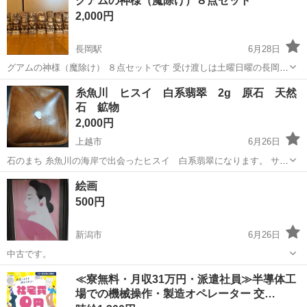
グアムの神様（魔除け）８点セット
しくださいっ サイズ 4.5cm程度 重量 55g ネフライトの色合いが好
2,000円
きです。上品...
長岡駅
6月28日
グアムの神様（魔除け） ８点セットです 受け渡しは土曜日曜の長岡駅
周辺 または 時間はいただきますが 上越市高田中心であれば、平日夜
新潟
長岡市
長岡駅
インテリア雑貨/小物
糸魚川 ヒスイ 白系翡翠 2g 原石 天然
の受け渡しも可能です
石 鉱物
2,000円
上越市
6月26日
石のまち 糸魚川の海岸で出会ったヒスイ 白系翡翠になります。 サイ
ズ 1.8cm程度 重量 2g オリジナルアクセサリー作成にも良い
新潟
上越市
インテリア雑貨/小物
翡翠
絵画
サイズだと思います。ヒスイ好きな方いかがでしょうか 【ヒスイ輝石
500円
岩】 細かいヒ...
新潟市
6月26日
中古です。
新潟
新潟市
インテリア雑貨/小物
≪寮無料・月収31万円・派遣社員≫半導体工
場での機械操作・製造オペレーター 交…