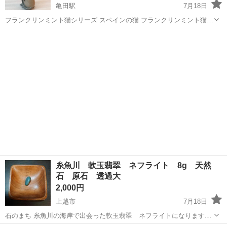
亀田駅
7月18日
フランクリンミント猫シリーズ スペインの猫 フランクリンミント猫シ
リーズの猫ちゃんです。 耳がかけて、さくらみみになっています。 猫
新潟
新潟市
亀田駅
インテリア雑貨/小物
ヴィンテージ
好きの方、コレクターの方におすすめです。 ヴィンテージ品お好きな
方、フランクリンミント...
糸魚川 軟玉翡翠 ネフライト 8g 天然
石 原石 透過大
2,000円
上越市
7月18日
石のまち 糸魚川の海岸で出会った軟玉翡翠 ネフライトになります。
大きくきれいな透過あり サイズ 2.8cm程度 5枚目 サイズ比較写