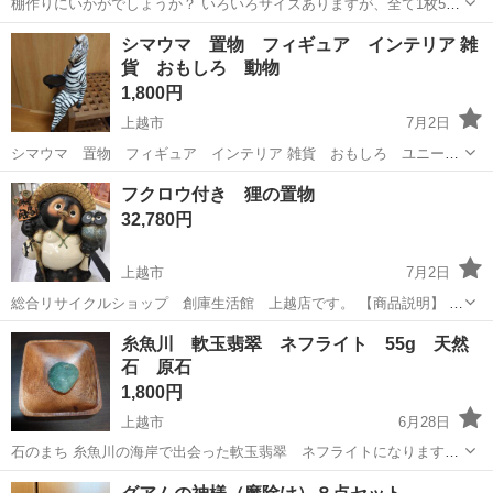
棚作りにいかがでしょうか？ いろいろサイズありますが、全て1枚50
円にです。 冬前に在庫処分いたします。 長さ60〜80センチ、厚さ1.5
新潟
三条市
保内駅
インテリア雑貨/小物
フェンス
シマウマ 置物 フィギュア インテリア 雑
センチ.幅9センチ 長さ約78cm、厚さ約1.5cm. 幅4c 長さ約30...
貨 おもしろ 動物
1,800円
上越市
7月2日
シマウマ 置物 フィギュア インテリア 雑貨 おもしろ ユニーク
おもしろ雑貨いかがでしょうか リアルなシマウマさんの置物です。 サ
新潟
上越市
インテリア雑貨/小物
シマウマ
フクロウ付き 狸の置物
イズ感も35cmあるのでインパクトあります。 右手に修復跡あり 接
32,780円
着済み 写真4枚目参考 ...
上越市
7月2日
総合リサイクルショップ 創庫生活館 上越店です。 【商品説明】 フ
クロウ付き 狸の置物になります。 サイズ：高さ約64㎝ 陶器製 中古
新潟
上越市
インテリア雑貨/小物
糸魚川 軟玉翡翠 ネフライト 55g 天然
品ですので状態をよくご確認の上、ご購入ください。 【配送につい
石 原石
て】 ...
1,800円
上越市
6月28日
石のまち 糸魚川の海岸で出会った軟玉翡翠 ネフライトになります。
写真のようにきれいな透過がみられます。ぜひお部屋を暗くしてお試
新潟
上越市
インテリア雑貨/小物
翡翠