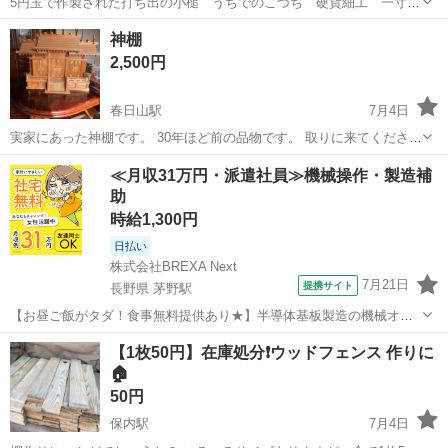
5円玉で作製された打ち出の小槌 うちでのこづち 硬貨細工 一寸法
師 縁起物 置物 工芸品 オブジェ 和 開運 多少傷汚れ 一部白っ
新潟
新潟市
インテリア雑貨/小物
神棚
ぽくなってる5円玉あります 横幅 約13.5
2,500円
春日山駅
7月4日
実家にあった神棚です。 30年ほど前の品物です。 取りに来てくださる
方優先でお譲りします。
新潟
上越市
春日山駅
インテリア雑貨/小物
≪月収31万円・派遣社員≫機械操作・製造補
助
時給1,300円
日払い
株式会社BREXA Next
7月21日
提携サイト
長野県 茅野駅
【お昼ご飯がタダ！食事無料提供あり★】半導体基板製造の機械オペ
レーターや検査作業！未経験活躍中★カップル＆友達同士の応募OK！
長野
茅野市
茅野駅
その他
【1枚50円】在庫処分❗️ウッドフェンス 作りに
赴任旅費会社負担★嬉しい無料送迎◎正社員登用制度あり！マイカー
🏠
通勤OK！無料駐車場完備！《長野県茅...
50円
保内駅
7月4日