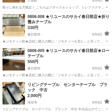
久喜駅
8月6日
取りに来れる方限定！ こちらはリサイクルショップ、トレファクマー
ケット久喜店からの出品です。 ●商品情報 アイテム名：ローテーブ
埼玉
久喜市
久喜駅
テーブル
貸し出し
0806-008 ★リユースのサカイ春日部店★折り
ル スツールセット テーブル大きさ：幅101cm×奥行51cm×高さ45cm
畳みテーブル
スツ...
330円
春日部市
8月6日
★ジモティー割★店頭ご購入の際に「ジモティーを見た」と言ってい
ただくとジモティー限定価格（掲載価格の10%OFF）でご購入が可能
埼玉
春日部市
テーブル
サカイ
0806-005 ★リユースのサカイ春日部店★ロー
です。 必ずご精算前にスタッフまでお伝えくださいませ。 ---------------
テーブル
-...
550円
春日部市
8月6日
★ジモティー割★店頭ご購入の際に「ジモティーを見た」と言ってい
ただくとジモティー限定価格（掲載価格の10%OFF）でご購入が可能
埼玉
春日部市
テーブル
サカイ
リビングテーブル センターテーブル ブラ
です。 必ずご精算前にスタッフまでお伝えくださいませ。 ---------------
ック 中古
-...
2,000円
深谷市
8月6日
リビングテーブル ローテーブル ブラック 中古 中古品なのでご理