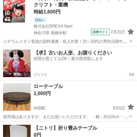
クリフト・重機
ンチの高さ32セ...
時給1,600円
日払い
株式会社BREXA Next
7月21日
提携サイト
神奈川県 南橋本駅
リチウムイオン電池の原料運搬・投入作業！20～50代の男性活躍中★
ワンルーム寮完備！赴任旅費会社負担！年間休日130日★フォークリフ
神奈川
相模原市
南橋本駅
その他
【求】古いお人形、お譲りください
ト免許お持ちの方、活躍中！就業先食堂利用可★《神奈川県相模原
状態が悪くてもOK！最大限買取します
市》 人気の工場のお仕事 ◇電...
Ad
プリフラ
ローテーブル
1,000円
内宿駅
8月5日
使用感はありますが、まだお使いいただけます。 ・幅：約110cm ・高
さ：約37cm 中古品のため、傷や汚れなど使用感があります。ご理解
埼玉
上尾市
内宿駅
テーブル
【ニトリ】折り畳みテーブル
いただける方のみお願いいたします。 【お取引場所】 ミニストップ桶
0円
川小針領家店 ...