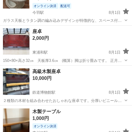
オンライン決済
配送可
今羽駅
8月1日
ガラス天板とラタン調の編み込みデザインが特徴的な、スペース付き
のローテーブルです。 - 素材: ラタン調樹脂、ガラス - 形状: 円形 - 特
埼玉
さいたま市
今羽駅
テーブル
座卓
徴: 内部スペース 愛猫、愛犬を見ながらくつろいだりご飯食べたり一
2,000円
緒に過ごすこ...
東浦和駅
8月1日
150×80×高さ32㎝ 天板厚3.6㎝ (概算）脚は折り畳みです。 正月や
来客時に使用していましたが、近年はそんな機会も出番なく、写真5の
埼玉
さいたま市
東浦和駅
テーブル
高級木製座卓
ようにケースカバーに入れて(収納時、厚さ10㎝）立掛け保管でしたの
10,000円
で場所取り家具で...
鉄道博物館駅
8月1日
２種類の木材を組み合わせたおしゃれな座卓です。分厚いビニールシ
ートを載せて使用しているので傷や色あせなどありません。 L:1215
埼玉
さいたま市
鉄道博物館駅
テーブル
木製テーブル
W:670 H:325 同時投稿の総革張りソファーとセット購入頂く場合
1,000円
は、２品合計で45...
オンライン決済