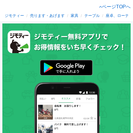
ページTOPへ
ジモティー
売ります・あげます
家具
テーブル
座卓、ローテー