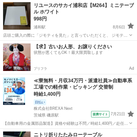
埼玉
川口市
鳩ヶ谷駅
テーブル
リユースのサカイ浦和店【M264】ミニテーブ
お届け可能です。 購入時価格：2,792円 ニトリ商品コード ...
ル ホワイト
998円
浦和駅
8月6日
店頭ご購入の際に「ジモティを見た」と言っていただくと、 ジモティ
限定価格(店頭価格より7%OFF)でのご購入が可能です。
埼玉
さいたま市
浦和駅
テーブル
サカイ
【求】古いお人形、お譲りください
◆◇◆◇◆◇◆◇◆◇◆◇◆◇◆◇◆◇◆◇◆◇◆◇◆◇◆◇ ただい
状態が悪くてもOK！最大限買取します
ま買取強化中！◇ 地域No.1の買取...
Ad
プリフラ
≪寮無料・月収34万円・派遣社員≫自動車系
工場での軽作業・ピッキング 交替制
時給1,400円
日払い
株式会社BREXA Next
7月21日
提携サイト
茨城県 磯原駅
【自動車用の金属部品製造】資格や経験は不問／時給1,400円／赴任旅
費会社負担／正社員登用のチャンスあり／食堂利用可能／マイカー通
茨城
北茨城市
磯原駅
その他
ニトリ折りたたみローテーブル
勤OK《茨城県茨城市》 人気の工場のお仕事 ◇トラックの金属部品の