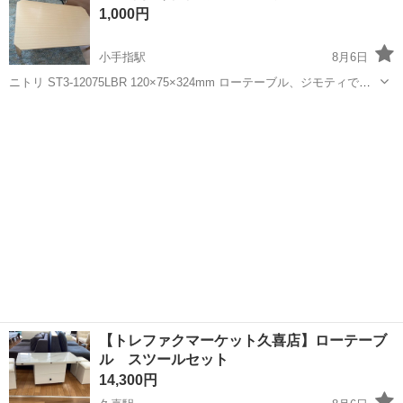
1,000円
製造◇ ★トラックの金属...
小手指駅
8月6日
ニトリ ST3-12075LBR 120×75×324mm ローテーブル、ジモティで取
引しましたがサイズ違いで使用しない為出品させていただきます。 引
埼玉
所沢市
小手指駅
テーブル
き取って数日で一度も使っておらずそのままのものになります。 卓上
にシール...
【トレファクマーケット久喜店】ローテーブ
ル スツールセット
14,300円