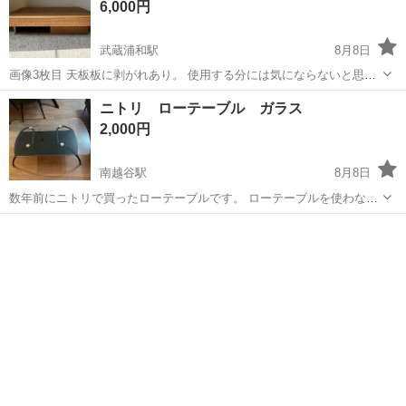
6,000円
武蔵浦和駅
8月8日
画像3枚目 天板板に剥がれあり。 使用する分には気にならないと思い
ます。 あとの目立った傷はありません。 画像4.5枚目に商品詳細あ
埼玉
さいたま市
武蔵浦和駅
テーブル
ニトリ ローテーブル ガラス
り。 詳細気になる方は ↓ ヨハイル / センターテーブル (幅110) [幅
2,000円
110]...
南越谷駅
8月8日
数年前にニトリで買ったローテーブルです。 ローテーブルを使わなく
なったので販売させていただきます。 見た限り目立つ傷は見当たらず
埼玉
越谷市
南越谷駅
テーブル
まだまだ使っていただけると思います。 ※素人確認では目立つ傷はあ
りませんが、あくまで中古品のた...