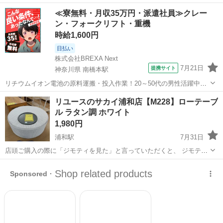
ーブルを無料でお譲りします。 ・中古品のため、多少の使用感はあり
埼玉
川口市
テーブル
ロー
≪寮無料・月収35万円・派遣社員≫クレー
ますが、まだ問題なくお使いいただけます。 ・サイズは写真をご確認
ン・フォークリフト・重機
ください。 ・自宅まで取り...
時給1,600円
日払い
株式会社BREXA Next
7月21日
提携サイト
神奈川県 南橋本駅
リチウムイオン電池の原料運搬・投入作業！20～50代の男性活躍中★
ワンルーム寮完備！赴任旅費会社負担！年間休日130日★フォークリフ
神奈川
相模原市
南橋本駅
その他
リユースのサカイ浦和店【M228】ローテーブ
ト免許お持ちの方、活躍中！就業先食堂利用可★《神奈川県相模原
ル ラタン調 ホワイト
市》 人気の工場のお仕事 ◇電...
1,980円
浦和駅
7月31日
店頭ご購入の際に「ジモティを見た」と言っていただくと、 ジモティ
限定価格(店頭価格より7%OFF)でのご購入が可能です。
埼玉
さいたま市
浦和駅
テーブル
サカイ
◆◇◆◇◆◇◆◇◆◇◆◇◆◇◆◇◆◇◆◇◆◇◆◇◆◇◆◇ ただい
ま買取強化中！◇ 地域No.1の買取...