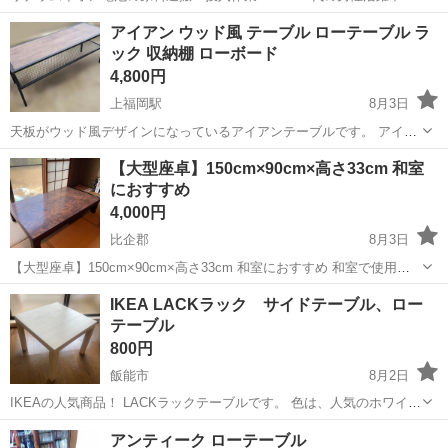
ワンルーム寮完備！赴任旅費会社負担！年間休日130日★フォークリフ
神奈川
相模原市
南橋本駅
その他
アイアン ウッド風 テーブル ローテーブル ラ
ト免許お持ちの方、活躍中！就業先食堂利用可★《神奈川県相模原
ック 収納棚 ローボード
市》 人気の工場のお仕事 ◇電...
4,800円
上福岡駅
8月3日
天板がウッド風デザインになっているアイアンテーブルです。 アイア
ン部分は画像のように底部分や角部分はサビが出ています。 また、く
埼玉
ふじみ野市
上福岡駅
テーブル
アイアン
【大型座卓】150cm×90cm×高さ33cm 和室
もりのようなものも見受けられます。 画像には載せきれませんが引っ
におすすめ
かき傷のようなものなどもいくつ...
4,000円
比企郡
8月3日
【大型座卓】150cm×90cm×高さ33cm 和室におすすめ 和室で使用し
ていた大型の座卓です。 木目がとても美しく、重厚感のあるデザイン
埼玉
比企郡
テーブル
IKEA LACKラック サイドテーブル、ロー
です。 来客用や和室、旅館風のお部屋にもよく合います。 【サイズ】
テーブル
・横：約1...
800円
飯能市
8月2日
IKEAの人気商品！ LACKラックテーブルです。 色は、人気のホワイト
ステインオーク調 サイズ 55×55 高さ45センチ ・天板に汚れ、キズ
埼玉
飯能市
テーブル
アンティーク ローテーブル
があります。 DIYなどでペイントしてお使いいただくのは...