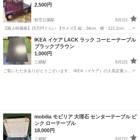
2,500円
航空公園駅
8月2日
【購入時価格】15万円ぐらい 【サイズ】縦：34cm、横：122,2cm、奥
行き：82,2cm 【傷などの状態】とくに目立った傷はありません。
埼玉
所沢市
航空公園駅
テーブル
ロー
IKEA イケア LACK ラック コーヒーテーブル
多少のキズはあります。 【アピールポイント】状態はいいのでまだま
ブラックブラウン
だ使えます！...
1,000円
三郷駅
8月2日
ご覧いただきありがとうございます。 IKEA（イケア）の人気定番シリ
ーズ LACK（ラック）コーヒーテーブル です。 シックで落ち着いたブ
埼玉
三郷市
三郷駅
テーブル
イケア
ラックブラウンカラーで、モダンなお部屋や一人暮らしのインテリア
にもぴったりの万能ローテ...
mobilia モビリア 大理石 センターテーブル ピ
ンク ローテーブル
18,000円
三郷駅
8月2日