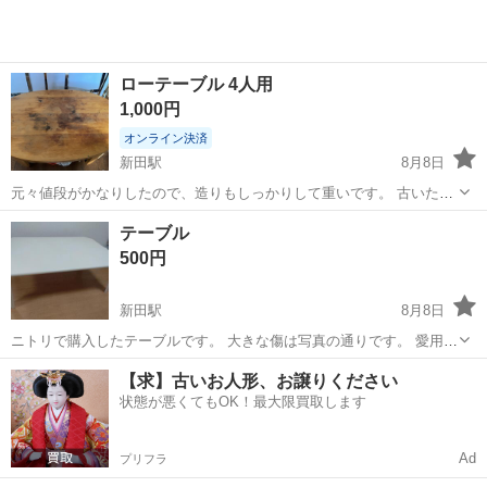
ローテーブル 4人用
1,000円
オンライン決済
新田駅
8月8日
元々値段がかなりしたので、造りもしっかりして重いです。 古いた
め、汚れありです。ご理解ある方のみお願いしています。
埼玉
草加市
新田駅
テーブル
テーブル
500円
新田駅
8月8日
ニトリで購入したテーブルです。 大きな傷は写真の通りです。 愛用し
てきたものなので、使用感はあります。 真っ白ではなくクリーム色っ
埼玉
越谷市
新田駅
テーブル
クリーム
【求】古いお人形、お譲りください
ぽいです。 ご理解いただける方のみよろしいお願いします。 【サイ
状態が悪くてもOK！最大限買取します
ズ】 幅91cm 奥行60c...
Ad
プリフラ