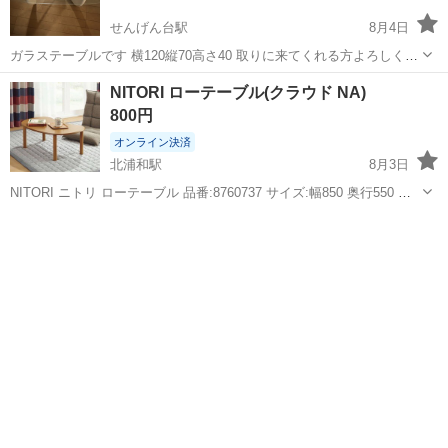
せんげん台駅
8月4日
ガラステーブルです 横120縦70高さ40 取りに来てくれる方よろしくお
願いします
埼玉
越谷市
せんげん台駅
テーブル
NITORI ローテーブル(クラウド NA)
800円
オンライン決済
北浦和駅
8月3日
NITORI ニトリ ローテーブル 品番:8760737 サイズ:幅850 奥行550 高
さ330 ご覧いただきありがとうございます。 新しいテーブルを買い、
埼玉
さいたま市
北浦和駅
テーブル
不要になったためお譲りいたします。 目立った傷汚れはありません
が...