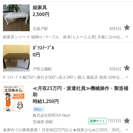
解ある方でお願い致します^_^ 軽く清掃してますが細かい部分などご
埼玉
深谷市
テーブル
リビング
姫家具
自身で再度掃除お願い致します^_^ 傷汚れなど写真だとわかりにくい
2,500円
と思いますので実際に見...
北坂戸駅
8月6日
姫家具シリーズ 猫脚ロ−テ−ブル、座卓(１人〜２人用) 天板に1cm位の
塗装が浮いてます 比較的綺麗です サイズは写真を参照して下さい
埼玉
坂戸市
北坂戸駅
テーブル
ｶﾞﾗｽﾃｰﾌﾞﾙ
0円
戸田公園駅
8月6日
ｶﾞﾗｽﾃｰﾌﾞﾙ 幅750㍉奥行き500㍉高さ340㍉ 購入 量販店 使用 10年位
注:上に乗せるﾀｲﾌﾟです。 使用年数が長くｶﾞﾗｽの淵が多少欠けていま
埼玉
戸田市
戸田公園駅
テーブル
ガラス
≪月収23万円・派遣社員≫機械操作・製造補
す。 ご承知おき下さい。 受渡し場所 docomoｼｮｯﾌﾟ戸...
助
時給1,250円
日払い
株式会社BREXA Next
7月21日
提携サイト
茨城県 静駅
倉庫内での事務業務！月収例22万円以上★残業少なめ◎20代・30代・