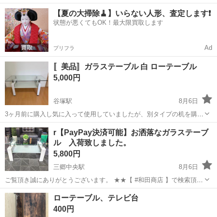
40代の男女活躍中！空調完備で快適作業★食堂利用可◎マイカー通勤
茨城
常陸大宮市
静駅
その他
【夏の大掃除🧹】いらない人形、査定します❗️
OK◎無料駐車場完備！《茨城県常陸大宮市》 人気の工場のお仕事 ◇
状態が悪くてもOK！最大限買取します
電子部品製造倉庫内の事務...
Ad
プリフラ
〚美品〛ガラステーブル 白 ローテーブル
5,000円
谷塚駅
8月6日
3ヶ月前に購入し気に入って使用していましたが、別タイプの机を購入
する為出品します。 使用感あまりありません。 分解してお渡し予定で
埼玉
草加市
谷塚駅
テーブル
r【PayPay決済可能】お洒落なガラステーブ
す。
ル 入荷致しました。
5,800円
三郷中央駅
8月6日
ご覧頂き誠にありがとうございます。 ★★【 #和田商店 】で検索頂け
れば、全ての出品がご覧頂けます。 ★★ご購入の際、家具や大型家電
埼玉
三郷市
三郷中央駅
テーブル
商品
ローテーブル、テレビ台
引き取りのご相談も、承せて頂きます★ 【質問・お取引に関して】
400円
↓↓↓↓↓↓↓ ① 定...