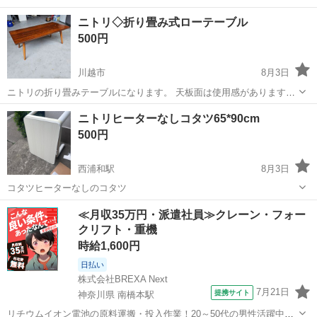
ニトリ◇折り畳み式ローテーブル
500円
川越市
8月3日
ニトリの折り畳みテーブルになります。 天板面は使用感があります。
横幅：900mm 奥行：450mm 高さ：320mm 川越市の指定の場所にて
埼玉
川越市
テーブル
ニトリヒーターなしコタツ65*90cm
受け渡しさせていただきます。
500円
西浦和駅
8月3日
コタツヒーターなしのコタツ
埼玉
さいたま市
西浦和駅
テーブル
≪月収35万円・派遣社員≫クレーン・フォー
クリフト・重機
時給1,600円
日払い
株式会社BREXA Next
7月21日
提携サイト
神奈川県 南橋本駅
リチウムイオン電池の原料運搬・投入作業！20～50代の男性活躍中★