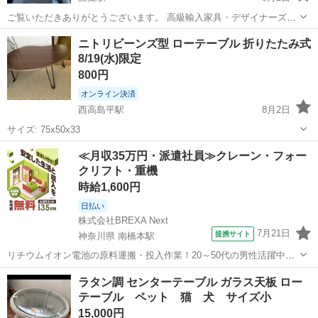
ご覧いただきありがとうございます。 高級輸入家具・デザイナーズ家
具を取り扱う有名ブランド mobilia（モビリア） 製の天然大理石セン
埼玉
三郷市
三郷駅
テーブル
ニトリビーンズ型 ローテーブル 折りたたみ式
ターテーブル（ローテーブル）です。 優美なピンク系の天然大理石を
8/19(水)限定
モザイク状にあしらった天...
800円
オンライン決済
西高島平駅
8月2日
サイズ: 75x50x33
埼玉
和光市
西高島平駅
テーブル
≪月収35万円・派遣社員≫クレーン・フォー
クリフト・重機
時給1,600円
日払い
株式会社BREXA Next
7月21日
提携サイト
神奈川県 南橋本駅
リチウムイオン電池の原料運搬・投入作業！20～50代の男性活躍中★
ワンルーム寮完備！赴任旅費会社負担！年間休日130日★フォークリフ
神奈川
相模原市
南橋本駅
その他
ラタン調 センターテーブル ガラス天板 ロー
ト免許お持ちの方、活躍中！就業先食堂利用可★《神奈川県相模原
テーブル ペット 猫 犬 サイズ小
市》 人気の工場のお仕事 ◇電...
15,000円