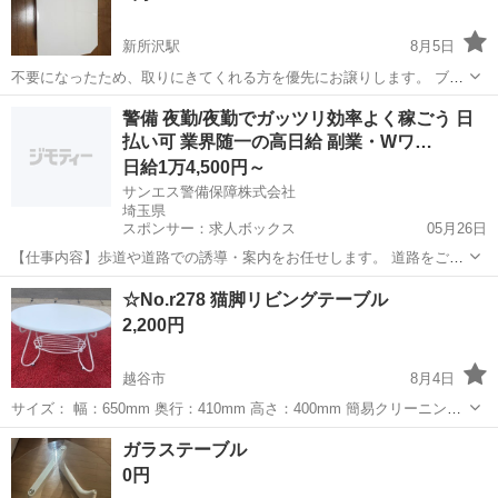
新所沢駅
8月5日
不要になったため、取りにきてくれる方を優先にお譲りします。 ブラ
ンド ニトリ(NITORI) 重量 5.9 キログラム サイ
埼玉
所沢市
新所沢駅
テーブル
警備 夜勤/夜勤でガッツリ効率よく稼ごう 日
ズ 幅75×奥行50×高さ31.5cm 色 ホワイト ...
払い可 業界随一の高日給 副業・Wワ…
日給1万4,500円～
サンエス警備保障株式会社
埼玉県
スポンサー：求人ボックス
05月26日
【仕事内容】歩道や道路での誘導・案内をお任せします。 道路をご利
用される車両や歩行者の方が安全に安心して通行するために適切に誘
アルバイト・パート
☆No.r278 猫脚リビングテーブル
導してください。 勤務地へは直行直帰OKです! <未経験でも安心!!> 丁
2,200円
寧な研修20hで基本的な知識を...
越谷市
8月4日
サイズ： 幅：650mm 奥行：410mm 高さ：400mm 簡易クリーニング
済み 保管品の為多少の傷等ございますが、比較的綺麗な商品です。 ◎
埼玉
越谷市
テーブル
リビング
ガラステーブル
基本的には、写真でのご判断でお願いします。 中古品とな...
0円