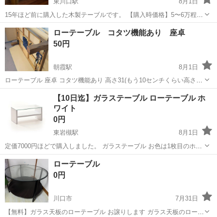
東川口駅
8月1日
15年ほど前に購入した木製テーブルです。 【購入時価格】5〜6万程
【サイズおよそ】縦：135cm、横：83cm、高さ：34cm 数年位、子
埼玉
川口市
東川口駅
テーブル
ローテーブル コタツ機能あり 座卓
供が小さい頃に使用してましたので、使用感はありますが、とても丈
50円
夫な素材で特に大き...
朝霞駅
8月1日
ローテーブル 座卓 コタツ機能あり 高さ31(もう10センチくらい高さ出
せる付属品があります。必要であればお申し出ください) 横150 縦90
埼玉
朝霞市
朝霞駅
テーブル
【10日迄】ガラステーブル ローテーブル ホ
天板はリメイクシート貼ってあります。 天板は傷、剥がれあります。
ワイト
リメイクシ...
0円
東岩槻駅
8月1日
定価7000円ほどで購入しました。 ガラステーブル お色は1枚目のホワ
イトです。 3ヶ月ほどの使用でほぼ美品です。 ガラスが落ちないよう
埼玉
さいたま市
東岩槻駅
テーブル
ガラス
ローテーブル
にシリコン製のクリアパッドを使っていましたが、少し汚れているた
0円
めご自身...
川口市
7月31日
【無料】ガラス天板のローテーブル お譲りします ガラス天板のローテ