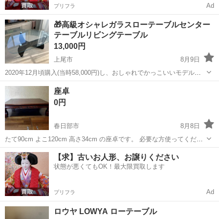
Ad
プリフラ
🎁高級オシャレガラスローテーブルセンター
テーブルリビングテーブル
13,000円
上尾市
8月9日
2020年12月頃購入(当時58,000円)し、おしゃれでかっこいいモデル
で、とても気に入っていたテーブルではありますが、この度部屋の家
埼玉
上尾市
テーブル
リビング
座卓
具一層衣替えに伴い手放すことにしました。 素人寸法ですのでご容赦
0円
ください。 W100 ...
春日部市
8月8日
たて90cm よこ120cm 高さ34cm の座卓です。 必要な方使ってくださ
い。
埼玉
春日部市
テーブル
【求】古いお人形、お譲りください
状態が悪くてもOK！最大限買取します
Ad
プリフラ
ロウヤ LOWYA ローテーブル