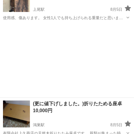
上尾駅
8月5日
使用感、傷あります。 女性1人でも持ち上げられる重量だと思いま
す。 3階、階段で持ち運びできる方お願いいたします。
埼玉
上尾市
上尾駅
テーブル
(更に値下げしました。)折りたためる座卓
10,000円
鴻巣駅
8月5日
有限会社上久商店の天然木折りたたみ座卓です。 親類が集まった時に