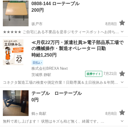
0808-144 ローテーブル
200円
坂戸市
8月8日
★★★★★ ご自宅にある不要品を是非ジモティースポットへお持ち込
みしませんか？ 家電、趣味・スポーツ・レジャー用品、こども用品、
埼玉
坂戸市
テーブル
スポット
≪月収22万円・派遣社員≫電子部品系工場で
衣料服飾品、生活雑貨、家具、本、CD・DVDなどが無料でまとめて持
の機械操作・製造オペレーター 日勤
ち込めます！ ※詳細はこ...
時給1,250円
日払い
株式会社BREXA Next
7月21日
提携サイト
茨城県 静駅
コネクタ製造工場の検査や測定作業！日勤専属＆土日祝休み＆年間休
日128日★クリーンルーム内作業★マイカー通勤OK＆無料駐車場あり
茨城
常陸大宮市
静駅
その他
テーブル ローテーブル
★就業先食堂利用可！日払い制度あり！《茨城県常陸大宮市》 人気の
0円
工場のお仕事 ◇コネクタ製造工...
鶴ヶ島駅
8月8日
無料で差し上げます！ 状態はキズも殆ど無く、綺麗です。
100cmx65cmx高さ40cm およそです