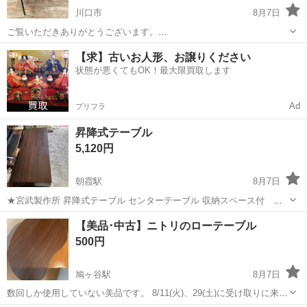
川口市
8月7日
ご覧いただきありがとうございます。
━━━━━━━━━━━━━━━ Revamp-works.kijimuna(a) （リヴァ
埼玉
川口市
テーブル
【求】古いお人形、お譲りください
ンプ ワークス キジムナー） ━━━━━━━━━━━━━━━ 埼玉県
状態が悪くてもOK！最大限買取します
川口市榛松に...
Ad
プリフラ
昇降式テーブル
5,120円
朝霞駅
8月7日
★宮武製作所 昇降式テーブル センターテーブル 収納スペース付
120cm ローテーブル 埼玉県飯能市よりの日高市でございます 金曜日
埼玉
朝霞市
朝霞駅
テーブル
宮武
【美品･中古】ニトリのローテーブル
夜、土日にてご対応
500円
鳩ヶ谷駅
8月7日
数回しか使用していない美品です。 8/11(火)、29(土)に受け取りに来て
いただける方を優先いたします。 29(土)はお昼まで周辺地域でしたら