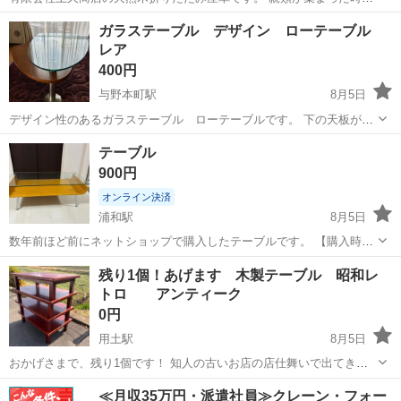
一時的に使用した程度で、今後必要なさそうなので出品します。 必要
埼玉
鴻巣市
鴻巣駅
テーブル
上久
ガラステーブル デザイン ローテーブル
な方が、いらっしゃいましたらご連絡おまちしております。
レア
400円
与野本町駅
8月5日
デザイン性のあるガラステーブル ローテーブルです。 下の天板が
360度回転し、スペースを広げられます。 下の天板のキャスターが1脚
埼玉
さいたま市
与野本町駅
テーブル
テーブル
破損しています。 10年以上使用していますが目立った傷はありませ
900円
ん。 重量があるので、...
オンライン決済
浦和駅
8月5日
数年前ほど前にネットショップで購入したテーブルです。 【購入時価
格】数万円 【サイズ】縦：33cm、横：95cm、奥行き：45cm （大体
埼玉
さいたま市
浦和駅
テーブル
残り1個！あげます 木製テーブル 昭和レ
です） 【傷などの状態】とくに目立った傷はありません。 【アピール
トロ アンティーク
ポイント】状態はよい...
0円
用土駅
8月5日
おかげさまで、残り1個です！ 知人の古いお店の店仕舞いで出てきま
した。 傷や汚れたなど使用感ありますがまだ使える物です。 表はさっ
埼玉
大里郡
用土駅
テーブル
レトロ
≪月収35万円・派遣社員≫クレーン・フォー
と拭きましたが裏とかは埃など汚れてます サイズは120センチ✖️75セ