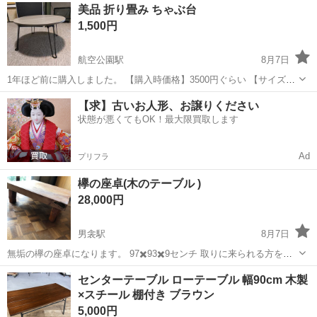
埼玉
鶴ヶ島市
鶴ヶ島駅
テーブル
美品 折り畳み ちゃぶ台
1,500円
航空公園駅
8月7日
1年ほど前に購入しました。 【購入時価格】3500円ぐらい 【サイズ】
縦：33cm、横：60cm、奥行き：60cm 【傷などの状態】とくに目立
埼玉
所沢市
航空公園駅
テーブル
ちゃぶ台
【求】古いお人形、お譲りください
った傷はありません。 クリーン清掃済み。 【アピールポイント】状態
状態が悪くてもOK！最大限買取します
はいいのでまだ...
Ad
プリフラ
欅の座卓(木のテーブル )
28,000円
男衾駅
8月7日
無垢の欅の座卓になります。 97✖️93✖️9センチ 取りに来られる方を優
先させて頂きます。 よろしくお願いします。 かなり重いです。
埼玉
大里郡
男衾駅
テーブル
センターテーブル ローテーブル 幅90cm 木製
×スチール 棚付き ブラウン
5,000円