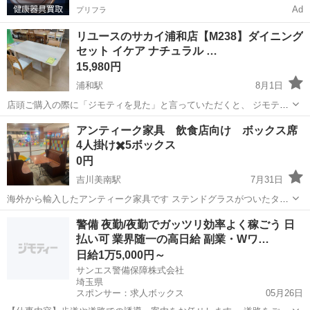
Ad
プリフラ
リユースのサカイ浦和店【M238】ダイニング
セット イケア ナチュラル …
15,980円
浦和駅
8月1日
店頭ご購入の際に「ジモティを見た」と言っていただくと、 ジモティ
限定価格(店頭価格より7%OFF)でのご購入が可能です。
埼玉
さいたま市
浦和駅
ダイニングセット
サカイ
アンティーク家具 飲食店向け ボックス席
◆◇◆◇◆◇◆◇◆◇◆◇◆◇◆◇◆◇◆◇◆◇◆◇◆◇◆◇ ただい
4人掛け✖️5ボックス
ま買取強化中！◇ 地域No.1の買取...
0円
吉川美南駅
7月31日
海外から輸入したアンティーク家具です ステンドグラスがついたタイ
プで30年前に 約束200万で購入しました 今回飲食店を閉鎖するため無
埼玉
吉川市
吉川美南駅
ダイニングセット
警備 夜勤/夜勤でガッツリ効率よく稼ごう 日
償で差し上げます どなたか使っていただける方がいたらありがたいで
払い可 業界随一の高日給 副業・Wワ…
す 引き取りはトラックは必...
日給1万5,000円～
サンエス警備保障株式会社
埼玉県
スポンサー：求人ボックス
05月26日