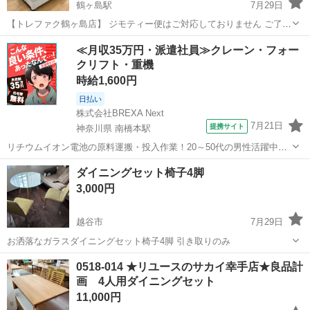
鶴ヶ島駅
7月29日
【トレファク鶴ヶ島店】 ジモティー便はご対応しておりません ご了承
下さいませ。 ■中古品になります。キズや汚れなどがございます。展
埼玉
鶴ヶ島市
鶴ヶ島駅
ダイニングセット
ACTUS
≪月収35万円・派遣社員≫クレーン・フォー
示品の為写真とご状態が異なる可能性がございます。 ご来店頂き実際
クリフト・重機
にご状態の確認を...
時給1,600円
日払い
株式会社BREXA Next
7月21日
提携サイト
神奈川県 南橋本駅
リチウムイオン電池の原料運搬・投入作業！20～50代の男性活躍中★
ワンルーム寮完備！赴任旅費会社負担！年間休日130日★フォークリフ
神奈川
相模原市
南橋本駅
その他
ダイニングセット椅子4脚
ト免許お持ちの方、活躍中！就業先食堂利用可★《神奈川県相模原
3,000円
市》 人気の工場のお仕事 ◇電...
越谷市
7月29日
お洒落なガラスダイニングセット椅子4脚 引き取りのみ
埼玉
越谷市
ダイニングセット
0518-014 ★リユースのサカイ幸手店★良品計
画 4人用ダイニングセット
11,000円