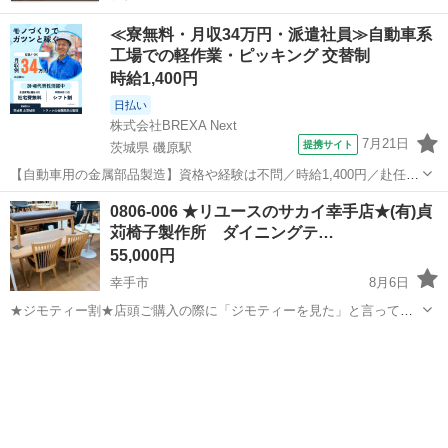
≪寮無料・月収34万円・派遣社員≫自動車系
工場での軽作業・ピッキング 交替制
時給1,400円
日払い
株式会社BREXA Next
7月21日
提携サイト
茨城県 磯原駅
【自動車用の金属部品製造】資格や経験は不問／時給1,400円／赴任旅
費会社負担／正社員登用のチャンスあり／食堂利用可能／マイカー通
茨城
北茨城市
磯原駅
その他
0806-006 ★リユースのサカイ幸手店★(有)貞
勤OK《茨城県茨城市》 人気の工場のお仕事 ◇トラックの金属部品の
苅椅子製作所 ダイニングテ…
製造◇ ★トラックの金属...
55,000円
幸手市
8月6日
★ジモティー割★店頭ご購入の際に「ジモティーを見た」と言ってい
ただくとジモティー限定価格（掲載価格の10%OFF）でご購入が可能
埼玉
幸手市
ダイニングセット
サカイ
です。 必ずご精算前にスタッフまでお伝えくださいませ。 ---------------
-...