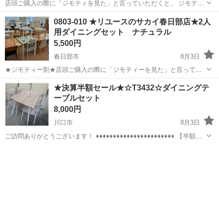
店頭ご購入の際に「ジモティを見た」と言っていただくと、 ジモティ
限定価格(店頭価格より7%OFF)でのご購入が可能です。
埼玉
さいたま市
浦和駅
ダイニングセット
サカイ
0803-010 ★リユースのサカイ春日部店★2人
◆◇◆◇◆◇◆◇◆◇◆◇◆◇◆◇◆◇◆◇◆◇◆◇◆◇◆◇ ただい
用ダイニングセット ナチュラル
ま買取強化中！◇ 地域No.1の買取...
5,500円
春日部市
8月3日
★ジモティー割★店頭ご購入の際に「ジモティーを見た」と言ってい
ただくとジモティー限定価格（掲載価格の10%OFF）でご購入が可能
埼玉
春日部市
ダイニングセット
サカイ
★決算半額セール★☆T3432☆ダイニングテ
です。 必ずご精算前にスタッフまでお伝えくださいませ。 ---------------
ーブルセット
-...
8,000円
川口市
8月3日
ご訪問ありがとうございます！ ♦♦♦♦♦♦♦♦♦♦♦♦♦♦♦♦♦♦♦♦♦♦♦ 【半額セ
ール 延長！！】 ご好評につき延長いたします。 表示金額より半額に
埼玉
川口市
ダイニングセット
てお引き取り頂けます。 この機会にご検討下さい。 ♦♦♦...