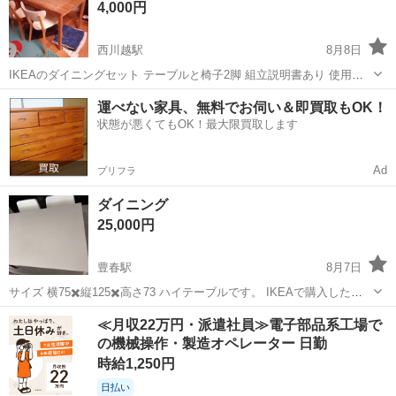
4,000円
-...
西川越駅
8月8日
IKEAのダイニングセット テーブルと椅子2脚 組立説明書あり 使用し
ていたので傷、汚れあり ヤスリかけてオイル塗装してと上手くリメイ
埼玉
川越市
西川越駅
ダイニングセット
ダイニング
運べない家具、無料でお伺い＆即買取もOK！
クすると素敵に生まれ変わりそうです 取りに来れる方 テーブル ingo
状態が悪くてもOK！最大限買取します
約12...
Ad
プリフラ
ダイニング
25,000円
豊春駅
8月7日
サイズ 横75✖️縦125✖️高さ73 ハイテーブルです。 IKEAで購入したか
と思います。 真っ白の上品なダイニングテーブルセットです。 私には
埼玉
春日部市
豊春駅
ダイニングセット
≪月収22万円・派遣社員≫電子部品系工場で
少し高く、買い替えをしようと思い、引き取ってくださる方を募集し
の機械操作・製造オペレーター 日勤
ています。 ...
時給1,250円
日払い