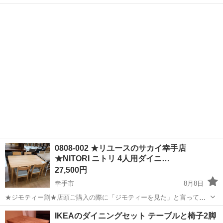
い。または【お電話】を頂けましたら優先的にご案内させて頂きます
埼玉
朝霞市
朝霞駅
ダイニングセット
LOWYA
他にも家具出品中♪ -----【商品詳細】----- ・メーカー:LOWY...
0808-002 ★リユースのサカイ幸手店
★NITORI ニトリ 4人用ダイニ…
27,500円
幸手市
8月8日
★ジモティー割★店頭ご購入の際に「ジモティーを見た」と言ってい
ただくとジモティー限定価格（掲載価格の10%OFF）でご購入が可能
埼玉
幸手市
ダイニングセット
サカイ
IKEAのダイニングセット テーブルと椅子2脚
です。 必ずご精算前にスタッフまでお伝えくださいませ。 ---------------