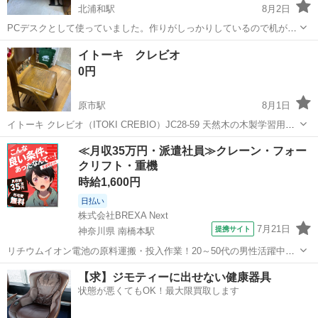
北浦和駅
8月2日
PCデスクとして使っていました。作りがしっかりしているので机が軋
んだり揺れることはなかったです。 横幅があるので、モニタ2枚横並
埼玉
さいたま市
北浦和駅
ダイニングセット
イトーキ クレビオ
びにおいても余裕があります。 左奥に卓上コンセントが備え付けられ
コンセント
0円
ています。 サイズ 横幅14...
原市駅
8月1日
イトーキ クレビオ（ITOKI CREBIO）JC28-59 天然木の木製学習用チ
ェア 土日で上尾市に受け取りに来れる方を優先させていただきます。
埼玉
上尾市
原市駅
ダイニングセット
≪月収35万円・派遣社員≫クレーン・フォー
クリフト・重機
時給1,600円
日払い
株式会社BREXA Next
7月21日
提携サイト
神奈川県 南橋本駅
リチウムイオン電池の原料運搬・投入作業！20～50代の男性活躍中★
ワンルーム寮完備！赴任旅費会社負担！年間休日130日★フォークリフ
神奈川
相模原市
南橋本駅
その他
【求】ジモティーに出せない健康器具
ト免許お持ちの方、活躍中！就業先食堂利用可★《神奈川県相模原
状態が悪くてもOK！最大限買取します
市》 人気の工場のお仕事 ◇電...