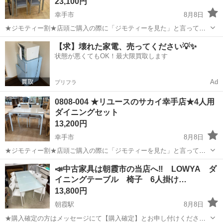
23,100円
幸手市
8月8日
★ジモティー割★店頭ご購入の際に「ジモティーを見た」と言ってい
ただくとジモティー限定価格（掲載価格の10%OFF）でご購入が可能
埼玉
幸手市
ダイニングセット
サカイ
【求】壊れた家電、売ってください💡✨
です。 必ずご精算前にスタッフまでお伝えくださいませ。 ---------------
状態が悪くてもOK！最大限買取します
-...
Ad
プリフラ
0808-004 ★リユースのサカイ幸手店★4人用
ダイニングセット
13,200円
幸手市
8月8日
★ジモティー割★店頭ご購入の際に「ジモティーを見た」と言ってい
ただくとジモティー限定価格（掲載価格の10%OFF）でご購入が可能
埼玉
幸手市
ダイニングセット
サカイ
📣中古家具は朝霞市の当店へ‼️ LOWYA ダ
です。 必ずご精算前にスタッフまでお伝えくださいませ。 ---------------
イニングテーブル 椅子 6人掛け…
-...
13,800円
朝霞駅
8月8日
★購入確定の方はメッセージにて【購入確定】とお申し付けくださ