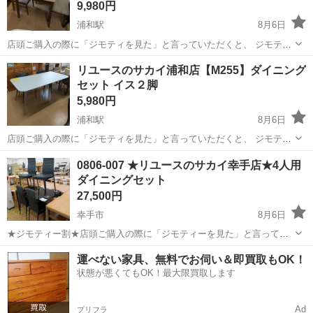
9,980円
浦和駅
8月6日
店頭ご購入の際に「ジモティを見た」と言っていただくと、 ジモティ
限定価格(店頭価格より7%OFF)でのご購入が可能です。
埼玉
さいたま市
浦和駅
ダイニングセット
サカイ
リユースのサカイ浦和店【M255】ダイニング
◆◇◆◇◆◇◆◇◆◇◆◇◆◇◆◇◆◇◆◇◆◇◆◇◆◇◆◇ ただい
セット イス２脚
ま買取強化中！◇ 地域No.1の買取...
5,980円
浦和駅
8月6日
店頭ご購入の際に「ジモティを見た」と言っていただくと、 ジモティ
限定価格(店頭価格より7%OFF)でのご購入が可能です。
埼玉
さいたま市
浦和駅
ダイニングセット
サカイ
0806-007 ★リユースのサカイ幸手店★4人用
◆◇◆◇◆◇◆◇◆◇◆◇◆◇◆◇◆◇◆◇◆◇◆◇◆◇◆◇ ただい
ダイニングセット
ま買取強化中！◇ 地域No.1の買取...
27,500円
幸手市
8月6日
★ジモティー割★店頭ご購入の際に「ジモティーを見た」と言ってい
ただくとジモティー限定価格（掲載価格の10%OFF）でご購入が可能
埼玉
幸手市
ダイニングセット
サカイ
運べない家具、無料でお伺い＆即買取もOK！
です。 必ずご精算前にスタッフまでお伝えくださいませ。 ---------------
状態が悪くてもOK！最大限買取します
-...
Ad
プリフラ