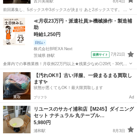
吉川美南駅
8月4日
前回募集し、5ボックス中3ボックスが決まり あと2ボックスです。 無
料です ただトラックでの引き取りと、かなりの重さなので複数人で引
埼玉
吉川市
吉川美南駅
ダイニングセット
ボックス
≪月収23万円・派遣社員≫機械操作・製造補
き取りをお願いします。こちらも人数集めてお手伝いはします。 あと
助
お渡し日ですが、ピンポイント...
時給1,250円
日払い
株式会社BREXA Next
7月21日
提携サイト
茨城県 静駅
倉庫内での事務業務！月収例22万円以上★残業少なめ◎20代・30代・
40代の男女活躍中！空調完備で快適作業★食堂利用可◎マイカー通勤
茨城
常陸大宮市
静駅
その他
【汚れOK‼️】古い洋服、一袋まるまる買取し
OK◎無料駐車場完備！《茨城県常陸大宮市》 人気の工場のお仕事 ◇
ます✨
電子部品製造倉庫内の事務...
状態が悪くてもOK！最大限買取します
Ad
プリフラ
リユースのサカイ浦和店【M245】ダイニング
セット ナチュラル 丸テーブル…
5,980円
浦和駅
8月3日