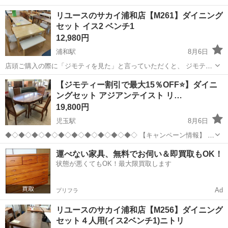
リユースのサカイ浦和店【M261】ダイニング
セット イス2 ベンチ1
12,980円
浦和駅
8月6日
店頭ご購入の際に「ジモティを見た」と言っていただくと、 ジモティ
限定価格(店頭価格より7%OFF)でのご購入が可能です。
埼玉
さいたま市
浦和駅
ダイニングセット
サカイ
【ジモティー割引で最大15％OFF⭐️】ダイニ
◆◇◆◇◆◇◆◇◆◇◆◇◆◇◆◇◆◇◆◇◆◇◆◇◆◇◆◇ ただい
ングセット アジアンテイスト リ…
ま買取強化中！◇ 地域No.1の買取...
19,800円
児玉駅
8月6日
◆◇◆◇◆◇◆◇◆◇◆◇◆◇◆◇◆◇◆◇ 【キャンペーン情報】 リ
ユースマーケットでは、『ジモティーを見ました！』とお伝えいただ
埼玉
本庄市
児玉駅
ダイニングセット
運べない家具、無料でお伺い＆即買取もOK！
くと、こちらの掲載商品を表示価格から『5％OFF★』 さらにLINEに
状態が悪くてもOK！最大限買取します
て当店を新規...
Ad
プリフラ
リユースのサカイ浦和店【M256】ダイニング
セット４人用(イス2ベンチ1)ニトリ