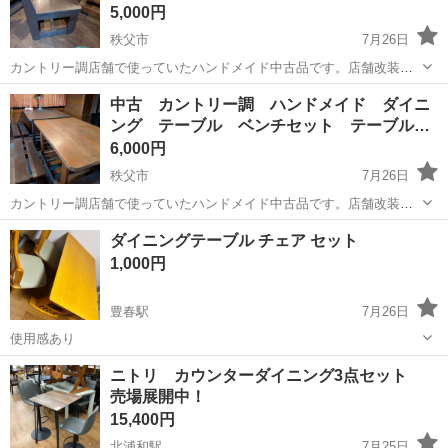
5,000円
秩父市
7月26日
カントリー調店舗で使っていたハンドメイド中古品です。店舗改装に
より安価で出品します。 経年劣化（塗装の剥がれ キズなど）があり
埼玉
秩父市
ダイニングセット
カントリー
中古 カントリー調 ハンドメイド ダイニ
ますが、まだまだ利用できると思います。ある意味経年劣化がそれな
ング テーブル ベンチセット テーブル…
りに使い込んだ良い雰囲気？です。好...
6,000円
秩父市
7月26日
カントリー調店舗で使っていたハンドメイド中古品です。店舗改装に
より安価で出品します。 経年劣化（塗装の剥がれ キズなど）があり
埼玉
秩父市
ダイニングセット
ダイニングテーブル チェア セット
ますが、まだまだ利用できると思います。ある意味経年劣化がそれな
1,000円
りに使い込んだ良い雰囲気？です。好...
豊春駅
7月26日
使用感あり
埼玉
春日部市
豊春駅
ダイニングセット
ニトリ カウンターダイニング3点セット
売場展開中！
15,400円
北浦和駅
7月25日