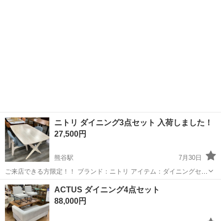
りませんのでご了承ください。 ご購入希望の方は 「来店予定日・時
セラミックダイニングテーブル
間」を記載してメッセ...
ニトリ ダイニング3点セット 入荷しました！
27,500円
熊谷駅
7月30日
ご来店できる方限定！！ ブランド：ニトリ アイテム：ダイニングセッ
ト サイズ（テーブル）:横幅 160cm×高さ 64cm×奥行 90cm サイズ
埼玉
熊谷市
熊谷駅
ダイニングセット
ダイニング
ACTUS ダイニング4点セット
（イス）:横幅 60cm×高さ 69cm×奥行 65cm お問合せ番号...
88,000円