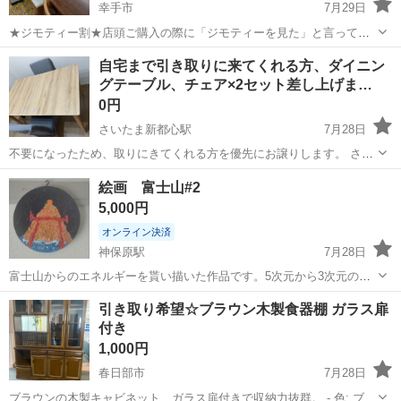
幸手市
7月29日
★ジモティー割★店頭ご購入の際に「ジモティーを見た」と言ってい
ただくとジモティー限定価格（掲載価格の10%OFF）でご購入が可能
埼玉
幸手市
ダイニングセット
サカイ
自宅まで引き取りに来てくれる方、ダイニン
です。 必ずご精算前にスタッフまでお伝えくださいませ。 ---------------
グテーブル、チェア×2セット差し上げま…
-...
0円
さいたま新都心駅
7月28日
不要になったため、取りにきてくれる方を優先にお譲りします。 さい
たま市の自宅まで引き取りに来ていただける日程が一番早い方を優先
埼玉
さいたま市
さいたま新都心駅
ダイニングセット
絵画 富士山#2
いたします。 ・木製ダイニングテーブル ・チェア×2 テーブルサイズ
5,000円
は次のとおりで...
オンライン決済
神保原駅
7月28日
富士山からのエネルギーを貰い描いた作品です。5次元から3次元の揺
らぎと強固なエネルギーを蓄えました。願いや安らぎをあたえてくれ
埼玉
本庄市
神保原駅
ダイニングセット
5次元
引き取り希望☆ブラウン木製食器棚 ガラス扉
ると思います。
付き
1,000円
春日部市
7月28日
ブラウンの木製キャビネット、ガラス扉付きで収納力抜群。 - 色: ブラ