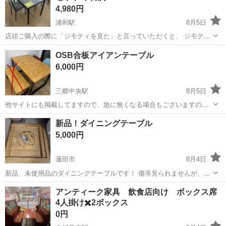
4,980円
浦和駅
8月5日
店頭ご購入の際に「ジモティを見た」と言っていただくと、 ジモティ
限定価格(店頭価格より7%OFF)でのご購入が可能です。
埼玉
さいたま市
浦和駅
ダイニングセット
サカイ
OSB合板アイアンテーブル
◆◇◆◇◆◇◆◇◆◇◆◇◆◇◆◇◆◇◆◇◆◇◆◇◆◇◆◇ ただい
6,000円
ま買取強化中！◇ 地域No.1の買取...
三郷中央駅
8月5日
他サイトにも掲載してますので、急に無くなる場合もございますので
ご了承ください。 OSB合板のアイアンダイニングテーブルセット。
埼玉
三郷市
三郷中央駅
ダイニングセット
新品！ダイニングテーブル
全然まだまだ使えますし気に入ってましたが、家族が増え小さくなっ
5,000円
たのでお譲りします。 グラつき...
蓮田市
8月4日
新品、未使用品のダイニングテーブルです！ 傷等見られませんが、倉
庫にて保管してあるので、多少のキズはあるかもです！ 真ん中から四
埼玉
蓮田市
ダイニングセット
ダイニング
アンティーク家具 飲食店向け ボックス席
つ脚をつけるタイプの様です！ 質問等何でもお問い合わせください！
4人掛け✖️2ボックス
0円