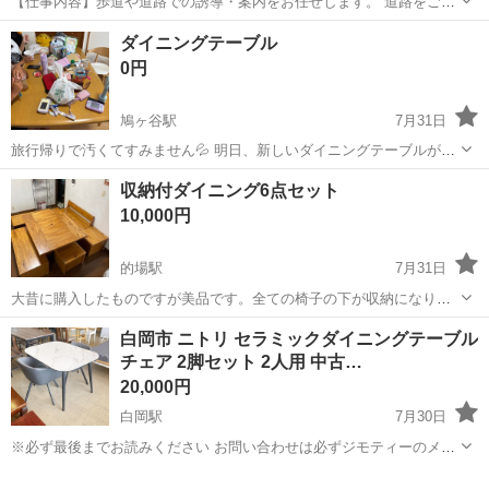
【仕事内容】歩道や道路での誘導・案内をお任せします。 道路をご利
用される車両や歩行者の方が安全に安心して通行するために適切に誘
アルバイト・パート
ダイニングテーブル
導してください。 勤務地へは直行直帰OKです! <未経験でも安心!!> 丁
0円
寧な研修20hで基本的な知識を...
鳩ヶ谷駅
7月31日
旅行帰りで汚くてすみません💦 明日、新しいダイニングテーブルが届
くので 傷とか普通にありますが気にせず欲しい方いたら おゆずりしま
埼玉
川口市
鳩ヶ谷駅
ダイニングセット
収納付ダイニング6点セット
す！ ６人でも座れるけど椅子は4つです！ 明日の13時くらいまでに取
10,000円
引できる方優先で よろしく...
的場駅
7月31日
大昔に購入したものですが美品です。全ての椅子の下が収納になりま
す。 【購入時価格】20万円ぐらい 【サイズ】 ◆テーブル✖️1台 縦：
埼玉
川越市
的場駅
ダイニングセット
白岡市 ニトリ セラミックダイニングテーブル
128cm、横：100cm、高さ65cm （大体です） ◆背板付2人掛けベン
チェア 2脚セット 2人用 中古…
チ✖️1台 縦...
20,000円
白岡駅
7月30日
※必ず最後までお読みください お問い合わせは必ずジモティーのメッ
セージからお願いいたします。 電話でのお問い合わせには対応してお
埼玉
白岡市
白岡駅
ダイニングセット