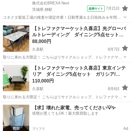
株式会社BREXA Next
7月21日
提携サイト
茨城県 静駅
コネクタ製造工場の検査や測定作業！日勤専属＆土日祝休み＆年間休
日128日★クリーンルーム内作業★マイカー通勤OK＆無料駐車場あり
茨城
常陸大宮市
静駅
その他
【トレファクマーケット久喜店】光グローバ
★就業先食堂利用可！日払い制度あり！《茨城県常陸大宮市》 人気の
ルトレーディング ダイニング5点セット…
工場のお仕事 ◇コネクタ製造工...
88,000円
久喜駅
8月7日
取りに来れる方限定！ こちらはリサイクルショップ、トレファクマー
ケット久喜店からの出品です。 ●商品情報 アイテム名：ダイニング5
埼玉
久喜市
久喜駅
ダイニングセット
ダイニング
【トレファクマーケット久喜店】東京インテ
点セット ブランド：光グローバルトレーディング シリーズ：Layla ダ
リア ダイニング5点セット ガリシア/…
イニン...
110,000円
久喜駅
8月6日
取りに来れる方限定！ こちらはリサイクルショップ、トレファクマー
ケット久喜店からの出品です。 トレファクオンラインからスマホでも
埼玉
久喜市
久喜駅
ダイニングセット
貸し出し
【求】壊れた家電、売ってください💡✨
購入可能！ ●商品情報 アイテム名：ダイニング5点セット ブランド
状態が悪くてもOK！最大限買取します
名：東京インテリ...
Ad
プリフラ