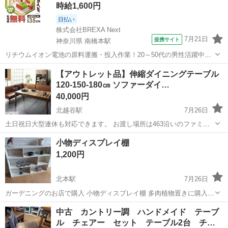
時給1,600円
日払い
株式会社BREXA Next
7月21日
提携サイト
神奈川県 南橋本駅
リチウムイオン電池の原料運搬・投入作業！20～50代の男性活躍中★
ワンルーム寮完備！赴任旅費会社負担！年間休日130日★フォークリフ
神奈川
相模原市
南橋本駅
その他
【アウトレット品】伸縮ダイニングテーブル
ト免許お持ちの方、活躍中！就業先食堂利用可★《神奈川県相模原
120-150-180㎝ ソファーダイ…
市》 人気の工場のお仕事 ◇電...
40,000円
北越谷駅
7月26日
土日祝日大型連休も対応できます。 お渡し場所は463沿いのファミリ
ーマート越谷南荻島店になります。 住所：埼玉県越谷市南荻島1248-1
埼玉
越谷市
北越谷駅
ダイニングセット
小物ディスプレイ棚
お問い合わせをいただく際、お越しいただける前日に在庫確認とお時
1,200円
間をお伝え...
北本駅
7月26日
ガーデニングのお店で購入 小物ディスプレイ棚 多肉植物置きに購入し
ましたが、大きな鉢植に変えて不用に。 サイズ横65高さ48奥行10、奥
埼玉
北本市
北本駅
ダイニングセット
中古 カントリー調 ハンドメイド テーブ
行からして小物、多肉植物等に最適 ジャンク仕様です、木の素材は杉
ル チェアー セット テーブル2台 チ…
辺り、ペイントの塗りも少...