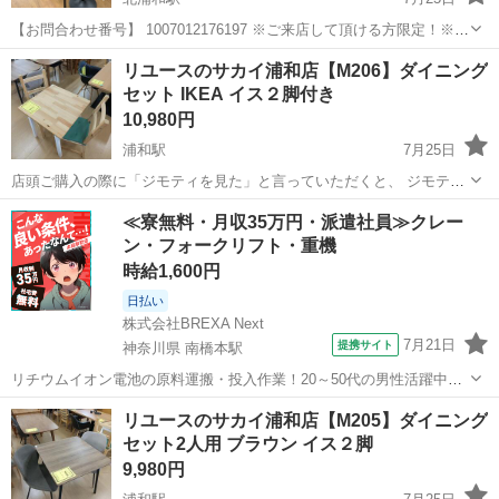
【お問合わせ番号】 1007012176197 ※ご来店して頂ける方限定！※
こちらの商品はトレジャーファクトリー浦和店からの出品となりま
埼玉
さいたま市
北浦和駅
ダイニングセット
リユースのサカイ浦和店【M206】ダイニング
す。 ジモティーお問い合わせメールでのお取置、販売、配送はお受け
セット IKEA イス２脚付き
できませ...
10,980円
浦和駅
7月25日
店頭ご購入の際に「ジモティを見た」と言っていただくと、 ジモティ
限定価格(店頭価格より7%OFF)でのご購入が可能です。
埼玉
さいたま市
浦和駅
ダイニングセット
サカイ
≪寮無料・月収35万円・派遣社員≫クレー
◆◇◆◇◆◇◆◇◆◇◆◇◆◇◆◇◆◇◆◇◆◇◆◇◆◇◆◇ ただい
ン・フォークリフト・重機
ま買取強化中！◇ 地域No.1の買取...
時給1,600円
日払い
株式会社BREXA Next
7月21日
提携サイト
神奈川県 南橋本駅
リチウムイオン電池の原料運搬・投入作業！20～50代の男性活躍中★
ワンルーム寮完備！赴任旅費会社負担！年間休日130日★フォークリフ
神奈川
相模原市
南橋本駅
その他
リユースのサカイ浦和店【M205】ダイニング
ト免許お持ちの方、活躍中！就業先食堂利用可★《神奈川県相模原
セット2人用 ブラウン イス２脚
市》 人気の工場のお仕事 ◇電...
9,980円