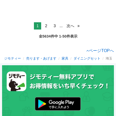
1
2
3
...
次へ
全5634件中 1-50件表示
ページTOPへ
ジモティー
売ります・あげます
家具
ダイニングセット
埼玉県