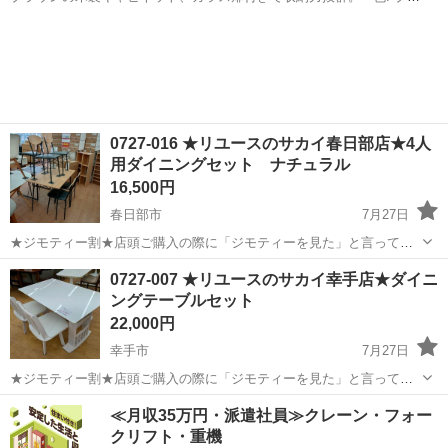
ウン - 材質: 木製 - デザイン: ガラス扉付き - 収納タイプ: キャビネット
埼玉
春日部市
ダイニングセット
食器棚
- 棚数: 3段 - 引き出し数: 3つ - 特長: オープンシェ...
0727-016 ★リユースのサカイ春日部店★4人
用ダイニングセット ナチュラル
16,500円
春日部市
7月27日
★ジモティー割★店頭ご購入の際に「ジモティーを見た」と言ってい
ただくとジモティー限定価格（掲載価格の10%OFF）でご購入が可能
埼玉
春日部市
ダイニングセット
サカイ
0727-007 ★リユースのサカイ幸手店★ダイニ
です。 必ずご精算前にスタッフまでお伝えくださいませ。 ---------------
ングテーブルセット
-...
22,000円
幸手市
7月27日
★ジモティー割★店頭ご購入の際に「ジモティーを見た」と言ってい
ただくとジモティー限定価格（掲載価格の10%OFF）でご購入が可能
埼玉
幸手市
ダイニングセット
サカイ
≪月収35万円・派遣社員≫クレーン・フォー
です。 必ずご精算前にスタッフまでお伝えくださいませ。 ---------------
クリフト・重機
-...