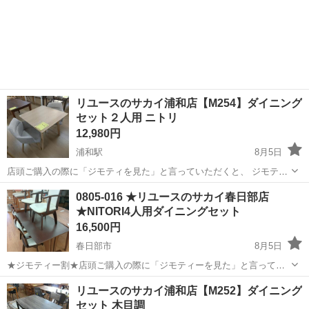
リユースのサカイ浦和店【M254】ダイニング
セット２人用 ニトリ
12,980円
浦和駅
8月5日
店頭ご購入の際に「ジモティを見た」と言っていただくと、 ジモティ
限定価格(店頭価格より7%OFF)でのご購入が可能です。
埼玉
さいたま市
浦和駅
ダイニングセット
サカイ
0805-016 ★リユースのサカイ春日部店
◆◇◆◇◆◇◆◇◆◇◆◇◆◇◆◇◆◇◆◇◆◇◆◇◆◇◆◇ ただい
★NITORI4人用ダイニングセット
ま買取強化中！◇ 地域No.1の買取...
16,500円
春日部市
8月5日
★ジモティー割★店頭ご購入の際に「ジモティーを見た」と言ってい
ただくとジモティー限定価格（掲載価格の10%OFF）でご購入が可能
埼玉
春日部市
ダイニングセット
サカイ
リユースのサカイ浦和店【M252】ダイニング
です。 必ずご精算前にスタッフまでお伝えくださいませ。 ---------------
セット 木目調
-...