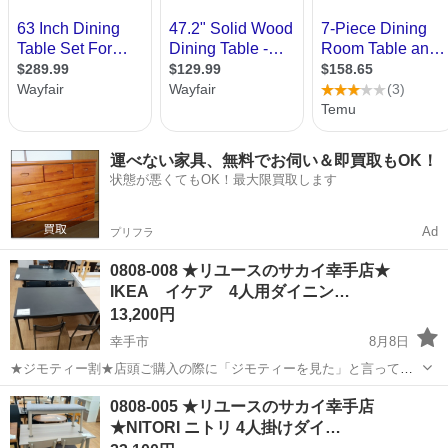
運べない家具、無料でお伺い＆即買取もOK！
状態が悪くてもOK！最大限買取します
Ad
プリフラ
0808-008 ★リユースのサカイ幸手店★
IKEA イケア 4人用ダイニン…
13,200円
幸手市
8月8日
★ジモティー割★店頭ご購入の際に「ジモティーを見た」と言ってい
ただくとジモティー限定価格（掲載価格の10%OFF）でご購入が可能
埼玉
幸手市
ダイニングセット
サカイ
0808-005 ★リユースのサカイ幸手店
です。 必ずご精算前にスタッフまでお伝えくださいませ。 ---------------
★NITORI ニトリ 4人掛けダイ…
-...