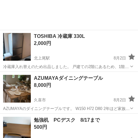
TOSHIBA 冷蔵庫 330L
2,000円
北上尾駅
8月2日
冷蔵庫入れ替えのため出品しました。 戸建ての2階にあるため、1階へ
の運搬が必要です。 重たいので男性2名いると下ろせるかとおもいま
埼玉
上尾市
北上尾駅
ダイニングセット
AZUMAYAダイニングテーブル
す。 一部、お手伝い程度はできます。 よろしくお願いいたします。
8,000円
久喜市
8月2日
AZUMAYAのダイニングテーブルです。 W150 H72 D80 2年ほど家族で
利用し、一部水が染みて色がはげています。（写真５枚目）その他、
埼玉
久喜市
ダイニングセット
AZU
勉強机 PCデスク 8/17まで
よく見ると子供の落書きの跡が薄く残っていますが、来客の際も1のよ
500円
うにレイアウ...