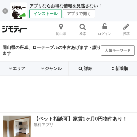
アプリならお得な情報を見逃さない！
インストール
アプリで開く
岡山県
検索
ログイン
投稿
岡山県の座卓、ローテーブルの中古あげます・譲り
人気キーワード
ます
エリア
ジャンル
詳細
新着順
【ペット相談可】家賃1ヶ月0円物件あり！
無料アプリ