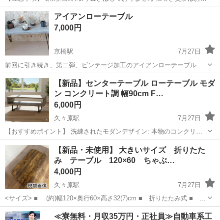
けできません 購入のタイミングが重なった場合は店頭販売を優先させ
岡山
倉敷市
弥生駅
テーブル
店頭
アイアンローテーブル
て頂きます m(_ _)m 上記問合せ、またはテンプレートでのご質問には
7,000円
お返事しておりま...
京橋駅
7月27日
前回に引き続き、第二弾、ビンテージ加工のアイアンローテーブルで
す☺️ 暖かみのある木材をカフェ風にアレンジしています☕️ 古材風なテ
岡山
倉敷市
京橋駅
テーブル
ビンテージ
【新品】センターテーブル ローテーブル モダ
イストでお部屋にあればさりげないオシャレな存在感が、日常に花を
ン コンクリート調 幅90cm F…
添えてくれる事間違いありません...
6,000円
久々原駅
7月27日
【おすすめポイント】 洗練されたモダンデザイン: 本物のコンクリー
トのような質感の天板と、マットブラックのスチール脚の組み合わせ
岡山
岡山市
久々原駅
テーブル
コンクリート
【新品・未使用】 大きいサイズ 折りたた
がおしゃれ。モノトーンインテリアやインダストリアルスタイルにぴ
み テーブル 120×60 ちゃぶ…
ったりです。 便利なオ...
4,000円
久々原駅
7月27日
<サイズ> ■ (約)幅120×奥行60×高さ32(7)cm ■ 折りたたみ式 ■
主材:プリント紙化粧繊維板 スタイリッシュな八角形のセンターテーブ
岡山
岡山市
久々原駅
テーブル
アウトレット
≪寮無料・月収35万円・正社員≫自動車系工
ル。まるで天然木のような古木調の色合いと木目感...