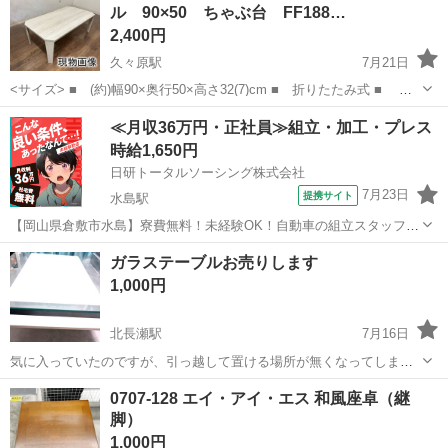
ル 90×50 ちゃぶ台 FF188…
2,400円
久々原駅
7月21日
<サイズ> ■ (約)幅90×奥行50×高さ32(7)cm ■ 折りたたみ式 ■ 主
材:プリント紙化粧繊維板 スタイリッシュな八角形のセンターテーブ
岡山
岡山市
久々原駅
テーブル
≪月収36万円・正社員≫組立・加工・プレス
ル。まるで天然木のような古木調の色合いと木...
時給1,650円
日研トータルソーシング株式会社
7月23日
提携サイト
水島駅
【岡山県倉敷市水島】寮費無料！未経験OK！自動車の組立スタッフ
《お仕事No.NS0089》 お仕事について 車の組立作業です。専用レール
岡山
倉敷市
水島駅
その他
ガラステーブルお売りします
に乗って流れてくる車の骨組みに、車内外の各部品・ハンドル・足回
1,000円
り・ドア・シートなどの各...
北長瀬駅
7月16日
気に入っていたのですが、引っ越して置ける場所が無くなってしまっ
たのでお売りします。 サイズ 横約110cm×縦約60cm×高さ約40cm 取
岡山
岡山市
北長瀬駅
テーブル
0707-128 エイ・アイ・エス 和風座卓（継
りに来て頂ける方限定です。 ※早めに取りに来て頂ける方を優先致し
脚）
ます。 ※お支...
1,000円