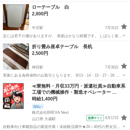
メラミン樹脂化粧繊維板 まるで天然木のような古木調の色合いと木目
岡山
岡山市
久々原駅
テーブル
ちゃぶ台
ローテーブル 白
感の再現にこだわった円形テーブル。折りたたみ機能付き...
2,000円
中庄駅
7月31日
足には若干の傷がありますが、 表面はかなり綺麗です。 しばらく使っ
てなかったので 出品します。
岡山
倉敷市
中庄駅
テーブル
折り畳み座卓テーブル 長机
2,500円
神目駅
7月30日
実家にある為帰省時のお取引となります。 8/13・14・15・27・28 座
卓長机・高さ33cm 中古品ですので 傷・錆びが一部ありが法事などで
岡山
久米郡
神目駅
テーブル
≪寮無料・月収33万円・派遣社員≫自動車系
数回使用しただけなのでキレイです。 箱ありますが汚れ傷みガム...
工場での機械操作・製造オペレーター …
時給1,400円
日払い
株式会社BREXA Next
4月17日
提携サイト
山口県 大歳駅
自動車向け車載部品の製造作業！未経験活躍中★20～40代の男女活躍