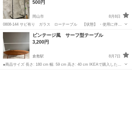
500円
岡山市
8月8日
0808-144 サビ有り ガラス ローテーブル 【状態】 ・使用に伴う
多少のスレ、キズ、落としきれない汚れなどございます ・詳細は現地
岡山
岡山市
テーブル
現地
ビンテージ風 サーフ型テーブル
でご確認ください ・お値引きは出来かねますのでご了承願います ※中
3,200円
古...
倉敷駅
8月7日
●商品サイズ 長さ: 180 cm 幅: 59 cm 高さ: 40 cm IKEAで購入したテ
ーブルになります♪ 1つの柱に傷があります、写真にて確認お願い致し
岡山
倉敷市
倉敷駅
テーブル
サーフ
ます 引越しのため手放します 玉島 二軒屋の駐車場にてお取引...