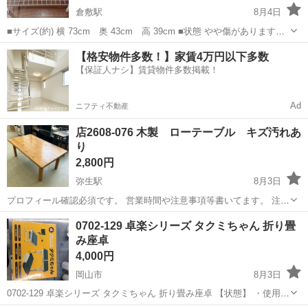
倉敷駅
8月4日
■サイズ(約) 横 73cm 奥 43cm 高 39cm ■状態 やや傷があります。
テーブルを解体時にネジ周りの塗装がひび割れています。 ■組み立て
岡山
倉敷市
倉敷駅
テーブル
レトロ
【格安物件多数！】家賃4万円以下多数
方 マステで番号を書いてあるので合わせながら組み立てください。 ■
【保証人ナシ】賃貸物件多数掲載！
ポ...
Ad
ニフティ不動産
店2608-076 木製 ローテーブル キズ汚れあ
り
2,800円
弥生駅
8月3日
プロフィール確認必須です。 営業時間や注意事項等書いてます。 注意
⚠️ 当店はリサイクルショップの為、原則として 返品・交換や修理等の
岡山
倉敷市
弥生駅
テーブル
ロー
0702-129 卓楽シリーズ タクミちゃん 折り畳
対応は致しかねます。 家電等に関しましては、ご購入から３日以内に
み座卓
商品の不...
4,000円
岡山市
8月3日
0702-129 卓楽シリーズ タクミちゃん 折り畳み座卓 【状態】 ・使用に
伴う多少のスレ、キズ、落としきれない汚れなどございます ・詳細は