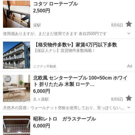
岡山
倉敷市
栄駅
テーブル
コタツ ローテーブル
2,500円
栄駅
8月6日
使用感ありますが、まだまだ使用できます 各自2500円です
岡山
倉敷市
栄駅
テーブル
コタツ
【格安物件多数✨】家賃4万円以下多数
【保証人ナシ】賃貸物件多数掲載！
Ad
ニフティ不動産
北欧風 センターテーブル 100×50cm ホワイ
ト 折りたたみ 木製 ローテ…
6,000円
久々原駅
8月6日
天然木の質感：ウォールナット突板を使用しており、安っぽくない上
質な仕上がり。 使いやすいサイズ感：幅100cmと、一人暮らしからフ
岡山
岡山市
久々原駅
テーブル
昭和レトロ ガラステーブル
ァミリーのリビングまで幅広く活躍します。 棚板収納：散らかりがち
6,000円
な小物を整理整頓。...