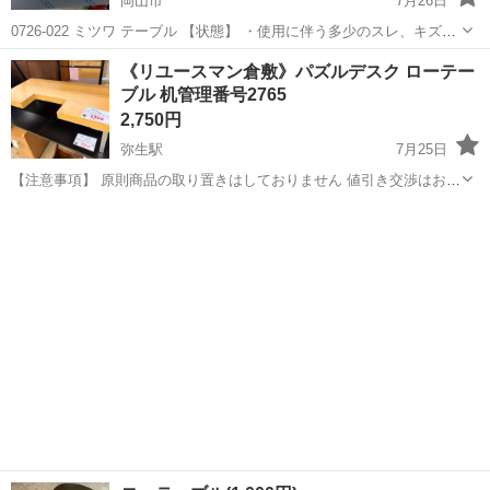
岡山市
7月26日
0726-022 ミツワ テーブル 【状態】 ・使用に伴う多少のスレ、キズ、
落としきれない汚れなどございます ・詳細は現地でご確認ください ・
岡山
岡山市
テーブル
現地
《リユースマン倉敷》パズルデスク ローテー
お値引きは出来かねますのでご了承願います ※中古品のため、状態...
ブル 机管理番号2765
2,750円
弥生駅
7月25日
【注意事項】 原則商品の取り置きはしておりません 値引き交渉はお受
けできません 購入のタイミングが重なった場合は店頭販売を優先させ
岡山
倉敷市
弥生駅
テーブル
店頭
て頂きます m(_ _)m 上記問合せ、またはテンプレートでのご質問には
お返事しておりま...