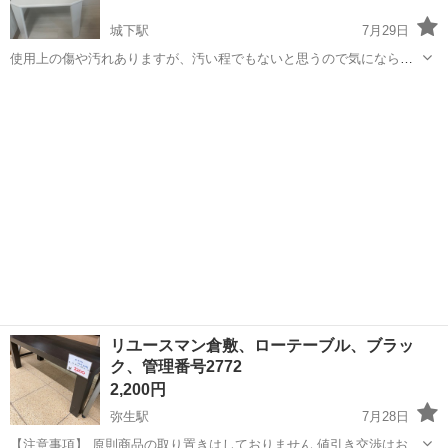
城下駅
7月29日
使用上の傷や汚れありますが、汚い程でもないと思うので気にならな
い方のみご購入お願いします。 追加のお写真は撮ることができませ
岡山
岡山市
城下駅
テーブル
ん。 Amazonで2年前に6000円ほどで購入したものになります。
リユースマン倉敷、ローテーブル、ブラッ
ク、管理番号2772
2,200円
弥生駅
7月28日
【注意事項】 原則商品の取り置きはしておりません 値引き交渉はお受