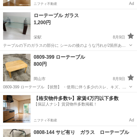
Ad
ニフティ不動産
ローテーブル ガラス
1,200円
栄駅
8月9日
テーブルの下のガラスの部分に シールの後のような汚れが2箇所あり
ます 全体的には綺麗な方だと思います 中古品にご理解のある方は よ
岡山
倉敷市
栄駅
テーブル
ガラス
0809-399 ローテーブル
ろしくお願いいたします
800円
岡山市
8月9日
0809-399 ローテーブル 【状態】 ・使用に伴う多少のスレ、キズ、落
としきれない汚れなどございます ・詳細は現地でご確認ください ・お
岡山
岡山市
テーブル
現地
【格安物件多数✨】家賃4万円以下多数
値引きは出来かねますのでご了承願います ※中古品のため、状態につ
【保証人ナシ】賃貸物件多数掲載！
い...
Ad
ニフティ不動産
0808-144 サビ有り ガラス ローテーブル