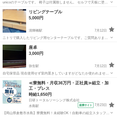
unicoのテーブルです。 椅子は付属致しません。 セルフで天板に塗装
がされていますが剥がれがあります。 あらかじめご了承頂ける方のみ
岡山
玉野市
八浜駅
テーブル
リビングテーブル
お願い致します🙇
5,000円
清輝橋駅
7月12日
ニトリで購入したリビング用センターテーブルです。ご質問ありまし
たらどうぞ。
岡山
岡山市
清輝橋駅
テーブル
座卓
3,000円
弥生駅
7月12日
自宅保管品 現在使用せず室内置きしていますがどなたか使われません
か
岡山
倉敷市
弥生駅
テーブル
≪寮無料・月収36万円・正社員≫組立・加
工・プレス
時給1,650円
日研トータルソーシング株式会社
7月23日
提携サイト
水島駅
【岡山県倉敷市水島】寮費無料！未経験OK！自動車の組立スタッフ