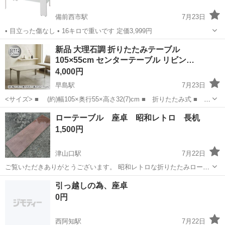
備前西市駅
7月23日
• 目立った傷なし • 16キロで重いです 定価3,999円
岡山
岡山市
備前西市駅
テーブル
新品 大理石調 折りたたみテーブル
105×55cm センターテーブル リビン…
4,000円
早島駅
7月23日
<サイズ> ■ (約)幅105×奥行55×高さ32(7)cm ■ 折りたたみ式 ■
主材:プリント紙化粧繊維板 スタイリッシュな八角形のセンターテーブ
岡山
岡山市
早島駅
テーブル
ローテーブル 座卓 昭和レトロ 長机
ル。まるで天然木のような古木調の色合いと木目...
1,500円
津山口駅
7月22日
ご覧いただきありがとうございます。 昭和レトロな折りたたみローテ
ーブルです。 木目調の天板で落ち着いた雰囲気があり、和室や古民
岡山
津山市
津山口駅
テーブル
引っ越しの為、座卓
家、昭和レトロインテリアなどにもよく合います。 脚は折りたたみ式
0円
で、使用しない時はコンパクトに...
西阿知駅
7月22日