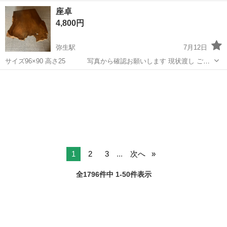
《お仕事No.NS0089》 お仕事について 車の組立作業です。専用レール
岡山
倉敷市
水島駅
その他
座卓
に乗って流れてくる車の骨組みに、車内外の各部品・ハンドル・足回
4,800円
り・ドア・シートなどの各...
弥生駅
7月12日
サイズ96×90 高さ25 写真から確認お願いします 現状渡し ご理
解の上お願いします
岡山
倉敷市
弥生駅
テーブル
現状
1
2
3
...
次へ
全1796件中 1-50件表示