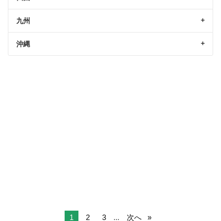
九州
沖縄
1
2
3
...
次へ