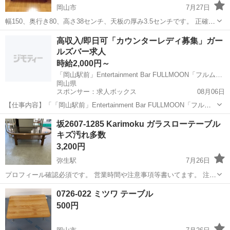
岡山市
7月27日
幅150、奥行き80、高さ38センチ、天板の厚み3.5センチです。 正確な
寸法ではないので、多少誤差はあるかもしれません。 重量もあって、
岡山
岡山市
テーブル
天然
高収入/即日可「カウンターレディ募集」ガー
しっかりした机です。 使用して汚れがあったので、表面削って、塗装
ルズバー求人
し直しています。...
時給2,000円～
「岡山駅前」Entertainment Bar FULLMOON「フルムーン」
岡山県
スポンサー：求人ボックス
08月06日
【仕事内容】「「岡山駅前」Entertainment Bar FULLMOON「フルム
ーン」」のお仕事はとってもカンタン お客様と楽しくお喋り 注文され
アルバイト・パート
坂2607-1285 Karimoku ガラスローテーブル
たお酒を作る あなたにお任せするのはこの2つ 初めての女の子でも心
キズ汚れ多数
配ありません...
3,200円
弥生駅
7月26日
プロフィール確認必須です。 営業時間や注意事項等書いてます。 注意
⚠️ 当店はリサイクルショップの為、原則として 返品・交換や修理等の
岡山
倉敷市
弥生駅
テーブル
Karimoku
0726-022 ミツワ テーブル
対応は致しかねます。 家電等に関しましては、ご購入から３日以内に
500円
商品の不備や故障があっ...