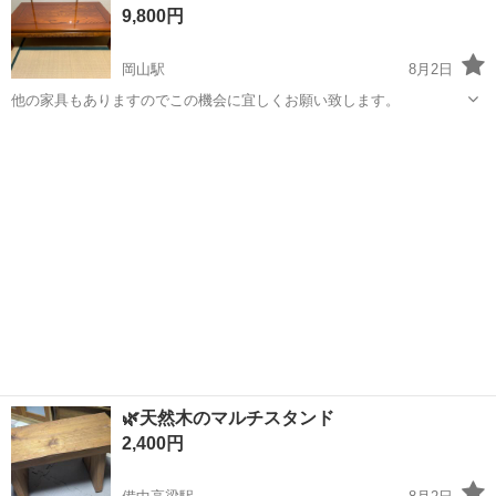
9,800円
♪《山口県山口市》 人気の工...
岡山駅
8月2日
他の家具もありますのでこの機会に宜しくお願い致します。
岡山
岡山市
岡山駅
テーブル
🌿‬天然木のマルチスタンド
2,400円