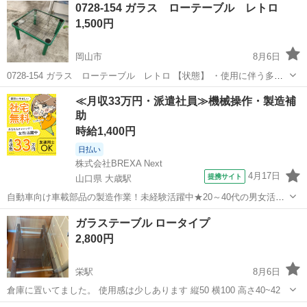
0728-154 ガラス ローテーブル レトロ
1,500円
岡山市
8月6日
0728-154 ガラス ローテーブル レトロ 【状態】 ・使用に伴う多少
のスレ、キズ、落としきれない汚れなどございます ・詳細は現地でご
岡山
岡山市
テーブル
現地
≪月収33万円・派遣社員≫機械操作・製造補
確認ください ・お値引きは出来かねますのでご了承願います ※中古品
助
の...
時給1,400円
日払い
株式会社BREXA Next
4月17日
提携サイト
山口県 大歳駅
自動車向け車載部品の製造作業！未経験活躍中★20～40代の男女活躍
中！友達同士での応募OK！備品付きワンルーム寮費無料！赴任旅費会
山口
山口市
大歳駅
その他
ガラステーブル ロータイプ
社負担！生活支援物資事前対応可◎格安食堂利用可！年間休日135日
2,800円
♪《山口県山口市》 人気の工...
栄駅
8月6日
倉庫に置いてました。 使用感は少しあります 縦50 横100 高さ40~42