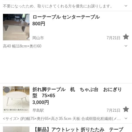
不要になったため、取りにきてくれる方を優先にお譲りします。
岡山
倉敷市
西阿知駅
テーブル
譲り
ローテーブル センターテーブル
800円
岡山市
7月21日
高40 幅118cm×奥行60
岡山
岡山市
テーブル
センター
折れ脚テーブル 机 ちゃぶ台 おにぎり
型 75×65
3,000円
早島駅
7月21日
<サイズ> (約)幅75×奥行65×高さ35.5cm 天板:合成樹脂化粧繊維(メラ
ミン樹脂)、脚部:天然木 ■折りたたみ式 ほどよく広いおにぎり型のテ
岡山
岡山市
早島駅
テーブル
【新品】アウトレット 折りたたみ テーブ
ーブルはちょっとした作業やセンター...