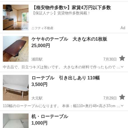
中！友達同士での応募OK！備品付きワンルーム寮費無料！赴任旅費会
山口
山口市
大歳駅
その他
【格安物件多数✨】家賃4万円以下多数
社負担！生活支援物資事前対応可◎格安食堂利用可！年間休日135日
【保証人ナシ】賃貸物件多数掲載！
♪《山口県山口市》 人気の工...
Ad
ニフティ不動産
ケヤキのテーブル 大きな木の1枚板
25,000円
浦田駅
7月30日
中古品で、目立つキズは無いです。 大きな木の材料で作ったもので 希
少価値があります。黒っぽい塗装をしています。材は定かではありま
岡山
倉敷市
浦田駅
テーブル
ケヤキ
ローテブル 引き出しあり 110幅
せんがケヤキだと思います。 寸法 750×1660 H325
3,500円
大元駅
7月29日
110幅のローテーブルになります。 本体：幅110×奥行48×高さ37cm 引
出内寸(1杯あたり)：幅24.5×奥行33.5×深さ5cm お写真では白く見えて
岡山
岡山市
大元駅
テーブル
机・ローテーブル
ますが、真っ白ではなくアイボリーやクリームみたいな感じです。 ...
1,000円