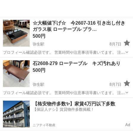
☆大幅値下げ☆ 今2607-316 引き出し付き
ガラス板 ローテーブル ブラ…
500円
弥生駅
8月7日
プロフィール確認必須です。 営業時間や注意事項等書いてます。 注意
⚠️ 当店はリサイクルショップの為、原則として 返品・交換や修理等の
岡山
倉敷市
弥生駅
テーブル
ウォールナット
石2608-279 ローテーブル キズ汚れあり
対応は致しかねます。 家電等に関しましては、ご購入から３日以内に
500円
商品の不備や故障があっ...
弥生駅
8月7日
プロフィール確認必須です。 営業時間や注意事項等書いてます。 注意
⚠️ 当店はリサイクルショップの為、原則として 返品・交換や修理等の
岡山
倉敷市
弥生駅
テーブル
ロー
【格安物件多数✨】家賃4万円以下多数
対応は致しかねます。 家電等に関しましては、ご購入から３日以内に
【保証人ナシ】賃貸物件多数掲載！
商品の不備や故障があっ...
Ad
ニフティ不動産