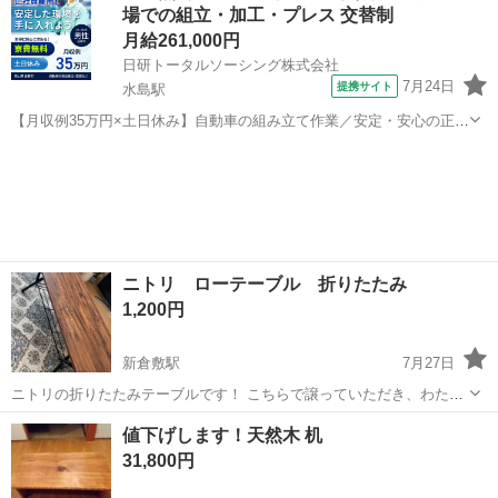
場での組立・加工・プレス 交替制
月給261,000円
日研トータルソーシング株式会社
7月24日
提携サイト
水島駅
【月収例35万円×土日休み】自動車の組み立て作業／安定・安心の正社
員 自動車の組立作業 各生産ラインには最新鋭のロボットが導入されて
岡山
倉敷市
水島駅
その他
います。 専用レールに乗って流れてくる車の骨組みに、社内外の各部
品・ハンドル・足回り・ドア...
ニトリ ローテーブル 折りたたみ
1,200円
新倉敷駅
7月27日
ニトリの折りたたみテーブルです！ こちらで譲っていただき、わたし
は1年程度使用しました。 天板がポツポツとハゲているところがあり
岡山
倉敷市
新倉敷駅
テーブル
値下げします！天然木 机
ます。 それ以外に破損等はありません。 中古品であることをご理解の
31,800円
上、ご購入お願いします🌼