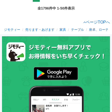
全1796件中 1-50件表示
ページTOPへ
ジモティー
売ります・あげます
家具
テーブル
座卓、ローテー