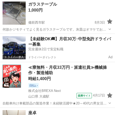
岡山
岡山市
テーブル
現地
ガラステーブル
現地でご確認ください ・お値引きは出来かねますのでご了承願います
1,000円
...
備前西市駅
8月3日
何故かジモティでよく見るガラステーブルです。灰皿はオマケでお付
けしますので必要ならコメントでお知らせ下さい。 8月4日～8月6日は
岡山
岡山市
備前西市駅
テーブル
ガラス
【未経験OK🚚】月収30万↑中型免許ドライバ
メッセージのやり取りは多分対応可能ですが遅れ出ますが引き取りな
ー募集
どの対面対応は不可です。 本日...
完全週休2日で安定転職
Ad
ドライバーダイレクト
≪寮無料・月収33万円・派遣社員≫機械操
作・製造補助
時給1,400円
日払い
株式会社BREXA Next
4月17日
提携サイト
山口県 大歳駅
自動車向け車載部品の製造作業！未経験活躍中★20～40代の男女活躍
中！友達同士での応募OK！備品付きワンルーム寮費無料！赴任旅費会
山口
山口市
大歳駅
その他
座卓
社負担！生活支援物資事前対応可◎格安食堂利用可！年間休日135日