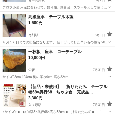
備中高梁駅
8月2日
プロフ必読 用途に合わせて、飾り棚、踏み台、スツールとして使えま
す。 天然木ならではの、木目や風合いの違いを楽しむことができま
岡山
加賀郡
備中高梁駅
テーブル
高級座卓 テーブル木製
す。 購入時は結構な値段しました。
1,600円
弓削駅
8月1日
８月１６日までの出品になります。 値下げしました早いもの勝ち 90セ
ンチ✖️150センチ 中古 リビング 和室に置けます。 紫クッションもお
岡山
久米郡
弓削駅
テーブル
一枚板 座卓 ローテーブル
つけします。 【状態】 中古品のため多少のキズ・スレはありますが、
10,000円
全体的に...
栄駅
7月31日
サイズ98cm 104cm 机の厚み9cm 高さ32cm
岡山
倉敷市
栄駅
テーブル
【新品・未使用】 折りたたみ テーブル
幅68×奥行68 ちゃぶ台 完成品…
3,300円
久々原駅
7月31日
<サイズ> ■ (約)幅68×奥行68×高さ32cm ■ 折りたたみ式 ■ 主材: