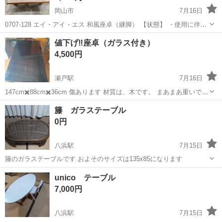
岡山市
7月16日
0707-128 エイ・アイ・エス 和風座卓（継脚） 【状態】 ・使用に伴う
多少のスレ、キズ、落としきれない汚れなどございます ・詳細は現地
岡山
岡山市
テーブル
現地
値下げ‼️座卓（ガラス付き）
でご確認ください ・お値引きは出来かねますのでご了承願います ※
4,500円
中...
瀬戸駅
7月16日
147cm✖️88cm✖️36cm 傷あります 材質は、木です。 まあまあ重いで
す。（男性1人で運ぶのは、無理だと思います） 自宅迄取りに来てい
岡山
赤磐市
瀬戸駅
テーブル
ガラス
籐 ガラステーブル
ただける方。
0円
八浜駅
7月15日
籐のガラステーブルです およそのサイズは135x85になります
岡山
玉野市
八浜駅
テーブル
ガラス
unico テーブル
7,000円
八浜駅
7月15日