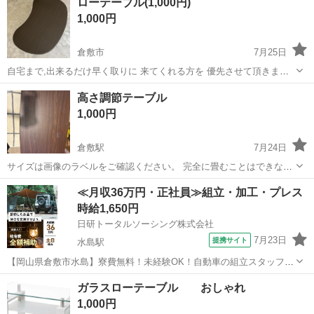
ローテーブル(1,000円)
1,000円
倉敷市
7月25日
自宅まで,出来るだけ早く取りに 来てくれる方を 優先させて頂きま
す。 サイズは 幅850ﾐﾘ奥行約550ﾐﾘ高さ330ﾐﾘです ノークレームノー
岡山
倉敷市
テーブル
ロー
高さ調節テーブル
リターンで お願いします 宜しくお願い致します
1,000円
倉敷駅
7月24日
サイズは画像のラベルをご確認ください。 完全に畳むことはできない
ので、なるべく車でお持ち帰り頂いた方が良いと思います。
岡山
岡山市
倉敷駅
テーブル
≪月収36万円・正社員≫組立・加工・プレス
時給1,650円
日研トータルソーシング株式会社
7月23日
提携サイト
水島駅
【岡山県倉敷市水島】寮費無料！未経験OK！自動車の組立スタッフ
《お仕事No.NS0089》 お仕事について 車の組立作業です。専用レール
岡山
倉敷市
水島駅
その他
ガラスローテーブル おしゃれ
に乗って流れてくる車の骨組みに、車内外の各部品・ハンドル・足回
1,000円
り・ドア・シートなどの各...