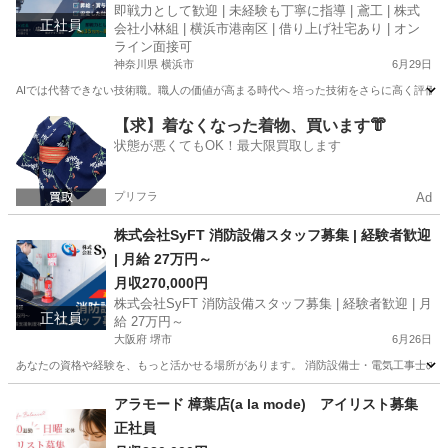
即戦力として歓迎 | 未経験も丁寧に指導 | 鳶工 | 株式
正社員
会社小林組 | 横浜市港南区 | 借り上げ社宅あり | オン
ライン面接可
神奈川県 横浜市
6月29日
AIでは代替できない技術職。職人の価値が高まる時代へ 培った技術をさらに高く評価す
神奈川
横浜市
鳶職
【求】着なくなった着物、買います👘
状態が悪くてもOK！最大限買取します
プリフラ
Ad
株式会社SyFT 消防設備スタッフ募集 | 経験者歓迎
| 月給 27万円～
月収270,000円
株式会社SyFT 消防設備スタッフ募集 | 経験者歓迎 | 月
正社員
給 27万円～
大阪府 堺市
6月26日
あなたの資格や経験を、もっと活かせる場所があります。 消防設備士・電気工事士の腕を
大阪
堺市
メンテナンス
病院
アラモード 樟葉店(a la mode) アイリスト募集
正社員