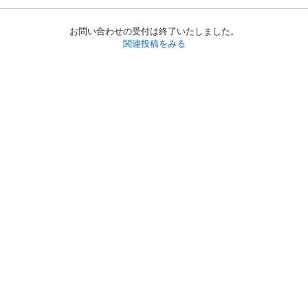
お問い合わせの受付は終了いたしました。
関連投稿をみる
初めての方へ
利用規約
プライバシーポリシー
プライバシー・ステートメント
健全化に資する運用方針
お問い合わせ
運営会社
サイトマップ
ご利用ガイド
フリーワードで探す
PC版で表示
都道府県選択
特定商取引法の表示
利用者情報の外部送信について
© 2011-
2026
Jmty, Inc.