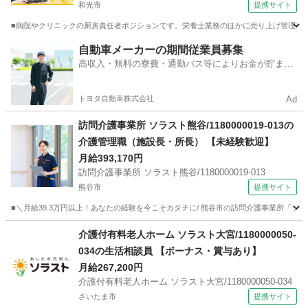
和光市
提携サイト
■病院やクリニックの厨房責任者ポジションです。栄養士業務のほかに売り上げ管理やシ
埼玉
和光市
栄養士
自動車メーカーの期間従業員募集
高収入・無料の寮費・通勤バス等によりお金が貯まり
やすい環境
トヨタ自動車株式会社
Ad
訪問介護事業所 ソラスト熊谷/1180000019-013の
介護管理職（施設長・所長） 【未経験歓迎】
月給393,170円
訪問介護事業所 ソラスト熊谷/1180000019-013
熊谷市
提携サイト
■＼月給39.3万円以上！あなたの経験を今こそカタチに/ 熊谷市の訪問介護事業所『ソ
埼玉
熊谷市
ホームヘルパー
介護付有料老人ホーム ソラスト大宮/1180000050-
034の生活相談員 【ボーナス・賞与あり】
月給267,200円
介護付有料老人ホーム ソラスト大宮/1180000050-034
さいたま市
提携サイト