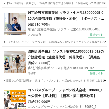
■【9～18時固定・夜勤なし！相談業務に専念できる環境】 「夜勤があって業務に集中
埼玉
さいたま市
ホームヘルパー
居宅介護支援事業所 ソラスト七里/1180000005-0
10の介護管理職（施設長・所長） 【ボーナス・賞
与あり】
月給310,700円
居宅介護支援事業所 ソラスト七里/1180000005-010
さいたま市
提携サイト
■～その想い、ソラストでカタチに～ ◎介護業界で腰を据えてキャリアを築きたい ◎現
埼玉
さいたま市
ホームヘルパー
訪問介護事業所 ソラスト熊谷/1180000019-012の
介護管理職（施設長代理・所長代理） 【昇給あ
り】
月給297,600円
訪問介護事業所 ソラスト熊谷/1180000019-012
熊谷市
提携サイト
■現場での介護職経験を、次は「マネジメント」へ活かしませんか！ 熊谷市にある訪問
埼玉
熊谷市
ホームヘルパー
コンパスグループ・ジャパン株式会社 39680_f
の栄養士【正社員】 【新卒・第二新卒歓迎】
月給270,000円
コンパスグループ・ジャパン株式会社 39680_f