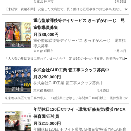
兵庫県 神戸市
6月25日
【未経験・資格不問】 安定した大病院で、長く働ける経理事務のお仕事 転勤なし｜医療
兵庫
神戸市
医療事務
重心型放課後等デイサービス きっずがれーじ 児
童指導員募集
月収88,000円
重心型放課後等デイサービス きっずがれーじ 児童指
正社員
導員募集
東京都 町田市
5月26日
「大人数の集団支援に疲れていませんか？」定員5名のゆったり支援。医療的ケアは看護師
東京
町田市
保育士
株式会社GUD工業 管工事スタッフ募集中
月収250,000円
株式会社GUD工業 管工事スタッフ募集中
正社員
東京都 板橋区
5月15日
東京都板橋区で管工事の求人！！建設業には珍しい年間休日100日以上！案件豊富につき
東京
板橋区
その他
年間休日120日/ホワイト環境/研修充実/横浜YMCA
保育園/正社員
月収215,000円
年間休日120日/ホワイト環境/研修充実/横浜YMCA保育