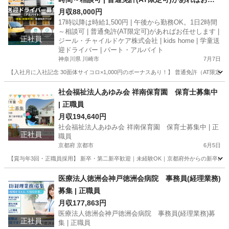
せします | ジール・チャイルドケア株式会社 | kid
月収88,000円
17時以降は時給1,500円 | 午後から勤務OK。1日2時間
s home | 学童送迎ドライバー | パート・アルバイ
～相談可 | 普通免許(AT限定可)があればお任せします |
ト
正社員
ジール・チャイルドケア株式会社 | kids home | 学童送
迎ドライバー | パート・アルバイト
神奈川県 川崎市
7月7日
【入社月に入社記念 30面体サイコロ×1,000円のボーナスあり！】 普通免許（AT限
神奈川
川崎市
その他
株式会社
社会福祉法人あゆみ会 祥南保育園 保育士募集中
| 正職員
月収194,640円
社会福祉法人あゆみ会 祥南保育園 保育士募集中 | 正
正社員
職員
京都府 京都市
6月5日
【賞与年3回・正職員採用】 新卒・第二新卒歓迎｜未経験OK｜京都府外からの新卒には
京都
京都市
保育士
医療法人徳洲会神戸徳洲会病院 事務員(経理業務)
募集 | 正職員
月収177,863円
医療法人徳洲会神戸徳洲会病院 事務員(経理業務)募
正社員
集 | 正職員