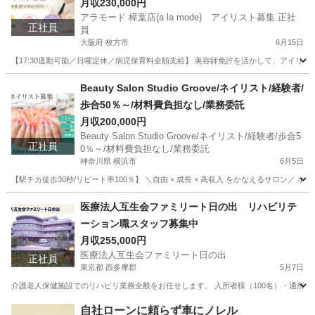
月収230,000円
アラモード 樟葉店(a la mode) アイリスト募集 正社
正社員
員
大阪府 枚方市
6月15日
【17:30退勤可能／日曜定休／病児保育料全額支給】 美容師免許を活かして、アイリス
大阪
枚方市
その他
Beauty Salon Studio Groove/ネイリスト/経験者/
歩合50％～/材料費負担なし/業務委託
月収200,000円
Beauty Salon Studio Groove/ネイリスト/経験者/歩合5
正社員
0％～/材料費負担なし/業務委託
神奈川県 横浜市
6月5日
【駅チカ徒歩30秒/リピート率100％】 ＼自由 × 成長 × 高収入 をかなえるサロン／
神奈川
横浜市
ネイリスト
業務委託
医療法人互生会ファミリート日の出 リハビリテ
ーション職スタッフ募集中
月収255,000円
医療法人互生会ファミリート日の出
正社員
東京都 西多摩郡
5月7日
介護老人保健施設でのリハビリ業務全般をお任せします。 入所者様（100名）・通所者様
東京
西多摩郡
その他
医療法人
自社ローンに頼らず車にノレル