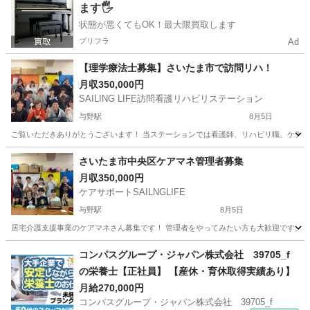
ます🖐️
状態が悪くてもOK！最大限買取します
プリフラ
Ad
【理学療法士募集】さいたま市で訪問リハ！
月収350,000円
SAILING LIFE訪問看護リハビリステーション
与野駅
8月5日
ご覧いただきありがとうございます！ 当ステーションでは看護師、リハビリ職、ケアマ
埼玉
さいたま市
与野駅
その他
さいたま市中央区ケアマネ管理者募集
月収350,000円
ケアサポートSAILNGLIFE
与野駅
8月5日
居宅介護支援事業のケアマネさん募集です！ 管理者をやってみたい方も大歓迎です。 訪
埼玉
さいたま市
与野駅
ケアマネージャー
業務
コンパスグループ・ジャパン株式会社 39705_f
の栄養士【正社員】 【産休・育休取得実績あり】
月給270,000円
コンパスグループ・ジャパン株式会社 39705_f