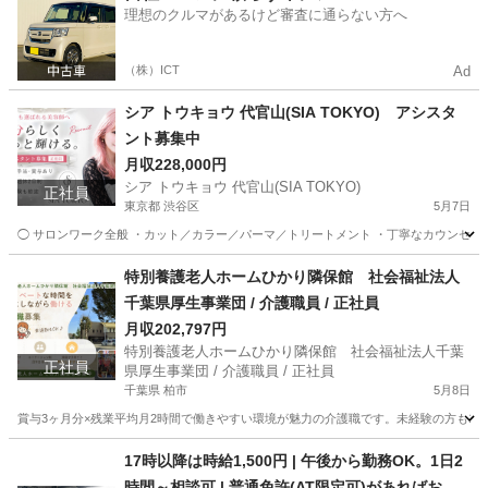
理想のクルマがあるけど審査に通らない方へ
（株）ICT
Ad
シア トウキョウ 代官山(SIA TOKYO) アシスタ
ント募集中
月収228,000円
シア トウキョウ 代官山(SIA TOKYO)
正社員
東京都 渋谷区
5月7日
◯ サロンワーク全般 ・カット／カラー／パーマ／トリートメント ・丁寧なカウンセリン
東京
渋谷区
美容師
業務
特別養護老人ホームひかり隣保館 社会福祉法人
千葉県厚生事業団 / 介護職員 / 正社員
月収202,797円
特別養護老人ホームひかり隣保館 社会福祉法人千葉
正社員
県厚生事業団 / 介護職員 / 正社員
千葉県 柏市
5月8日
賞与3ヶ月分×残業平均月2時間で働きやすい環境が魅力の介護職です。未経験の方も1
千葉
柏市
介護士
17時以降は時給1,500円 | 午後から勤務OK。1日2
時間～相談可 | 普通免許(AT限定可)があればお任