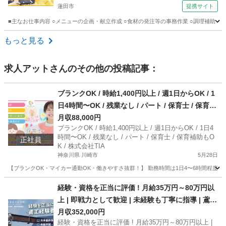
蓮田市
提携サイト
■主なお仕事内容 ○メニューの企画・献立作成 ○食材の発注等の事務作業 ○調理補助 
埼玉
蓮田市
栄養士
もっと見る
求人アット
さんのその他の投稿記事：
ブランクOK / 時給1,400円以上 / 週1日からOK / 1
日4時間〜OK / 残業なし / パート / 保育士 / 保育補
助もOK / 株式会社TIA
月収88,000円
ブランクOK / 時給1,400円以上 / 週1日からOK / 1日4
時間〜OK / 残業なし / パート / 保育士 / 保育補助もO
正社員
K / 株式会社TIA
神奈川県 川崎市
5月28日
【ブランクOK・マイカー通勤OK・働きやすさ抜群！】 勤務時間は1日4〜6時間程度
神奈川
川崎市
保育士
経験・資格を正当に評価 ! 月給35万円～80万円以
上 | 即戦力として歓迎 | 未経験も丁寧に指導 | 鳶工
| 株式会社小林組 | 横浜市港南区 | 借り上げ社宅あ
月収352,000円
経験・資格を正当に評価 ! 月給35万円～80万円以上 |
り | オンライン面接可