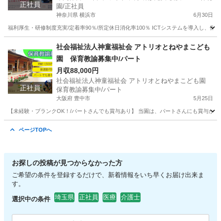
正社員
園/正社員
神奈川県 横浜市
6月30日
福利厚生・研修制度充実/定着率90％/所定休日消化率100％ ICTシステムを導入し、保
神奈川
横浜市
保育士
保育園
社会福祉法人神童福祉会 アトリオとねやまこども
園 保育教諭募集中/パート
月収88,000円
社会福祉法人神童福祉会 アトリオとねやまこども園
正社員
保育教諭募集中/パート
大阪府 豊中市
5月25日
【未経験・ブランクOK！/パートさんでも賞与あり】 当園は、パートさんにも賞与がありま
大阪
豊中市
保育士
未経験
ページTOPへ
お探しの投稿が見つからなかった方
ご希望の条件を登録するだけで、新着情報をいち早くお届け出来ま
す。
埼玉県
正社員
医療
介護士
選択中の条件