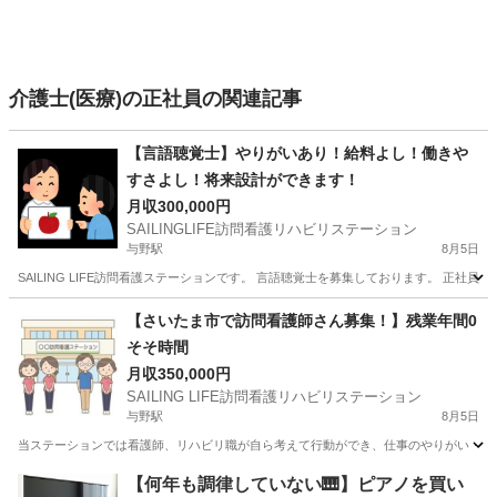
介護士(医療)の正社員の関連記事
【言語聴覚士】やりがいあり！給料よし！働きや
すさよし！将来設計ができます！
月収300,000円
SAILINGLIFE訪問看護リハビリステーション
与野駅
8月5日
SAILING LIFE訪問看護ステーションです。 言語聴覚士を募集しております。 正
埼玉
さいたま市
与野駅
医療
業務
【さいたま市で訪問看護師さん募集！】残業年間0
そそ時間
月収350,000円
SAILING LIFE訪問看護リハビリステーション
与野駅
8月5日
当ステーションでは看護師、リハビリ職が自ら考えて行動ができ、仕事のやりがい・生活
埼玉
さいたま市
与野駅
看護師
【何年も調律していない🎹】ピアノを買い