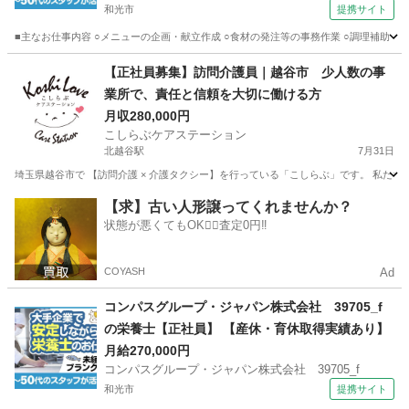
和光市
提携サイト
■主なお仕事内容 ○メニューの企画・献立作成 ○食材の発注等の事務作業 ○調理補助 
埼玉
和光市
栄養士
【正社員募集】訪問介護員｜越谷市 少人数の事
業所で、責任と信頼を大切に働ける方
月収280,000円
こしらぶケアステーション
北越谷駅
7月31日
埼玉県越谷市で 【訪問介護 × 介護タクシー】を行っている「こしらぶ」です。 私たち
埼玉
越谷市
北越谷駅
介護福祉士
介護タクシー
【求】古い人形譲ってくれませんか？
状態が悪くてもOK🙆‍♀️査定0円‼️
COYASH
Ad
コンパスグループ・ジャパン株式会社 39705_f
の栄養士【正社員】 【産休・育休取得実績あり】
月給270,000円
コンパスグループ・ジャパン株式会社 39705_f
和光市
提携サイト