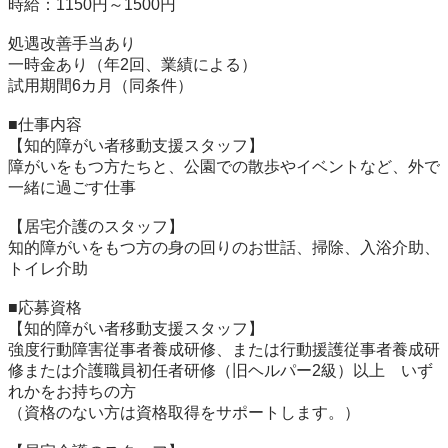
時給：1150円～1500円

処遇改善手当あり

一時金あり（年2回、業績による）

試用期間6カ月（同条件）

■仕事内容	

【知的障がい者移動支援スタッフ】

障がいをもつ方たちと、公園での散歩やイベントなど、外で
一緒に過ごす仕事

【居宅介護のスタッフ】

知的障がいをもつ方の身の回りのお世話、掃除、入浴介助、
トイレ介助

■応募資格	

【知的障がい者移動支援スタッフ】

強度行動障害従事者養成研修、または行動援護従事者養成研
修または介護職員初任者研修（旧ヘルパー2級）以上　いず
れかをお持ちの方

（資格のない方は資格取得をサポートします。）
