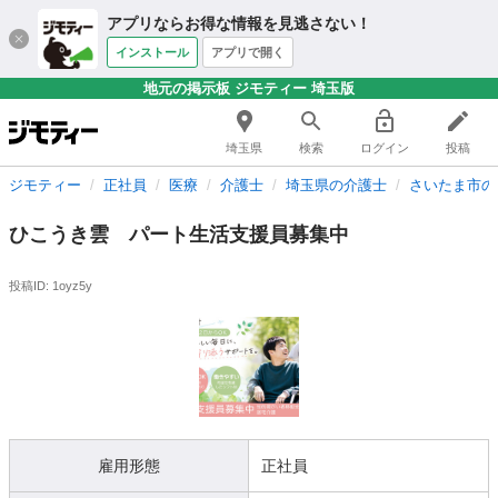
アプリならお得な情報を見逃さない！
インストール
アプリで開く
地元の掲示板 ジモティー 埼玉版
埼玉県
検索
ログイン
投稿
ジモティー
正社員
医療
介護士
埼玉県の介護士
さいたま市の
ひこうき雲 パート生活支援員募集中
投稿ID: 1oyz5y
雇用形態
正社員