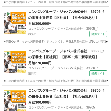
■主なお仕事内容 ○メニューの企画・献立作成 ○食材の発注等の事務作業 ○調理補助 
埼玉
和光市
栄養士
コンパスグループ・ジャパン株式会社 39705_f
の栄養士責任者【正社員】 【社会保険あり】
月給300,000円
コンパスグループ・ジャパン株式会社 39705_f
和光市
提携サイト
■病院やクリニックの厨房責任者ポジションです。栄養士業務のほかに売り上げ管理やシ
埼玉
和光市
栄養士
コンパスグループ・ジャパン株式会社 39680_f
の栄養士【正社員】 【新卒・第二新卒歓迎】
月給270,000円
コンパスグループ・ジャパン株式会社 39680_f
蓮田市
提携サイト
■主なお仕事内容 ○メニューの企画・献立作成 ○食材の発注等の事務作業 ○調理補助 
埼玉
蓮田市
栄養士
コンパスグループ・ジャパン株式会社 39705_f
の栄養士責任者【正社員】 【社会保険あり】
月給300,000円
コンパスグループ・ジャパン株式会社 39705_f