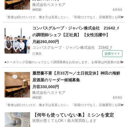
株式会社ベストモア
神田駅
8月9日
「飲食は続けたいけど、働き方は見直したい」 「現場だけでなく、店舗運営にも関わりた
東京
千代田区
神田駅
飲食
未経験
コンパスグループ・ジャパン株式会社 21642_f
の調理師/シェフ【正社員】 【女性活躍中】
月給260,000円
コンパスグループ・ジャパン株式会社 21642_f
江東区
提携サイト
■ケータリング店舗のシェフとして調理業務をお任せします。 お客様は外資系の企業なの
東京
江東区
調理師
履歴書不要【月33万〜／土日祝定休】神田の海鮮
居酒屋のリーダー候補募集
月収330,000円
株式会社ベストモア
神田駅
8月9日
「飲食は続けたいけど、働き方は見直したい」 「現場だけでなく、店舗運営にも関わって
東京
千代田区
神田駅
飲食
業務
【何年も使っていない🧵】ミシンを査定
状態が悪くてもOK！最大限買取します