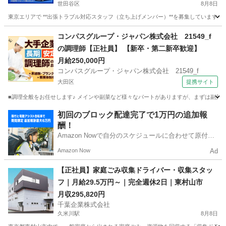
世田谷区
8月8日
東京エリアで **出張トラブル対応スタッフ（立ち上げメンバー）**を募集しています。
東京
世田谷区
その他
トラブル
コンパスグループ・ジャパン株式会社 21549_f
の調理師【正社員】 【新卒・第二新卒歓迎】
月給250,000円
コンパスグループ・ジャパン株式会社 21549_f
大田区
提携サイト
■調理全般をお任せします♪ メインや副菜など様々なパートがありますが、まずは副菜からスタ
東京
大田区
調理師
初回のブロック配達完了で1万円の追加報
酬！
Amazon Nowで自分のスケジュールに合わせて原付や
電動アシスト自転車で配達し、報酬を獲得しましょ
Amazon Now
Ad
う！
【正社員】家庭ごみ収集ドライバー・収集スタッ
フ｜月給29.5万円～｜完全週休2日｜東村山市
月収295,820円
千葉企業株式会社
久米川駅
8月8日