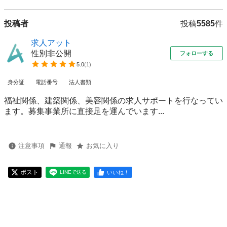
投稿者
投稿
5585
件
求人アット
性別非公開
フォローする
5.0
(
1
)
身分証
電話番号
法人書類
福祉関係、建築関係、美容関係の求人サポートを行なってい
ます。募集事業所に直接足を運んでいます...
注意事項
通報
お気に入り
ポスト
いいね！
LINEで送る