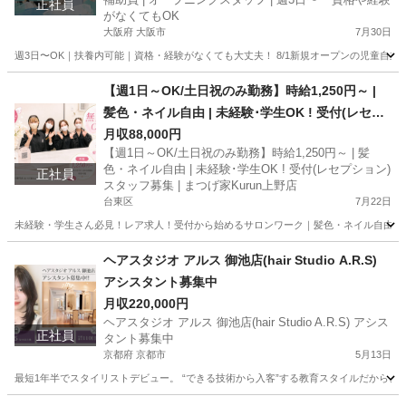
正社員
がなくてもOK
大阪府 大阪市
7月30日
週3日〜OK｜扶養内可能｜資格・経験がなくても大丈夫！ 8/1新規オープンの児童自立
大阪
大阪市
その他
【週1日～OK/土日祝のみ勤務】時給1,250円～ |
髪色・ネイル自由 | 未経験･学生OK ! 受付(レセプ
ション)スタッフ募集 | まつげ家Kurun上野店
月収88,000円
【週1日～OK/土日祝のみ勤務】時給1,250円～ | 髪
色・ネイル自由 | 未経験･学生OK ! 受付(レセプション)
正社員
スタッフ募集 | まつげ家Kurun上野店
台東区
7月22日
未経験・学生さん必見！レア求人！受付から始めるサロンワーク｜髪色・ネイル自由 笑顔で
東京
台東区
その他
ヘアスタジオ アルス 御池店(hair Studio A.R.S)
アシスタント募集中
月収220,000円
ヘアスタジオ アルス 御池店(hair Studio A.R.S) アシス
正社員
タント募集中
京都府 京都市
5月13日
最短1年半でスタイリストデビュー。 “できる技術から入客”する教育スタイルだから、 