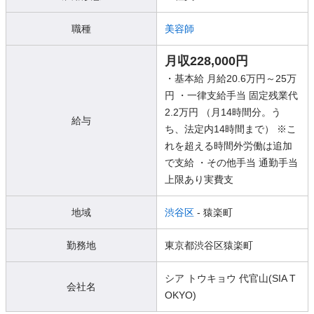
職種
美容師
月収228,000円
・基本給 月給20.6万円～25万
円 ・一律支給手当 固定残業代
2.2万円 （月14時間分。う
給与
ち、法定内14時間まで） ※こ
れを超える時間外労働は追加
で支給 ・その他手当 通勤手当
上限あり実費支
地域
渋谷区
- 猿楽町
勤務地
東京都渋谷区猿楽町
シア トウキョウ 代官山(SIA T
会社名
OKYO)