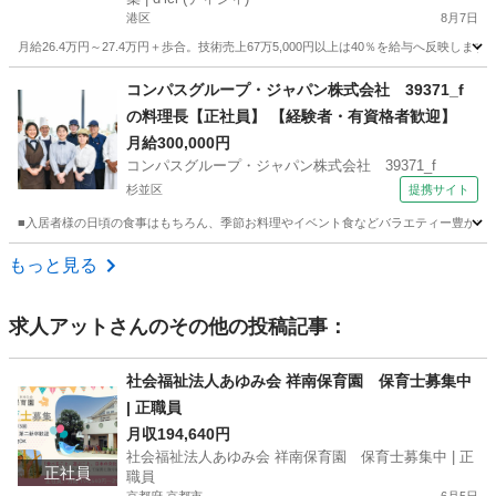
港区
8月7日
月給26.4万円～27.4万円＋歩合。技術売上67万5,000円以上は40％を給与へ反映
東京
港区
美容師
コンパスグループ・ジャパン株式会社 39371_f
の料理長【正社員】 【経験者・有資格者歓迎】
月給300,000円
コンパスグループ・ジャパン株式会社 39371_f
杉並区
提携サイト
■入居者様の日頃の食事はもちろん、季節お料理やイベント食などバラエティー豊かな調
東京
杉並区
調理師
もっと見る
求人アット
さんのその他の投稿記事：
社会福祉法人あゆみ会 祥南保育園 保育士募集中
| 正職員
月収194,640円
社会福祉法人あゆみ会 祥南保育園 保育士募集中 | 正
正社員
職員