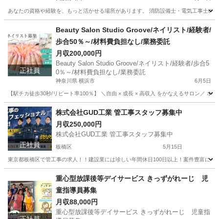
あなたの資格や経験を、もっと活かせる場所があります。 消防設備士・電気工事士の腕を
大阪
堺市
メンテナンス
病院
Beauty Salon Studio Groove/ネイリスト/経験者/
歩合50％～/材料費負担なし/業務委託
月収200,000円
Beauty Salon Studio Groove/ネイリスト/経験者/歩合5
正社員
0％～/材料費負担なし/業務委託
神奈川県 横浜市
6月5日
【駅チカ徒歩30秒/リピート率100％】 ＼自由 × 成長 × 高収入 をかなえるサロン／
神奈川
横浜市
ネイリスト
業務委託
株式会社GUD工業 管工事スタッフ募集中
月収250,000円
株式会社GUD工業 管工事スタッフ募集中
正社員
板橋区
5月15日
東京都板橋区で管工事の求人！！建設業には珍しい年間休日100日以上！案件豊富につき
東京
板橋区
その他
重心型放課後等デイサービス きっずがれーじ 児
童指導員募集
月収88,000円
重心型放課後等デイサービス きっずがれーじ 児童指