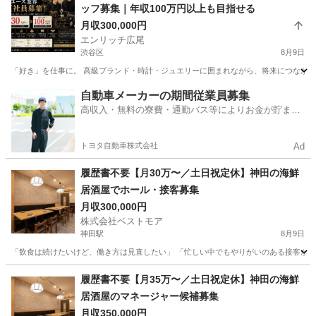
ッフ募集｜年収100万円以上も目指せる
月収300,000円
エンリッチ広尾
渋谷区
8月9日
「好き」を仕事に。 高級ブランド・時計・ジュエリーに囲まれながら、将来につながるスキルを
東京
渋谷区
その他
ブランド
自動車メーカーの期間従業員募集
高収入・無料の寮費・通勤バス等によりお金が貯まり
やすい環境
トヨタ自動車株式会社
Ad
履歴書不要【月30万〜／土日祝定休】神田の海鮮
居酒屋でホール・接客募集
月収300,000円
株式会社ベストモア
神田駅
8月9日
「飲食は続けたいけど、働き方は見直したい」 「忙しい中でもやりがいのある接客がした
東京
千代田区
神田駅
飲食
履歴書不要【月35万〜／土日祝定休】神田の海鮮
居酒屋のマネージャー候補募集
月収350,000円