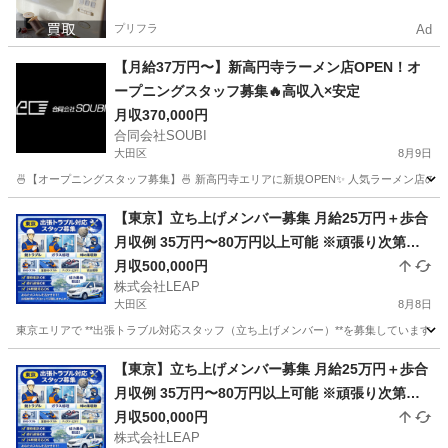
プリフラ
Ad
【月給37万円〜】新高円寺ラーメン店OPEN！オ
ープニングスタッフ募集🔥高収入×安定
月収370,000円
合同会社SOUBI
大田区
8月9日
🍜【オープニングスタッフ募集】🍜 新高円寺エリアに新規OPEN✨ 人気ラーメン店の
東京
大田区
飲食
社会保険
【東京】立ち上げメンバー募集 月給25万円＋歩合
月収例 35万円〜80万円以上可能 ※頑張り次第で
高収入可能 ※繁忙期は100万円以上の実績あり
月収500,000円
株式会社LEAP
大田区
8月8日
東京エリアで **出張トラブル対応スタッフ（立ち上げメンバー）**を募集しています。
東京
大田区
その他
トラブル
【東京】立ち上げメンバー募集 月給25万円＋歩合
月収例 35万円〜80万円以上可能 ※頑張り次第で
高収入可能 ※繁忙期は100万円以上の実績あり
月収500,000円
株式会社LEAP