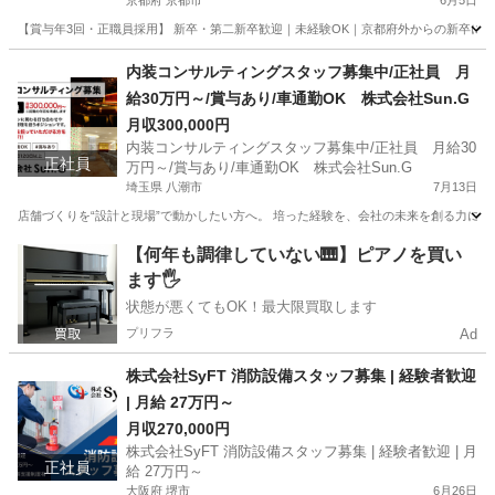
京都府 京都市
6月5日
【賞与年3回・正職員採用】 新卒・第二新卒歓迎｜未経験OK｜京都府外からの新卒には
京都
京都市
保育士
内装コンサルティングスタッフ募集中/正社員 月
給30万円～/賞与あり/車通勤OK 株式会社Sun.G
月収300,000円
内装コンサルティングスタッフ募集中/正社員 月給30
正社員
万円～/賞与あり/車通勤OK 株式会社Sun.G
埼玉県 八潮市
7月13日
店舗づくりを“設計と現場”で動かしたい方へ。 培った経験を、会社の未来を創る力に変え
埼玉
八潮市
その他
【何年も調律していない🎹】ピアノを買い
ます🖐️
状態が悪くてもOK！最大限買取します
プリフラ
Ad
株式会社SyFT 消防設備スタッフ募集 | 経験者歓迎
| 月給 27万円～
月収270,000円
株式会社SyFT 消防設備スタッフ募集 | 経験者歓迎 | 月
正社員
給 27万円～
大阪府 堺市
6月26日