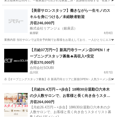
東京都東村山市内で、一般家庭から出される家庭ごみ・資源物を回収する「収集ドライバ
東京
東村山市
久米川駅
その他
【美容サロンスタッフ】働きながら一生モノのス
キルを身につける／未経験者歓迎
月収246,000円
株式会社リアンジェ（銀座店）
銀座駅
8月8日
業務内容 当社サロンでは完全予約制でお客様をお迎えしており、一人ひとりにエステテ
東京
中央区
銀座駅
エステティシャン
未経験
【月給37万円〜】新高円寺ラーメン店OPEN！オ
ープニングスタッフ募集🔥高収入×安定
月収370,000円
合同会社SOUBI
品川区
8月7日
🍜【オープニングスタッフ募集】🍜 新高円寺エリアに新規OPEN✨ 人気ラーメン店の
東京
品川区
飲食
社会保険
【月給26.4万円～+歩合】18時30分退勤◎六本木
の少人数サロンで、お客様と長く向き合うスタイ
リスト募集 | d’ici (ディシィ)
月収264,000円
【月給26.4万円～+歩合】18時30分退勤◎六本木の少
人数サロンで、お客様と長く向き合うスタイリスト募
集 | d’ici (ディシィ)