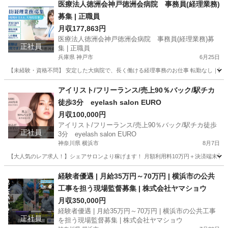
京都
京都市
美容師
新卒
医療法人徳洲会神戸徳洲会病院 事務員(経理業務)
募集 | 正職員
月収177,863円
医療法人徳洲会神戸徳洲会病院 事務員(経理業務)募
正社員
集 | 正職員
兵庫県 神戸市
6月25日
【未経験・資格不問】 安定した大病院で、長く働ける経理事務のお仕事 転勤なし｜医療
兵庫
神戸市
医療事務
アイリスト/フリーランス/売上90％バック/駅チカ
徒歩3分 eyelash salon EURO
月収100,000円
アイリスト/フリーランス/売上90％バック/駅チカ徒歩
正社員
3分 eyelash salon EURO
神奈川県 横浜市
8月7日
【大人気のレア求人！】シェアサロンより稼げます！ 月額利用料10万円＋決済端末手数
神奈川
横浜市
美容師
フリーランス
経験者優遇 | 月給35万円～70万円 | 横浜市の公共
工事を担う現場監督募集 | 株式会社ヤマショウ
月収350,000円
経験者優遇 | 月給35万円～70万円 | 横浜市の公共工事
正社員
を担う現場監督募集 | 株式会社ヤマショウ