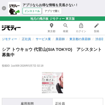
アプリならお得な情報を見逃さない！
インストール
アプリで開く
地元の掲示板 ジモティー 東京版
東京都
検索
ログイン
投稿
ジモティー
正社員
サービス業
美容師
東京都の美容師
渋谷区
シア トウキョウ 代官山(SIA TOKYO) アシスタント
募集中
投稿ID: 1oz009
2026年5月7日 02:18
雇用形態
正社員