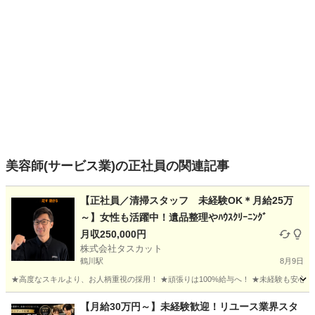
美容師(サービス業)の正社員の関連記事
【正社員／清掃スタッフ 未経験OK＊月給25万
～】女性も活躍中！遺品整理やﾊｳｽｸﾘｰﾆﾝｸﾞ
月収250,000円
株式会社タスカット
鶴川駅
8月9日
★高度なスキルより、お人柄重視の採用！ ★頑張りは100%給与へ！ ★未経験も安心！
東京
町田市
鶴川駅
その他
【月給30万円～】未経験歓迎！リユース業界スタ