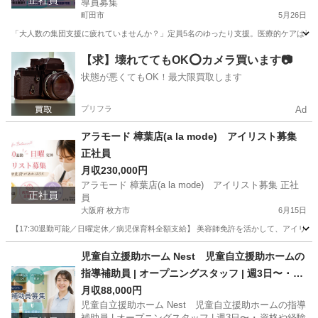
正社員
導員募集
町田市
5月26日
「大人数の集団支援に疲れていませんか？」定員5名のゆったり支援。医療的ケアは看護師
東京
町田市
保育士
【求】壊れててもOK⭕️カメラ買います📷
状態が悪くてもOK！最大限買取します
プリフラ
Ad
アラモード 樟葉店(a la mode) アイリスト募集
正社員
月収230,000円
アラモード 樟葉店(a la mode) アイリスト募集 正社
正社員
員
大阪府 枚方市
6月15日
【17:30退勤可能／日曜定休／病児保育料全額支給】 美容師免許を活かして、アイリス
大阪
枚方市
その他
児童自立援助ホーム Nest 児童自立援助ホームの
指導補助員 | オープニングスタッフ | 週3日〜 ･ 資
格や経験がなくてもOK
月収88,000円
児童自立援助ホーム Nest 児童自立援助ホームの指導
補助員 | オープニングスタッフ | 週3日〜 ･ 資格や経験