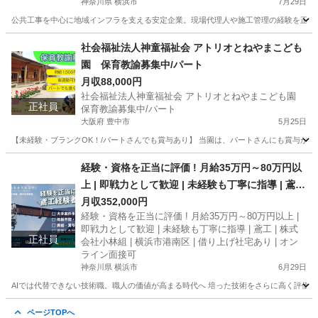
神奈川県 横浜市
7月29日
公共工事を中心に地域インフラを支える安定企業。現場代理人や施工管理の経験を正当に評
神奈川
横浜市
施工管理
社会福祉法人神童福祉会 アトリオとねやまこども
園 保育教諭募集中/パート
月収88,000円
社会福祉法人神童福祉会 アトリオとねやまこども園
正社員
保育教諭募集中/パート
大阪府 豊中市
5月25日
【未経験・ブランクOK！/パートさんでも賞与あり】 当園は、パートさんにも賞与がありま
大阪
豊中市
保育士
未経験
経験・資格を正当に評価 ! 月給35万円～80万円以
上 | 即戦力として歓迎 | 未経験も丁寧に指導 | 鳶工
| 株式会社小林組 | 横浜市港南区 | 借り上げ社宅あ
月収352,000円
経験・資格を正当に評価 ! 月給35万円～80万円以上 |
り | オンライン面接可
即戦力として歓迎 | 未経験も丁寧に指導 | 鳶工 | 株式
正社員
会社小林組 | 横浜市港南区 | 借り上げ社宅あり | オン
ライン面接可
神奈川県 横浜市
6月29日
AIでは代替できない技術職。職人の価値が高まる時代へ 培った技術をさらに高く評価す
神奈川
横浜市
鳶職
ページTOPへ