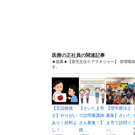
医療の正社員の関連記事
★急募★【居宅主任ケアマネジャー】 管理職候
す。
【言語聴覚
【さいたま市
【理学療法士
士】やりがい
で訪問看護師
募集】さいた
あり！給料よ
さん募集！】
ま市で訪問リ
し！...
残...
ハ...