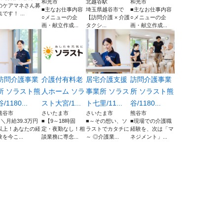
和光市
北越谷駅
和光市
のケアマネさん募
■主なお仕事内容
埼玉県越谷市で
■主なお仕事内容
集です！ ...
○メニューの企
【訪問介護 × 介護
○メニューの企
画・献立作成...
タクシ...
画・献立作成...
訪問介護事業
介護付有料老
居宅介護支援
訪問介護事業
所 ソラスト熊
人ホーム ソラ
事業所 ソラス
所 ソラスト熊
谷/1180...
スト大宮/1...
ト七里/11...
谷/1180...
熊谷市
さいたま市
さいたま市
熊谷市
■＼月給39.3万円
■【9～18時固
■～その想い、ソ
■現場での介護職
以上！あなたの経
定・夜勤なし！相
ラストでカタチに
経験を、次は「マ
験を今こ...
談業務に専念...
～ ◎介護業...
ネジメント」...