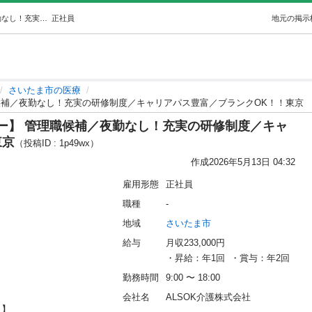
★急募★【居宅主任ケアマネジャー】 管理職候補／夜勤なし！充実の研修制度／キャリアパス豊富／ブランクOK！！東京 (水谷将也) さいたまの医療の正社員の求人情報 ALSOK介護株式会社｜ジモティー
正社員
地元の掲示
さいたま市の医療
候補／夜勤なし！充実の研修制度／キャリアパス豊富／ブランクOK！！東京
ー】 管理職候補／夜勤なし！充実の研修制度／キャ
東京
（投稿ID : 1p49wx）
作成
2026年5月13日 04:32
雇用形態
正社員
職種
-
地域
さいたま市
給与
月収233,000円
・昇給：年1回  ・賞与：年2回
勤務時間
9:00 〜 18:00
会社名
ALSOK介護株式会社

