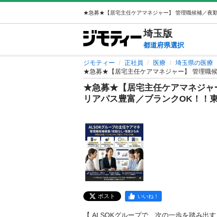
埼玉
版
都道府県選択
ジモティー
正社員
医療
埼玉県の医療
★急募★【居宅主任ケアマネジャー】 管理職
★急募★【居宅主任ケアマネジャ
リアパス豊富／ブランクOK！！
ポスト
いいね！
【 ALSOKグループで、次の一歩を踏み出す 】