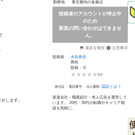
勤務地
東京都内の各拠点
投稿者のアカウントが停止中
のため
新規の問い合わせはできませ

ん。
違反を報告
注意事項

投稿者
水谷将也
男性
投稿： 
0
0.0
認証とは
身分証
電話番号
法人書類
派遣会社・職業紹介・求人広告を運営して
ます。

います。 20代・30代の転職やキャリア相
談を気軽に...