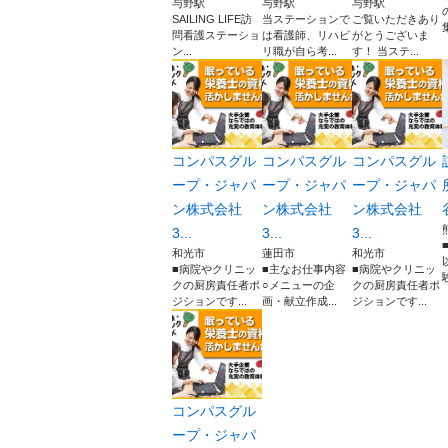
与野駅
与野駅
与野駅
SAILING LIFE訪
当ステーションで
ご覧いただきあり
問看護ステーショ
は看護師、リハビ
がとうございま
ン...
リ職が自ら考...
す！ 当ステ...
コンパスグル
コンパスグル
コンパスグル
ープ・ジャパ
ープ・ジャパ
ープ・ジャパ
ン株式会社
ン株式会社
ン株式会社
3...
3...
3...
和光市
蓮田市
和光市
■病院やクリニッ
■主なお仕事内容
■病院やクリニッ
クの厨房責任者ポ
○メニューの企
クの厨房責任者ポ
ジションです...
画・献立作成...
ジションです...
コンパスグル
ープ・ジャパ