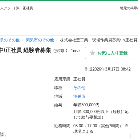
株式会社豊工業現場作業員募集中/正社員 経験者募集 (求人アット) 鴻巣のその他の正社員の求人情報 株式会社豊工業 現場作業員募集中/正社員 経験者募集｜ジモティー
正社員
地元の掲示
県のその他
鴻巣市のその他
株式会社豊工業 現場作業員募集中/正社員
/正社員 経験者募集
（投稿ID : 1nrvk
お気に入り登録
作成
2026年3月17日 08:42
雇用形態
正社員
職種
その他
地域
鴻巣市
給与
年収300,000円
月収 300,000円以上（経験に応
じて給与要相談）
勤務時間
08:00～17:00（実働7時間） ※
現場による
。
