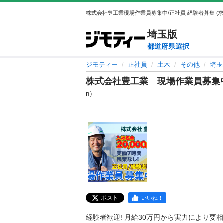
埼玉
版
都道府県選択
ジモティー
正社員
土木
その他
埼玉
株式会社豊工業 現場作業員募集中
n）
ポスト
いいね！
経験者歓迎! 月給30万円から実力により要相談