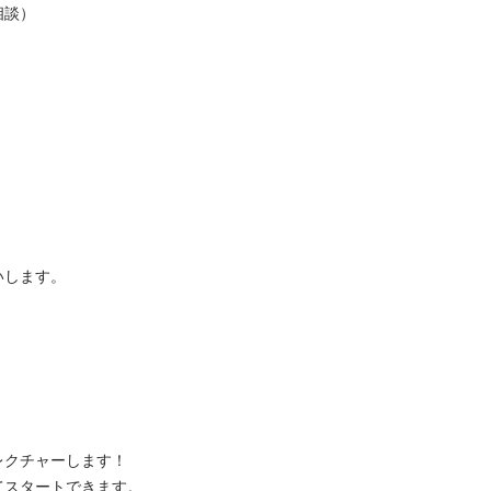
）

す。

チャーします！

タートできます。
