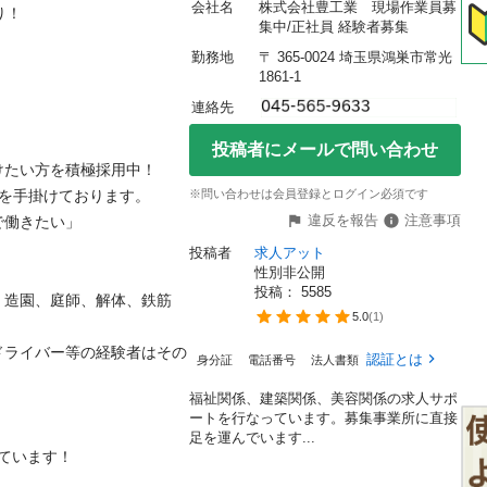
会社名
株式会社豊工業　現場作業員募


集中/正社員 経験者募集
勤務地
〒 365-0024 埼玉県鴻巣市常光
1861-1
連絡先
投稿者にメールで問い合わせ
い方を積極採用中！

手掛けております。

※問い合わせは会員登録とログイン必須です
違反を報告
注意事項
きたい」

投稿者
求人アット
性別非公開
投稿： 
5585
、造園、庭師、解体、鉄筋
5.0
(
1
)
ドライバー等の経験者はその
認証とは
身分証
電話番号
法人書類
福祉関係、建築関係、美容関係の求人サポ
ートを行なっています。募集事業所に直接
足を運んでいます...
います！


