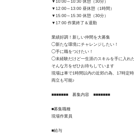
▼10:00～10:30 休憩（30分）

▼12:00～13:00 昼休憩（1時間）

▼15:00～15:30 休憩（30分）

▼17:00 作業終了＆退勤

業績好調！新しい仲間を大募集

◯新たな環境にチャレンジしたい！

◯手に職をつけたい！

◯未経験だけど一生涯のスキルを手に入れたい
そんな方をぜひお待ちしています

現場は車で1時間以内の近郊の為、17時定
両立も可能♪

■■■■■■■　募集内容　■■■■■■■

■募集職種	

現場作業員

■給与	
