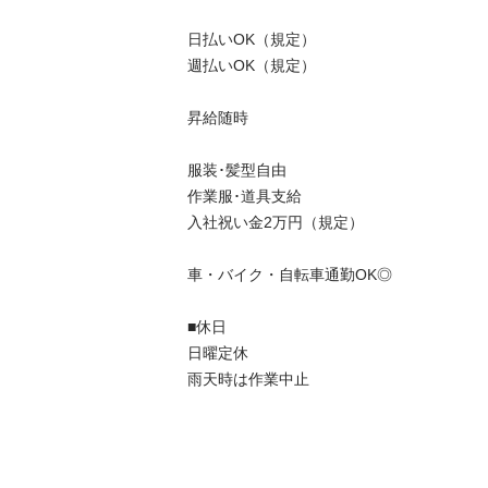
日払いOK（規定）

週払いOK（規定）

昇給随時

服装･髪型自由

作業服･道具支給

入社祝い金2万円（規定）

車・バイク・自転車通勤OK◎

■休日	

日曜定休

雨天時は作業中止