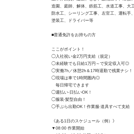
造園、庭師、解体、鉄筋工、水道工事、大工、
防水工、シーリング工事、左官工、運転手、
塗装工、ドライバー等

■普通免許をお持ちの方

ここがポイント！

◯入社祝い金2万円支給（規定）

◯未経験でも日給1万円～で安定収入可◎

◯実働7h／休憩2h＆17時退勤で残業ナシ！

◯現場は車で1時間圏内◎

　毎日帰宅できます

◯週払い‧日払いOK！

◯服装‧髪型自由！

◯手ぶら出勤OK！作業服‧道具すべて支給

《ある1日のスケジュール（例）》

▼08:00 作業開始
