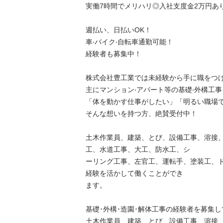
実働7時間でメリハリ◎入社支度金2万円あり！
週払い、日払いOK！

車‧バイク‧自転車通勤可能！

経験者も募集中！

株式会社豊工業では未経験から手に職をつけた
主にマンション‧アパート等の基礎‧外構工事を
「体を動かす仕事がしたい」「明るい職場で働
そんな想いを持つ方、絶賛受付中！

土木作業員、建築、とび、設備工事、溶接
工、水道工事、大工、防水工、シ

ーリング工事、左官工、運転手、塗装工、
経験を活かして働くことができ

ます。

基礎･外構･造園･解体工事の経験者を募集して
土木作業員、建築、とび、設備工事、溶接、