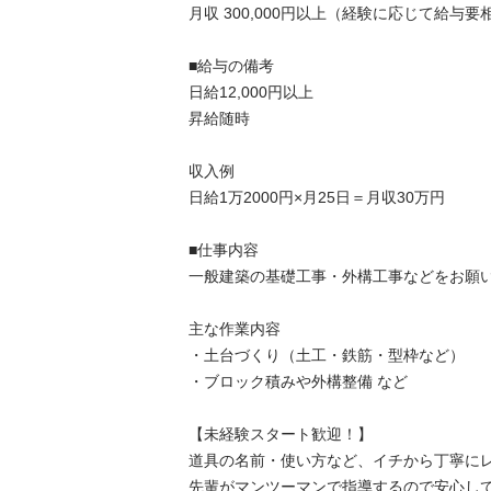
月収 300,000円以上（経験に応じて給与要相談
■給与の備考	

日給12,000円以上

昇給随時

収入例

日給1万2000円×月25日＝月収30万円

■仕事内容	

一般建築の基礎工事・外構工事などをお願いしま
主な作業内容

・土台づくり（土工・鉄筋・型枠など）

・ブロック積みや外構整備 など

【未経験スタート歓迎！】

道具の名前・使い方など、イチから丁寧にレク
先輩がマンツーマンで指導するので安心してス