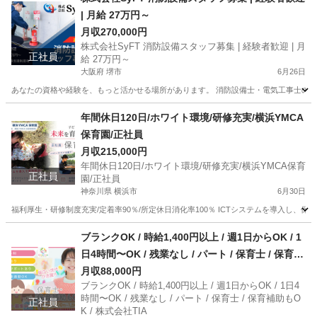
| 月給 27万円～
月収270,000円
株式会社SyFT 消防設備スタッフ募集 | 経験者歓迎 | 月
正社員
給 27万円～
大阪府 堺市
6月26日
あなたの資格や経験を、もっと活かせる場所があります。 消防設備士・電気工事士の腕を
大阪
堺市
メンテナンス
病院
年間休日120日/ホワイト環境/研修充実/横浜YMCA
保育園/正社員
月収215,000円
年間休日120日/ホワイト環境/研修充実/横浜YMCA保育
正社員
園/正社員
神奈川県 横浜市
6月30日
福利厚生・研修制度充実/定着率90％/所定休日消化率100％ ICTシステムを導入し、保
神奈川
横浜市
保育士
保育園
ブランクOK / 時給1,400円以上 / 週1日からOK / 1
日4時間〜OK / 残業なし / パート / 保育士 / 保育補
助もOK / 株式会社TIA
月収88,000円
ブランクOK / 時給1,400円以上 / 週1日からOK / 1日4
時間〜OK / 残業なし / パート / 保育士 / 保育補助もO
正社員
K / 株式会社TIA