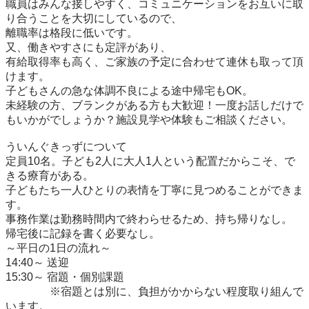
職員はみんな接しやすく、コミュニケーションをお互いに取
り合うことを大切にしているので、

離職率は格段に低いです。

又、働きやすさにも定評があり、

有給取得率も高く、ご家族の予定に合わせて連休も取って頂
けます。

子どもさんの急な体調不良による途中帰宅もOK。

未経験の方、ブランクがある方も大歓迎！一度お話しだけで
もいかがでしょうか？施設見学や体験もご相談ください。

ういんぐきっずについて

定員10名。子ども2人に大人1人という配置だからこそ、で
きる療育がある。

子どもたち一人ひとりの表情を丁寧に見つめることができま
す。

事務作業は勤務時間内で終わらせるため、持ち帰りなし。

帰宅後に記録を書く必要なし。

～平日の1日の流れ～

14:40～ 送迎

15:30～ 宿題・個別課題

　　　　※宿題とは別に、負担がかからない程度取り組んで
います。
