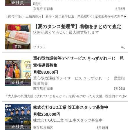
正社員
職員
京都府 京都市
6月5日
【賞与年3回・正職員採用】 新卒・第二新卒歓迎｜未経験OK｜京都府外からの新卒には
京都
京都市
保育士
【夏のタンス整理👘】着物をまとめて査定
状態が悪くてもOK！最大限買取します
プリフラ
Ad
重心型放課後等デイサービス きっずがれーじ 児
童指導員募集
月収88,000円
重心型放課後等デイサービス きっずがれーじ 児童指
正社員
導員募集
東京都 町田市
5月26日
「大人数の集団支援に疲れていませんか？」定員5名のゆったり支援。医療的ケアは看護師
東京
町田市
保育士
株式会社GUD工業 管工事スタッフ募集中
月収250,000円
株式会社GUD工業 管工事スタッフ募集中
正社員
東京都 板橋区
5月15日