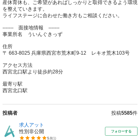
産休育休も、ご希望があればしっかりと取得できるよう環境
を整えていきます。

ライフステージに合わせた働き方もご相談ください。

-------　面接地情報　-------

事業所名	ういんぐきっず

住所	

〒 663-8025 兵庫県西宮市荒木町9-12　レキオ荒木103号

アクセス方法	

西宮北口駅より徒歩約28分

最寄り駅	

西宮北口駅
投稿者
投稿
5585
件
求人アット
性別非公開
フォローする
5.0
(
1
)