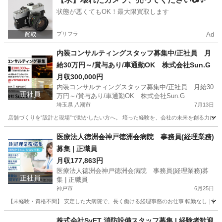
状態が悪くてもOK！最大限買取します
プリフラ
Ad
内装コンサルティングスタッフ募集中/正社員 月
給30万円～/賞与あり/車通勤OK 株式会社Sun.G
月収300,000円
内装コンサルティングスタッフ募集中/正社員 月給30
正社員
万円～/賞与あり/車通勤OK 株式会社Sun.G
埼玉県 八潮市
7月13日
店舗づくりを“設計と現場”で動かしたい方へ。 培った経験を、会社の未来を創る力に変え
埼玉
八潮市
その他
医療法人徳洲会神戸徳洲会病院 事務員(経理業務)
募集 | 正職員
月収177,863円
医療法人徳洲会神戸徳洲会病院 事務員(経理業務)募
正社員
集 | 正職員
神戸市
6月25日
【未経験・資格不問】 安定した大病院で、長く働ける経理事務のお仕事 転勤なし｜医療
兵庫
神戸市
医療事務
株式会社SyFT 消防設備スタッフ募集 | 経験者歓迎