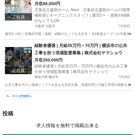
格や経験がなくてもOK
月収88,000円
児童自立援助ホーム Nest 児童自立援助ホームの指導
補助員 | オープニングスタッフ | 週3日〜 ･ 資格や経験
正社員
がなくてもOK
大阪府 大阪市
7月30日
週3日〜OK｜扶養内可能｜資格・経験がなくても大丈夫！ 8/1新規オープンの児童自立
大阪
大阪市
その他
経験者優遇 | 月給35万円～70万円 | 横浜市の公共
工事を担う現場監督募集 | 株式会社ヤマショウ
月収350,000円
経験者優遇 | 月給35万円～70万円 | 横浜市の公共工事
正社員
を担う現場監督募集 | 株式会社ヤマショウ
神奈川県 横浜市
7月29日
公共工事を中心に地域インフラを支える安定企業。現場代理人や施工管理の経験を正当に評
神奈川
横浜市
施工管理
ページTOPへ
投稿
求人情報を無料で掲載出来る