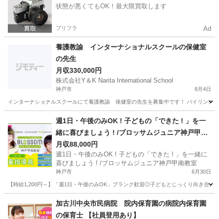
状態が悪くてもOK！最大限買取します
プリフラ
Ad
養護教諭 インターナショナルスクールの保健室
の先生
月収330,000円
株式会社Y＆K Narita International School
神戸市
8月4日
インターナショナルスクールにて養護教諭 保健室の先生を募集中です！ バイリンガルイン
兵庫
神戸市
教員
養護教諭
週1日・午後のみOK ! 子どもの「できた ! 」を一
緒に喜びましょう ! /ブロッサムジュニア神戸甲南
教室
月収88,000円
週1日・午後のみOK ! 子どもの「できた ! 」を一緒に
喜びましょう ! /ブロッサムジュニア神戸甲南教室
神戸市
6月30日
【時給1,200円～】「週1日・午後のみOK」ブランク歓迎◎子どもとじっくり向き合え
兵庫
神戸市
保育士
加古川中央市民病院 院内保育園の病院内保育園
の保育士 【社員登用あり】