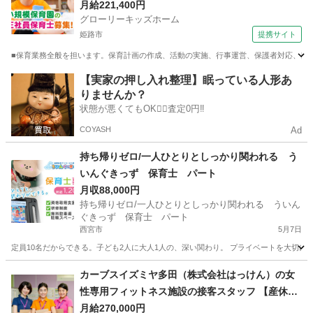
月給221,400円
グローリーキッズホーム
姫路市
提携サイト
■保育業務全般を担います。保育計画の作成、活動の実施、行事運営、保護者対応、日誌
兵庫
姫路市
保育士
【実家の押し入れ整理】眠っている人形あ
りませんか？
状態が悪くてもOK🙆‍♀️査定0円‼️
COYASH
Ad
持ち帰りゼロ/一人ひとりとしっかり関われる う
いんぐきっず 保育士 パート
月収88,000円
持ち帰りゼロ/一人ひとりとしっかり関われる ういん
ぐきっず 保育士 パート
西宮市
5月7日
定員10名だからできる。子ども2人に大人1人の、深い関わり。 プライベートを大切にし
兵庫
西宮市
保育士
未経験
カーブスイズミヤ多田（株式会社はっけん）の女
性専用フィットネス施設の接客スタッフ 【産休・
育休取得実績あり】
月給270,000円