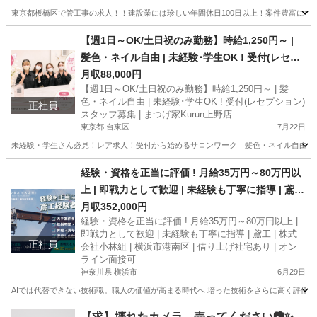
東京都板橋区で管工事の求人！！建設業には珍しい年間休日100日以上！案件豊富につき
東京
板橋区
その他
【週1日～OK/土日祝のみ勤務】時給1,250円～ |
髪色・ネイル自由 | 未経験･学生OK ! 受付(レセプ
ション)スタッフ募集 | まつげ家Kurun上野店
月収88,000円
【週1日～OK/土日祝のみ勤務】時給1,250円～ | 髪
色・ネイル自由 | 未経験･学生OK ! 受付(レセプション)
正社員
スタッフ募集 | まつげ家Kurun上野店
東京都 台東区
7月22日
未経験・学生さん必見！レア求人！受付から始めるサロンワーク｜髪色・ネイル自由 笑顔で
東京
台東区
その他
経験・資格を正当に評価 ! 月給35万円～80万円以
上 | 即戦力として歓迎 | 未経験も丁寧に指導 | 鳶工
| 株式会社小林組 | 横浜市港南区 | 借り上げ社宅あ
月収352,000円
経験・資格を正当に評価 ! 月給35万円～80万円以上 |
り | オンライン面接可
即戦力として歓迎 | 未経験も丁寧に指導 | 鳶工 | 株式
正社員
会社小林組 | 横浜市港南区 | 借り上げ社宅あり | オン
ライン面接可
神奈川県 横浜市
6月29日
AIでは代替できない技術職。職人の価値が高まる時代へ 培った技術をさらに高く評価す
神奈川
横浜市
鳶職
【求】壊れたカメラ、売ってください📷✨