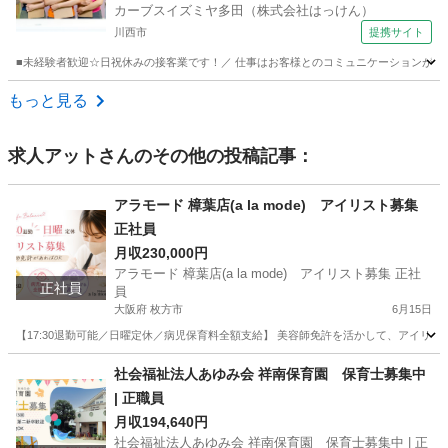
カーブスイズミヤ多田（株式会社はっけん）
川西市
提携サイト
■未経験者歓迎☆日祝休みの接客業です！／ 仕事はお客様とのコミュニケーションが中心。
兵庫
川西市
インストラクター
もっと見る
求人アット
さんのその他の投稿記事：
アラモード 樟葉店(a la mode) アイリスト募集
正社員
月収230,000円
アラモード 樟葉店(a la mode) アイリスト募集 正社
正社員
員
大阪府 枚方市
6月15日
【17:30退勤可能／日曜定休／病児保育料全額支給】 美容師免許を活かして、アイリス
大阪
枚方市
その他
社会福祉法人あゆみ会 祥南保育園 保育士募集中
| 正職員
月収194,640円
社会福祉法人あゆみ会 祥南保育園 保育士募集中 | 正