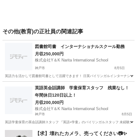
その他(教育)の正社員の関連記事
図書館司書 インターナショナルスクール勤務
月収250,000円
株式会社Y＆K Narita International School
神戸市
8月5日
英語力を活かして図書館司書として活躍できます！ 日英バイリンガルインターナショナルスク
兵庫
神戸市
その他
インターナショナルスクール
英語英会話講師 学童保育スタッフ 残業なし！
年間休日120日以上！
月収200,000円
株式会社Y＆K Narita International School
神戸市
8月5日
英語学童保育の英会話講師スタッフ 『英語×学童』のバイリンガルスタッフ 未経験スタ
兵庫
神戸市
講師
兵庫
姫路市
講師
業務
【求】壊れたカメラ、売ってください📷✨