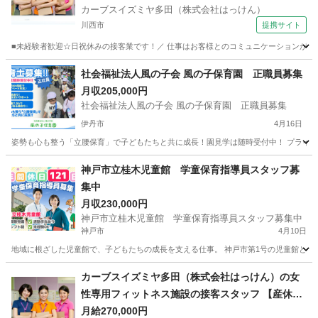
カーブスイズミヤ多田（株式会社はっけん）
川西市
提携サイト
■未経験者歓迎☆日祝休みの接客業です！／ 仕事はお客様とのコミュニケーションが中心。
兵庫
川西市
インストラクター
社会福祉法人風の子会 風の子保育園 正職員募集
月収205,000円
社会福祉法人風の子会 風の子保育園 正職員募集
伊丹市
4月16日
姿勢も心も整う「立腰保育」で子どもたちと共に成長！園見学は随時受付中！ プライベ
兵庫
伊丹市
保育士
保育園
神戸市立桂木児童館 学童保育指導員スタッフ募
集中
月収230,000円
神戸市立桂木児童館 学童保育指導員スタッフ募集中
神戸市
4月10日
地域に根ざした児童館で、子どもたちの成長を支える仕事。 神戸市第1号の児童館として
兵庫
神戸市
その他
児童館
カーブスイズミヤ多田（株式会社はっけん）の女
性専用フィットネス施設の接客スタッフ 【産休・
育休取得実績あり】
月給270,000円