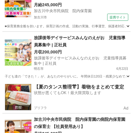
月給245,000円
加古川中央市民病院 院内保育園
加古川市
提携サイト
■保育業務全般を担います。保育計画の作成、活動の実施、行事運営、保護者対応、日誌
兵庫
加古川市
保育士
放課後等デイサービスみんなのえがお 児童指導
員募集中 | 正社員
月収200,000円
放課後等デイサービスみんなのえがお 児童指導員募
集中 | 正社員
明石市
6月22日
子ども達の「できた！」が、あなたのやりがいに。 年間休日120日・残業少なめで、 
兵庫
明石市
保育士
【夏のタンス整理👘】着物をまとめて査定
状態が悪くてもOK！最大限買取します
プリフラ
Ad
加古川中央市民病院 院内保育園の病院内保育園
の保育士 【社員登用あり】