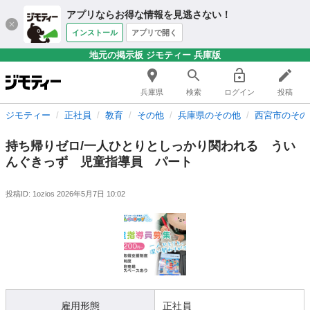
アプリならお得な情報を見逃さない！
インストール
アプリで開く
地元の掲示板 ジモティー 兵庫版
兵庫県
検索
ログイン
投稿
ジモティー
正社員
教育
その他
兵庫県のその他
西宮市のその
持ち帰りゼロ/一人ひとりとしっかり関われる うい
んぐきっず 児童指導員 パート
投稿ID: 1ozios
2026年5月7日 10:02
雇用形態
正社員