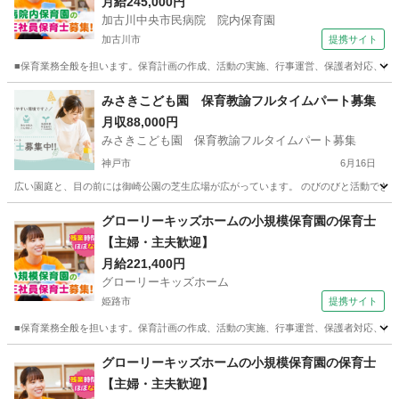
月給245,000円
加古川中央市民病院 院内保育園
加古川市
提携サイト
■保育業務全般を担います。保育計画の作成、活動の実施、行事運営、保護者対応、日誌
兵庫
加古川市
保育士
みさきこども園 保育教諭フルタイムパート募集
月収88,000円
みさきこども園 保育教諭フルタイムパート募集
神戸市
6月16日
広い園庭と、目の前には御崎公園の芝生広場が広がっています。 のびのびと活動できる、
兵庫
神戸市
保育士
グローリーキッズホームの小規模保育園の保育士
【主婦・主夫歓迎】
月給221,400円
グローリーキッズホーム
姫路市
提携サイト
■保育業務全般を担います。保育計画の作成、活動の実施、行事運営、保護者対応、日誌
兵庫
姫路市
保育士
グローリーキッズホームの小規模保育園の保育士
【主婦・主夫歓迎】