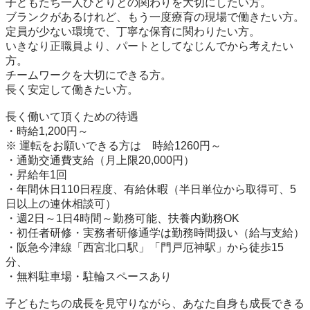
子どもたち一人ひとりとの関わりを大切にしたい方。

ブランクがあるけれど、もう一度療育の現場で働きたい方。

定員が少ない環境で、丁寧な保育に関わりたい方。

いきなり正職員より、パートとしてなじんでから考えたい
方。

チームワークを大切にできる方。

長く安定して働きたい方。

長く働いて頂くための待遇

・時給1,200円～

※ 運転をお願いできる方は　時給1260円～

・通勤交通費支給（月上限20,000円）

・昇給年1回

・年間休日110日程度、有給休暇（半日単位から取得可、5
日以上の連休相談可）

・週2日～1日4時間～勤務可能、扶養内勤務OK

・初任者研修・実務者研修通学は勤務時間扱い（給与支給）

・阪急今津線「西宮北口駅」「門戸厄神駅」から徒歩15
分、

・無料駐車場・駐輪スペースあり

子どもたちの成長を見守りながら、あなた自身も成長できる