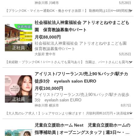
神奈川県 川崎市
5月28日
【ブランクOK・マイカー通勤OK・働きやすさ抜群！】 勤務時間は1日4〜6時間程度
神奈川
川崎市
保育士
社会福祉法人神童福祉会 アトリオとねやまこども
園 保育教諭募集中/パート
月収88,000円
社会福祉法人神童福祉会 アトリオとねやまこども園
正社員
保育教諭募集中/パート
大阪府 豊中市
5月25日
【未経験・ブランクOK！/パートさんでも賞与あり】 当園は、パートさんにも賞与がありま
大阪
豊中市
保育士
未経験
アイリスト/フリーランス/売上90％バック/駅チカ
徒歩3分 eyelash salon EURO
月収100,000円
アイリスト/フリーランス/売上90％バック/駅チカ徒歩
正社員
3分 eyelash salon EURO
神奈川県 横浜市
8月7日
【大人気のレア求人！】シェアサロンより稼げます！ 月額利用料10万円＋決済端末手数
神奈川
横浜市
美容師
フリーランス
児童自立援助ホーム Nest 児童自立援助ホームの
指導補助員 | オープニングスタッフ | 週3日〜 ･ 資