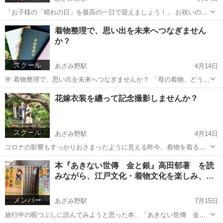
「お子様の「晴れの日」を最高の一日で迎えましょう！」 お祝いの言
われを知り、着物選びから当日まで、お子様に寄り添うお手伝いをい
神奈川
横浜市
あざみ野駅
着付け
着付
着物整理で、思い出を未来へつなぎません
たします。 ⚫️着付け料金（出張料込み） ＝＝＝＝＝＝＝＝＝＝＝＝＝
か？
＝ ◆七五三 ...
スクール
あざみ野駅
4月14日
🌸 着物整理で、思い出を未来へつなぎませんか？ 「母の着物、どうす
ればいいのか分からない」 「捨てるには惜しいけれど、着る機会もな
神奈川
横浜市
あざみ野駅
着付け
リメイク
花嫁衣装を纏って記念撮影しませんか？
い」 そんなお悩み、ありませんか？ 着物整理は、単なる断捨離ではな
く、...
スクール
あざみ野駅
4月14日
コロナの影響もすっかりおさまったように見える昨今、着物を着る方
も、卒業式、入学式の様子を見ると、増えてきているように思われま
神奈川
横浜市
あざみ野駅
着付け
カメラマン
本『あきない世傳 金と銀』高田郁著 を読
す。 そんな現在にあって、ちょうどコロナ禍の中、結婚式をあげたく
みながら、江戸文化・着物文化を楽しみ、…
てもできなかったり、またその他の理...
メンバー
あざみ野駅
7月15日
旅行中の暇つぶしに読んでみようと思った本、「あきない世傳 金と