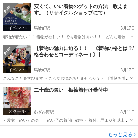
銀」。旅行には間に合わず帰ってから届いていた本を読み始めたら、
神奈川
横浜市
あざみ野駅
その他
江戸
安くて、いい着物のゲットの方法 教えま
もう中毒にかかったみたいに、寝食を忘れて、というくらいに、やら
す。（リサイクルショップにて）
なければいけないことまでも放り出して、...
イベント
馬喰町駅
3月17日
着物が着たい！！ 着物が欲しい！ でも着物は高い！！ どんな着物を
買えばいいの？？ 確に着物は高いですね。新しく買おうと思っても、
東京
千代田区
馬喰町駅
セミナー
【着物の魅力に迫る！！ 《着物の格とは？/
今まで買ってきていた洋服と比べるととんでもなく高い！！ それはそ
格合わせとコーディネート》】
れなりに理由があっ...
イベント
馬喰町駅
3月17日
こんなことを学びます ＜こんなお悩みありませんか？＞ 《着物を着る
時悩むこと、あるある ５選》 例えば：明日、お友達と歌舞伎を観に
東京
中央区
馬喰町駅
セミナー
天気予報
二十歳の集い 振袖着付け受付中
行く約束。久しぶりの観劇にウキウキ、ワクワク！！
お友達との約束で、...
スクール
あざみ野駅
8月11日
＜愛衣（めい）の会 めい子の着付け教室＞ 着付け歴１６年以上。
着付け教室は現在プライベート指導を行なっています。 また。着物文
神奈川
横浜市
あざみ野駅
着付け
振袖
化の伝承継承のためのセミナーや着物整理術等の指導も行なっていま
もっと見る