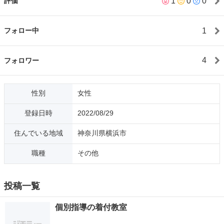
1
0
0
評価
も、多数行ってきています。 イベントの開催も半年で8回を数
え、外国人と日本人着物でTeaparty、ワークショップあり、浴衣
でクルージングを楽しむ会、着物でお散歩、撮影会、など、お手
1
フォロー中
伝いの方の協力を得つつも、個人で行いました。 そんな着物の世
界に身を置いている今、今の日本人は、着物に関心や興味はあっ
ても、着ることのハードルがどんどん高くなってきて、着物に親
4
フォロワー
しむ人たちが少なくなってきていることを憂え、その原因を探っ
てきました。 そこでわかったことは、着物離れの大きな原因の一
つが、着物本来の知識について、60代くらいの方までもが知らな
性別
女性
い世代という現実です。 その結果箪笥に残された着物も処分され
てしまう。着物の価値を知ることで、蘇らせて活用できるものが
登録日時
2022/08/29
あり、着物の特長として次世代までも継承していけるものあるこ
とを『着物整理帖』を考案作成して《蘇活継承》ということを伝
住んでいる地域
神奈川県横浜市
えています。 オンライン着物セミナーや着物整理のアドバイスを
行って、素晴らしい日本文化、着物文化をお伝えしていきたい。
職種
その他
そして着物でワクワク、キラキラした生活、人生を手に入れまし
ょう。そのためのお手伝いをさせていただきます。
投稿一覧
個別指導の着付教室