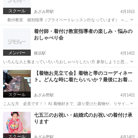
スクール
あざみ野駅
4月15日
着付教室 個別指導（プライベートレッスン行なっています） ＝＝
＝＝＝＝＝＝＝＝＝＝＝＝＝＝＝＝＝＝＝＝＝＝＝＝＝ 1人1回2時間
神奈川
横浜市
あざみ野駅
着付け
着付
着付師・着付け教室指導者の楽しみ・悩みの
の時間で月2回受講の方が多いです。 《受講生の特徴》 着物を自分で
おしゃべり会
着れるように...
メンバー
横浜駅
4月14日
いろんな人と集まっていろいろおしゃべりしたい方 参加しようと思わ
れる方はご連絡ください。 都合の良い日時をお知らせください。 ２＾
神奈川
横浜市
横浜駅
その他
着付
【着物お見立て会】着物と帯のコーディネー
３人でも集まれそうであれば場所や時間を設定しましょう！ ーーーー
ト。どんな時に着たらいいか？最後にお着…
ーーーーーーーーー...
スクール
あざみ野駅
4月14日
こんな方 必見です！！ A) 着物好きで、譲り受けた着物や、リサイク
ルショップで買った着物も含めて、結構たくさんの枚数になってしま
神奈川
横浜市
あざみ野駅
日本文化
七五三のお祝い・結婚式のお祝いの着付け承
ったけれど、かえって着物と帯の合わせ方が混乱してしまって、、、
ります
B)母が残してくれた着...
スクール
あざみ野駅
4月14日