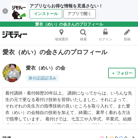
アプリならお得な情報を見逃さない！
インストール
アプリで開く
愛衣（めい）の会さんのプロフィール
地域選択
検索
ログイン
投稿
愛衣（めい）の会さんのプロフィール
愛衣（めい）の会
＋ フォロー
身分証認証済み
着付講師・着付師歴20年以上。 講師になってからは、いろんな先
生の元で更なる着付け技術を習得いたしました。それによって、
それぞれの先生方の指導技術の良いところを取り入れて、また愛
衣（めい）の会独自の技術を加えて、綺麗に、素早く着れる方法
で指導しています。 着付けでは、七五三や入学式、卒業式、結婚
式などの出張着付けや、外国では大学生への振袖・紋服の着付
け。日本では留学生を始めとして、在留外国人の方々への着付け