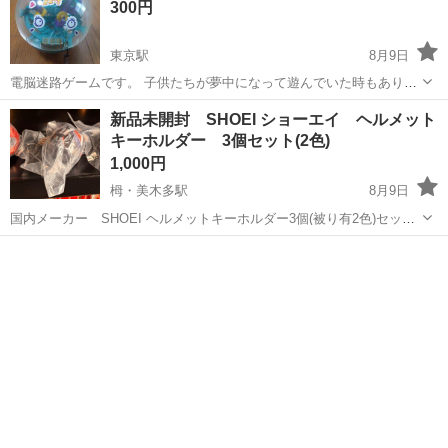
300円
東京駅
8月9日
電脳迷路ゲームです。 子供たちが夢中になって遊んでいた時もありま
す。 暑い日がまだまだ続きますのでこの機会のお家遊びにぜひいかが
大阪
守口市
東京駅
その他
新品未開封 SHOEI ショーエイ ヘルメット
ですか？ 自宅まで、引き取りにきてくれる方を優先させていただきま
キーホルダー 3個セット(2色)
すが発送の際は送料込みの...
1,000円
栂・美木多駅
8月9日
国内メーカー SHOEI ヘルメットキーホルダー3個(被り有2色)セット
です。 バイザー部分は開閉するようで細かく作られています。 バラ売
大阪
堺市
栂・美木多駅
その他
りもご相談ください。