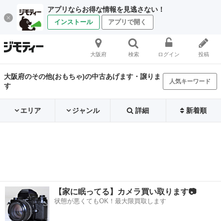
アプリならお得な情報を見逃さない！
インストール
アプリで開く
大阪府
検索
ログイン
投稿
大阪府のその他(おもちゃ)の中古あげます・譲りま
人気キーワード
す
エリア
ジャンル
詳細
新着順
【家に眠ってる】カメラ買い取ります📷
状態が悪くてもOK！最大限買取します