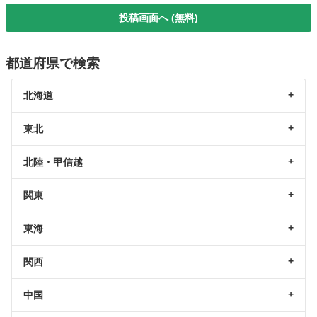
投稿画面へ (無料)
都道府県で検索
北海道
東北
北陸・甲信越
関東
東海
関西
中国