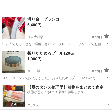
滑り台 ブランコ
6,400円
住吉大社駅
8月9日
中古品であることをご理解下さい ノークレームノーリターンでお願い
します
大阪
大阪市
住吉大社駅
その他
ブランコ
折りたためるプール120㎝
1,000円
西三荘駅
8月9日
スリーコインズで購入しました。 折りたためるプール120㎝です。 数
年前に購入しましたが、使用せず保管しておりました。 いかなる理由
大阪
門真市
西三荘駅
その他
【夏のタンス整理👘】着物をまとめて査定
であっても返品返金は対応しておりません。 早めに引き取りにしてく
状態が悪くてもOK！最大限買取します
ださる方、大歓迎です。 最...
Ad
プリフラ