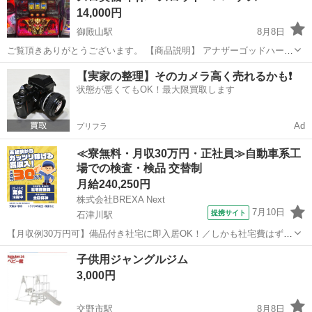
14,000円
御殿山駅
8月8日
ご覧頂きありがとうございます。 【商品説明】 アナザーゴッドハーデ
ス スロット コイン不要機仕様 動作確認済み 到着後の不具合等の責
大阪
枚方市
御殿山駅
その他
【実家の整理】そのカメラ高く売れるかも❗️
任は負いかねますので、 ご了承頂ける方のみご購入お願い致します。
状態が悪くてもOK！最大限買取します
擦り傷等御座いますの...
Ad
プリフラ
≪寮無料・月収30万円・正社員≫自動車系工
場での検査・検品 交替制
月給240,250円
株式会社BREXA Next
7月10日
提携サイト
石津川駅
【月収例30万円可】備品付き社宅に即入居OK！／しかも社宅費はずっ
と無料♪／トラクタ本体の製造／資格経験不問★異業種からの転職活躍
大阪
堺市
石津川駅
その他
子供用ジャングルジム
中！／赴任旅費会社負担／工場まで無料送迎あり◎《大阪府堺市》 人
3,000円
気の工場のお仕事 ◇トラクタ...
交野市駅
8月8日