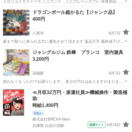
メロジョイスクイーズ ミニランド ミニプレーンスフレ 未使用品 付
属品 替え袋１ パウダー１ 箱は開封済みですが透明の袋からは 開け
大阪
摂津市
寝屋川市駅
その他
汚れ
ドラゴンボール超かるた【ジャンク品】
ていません 細かい傷や汚れ等がありましても アフターサービス不可と
400円
なります 細かい事が気...
八尾市
8月7日
家まで取りに来られる方に優先させて頂きます 返品不可 最終値下げさ
せて頂きました 全部揃ってるかわからない為ジャンク品させて頂きま
大阪
八尾市
その他
ジャングルジム 鉄棒 ブランコ 室内遊具
した 購入の前に内容とプロフィールをご確認された上でお願いします
3,200円
高槻駅
8月7日
使わなくなったのでお譲りします。 多少の汚れはありますがまだまだ
使えます。 折りたたみできます。 #ジャングルジム #室内遊具 #ブラ
大阪
高槻市
高槻駅
その他
鉄棒
≪月収32万円・派遣社員≫機械操作・製造補
ンコ #鉄棒
助
時給1,400円
日払い
株式会社BREXA Next
4月24日
提携サイト
兵庫県 白浜の宮駅