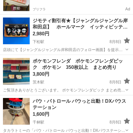
Ad
プリフラ
ジモティ割引有★【ジャングルジャングル岸
和田店】 ホールマーク イッティビッテ…
2,980円
下松駅
8月8日
店頭にて【ジャングルジャングル岸和田店のフォロー画面】を提示し
ていただきますと、表示価格から【3%】オフ！ ジャングルジャング
大阪
岸和田市
下松駅
その他
ポケモンフレンダ ポケモンフレンダピッ
ル岸和田店 住所 大阪府岸和田市下松町1丁目1-20 ◆◇◆ ただいま買
ク ポケモン 350枚以上 まとめ売り
取強化中...
3,800円
茨木駅
8月8日
ご覧頂きありがとうございます。 ポケモンフレンダピック まとめ売り
です。 過去弾〜最新弾まで入っています。 かぶりもあります。 380枚
大阪
茨木市
茨木駅
その他
ポケモン
パウ・パトロール パウっと出動！DXパウス
以上あると思います。 子どもが一度手にした物の為、 神経質な方はご
テーション
遠慮願います。...
1,600円
千林駅
8月8日
タカラトミーの「パウ・パトロール パウっと出動！DXパウステーショ