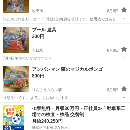
吹田市
8月8日
箱にやぶれあり。カードは比較的綺麗な状態です。使用後ではありま
すのでご理解の程よろしくお願いします。
大阪
吹田市
その他
ちびまる子ちゃん
プール 遊具
200円
大日駅
8月8日
7月4日午前でいかがですか？
大阪
守口市
大日駅
その他
プール
アンパンマン 森のマジカルボンゴ
800円
りんくうタウン駅
8月8日
状態良いです。 よろしくお願いします
大阪
泉佐野市
りんくうタウン駅
その他
≪寮無料・月収30万円・正社員≫自動車系工
場での検査・検品 交替制
マジカルボンゴ
月給240,250円
株式会社BREXA Next