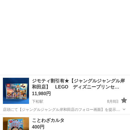
ン」です。 スパイラル状のスロープ付き基地で、ミニカーを滑らせて
大阪
大阪市
千林駅
その他
遊ぶことができます。 タカラトミー パウパトロール DX パウステーシ
ョン タカラトミ...
ジモティ割引有★【ジャングルジャングル岸
和田店】 LEGO ディズニープリンセ…
11,980円
下松駅
8月8日
店頭にて【ジャングルジャングル岸和田店のフォロー画面】を提示し
ていただきますと、表示価格から【3%】オフ！ ジャングルジャング
大阪
岸和田市
下松駅
その他
ことわざカルタ
ル岸和田店 住所 大阪府岸和田市下松町1丁目1-20 ◆◇◆ ただいま買
400円
取強化中...