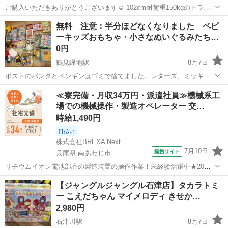
ご購入いただきありがとうございます☺︎ 102cm耐荷重150kgのトラン
ポリンです。 カバーは昨年新品を購入して交換しましたが再び破れが
大阪
大阪市
中津駅
その他
トランポリン
無料 注意：半分ほどなくなりました ベビ
出ています。使用には問題ありません。 大阪市内に取りに来ていただ
ーキッズおもちゃ・小さなぬいぐるみたち…
ける方でご検討よろ...
0円
鶴見緑地駅
8月7日
ポストのパンダとペンギンはゴミで捨てました。レターズ、ミッキー
パズル、ポケモンパズル、その他お渡し済みのものも画像にまざって
大阪
大阪市
鶴見緑地駅
その他
ピンポン
≪寮完備・月収34万円・派遣社員≫機械系工
ます数が多いのと並べたりするのも面倒くさいので再撮影しません。
場での機械操作・製造オペレーター 交…
海外（欧米）からの短期在住で飛...
時給1,490円
日払い
株式会社BREXA Next
7月10日
提携サイト
兵庫県 南あわじ市
リチウムイオン電池部品の製造装置の操作作業！未経験活躍中★20～
50代の男性活躍中！嬉しい時給1,490円！生活支援物資事前対応可◎ワ
兵庫
南あわじ市
その他
【ジャングルジャングル石津店】タカラトミ
ンルーム寮完備！赴任旅費会社負担！正社員登用制度あり◎《兵庫県
ー こえだちゃん マイメロディ きせか…
南あわじ市》 人気の工場の...
2,980円
石津川駅
8月7日