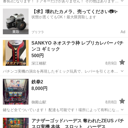
番長2になります！ ドアキーだけがありません！ その他はあります。
場合によってはドアキー用意することもできます。 多少値段はあがり
大阪
枚方市
御殿山駅
その他
【求】壊れたカメラ、売ってください📷✨
ます。 配達できます！場所によって有料かかります！
状態が悪くてもOK！最大限買取します
Ad
プリフラ
SANKYO ネオステラ枠 レプリカレバー パチ
ンコ ギミック
500円
深江橋駅
8月9日
パチンコ実機の演出を再現したギミック玩具で、レバーを引くと本体
が振動し、PUSHボタンでLEDが3色に発光するアクションが楽しめま
大阪
大阪市
深江橋駅
その他
鉄拳2
す。 - メーカー: SANKYO - 製品名: ネオステラ枠 レプリカレバー - 主
8,000円
な機...
御殿山駅
8月8日
鍵など全てついています！ 配達も可能です！場所によって有料になり
ます！
大阪
枚方市
御殿山駅
その他
アナザーゴッドハーデス 奪われたZEUS パチ
スロ実機 本体 スロット ハーデス