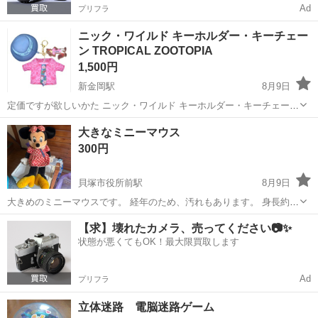
Ad
プリフラ
ニック・ワイルド キーホルダー・キーチェー
ン TROPICAL ZOOTOPIA
1,500円
新金岡駅
8月9日
定価ですが欲しいかた ニック・ワイルド キーホルダー・キーチェーン
TROPICAL ZOOTOPIA
大阪
堺市
新金岡駅
その他
大きなミニーマウス
300円
貝塚市役所前駅
8月9日
大きめのミニーマウスです。 経年のため、汚れもあります。 身長約７
０センチ
大阪
貝塚市
貝塚市役所前駅
その他
【求】壊れたカメラ、売ってください📷✨
状態が悪くてもOK！最大限買取します
Ad
プリフラ
立体迷路 電脳迷路ゲーム