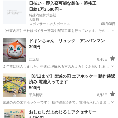
大阪
大阪市
沢ノ町駅
その他
日払い・即入寮可能な製缶・溶接工
ト物は1点と換算してます) 近年国内外で人気が高まっています。 大量
日給1万3,500円～
の民芸品...
特殊汽罐株式会社
大阪府
スポンサー：求人ボックス
08月08日
【仕事内容】当社はボイラー整備や配管工事を行っています。その中
で必要な配管やボイラーの製缶作業(溶接・切断・架台等の製作)業務に
アルバイト・パート
ドキンちゃん リュック アンパンマン
当社工場内であたっていただきます。 工場は大阪府吹田市芳野町。御
300円
堂筋線の江坂駅からの徒歩圏内にあります...
江坂駅
8月8日
２年前に購入しました。中古に理解ある方のみよろしくお願いしま
す。２つで1000円です。
大阪
吹田市
江坂駅
その他
【8/12まで】鬼滅の刃 エアホッケー 動作確認
済み 電池入ってます
500円
千鳥橋駅
8月8日
鬼滅の刃のエアホッケーです！ 動作確認済みで、電池も入れたままお
渡しいたしますので帰ったらそのまま遊べます！！ コマが1つ足りま
大阪
大阪市
千鳥橋駅
その他
鬼滅の刃
おしゅしだよめじるしアクセサリー
せんが、不自由なく遊べます！