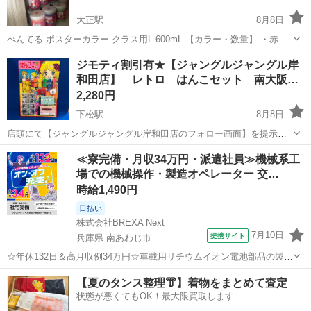
大正駅
8月8日
ぺんてる ポスターカラー クラス用L 600mL 【カラー・数量】 ・赤 ×2
・黄緑 ×3 ・緑 ×2 ・白 ×2 ・茶色 ×2 ・紫 ×2 ・こげ茶 ×1 ・黄土色
大阪
大阪市
大正駅
その他
ジモティ割引有★【ジャングルジャングル岸
×1 ・桃色 ×1 ・橙色 ×1 ・青 ×1 ・空色...
和田店】 レトロ はんこセット 南大阪…
2,280円
下松駅
8月8日
店頭にて【ジャングルジャングル岸和田店のフォロー画面】を提示し
ていただきますと、表示価格から【3%】オフ！ ジャングルジャング
大阪
岸和田市
下松駅
その他
ジャングル
≪寮完備・月収34万円・派遣社員≫機械系工
ル岸和田店 住所 大阪府岸和田市下松町1丁目1-20 ◆◇◆ ただいま買
場での機械操作・製造オペレーター 交…
取強化中...
時給1,490円
日払い
株式会社BREXA Next
7月10日
提携サイト
兵庫県 南あわじ市
☆年休132日＆高月収例34万円☆車載用リチウムイオン電池部品の製造
／4勤2休でオフも充実♪／家具・家電付き社宅あり＆前払いで生活支援
兵庫
南あわじ市
その他
【夏のタンス整理👘】着物をまとめて査定
物資が受け取れる◎／20〜40代男女活躍中！ 車載用リチウムイオン電
状態が悪くてもOK！最大限買取します
池部品の製造 車載用...