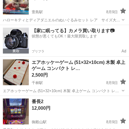
萱島駅
8月9日
ハローキティとディアダニエルのぬいぐるみセット レア サイズ大で
す。 おさるのジョウジ 箱から袋から 開けてません 新品です。
大阪
寝屋川市
萱島駅
その他
キティー
【家に眠ってる】カメラ買い取ります📷
状態が悪くてもOK！最大限買取します
Ad
プリフラ
エアホッケーゲーム (51×32×10cm) 木製 卓上
ゲーム コンパクト レ…
2,500円
千林駅
8月9日
エアホッケーゲーム (51×32×10cm) 木製 卓上ゲーム コンパクト レト
ロ おもちゃ キャンプ 大人 子供 2人 玩具 レトロゲーム エアホッケー
大阪
大阪市
千林駅
その他
番長2
子供部屋 持ち運び テーブル上で遊べるコンパクトな卓上エアーホ...
12,000円
御殿山駅
8月9日