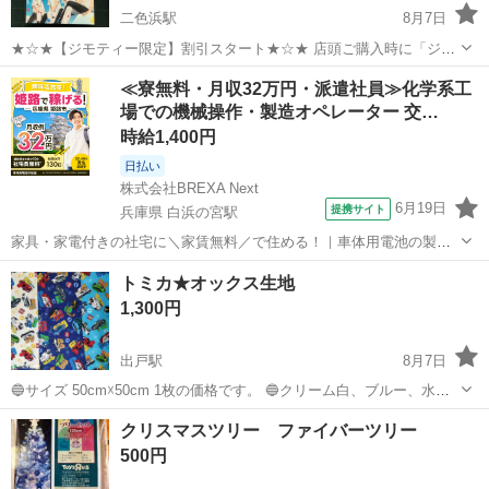
二色浜駅
8月7日
★☆★【ジモティー限定】割引スタート★☆★ 店頭ご購入時に「ジモ
ティーを見た」とお伝え頂くと 【店頭価格より 3%OFF！】にてご購
大阪
貝塚市
二色浜駅
その他
ジャングル
≪寮無料・月収32万円・派遣社員≫化学系工
入出来ます！ 家具ならご自身でお持ち帰りの場合には なんとなんと！
場での機械操作・製造オペレーター 交…
【店頭価格より12%OFF...
時給1,400円
日払い
株式会社BREXA Next
6月19日
提携サイト
兵庫県 白浜の宮駅
家具・家電付きの社宅に＼家賃無料／で住める！｜車体用電池の製造
｜未経験から月収例32万円♪｜さらに【年間休日130日】！ 人気の工場
兵庫
姫路市
白浜の宮駅
その他
トミカ★オックス生地
のお仕事 ◇車体用電池の製造◇ 機械の操作、部品のセッティング、検
1,300円
査、清掃業務など。 ...
出戸駅
8月7日
🔵サイズ 50cm☓50cm 1枚の価格です。 🔵クリーム白、ブルー、水色
→縦横ランダムな柄の配置です。 🔵サイズ幅105☓50cm〜 3でも対応
大阪
大阪市
出戸駅
その他
トミカ
クリスマスツリー ファイバーツリー
可能です。 🔵オーダー製作(別途)承っております。
500円