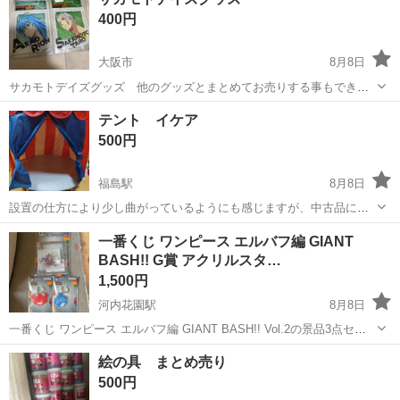
400円
大阪市
8月8日
サカモトデイズグッズ 他のグッズとまとめてお売りする事もできま
すので、宜しくお願いします🙇‍♀️
大阪
大阪市
その他
テント イケア
500円
福島駅
8月8日
設置の仕方により少し曲がっているようにも感じますが、中古品にご
理解頂ける方。 子どもの遊び道具としては問題なく使えます。 まだま
大阪
大阪市
福島駅
その他
トランポリン
一番くじ ワンピース エルバフ編 GIANT
だ使えますが、部屋が手狭なので手放します。 子供が小さいため自宅
BASH!! G賞 アクリルスタ…
まで取りに来て下さる方...
1,500円
河内花園駅
8月8日
一番くじ ワンピース エルバフ編 GIANT BASH!! Vol.2の景品3点セッ
トです。 【セット内容】 ・G賞 永久指針アクリルスタンド 1点 ・I賞
大阪
東大阪市
河内花園駅
その他
絵の具 まとめ売り
エルバフアクリルチャーム 2点 いずれも未開封の未使用品です...
500円