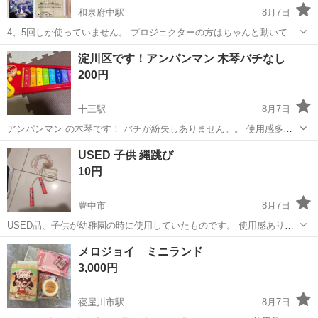
和泉府中駅
8月7日
4、5回しか使っていません。 プロジェクターの方はちゃんと動いてい
ます。ファイバーが光るかは確認していません。飾りもお付けしま
大阪
和泉市
和泉府中駅
その他
淀川区です！アンパンマン 木琴バチなし
す。
200円
十三駅
8月7日
アンパンマン の木琴です！ バチが紛失しありません。。 使用感多少
あります。 淀川区の自宅まで取りに来ていただける方よろしくお願い
大阪
大阪市
十三駅
その他
木琴
USED 子供 縄跳び
します！
10円
豊中市
8月7日
USED品、子供が幼稚園の時に使用していたものです。 使用感ありま
す 子供が使ったものですので、全体的に細かい汚れ、 傷あります。細
大阪
豊中市
その他
縄跳び
メロジョイ ミニランド
かいことを気にしない方でお願いします。 清掃なし、そのまま手渡し
3,000円
です。 ※※悪い評...
寝屋川市駅
8月7日