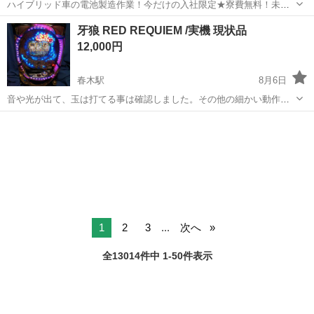
ハイブリッド車の電池製造作業！今だけの入社限定★寮費無料！未経
験活躍中★20～50代の男性活躍中！安定企業で長期で働きたい方オス
兵庫
姫路市
白浜の宮駅
その他
牙狼 RED REQUIEM /実機 現状品
スメ！年間休日130日！正社員登用制度あり！マイカー通勤OK！ワン
12,000円
ルーム寮完備！《兵庫県姫路市》...
春木駅
8月6日
音や光が出て、玉は打てる事は確認しました。その他の細かい動作確
認は出来ていません。商品の詳細に付きましても、写真でご確認頂け
大阪
岸和田市
春木駅
その他
ると助かります。
1
2
3
...
次へ
全13014件中 1-50件表示