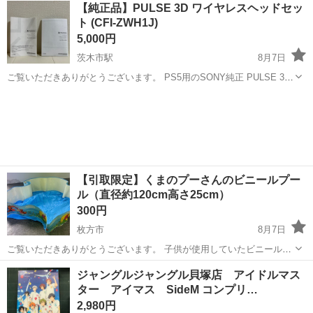
大阪
摂津市
南摂津駅
その他
【純正品】PULSE 3D ワイヤレスヘッドセッ
ても綺麗です。
ト (CFI-ZWH1J)
5,000円
茨木市駅
8月7日
ご覧いただきありがとうございます。 PS5用のSONY純正 PULSE 3D
ワイヤレスヘッドセットです。 数回使用しておりますので、ご理解有
大阪
茨木市
茨木市駅
その他
る方でお願い致します。 写真では載ってませんがちゃんと箱ありま
す。
【引取限定】くまのプーさんのビニールプー
ル（直径約120cm高さ25cm）
300円
枚方市
8月7日
ご覧いただきありがとうございます。 子供が使用していたビニールプ
ールをお譲りします。 ●サイズ：直径約120cm、高さ25cm ●状態： 数
大阪
枚方市
その他
ジャングルジャングル貝塚店 アイドルマス
年使用しました。古いものです。 ・内側に1箇所、裏側（地面側）に
ター アイマス SideM コンプリ…
多数の赤茶色の汚れが...
2,980円