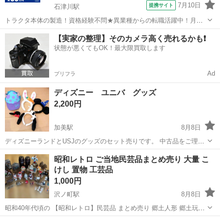
7月10日
提携サイト
石津川駅
トラクタ本体の製造！資格経験不問★異業種からの転職活躍中！月収
例29万円以上！生活支援物資事前対応可◎即日入寮OK！寮費はずっと
大阪
堺市
石津川駅
その他
【実家の整理】そのカメラ高く売れるかも❗️
無料＆備品付き1R寮完備！赴任旅費会社負担！工場まで無料送迎あり
状態が悪くてもOK！最大限買取します
◎《大阪府堺市》 人気の工場の...
Ad
プリフラ
ディズニー ユニバ グッズ
2,200円
加美駅
8月8日
ディズニーランドとUSJのグッズのセット売りです。 中古品をご理解
頂けるかたのみお願いします☺️
大阪
大阪市
加美駅
その他
ユニバ
昭和レトロ ご当地民芸品まとめ売り 大量 こ
けし 置物 工芸品
1,000円
沢ノ町駅
8月8日
昭和40年代頃の 【昭和レトロ】民芸品 まとめ売り 郷土人形 郷土玩具
お土産品など大量まとめ売り 1枚目のお写真が全てです。 計26点(セッ