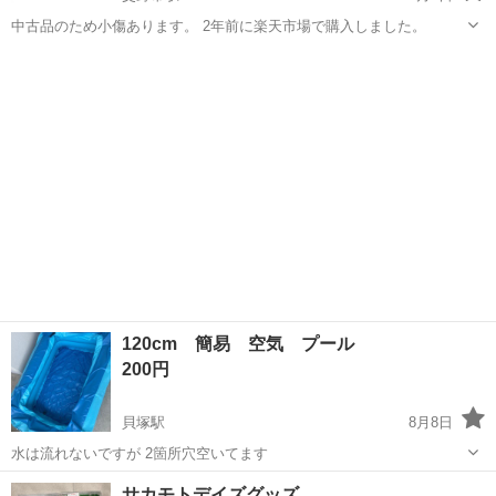
中古品のため小傷あります。 2年前に楽天市場で購入しました。
大阪
交野市
交野市駅
その他
ジャングルジム
120cm 簡易 空気 プール
200円
貝塚駅
8月8日
水は流れないですが 2箇所穴空いてます
大阪
貝塚市
貝塚駅
その他
サカモトデイズグッズ