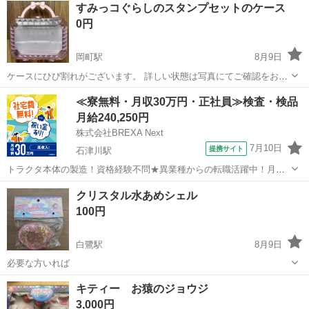
すみっコぐらしのスタンプセットのケース
0円
岡町駅
8月9日
ケースにひび割れがございます。 詳しい状態は写真にてご確認をお願
いいたします。 無料
大阪
豊中市
岡町駅
その他
≪寮無料・月収30万円・正社員≫検査・検品
月給240,250円
株式会社BREXA Next
7月10日
提携サイト
石津川駅
トラクタ本体の製造！資格経験不問★異業種からの転職活躍中！月収
例29万円以上！生活支援物資事前対応可◎即日入寮OK！寮費はずっと
大阪
堺市
石津川駅
その他
クリスタル水あめシェル
無料＆備品付き1R寮完備！赴任旅費会社負担！工場まで無料送迎あり
100円
◎《大阪府堺市》 人気の工場の...
白鷺駅
8月9日
必要な方いれば
大阪
堺市
白鷺駅
その他
キティー お猿のジョウジ
3,000円