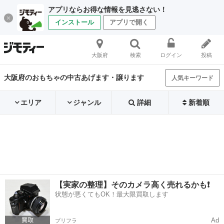
アプリならお得な情報を見逃さない！
インストール
アプリで開く
大阪府
検索
ログイン
投稿
大阪府のおもちゃの中古あげます・譲ります
人気キーワード
エリア
ジャンル
詳細
新着順
【実家の整理】そのカメラ高く売れるかも❗️
状態が悪くてもOK！最大限買取します
Ad
プリフラ