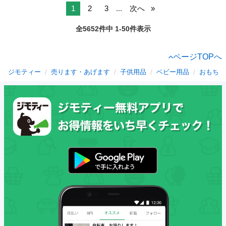
1
2
3
...
次へ
全5652件中 1-50件表示
ページTOPへ
ジモティー
売ります・あげます
子供用品
ベビー用品
おもちゃ