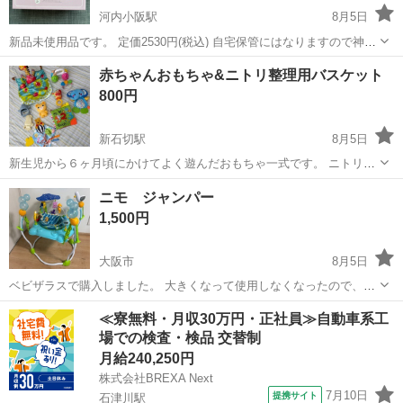
河内小阪駅
8月5日
新品未使用品です。 定価2530円(税込) 自宅保管にはなりますので神経
質な方はご遠慮下さいませ。 ノークレームノーリターンでのお取引を
大阪
東大阪市
河内小阪駅
ベビー用品
新品
赤ちゃんおもちゃ&ニトリ整理用バスケット
宜しくお願い致します。
800円
新石切駅
8月5日
新生児から６ヶ月頃にかけてよく遊んだおもちゃ一式です。 ニトリの
整理用バスケットと一緒にお渡しします。
大阪
大阪市
新石切駅
ベビー用品
一式
ニモ ジャンパー
1,500円
大阪市
8月5日
ベビザラスで購入しました。 大きくなって使用しなくなったので、お
譲りしたいと思います。 布の前方にやや黄ばみあり。 キャラクターも
大阪
大阪市
ベビー用品
≪寮無料・月収30万円・正社員≫自動車系工
所々に傷があり、海亀は折れてしまったのでとり付け不可です。 音楽
場での検査・検品 交替制
はしっかり鳴りますし、...
月給240,250円
株式会社BREXA Next
7月10日
提携サイト
石津川駅