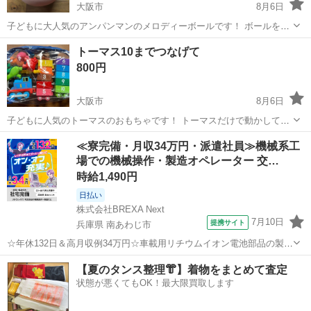
大阪市
8月6日
子どもに大人気のアンパンマンのメロディーボールです！ ボールを転
がすとアンパンマンやバイキンマンがおしゃべりしたり、音楽が流れ
大阪
大阪市
ベビー用品
ボール
トーマス10までつなげて
ます♪ アンパンマンと一緒にハイハイやひとり歩きを楽しみながら、
800円
身体を動かせます。 ボール自体は...
大阪市
8月6日
子どもに人気のトーマスのおもちゃです！ トーマスだけで動かして遊
んだり、数や色・動物も遊びながら学べます。 子どもが遊んでいたも
大阪
大阪市
ベビー用品
≪寮完備・月収34万円・派遣社員≫機械系工
のなので、汚れや傷がありますがおもちゃとしてはまだまだ遊べま
場での機械操作・製造オペレーター 交…
す！ 袋付きなのでお出かけにも持...
時給1,490円
日払い
株式会社BREXA Next
7月10日
提携サイト
兵庫県 南あわじ市
☆年休132日＆高月収例34万円☆車載用リチウムイオン電池部品の製造
／4勤2休でオフも充実♪／家具・家電付き社宅あり＆前払いで生活支援
兵庫
南あわじ市
その他
【夏のタンス整理👘】着物をまとめて査定
物資が受け取れる◎／20〜40代男女活躍中！ 車載用リチウムイオン電
状態が悪くてもOK！最大限買取します
池部品の製造 車載用...