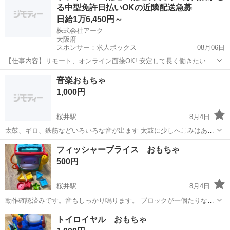
る中型免許日払いOKの近隣配送急募
日給1万6,450円～
株式会社アーク
大阪府
スポンサー：求人ボックス
08月06日
【仕事内容】リモート、オンライン面接OK! 安定して長く働きたい方
必見 ～配送ドライバー募集!～ <お仕事内容> 店舗やセンター、商店な
アルバイト・パート
音楽おもちゃ
どへの 集配業務をお願いします 配送するものは… チルド・冷凍食品
1,000円
がメインです バラ積みバラ降...
桜井駅
8月4日
太鼓、ギロ、鉄筋などいろいろな音が出ます 太鼓に少しへこみはあり
ますが、 あまりつかっていなかったの全体的にかなり綺麗です。 バチ
大阪
豊中市
桜井駅
ベビー用品
太鼓
フィッシャープライス おもちゃ
が2本あったと思いますが、1本しか見当たらないので それでもよけれ
500円
ばお取り引きお願いします。
桜井駅
8月4日
動作確認済みです。音もしっかり鳴ります。 ブロックが一個たりない
ような気がします。 それでもよろしければ、よろしくお願いします。
大阪
豊中市
桜井駅
ベビー用品
トイロイヤル おもちゃ
大きな傷や汚れはありません。