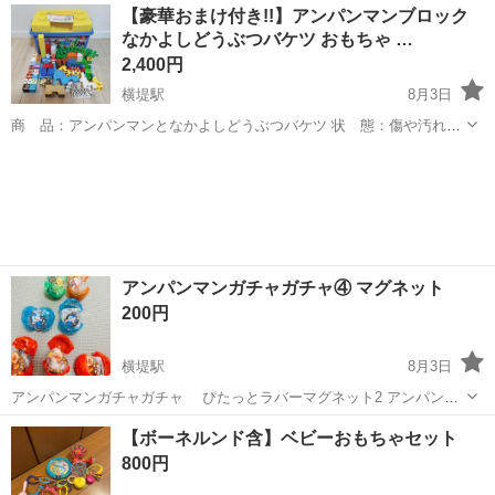
大阪
岸和田市
東岸和田駅
ベビー用品
【豪華おまけ付き!!】アンパンマンブロック
おります。
なかよしどうぶつバケツ おもちゃ …
2,400円
横堤駅
8月3日
商 品：アンパンマンとなかよしどうぶつバケツ 状 態：傷や汚れや
印刷が薄くなってる物あり。 定 価：6600円 おまけ：なかまたちブ
大阪
大阪市
横堤駅
ベビー用品
アンパンマン
ロックセット(定価1500円) パーツは全て揃っていますが、バイキンマ
ンがなく、代わりにコ...
アンパンマンガチャガチャ④ マグネット
200円
横堤駅
8月3日
アンパンマンガチャガチャ ぴたっとラバーマグネット2 アンパンマ
ン3個、ドキンちゃん1個、コキンちゃん2個、メロンパンナちゃん1個
大阪
大阪市
横堤駅
ベビー用品
ガチャガチャ
【ボーネルンド含】ベビーおもちゃセット
あります。 価格は1つあたりの金額になります。 申し込みは欲しいキ
800円
ャラクターの名前と...