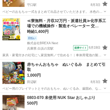
守口駅
8月3日
ベビーのおもちゃ一式をまとめて出品させていただきます。 水色のタ
ンバリンと黄色のベルはボーネルンドのものです。 右側下部の鍵のお
大阪
守口市
守口駅
ベビー用品
ボーネルンド
≪寮無料・月収32万円・派遣社員≫化学系工
もちゃは本来電池を入れると光って音が鳴りますが、動作確認はして
場での機械操作・製造オペレーター 交…
おりませんのでご了承ください。 ※...
時給1,400円
日払い
株式会社BREXA Next
6月19日
提携サイト
兵庫県 白浜の宮駅
家具・家電付きの社宅に＼家賃無料／で住める！｜車体用電池の製造
｜未経験から月収例32万円♪｜さらに【年間休日130日】！ 人気の工場
兵庫
姫路市
白浜の宮駅
その他
赤ちゃんおもちゃ ぬいぐるみ まとめて引
のお仕事 ◇車体用電池の製造◇ 機械の操作、部品のセッティング、検
取
査、清掃業務など。 ...
1,000円
田辺駅
8月3日
ベビー用のプレイマットとそのおもちゃ、ぬいぐるみ、歯固め、など
など 子供が使用していましたが、遊ぶおもちゃが変わってきました。
大阪
大阪市
田辺駅
ベビー用品
0803-070 未使用 NUK Star おしゃぶり
上の子からのお下がりが多めなので使用感はありますが、気に入って
500円
くださった方がおられたらお譲り...