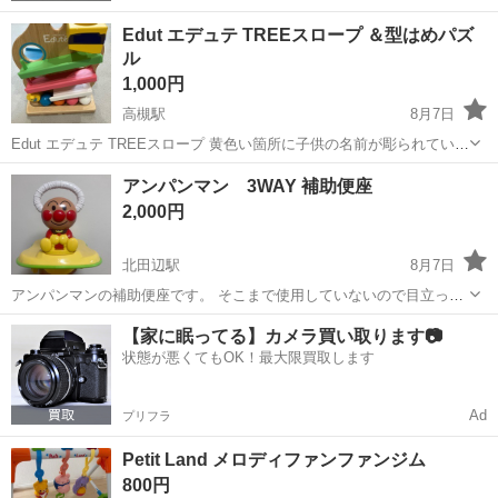
Edut エデュテ TREEスロープ ＆型はめパズ
ル
1,000円
高槻駅
8月7日
Edut エデュテ TREEスロープ 黄色い箇所に子供の名前が彫られていま
すので 気にならない方のみのお渡しでお願いします。 使用していた物
大阪
高槻市
高槻駅
ベビー用品
アンパンマン 3WAY 補助便座
なので塗装の剥がれている箇所も 見受けられます。 かなり重さがあり
2,000円
しっかりとしてい...
北田辺駅
8月7日
アンパンマンの補助便座です。 そこまで使用していないので目立った
傷はありません。 音も正常に鳴ります(電池は入ったままです) 箱もつ
大阪
大阪市
北田辺駅
ベビー用品
【家に眠ってる】カメラ買い取ります📷
けます。
状態が悪くてもOK！最大限買取します
Ad
プリフラ
Petit Land メロディファンファンジム
800円