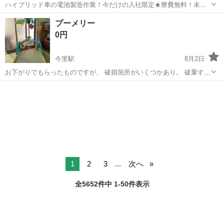
ハイブリッド車の電池製造作業！今だけの入社限定★寮費無料！未経
験活躍中★20～50代の男性活躍中！安定企業で長期で働きたい方オス
兵庫
姫路市
白浜の宮駅
その他
プーメリー
スメ！年間休日130日！正社員登用制度あり！マイカー通勤OK！ワン
0円
ルーム寮完備！《兵庫県姫路市》...
今里駅
8月2日
お下がりでもらったものですが、 破損箇所がいくつかあり。 破棄する
予定でしたが、 修理し使ってみたいという方がいましたら 無償でのお
大阪
大阪市
今里駅
ベビー用品
引き取りをお願いいたします。 見た目のパーツは綺麗な状態です。 我
が家に来て２ヶ月、お下...
1
2
3
...
次へ
全5652件中 1-50件表示