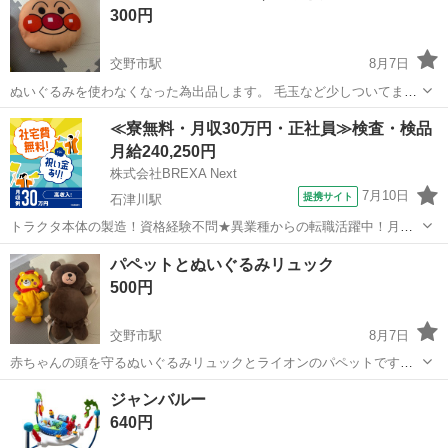
300円
交野市駅
8月7日
ぬいぐるみを使わなくなった為出品します。 毛玉など少しついてま
す。 使ったり遊んだりする分には問題ないです。
大阪
交野市
交野市駅
ベビー用品
≪寮無料・月収30万円・正社員≫検査・検品
月給240,250円
株式会社BREXA Next
7月10日
提携サイト
石津川駅
トラクタ本体の製造！資格経験不問★異業種からの転職活躍中！月収
例29万円以上！生活支援物資事前対応可◎即日入寮OK！寮費はずっと
大阪
堺市
石津川駅
その他
パペットとぬいぐるみリュック
無料＆備品付き1R寮完備！赴任旅費会社負担！工場まで無料送迎あり
500円
◎《大阪府堺市》 人気の工場の...
交野市駅
8月7日
赤ちゃんの頭を守るぬいぐるみリュックとライオンのパペットです。
子供が成長して、使用しなくなった為出品します。
大阪
交野市
交野市駅
ベビー用品
パペット
ジャンバルー
640円