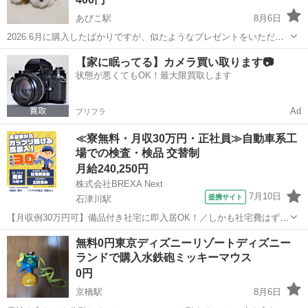
あびこ駅
8月6日
2026.6月に購入したばかりですが、似たようなプレゼントをいただい
たため、お譲りさせていただきます。 ふわふわの可愛いウサギちゃん
大阪
大阪市
あびこ駅
ベビー用品
【家に眠ってる】カメラ買い取ります📷
です♡
状態が悪くてもOK！最大限買取します
Ad
プリフラ
≪寮無料・月収30万円・正社員≫自動車系工
場での検査・検品 交替制
月給240,250円
株式会社BREXA Next
7月10日
提携サイト
石津川駅
【月収例30万円可】備品付き社宅に即入居OK！／しかも社宅費はずっ
と無料♪／トラクタ本体の製造／資格経験不問★異業種からの転職活躍
大阪
堺市
石津川駅
その他
無料0円東京ディズニーリゾートディズニー
中！／赴任旅費会社負担／工場まで無料送迎あり◎《大阪府堺市》 人
ランドで購入水鉄砲ミッキーマウス
気の工場のお仕事 ◇トラクタ...
0円
京橋駅
8月6日