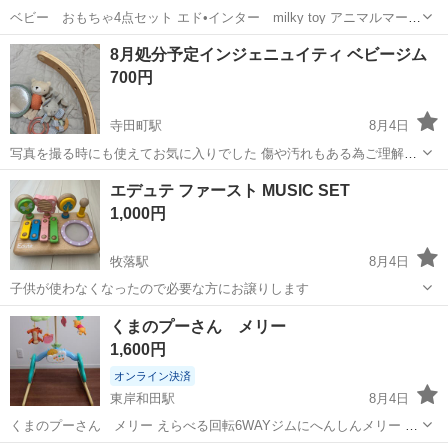
ベビー おもちゃ4点セット エド•インター milky toy アニマルマーチ
（ルーピング） combi くるくるゆらリン 西松屋 からころカメさんの
大阪
大阪市
上新庄駅
ベビー用品
8月処分予定インジェニュイティ ベビージム
おでかけトイ オーボール ラトル 写真の通り裏面に汚れがあります。
700円
オー...
寺田町駅
8月4日
写真を撮る時にも使えてお気に入りでした 傷や汚れもある為ご理解頂
ける方よろしくお願いいたします 他ベビーグッズとまとめてで100円
大阪
大阪市
寺田町駅
ベビー用品
インジェニュイティ
エデュテ ファースト MUSIC SET
引き
1,000円
牧落駅
8月4日
子供が使わなくなったので必要な方にお譲りします
大阪
箕面市
牧落駅
ベビー用品
エデュテ
くまのプーさん メリー
1,600円
オンライン決済
東岸和田駅
8月4日
くまのプーさん メリー えらべる回転6WAYジムにへんしんメリー 箱
なしでのお渡しになります。 取りに来てくださる方の購入お待ちして