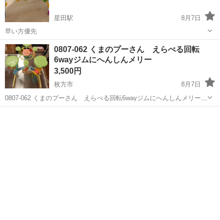
星田駅
8月7日
早い方優先
大阪
寝屋川市
星田駅
ベビー用品
0807-062 くまのプーさん えらべる回転
6wayジムにへんしんメリー
3,500円
枚方市
8月7日
0807-062 くまのプーさん えらべる回転6wayジムにへんしんメリー
【状態】 ・使用に伴う多少のスレ、キズ、落としきれない汚れなどご
大阪
枚方市
ベビー用品
現地
ざいます ・詳細は現地でご確認ください ・お値引きは出来かねますの
で...