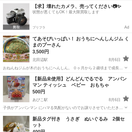
Starts（ブライトスターツ）の「チャイムアロングフレンズ カバ」と
大阪
岸和田市
岸和田駅
ベビー用品
ピープル
【求】壊れたカメラ、売ってください📷✨
いう商品です。 特徴: 振るとチャイムの音が鳴る、カバのぬいぐるみ
状態が悪くてもOK！最大限買取します
のおもちゃ...
Ad
プリフラ
てあそびいっぱい！ おうちにへんしんジム く
まのプーさん
3,500円
北田辺駅
8月6日
おねんねジムが木のおうちにへんしん。 ０ヶ月から２歳頃まで成長に
合わせて長く使える、くまのプーさんの布製ジムです。 定価11880円
大阪
大阪市
北田辺駅
ベビー用品
【新品未使用】どんどんでるでる アンパン
【対象月齢】０ヶ月頃～２歳頃 ・出産祝いギフトにもおすすめな身長
マン ティッシュ ベビー おもちゃ
計にもなるデザイン ・...
500円
あびこ駅
8月6日
子供がアンパンマン にハマる気配がないのでお譲りさせていただきま
す(^^)
大阪
大阪市
あびこ駅
ベビー用品
新品タグ付き うさぎ ぬいぐるみ 2個セ
ット
400円