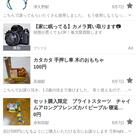
津久野駅
8月7日
こちらで譲ってもらいたくさん使用しました。 もう使用しなくなった
為お譲りします。 いただいた時から全部のおもちゃがありませんが、
大阪
堺市
津久野駅
ベビー用品
【家に眠ってる】カメラ買い取ります📷
ぴょんぴょんする分には問題ありません。 ノークレームノーリターン
状態が悪くてもOK！最大限買取します
でお願いいたします。
Ad
プリフラ
カタカタ 手押し車 木のおもちゃ
100円
高槻駅
8月7日
こちらでお譲り頂き、1-2歳の頃まで遊びました。 長く使えるので、歩
き始めのお子様にオススメです。 高槻市内の指定のコンビニ駐車場に
大阪
高槻市
高槻駅
ベビー用品
手押し車
セット購入限定 ブライトスターツ チャイ
てお受け渡し出来る方に。
ムアロングフレンズカバ ピープル 寝返…
0円
岸和田駅
8月7日
合計500円になるようにご購入いただける方にお譲りします ①Bright