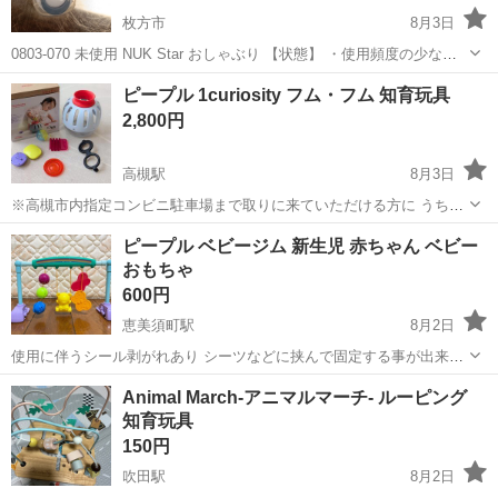
枚方市
8月3日
0803-070 未使用 NUK Star おしゃぶり 【状態】 ・使用頻度の少ない
美品です ・詳細は現地でご確認ください ・お値引きは出来かねますの
大阪
枚方市
ベビー用品
NUK
ピープル 1curiosity フム・フム 知育玩具
でご了承願います ※中古品のため、状態についてはご理解の...
2,800円
高槻駅
8月3日
※高槻市内指定コンビニ駐車場まで取りに来ていただける方に うちの
双子が1歳前後の時集中して遊んでいました。 見た目もポップで可愛
大阪
高槻市
高槻駅
ベビー用品
ピープル
ピープル ベビージム 新生児 赤ちゃん ベビー
くて親もお気に入りのおもちゃですが、最近卒業したようなのでお譲
おもちゃ
りします。 パーツはすべて揃っ...
600円
恵美須町駅
8月2日
使用に伴うシール剥がれあり シーツなどに挟んで固定する事が出来ま
す
大阪
大阪市
恵美須町駅
ベビー用品
ベビー
Animal March-アニマルマーチ- ルーピング
知育玩具
150円
吹田駅
8月2日