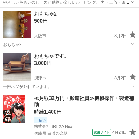
やさしい色合いのビーズと動物が楽しいルーピング。 丸・三角・四
角・台形など、いろいろな形をしたビーズ をくるくる動かしてビーズ
大阪
吹田市
吹田駅
ベビー用品
おもちゃ2
あそび、動物たちを動かしてごっこあそび、ビーズと動物で物語を作
500円
るなど、長く楽 しむことができます...
大阪市
8月2日
おもちゃ2
大阪
大阪市
ベビー用品
おもちゃです。
3,000円
摂津市
8月2日
一部ネジが外れています。
大阪
摂津市
ベビー用品
ネジ
≪月収32万円・派遣社員≫機械操作・製造補
助
時給1,400円
日払い
株式会社BREXA Next
4月24日
提携サイト
兵庫県 白浜の宮駅