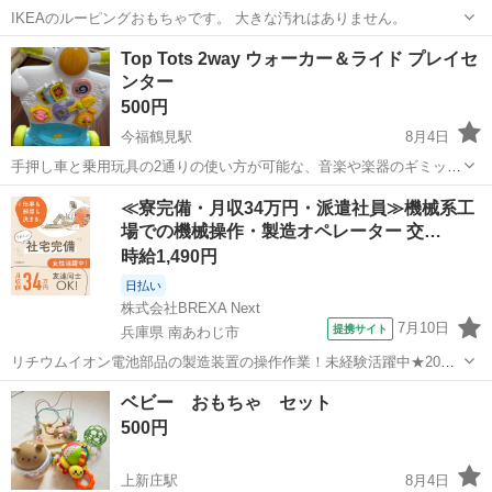
IKEAのルーピングおもちゃです。 大きな汚れはありません。
大阪
豊中市
桜井駅
ベビー用品
Top Tots 2way ウォーカー＆ライド プレイセ
ンター
500円
今福鶴見駅
8月4日
手押し車と乗用玩具の2通りの使い方が可能な、音楽や楽器のギミック
を備えた知育玩具です。 - 機能: 2way（手押し車・乗用玩具） - 主な
大阪
大阪市
今福鶴見駅
ベビー用品
プレイセンター
≪寮完備・月収34万円・派遣社員≫機械系工
ギミック: ピアノ鍵盤、楽器モチーフ、回転式パーツ - カラー: ホワイ
場での機械操作・製造オペレーター 交…
ト、ライト...
時給1,490円
日払い
株式会社BREXA Next
7月10日
提携サイト
兵庫県 南あわじ市
リチウムイオン電池部品の製造装置の操作作業！未経験活躍中★20～
50代の男性活躍中！嬉しい時給1,490円！生活支援物資事前対応可◎ワ
兵庫
南あわじ市
その他
ベビー おもちゃ セット
ンルーム寮完備！赴任旅費会社負担！正社員登用制度あり◎《兵庫県
500円
南あわじ市》 人気の工場の...
上新庄駅
8月4日