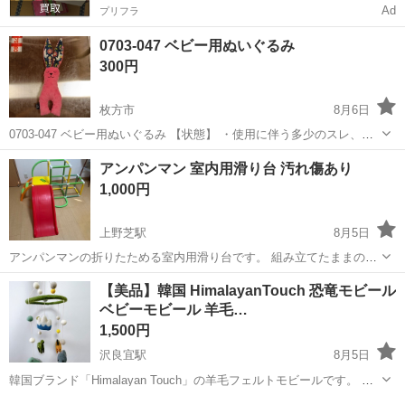
Ad
プリフラ
0703-047 ベビー用ぬいぐるみ
300円
枚方市
8月6日
0703-047 ベビー用ぬいぐるみ 【状態】 ・使用に伴う多少のスレ、キ
ズ、落としきれない汚れなどございます ・詳細は現地でご確認くださ
大阪
枚方市
ベビー用品
現地
アンパンマン 室内用滑り台 汚れ傷あり
い ・お値引きは出来かねますのでご了承願います ※中古品のため、状
1,000円
態...
上野芝駅
8月5日
アンパンマンの折りたためる室内用滑り台です。 組み立てたままのお
渡しでお願いします。 ・取り扱い説明書なし。 ・付属品 写真のもの
大阪
堺市
上野芝駅
ベビー用品
【美品】韓国 HimalayanTouch 恐竜モビール
が全てです。 ⚠️1部プラスチックが割れている所があります。
ベビーモビール 羊毛…
1,500円
沢良宜駅
8月5日
韓国ブランド「Himalayan Touch」の羊毛フェルトモビールです。 韓
国で48,000ウォン(約5200円)で販売されている商品です。 韓国の方か
大阪
茨木市
沢良宜駅
ベビー用品