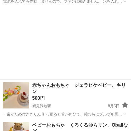
電池を入れても作動しませんので、ファンは動きません。 水を入れて
の水鉄砲の機能は使えるかもですが、当方で確認しておりません。 そ
大阪
大阪市
京橋駅
ベビー用品
の点ご理解ください。 お渡し場所は桜宮中学周辺を予定しておりま
す。 よろしくお願いします。
赤ちゃんおもちゃ ジェラピケベビー、キリ
ン
500円
鶴見緑地駅
8月6日
・歯がため付ききりん 引っ張ると首が伸びて、縮む時にブルブル震え
ます。 ・ジェラピケベビー プリンのおもちゃ 中に鈴が入っていて振
大阪
守口市
鶴見緑地駅
ベビー用品
ジェラピケ
ベビーおもちゃ くるくるゆらリン、Oballな
ると音が鳴ります。 数ヶ月使用しました。