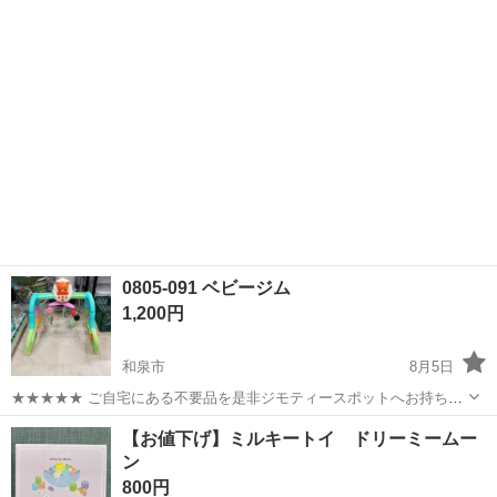
らいただきましたが、使用する機会がなく保管していました。 未使用
で、と...
0805-091 ベビージム
1,200円
和泉市
8月5日
★★★★★ ご自宅にある不要品を是非ジモティースポットへお持ち込
みしませんか？ 家電、趣味・スポーツ・レジャー用品、こども用品、
大阪
和泉市
ベビー用品
ジム
【お値下げ】ミルキートイ ドリーミームー
衣料服飾品、生活雑貨、家具、本、CD・DVDなどが無料でまとめて持
ン
ち込めます！ ※詳細はこ...
800円