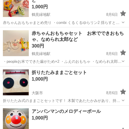
ど
1,000円
鶴見緑地駅
8月6日
赤ちゃんおもちゃまとめ売り ・combi くるくるゆらリン2 揺らすと鈴
の音が鳴り、お腹の部分がくるくる回ります ・アンパンマンよくばり
大阪
守口市
鶴見緑地駅
ベビー用品
赤ちゃんおもちゃセット お米でできおもち
ボックスミニ ・Oballレッド ・リトルグリーンメン ふりふりピッピ
ゃ、なめられ太郎など
振ったり...
300円
鶴見緑地駅
8月6日
・peopleお米でできた歯がため×2 ・ふえのおもちゃ ・なめられ太郎
・バナナの歯がため 3ヶ月ほど使用しました。
大阪
守口市
鶴見緑地駅
ベビー用品
折りたたみままごとセット
1,000円
大阪市
8月6日
折りたたみ式のままごとセットです！ 木製であたたかみがあり、持ち
運び可能なので子どもの好きな場所でままごとができます！ 背面の部
大阪
大阪市
ベビー用品
アンパンマンのメロディーボール
分が折り畳めるので、お片付けに時も場所をとりません。 コンロ裏の
1,000円
ネジが緩くなっているため、テープ...