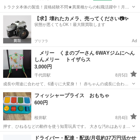
トラクタ本体の製造！資格経験不問★異業種からの転職活躍中！月収
例29万円以上！生活支援物資事前対応可◎即日入寮OK！寮費はずっと
大阪
堺市
石津川駅
その他
【求】壊れたカメラ、売ってください📷✨
無料＆備品付き1R寮完備！赴任旅費会社負担！工場まで無料送迎あり
状態が悪くてもOK！最大限買取します
◎《大阪府堺市》 人気の工場の...
Ad
プリフラ
メリー くまのプーさん 6WAYジムにへん
しんメリー トイザらス
3,000円
千代田駅
8月5日
成長や用途に合わせて、6通りに大変身！！ 赤ちゃんの成長に合わせ
てベッドメリー・フロアーメリー・ベビージム・お座りジム・つかま
大阪
河内長野市
千代田駅
ベビー用品
くまのプーさん
フィッシャープライス おもちゃ
り立ちジム・ナイトランプの使用が出来ます。小物はハンドトイとし
600円
ても使用できます。 デザインは...
桜井駅
8月4日
押す、ひねるなどの動作を使う知育玩具です。 大きな汚れはありませ
ん。
大阪
豊中市
桜井駅
ベビー用品
フィッシャープライス
ドライバー・配達・配送/月収約37万円活かせ