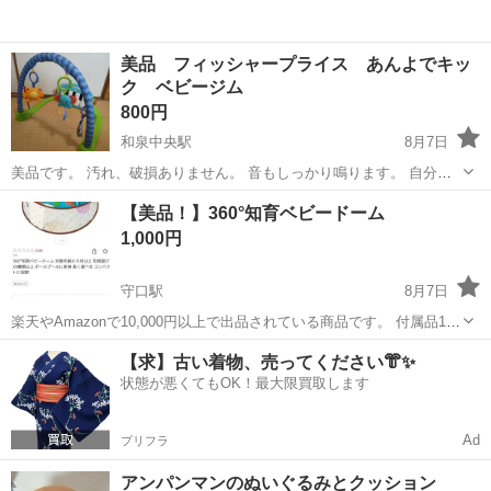
美品 フィッシャープライス あんよでキッ
ク ベビージム
800円
和泉中央駅
8月7日
美品です。 汚れ、破損ありません。 音もしっかり鳴ります。 自分で
押してピアノが弾けたり、音楽が鳴ります。 喜んで遊んでました。
大阪
和泉市
和泉中央駅
ベビー用品
【美品！】360°知育ベビードーム
1,000円
守口駅
8月7日
楽天やAmazonで10,000円以上で出品されている商品です。 付属品15
個のボールのうち3個はございません。 代わりにベビー用のおもちゃ
大阪
守口市
守口駅
ベビー用品
【求】古い着物、売ってください👘✨
数点もセットでお付けします。 (写真2枚目参照) 使用期間は一ヶ月
状態が悪くてもOK！最大限買取します
程、その後は袋に入...
Ad
プリフラ
アンパンマンのぬいぐるみとクッション