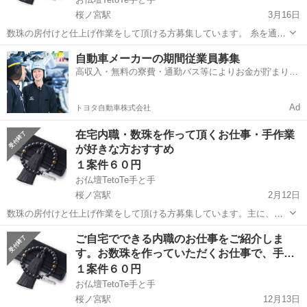
桜ノ宮駅
3月16日
数珠の房付けと仕上げ作業をして頂ける方募集しています。 糸を通し
た数珠の珠に房を取り付けて頂き、最終の仕上げをして頂く作業で
大阪
大阪市
桜ノ宮駅
その他
自動車メーカーの期間従業員募集
す。 最初は、実際に作り方をお教えしますので、未経験の方でも安心
高収入・無料の寮費・通勤バス等によりお金が貯まりや
して始めて頂けます。 細かい作...
すい環境
Ad
トヨタ自動車株式会社
在宅内職・数珠を作って頂くお仕事・手作業
が好きな方おすすめ
１案件６０円
お仏壇TetoTe手と手
桜ノ宮駅
2月12日
数珠の房付けと仕上げ作業をして頂ける方募集しています。主に、こ
ちらで用意した数珠に房を取り付けて頂き、最終の仕上げをして頂く
大阪
大阪市
桜ノ宮駅
その他
ご自宅でできる内職のお仕事をご紹介しま
手作業のお仕事です。 特別な資格や経験は必要ありません。 最初は実
す。お数珠を作っていただくお仕事で、手
際にやり方をお教えしますので、...
作…
１案件６０円
お仏壇TetoTe手と手
桜ノ宮駅
12月13日