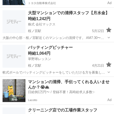
Ad
トヨタ自動車株式会社
大型マンションでの清掃スタッフ【月水金】
時給1,242円
株式 会社マックス
桜ノ宮駅
5月12日
大阪の中心部・桜ノ宮駅近くのマンションの清掃です。 AM7:30〜
9:30(2h)、早朝さくっと2時間！ しかもうれしい高時給です！ 元気な
大阪
大阪市
桜ノ宮駅
その他
スタッフ
バッティングピッチャー
シニアスタッフ活躍中。 女性トイレ清掃有り。女性スタッフ活躍中。
時給1,064円
＜具...
草野球レッスン
桜ノ宮駅
4月21日
軟式ボールでバッティングピッチャーをしていただける方を募集しま
す。 【日程】平日4回〜6回程度 【時間】9時00分〜11時00分までの2
大阪
大阪市
桜ノ宮駅
その他
マンションの清掃、手伝ってくれる人いませ
時間 【場所】大阪市内グラウンド 【日給】2128円から3000円（交通
んか？😭🙏
費込み） 【補...
日給例1万円〜 / 登録不要！高時給求人多数✨
Ad
Lacotto
クリーニング店での工場作業スタッフ