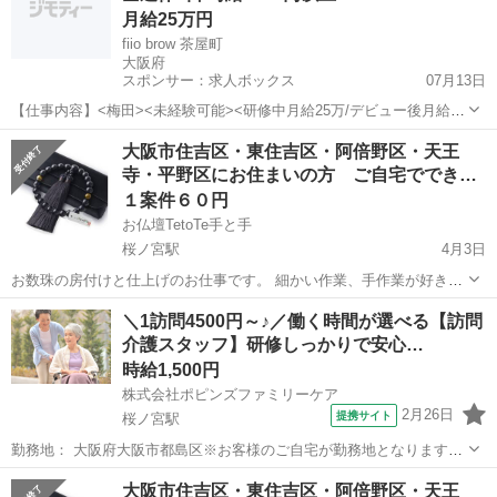
月給25万円
fiio brow 茶屋町
大阪府
スポンサー：求人ボックス
07月13日
【仕事内容】<梅田><未経験可能><研修中月給25万/デビュー後月給26
万><完全週休2日制&有給休暇><実働8時間><社会保険完備>アイブロ
正社員 / アルバイト・パート
大阪市住吉区・東住吉区・阿倍野区・天王
ウをメインにまつ毛パーマも取り入れる人気サロン!研修体制が整い好
寺・平野区にお住まいの方 ご自宅ででき
条件で勤務が出来る会社で...
る…
１案件６０円
お仏壇TetoTe手と手
桜ノ宮駅
4月3日
お数珠の房付けと仕上げのお仕事です。 細かい作業、手作業が好きな
方におすすめです。
大阪
大阪市
桜ノ宮駅
その他
東住吉区
＼1訪問4500円～♪／働く時間が選べる【訪問
介護スタッフ】研修しっかりで安心…
時給1,500円
株式会社ポピンズファミリーケア
2月26日
提携サイト
桜ノ宮駅
勤務地： 大阪府大阪市都島区※お客様のご自宅が勤務地となります
（応相談）お客様のご自宅が勤務地となります。 ★応募のタイミング
大阪
大阪市
桜ノ宮駅
介護
大阪市住吉区・東住吉区・阿倍野区・天王
によりご案内できる勤務地が異なります。 ★働き方や担当先は、ご一