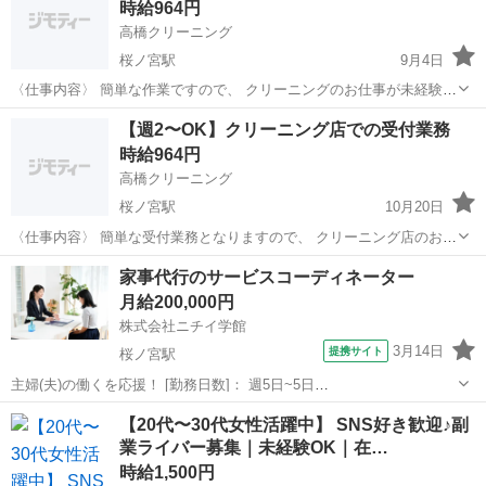
時給964円
高橋クリーニング
桜ノ宮駅
9月4日
〈仕事内容〉 簡単な作業ですので、 クリーニングのお仕事が未経験の
方でも大丈夫です。 例えば、 シーツ等を機械へ流しいれ、 2人ペアで
大阪
大阪市
桜ノ宮駅
その他
【週2〜OK】クリーニング店での受付業務
シーツを畳んでいただきます。 そのほかの業務においても 難しい専門
時給964円
知識はいらず、 未経...
高橋クリーニング
桜ノ宮駅
10月20日
〈仕事内容〉 簡単な受付業務となりますので、 クリーニング店のお仕
事が未経験の方でも大丈夫です！ 衣類のお預かり、お渡し、会計業務
大阪
大阪市
桜ノ宮駅
その他
家事代行のサービスコーディネーター
をお任せします。 お仕事をする上で、 洗濯に関する知識も自然と身に
月給200,000円
ついてきます。 レギュラ...
株式会社ニチイ学館
3月14日
提携サイト
桜ノ宮駅
主婦(夫)の働くを応援！ [勤務日数]： 週5日~5日
09:00~18:00/10:00~19:00/08:00~17:00 月/火/水/木/金/土/日 などから選
大阪
大阪市
桜ノ宮駅
その他
【20代〜30代女性活躍中】 SNS好き歓迎♪副
べます [勤務地・最寄駅]： 大阪府大阪市都島区※事務...
業ライバー募集｜未経験OK｜在…
時給1,500円