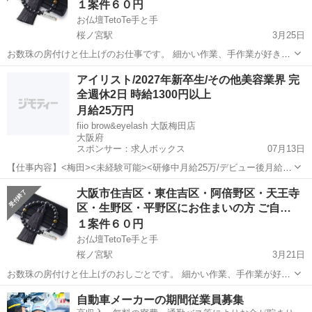
１案件６０円
お仏壇TetoTe手と手
桜ノ宮駅
3月25日
お数珠の房付けと仕上げのお仕事です。 細かい作業、手作業が好きな
方におすすめです。
大阪
大阪市
桜ノ宮駅
その他
東住吉区
アイリスト/2027年新卒生/その他美容業界 完
全週休2日 時給1300円以上
月給25万円
fiio brow&eyelash 大阪梅田店
大阪府
スポンサー：求人ボックス
07月13日
【仕事内容】<梅田><未経験可能><研修中月給25万/デビュー後月給26
万><完全週休2日制&有給休暇><実働8時間><社会保険完備>アイブロ
正社員 / アルバイト・パート
大阪市住吉区・東住吉区・阿倍野区・天王寺
ウ・まつ毛パーマが人気のサロン!「fiio brow&eyelash 大阪梅田店(フ
区・生野区・平野区にお住まいの方 ご自…
ィオ...
１案件６０円
お仏壇TetoTe手と手
桜ノ宮駅
3月21日
お数珠の房付けと仕上げのおしごとです。 細かい作業、手作業が好き
な方におすすめです。
大阪
大阪市
桜ノ宮駅
その他
東住吉区
自動車メーカーの期間従業員募集