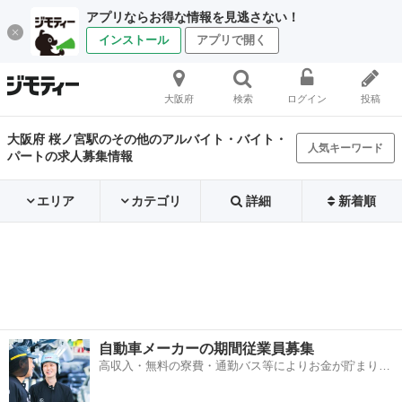
アプリならお得な情報を見逃さない！
インストール
アプリで開く
大阪府
検索
ログイン
投稿
大阪府 桜ノ宮駅のその他のアルバイト・バイト・
人気キーワード
パートの求人募集情報
エリア
カテゴリ
詳細
新着順
自動車メーカーの期間従業員募集
高収入・無料の寮費・通勤バス等によりお金が貯まりや
すい環境