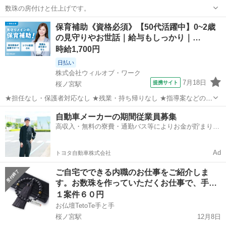
数珠の房付けと仕上げです。
大阪
大阪市
桜ノ宮駅
その他
保育補助《資格必須》【50代活躍中】0~2歳
の見守りやお世話｜給与もしっかり｜…
時給1,700円
日払い
株式会社ウィルオブ・ワーク
7月18日
提携サイト
桜ノ宮駅
★担任なし・保護者対応なし ★残業・持ち帰りなし ★指導案などの書
類なし 担任保育士さんの補助として、 乳児メインまたはクラスフリー
大阪
大阪市
桜ノ宮駅
保育士
自動車メーカーの期間従業員募集
のお仕事 ※保育園の詳細は、ご応募後に 専任担当よりご案内します！
高収入・無料の寮費・通勤バス等によりお金が貯まりや
*お仕事内容：* ...
すい環境
Ad
トヨタ自動車株式会社
ご自宅でできる内職のお仕事をご紹介しま
す。お数珠を作っていただくお仕事で、手
作…
１案件６０円
お仏壇TetoTe手と手
桜ノ宮駅
12月8日