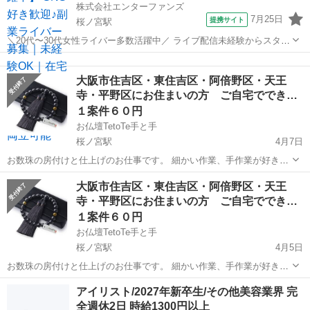
株式会社エンターファンズ
7月25日
提携サイト
桜ノ宮駅
＼20代〜30代女性ライバー多数活躍中／ ライブ配信未経験からスター
トした方がほとんど！ SNSやコミュニケーションが好きな方であれば
大阪
大阪市
桜ノ宮駅
その他
経験は問いません。 【所属特典】 ・専属マネージャーによるサポート
大阪市住吉区・東住吉区・阿倍野区・天王
・未経験向け...
寺・平野区にお住まいの方 ご自宅ででき
る…
１案件６０円
お仏壇TetoTe手と手
桜ノ宮駅
4月7日
お数珠の房付けと仕上げのお仕事です。 細かい作業、手作業が好きな
方におすすめです。
大阪
大阪市
桜ノ宮駅
その他
東住吉区
大阪市住吉区・東住吉区・阿倍野区・天王
寺・平野区にお住まいの方 ご自宅ででき
る…
１案件６０円
お仏壇TetoTe手と手
桜ノ宮駅
4月5日
お数珠の房付けと仕上げのお仕事です。 細かい作業、手作業が好きな
方におすすめです。
大阪
大阪市
桜ノ宮駅
その他
東住吉区
アイリスト/2027年新卒生/その他美容業界 完
全週休2日 時給1300円以上