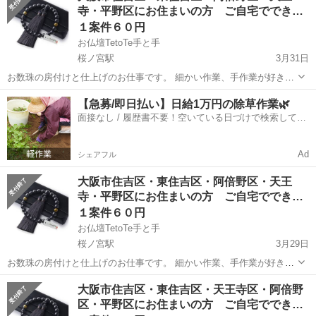
寺・平野区にお住まいの方 ご自宅ででき
緒に相談しながら決めていきます。...
る…
１案件６０円
お仏壇TetoTe手と手
桜ノ宮駅
3月31日
お数珠の房付けと仕上げのお仕事です。 細かい作業、手作業が好きな
方におすすめです。
大阪
大阪市
桜ノ宮駅
その他
東住吉区
【急募/即日払い】日給1万円の除草作業🌿
面接なし / 履歴書不要！空いている日づけで検索して即
日はたらける✨
Ad
シェアフル
大阪市住吉区・東住吉区・阿倍野区・天王
寺・平野区にお住まいの方 ご自宅ででき
る…
１案件６０円
お仏壇TetoTe手と手
桜ノ宮駅
3月29日
お数珠の房付けと仕上げのお仕事です。 細かい作業、手作業が好きな
方におすすめです。
大阪
大阪市
桜ノ宮駅
その他
東住吉区
大阪市住吉区・東住吉区・天王寺区・阿倍野
区・平野区にお住まいの方 ご自宅ででき…