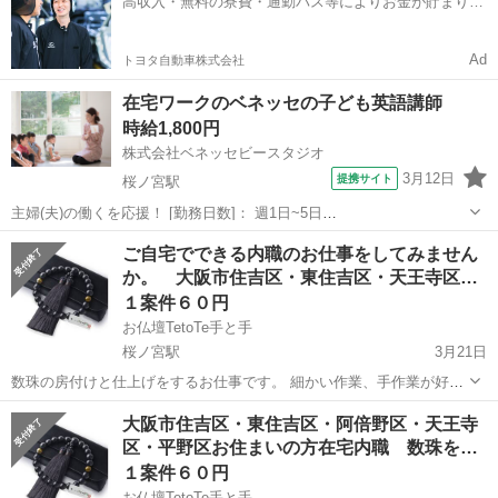
高収入・無料の寮費・通勤バス等によりお金が貯まりや
すい環境
Ad
トヨタ自動車株式会社
在宅ワークのベネッセの子ども英語講師
時給1,800円
株式会社ベネッセビースタジオ
3月12日
提携サイト
桜ノ宮駅
主婦(夫)の働くを応援！ [勤務日数]： 週1日~5日
14:00~16:00/15:00~18:00/14:00~18:00 月/火/水/木/金/土/日 などから選
大阪
大阪市
桜ノ宮駅
その他
ご自宅でできる内職のお仕事をしてみません
べます [勤務地・最寄駅]： 大阪府大阪市都島区 株式...
か。 大阪市住吉区・東住吉区・天王寺区…
１案件６０円
お仏壇TetoTe手と手
桜ノ宮駅
3月21日
数珠の房付けと仕上げをするお仕事です。 細かい作業、手作業が好き
な方おすすめです。
大阪
大阪市
桜ノ宮駅
その他
東住吉区
大阪市住吉区・東住吉区・阿倍野区・天王寺
区・平野区お住まいの方在宅内職 数珠を…
１案件６０円
お仏壇TetoTe手と手