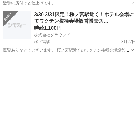
数珠の房付けと仕上げです。
大阪
大阪市
桜ノ宮駅
その他
3/30.3/31限定！桜ノ宮駅近く！ホテル会場に
てワクチン接種会場設営撤去ス…
時給1,100円
株式会社グラウンド
桜ノ宮駅
3月27日
閲覧ありがとうございます。 桜ノ宮駅近くのワクチン接種会場設営撤
去のお仕事です。 力に自信がない方でも複数人で運ぶので大丈夫で
大阪
大阪市
桜ノ宮駅
その他
ワクチン
す！ 必要な資格、免許等はございません。 【3/30】18:00～21:00 ...