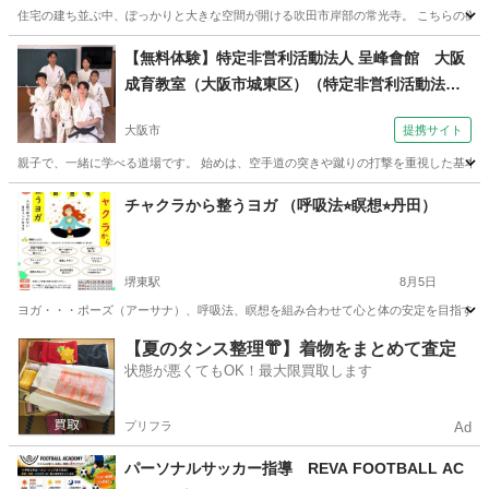
住宅の建ち並ぶ中、ぽっかりと大きな空間が開ける吹田市岸部の常光寺。 こちらの御本堂
大阪
吹田市
岸辺駅
ヨガ
お寺
【無料体験】特定非営利活動法人 呈峰會館 大阪
成育教室（大阪市城東区）（特定非営利活動法人
呈峰會館 大阪成育教室（大阪市城東区）土曜朝10
大阪市
提携サイト
時～）
親子で、一緒に学べる道場です。 始めは、空手道の突きや蹴りの打撃を重視した基本技
大阪
大阪市
空手/他格闘技
チャクラから整うヨガ （呼吸法⭐︎瞑想⭐︎丹田）
堺東駅
8月5日
ヨガ・・・ポーズ（アーサナ）、呼吸法、瞑想を組み合わせて心と体の安定を目指すもの
大阪
堺市
堺東駅
気功
呼吸法
【夏のタンス整理👘】着物をまとめて査定
状態が悪くてもOK！最大限買取します
プリフラ
Ad
パーソナルサッカー指導 REVA FOOTBALL AC