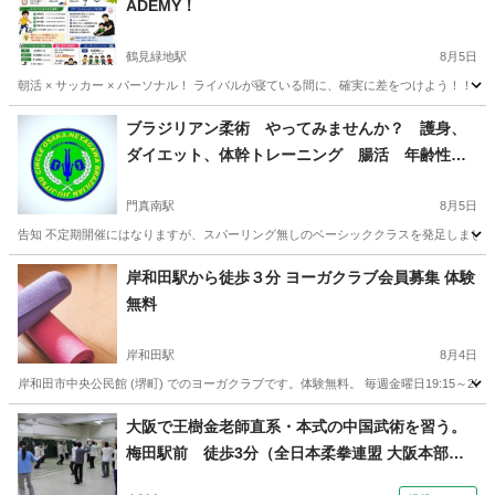
ADEMY！
鶴見緑地駅
8月5日
朝活 × サッカー × パーソナル！ ライバルが寝ている間に、確実に差をつけよう！！！
大阪
大阪市
鶴見緑地駅
サッカー
パーソナル
ブラジリアン柔術 やってみませんか？ 護身、
ダイエット、体幹トレーニング 腸活 年齢性別
を問わず楽しめる格闘技
門真南駅
8月5日
告知 不定期開催にはなりますが、スパーリング無しのベーシッククラスを発足しました 女性に大人
大阪
門真市
門真南駅
空手/他格闘技
ブラジリアン柔術
岸和田駅から徒歩３分 ヨーガクラブ会員募集 体験
無料
岸和田駅
8月4日
岸和田市中央公民館 (堺町) でのヨーガクラブです。体験無料。 毎週金曜日19:15～20
大阪
岸和田市
岸和田駅
ヨガ
公民館
大阪で王樹金老師直系・本式の中国武術を習う。
梅田駅前 徒歩3分（全日本柔拳連盟 大阪本部梅
田教室）