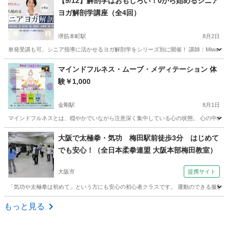
【9/12】解剖学はおもしろい！0から始めるシニア
ヨガ解剖学講座（全4回）
堺筋本町駅
8月2日
単発受講も可。シニア指導に活かせるヨガ解剖学をシリーズ別に開催！ 講師：Miwa 
大阪
大阪市
堺筋本町駅
ヨガ
解剖学
マインドフルネス・ムーブ・メディテーション 体
験￥1,000
金剛駅
8月1日
マインドフルネスとは、穏やかでいながら注意深く集中している心の状態。 心の中のモヤモヤを取
大阪
大阪狭山市
金剛駅
ヨガ
マインドフルネス
大阪で太極拳・気功 梅田駅前徒歩3分 はじめて
でも安心！（全日本柔拳連盟 大阪本部梅田教室）
大阪市
提携サイト
「気功や太極拳は初めて」という方にも安心の初心者クラスです。 運動のできる服装と
大阪
大阪市
太極拳
もっと見る