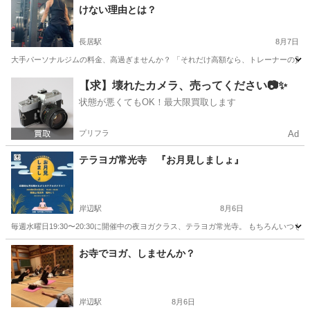
けない理由とは？
長居駅
8月7日
大手パーソナルジムの料金、高過ぎませんか？ 「それだけ高額なら、トレーナーの質も素
大阪
大阪市
長居駅
その他
大阪
大阪市
西田辺駅
【求】壊れたカメラ、売ってください📷✨
状態が悪くてもOK！最大限買取します
その他
筋トレ
プリフラ
Ad
テラヨガ常光寺 『お月見しましょ』
岸辺駅
8月6日
毎週水曜日19:30〜20:30に開催中の夜ヨガクラス、テラヨガ常光寺。 もちろんい
大阪
吹田市
岸辺駅
スポーツ
由美子
お寺でヨガ、しませんか？
岸辺駅
8月6日