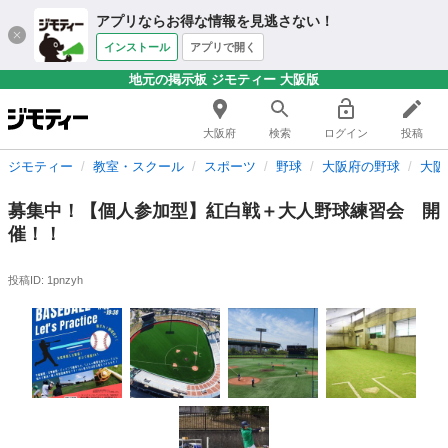
アプリならお得な情報を見逃さない！
インストール
アプリで開く
地元の掲示板 ジモティー 大阪版
大阪府
検索
ログイン
投稿
ジモティー
教室・スクール
スポーツ
野球
大阪府の野球
大阪
募集中！【個人参加型】紅白戦＋大人野球練習会 開
催！！
投稿ID: 1pnzyh