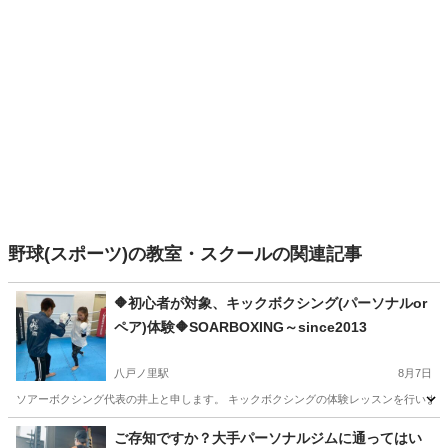
野球(スポーツ)の教室・スクールの関連記事
🔶初心者が対象、キックボクシング(パーソナルor
ペア)体験🔶SOARBOXING～since2013
八戸ノ里駅
8月7日
ソアーボクシング代表の井上と申します。 キックボクシングの体験レッスンを行います。 
大阪
東大阪市
八戸ノ里駅
空手/他格闘技
キックボクシング
ご存知ですか？大手パーソナルジムに通ってはい