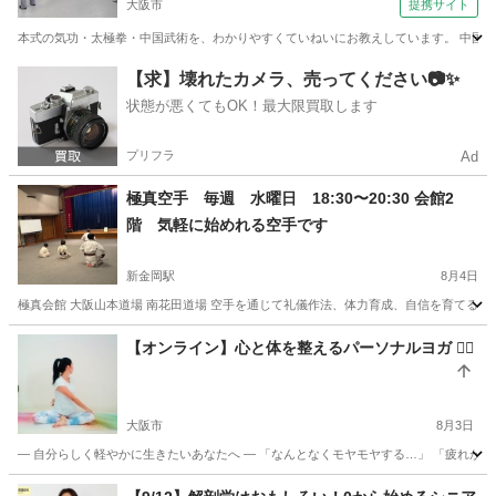
大阪市
提携サイト
本式の気功・太極拳・中国武術を、わかりやすくていねいにお教えしています。 中国武
大阪
大阪市
空手/他格闘技
【求】壊れたカメラ、売ってください📷✨
状態が悪くてもOK！最大限買取します
プリフラ
Ad
極真空手 毎週 水曜日 18:30〜20:30 会館2
階 気軽に始めれる空手です
新金岡駅
8月4日
極真会館 大阪山本道場 南花田道場 空手を通じて礼儀作法、体力育成、自信を育てる道
大阪
堺市
新金岡駅
空手/他格闘技
礼儀作法
【オンライン】心と体を整えるパーソナルヨガ 🧘‍♀️
大阪市
8月3日
― 自分らしく軽やかに生きたいあなたへ ― 「なんとなくモヤモヤする…」 「疲れが抜けな
大阪
大阪市
ヨガ