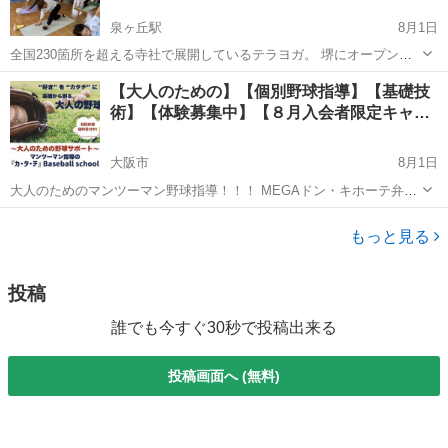
泉ヶ丘駅
8月1日
全国230箇所を超える寺社で展開しているテラヨガ。 堺にオープンで
す！ 南区荒山公園の中央に位置する多治速比売神社。 緑に囲まれた境
大阪
堺市
泉ヶ丘駅
ヨガ
お寺
【大人のための】【個別野球指導】【基礎技
内奥の会館にて、1時間のヨガクラスです。 一歩入れば外の喧騒から
術】【体験募集中】【８月入会者限定キャ…
すっかり切り離され、神聖な空...
大阪市
8月1日
大人のためのマンツーマン野球指導！！！ MEGAドン・キホーテ弁天
町店様 スポーツデポ 住之江店様 スポーツデポ 天王寺店様 大阪市
大阪
大阪市
野球
大人
立港近隣センター様 に掲示して頂きました。 生徒様からの沢山の満足
もっと見る
の声を頂いてお...
投稿
誰でも今すぐ30秒で投稿出来る
投稿画面へ (無料)