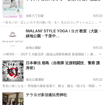
け、突きや蹴りを受け合うので、怪我を...
谷町六丁目駅
8月1日
一生モノの「正しいカラダの使い方」を✨ 大人のコンディショニング
ヨガスタジオ 『TRUST（トラスト）』 呼吸・姿勢・動きのバランス
大阪
大阪市
谷町六丁目駅
ヨガ
回数券
IWALANI' STYLE YOGA / ヨガ 教室（大阪・
を整えて、不調を改善！しなやかで疲れにくいカラダづくりを目指し
緑地公園・千里中…
ませんか？🌿 ...
緑地公園駅
8月1日
☆NEWS・・2023’ 5 大阪北摂（阪急山田駅前教室 新規開校！）募集
開始♩ 【 美と健康を呼び起こす癒しのひとときを 】 イヴァラニ' スタ
大阪
吹田市
緑地公園駅
ヨガ
YOGA
日本拳法 都島（自衛隊 近接戦闘技、警察 護
イル ヨガは、どなたでもヨガを楽しんでもらえる笑顔のあふれる「...
身術）
城北公園通駅
8月1日
安全に強くなる！ 昇段級の最多道場で、殴る・蹴る・投げる・関節逆
技・寝技を教えます。 女子部・高齢部も有ります。
大阪
大阪市
城北公園通駅
空手/他格闘技
日本拳法
テラヨガ多治速比売神社