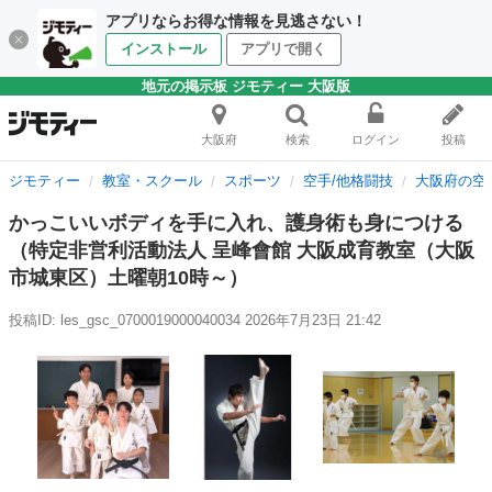
アプリならお得な情報を見逃さない！
インストール
アプリで開く
地元の掲示板 ジモティー 大阪版
大阪府
検索
ログイン
投稿
ジモティー
教室・スクール
スポーツ
空手/他格闘技
大阪府の空
かっこいいボディを手に入れ、護身術も身につける
（特定非営利活動法人 呈峰會館 大阪成育教室（大阪
市城東区）土曜朝10時～）
投稿ID: les_gsc_0700019000040034
2026年7月23日 21:42