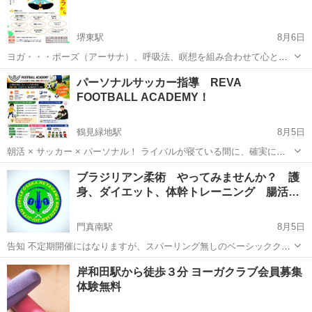
堺東駅
8月6日
ヨガ・・・ポーズ（アーサナ）、呼吸法、瞑想を組み合わせて心と体
の安定を目指すもの。 ブレインヨガ・・・腸に特化し、腸脳相関を活
大阪
堺市
堺東駅
気功
呼吸法
パーソナルサッカー指導 REVA
用し、カラダ・ココロ・ブレイン（脳）にアクセスします。 内容：個
FOOTBALL ACADEMY！
別ヒアリングとあなたに合わせたケ...
鶴見緑地駅
8月5日
朝活 × サッカー × パーソナル！ ライバルが寝ている間に、確実に差
をつけよう！！！ 小学校1年生〜大人、シニアまでを対象に、朝練、
大阪
大阪市
鶴見緑地駅
サッカー
パーソナル
ブラジリアン柔術 やってみませんか？ 護
昼練、夜練のサッカー個人指導を行っています。 基本的に朝6時〜7時
身、ダイエット、体幹トレーニング 腸活…
半までの間で1時間程...
門真南駅
8月5日
告知 不定期開催にはなりますが、スパーリング無しのベーシッククラ
スを発足しました 女性に大人気のコアトレーニング 簡単なマット運動
大阪
門真市
門真南駅
空手/他格闘技
ブラジリアン柔術
岸和田駅から徒歩３分 ヨーガクラブ会員募集
クラスですよ JIU-JITSU FLOW です 19:00〜20:45 門真市立総合体
体験無料
育...