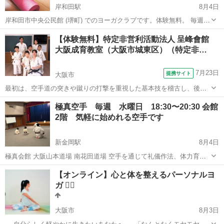
岸和田駅
8月4日
岸和田市中央公民館 (堺町) でのヨーガクラブです。体験無料。 毎週金
曜日19:15～20:45 月会費3200円 少人数でのヨーガアーサナ(ヨーガの
大阪
岸和田市
岸和田駅
ヨガ
公民館
【体験無料】特定非営利活動法人 呈峰會館
ポーズ)クラスです。初心者の方でも安心してご参加していただけま
大阪成育教室（大阪市城東区）（特定非…
す。様々...
7月23日
提携サイト
大阪市
最初は、空手道の突きや蹴りの打撃を重視した基本技を稽古し、後に
投げや小太刀を使って相手を制圧する組討道の技を習得していきま
大阪
大阪市
空手/他格闘技
極真空手 毎週 水曜日 18:30〜20:30 会館
す。防具を着け、突きや蹴りを受け合うので怪我をする事無く力の加
2階 気軽に始めれる空手です
減を覚えられると同時に、少々の痛みを知る...
新金岡駅
8月4日
極真会館 大阪山本道場 南花田道場 空手を通じて礼儀作法、体力育
成、自信を育てる道場です。お互いの関わりや積極性、辛抱するチカ
大阪
堺市
新金岡駅
空手/他格闘技
礼儀作法
【オンライン】心と体を整えるパーソナルヨ
ラを育みもう一歩努力出来る事を皆で一緒に頑張っていける道場で
ガ 🧘‍♀️
す。 先ずは空手を好きになっていけ...
大阪市
8月3日