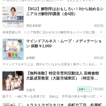
― 自分らしく軽やかに生きたいあなたへ ― 「なんとなくモヤモヤす
る…」 「疲れが抜けない」 「がんばっているのに心が整わない」 そ
大阪
大阪市
ヨガ
【9/12】解剖学はおもしろい！0から始めるシ
んなあなたへ🌿 ただ体を動かすだけではなく、 ヨガ ...
ニアヨガ解剖学講座（全4回）
堺筋本町駅
8月2日
単発受講も可。シニア指導に活かせるヨガ解剖学をシリーズ別に開
催！ 講師：Miwa 今回、開催するのは、「シニア世代」の体に特化し
大阪
大阪市
堺筋本町駅
ヨガ
解剖学
マインドフルネス・ムーブ・メディテーショ
た解剖学を基礎から学ぶ講座。部位別に4シリーズで勉強する講座とな
ン 体験￥1,000
っています。解剖学が苦手...
金剛駅
8月1日
マインドフルネスとは、穏やかでいながら注意深く集中している心の
状態。 心の中のモヤモヤを取り払いイキイキとした自分になりません
大阪
大阪狭山市
金剛駅
ヨガ
マインドフルネス
【無料体験】特定非営利活動法人 呈峰會館
か？ 講座内容は、呼吸法&ゆったりストレッチ 場所・・・Tiny Dance
大阪成育教室（大阪市城東区）（特定非…
Studio ...
7月23日
提携サイト
大阪市
親子で、一緒に学べる道場です。 始めは、空手道の突きや蹴りの打撃
を重視した基本技を稽古し、レベルアップしたところで、投げや小太
大阪
大阪市
空手/他格闘技
トラストヨガスタジオ 谷町六丁目、松屋町
刀を使って相手を制圧する組討道の技を習得していきます。防具を着