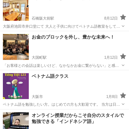
受講、休学制度、動画視聴（基...
石橋阪大前駅
8月12日
大阪府池田市井口堂にて 大人と子供に向けてベトナム語教室をしてお
ります。 大阪大学のベトナム人留学生による授業で 実生活に役立つ英
大阪
池田市
石橋阪大前駅
その他
ベトナム語
お金のブロックを外し、豊かな未来へ！
語をお伝えすることも出来ますし、 基礎から確認したい方には文法か
ら、 資格や試験勉強の対策...
大国町駅
1月12日
「お客様との会話は楽しいけど、なかなかお金に繋がらない」と感じ
る方へのヒプノセラピーを使ったメンタルブロックの外し方開催しま
大阪
大阪市
大国町駅
その他
お金
ベトナム語クラス
す。 5回講座 通える方限定。 金額は個別に調整いたします。一度ご
相談ください。心のメンタルブロ...
大阪市
1月8日
ベトナム語を勉強したい方。はじめての方も大歓迎です。 当方は日本
語・ベトナム語ネイティブです。 旅行やビジネス、また日本在住のベ
大阪
大阪市
その他
ベトナム語
オンライン授業だからこそ自分のスタイルで
トナム人との交流にご活用ください。 時間や曜日は融通ききます。 ゼ
勉強できる「インドネシア語」
ロからスタート -...