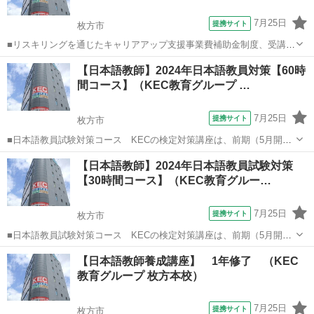
7月25日
提携サイト
枚方市
■リスキリングを通じたキャリアアップ支援事業費補助金制度、受講費
用の最大70％還付（要件有、詳細はお尋ねください） ■KECは全校舎
大阪
枚方市
その他
【日本語教師】2024年日本語教員対策【60時
「文化庁届出受理講座」。 ■受講曜日・時間帯振替受講、校舎間振替
間コース】（KEC教育グループ …
受講、休学制度、動画視聴（基...
7月25日
提携サイト
枚方市
■日本語教員試験対策コース KECの検定対策講座は、前期（5月開
始）と後期（8月開始）の2種類の時期があり、前期には、■水曜30時
大阪
枚方市
その他
【日本語教師】2024年日本語教員試験対策
間コースと■日曜30時間コースの2コース■前期60時間と後期30時間を
【30時間コース】（KEC教育グルー…
加えた90時間コースも選...
7月25日
提携サイト
枚方市
■日本語教員試験対策コース KECの検定対策講座は、前期（5月開
始）と後期（8月開始）の2種類の時期があり、前期には、■水曜30時
大阪
枚方市
その他
【日本語教師養成講座】 1年修了 （KEC
間コースと■日曜30時間コースの2コース■前期60時間と後期30時間を
教育グループ 枚方本校）
加えた90時間コースも選...
7月25日
提携サイト
枚方市