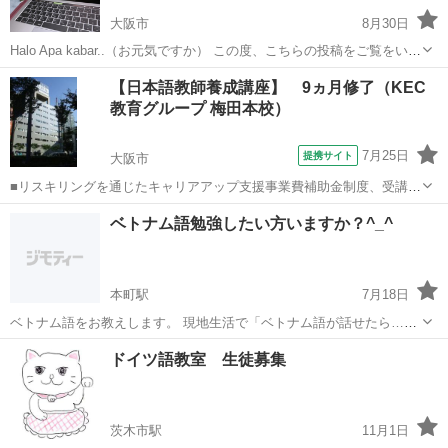
大阪市
8月30日
Halo Apa kabar..（お元気ですか） この度、こちらの投稿をご覧をいた
だき、ありがとうございます。 静岡県内のインドネシア語レッスン承
大阪
大阪市
その他
インドネシア語
【日本語教師養成講座】 9ヵ月修了（KEC
ります。 ・出張プライベートレッスン〜グループレッスンまで ...
教育グループ 梅田本校）
7月25日
提携サイト
大阪市
■リスキリングを通じたキャリアアップ支援事業費補助金制度、受講費
用の最大70％還付（要件有、詳細はお尋ねください） ■KECは全校舎
大阪
大阪市
その他
ベトナム語勉強したい方いますか？^_^
「文化庁届出受理講座」。 ■受講曜日・時間帯振替受講、校舎間振替
受講、休学制度、動画視聴（基...
本町駅
7月18日
ベトナム語をお教えします。 現地生活で「ベトナム語が話せたら…」
と感じたことはありませんか？ 発音が大切なベトナム語では、個別レ
大阪
大阪市
本町駅
その他
ベトナム語
ドイツ語教室 生徒募集
ッスンが効果的。 赴任前レッスン、日常会話まで、ベトナム語レッス
ンは私にお任せください！ ベト...
茨木市駅
11月1日