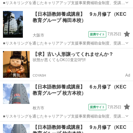
■リスキリングを通じたキャリアアップ支援事業費補助金制度、受講費
用の最大70％還付（要件有、詳細はお尋ねください） ■KECは全校舎
大阪
大阪市
その他
【日本語教師養成講座】 9ヵ月修了（KEC
「文化庁届出受理講座」。 ■受講曜日・時間帯振替受講、校舎間振替
教育グループ 梅田本校）
受講、休学制度、動画視聴（基...
7月25日
提携サイト
大阪市
■リスキリングを通じたキャリアアップ支援事業費補助金制度、受講費
用の最大70％還付（要件有、詳細はお尋ねください） ■KECは全校舎
大阪
大阪市
その他
【求】古い人形譲ってくれませんか？
「文化庁届出受理講座」。 ■受講曜日・時間帯振替受講、校舎間振替
状態が悪くてもOK🙆‍♀️査定0円‼️
受講、休学制度、動画視聴（基...
Ad
COYASH
【日本語教師養成講座】 6ヵ月修了（KEC
教育グループ 枚方本校）
7月25日
提携サイト
枚方市
■リスキリングを通じたキャリアアップ支援事業費補助金制度、受講費
用の最大70％還付（要件有、詳細はお尋ねください） ■KECは全校舎
大阪
枚方市
その他
【日本語教師養成講座】 9ヵ月修了（KEC
「文化庁届出受理講座」。 ■受講曜日・時間帯振替受講、校舎間振替