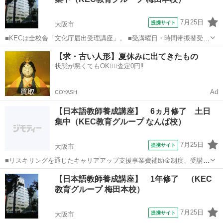
ース）30時間を加えた9...
7月25日
提携サイト
大阪市
■KECは全校舎「文化庁届出受理講座」。 ■受講曜日・時間帯振替受
講、校舎間振替受講、休学制度、動画視聴（基礎理論）と資格への万
大阪
大阪市
その他
【求・古い人形】夏休みに出てきたもの
全なフォロー体制。 ■3年間無料再履修システム：入学から3年以内は
状態が悪くてもOK🙆‍♀️査定0円‼️
何度でも無料で再履修が可能（基...
Ad
COYASH
【日本語教師養成講座】 6ヵ月修了 土日
集中（KEC教育グループ なんば校）
7月25日
提携サイト
大阪市
■リスキリングを通じたキャリアアップ支援事業費補助金制度、受講費
用の最大70％還付（要件有、詳細はお尋ねください ■KECは全校舎
大阪
大阪市
その他
【日本語教師養成講座】 1年修了 （KEC
「文化庁届出受理講座」。 ■受講曜日・時間帯振替受講、校舎間振替
教育グループ 梅田本校）
受講、休学制度、動画視聴（基礎...
7月25日
提携サイト
大阪市