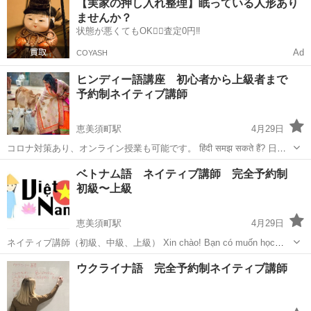
【実家の押し入れ整理】眠っている人形あり
慣や歴史なども学びます。授業中にもモンゴルの歌、モンゴルの服
ませんか？
装、モンゴルの料理、現在モンゴルの生活を...
状態が悪くてもOK🙆‍♀️査定0円‼️
Ad
COYASH
ヒンディー語講座 初心者から上級者まで
予約制ネイティブ講師
恵美須町駅
4月29日
コロナ対策あり、オンライン授業も可能です。 हिंदी समझ सकते हैं? 日常
生活でつかうヒンディー語の会話をお練習しましょう！ ネイティブ講
大阪
大阪市
恵美須町駅
その他
ヒンディー語
ベトナム語 ネイティブ講師 完全予約制
師（初級、中級、上級） "पानी की बूंदे फूल...
初級〜上級
恵美須町駅
4月29日
ネイティブ講師（初級、中級、上級） Xin chào! Bạn có muốn học
tiếng Việt không? Đến với chúng tôi, bạn sẽ được học với giáo viên ...
大阪
大阪市
恵美須町駅
その他
ベトナム語
ウクライナ語 完全予約制ネイティブ講師