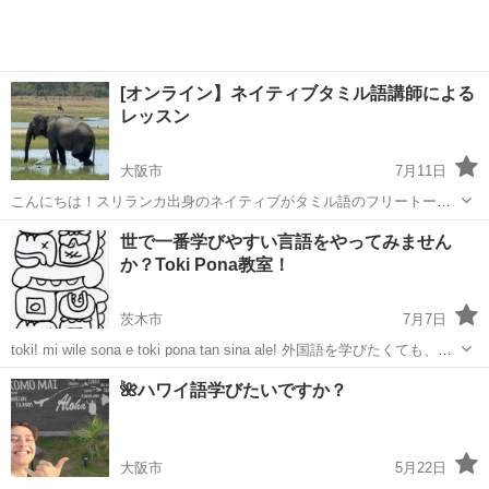
[オンライン】ネイティブタミル語講師による
レッスン
大阪市
7月11日
こんにちは！スリランカ出身のネイティブがタミル語のフリートーク
相手になります。 ・初心者大歓迎！会話を楽しみながらタミル 語に慣
大阪
大阪市
その他
オンライン
世で一番学びやすい言語をやってみません
れたい方にぴったりです。 ・レッスンというよりおしゃべり感覚でリ
か？Toki Pona教室！
ラックスして話しま...
茨木市
7月7日
toki! mi wile sona e toki pona tan sina ale! 外国語を学びたくても、英
語、韓国語などが難しすぎると感じますか？もしそうなら、トキポナ
大阪
茨木市
その他
教会
🌺ハワイ語学びたいですか？
をやってみないといけないですよ！ トキポナとは、...
大阪市
5月22日