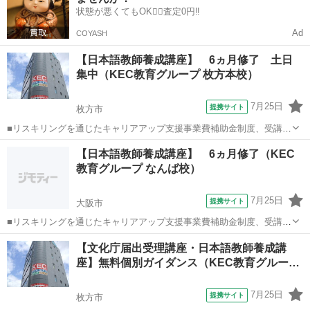
状態が悪くてもOK🙆‍♀️査定0円‼️
Ad
COYASH
【日本語教師養成講座】 6ヵ月修了 土日
集中（KEC教育グループ 枚方本校）
7月25日
提携サイト
枚方市
■リスキリングを通じたキャリアアップ支援事業費補助金制度、受講費
用の最大70％還付（要件有、詳細はお尋ねください ■KECは全校舎
大阪
枚方市
その他
【日本語教師養成講座】 6ヵ月修了（KEC
「文化庁届出受理講座」。 ■受講曜日・時間帯振替受講、校舎間振替
教育グループ なんば校）
受講、休学制度、動画視聴（基礎...
7月25日
提携サイト
大阪市
■リスキリングを通じたキャリアアップ支援事業費補助金制度、受講費
用の最大70％還付（要件有、詳細はお尋ねください） ■KECは全校舎
大阪
大阪市
その他
【文化庁届出受理講座・日本語教師養成講
「文化庁届出受理講座」。 ■受講曜日・時間帯振替受講、校舎間振替
座】無料個別ガイダンス（KEC教育グルー…
受講、休学制度、動画視聴（基...
7月25日
提携サイト
枚方市