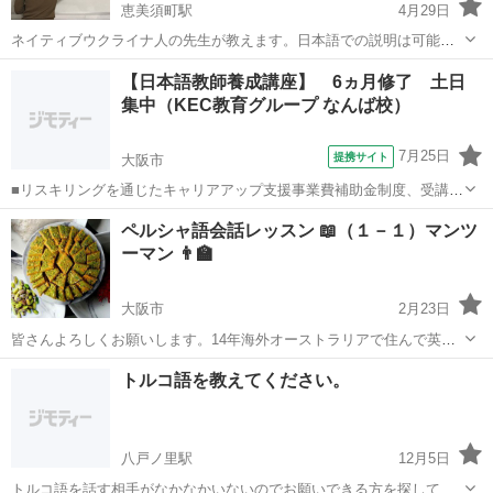
恵美須町駅
4月29日
ネイティブウクライナ人の先生が教えます。日本語での説明は可能で
す。ウクライナ語及び文化・習慣を学び会話中心の授業を行います。
大阪
大阪市
恵美須町駅
その他
【日本語教師養成講座】 6ヵ月修了 土日
参加者のみなさんと楽しく時間を送ってください。 オンライン参加者
集中（KEC教育グループ なんば校）
もオーケーです。全て前払いで受付致し...
7月25日
提携サイト
大阪市
■リスキリングを通じたキャリアアップ支援事業費補助金制度、受講費
用の最大70％還付（要件有、詳細はお尋ねください ■KECは全校舎
大阪
大阪市
その他
ペルシャ語会話レッスン 📖（１－１）マンツ
「文化庁届出受理講座」。 ■受講曜日・時間帯振替受講、校舎間振替
ーマン 👨‍🏫
受講、休学制度、動画視聴（基礎...
大阪市
2月23日
皆さんよろしくお願いします。14年海外オーストラリアで住んで英語
のネイティブスピーカーであります。その前はイランに３年住んでい
大阪
大阪市
その他
ペルシャ語
トルコ語を教えてください。
て、２０１１にも旅行1ヶ月行きました。イランの文化、歴史や食べ物
についても話せます。ペルシャ語会話...
八戸ノ里駅
12月5日
トルコ語を話す相手がなかなかいないのでお願いできる方を探してい