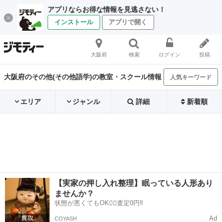
アプリならお得な情報を見逃さない！
インストール
アプリで開く
大阪府
検索
ログイン
投稿
大阪府のその他(その他語学)の教室・スクール情報
人気キーワード
エリア
ジャンル
詳細
新着順
【実家の押し入れ整理】眠っている人形あり
ませんか？
状態が悪くてもOK🙆‍♀️査定0円‼️
Ad
COYASH