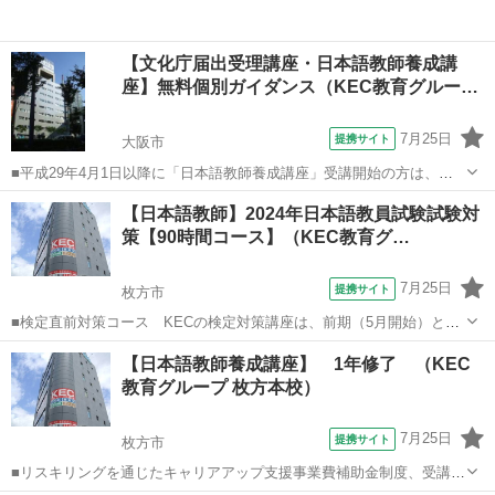
【文化庁届出受理講座・日本語教師養成講
座】無料個別ガイダンス（KEC教育グルー…
7月25日
提携サイト
大阪市
■平成29年4月1日以降に「日本語教師養成講座」受講開始の方は、そ
の講座内容が文化庁に認められた「文化庁届出受理講座」であること
大阪
大阪市
その他
【日本語教師】2024年日本語教員試験試験対
が必要です。KECなら全校舎で届出受理講座が受講できます。 資格を
策【90時間コース】（KEC教育グ…
取り、国内、海外の日本語教師...
7月25日
提携サイト
枚方市
■検定直前対策コース KECの検定対策講座は、前期（5月開始）と後
期（7月開始）の2種類の時期があり、前期には、■水曜30時間コース
大阪
枚方市
その他
【日本語教師養成講座】 1年修了 （KEC
と■日曜30時間コースの2コース■前期60時間と後期（検定直前対策コ
教育グループ 枚方本校）
ース）30時間を加えた9...
7月25日
提携サイト
枚方市
■リスキリングを通じたキャリアアップ支援事業費補助金制度、受講費
用の最大70％還付（要件有、詳細はお尋ねください） ■KECは全校舎