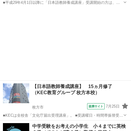
■平成29年4月1日以降に「日本語教師養成講座」受講開始の方は、そ
の講座内容が文化庁に認められた「文化庁届出受理講座」であること
大阪
枚方市
その他
が必要です。KECなら全校舎で届出受理講座が受講できます。 資格を
取り、国内、海外の日本語教師...
【日本語教師養成講座】 15ヵ月修了
（KEC教育グループ 枚方本校）
7月25日
提携サイト
枚方市
■KECは全校舎「文化庁届出受理講座」。 ■受講曜日・時間帯振替受
講、校舎間振替受講、休学制度、動画視聴（基礎理論）と資格への万
大阪
枚方市
その他
中学受験をお考えの小学生 小４までに英検
全なフォロー体制。 ■3年間無料再履修システム：入学から3年以内は