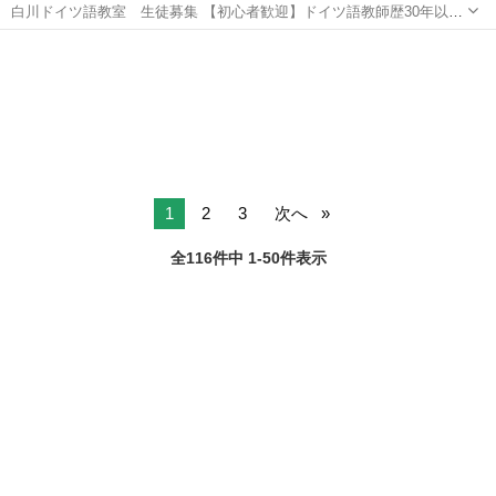
白川ドイツ語教室 生徒募集 【初心者歓迎】ドイツ語教師歴30年以
上、丁寧に教えます（Zoom可） ドイツ語で困っていませんか？ ・大
大阪
茨木市
茨木市駅
その他
ドイツ語
学の授業についていけない ・試験対策をしたい ・文法がよく分からな
い ...
1
2
3
次へ
全116件中 1-50件表示