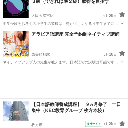
３級（できれば準２級）取得を目指す
何度でも無料で再履修が可能（基...
大阪天満宮駅
6月29日
中学受験をお考えの小学生の皆様は、塾が忙しくなる４年生までに最
低でも英検３級、できれば準２級を合格したいですよね。マイスタイ
大阪
大阪市
大阪天満宮駅
その他
フリースクール
アラビア語講座 完全予約制ネイティブ講師
ルではそんな１～３年生の生徒がよくお通いです。今や英語が話せ
る・できるのは当たり前。中学に入ってから...
恵美須町駅
5月18日
ネイティブアラブ人の先生が教えます。日本語での説明は可能です。
アラビア語及び文化・習慣を学び会話中心の授業を行います。参加者
大阪
大阪市
恵美須町駅
その他
アラビア語
のみなさんと楽しく時間を送ってください。 オンライン参加者もオー
ケーです。全て前払いで受付致します。...
【日本語教師養成講座】 9ヵ月修了 土日
集中（KEC教育グループ 枚方本校）
7月25日
提携サイト
枚方市