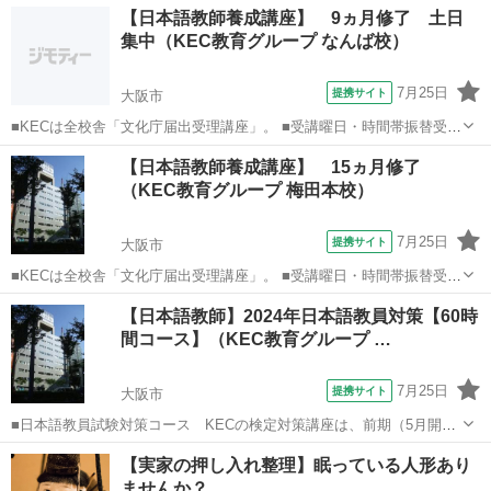
大阪
枚方市
その他
【日本語教師養成講座】 9ヵ月修了 土日
「文化庁届出受理講座」。 ■受講曜日・時間帯振替受講、校舎間振替
集中（KEC教育グループ なんば校）
受講、休学制度、動画視聴（基...
7月25日
提携サイト
大阪市
■KECは全校舎「文化庁届出受理講座」。 ■受講曜日・時間帯振替受
講、校舎間振替受講、休学制度、動画視聴（基礎理論）と資格への万
大阪
大阪市
その他
【日本語教師養成講座】 15ヵ月修了
全なフォロー体制。 ■3年間無料再履修システム：入学から3年以内は
（KEC教育グループ 梅田本校）
何度でも無料で再履修が可能（基...
7月25日
提携サイト
大阪市
■KECは全校舎「文化庁届出受理講座」。 ■受講曜日・時間帯振替受
講、校舎間振替受講、休学制度、動画視聴（基礎理論）と資格への万
大阪
大阪市
その他
【日本語教師】2024年日本語教員対策【60時
全なフォロー体制。 ■3年間無料再履修システム：入学から3年以内は
間コース】（KEC教育グループ …
何度でも無料で再履修が可能（基...
7月25日
提携サイト
大阪市
■日本語教員試験対策コース KECの検定対策講座は、前期（5月開
始）と後期（8月開始）の2種類の時期があり、前期には、■水曜30時
大阪
大阪市
その他
【実家の押し入れ整理】眠っている人形あり
間コースと■日曜30時間コースの2コース■前期60時間と後期30時間を
ませんか？
加えた90時間コースも選...