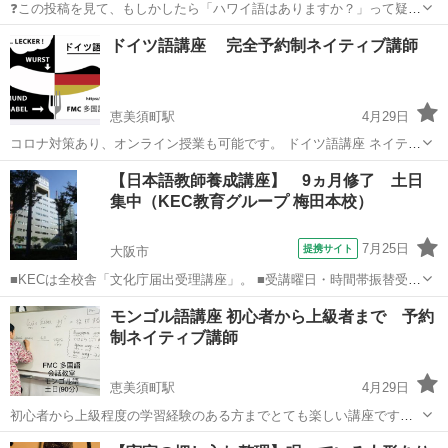
❓この投稿を見て、もしかしたら「ハワイ語はありますか？」って疑問
に思ったかもしれないです。 👍実はあります！でも、実際にハワイ語
大阪
大阪市
その他
ハワイ語
ドイツ語講座 完全予約制ネイティブ講師
話せる人が今少なくて本当に残念です。 なので、交流して、分かち合
えたらと思ってこのクラス...
恵美須町駅
4月29日
コロナ対策あり、オンライン授業も可能です。 ドイツ語講座 ネイティ
ブドイツ先生が教えます。日本語での説明は可能です。ドイツ語及び
大阪
大阪市
恵美須町駅
その他
ドイツ語
【日本語教師養成講座】 9ヵ月修了 土日
文化・習慣を学び会話中心の授業を行います。参加者のみなさんと楽
集中（KEC教育グループ 梅田本校）
しく時間を送ってください。 オ...
7月25日
提携サイト
大阪市
■KECは全校舎「文化庁届出受理講座」。 ■受講曜日・時間帯振替受
講、校舎間振替受講、休学制度、動画視聴（基礎理論）と資格への万
大阪
大阪市
その他
モンゴル語講座 初心者から上級者まで 予約
全なフォロー体制。 ■3年間無料再履修システム：入学から3年以内は
制ネイティブ講師
何度でも無料で再履修が可能（基...
恵美須町駅
4月29日
初心者から上級程度の学習経験のある方までとても楽しい講座です。
モンゴル語の発言、文法を学びながら、モンゴルの伝統的な文化や習
大阪
大阪市
恵美須町駅
その他
モンゴル語