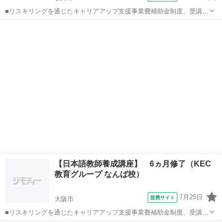
■リスキリングを通じたキャリアアップ支援事業費補助金制度、受講費
用の最大70％還付（要件有、詳細はお尋ねください） ■KECは全校舎
大阪
枚方市
その他
「文化庁届出受理講座」。 ■受講曜日・時間帯振替受講、校舎間振替
受講、休学制度、動画視聴（基...
【日本語教師養成講座】 6ヵ月修了（KEC
教育グループ なんば校）
7月25日
提携サイト
大阪市
■リスキリングを通じたキャリアアップ支援事業費補助金制度、受講費