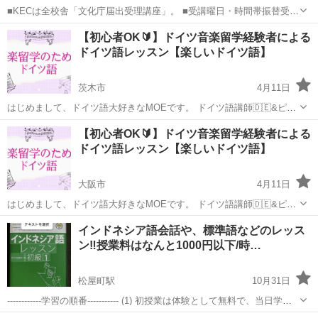
■KECは全校舎「文化庁届出受理講座」。 ■受講曜日・時間帯振替受
講、校舎間振替受講、休学制度、動画視聴（基礎理論）と資格への万
大阪
枚方市
その他
【初心者OK🔰】ドイツ音楽留学経験者による
全なフォロー体制。 ■3年間無料再履修システム：入学から3年以内は
ドイツ語レッスン【楽しいドイツ語】
何度でも無料で再履修が可能（基...
茨木市
4月11日
はじめまして、ドイツ語大好きなMOEです。 ドイツ語講師🇩🇪&ピア
ノ講師🎹をしております。 某習い事サイトでドイツ語講師ランキング
大阪
茨木市
その他
ドイツ語
【初心者OK🔰】ドイツ音楽留学経験者による
1位を獲得しました🥇 2021年10月に留学を終え、ドイツから日本へ本
ドイツ語レッスン【楽しいドイツ語】
帰国しました。 大...
大阪市
4月11日
はじめまして、ドイツ語大好きなMOEです。 ドイツ語講師🇩🇪&ピア
ノ講師🎹をしております。 某習い事サイトでドイツ語講師ランキング
大阪
大阪市
その他
ドイツ語
インドネシア語会話や、標準語などのレッス
1位を獲得しました🥇 2021年10月に留学を終え、ドイツから日本へ本
ン‼️授業料はなんと1000円以下/時…
帰国しました。 大...
松屋町駅
10月31日
------------学習の順番----------- (1) 初授業は体験として無料で、当日学習
者の希望をヒアリング (2) 学習者の希望に沿って勉強で、学習者の課