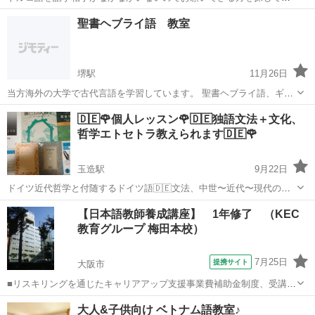
ます。 ZOOMでも大丈夫です。 宜しくお願い致します。
大阪
東大阪市
八戸ノ里駅
その他
トルコ語
聖書ヘブライ語 教室
堺駅
11月26日
当方海外の大学で古代言語を学習しています。 聖書ヘブライ語、ギリ
シャ語、アラム語、アッカド語等に興味がある方がおられたら是非連
大阪
大阪市
堺駅
その他
Discord
🇩🇪🌹個人レッスン🌹🇩🇪独語文法＋文化、
絡ください。 聖書ヘブライ語以外であれば基礎レベル、聖書ヘブライ
哲学エトセトラ教えられます🇩🇪🌹
語だと中級レベルまで指導可能で...
玉造駅
9月22日
ドイツ近代哲学と付随するドイツ語🇩🇪文法、中世〜近代〜現代の西
欧文化と歴史、哲学、古代ギリシア哲学と古代ギリシア語やラテン
大阪
大阪市
玉造駅
その他
哲学
【日本語教師養成講座】 1年修了 （KEC
語、宗教学(宗教の概要と宗教観。三大宗教から仏教、マニ教やゾロア
教育グループ 梅田本校）
スターなどのニッチな宗教観まで)を出張...
7月25日
提携サイト
大阪市
■リスキリングを通じたキャリアアップ支援事業費補助金制度、受講費
用の最大70％還付（要件有、詳細はお尋ねください） ■KECは全校舎
大阪
大阪市
その他
大人&子供向け ベトナム語教室♪
「文化庁届出受理講座」。 ■受講曜日・時間帯振替受講、校舎間振替