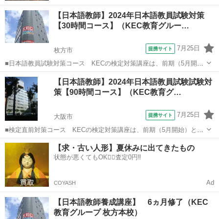
【日本語教師】2024年日本語教員試験対策
【30時間コース】（KEC教育グルー…
7月25日
提携サイト
枚方市
■日本語教員試験対策コース KECの検定対策講座は、前期（5月開
始）と後期（8月開始）の2種類の時期があり、前期には、■水曜30時
大阪
枚方市
その他
【日本語教師】2024年日本語教員試験試験対
間コースと■日曜30時間コースの2コース■前期60時間と後期30時間を
策【90時間コース】（KEC教育グ…
加えた90時間コースも選...
7月25日
提携サイト
大阪市
■検定直前対策コース KECの検定対策講座は、前期（5月開始）と後
期（7月開始）の2種類の時期があり、前期には、■水曜30時間コース
大阪
大阪市
その他
【求・古い人形】夏休みに出てきたもの
と■日曜30時間コースの2コース■前期60時間と後期（検定直前対策コ
状態が悪くてもOK🙆‍♀️査定0円‼️
ース）30時間を加えた9...
Ad
COYASH
【日本語教師養成講座】 6ヵ月修了（KEC
教育グループ 枚方本校）