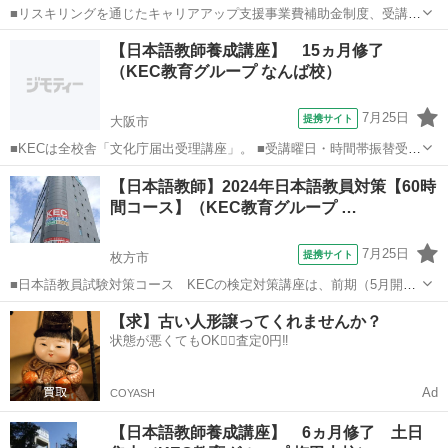
■リスキリングを通じたキャリアアップ支援事業費補助金制度、受講費
用の最大70％還付（要件有、詳細はお尋ねください） ■KECは全校舎
大阪
大阪市
その他
【日本語教師養成講座】 15ヵ月修了
「文化庁届出受理講座」。 ■受講曜日・時間帯振替受講、校舎間振替
（KEC教育グループ なんば校）
受講、休学制度、動画視聴（基...
7月25日
提携サイト
大阪市
■KECは全校舎「文化庁届出受理講座」。 ■受講曜日・時間帯振替受
講、校舎間振替受講、休学制度、動画視聴（基礎理論）と資格への万
大阪
大阪市
その他
【日本語教師】2024年日本語教員対策【60時
全なフォロー体制。 ■3年間無料再履修システム：入学から3年以内は
間コース】（KEC教育グループ …
何度でも無料で再履修が可能（基...
7月25日
提携サイト
枚方市
■日本語教員試験対策コース KECの検定対策講座は、前期（5月開
始）と後期（8月開始）の2種類の時期があり、前期には、■水曜30時
大阪
枚方市
その他
【求】古い人形譲ってくれませんか？
間コースと■日曜30時間コースの2コース■前期60時間と後期30時間を
状態が悪くてもOK🙆‍♀️査定0円‼️
加えた90時間コースも選...
Ad
COYASH
【日本語教師養成講座】 6ヵ月修了 土日