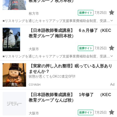
教育グループ 枚方本校）
受講、休学制度、動画視聴（基...
7月25日
提携サイト
枚方市
■リスキリングを通じたキャリアアップ支援事業費補助金制度、受講費
用の最大70％還付（要件有、詳細はお尋ねください） ■KECは全校舎
大阪
枚方市
その他
【日本語教師養成講座】 6ヵ月修了（KEC
「文化庁届出受理講座」。 ■受講曜日・時間帯振替受講、校舎間振替
教育グループ 梅田本校）
受講、休学制度、動画視聴（基...
7月25日
提携サイト
大阪市
■リスキリングを通じたキャリアアップ支援事業費補助金制度、受講費
用の最大70％還付（要件有、詳細はお尋ねください） ■KECは全校舎
大阪
大阪市
その他
【実家の押し入れ整理】眠っている人形あり
「文化庁届出受理講座」。 ■受講曜日・時間帯振替受講、校舎間振替
ませんか？
受講、休学制度、動画視聴（基...
状態が悪くてもOK🙆‍♀️査定0円‼️
Ad
COYASH
【日本語教師養成講座】 1年修了 （KEC
教育グループ なんば校）
7月25日
提携サイト
大阪市