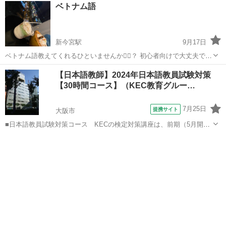
大阪
大阪市
松屋町駅
その他
標準語
ベトナム語
題の添削 * 授業料 : 1000円/時間 *フレックス...
新今宮駅
9月17日
ベトナム語教えてくれるひといませんか🙇‍♀️？ 初心者向けで大丈夫です
が、会話できるようになるのが目標です。 よろしくお願いします🙇‍♀️
大阪
大阪市
新今宮駅
その他
ベトナム語
【日本語教師】2024年日本語教員試験対策
【30時間コース】（KEC教育グルー…
7月25日
提携サイト
大阪市
■日本語教員試験対策コース KECの検定対策講座は、前期（5月開
始）と後期（8月開始）の2種類の時期があり、前期には、■水曜30時
大阪
大阪市
その他
間コースと■日曜30時間コースの2コース■前期60時間と後期30時間を
加えた90時間コースも選...