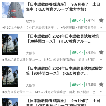
用の最大70％還付（要件有、詳細はお尋ねください） ■KECは全校舎
大阪
大阪市
その他
【日本語教師養成講座】 9ヵ月修了 土日
「文化庁届出受理講座」。 ■受講曜日・時間帯振替受講、校舎間振替
集中（KEC教育グループ 枚方本校）
受講、休学制度、動画視聴（基...
7月25日
提携サイト
枚方市
■KECは全校舎「文化庁届出受理講座」。 ■受講曜日・時間帯振替受
講、校舎間振替受講、休学制度、動画視聴（基礎理論）と資格への万
大阪
枚方市
その他
【日本語教師】2024年日本語教員試験対策
全なフォロー体制。 ■3年間無料再履修システム：入学から3年以内は
【30時間コース】（KEC教育グルー…
何度でも無料で再履修が可能（基...
7月25日
提携サイト
大阪市
■日本語教員試験対策コース KECの検定対策講座は、前期（5月開
始）と後期（8月開始）の2種類の時期があり、前期には、■水曜30時
大阪
大阪市
その他
【日本語教師】2024年日本語教員試験試験対
間コースと■日曜30時間コースの2コース■前期60時間と後期30時間を
策【90時間コース】（KEC教育グ…
加えた90時間コースも選...
7月25日
提携サイト
大阪市
■検定直前対策コース KECの検定対策講座は、前期（5月開始）と後
期（7月開始）の2種類の時期があり、前期には、■水曜30時間コース
大阪
大阪市
その他
【日本語教師養成講座】 9ヵ月修了 土日
と■日曜30時間コースの2コース■前期60時間と後期（検定直前対策コ
集中（KEC教育グループ 梅田本校）