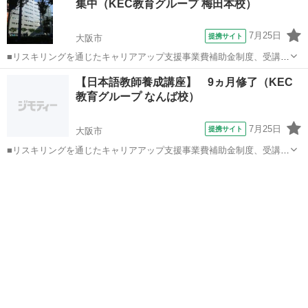
集中（KEC教育グループ 梅田本校）
7月25日
提携サイト
大阪市
■リスキリングを通じたキャリアアップ支援事業費補助金制度、受講費
用の最大70％還付（要件有、詳細はお尋ねください ■KECは全校舎
大阪
大阪市
その他
【日本語教師養成講座】 9ヵ月修了（KEC
「文化庁届出受理講座」。 ■受講曜日・時間帯振替受講、校舎間振替
教育グループ なんば校）
受講、休学制度、動画視聴（基礎...
7月25日
提携サイト
大阪市
■リスキリングを通じたキャリアアップ支援事業費補助金制度、受講費
用の最大70％還付（要件有、詳細はお尋ねください） ■KECは全校舎
大阪
大阪市
その他
「文化庁届出受理講座」。 ■受講曜日・時間帯振替受講、校舎間振替
受講、休学制度、動画視聴（基...