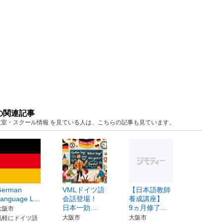
の関連記事
阪 教室・スクール情報 を見ている人は、こちらの記事も見ています。
German
VMLドイツ語
【日本語教師
Language L…
会話登場！
養成講座】
日本一効…
9ヵ月修了…
大阪市
大阪市
大阪市
気軽にドイツ語