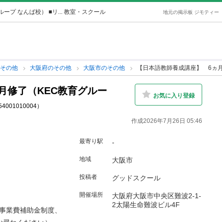
プ なんば校） ■リ... 教室・スクール
地元の掲示板 ジモティー
その他
大阪府のその他
大阪市のその他
【日本語教師養成講座】 6ヵ月
月修了（KEC教育グルー
お気に入り登録
054001010004）
作成2026年7月26日 05:46
最寄り駅
-
地域
大阪市
投稿者
グッドスクール
開催場所
大阪府大阪市中央区難波2-1-
2太陽生命難波ビル4F
事業費補助金制度、