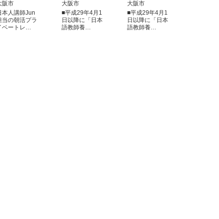
大阪市
大阪市
大阪市
日本人講師Jun
■平成29年4月1
■平成29年4月1
担当の朝活プラ
日以降に「日本
日以降に「日本
イベートレ…
語教師養…
語教師養…