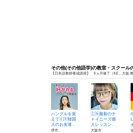
その他(その他語学)の教室・スクール
【日本語教師養成講座】 6ヵ月修了（KE... 大
ハングルを覚
🇨🇳最新のチ
えて🇰🇷韓国
ャイニーズ個
人のお友達…
人レッスン…
堺市
大阪市