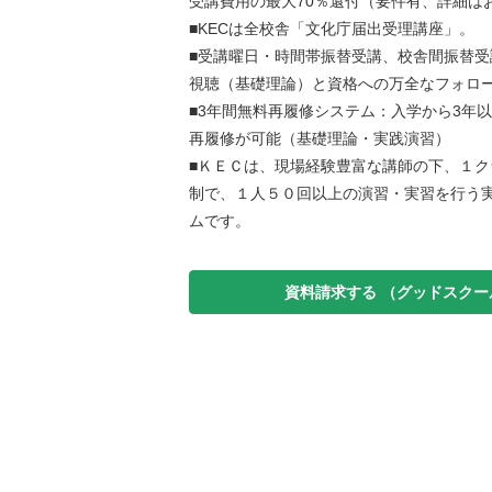
受講費用の最大70％還付（要件有、詳細は
■KECは全校舎「文化庁届出受理講座」。
■受講曜日・時間帯振替受講、校舎間振替受
視聴（基礎理論）と資格への万全なフォロ
■3年間無料再履修システム：入学から3年
再履修が可能（基礎理論・実践演習）
■ＫＥＣは、現場経験豊富な講師の下、１ク
制で、１人５０回以上の演習・実習を行う
ムです。
資料請求する
（グッドスクー