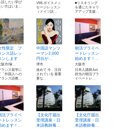
を話したい学び
VMLボイスメッ
■リスキリング
たい方はいま…
セージレッスン
を通じたキャリ
（ドイツ語…
アアップ支援…
女性限定 フ
中国語マンツ
朝活プライベ
ランス語レッ
ーマン2,000
ートレッスン
スンします
円台が…
始めます！…
大阪市/塚…
堺市
大阪市
フランス留学に
改めて 今、注目
日本人講師Jun
て「外国人への
されている 最重
担当の朝活プラ
フランス語教…
要な…
イベートレ…
朝活プライベ
【文化庁届出
【文化庁届出
ートレッスン
受理講座・日
受理講座・日
始めます！…
本語教師養…
本語教師養…