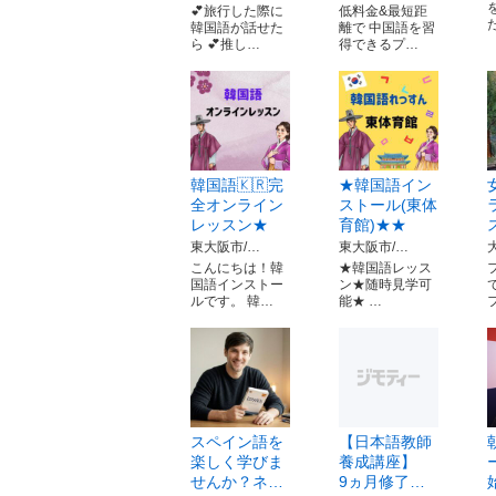
💕旅行した際に
低料金&最短距
韓国語が話せた
離で 中国語を習
ら 💕推し…
得できるプ…
韓国語🇰🇷完
★韓国語イン
全オンライン
ストール(東体
レッスン★
育館)★★
東大阪市/…
東大阪市/…
こんにちは！韓
★韓国語レッス
国語インストー
ン★随時見学可
ルです。 韓…
能★ …
スペイン語を
【日本語教師
楽しく学びま
養成講座】
せんか？ネ…
9ヵ月修了…