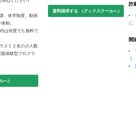
お尋ねください）
詐
資料請求する
（グッドスクールへ）
講、休学制度、動画
に
ー体制。
以内は何度でも無料で
関
ラス１２名の少人数
実践体験型プログラ
う
ルへ）