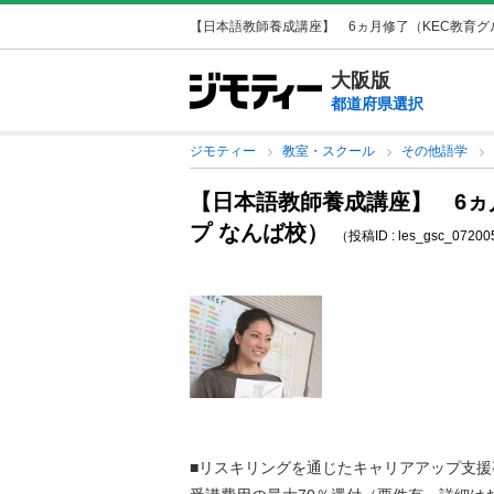
【日本語教師養成講座】 6ヵ月修了（KEC教育グルー
大阪版
都道府県選択
ジモティー
教室・スクール
その他語学
【日本語教師養成講座】 6ヵ
プ なんば校）
（投稿ID : les_gsc_0720
■リスキリングを通じたキャリアアップ支援