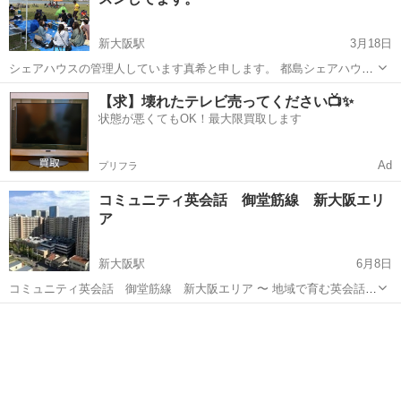
の知識もシ...
新大阪駅
3月18日
シェアハウスの管理人しています真希と申します。 都島シェアハウス
の前がすごく景色の良い淀川の土手で定期的に英会話レッスンを行っ
大阪
大阪市
新大阪駅
英会話
英会話レッスン
【求】壊れたテレビ売ってください📺✨
ています。 トピックスはその時、その時で違いますが、実際に外国人
状態が悪くてもOK！最大限買取します
さん、あと英会話講師と輪になり...
Ad
プリフラ
コミュニティ英会話 御堂筋線 新大阪エリ
ア
新大阪駅
6月8日
コミュニティ英会話 御堂筋線 新大阪エリア 〜 地域で育む英会話教
室 〜 お家の近所でお友達と楽しく学ぶ英会話教室(年少～小学生)。 講
大阪
大阪市
新大阪駅
英会話
コミュニティ
師は経験豊富な外国人で、月4回のレッスン！ お月謝はクラスみん
な...