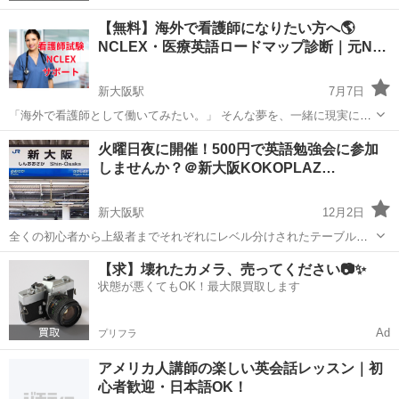
【無料】海外で看護師になりたい方へ🌎
NCLEX・医療英語ロードマップ診断｜元N…
新大阪駅
7月7日
「海外で看護師として働いてみたい。」 そんな夢を、一緒に現実にし
ませんか？🌎 私は日本で看護師・助産師として勤務した後、
大阪
大阪市
新大阪駅
英会話
火曜日夜に開催！500円で英語勉強会に参加
NCLEX（アメリカ看護師国家試験）に合格し、ニューヨークの病院で
しませんか？＠新大阪KOKOPLAZ…
看護師として働いていました...
新大阪駅
12月2日
全くの初心者から上級者までそれぞれにレベル分けされたテーブル（4
人～6人）を準備しています。その中から自分にあったレベルでご参加
大阪
大阪市
新大阪駅
英会話
【求】壊れたカメラ、売ってください📷✨
いただきます。 4人～6人のグループトーク、フリーカンバセーショ
状態が悪くてもOK！最大限買取します
ン、TABOOなどの英語を...
Ad
プリフラ
アメリカ人講師の楽しい英会話レッスン｜初
心者歓迎・日本語OK！