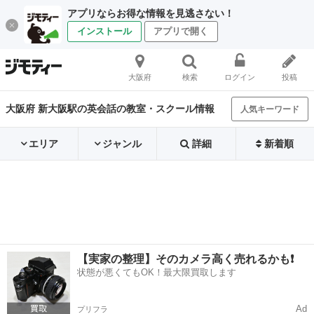
アプリならお得な情報を見逃さない！
インストール
アプリで開く
大阪府
検索
ログイン
投稿
大阪府 新大阪駅の英会話の教室・スクール情報
人気キーワード
エリア
ジャンル
詳細
新着順
【実家の整理】そのカメラ高く売れるかも❗️
状態が悪くてもOK！最大限買取します
Ad
プリフラ