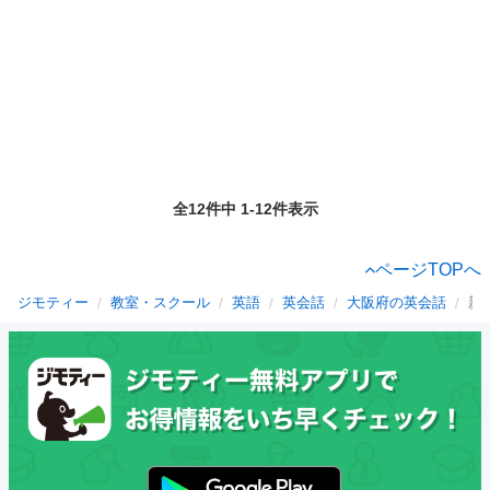
全12件中 1-12件表示
ページTOPへ
ジモティー
教室・スクール
英語
英会話
大阪府の英会話
新