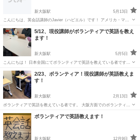
新大阪駅
5月13日
こんにちは、英会話講師のJavier（ハビエル）です！ アメリカ・マイ
アミ出身で、日本在住10年以上。日本語も話せるので初心者の方も安
大阪
大阪市
新大阪駅
英会話
初心者
5/12、現役講師がボランティアで英語を教え
心してレッスンできます。 英語・日本語・スペイン語を話し、フラン
ます！
ス語も少しできます。 ...
新大阪駅
5月5日
こんにちは！ 日本全国にてボランティアで英語を教えている者です。
大阪、東京での対面ボランティアレッスンの告知です。以下詳細 🎈場
大阪
大阪市
新大阪駅
英会話
小学生
2/23、ボランティア！現役講師が英語教えま
所と日時 5/12、新大阪駅付近 13:30〜14:30初級会話 14...
す！
新大阪駅
2月13日
ボランティアで英語を教えている者です。 大阪方面でのボランティア
レッスンの告知です。 🎈場所🎈 大阪(新大阪駅付近の予定)、京都と兵
大阪
大阪市
新大阪駅
英会話
バイリンガル
ボランティアで英語教えます！
庫(人数集まれば、集まらなければ大阪のみ) 🎈日時🎈 2/23日、午前
10...
新大阪駅
12月9日