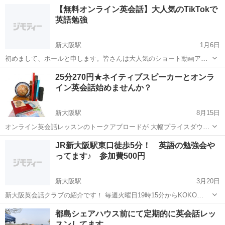
要な英語力が身に付くコーチングの一部を大公開！ あなたの英語のお
大阪
大阪市
新大阪駅
英会話
コーチング
【無料オンライン英会話】大人気のTikTokで
悩みをご相談いただけます！ 【こんな方におすすめ！】 ★海外旅行に
英語勉強
行きたい ★...
新大阪駅
1月6日
初めまして、ポールと申します。皆さんは大人気のショート動画アプ
リTikTokを使っていますか？TikTokは日本だけではなく、全世界で既
大阪
大阪市
新大阪駅
英会話
オンライン
25分270円★ネイティブスピーカーとオンラ
に10億人以上の人に使われており、毎日無数の新しいトレンド・流行
イン英会話始めませんか？
がTikTokから生まれ...
新大阪駅
8月15日
オンライン英会話レッスンのトークアブロードが 大幅プライスダウン
25分390円→270円となりました♪ アメリカ、カナダ、イギリス、オー
大阪
大阪市
新大阪駅
英会話
JR新大阪駅東口徒歩5分！ 英語の勉強会や
ストラリア、 ニュージーランドなどのネイティヴ講師と 英語で楽しく
ってます♪ 参加費500円
コミュニケーシ...
新大阪駅
3月20日
新大阪英会話クラブの紹介です！ 毎週火曜日19時15分からKOKO
PLAZAにて英語の勉強会やっています＾＾ 英語好きの人たちが集まっ
大阪
大阪市
新大阪駅
英会話
課題
都島シェアハウス前にて定期的に英会話レッ
てゲームや課題をしながら、英会話を楽しんでいます♪ 英語について
スンしてます。