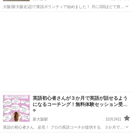
大阪(新大阪近辺)で英語ボランティア始めました！ 月に2回ほどで良け
れば！ オンラインも始めました！(zoomかmessengerかline) 文法、会
大阪
大阪市
新大阪駅
英会話
興味
話、発音矯正、各種資格試験対策など、何でも助けます！ ...
英語初心者さんが３か月で英語が話せるよう
になるコーチング！無料体験セッション受…
新大阪駅
10月24日
英語の初心者さん、必見！ プロの英語コーチが提供する、３か月で必