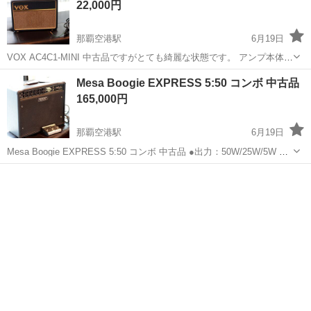
22,000円
那覇空港駅
6月19日
VOX AC4C1-MINI 中古品ですがとても綺麗な状態です。 アンプ本体、
電源ケーブル（元箱なし） 取りに来ていただける方にお譲りいたしま
沖縄
中頭郡
那覇空港駅
アンプ
Mesa Boogie EXPRESS 5:50 コンボ 中古品
す。 （北谷町 13時～20時の間）
165,000円
那覇空港駅
6月19日
Mesa Boogie EXPRESS 5:50 コンボ 中古品 ●出力：50W/25W/5W ●
チャンネル数：2 ●コントロール：GAIN、TREBLE、MID、BASS、
沖縄
中頭郡
那覇空港駅
アンプ
REVERB、MASTE...