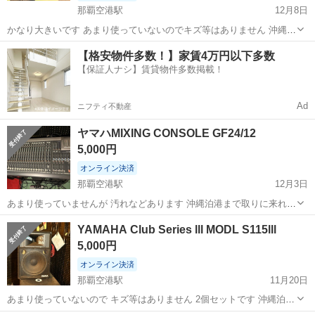
那覇空港駅
12月8日
かなり大きいです あまり使っていないのでキズ等はありません 沖縄の
泊港まで取りに来れる方
沖縄
島尻郡
那覇空港駅
エフェクター、PA機器
かなり
【格安物件多数！】家賃4万円以下多数
【保証人ナシ】賃貸物件多数掲載！
Ad
ニフティ不動産
ヤマハMIXING CONSOLE GF24/12
5,000円
オンライン決済
那覇空港駅
12月3日
あまり使っていませんが 汚れなどあります 沖縄泊港まで取りに来れる
方
沖縄
島尻郡
那覇空港駅
エフェクター、PA機器
汚れ
YAMAHA Club Series lll MODL S115lll
5,000円
オンライン決済
那覇空港駅
11月20日
あまり使っていないので キズ等はありません 2個セットです 沖縄泊港
まで取りに来れる方