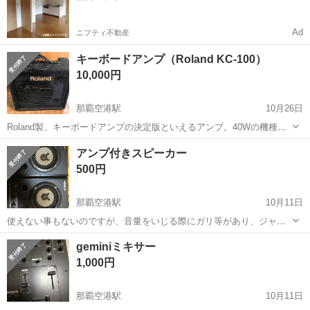
Ad
ニフティ不動産
キーボードアンプ（Roland KC-100）
10,000円
那覇空港駅
10月26日
Roland製、キーボードアンプの決定版といえるアンプ。40Wの機種
で、室内〜小中ライブハウス〜ストリート向け、車があれば女性でも
沖縄
那覇市
那覇空港駅
アンプ
Roland
アンプ付きスピーカー
持ち運びしやすいサイズ（逆にこれ以上のワット数だとかなりの重量
500円
になります）。おうちのキーボード...
那覇空港駅
10月11日
使えない事もないのですが、音量をいじる際にガリ等があり、ジャン
ク扱いでお願いします！直せる方いかがでしょう？
沖縄
中頭郡
那覇空港駅
アンプ
ガリ
geminiミキサー
1,000円
那覇空港駅
10月11日