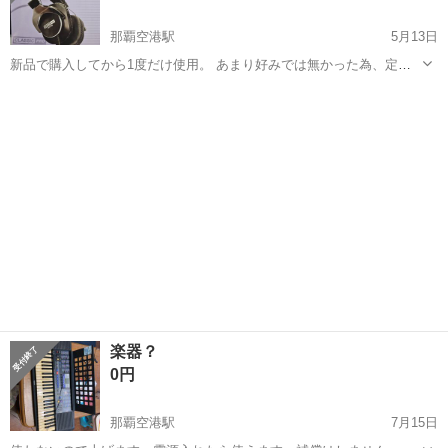
那覇空港駅
5月13日
新品で購入してから1度だけ使用。 あまり好みでは無かった為、定価
より安くで譲ります。
沖縄
南城市
那覇空港駅
弦楽器、ギター
新品
楽器？
0円
那覇空港駅
7月15日