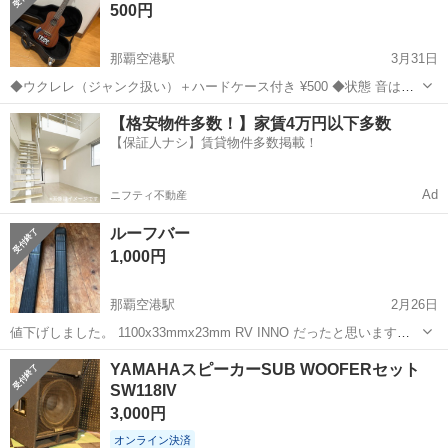
掘り出し物
500円
探す楽しみあり...
那覇空港駅
3月31日
◆ウクレレ（ジャンク扱い）＋ハードケース付き ¥500 ◆状態 音は問
題なく出ますが、 ボディの継ぎ目が剥がれているため 【ジャンク品】
沖縄
沖縄市
那覇空港駅
弦楽器、ギター
ケース
【格安物件多数！】家賃4万円以下多数
として出品します。 修理できる方や、練習用・インテリア用として お
【保証人ナシ】賃貸物件多数掲載！
すす...
Ad
ニフティ不動産
ルーフバー
1,000円
那覇空港駅
2月26日
値下げしました。 1100x33mmx23mm RV INNO だったと思います。
引き渡しは石垣市真栄里公園で。
沖縄
那覇市
那覇空港駅
弦楽器、ギター
ルーフ
YAMAHAスピーカーSUB WOOFERセット
SW118IV
3,000円
オンライン決済