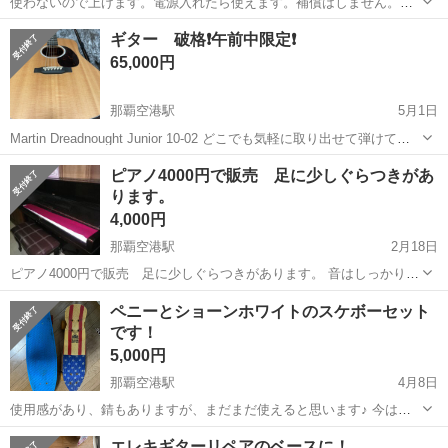
使わないので上げます。電源入れたら使えます。補償はしません。私
は引けません
沖縄
沖縄市
那覇空港駅
電子楽器
ギター 破格❗️午前中限定❗️
65,000円
那覇空港駅
5月1日
Martin Dreadnought Junior 10-02 どこでも気軽に取り出せて弾けて音
も良いため重宝すると思います 2023.4月新品購入 ソフトケース保管
沖縄
那覇市
那覇空港駅
弦楽器、ギター
マーチン
ピアノ4000円で販売 足に少しぐらつきがあ
オール単板 サウンドハウスで...
ります。
4,000円
那覇空港駅
2月18日
ピアノ4000円で販売 足に少しぐらつきがあります。 音はしっかり出
ます。配送手配はご自分でお願いします。 店頭販売商品です。
沖縄
宮古島市
那覇空港駅
楽器
自分
ペニーとショーンホワイトのスケボーセット
です！
5,000円
那覇空港駅
4月8日
使用感があり、錆もありますが、まだまだ使えると思います♪ 今はこ
のお値段ではありますが、しばらくして売れそうに無い場合は綺麗に
沖縄
中頭郡
那覇空港駅
楽器
ペニー
エレキギターリペアのベースに！