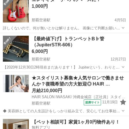
清掃してウィール、ベアリング、ナットの交換をしてから値段を引き
1,000円
上げます💪
那覇空港駅
4月5日
詳しくないので、何が無いとかは解りません。 画像にて判断お願い致
します！ お取引の早い方にお願いします♪ 取引現場は嘉手納です！
沖縄
中頭郡
那覇空港駅
弦楽器、ギター
画像
【最終値下げ】トランペットB♭管
（JupiterSTR-606）
6,000円
那覇空港駅
12月27日
【2020年12月30日2時現在まだあります！】 Jupiterという、わりと評
判のいい台湾のメーカーのトランペット（B♭管）の、ラッカー仕上げ
沖縄
那覇市
那覇空港駅
管楽器、笛、ハーモニカ
★スタイリスト募集★人気サロンで働きませ
のモデル（STR-606）です。明るめの音で機種としても個体としても
んか？復職希望の方大歓迎◎ HAIR …
トランペット
吹きやすくて...
月給210,000円
HAIR SALON IWASAKI 沖縄金城店［正社員］スタイリスト(株式会社ハクブン)
11月19日
提携サイト
那覇空港駅
◆ 美容師としての人生設計をしっかり組み立て、安心してお仕事始め
ませんか？ ◆ 美容師として定年の75歳まで安心して働ける環境を整
沖縄
那覇市
那覇空港駅
美容師
【ペット相談可】家賃1ヶ月0円物件あり！
え、技術だけではなく、マネジメント業務なども幅広く学べます。 美
無料アプリ
容師としての人生設計をしっ...