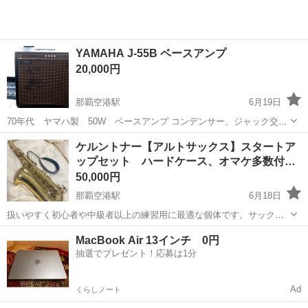
YAMAHA J-55B ベースアンプ
20,000円
那覇空港駅
6月19日
70年代 ヤマハ製 50W ベースアンプ コンデンサー、ジャック交換
済み ノイズ、不具合等ございません。 取りに来ていただける方にお譲
沖縄
中頭郡
那覇空港駅
アンプ
ケルントナー【アルトサックス】スタートア
りいたします。 （北谷町 13時～20時の間）
ップセット ハードケース、オマケ多数付…
50,000円
那覇空港駅
6月18日
扱いやすく初心者や中級者以上の練習用に最適な個体です。サックス
始めるにあたり必要なもの（本体、マウスピース、リガチャー、リー
沖縄
うるま市
那覇空港駅
管楽器、笛、ハーモニカ
MacBook Air 13インチ 0円
ド、ネックストラップ、ケース、メンテナンスクロス）が揃っている
抽選でプレゼント！応募は1分
ケース
セットです。オマケでミニサックス（ポー...
Ad
くらしノート