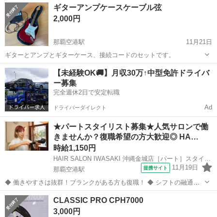
沖縄
島尻郡
那覇空港駅
エフェクター、PA機器
キズ
ギターアンプケースケーブル弦
2,000円
那覇空港駅
11月21日
ギターとアンプとギターケース、接続コードのセットです。
沖縄
国頭郡
那覇空港駅
楽器
コード
【未経験OK🚚】月収30万↑中型免許ドライバ
ー募集
完全週休2日で安定転職
Ad
ドライバーダイレクト
★パートスタイリスト募集★人気サロンで働
きませんか？復職希望の方大歓迎◎ HA…
時給1,150円
HAIR SALON IWASAKI 沖縄金城店［パート］スタイリスト(株式会社ハクブン)
11月19日
提携サイト
那覇空港駅
◆ 働きやすさは抜群！ブランクがある方も復職！ ◆ シフトの融通が
利くため、自分のライフスタイルに合わせて働けます◎ブランクのあ
沖縄
那覇市
那覇空港駅
美容師
CLASSIC PRO CPH7000
る方も分かりやすいレッスンで技術に自身をつけてから安心してデビ
3,000円
ューできます 働きやすさは抜群...