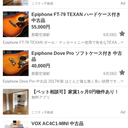
Ad
ニフティ不動産
Epiphone FT-79 TEXAN ハードケース付き
中古品
55,000円
那覇空港駅
6月19日
Epiphone FT-79 TEXAN ポール・マッカートニー使用で有名なTEXAN
の廉価版。 ボディトップ： スプルース ボディサイド・バック： マ
沖縄
中頭郡
那覇空港駅
弦楽器、ギター
Epiphone
Epiphone Dove Pro ソフトケース付き 中古
ホガニー ネック： マホガニー 指板： ローズウッド ...
品
40,000円
那覇空港駅
6月19日
Epiphone Dove Pro 中古品 2017年製 ほとんど傷も無く良い状態です。
Fishman製のピックアップ＆プリアンプ搭載 付属品 本体、純正ソフト
沖縄
中頭郡
那覇空港駅
弦楽器、ギター
Epiphone
【ペット相談可】家賃1ヶ月0円物件あり！
ケース、説明書、トラスロッドレンチ B...
無料アプリ
Ad
ニフティ不動産
VOX AC4C1-MINI 中古品