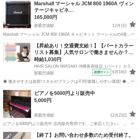
Marshall マーシャル JCM 800 1960A ヴィン
テージキャビネ…
165,000円
那覇空港駅
12月1日
Marshall マーシャル JCM 800 1960A キャビネット マーシャルの4発キ
ャビネットです。 スピーカーは1988年製 純正のままなのでキャビネ
沖縄
中頭郡
那覇空港駅
アンプ
Marshall
【昇給あり！交通費支給！】【パートカラー
ットも88年製と思われます。 メーカー：M...
リスト募集】人気サロンで働きませんか？…
時給1,030円
HAIR SALON IWASAKI 沖縄座喜味店［パート］カラーリスト(株式会社ハクブン)
6月19日
提携サイト
那覇空港駅
◆ 働きやすさは抜群!スキルやブランクは不問!復職しやすい環境! ◆
自分のライフスタイルに合わせて働けます。 ブランクのある方も、分
沖縄
中頭郡
那覇空港駅
美容師
ピアノを5000円より販売中
かりやすいレッスンで技術に自信をつけてから安心してデビューでき
5,000円
ますよ。 働きやすさは抜...
那覇空港駅
12月23日
ピアノを5000円より販売中 店内販売専用です。ご来店ください。 島
外へ送ることはできません。 宮古島リサイクル・レンタル・印鑑・文
沖縄
宮古島市
那覇空港駅
鍵盤楽器、ピアノ
【終了】お問い合わせ多数のため受付終了。
具ショップぽぷら 450坪の店舗に商品が溢れています。掘り出し物を