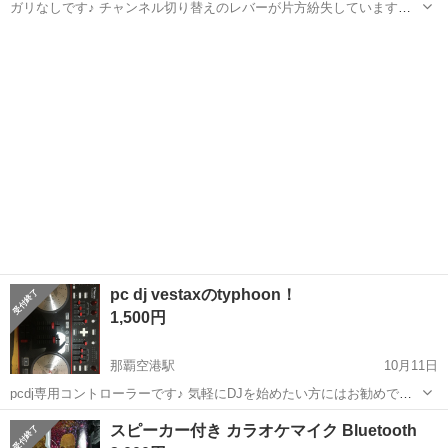
ガリなしです♪ チャンネル切り替えのレバーが片方紛失しています。
それ以外は特に問題なく使用可能です！
沖縄
中頭郡
那覇空港駅
エフェクター、PA機器
ミキサー
pc dj vestaxのtyphoon！
1,500円
那覇空港駅
10月11日
pcdj専用コントローラーです♪ 気軽にDJを始めたい方にはお勧めです
^_^ 嘉手納町でのお取引となります！
沖縄
中頭郡
那覇空港駅
DJギア
pcdj
スピーカー付き カラオケマイク Bluetooth