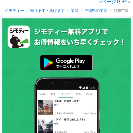
ページTOPへ
ジモティー
売ります・あげます
楽器
沖縄県の楽器
那覇空港駅