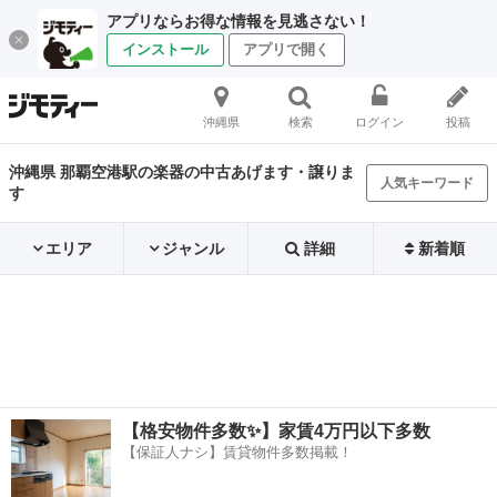
アプリならお得な情報を見逃さない！
インストール
アプリで開く
沖縄県
検索
ログイン
投稿
沖縄県 那覇空港駅の楽器の中古あげます・譲りま
人気キーワード
す
エリア
ジャンル
詳細
新着順
【格安物件多数✨】家賃4万円以下多数
【保証人ナシ】賃貸物件多数掲載！