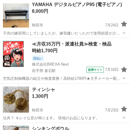
YAMAHA デジタルピアノP95 (電子ピアノ)
8,000円
秋田市
7月24日
子供の練習用にしていましたが、練習嫌いだったので使用頻度が少な
く、比較的キレイな状態だと思います。 使用していない期間が長かっ
秋田
秋田市
楽器
≪月収35万円・派遣社員≫検査・検品
たのですが、通電しての音の確認は問題ありませんでした。 ヘッドホ
時給1,700円
ン端子がついているので、音漏れ...
日払い
株式会社BREXA Next
7月10日
提携サイト
岩手県 釜石駅
空気圧制御機器の組立や検査業務！高時給1700円★大手メーカー勤
務！嬉しい寮費無料！ワンルーム寮完備★マイカー通勤OK＆工場敷地
岩手
釜石市
釜石駅
その他
ティンシャ
内に無料駐車場あり★！《岩手県釜石市》 人気の工場のお仕事 ◇空気
1,300円
圧制御機器（シリンダ、バルブ...
秋田市
7月23日
法具？ キレイな音が鳴ります。 現地のお品になります。
秋田
秋田市
その他
シンキングボウル