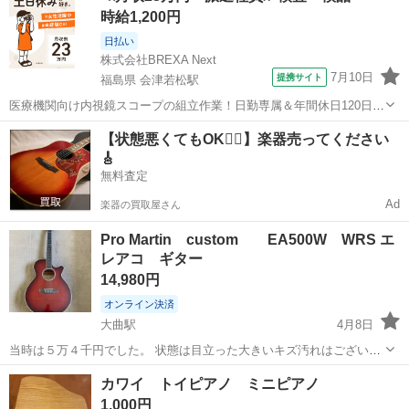
時給1,200円
ます🥺
日払い
株式会社BREXA Next
7月10日
提携サイト
福島県 会津若松駅
医療機関向け内視鏡スコープの組立作業！日勤専属＆年間休日120日
★◎20代～40代の男女活躍中！送迎あり！マイカー通勤OK◎無料駐車
福島
会津若松市
会津若松駅
その他
【状態悪くてもOK🙆‍♀️】楽器売ってください
場あり★日払いあり◎空調完備で快適作業！《福島県会津若松市》 人
🎸
気の工場のお仕事 ◇医療機...
無料査定
Ad
楽器の買取屋さん
Pro Martin custom EA500W WRS エ
レアコ ギター
14,980円
オンライン決済
大曲駅
4月8日
当時は５万４千円でした。 状態は目立った大きいキズ汚れはございま
せん。 ※未確認 アンプには差して使っていませんでした。 〇お引渡
秋田
大仙市
大曲駅
弦楽器、ギター
エレアコ
カワイ トイピアノ ミニピアノ
し場所 大曲田町桂公園 ファミマ近くです。 ※購入意...
1,000円