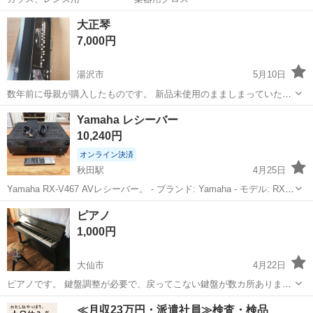
秋田
由利本荘市
羽後本荘駅
その他
ARAI
大正琴
7,000円
湯沢市
5月10日
数年前に母親が購入したものです。 新品未使用のまましまっていたも
のになります。 母親はもう使わないと言っていたので出品します。 値
秋田
湯沢市
弦楽器、ギター
新品
Yamaha レシーバー
段交渉はお気軽に連絡下さい！！
10,240円
オンライン決済
秋田駅
4月25日
Yamaha RX-V467 AVレシーバー。 - ブランド: Yamaha - モデル: RX-
V467 - インピーダンス: 6Ω - 定格入力: 40W - 最大入力: 110W -サイズ
秋田
秋田市
秋田駅
アンプ
Yamaha
ピアノ
(cm): 43×32×15...
1,000円
大仙市
4月22日
ピアノです。 鍵盤調整が必要で、戻ってこない鍵盤が数カ所ありま
す。 だいぶ古い物だということをご理解の上、ご購入ください。 かな
秋田
大仙市
鍵盤楽器、ピアノ
鍵盤
≪月収23万円・派遣社員≫検査・検品
り重いたら思うので、2人以上でお越しください。 よろしくお願いし