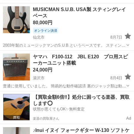
MUSICMAN S.U.B. USA製 スティングレイ
ベース
80,000円
オンライン決済
仙北市
8月7日
2003年製のミュージックマンのS.U.B.というベースです。 スティング
レイの廉価版という位置付けですがスティングレイと同工場で製作さ
秋田
仙北市
弦楽器、ギター
ヤマハ F100-112 JBL E120 プロ用スピ
れたUSA製のベースです。 近年価格と評価がどんどん高騰しているレ
ーカーユニット搭載
アなシリーズですの...
24,000円
湯沢市
8月4日
普通に使用していました。 簡易的な動作確認済 裏のジャック類は動作
確認していません。 スイッチを入れた時ノイズが入る時があります。
秋田
湯沢市
アンプ
JBL
【買取金額6倍‼️】処分に困ってる楽器、買取
シルバーキャビはF50-112用 重量 体重計で28キロ位あります。 引取
します⭕️
り...
状態が悪くてもOK✨無料査定
Ad
楽器の買取屋さん
♪Inui イヌイ フォークギター W-130 ソフトケ