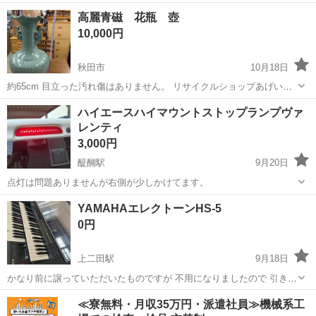
ピアノの中でも音も深みがあります。 ヘッドホンを付けての演奏も可
秋田
秋田市
泉外旭川駅
鍵盤楽器、ピアノ
電子ピアノ
高麗青磁 花瓶 壺
能です。 ただ、年代物ということもあり使用感あるため鍵盤が少しカ
10,000円
タカタ言いますが弾くこと...
秋田市
10月18日
約65cm 目立った汚れ傷はありません。 リサイクルショップあげいん
秋田市御野場4丁目５－１５ 営業時間 10時～17時 定休日 日曜日・
秋田
秋田市
弦楽器、ギター
ありません
ハイエースハイマウントストップランプヴァ
祝日
レンティ
3,000円
醍醐駅
9月20日
点灯は問題ありませんが右側が少しかけてます。
秋田
横手市
醍醐駅
鍵盤楽器、ピアノ
ヴァレンティ
YAMAHAエレクトーンHS-5
0円
上二田駅
9月18日
かなり前に譲っていただいたものですが 不用になりましたので 引き取
りに来てくださる方いましたら お譲りします(^^) 写真3枚目にある通り
秋田
潟上市
上二田駅
鍵盤楽器、ピアノ
エレクトーン
≪寮無料・月収35万円・派遣社員≫機械系工
鍵盤が少し壊れてる部分がありますが 音はなります。 設定が分から