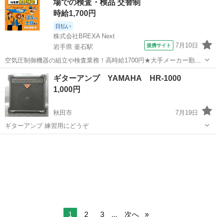
場での検査・検品 交替制
ず、あまり使ってなかっ...
時給1,700円
日払い
株式会社BREXA Next
7月10日
提携サイト
岩手県 釜石駅
空気圧制御機器の組立や検査業務！高時給1700円★大手メーカー勤
務！嬉しい寮費無料！ワンルーム寮完備★マイカー通勤OK＆工場敷地
岩手
釜石市
釜石駅
その他
ギターアンプ YAMAHA HR-1000
内に無料駐車場あり★！《岩手県釜石市》 人気の工場のお仕事 ◇空気
1,000円
圧制御機器（シリンダ、バルブ...
秋田市
7月19日
ギターアンプ 練習用にどうぞ
秋田
秋田市
アンプ
ギターアンプ
1
2
3
...
次へ