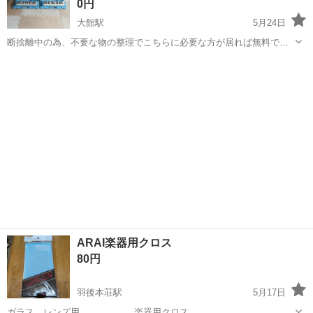
0円
大館駅
5月24日
断捨離中の為、不要な物の整理でこちらに必要な方が居れば無料で差
し上げます。 引き渡しはこちらの指定の場所まで取りに来られる方で
秋田
大館市
大館駅
鍵盤楽器、ピアノ
ハーモニカ
お願いします。 ＊引き取り手がいなければ処分を考えていますので、
欲しい方は早めにお問い合わせ下さい。
ARAI楽器用クロス
80円
羽後本荘駅
5月17日
ガラス、レンズ用 楽器用クロス