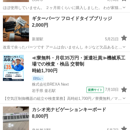
ほぼ使用していません。 ２ヶ月前くらいに購入しました。 わが家猫と
犬がいます。気にされない方いかがでしょうか。
秋田
秋田市
楽器
ギターパーツ フロイドタイプブリッジ
2,000円
新屋駅
5月21日
改造で余ったパーツです アームは合いませんし ネジなど欠品あると思
います 追記 合うアーム1本出てきました
秋田
秋田市
新屋駅
弦楽器、ギター
ネジ
≪寮無料・月収35万円・派遣社員≫機械系工
場での検査・検品 交替制
時給1,700円
日払い
株式会社BREXA Next
7月10日
提携サイト
岩手県 釜石駅
【空気圧制御機器の組立や検査業務】高時給1,700円／寮費無料／マイ
カー通勤OK＆工場敷地内に無料駐車場あり 人気の工場のお仕事 ◇空
岩手
釜石市
釜石駅
その他
カシオ光ナビゲーションキーボード
気圧制御機器（シリンダ、バルブ等）の製造・組立、検査、梱包、入
8,000円
出荷業務◇ ＊大手メーカー...