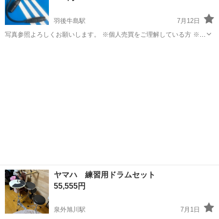
羽後牛島駅
7月12日
写真参照よろしくお願いします。 ※個人売買をご理解している方 ※ノ
ークレーム、ノーリターンでお願いします ※Usedですので神経質な方
秋田
秋田市
羽後牛島駅
その他
ケーブル
はご遠慮ください P.S 他の種類も別で掲載中‼️
ヤマハ 練習用ドラムセット
55,555円
泉外旭川駅
7月1日