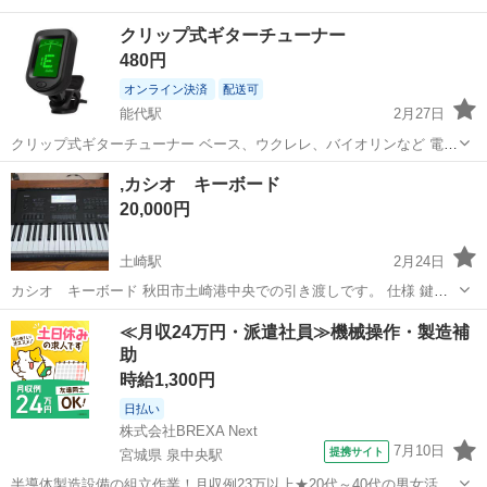
クリップ式ギターチューナー
480円
オンライン決済
配送可
能代駅
2月27日
クリップ式ギターチューナー ベース、ウクレレ、バイオリンなど 電池
付き
秋田
能代市
能代駅
弦楽器、ギター
,カシオ キーボード
20,000円
土崎駅
2月24日
カシオ キーボード 秋田市土崎港中央での引き渡しです。 仕様 鍵盤
61ピアノ形状鍵盤 タッチレスポンス 感度設定2種類、オフ 音源 AHL
秋田
秋田市
土崎駅
鍵盤楽器、ピアノ
プリセット
≪月収24万円・派遣社員≫機械操作・製造補
最大同時発音数 64 音色 820内蔵音色（ステレオサンプ...
助
時給1,300円
日払い
株式会社BREXA Next
7月10日
提携サイト
宮城県 泉中央駅
半導体製造設備の組立作業！月収例23万以上★20代～40代の男女活躍