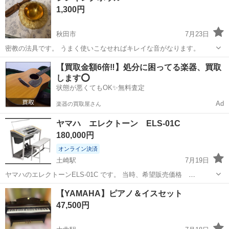
1,300円
秋田市
7月23日
密教の法具です。 うまく使いこなせればキレイな音がなります。
秋田
秋田市
その他
【買取金額6倍‼️】処分に困ってる楽器、買取
します⭕️
状態が悪くてもOK✨無料査定
Ad
楽器の買取屋さん
ヤマハ エレクトーン ELS-01C
180,000円
オンライン決済
土崎駅
7月19日
ヤマハのエレクトーンELS-01C です。 当時、希望販売価格
1,030,000円(税抜) 状態も良いです。 必要な方にお譲りします。 商
秋田
秋田市
土崎駅
鍵盤楽器、ピアノ
エレクトーン
【YAMAHA】ピアノ＆イスセット
品 ELS-01C 色/仕上げ 本体 色 シルバーメタリック...
47,500円