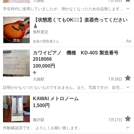
大曲駅
7月18日
学生時代に使用していましたが、弾かなくなったため出品致します。
鍵盤の押し感は変わりなく、重みもあり正常です。 ペダルは使用して
秋田
大仙市
大曲駅
鍵盤楽器、ピアノ
イス
【状態悪くてもOK🙆‍♀️】楽器売ってください
おりませんでした。 左側の部分が剥げてしまっていますが、演奏には
🎸
何も問題ありません。 下面に...
無料査定
Ad
楽器の買取屋さん
カワイピアノ 機種 KD-40S 製造番号
2018066
100,000円
大曲駅
7月18日
説明がかなりつたないものですみません。また、写真ですが、自宅廊
下に置いているので、背景や、撮影者がピアノに反射してしまうた
秋田
大仙市
大曲駅
鍵盤楽器、ピアノ
KAWAI メトロノーム
め、上手に撮れませんでした。それを踏まえて見ていただけると幸い
1,500円
です。 - ブランド: カワイ - 機...
糠沢駅
7月17日
作動確認済です。 よろしくお願い致します。