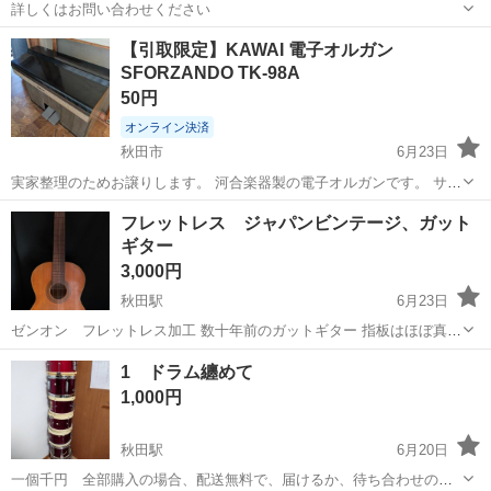
詳しくはお問い合わせください
秋田
秋田市
泉外旭川駅
打楽器、ドラム
ドラムセット
【引取限定】KAWAI 電子オルガン
SFORZANDO TK-98A
50円
オンライン決済
秋田市
6月23日
実家整理のためお譲りします。 河合楽器製の電子オルガンです。 サイ
ズ感は横96.5高さ78縦40 【動作確認】 ・電源が入ることを確認済み
秋田
秋田市
鍵盤楽器、ピアノ
フレットレス ジャパンビンテージ、ガット
・ほとんどの鍵盤で発音確認済み ・白鍵1音のみ発音しません ・古い
ギター
製品のため現状渡し...
3,000円
秋田駅
6月23日
ゼンオン フレットレス加工 数十年前のガットギター 指板はほぼ真っ
直ぐで安定 マイクロトーン（微分音）音楽にハマった時期に プロにフ
秋田
秋田市
秋田駅
弦楽器、ギター
1 ドラム纏めて
レット抜きを依頼。 後日埋木とエポキシ処理をする予定でしたが、 普
1,000円
通にナイロン弦だと引っかか...
秋田駅
6月20日
一個千円 全部購入の場合、配送無料で、届けるか、待ち合わせの場