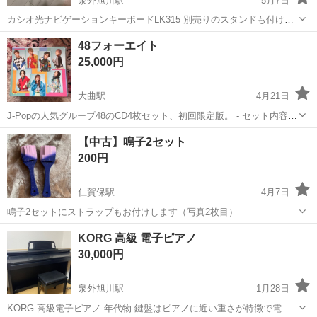
泉外旭川駅
5月7日
カシオ光ナビゲーションキーボードLK315 別売りのスタンドも付けま
す。 娘の練習用に購入したのですが電子ピアノを購入した為出品致し
秋田
秋田市
泉外旭川駅
鍵盤楽器、ピアノ
カシオ
48フォーエイト
ます。 音が出ない等の不具合はございません。
25,000円
大曲駅
4月21日
J-Popの人気グループ48のCD4枚セット、初回限定版。 - セット内容:
CD4枚セット - タイトル: ロミエット - アーティスト: 48グループ - ジ
秋田
大仙市
大曲駅
その他
フォーエイト
【中古】鳴子2セット
ャンル: J-Pop - 特典: 初回限定版 ご覧いただき...
200円
仁賀保駅
4月7日
鳴子2セットにストラップもお付けします（写真2枚目）
秋田
にかほ市
仁賀保駅
その他
鳴子
KORG 高級 電子ピアノ
30,000円
泉外旭川駅
1月28日
KORG 高級電子ピアノ 年代物 鍵盤はピアノに近い重さが特徴で電子