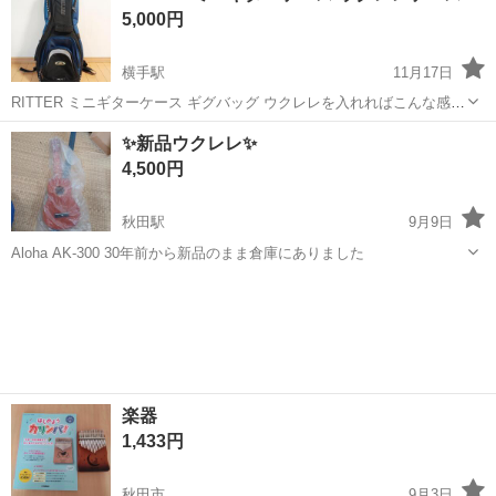
5,000円
はお値引きいたします。返品不可です。
横手駅
11月17日
RITTER ミニギターケース ギグバッグ ウクレレを入れればこんな感じ
です 【※ ウクレレは付きません】
秋田
横手市
横手駅
その他
ミニギターケース
✨新品ウクレレ✨
4,500円
秋田駅
9月9日
Aloha AK-300 30年前から新品のまま倉庫にありました
秋田
秋田市
秋田駅
弦楽器、ギター
新品
楽器
1,433円
秋田市
9月3日