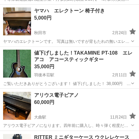
中中！社会保険完備！送迎あり！◎マイカー通勤OK＆無料駐車場完
宮城
泉中央駅
その他
ヤマハ エレクトーン 椅子付き
備！作業着無償貸与◎食堂利用可★《宮城県黒川郡大和町》 人気の工
5,000円
場のお仕事 ◇半導体製造設備...
秋田市
2月24日
ヤマハのエレクトーンです。 写真は無いですが背もたれの無いエレク
トーンの椅子も付いてます。 配達の場合は別途料金がかかります。 仕
秋田
秋田市
鍵盤楽器、ピアノ
エレクトーン
値下げしました！TAKAMINE PT-108 エレ
事をしているので返信はすぐには できない場合があります。 引き取り
アコ アコースティックギター
は秋田...
35,000円
羽後本荘駅
2月11日
ご覧いただきありがとうございます！ 値下げしました！ 38,000円 →
35,000円 TAKAMINEPT-108 エレアコ アコースティックギターです。
秋田
由利本荘市
羽後本荘駅
弦楽器、ギター
エレアコ
アリウス電子ピアノ
購入したのは25年くらい前だったと思います。 買った当時はた...
60,000円
大曲駅
11月24日
アリウス電子ピアノになります。四年前に購入し、時々弾く程度だっ
たので美品です。子供がピアノをやめたので早く手放したいです。 中
秋田
大仙市
大曲駅
鍵盤楽器、ピアノ
アリウス
RITTER ミニギターケース ウクレレケース
の電子基盤も交換してあります。ヘッドホンはつきません。 即決の方