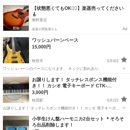
務！嬉しい寮費無料！ワンルーム寮完備★マイカー通勤OK＆工場敷地
岩手
釜石市
釜石駅
その他
【状態悪くてもOK🙆‍♀️】楽器売ってください
内に無料駐車場あり★！《岩手県釜石市》 人気の工場のお仕事 ◇空気
🎸
圧制御機器（シリンダ、バルブ...
無料査定
Ad
楽器の買取屋さん
ワッシュバーンベース
15,000円
秋田市
6月4日
ワッシュバーンのベースになります。 ネックに割れあり。
秋田
秋田市
弦楽器、ギター
ワッシュバーン
お譲りします！ タッチレスポンス機能付
き！！ カシオ 電子キーボード CTK-…
3,000円
秋田駅
6月2日
お譲りします！ タッチレスポンス機能付き！！ カシオ 電子キーボー
ド CTK-530 ※ACアダプター欠品のため、単一電池6本で動作チェック
秋田
秋田市
秋田駅
電子楽器
CTK
小学生けん盤ハーモニカ2台セット ＊そろそ
しています。 ※写真に写っている物（本体のみ）となります。 ...
ろ出品削除します！