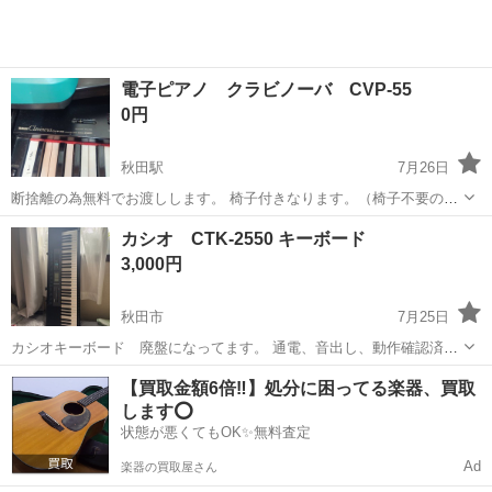
電子ピアノ クラビノーバ CVP-55
0円
秋田駅
7月26日
断捨離の為無料でお渡しします。 椅子付きなります。（椅子不要の場
合ピアノ本体のみ、） 普通に動作しましたが、不具合あるかと思いま
秋田
秋田市
秋田駅
鍵盤楽器、ピアノ
カシオ CTK-2550 キーボード
す。 直接引き取りできない場合市内のみ配達します。 写真は鍵盤しか
3,000円
撮ってません。 詳しくは記載...
秋田市
7月25日
カシオキーボード 廃盤になってます。 通電、音出し、動作確認済み
です。
秋田
秋田市
電子楽器
【買取金額6倍‼️】処分に困ってる楽器、買取
します⭕️
状態が悪くてもOK✨無料査定
Ad
楽器の買取屋さん