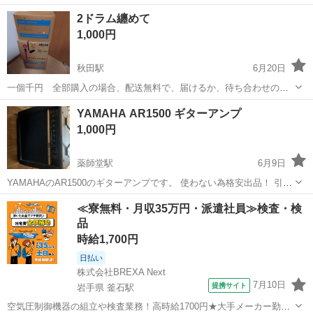
合、割引かになります。 中古の為御理解ある方のみお願い致します。
秋田
秋田市
秋田駅
打楽器、ドラム
無料
2ドラム纏めて
詳しくは質問下さい。
1,000円
秋田駅
6月20日
一個千円 全部購入の場合、配送無料で、届けるか、待ち合わせの場
合、割引かになります。 中古の為御理解ある方のみお願い致します。
秋田
秋田市
秋田駅
打楽器、ドラム
無料
YAMAHA AR1500 ギターアンプ
1,000円
薬師堂駅
6月9日
YAMAHAのAR1500のギターアンプです。 使わない為格安出品！ 引き
取り可能の方限定の値段です！！ 値下げ不可！ 気軽にコメントくださ
秋田
由利本荘市
薬師堂駅
アンプ
ギターアンプ
≪寮無料・月収35万円・派遣社員≫検査・検
い
品
時給1,700円
日払い
株式会社BREXA Next
7月10日
提携サイト
岩手県 釜石駅
空気圧制御機器の組立や検査業務！高時給1700円★大手メーカー勤