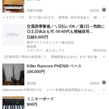
羽後牛島駅
4月5日
トイピアノです。 全ての音が出ます。 使用感、経年劣化あり ・鍵盤
の黄ばみ ・クレヨン跡 ・蝶番2箇所のネジが3本中1本なし ・天板を支
秋田
秋田市
羽後牛島駅
鍵盤楽器、ピアノ
トイピアノ
交通誘導警備／＼日払いOK／週2日～気軽に
える棒なし ・中でカラカラと音がします
◎土日休みも可♪50-60代も積極採用…
日給9,000円
東洋ワークセキュリティ株式会社
秋田県
スポンサー：求人ボックス
08月02日
【仕事内容】県内の各現場にて、 警備業務をお任せします! 歩行者の
誘導 一般車両の誘導 工事車両の誘導 これがメインの業務です! 難しい
アルバイト・パート / 契約社員
Killer Rancore PHENIX ベース
ことは特にありません 土日祝休み・固定休など 希望通りのシフトが可
100,000円
能なので 無理なく働けますよ...
湯沢駅
3月6日
killerのrancore PHENIXです。 ツマミ等電気系統問題ありません。 ネ
ック反ってます。その為弦高高めです。トラスロッドは自分ではいじ
秋田
湯沢市
湯沢駅
弦楽器、ギター
killer
ミニキーボード
りたくなかった為中古で購入してから触っていません。 倒してしまっ
900円
た際に付いた...