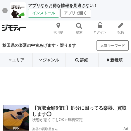
アプリならお得な情報を見逃さない！
インストール
アプリで開く
秋田県
検索
ログイン
投稿
秋田県の楽器の中古あげます・譲ります
人気キーワード
エリア
ジャンル
詳細
新着順
【買取金額6倍‼️】処分に困ってる楽器、買取
します⭕️
状態が悪くてもOK✨無料査定
Ad
楽器の買取屋さん