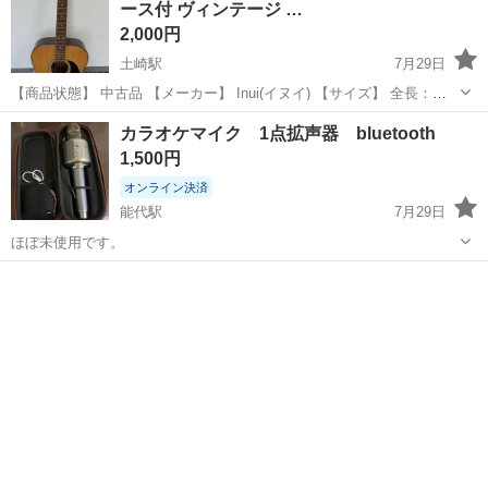
ース付 ヴィンテージ …
2,000円
土崎駅
7月29日
【商品状態】 中古品 【メーカー】 Inui(イヌイ) 【サイズ】 全長：約
100㎝ ※素人採寸ですので誤差はご了承ください。 【素材】 【カラ
秋田
秋田市
土崎駅
弦楽器、ギター
イヌイ
カラオケマイク 1点拡声器 bluetooth
ー】 画像にてご確認ください。 【補足】 おそらく...
1,500円
オンライン決済
能代駅
7月29日
ほぼ未使用です。
秋田
能代市
能代駅
その他