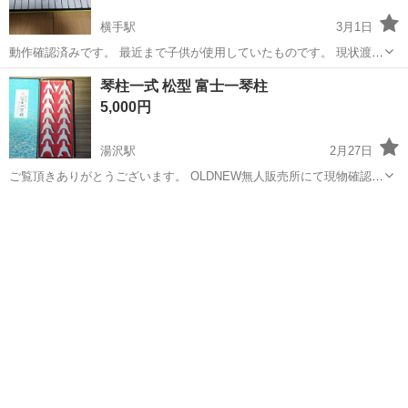
横手駅
3月1日
動作確認済みです。 最近まで子供が使用していたものです。 現状渡し
となります。 ノークレーム・ノーリターンでお願いします。
秋田
横手市
横手駅
鍵盤楽器、ピアノ
キーボード
琴柱一式 松型 富士一琴柱
5,000円
湯沢駅
2月27日
ご覧頂きありがとうございます。 OLDNEW無人販売所にて現物確認出
来ます。 是非現物をお確かめください。 24時間空いてます。
秋田
湯沢市
湯沢駅
その他
琴柱
♻️OLDNEW♻️ 湯沢市前森4丁目4-14