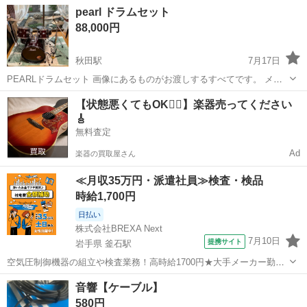
秋田
大館市
糠沢駅
その他
pearl ドラムセット
88,000円
秋田駅
7月17日
PEARLドラムセット 画像にあるものがお渡しするすべてです。 メル
カリにも出品していますので、そちらで売れた場合はすぐに削除しま
秋田
秋田市
秋田駅
打楽器、ドラム
ドラムセット
【状態悪くてもOK🙆‍♀️】楽器売ってください
す。こちらは送料がないぶんお安くなっています。気にしている方は
🎸
お早めにご連絡ください♪
無料査定
Ad
楽器の買取屋さん
≪月収35万円・派遣社員≫検査・検品
時給1,700円
日払い
株式会社BREXA Next
7月10日
提携サイト
岩手県 釜石駅
空気圧制御機器の組立や検査業務！高時給1700円★大手メーカー勤
務！嬉しい寮費無料！ワンルーム寮完備★マイカー通勤OK＆工場敷地
岩手
釜石市
釜石駅
その他
音響【ケーブル】
内に無料駐車場あり★！《岩手県釜石市》 人気の工場のお仕事 ◇空気
580円
圧制御機器（シリンダ、バルブ...