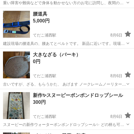
重い障害や難病などで身体を動かせない方のお宅に訪問し、夜間の見
守りケアを行うお仕事です。もちろん直行直帰OK。 【サービス】 訪
沖縄
中頭郡
てだこ浦西駅
その他
腰道具
問介護（夜勤） 【仕事内容】 ALSなどの難病の方や、さまざまな障が
5,000円
いがあるご利用者の就寝時...
てだこ浦西駅
8月6日
建設現場の腰道具の、腰あてとベルトです。 新品に近いです。現場で
一度使用しました。 どなたか使ってください
沖縄
国頭郡
てだこ浦西駅
その他
大きなざる（バーキ）
0円
てだこ浦西駅
8月6日
古いですが、ざる、もらうかた、 あげます ノークレームノーリターン
外で保管していたので、いたみあり 宜野湾市にて、取引
沖縄
宜野湾市
てだこ浦西駅
調理器具
新作✨スヌーピーボンボンドロップシール
300円
てだこ浦西駅
8月6日
スヌーピーの新作ウォーターボンボンドロップシール✨ どの柄も可愛
いですよ🥰💕 各300に値下げ❗️ 海外製なのでノークレーム、ノーリター
沖縄
沖縄市
てだこ浦西駅
ラッピング用品
スヌーピー