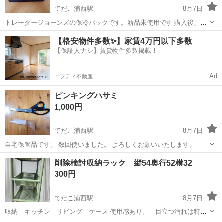
てだこ浦西駅
8月7日
トレーダージョーンズの保冷バックです。新品未使用です 購入後、使
うことなく自宅保管しておりました。 サイズ 縦約33㎝ 横約46㎝ マチ
沖縄
宜野湾市
てだこ浦西駅
生活雑貨
オレンジ
【格安物件多数✨】家賃4万円以下多数
約16.5㎝ マチが広く使いやすいです。 色 オレンジ オレンジは人気が
【保証人ナシ】賃貸物件多数掲載！
あるようです。 ...
Ad
ニフティ不動産
ピンキングハサミ
1,000円
てだこ浦西駅
8月7日
自宅保管品です。 数回使いました。 よろしくお願いいたします。
沖縄
宜野湾市
てだこ浦西駅
その他
ピンキングハサミ
削除検討収納ラック 縦54奥行52横32
300円
てだこ浦西駅
8月7日
収納 キッチン リビング ケース 使用感あり。 目立つ汚れは特に
無し。 細かな傷あり。、