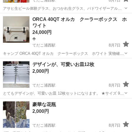
てだこ浦西駅
8月7日
アサヒ生ビール体験グラス、おつかれ生グラス、バドワイザーアルミ
タンブラー×2、キリン サッカー日本代表プリントタオルになります。
沖縄
沖縄市
てだこ浦西駅
食器
ORCA 40QT オルカ クーラーボックス ホ
未開封
ワイト
24,000円
てだこ浦西駅
8月7日
キャンプ ORCA 40QT オルカ クーラーボックス ホワイト 実物確認
いただきご購入お願い致します^_^
沖縄
中頭郡
てだこ浦西駅
家庭用品
デザインが、可愛いお皿12枚
2,000円
てだこ浦西駅
8月7日
とてもデザインが、可愛いお皿 12枚セットになります。 ★サイズ 9セ
ンチ×9センチ 高さ=5センチになります。 お祝い事に使えますね。 で
沖縄
宜野湾市
てだこ浦西駅
食器
豪華な花瓶
きるだけ早くとりにきてくれる方を優先させていただきます。 よろし
2,000円
くおねがいします。
てだこ浦西駅
8月7日