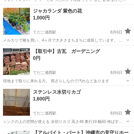
いましたら差し上げます #松ぼっくり #ドライフラワー #カントリ
沖縄
うるま市
てだこ浦西駅
その他
ジャカランダ 紫色の花
ー雑貨 #自由研究
1,000円
てだこ浦西駅
8月6日
メルカリで種を買い、4ヶ月で大きさまちまちに成長しています。 庭
のアクセントにどうですか？ 直植えで巨木になります。3大巨木(カエ
沖縄
中頭郡
てだこ浦西駅
家庭用品
【取引中】古瓦 ガーデニング
ンボク、ホウオウボク、ジャカランダ)で、涼しげな葉、淡い紫色の花
0円
が見事で、 一番最後の写真のよ...
てだこ浦西駅
8月6日
現地まで取りに来れる方。 雨ざらしなので汚れなどあります
沖縄
うるま市
てだこ浦西駅
家庭用品
ステンレス水切りカゴ
1,600円
てだこ浦西駅
8月6日
シンクの上の空間が使える 水切りカゴ 高さ48.奥行19.幅60.伸ばすと
最大98. 足は吸盤つき
沖縄
うるま市
てだこ浦西駅
家庭用品
【アルバイト・パート】沖縄市の見守りホー