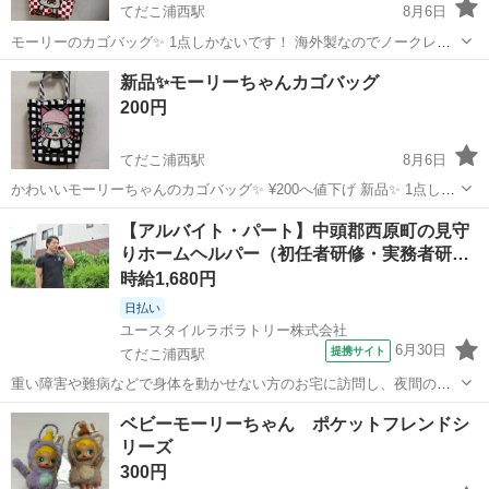
てだこ浦西駅
8月6日
モーリーのカゴバッグ✨ 1点しかないです！ 海外製なのでノークレー
ム、ノーリターンでお願いします！
沖縄
沖縄市
てだこ浦西駅
その他
カゴ
新品✨モーリーちゃんカゴバッグ
200円
てだこ浦西駅
8月6日
かわいいモーリーちゃんのカゴバッグ✨ ¥200へ値下げ 新品✨ 1点しか
ないので、早い者勝ちです！ 海外製なのでノークレーム、ノーリター
沖縄
沖縄市
てだこ浦西駅
その他
カゴ
【アルバイト・パート】中頭郡西原町の見守
ンでお願いします！
りホームヘルパー（初任者研修・実務者研…
時給1,680円
日払い
ユースタイルラボラトリー株式会社
6月30日
提携サイト
てだこ浦西駅
重い障害や難病などで身体を動かせない方のお宅に訪問し、夜間の見
守りケアを行うお仕事です。もちろん直行直帰OK。 【サービス】 訪
沖縄
中頭郡
てだこ浦西駅
介護
ベビーモーリーちゃん ポケットフレンドシ
問介護（夜勤） 【仕事内容】 主なお仕事は高齢者・障がいのある方の
リーズ
就寝時の見守りがメインのお...
300円