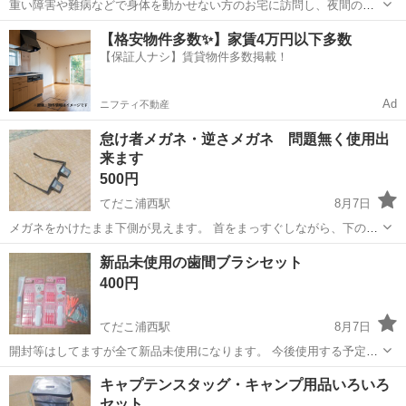
重い障害や難病などで身体を動かせない方のお宅に訪問し、夜間の見
守りケアを行うお仕事です。もちろん直行直帰OK。 【サービス】 訪
沖縄
中頭郡
てだこ浦西駅
介護
【格安物件多数✨】家賃4万円以下多数
問介護（夜勤） 【仕事内容】 主なお仕事は高齢者・障がいのある方の
【保証人ナシ】賃貸物件多数掲載！
就寝時の見守りがメインのお...
Ad
ニフティ不動産
怠け者メガネ・逆さメガネ 問題無く使用出
来ます
500円
てだこ浦西駅
8月7日
メガネをかけたまま下側が見えます。 首をまっすぐしながら、下の本
等を読めます。 首が痛い方にもおすすめです。 仰向けに寝ながらの読
沖縄
宜野湾市
てだこ浦西駅
家庭用品
新品未使用の歯間ブラシセット
書も可能です。 問題無く使用出来ますが傷や汚れ、ネジのサビなどが
400円
ある為安くしてます。 受...
てだこ浦西駅
8月7日
開封等はしてますが全て新品未使用になります。 今後使用する予定が
無いので出品しました。 受渡し場所はセブンイレブン宜野湾長田1丁
沖縄
宜野湾市
てだこ浦西駅
家庭用品
新品
キャプテンスタッグ・キャンプ用品いろいろ
目店の駐車場でお願いいたします、日程は調整出来ます。
セット