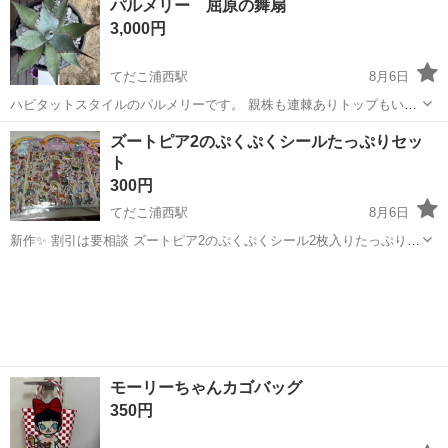
パルメリー 屈原の舞扇
ンでお願いします！
3,000円
てだこ浦西駅
8月6日
ハビタットスタイルのパルメリーです。 親株も連棘ありトップもいい
感じだと思います。 鉢ごとお渡しいたします
沖縄
うるま市
てだこ浦西駅
家庭用品
リー
ズートピア2のぷくぷくシールたっぷりセッ
ト
300円
てだこ浦西駅
8月6日
新作✨ 割引は要相談 ズートピア2のぷくぷくシール2枚入りたっぷりセ
ット😍 1セット¥300になります！ 子供へのご褒美やプレゼント🎁に最
沖縄
沖縄市
てだこ浦西駅
ラッピング用品
ズートピア
適！ 海外製なのでノークレーム、ノーリターンでお願いします！
モーリーちゃんカゴバッグ
350円