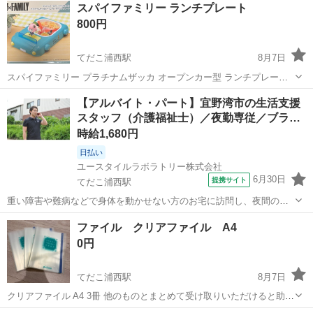
スパイファミリー ランチプレート
800円
てだこ浦西駅
8月7日
スパイファミリー プラチナムザッカ オープンカー型 ランチプレート
在庫多数あり
沖縄
中頭郡
てだこ浦西駅
食器
スパイ
【アルバイト・パート】宜野湾市の生活支援
スタッフ（介護福祉士）／夜勤専従／ブラ…
時給1,680円
日払い
ユースタイルラボラトリー株式会社
6月30日
提携サイト
てだこ浦西駅
重い障害や難病などで身体を動かせない方のお宅に訪問し、夜間の見
守りケアを行うお仕事です。もちろん直行直帰OK。 【サービス】 訪
沖縄
宜野湾市
てだこ浦西駅
その他
ファイル クリアファイル A4
問介護（夜勤） 【仕事内容】 ALSなどの難病の方や、さまざまな障が
0円
いがあるご利用者の就寝時...
てだこ浦西駅
8月7日
クリアファイル A4 3冊 他のものとまとめて受け取りいただけると助か
ります