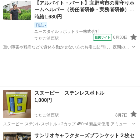
【アルバイト・パート】宜野湾市の見守りホ
ます。
ームヘルパー（初任者研修・実務者研修）…
時給1,680円
日払い
ユースタイルラボラトリー株式会社
6月30日
提携サイト
てだこ浦西駅
重い障害や難病などで身体を動かせない方のお宅に訪問し、夜間の見
守りケアを行うお仕事です。もちろん直行直帰OK。 【サービス】 訪
沖縄
宜野湾市
てだこ浦西駅
介護
問介護（夜勤） 【仕事内容】 主なお仕事は高齢者・障がいのある方の
就寝時の見守りがメインのお...
スヌーピー ステンレスボトル
1,000円
てだこ浦西駅
8月7日
スヌーピー ステンレスボトル＋2カップ 450ml 新品未使用 アミューズ
メント品です。 お取引早い方優先になります。
沖縄
沖縄市
てだこ浦西駅
調理器具
ステンレスボトル
サンリオキャラクターズブランケット２枚セ