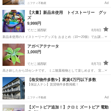
Ad
ニフティ不動産
【大量】新品未使用 トイストーリー グッ
ズ
9,999円
てだこ浦西駅
8月8日
新品未使用のトイストーリーグッズを おまとめ（10〜20個）でお譲り
します！！ 先月、ディズニーシーに行ってきたので シーのトイストー
沖縄
中頭郡
てだこ浦西駅
その他
アガベアテナータ
リーグッズもございます！！ 台風で外に出れなくて家の中を整理して
1,000円
いたら トイストーリーグ...
てだこ浦西駅
8月7日
高さ鉢したから15センチです。 ミニ観葉植物として楽しめます。 宜し
くお願いします！ 受け渡し場所は浦西近辺になります。
沖縄
浦添市
てだこ浦西駅
家庭用品
【格安物件多数✨】家賃4万円以下多数
【保証人ナシ】賃貸物件多数掲載！
Ad
ニフティ不動産
【ズートピア追加！】クロミ ズートピア 電動