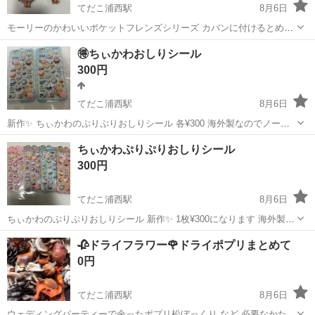
てだこ浦西駅
8月6日
モーリーのかわいいポケットフレンズシリーズ カバンに付けるとめち
ゃくちゃかわいい😍です！ 各1点しかないです！ 欲しい方はお早めに
沖縄
沖縄市
てだこ浦西駅
その他
カバン
🉐ちぃかわおしりシール
海外製なのでノークレーム、ノーリターンでお願いします！
300円
てだこ浦西駅
8月6日
新作✨ ちぃかわのぷりぷりおしりシール 各¥300 海外製なのでノーク
レーム、ノーリターンでお願いします！
沖縄
沖縄市
てだこ浦西駅
ラッピング用品
海外
ちぃかわぷりぷりおしりシール
300円
てだこ浦西駅
8月6日
ちぃかわのぷりぷりおしりシール 新作✨ 1枚¥300になります 海外製な
のでノークレーム、ノーリターンでお願いします！
沖縄
沖縄市
てだこ浦西駅
ラッピング用品
海外
🥀ドライフラワー🌹ドライポプリまとめて
0円
てだこ浦西駅
8月6日
ウェディングパーティーで余ったポプリ松ぼっくり など 必要なかたが