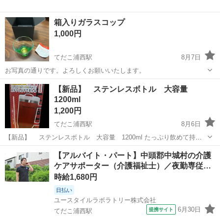
箱入りガラスコップ
1,000円
てだこ浦西駅
8月7日
お写真の通りです。よろしくお願いいたします。
沖縄
中頭郡
てだこ浦西駅
食器
【新品】 ステンレスボトル 大容量
1200ml
1,200円
てだこ浦西駅
8月6日
【新品】 ステンレスボトル 大容量 1200ml たっぷり飲めて持ち
運びやすい ステンレスマグボトル 真空断熱構造 飲み方は2タイプ な
沖縄
中頭郡
てだこ浦西駅
その他
【アルバイト・パート】中頭郡中城村の介護
がーいストロー付き
ケアサポーター（介護福祉士）／夜勤専従…
時給1,680円
日払い
ユースタイルラボラトリー株式会社
6月30日
提携サイト
てだこ浦西駅