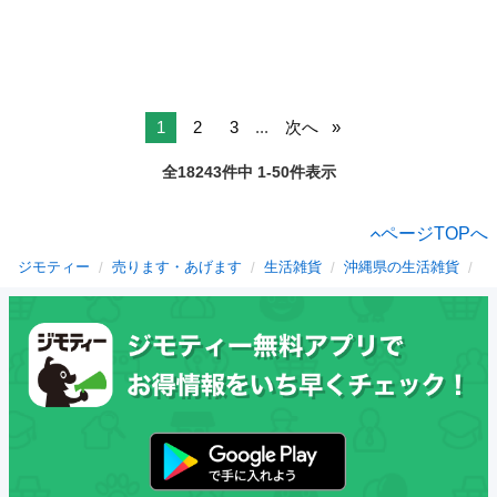
1
2
3
...
次へ
全18243件中 1-50件表示
ページTOPへ
ジモティー
売ります・あげます
生活雑貨
沖縄県の生活雑貨
て