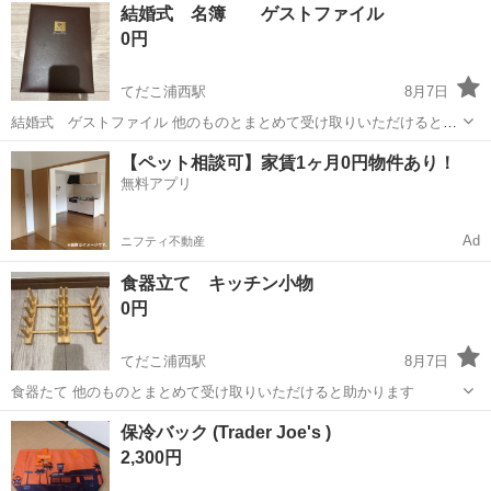
沖縄
中頭郡
てだこ浦西駅
手帳
結婚式 名簿 ゲストファイル
0円
てだこ浦西駅
8月7日
結婚式 ゲストファイル 他のものとまとめて受け取りいただけると助
かります
沖縄
中頭郡
てだこ浦西駅
年中行事用品
【ペット相談可】家賃1ヶ月0円物件あり！
無料アプリ
Ad
ニフティ不動産
食器立て キッチン小物
0円
てだこ浦西駅
8月7日
食器たて 他のものとまとめて受け取りいただけると助かります
沖縄
中頭郡
てだこ浦西駅
調理器具
保冷バック (Trader Joe's )
2,300円