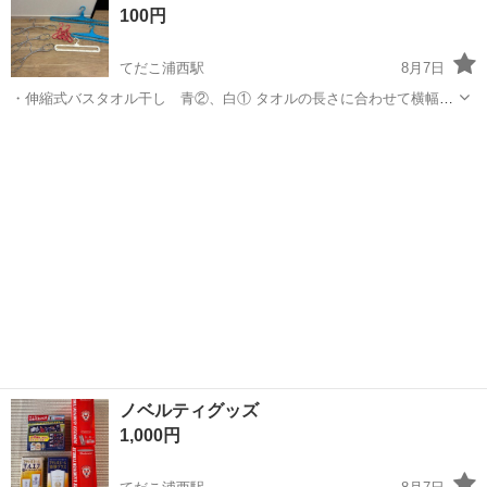
100円
いがあるご利用者の就寝時...
てだこ浦西駅
8月7日
・伸縮式バスタオル干し 青②、白① タオルの長さに合わせて横幅が
変えられ、使わない時はコンパクトになります。 ・グレーの丸ハンガ
沖縄
浦添市
てだこ浦西駅
洗濯用品
バスタオル
ー③ Tシャツやトレーナーなど早く乾かしたい時、シャツの中に空洞
を作ってくれ、風を通りやす...
ノベルティグッズ
1,000円