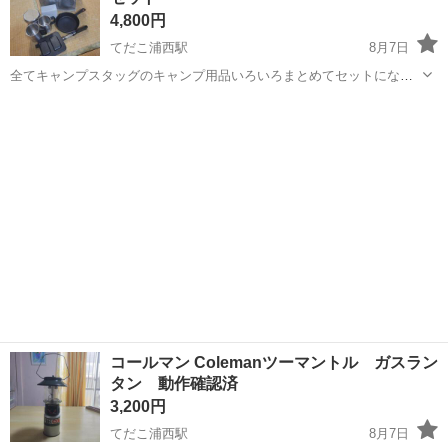
4,800円
てだこ浦西駅
8月7日
全てキャンプスタッグのキャンプ用品いろいろまとめてセットになり
ます。 全て問題無く使用出来ます、又全て洗浄して保管しています。
沖縄
宜野湾市
てだこ浦西駅
調理器具
バックもキャンプスタッグになります美品です。 受渡し場所はセブン
キャプテンスタッグ
イレブン宜野湾長田1丁目店...
コールマン Colemanツーマントル ガスラン
タン 動作確認済
3,200円
てだこ浦西駅
8月7日