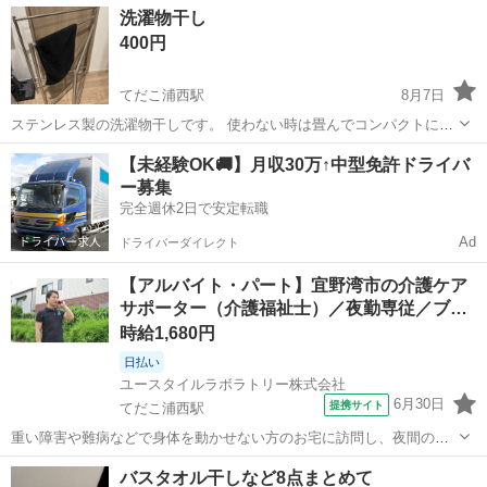
沖縄
宜野湾市
てだこ浦西駅
家庭用品
洗濯物干し
400円
てだこ浦西駅
8月7日
ステンレス製の洗濯物干しです。 使わない時は畳んでコンパクトにな
るので隙間に収納できます。
沖縄
浦添市
てだこ浦西駅
洗濯用品
【未経験OK🚚】月収30万↑中型免許ドライバ
ー募集
完全週休2日で安定転職
Ad
ドライバーダイレクト
【アルバイト・パート】宜野湾市の介護ケア
サポーター（介護福祉士）／夜勤専従／ブ…
時給1,680円
日払い
ユースタイルラボラトリー株式会社
6月30日
提携サイト
てだこ浦西駅
重い障害や難病などで身体を動かせない方のお宅に訪問し、夜間の見
守りケアを行うお仕事です。もちろん直行直帰OK。 【サービス】 訪
沖縄
宜野湾市
てだこ浦西駅
その他
バスタオル干しなど8点まとめて
問介護（夜勤） 【仕事内容】 ALSなどの難病の方や、さまざまな障が