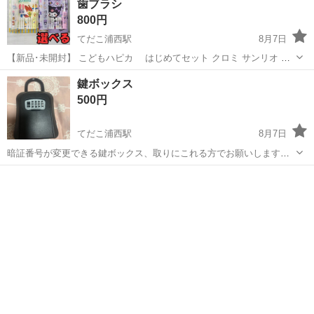
歯ブラシ
800円
てだこ浦西駅
8月7日
【新品･未開封】 こどもハピカ はじめてセット クロミ サンリオ ズ
ートピア ディズニー 電動歯ブラシ 歯ブラシ ケース付 替えブラシ
沖縄
中頭郡
てだこ浦西駅
その他
鍵ボックス
6本
500円
てだこ浦西駅
8月7日
暗証番号が変更できる鍵ボックス、取りにこれる方でお願いします場
所は沖縄市です。
沖縄
沖縄市
てだこ浦西駅
防災、セキュリティ