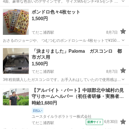
4面、豪華な色合いのデザインです。 サイズ905センチ×9.5センチ 高
さ=24センチ できるだけ早くとりにきてくれる方を優先させていただ
沖縄
宜野湾市
てだこ浦西駅
家庭用品
ボンドロ色々4枚セット
きます。 よろしくおねがいします。
1,500円
てだこ浦西駅
8月7日
おさるのジョージや、 つむつむのボンドロシール 4枚セットで¥1500
になります🙇‍♀️ 3Nでお願いします
沖縄
沖縄市
てだこ浦西駅
ラッピング用品
「決まりました」Paloma ガスコンロ 都
市ガス用
おさるのジョージ
1,500円
てだこ浦西駅
8月7日
3年程前購入したガスコンロです。お手入れはしていたので使用感はあ
りますが綺麗な方だと思います_(._.)_引っ越しの為使う方が居ました
沖縄
中頭郡
てだこ浦西駅
調理器具
【アルバイト・パート】中頭郡北中城村の見
ら是非どうぞ！ ※引き渡しは8/24〜になりますのでご了承下さい。
守りホームヘルパー（初任者研修・実務者…
時給1,680円
日払い
ユースタイルラボラトリー株式会社
6月30日
提携サイト
てだこ浦西駅