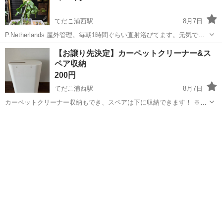
てだこ浦西駅
8月7日
P.Netherlands 屋外管理。毎朝1時間ぐらい直射浴びてます。元気で
す。 板幅20cmぐらいです。 貯水葉ターン中。 成長点がやや1時の方
沖縄
宜野湾市
てだこ浦西駅
家庭用品
ビカクシダ
【お譲り先決定】カーペットクリーナー&ス
角に向いているので、画像では板を傾けています。（板を水平にして
ペア収納
飾っても特に問...
200円
てだこ浦西駅
8月7日
カーペットクリーナー収納もでき、スペアは下に収納できます！ ※上
蓋の片方に不具合ありますが使用に問題ありません！
沖縄
宜野湾市
てだこ浦西駅
その他