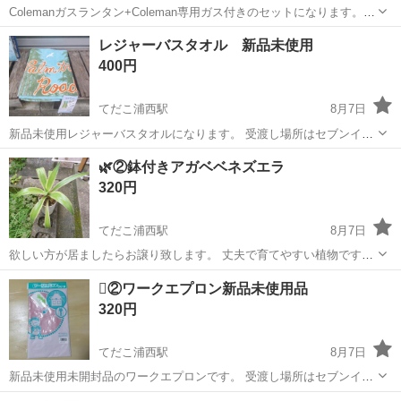
Colemanガスランタン+Coleman専用ガス付きのセットになります。
マントルが破れてますが、動作確認済です。 不具合はございません。
沖縄
宜野湾市
てだこ浦西駅
家庭用品
Coleman
レジャーバスタオル 新品未使用
簡易清掃済です。 受渡し場所はセブンイレブン宜野湾長田1丁目店の
400円
駐車場でお...
てだこ浦西駅
8月7日
新品未使用レジャーバスタオルになります。 受渡し場所はセブンイレ
ブン宜野湾長田1丁目店の駐車場でお願いします、日程は調整出来ま
沖縄
宜野湾市
てだこ浦西駅
家庭用品
バスタオル
🌿②鉢付きアガベベネズエラ
す。
320円
てだこ浦西駅
8月7日
欲しい方が居ましたらお譲り致します。 丈夫で育てやすい植物です。
サイズ（約cm） 高さ35×横35になります。 取引場所はセブンイレ
沖縄
宜野湾市
てだこ浦西駅
家庭用品
🫟②ワークエプロン新品未使用品
ブン宜野湾長田1丁目店の駐車場でお願いいたします、日程は調整出来
アガベベネズエラ
320円
ます。
てだこ浦西駅
8月7日
新品未使用未開封品のワークエプロンです。 受渡し場所はセブンイレ
ブン宜野湾長田1丁目店の駐車場でお願いいたします、日程は調整出来
沖縄
宜野湾市
てだこ浦西駅
家庭用品
エプロン