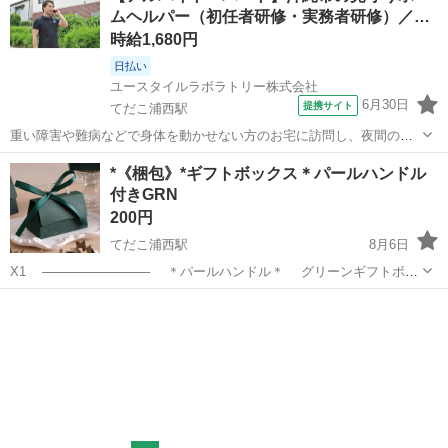
ムヘルパー（初任者研修・実務者研修）／…
時給1,680円
日払い
ユースタイルラボラトリー株式会社
6月30日
提携サイト
てだこ浦西駅
重い障害や難病などで身体を動かせない方のお宅に訪問し、夜間の見
守りケアを行うお仕事です。もちろん直行直帰OK。 【サービス】 訪
沖縄
沖縄市
てだこ浦西駅
介護
*《梱包》*ギフトボックス＊パールハンドル
問介護（夜勤） 【仕事内容】 主なお仕事は高齢者・障がいのある方の
付きGRN
就寝時の見守りがメインのお...
200円
てだこ浦西駅
8月6日
X1 ──────────── ＊パールハンドル＊ グリーンギフトボッ
クス ──────────── ▼カラー▼ ボックス: グリーン ハンドル: パ
沖縄
中頭郡
てだこ浦西駅
ラッピング用品
ボックス
ール ▼ボックスサイズ▼ 9.7ｘ5.5㎝ 高さ6...