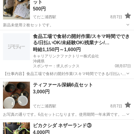
ット
500円
てだこ浦西駅
8月7日
新品未使用２枚セットです。
沖縄
うるま市
てだこ浦西駅
ノベルティグッズ
食品工場で食材の開封作業/スキマ時間ででき
る/日払いOK/未経験OK/残業ナシ/…
時給1,150円～1,600円
キャリアリンクファクトリー株式会社
沖縄県
スポンサー：求人ボックス
08月07日
【仕事内容】食品工場で食材の開封作業/スキマ時間でできる/日払い
OK/未経験OK/残業ナシ/短時間OK <給与> 時給1150円～1600円 <勤務
アルバイト・パート
ティファール深鍋6点セット
地> 沖縄県 宜野湾市 「社員を企業に派遣して終わり」ではありませ
3,000円
ん/ 就業中のモ...
てだこ浦西駅
8月7日
お写真の通りです。6点セットになります。使用期間一年未満です。よ
ろしくお願いします。受け渡しは那覇市、豊見城市になります。
沖縄
中頭郡
てだこ浦西駅
調理器具
ビカクシダ ネザーランド③
4,000円