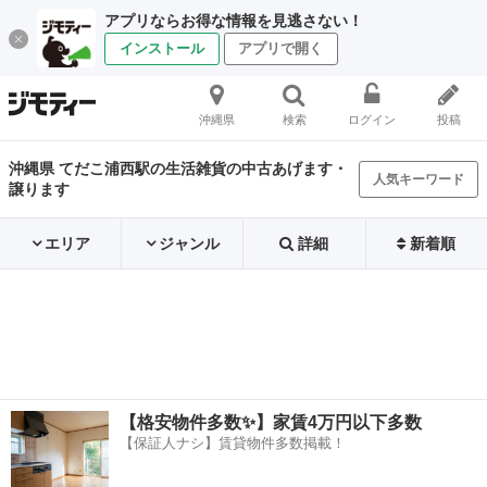
アプリならお得な情報を見逃さない！
インストール
アプリで開く
沖縄県
検索
ログイン
投稿
沖縄県 てだこ浦西駅の生活雑貨の中古あげます・
人気キーワード
譲ります
エリア
ジャンル
詳細
新着順
【格安物件多数✨】家賃4万円以下多数
【保証人ナシ】賃貸物件多数掲載！