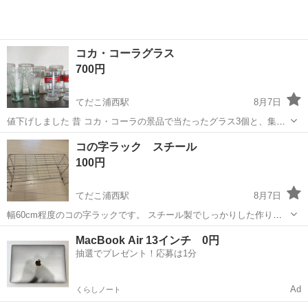
コカ・コーラグラス
700円
てだこ浦西駅
8月7日
値下げしました 昔 コカ・コーラの景品で当たったグラス3個と、集め
用と買った2個です。 5個セットで販売させて頂きます。 口の欠けは、
沖縄
宜野湾市
てだこ浦西駅
食器
グラス
コの字ラック スチール
ありません。 模様の欠け、ありません。 赤色の帯=口の大きさ=7cm
100円
コップの高さ=13...
てだこ浦西駅
8月7日
幅60cm程度のコの字ラックです。 スチール製でしっかりした作りで
す。 ベタつきや汚れが少しありますが拭けば綺麗になると思います。
沖縄
沖縄市
てだこ浦西駅
家庭用品
ラック
MacBook Air 13インチ 0円
抽選でプレゼント！応募は1分
Ad
くらしノート