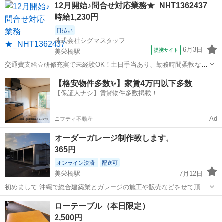
沖縄
那覇市
美栄橋駅
テーブル
ポール
12月開始♪問合せ対応業務★_NHT1362437
します。
時給1,230円
日払い
株式会社シグマスタッフ
6月3日
提携サイト
美栄橋駅
交通費支給☆研修充実で未経験OK！土日手当あり、勤務時間柔軟な仕
事です◎ 当社では那覇市をはじめ、 北部・中部・南部のお仕事をご紹
沖縄
那覇市
美栄橋駅
電話対応
【格安物件多数✨】家賃4万円以下多数
介しています！ 大手コールセンターや食品加工・販売企業 県内健診セ
【保証人ナシ】賃貸物件多数掲載！
ンター、県内大病院などで...
Ad
ニフティ不動産
オーダーガレージ制作致します。
365円
オンライン決済
配送可
美栄橋駅
7月12日
初めまして 沖縄で総合建築業とガレージの施工や販売などをせて頂い
ています。 打合せ見積【無料】 基礎工事から引渡しまで私達の方で責
沖縄
那覇市
美栄橋駅
その他
ガレージ
ローテーブル（本日限定）
任をもって致します。 ※お客様の要望のサイズでのオーダーがやカラ
2,500円
ーバリエーションがあり...