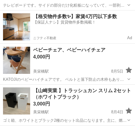
テレビボードです。サイドの部分だけ化粧板になっていて、一部剥が
れがあります。 その他の部分は無垢材で作られてます。 写真で丸で囲
沖縄
那覇市
美栄橋駅
収納家具
【格安物件多数✨】家賃4万円以下多数
った部分が汚れ、シミがあります。 引き出しや、開閉部分の動作は問
【保証人ナシ】賃貸物件多数掲載！
題ありません。 色はナチュラルオ...
Ad
ニフティ不動産
ベビーチェア、ベビーハイチェア
4,000円
美栄橋駅
8月5日
KATOJIのベビーハイチェアです。 ベルトと落下防止の木枠もありま
す。比較的綺麗な方かと思います。 よろしくお願いいたします。
沖縄
那覇市
美栄橋駅
椅子
【山崎実業 】トラッシュカン スリム 2セット
（ホワイトブラック）
3,000円
美栄橋駅
8月4日
ゴミ箱、ホワイトとブラック2種のセット出品になります。主に、燃え
ないゴミ、空きビンを入れて使用していました。 Amazon商品ページ
沖縄
那覇市
美栄橋駅
インテリア雑貨/小物
https://www.amazon.co.jp/%E5%B1%B1%E5%B4%8E%...