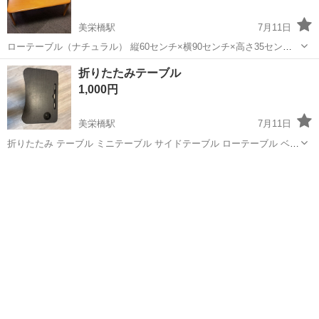
美栄橋駅
7月11日
ローテーブル（ナチュラル） 縦60センチ×横90センチ×高さ35センチ
使用感は直接、ご確認下さい
沖縄
那覇市
美栄橋駅
テーブル
折りたたみテーブル
1,000円
美栄橋駅
7月11日
折りたたみ テーブル ミニテーブル サイドテーブル ローテーブル ベッ
ドテーブル ベッドトレー 軽量 軽い 小さい 持ち運び タブレット スマ
沖縄
那覇市
美栄橋駅
家具
ホ 携帯 スタンド ドリンク ホルダー 寝室 補助テーブル パソコン PC
アウト...