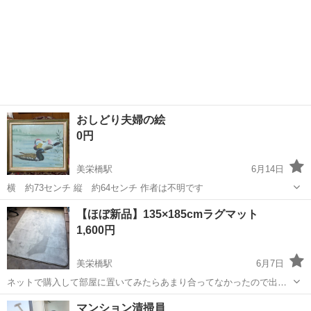
おしどり夫婦の絵
0円
美栄橋駅
6月14日
横 約73センチ 縦 約64センチ 作者は不明です
沖縄
那覇市
美栄橋駅
インテリア雑貨/小物
【ほぼ新品】135×185cmラグマット
1,600円
美栄橋駅
6月7日
ネットで購入して部屋に置いてみたらあまり合ってなかったので出品
します。 昨日開封したばかりで、また置いて24時間経っていないので
沖縄
那覇市
美栄橋駅
カーペット/マット/ラグ
新品
マンション清掃員
ほぼ新品です。 (↑投稿時の話なので今はしまっておいてます。) サイ