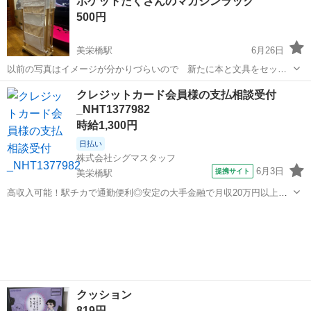
ポケットたくさんのマガジンラック
500円
美栄橋駅
6月26日
以前の写真はイメージが分かりづらいので 新たに本と文具をセット
してみました。間にノートパソコンを載せてみました😊 帆布生地で丈
沖縄
那覇市
美栄橋駅
収納家具
マガジンラック
クレジットカード会員様の支払相談受付
夫です 表面 小さなポケットがたくさん 一部はメッシュ加工
_NHT1377982
裏面 A4サイズポケット2個 ...
時給1,300円
日払い
株式会社シグマスタッフ
6月3日
提携サイト
美栄橋駅
高収入可能！駅チカで通勤便利◎安定の大手金融で月収20万円以上も
目指せます★ 当社では那覇市をはじめ、 北部・中部・南部のお仕事を
沖縄
那覇市
美栄橋駅
電話対応
ご紹介しています！ 大手コールセンターや食品加工・販売企業 県内健
診センター、県内大病院な...
クッション
819円