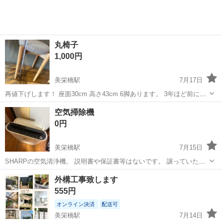
丸椅子
1,000円
美栄橋駅
7月17日
再値下げします！ 座面30cm 高さ43cm 6脚あります。 3年ほど前に購
入し居酒屋にて使用しておりました。目立った汚れや破損はありませ
沖縄
那覇市
美栄橋駅
椅子
ありません
空気掃除機
ん。 宜しくお願い致します。
0円
美栄橋駅
7月15日
SHARPの空気清浄機。 説明書や保証書等はないです。 譲っていただ
いたものの、使う機会がなく2年ほど押入れに眠ってました。 動きは
沖縄
浦添市
美栄橋駅
その他
空気
外構工事致します
しますが、機能を果たしてるかは不明です。 ですので、0円でお譲り
555円
いたします。
オンライン決済
配送可
美栄橋駅
7月14日