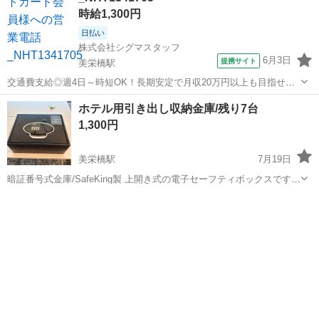
時給1,300円
日払い
株式会社シグマスタッフ
6月3日
提携サイト
美栄橋駅
交通費支給◎週4日～時短OK！長期安定で月収20万円以上も目指せま
す☆ 当社では那覇市をはじめ、 北部・中部・南部のお仕事をご紹介し
沖縄
那覇市
美栄橋駅
電話対応
ホテル用引き出し収納金庫/残り7台
ています！ 大手コールセンターや食品加工・販売企業 県内健診センタ
1,300円
ー、県内大病院などで ...
美栄橋駅
7月19日
暗証番号式金庫/SafeKing製 上開き式の電子セーフティボックスです。
電池：新品の単3電池4本を入れた状態でお渡しします。 状態：動作確
沖縄
那覇市
美栄橋駅
オフィス用家具
JR九州
認済み 重さ：約5.5kg 寸法：横幅37cm/奥行29cm/高さ1...