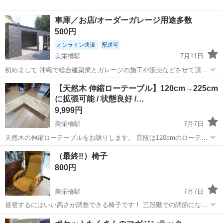
車庫／お店/オーダーガレージ用途多数
500円
オンライン決済
配送可
美栄橋駅
7月11日
初めまして 沖縄で総合建築業とガレージの施工や販売などをせて頂い
ています。 打合せ見積【無料】 基礎工事から引渡しまで私達の方で責
沖縄
那覇市
美栄橋駅
収納家具
ガレージ
【天然木 伸縮ローテーブル】120cm→225cm
任をもって致します。 ※お客様の要望のサイズでのオーダーがやカラ
に拡張可能 / 状態良好 /…
ーバリエーションがあり...
9,999円
美栄橋駅
7月7日
天然木の伸縮ローテーブルをお譲りします。 普段は120cmのローテー
ブルとして使え、広げると225cmまで伸ばせるので、来客時や作業ス
沖縄
那覇市
美栄橋駅
テーブル
（最終‼️）椅子
ペースを広く使いたい時にも便利です。 木の質感がとても良く、ナチ
800円
ュラルな雰囲気でインテリ...
美栄橋駅
7月7日
昼寝するにはいい高さが調整できる椅子です！ 三段階での調節になり
ます。 家に取りに来てくれる方優先でよろしくお願いします
沖縄
那覇市
美栄橋駅
椅子