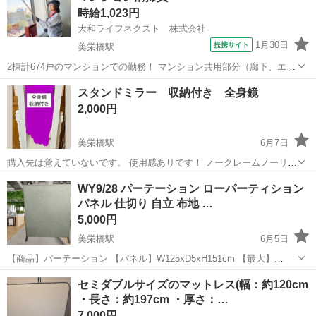
時給1,023円
ズ：約135×185cm ...
大和ライフネクスト 株式会社
1月30日
提携サイト
美栄橋駅
2棟計674戸のマンションでの勤務！ マンション共用部分（廊下、エン
トランス、階段、外周など）の拭き掃除や掃き掃除、ゴミ置場の整
沖縄
那覇市
美栄橋駅
その他
スタンドミラー 収納付き 全身鏡
理・清掃等 ホウキやモップ、タオル等を使って清掃していただきます
2,000円
（機械での清掃はありません） ...
美栄橋駅
6月7日
購入先は覚えていないです。 使用感ありです！ ノークレームノーリタ
ーンでお願いします‼️ 傷汚れ写真で確認お願いします！ 早く取りに来
沖縄
那覇市
美栄橋駅
ドレッサー
ミラー
WY9/28 パーテーション ローパーティション
て下さる方優先です。 宜しくお願いします^ - ^
パネル 仕切り 自立 布地 …
5,000円
美栄橋駅
6月5日
【商品】パーテーション 【パネル】W125xD5xH151cm 【最大】
W125xD45xH151cm ※素人による採寸となります。 多少の誤差はご容
沖縄
那覇市
美栄橋駅
オフィス用家具
パーティション
セミダブルサイズのマットレス(幅：約120cm
赦願います。 中古品になります。 こちらの商品は直接引取限定...
・長さ：約197cm ・厚さ：…
7,000円