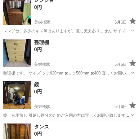
レンジ台
バイト 給与： 時給 1030円〜1320円 勤...
0円
美栄橋駅
5月6日
レンジ台、多少のキズ等はありますが、差し支えありません サイズ タ
テ1230mm ✖️ヨコ590mm ✖️奥行465mm 宜しくお願いします。
沖縄
那覇市
美栄橋駅
収納家具
レンジ
整理棚
0円
美栄橋駅
5月6日
整理棚です。 サイズ タテ920mm ✖️ヨコ580mm ✖️400 宜しくお願いし
ます。
沖縄
那覇市
美栄橋駅
収納家具
整理棚
鏡
0円
美栄橋駅
5月6日
鏡 台座無し 引越し処分のためご入用の方は宜しくお願い致します。
サイズ タテ750mm ヨコ500mm 奥行24mm 早期引き取り希望
沖縄
那覇市
美栄橋駅
ミラー/鏡
タンス
0円