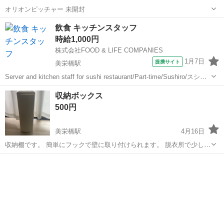
オリオンピッチャー 未開封
沖縄
那覇市
美栄橋駅
その他
オリオン
飲食 キッチンスタッフ
時給1,000円
株式会社FOOD & LIFE COMPANIES
1月7日
提携サイト
美栄橋駅
Server and kitchen staff for sushi restaurant/Part-time/Sushiro/スシロ
ー那覇天久店/給与前払い制度あり You will learn about Japanes...
沖縄
那覇市
美栄橋駅
キッチン
収納ボックス
500円
美栄橋駅
4月16日
収納棚です。 簡単にフックで壁に取り付けられます。 脱衣所で少しの
間、化粧品などいれてました。 トイレにおいてもよいと思います。 高
沖縄
那覇市
美栄橋駅
収納家具
ボックス
さ50,横17,奥行き11です。