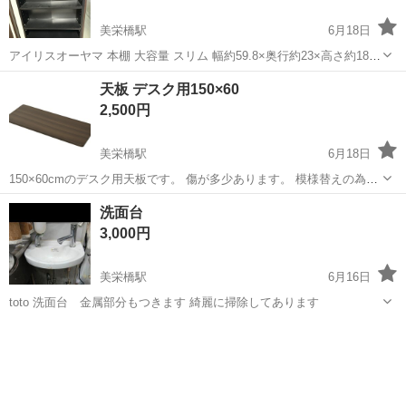
美栄橋駅
6月18日
アイリスオーヤマ 本棚 大容量 スリム 幅約59.8×奥行約23×高さ約180
㎝ 8段 棚板可動 オープンラック 組立品 ブラック CORK-1860 中古品
沖縄
那覇市
美栄橋駅
収納家具
天板 デスク用150×60
であることをご理解ください。 多少の傷があります アパート３階ま...
2,500円
美栄橋駅
6月18日
150×60cmのデスク用天板です。 傷が多少あります。 模様替えの為に
出品します。 取引日時については調整させてください。 デスク下のネ
沖縄
那覇市
美栄橋駅
テーブル
デスク
洗面台
ジがありません。 3階アパートまで取り来てくれる方のみ くらしのeシ
3,000円
ョップで購入...
美栄橋駅
6月16日
toto 洗面台 金属部分もつきます 綺麗に掃除してあります
沖縄
那覇市
美栄橋駅
その他
toto