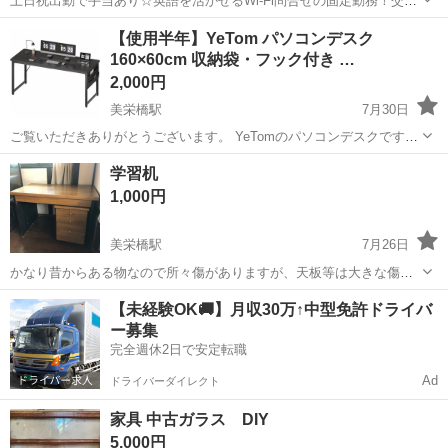
土日祝出勤で手当あり☆英語を活かせるWi-Fi問合せの固定勤務！交通
費支給 当社では那覇市をはじめ、 北部・中部・南部のお仕事をご紹介
沖縄
那覇市
美栄橋駅
電話対応
【使用半年】YeTom パソコンデスク
しています！ 大手コールセンターや食品加工・販売企業 県内健診セン
160×60cm 収納袋・フック付き …
ター、県内大病院など...
2,000円
美栄橋駅
7月30日
ご覧いただきありがとうございます。 YeTomのパソコンデスクです。
引っ越しのため出品いたします。 【商品詳細】 ・メーカー：YeTom
沖縄
那覇市
美栄橋駅
テーブル
デスク
学習机
・カラー：ブラック ・サイズ：約 幅160cm × 奥行60cm ・収納袋付き
1,000円
...
美栄橋駅
7月26日
かなり昔からある物なので所々傷がありますが、天板等は大きな傷も
なく良い状態です。 【サイズ】縦(高さ)：73cm、横(幅)：110cm、奥
沖縄
那覇市
美栄橋駅
テーブル
【未経験OK🚚】月収30万↑中型免許ドライバ
行き：65cm （大体です） 【傷などの状態】茶色の板の部分は割と
ー募集
綺麗ですが(細かいキ...
完全週休2日で安定転職
Ad
ドライバーダイレクト
家具 中古ガラス DIY
5,000円