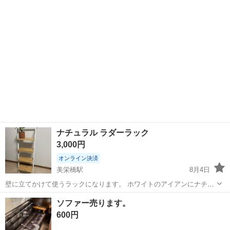
ナチュラル ラダーラック
3,000円
オンライン決済
美栄橋駅
8月4日
壁に立てかけて使うラックになります。 ホワイトのアイアンにナチュ
ラルウッド調のデザインになります。 ※植栽、時計は付属しません。
沖縄
那覇市
美栄橋駅
収納家具
ソファー売ります。
サイズ:W345×D300×H1030 棚板サイズ:W300×D160 （素人採寸）
600円
ラ...