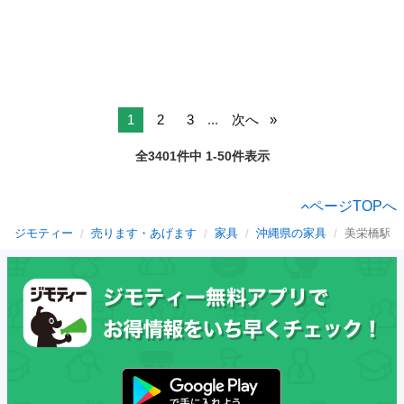
1
2
3
...
次へ
全3401件中 1-50件表示
ページTOPへ
ジモティー
売ります・あげます
家具
沖縄県の家具
美栄橋駅の