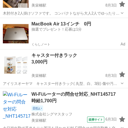
美栄橋駅
8月3日
木肘付き2人掛けソファです。 コンパクトながら大人2人でゆったり座
れるサイズです。 使用に伴う傷や座面の補修箇所がありますが まだま
沖縄
那覇市
美栄橋駅
ソファ
ソファー
MacBook Air 13インチ 0円
だお使いいただけます。 サイズ ・幅：約135cm ・奥行：約73cm 気に
抽選でプレゼント！応募は1分
なる点...
Ad
くらしノート
キャスター付きラック
3,000円
美栄橋駅
8月3日
アイリスオーヤマ キャスター付きラック(.丸型、白、3段) 傷や汚れ
なしです。 キャスターはブレーキかけられます。 定価7180円
沖縄
那覇市
美栄橋駅
収納家具
Wi-Fiルーターの問合せ対応_NHT145717
時給1,700円
日払い
株式会社シグマスタッフ
6月3日
提携サイト
美栄橋駅