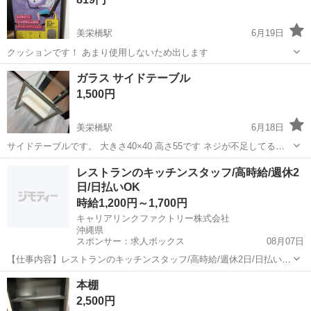
美栄橋駅
6月19日
クッションです！ あまり使用しないため出します
沖縄
那覇市
美栄橋駅
ソファ
自動
ガラス サイドテーブル
1,500円
美栄橋駅
6月18日
サイドテーブルです。 大きさ40×40 高さ55です ネジが不足してるた
め、写真の部品が取り付けできません。 使用に問題は無いです。 サイ
沖縄
那覇市
美栄橋駅
オフィス用家具
サイドテーブル
レストランのキッチンスタッフ/高時給/週休2
ドテーブル インテリア アパート3階まで取り来てくれる方
日/日払いOK
時給1,200円～1,700円
キャリアリンクファクトリー株式会社
沖縄県
スポンサー：求人ボックス
08月07日
【仕事内容】レストランのキッチンスタッフ/高時給/週休2日/日払い
OK <給与> 時給1200～1700円 <勤務地> 沖縄県 中頭郡読谷村 「社員
アルバイト・パート
本棚
を企業に派遣して終わり」ではありません/ 就業中のモチベーション維
2,500円
持やフォロー対応...