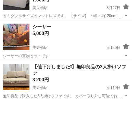
美栄橋駅
5月27日
セミダブルサイズのマットレスです。 【サイズ】 ・幅：約120cm ・
長さ：約197cm ・厚さ：約12cm 【素材】 ・側生地：ポリエステル
沖縄
那覇市
美栄橋駅
寝具
セミダブル
シーサー
100% ・中材：コイルスプリング 【状態】 大きな傷や汚れはなく、比
5,000円
較的きれいな...
美栄橋駅
5月20日
シーサーの置物セットです
沖縄
那覇市
美栄橋駅
インテリア雑貨/小物
シーサー
【値下げしました❗️】無印良品の3人掛けソフ
ァ
3,200円
美栄橋駅
5月19日
無印良品で購入した3人掛けソファです。 カバー取り外し可能でお洗
濯できます。 左側の肘掛け部分と左側面に黒のペンで子供の落書きが
沖縄
那覇市
美栄橋駅
ソファ
無印良品
あります。 購入は20年前ですが、クッションを裏表交互に使用してい
たので、大きなたわみはありま...