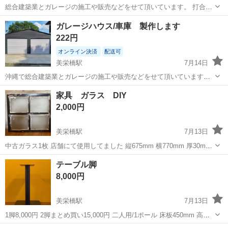
総合建築業とガレージの施工や販売などをせて頂いています。 打合せ
お見積【無料】 ※ご自宅の改装/店舗の改装などなんでもご相談くださ
沖縄
那覇市
美栄橋駅
インテリア雑貨/小物
外構
ガレージハウス/車庫 製作します
い。 ※フルオーダーガレージなども展開していますのでガレージ用途
222円
だけではなく店舗などにも...
オンライン決済
配送可
美栄橋駅
7月14日
沖縄で総合建築業とガレージの施工や販売などをせて頂いています。
打合せお見積【無料】 ※ご自宅の改装/店舗の改装などなんでもご相談
沖縄
那覇市
美栄橋駅
その他
ガレージ
家具 ガラス DIY
ください。 ※ガレージに付きましてはお客様の要望のサイズでのオー
2,000円
ダーがやカラーバリエーショ...
美栄橋駅
7月13日
中古ガラス1枚 店舗にて使用してました 縦675mm 横770mm 厚30mm
ガラスはクリアではなくモザイクは入ってます 1枚目表面 黒ペンキ 2
沖縄
那覇市
美栄橋駅
その他
ペンキ
テーブル脚
枚目裏面 コーキング残り 中古品によりビス穴、ビス残り、ペンキは
8,000円
ねな...
美栄橋駅
7月13日
1脚8,000円 2脚まとめ買い15,000円 二人用/1ポール 床板450mm 高さ
680mm 芯中 80mm ビスなし 中古品によりご理解ある方の買取お願い