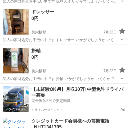
知人の家財処分お手伝い中です 琉球人形 いかがでしょうか いくらか
でもお値段つけていただけたらありがたいです もちろん、無料でも 持
沖縄
那覇市
美栄橋駅
家具
家財
ドレッサー
っていっていただきたいです
0円
美栄橋駅
7月22日
知人の家財処分お手伝い中です ドレッサー いかがでしょうか いくら
かでもお値段つけていただけたらありがたいです もちろん、無料でも
沖縄
那覇市
美栄橋駅
ドレッサー
家財
掛軸
持っていっていただきたいです
0円
美栄橋駅
7月22日
知人の家財処分お手伝い中です 掛軸 いかがでしょうか いくらかでも
お値段つけていただけたらありがたいです もちろん、無料でも 持って
沖縄
那覇市
美栄橋駅
家具
家財
【未経験OK🚚】月収30万↑中型免許ドライバ
いっていただきたいです
ー募集
完全週休2日で安定転職
Ad
ドライバーダイレクト
クレジットカード会員様への営業電話
_NHT1341705