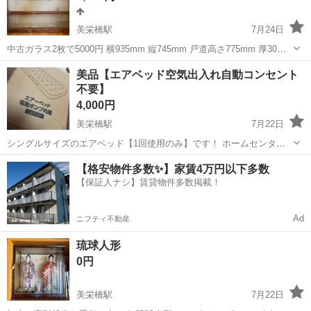
美栄橋駅
7月24日
中古ガラス2枚で5000円 横935mm 縦745mm 戸道高さ775mm 厚30mm
店舗にて使用してました ガラスはモザイクでクリアではないです ペン
沖縄
那覇市
美栄橋駅
収納家具
ガラス
美品【エアベッド空気出入れ自動コンセント
キはね、ビス穴跡、ビス残り、割れあります 中古品ですのでご理解
不要】
の...
4,000円
美栄橋駅
7月22日
シングルサイズのエアベッド【1回使用のみ】です！ ホームセンター
で8,000円で買いました。 引越しの際に1日仮眠に使いました！ ただ、
沖縄
那覇市
美栄橋駅
ベッド
空気
【格安物件多数✨】家賃4万円以下多数
引越しの時に箱と収納袋を紛失したので 値下げします！ 色 ベージュ
【保証人ナシ】賃貸物件多数掲載！
商品の寸法 19...
Ad
ニフティ不動産
琉球人形
0円
美栄橋駅
7月22日