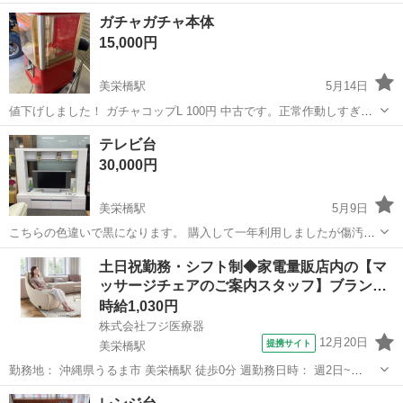
ガチャガチャ本体
15,000円
美栄橋駅
5月14日
値下げしました！ ガチャコップL 100円 中古です。正常作動しすぎま
す。 沖縄県内で入手困難となっております。 カギは付属しません。
沖縄
那覇市
美栄橋駅
家具
ガチャコップ
テレビ台
ノークレームノーリターンでお願いします。 今帰仁まで取りに来れる
30,000円
人、 配送は、 ...
美栄橋駅
5月9日
こちらの色違いで黒になります。 購入して一年利用しましたが傷汚れ
なく美品です。
沖縄
那覇市
美栄橋駅
収納家具
土日祝勤務・シフト制◆家電量販店内の【マ
ッサージチェアのご案内スタッフ】ブラン…
時給1,030円
株式会社フジ医療器
12月20日
提携サイト
美栄橋駅
勤務地： 沖縄県うるま市 美栄橋駅 徒歩0分 週勤務日時： 週2日~
12:00〜17:00／11:00〜17:45／10:00〜18:00 雇用形態： パート・アル
沖縄
うるま市
美栄橋駅
ホールスタッフ