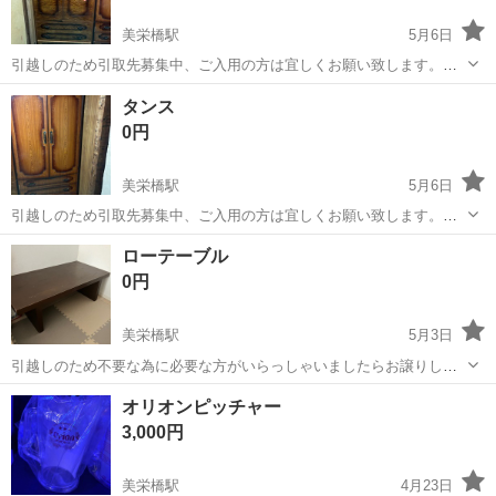
美栄橋駅
5月6日
引越しのため引取先募集中、ご入用の方は宜しくお願い致します。細
かいキズ等ありますが使用には差し支えないです。 サイズ タテ
沖縄
那覇市
美栄橋駅
収納家具
タンス
タンス
1760mm ✖️ヨコ880mm ✖️奥行575mm ※上下２段式 3段引出し部分タ
0円
テ600mm...
美栄橋駅
5月6日
引越しのため引取先募集中、ご入用の方は宜しくお願い致します。細
かいキズ等ありますが使用には差し支えありません サイズ タテ
沖縄
那覇市
美栄橋駅
収納家具
タンス
ローテーブル
1780mm ✖️ヨコ885mm 奥行580mm ※上下2段式 3段引出し部文タテ
0円
610mm 中...
美栄橋駅
5月3日
引越しのため不要な為に必要な方がいらっしゃいましたらお譲りしま
す！ 結構重厚な感じです＼(^o^)／ 幅 120cm 高さ 38cm 奥行き
沖縄
那覇市
美栄橋駅
テーブル
ロー
オリオンピッチャー
60cm 板幅 5.5cm 豊見城市高嶺自宅まで、できるだけ早くとりにき
3,000円
てくれ...
美栄橋駅
4月23日