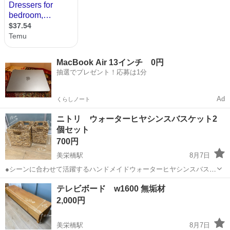
MacBook Air 13インチ 0円
抽選でプレゼント！応募は1分
Ad
くらしノート
ニトリ ウォーターヒヤシンスバスケット2
個セット
700円
美栄橋駅
8月7日
●シーンに合わせて活躍するハンドメイドウォーターヒヤシンスバスケ
ット ●ウォーターヒヤシンスは熱帯・亜熱帯の川や湖に自生する水草
沖縄
那覇市
美栄橋駅
収納家具
テレビボード w1600 無垢材
の一種です。茎を乾燥させて編み込んだ商品です。 ●大容量と持ち運
2,000円
びやすさを両立させた深型設計です...
美栄橋駅
8月7日