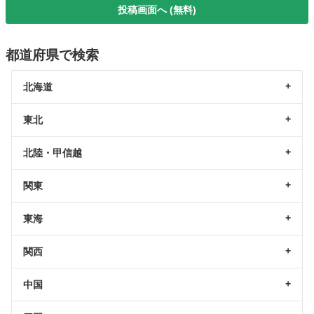
投稿画面へ (無料)
都道府県で検索
北海道
東北
北陸・甲信越
関東
東海
関西
中国