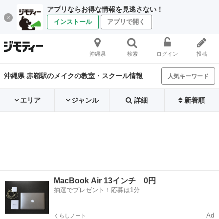
アプリならお得な情報を見逃さない！
インストール
アプリで開く
沖縄県
検索
ログイン
投稿
沖縄県 赤嶺駅のメイクの教室・スクール情報
人気キーワード
エリア
ジャンル
詳細
新着順
MacBook Air 13インチ 0円
抽選でプレゼント！応募は1分
Ad
くらしノート