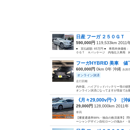
日産 フーガ ２５０ＧＴ 
590,000円
119,533km 2011
■ 支払総額: 65万円 ■ 車両本体価格：
０ＧＴ Ａパッケージ 内地仕入車両 純
フーガHYBRID 美車 
600,000円
0km 0年
沖縄
糸満
オンライン決済
走行距離
内外装、ハイブリッドバッテリー等の状態良
オンライン決済になってますが現金でお願い
《月々29,000v円~》［沖
29,000円
128,000km 2011年
車両
【審査通過率98%・独自の救済基準】 問
ーシャンデザイン自社ローンの強み⚡️ ・頭金