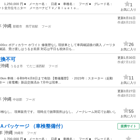
： 1,250,000 円 ■ メーカー名： 日産 ■ 車種名： フーガ ■ グレード名：
1
ト全方位モニター メーカーナビＴＶ／Ｂｌｕｅｔｏ...
お気に入り
更新8月31日
作成8月23日
0年
沖縄
那覇市
県庁前駅
フーガ
26
量2500cc ボディカラー ホワイト 修復歴なし 現状車として車両確認後の購入 ノーリタ
認、受け渡しはうるま前原 対応は平日も祝休日も...
お気に入り
更新1月30日
L 交換不可
作成7月12日
年
沖縄
うるま市
てだこ浦西駅
フーガ
11
6,000km 車検：令和9年4月8日まで有効 【整備履歴】 ・2023年：スターター（起動
ター（発電機）新品交換済み 7月中は現車...
お気に入り
更新3月27日
作成9月23日
5年
沖縄
中頭郡
フーガ
55
0k 車検なし。 現車販売です。 現時点で故障箇所はなし。 ノークレーム対応でお願いし
お気に入り
 Ａパッケージ （車検整備付）
提携サイト
6年
沖縄
沖縄市
フーガ
： 1,700,000 円 ■ メーカー名： 日産 ■ 車種名： フーガ ■ グレード名：