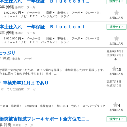
本土仕入れ 一年保証 Ｂｌｕｅｔｏｏｔ...
提携サイト
15年
沖縄
糸満市
フーガ
： 1,020,000 円 ■ メーカー名： 日産 ■ 車種名： フーガ ■ グレード名：
ｕｅｔｏｏｔｈナビ ＥＴＣ バックカメラ ドライ...
お気に入り
本土仕入れ 一年保証 Ｂｌｕｅｔｏｏｔ...
提携サイト
15年
沖縄
糸満市
フーガ
： 1,020,000 円 ■ メーカー名： 日産 ■ 車種名： フーガ ■ グレード名：
ｕｅｔｏｏｔｈナビ ＥＴＣ バックカメラ ドライ...
お気に入り
更新6月18日
たっぷり
作成3月22日
2年
沖縄
沖縄市
フーガ
19
が原因で売れなかったため、 オイル漏れを修理し、車検取得したので 再販します。
0km（たまに乗ってるので少し増えます） 車検 ...
お気に入り
更新7月8日
 車検来年11月まであり
作成3月6日
ま市
てだこ浦西駅
フーガ
4
ガ ■ 排気量： 3500cc ■ 車検有無： 検9.11 ■ 色名： スーパーブラック
お気に入り
衝突被害軽減ブレーキサポート全方位モニ...
提携サイト
5年
沖縄
中頭郡
フーガ