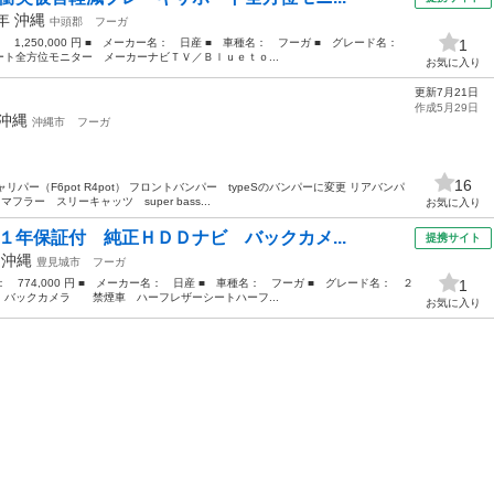
5年
沖縄
中頭郡
フーガ
： 1,250,000 円 ■ メーカー名： 日産 ■ 車種名： フーガ ■ グレード名：
1
ト全方位モニター メーカーナビＴＶ／Ｂｌｕｅｔｏ...
お気に入り
更新7月21日
作成5月29日
沖縄
沖縄市
フーガ
16
リパー（F6pot R4pot） フロントバンパー typeSのバンパーに変更 リアバンパ
フラー スリーキャッツ super bass...
お気に入り
１年保証付 純正ＨＤＤナビ バックカメ...
提携サイト
年
沖縄
豊見城市
フーガ
格： 774,000 円 ■ メーカー名： 日産 ■ 車種名： フーガ ■ グレード名： ２
1
バックカメラ 禁煙車 ハーフレザーシートハーフ...
お気に入り