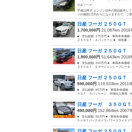
日産フーガ
平成23年式 エンジン以外の部品販売し
ツの値段1万円からになりますので、ご理
日産 フーガ ２５０ＧＴ
1,700,000円
21,087km 201
■ 支払総額: 175万円 ■ 車両本体価格
２５０ＧＴ Ａパッケージ ■ 排気量： 25
日産 フーガ ２５０ＧＴ 
1,900,000円
51,643km 201
■ 支払総額: 203万円 ■ 車両本体価格
２５０ＧＴ エマージェンシーブレーキ 
日産 フーガ ２５０ＧＴ 
590,000円
119,533km 2011
■ 支払総額: 65万円 ■ 車両本体価格：
０ＧＴ Ａパッケージ 内地仕入車両 純
日産 フーガ ３５０ＧＴ
490,000円
152,864km 200
■ 支払総額: 59万円 ■ 車両本体価格
５０ＧＴバックカメラパワースライドドアーナ
日産 フーガ ２５０ＧＴ 