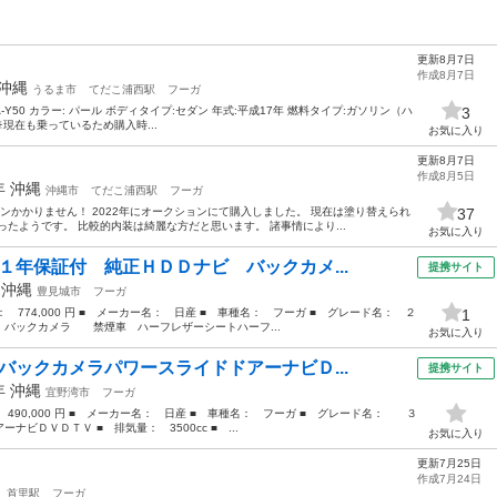
更新8月7日
作成8月7日
沖縄
うるま市
てだこ浦西駅
フーガ
CBA-Y50 カラー: パール ボディタイプ:セダン 年式:平成17年 燃料タイプ:ガソリン（ハ
3
 ※現在も乗っているため購入時...
お気に入り
更新8月7日
作成8月5日
0年
沖縄
沖縄市
てだこ浦西駅
フーガ
ンかかりません！ 2022年にオークションにて購入しました。 現在は塗り替えられ
37
たようです。 比較的内装は綺麗な方だと思います。 諸事情により...
お気に入り
１年保証付 純正ＨＤＤナビ バックカメ...
提携サイト
年
沖縄
豊見城市
フーガ
格： 774,000 円 ■ メーカー名： 日産 ■ 車種名： フーガ ■ グレード名： ２
1
バックカメラ 禁煙車 ハーフレザーシートハーフ...
お気に入り
バックカメラパワースライドドアーナビＤ...
提携サイト
7年
沖縄
宜野湾市
フーガ
： 490,000 円 ■ メーカー名： 日産 ■ 車種名： フーガ ■ グレード名： ３
ビＤＶＤＴＶ ■ 排気量： 3500cc ■ ...
お気に入り
更新7月25日
作成7月24日
首里駅
フーガ