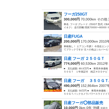
フーガ250GT
300,000円
70,000km その他
車名: フーガ グレード: 250GT 型式: 
イオク） 走行距離:現状70000〜80000
日産FUGA
200,000円
170,000km 201
車検無し！ エアコン不調！ 今現在エンジ
てブラックですが 元々の色はシルバーだっ
日産 フーガ ２５０ＧＴ 
774,000円
60,530km 2012
■ 支払総額: 89.9万円 ■ 車両本体価
５０ＧＴ １年保証付 純正ＨＤＤナビ 
日産 フーガ ３５０ＧＴ
490,000円
152,864km 200
■ 支払総額: 59万円 ■ 車両本体価格
５０ＧＴバックカメラパワースライドドアーナ
日産フーガ⭕部品販売
10,000円
0km 0年
沖縄
那覇市