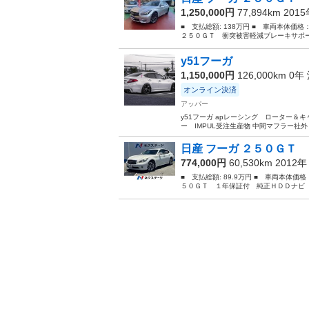
1,250,000円
77,894km 201
■ 支払総額: 138万円 ■ 車両本体価格
２５０ＧＴ 衝突被害軽減ブレーキサポー
y51フーガ
1,150,000円
126,000km 0年
オンライン決済
アッパー
y51フーガ apレーシング ローター＆キャ
ー IMPUL受注生産物 中間マフラー社外 マ
日産 フーガ ２５０ＧＴ 
774,000円
60,530km 2012
■ 支払総額: 89.9万円 ■ 車両本体価
５０ＧＴ １年保証付 純正ＨＤＤナビ 