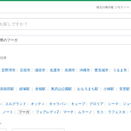
地元の掲示板 ジモティー
県のフーガ
01件
宜野湾市
石垣市
浦添市
名護市
糸満市
沖縄市
豊見城市
うるま市
添前田駅
経塚駅
赤嶺駅
奥武山公園駅
おもろまち駅
小禄駅
安里駅
ル
エルグランド
オッティ
キャラバン
キューブ
グロリア
シーマ
ジュ
ノート
フーガ
フェアレディZ
マーチ
ムラーノ
モコ
ラフェスタ
人