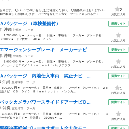
2
ております。 ⭕パーツの問い合わせはご遠慮ください。 ⭕価格表示はあくまでパー
解の程宜しくお願いします。 パーツを探してる方で、ヤードに来られる方メ...
お気に入り
 Ａパッケージ （車検整備付）
提携サイト
6年
沖縄
沖縄市
フーガ
： 1,700,000 円 ■ メーカー名： 日産 ■ 車種名： フーガ ■ グレード名：
00cc ■ ドア枚数： 4D ■ ミッシ...
お気に入り
エマージェンシーブレーキ メーカーナビ...
提携サイト
8年
沖縄
中頭郡
フーガ
： 1,900,000 円 ■ メーカー名： 日産 ■ 車種名： フーガ ■ グレード名：
メーカーナビＴＶ／Ｂｌｕｅｔｏｏｔｈバックアラウ...
お気に入り
Ａパッケージ 内地仕入車両 純正ナビ ...
提携サイト
年
沖縄
豊見城市
フーガ
 590,000 円 ■ メーカー名： 日産 ■ 車種名： フーガ ■ グレード名： ２５
1
正ナビ ＣＤ ＤＶＤ Ｂｌｕｅｔｏｏｔｈ バックカ...
お気に入り
バックカメラパワースライドドアーナビＤ...
提携サイト
7年
沖縄
宜野湾市
フーガ
： 490,000 円 ■ メーカー名： 日産 ■ 車種名： フーガ ■ グレード名： ３
ビＤＶＤＴＶ ■ 排気量： 3500cc ■ ...
お気に入り
衝突被害軽減ブレーキサポート全方位モニ...
提携サイト