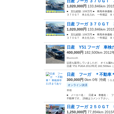
日産 フーガ ３７０ＧＴ 
1,020,000円
133,846km 20
■ 支払総額: 109万円 ■ 車両本体価格
３７０ＧＴ 本土仕入れ 一年保証 Ｂｌ
日産 フーガ ３７０ＧＴ 
1,020,000円
133,846km 20
■ 支払総額: 109万円 ■ 車両本体価格
３７０ＧＴ 本土仕入れ 一年保証 Ｂｌ
日産 Y51 フーガ 車検
400,000円
182,500km 201
Bluetooth
以前も販売していましたが、 オイル漏れ
日産 Y51 FUGA 2012年式 182,50
日産 フーガ ＊不動車＊
300,000円
0km 0年
沖縄
うる
オンライン決済
車種
■ メーカー名： 日産 ■ 車種名： フー
不動車です。 詳細はコメント下さい。
日産 フーガ ２５０ＧＴ 
1,250,000円
77,894km 201