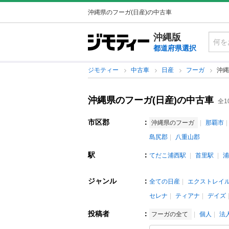
沖縄県のフーガ(日産)の中古車
沖縄版
都道府県選択
ジモティー
中古車
日産
フーガ
沖縄
沖縄県のフーガ(日産)の中古車
全1
市区郡
：
沖縄県のフーガ
那覇市
島尻郡
八重山郡
駅
：
てだこ浦西駅
首里駅
浦
ジャンル
：
全ての日産
エクストレイ
セレナ
ティアナ
デイズ
投稿者
：
フーガの全て
個人
法