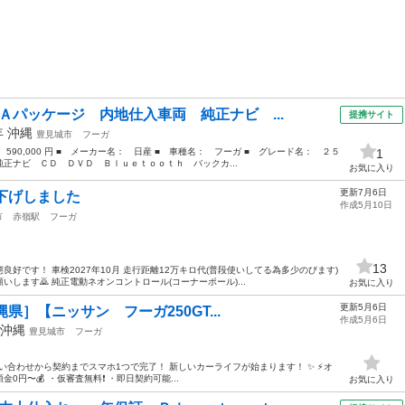
Ａパッケージ 内地仕入車両 純正ナビ ...
提携サイト
年
沖縄
豊見城市
フーガ
 590,000 円 ■ メーカー名： 日産 ■ 車種名： フーガ ■ グレード名： ２５
1
正ナビ ＣＤ ＤＶＤ Ｂｌｕｅｔｏｏｔｈ バックカ...
お気に入り
更新7月6日
値下げしました
作成5月10日
市
赤嶺駅
フーガ
13
好です！ 車検2027年10月 走行距離12万キロ代(普段使いしてる為多少のびます)
します🙇 純正電動ネオンコントロール(コーナーポール)...
お気に入り
更新5月6日
縄県］【ニッサン フーガ250GT...
作成5月6日
沖縄
豊見城市
フーガ
い合わせから契約までスマホ1つで完了！ 新しいカーライフが始まります！ ✨ ⚡️オ
0円〜💰 ・仮審査無料❗️ ・即日契約可能...
お気に入り