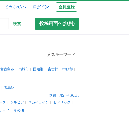
ログイン
会員登録
初めての方へ
投稿画面へ(無料)
検索
人気キーワード
宮古島市
南城市
国頭郡
宮古郡
中頭郡
古島駅
路線・駅から選ぶ
ーク
シルビア
スカイライン
セドリック
リーフ
その他