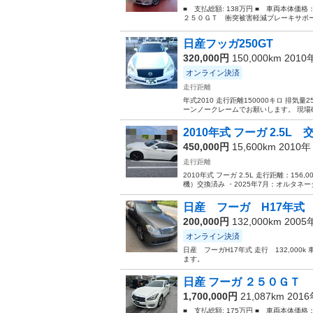
■ 支払総額: 138万円 ■ 車両本体価格
２５０ＧＴ 衝突被害軽減ブレーキサポー
日産フッガ250GT
320,000円
150,000km 201
オンライン決済
走行距離
年式2010 走行距離150000キロ 排気
ーンノークレームでお願いします。 現場確
2010年式 フーガ 2.5
450,000円
15,600km 2010
走行距離
2010年式 フーガ 2.5L 走行距離：15
機）交換済み ・2025年7月：オルタネー
日産 フーガ H17年式
200,000円
132,000km 200
オンライン決済
日産 フーガH17年式 走行 132,00
ます。
日産 フーガ ２５０ＧＴ
1,700,000円
21,087km 201
■ 支払総額: 175万円 ■ 車両本体価格