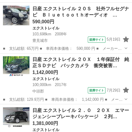
ー名： 日産 ■ 車種名： エクストレイル ■ グレード名： Ｇ
沖縄
中頭郡
エクストレイル
日産 エクストレイル ２０Ｓ 社外フルセグナ
ｅ－４ＯＲＣＥ １年保証付 ４ＷＤ 純正ナビ 全周囲カメラ 衝
ビ Ｂｌｕｅｔｏｏｔｈオーディオ …
突被害軽...
590,000円
エクストレイル
103,698km
2008年
5月19日
提携サイト
豊見城市
■ 支払総額: 65万円 ■ 車両本体価格： 590,000 円 ■ メーカー
名： 日産 ■ 車種名： エクストレイル ■ グレード名： ２０
沖縄
豊見城市
エクストレイル
日産 エクストレイル ２０Ｘ １年保証付 純
Ｓ 社外フルセグナビ Ｂｌｕｅｔｏｏｔｈオーディオ ＣＤ ＤＶ
正ＳＤナビ バックカメラ 衝突被害…
Ｄ再生可 バックカ...
1,142,000円
エクストレイル
100,000km
2017年
7月29日
提携サイト
中頭郡
■ 支払総額: 129.9万円 ■ 車両本体価格： 1,142,000 円 ■ メーカ
ー名： 日産 ■ 車種名： エクストレイル ■ グレード名： ２０
沖縄
中頭郡
エクストレイル
日産 エクストレイル ２．０ ２０Ｘ エマー
Ｘ １年保証付 純正ＳＤナビ バックカメラ 衝突被害軽減システ
ジェンシーブレーキパッケージ ２列…
ム 禁煙...
1,381,000円
エクストレイル