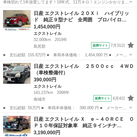
車検切れて1年放置してます！19年式、11万キロ！エンジンかかりま
す！クーラー冷えますがガス1本いれたらもっと冷えると思います！普
沖縄
うるま市
てだこ浦西駅
エクストレイル
日産 エクストレイル ２０Ｘｉ ハイブリッ
通に動きます！女性が乗ってました！軽自動車がほしいとのことで売
ド 純正９型ナビ 全周囲 プロパイロ…
ります！うるま市からです！よろし...
1,454,000円
エクストレイル
32,000km
2019年
7月31日
提携サイト
島尻郡
■ 支払総額: 155.8万円 ■ 車両本体価格： 1,454,000 円 ■ メーカ
ー名： 日産 ■ 車種名： エクストレイル ■ グレード名： ２０
沖縄
島尻郡
エクストレイル
日産 エクストレイル ２５００ｃｃ ４ＷＤ
Ｘｉ ハイブリッド 純正９型ナビ 全周囲 プロパイロット ビル
（車検整備付）
トインＥ...
390,000円
エクストレイル
141,237km
2008年
6月4日
提携サイト
南城市
■ 支払総額: 55万円 ■ 車両本体価格： 390,000 円 ■ メーカー
名： 日産 ■ 車種名： エクストレイル ■ グレード名： ２５
沖縄
南城市
エクストレイル
日産 エクストレイル Ｘ ｅ－４ＯＲＣＥ Ｏ
００ｃｃ ４ＷＤ ■ 排気量： 2500cc ■ ドア枚数： 5D ■ ミッ
Ｐ１０年保証対象車 純正９インチナ…
シ...
3,190,000円