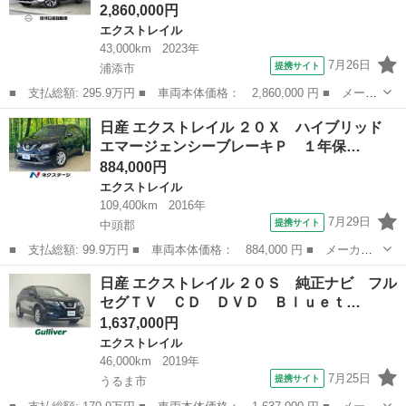
2,860,000円
エクストレイル
43,000km
2023年
7月26日
提携サイト
浦添市
■ 支払総額: 295.9万円 ■ 車両本体価格： 2,860,000 円 ■ メーカ
ー名： 日産 ■ 車種名： エクストレイル ■ グレード名： １．
沖縄
浦添市
エクストレイル
日産 エクストレイル ２０Ｘ ハイブリッド
５ Ｘ プロパイロット、エマージェンシーブレーキ、レーンキー
エマージェンシーブレーキＰ １年保…
プ、運転席...
884,000円
エクストレイル
109,400km
2016年
7月29日
提携サイト
中頭郡
■ 支払総額: 99.9万円 ■ 車両本体価格： 884,000 円 ■ メーカー
名： 日産 ■ 車種名： エクストレイル ■ グレード名： ２０
沖縄
中頭郡
エクストレイル
日産 エクストレイル ２０Ｓ 純正ナビ フル
Ｘ ハイブリッド エマージェンシーブレーキＰ １年保証付 純正
セグＴＶ ＣＤ ＤＶＤ Ｂｌｕｅｔ…
ナビ 全周囲カ...
1,637,000円
エクストレイル
46,000km
2019年
7月25日
提携サイト
うるま市