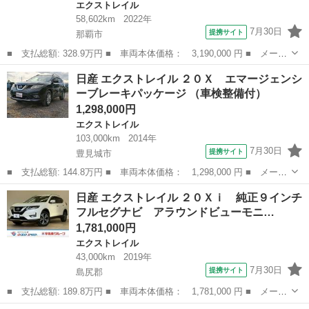
エクストレイル
58,602km
2022年
7月30日
提携サイト
那覇市
■ 支払総額: 328.9万円 ■ 車両本体価格： 3,190,000 円 ■ メーカ
ー名： 日産 ■ 車種名： エクストレイル ■ グレード名： Ｘ
沖縄
那覇市
エクストレイル
日産 エクストレイル ２０Ｘ エマージェンシ
ｅ－４ＯＲＣＥ ＯＰ１０年保証対象車 純正９インチナビ（ＢＴ／
ーブレーキパッケージ （車検整備付）
ＵＳＢ／...
1,298,000円
エクストレイル
103,000km
2014年
7月30日
提携サイト
豊見城市
■ 支払総額: 144.8万円 ■ 車両本体価格： 1,298,000 円 ■ メーカ
ー名： 日産 ■ 車種名： エクストレイル ■ グレード名： ２０
沖縄
豊見城市
エクストレイル
日産 エクストレイル ２０Ｘｉ 純正９インチ
Ｘ エマージェンシーブレーキパッケージ ■ 排気量： 2000cc ■...
フルセグナビ アラウンドビューモニ…
1,781,000円
エクストレイル
43,000km
2019年
7月30日
提携サイト
島尻郡
■ 支払総額: 189.8万円 ■ 車両本体価格： 1,781,000 円 ■ メーカ
ー名： 日産 ■ 車種名： エクストレイル ■ グレード名： ２０