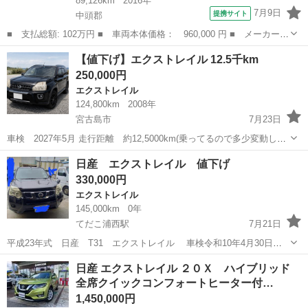
89,126km
2016年
7月9日
提携サイト
中頭郡
■ 支払総額: 102万円 ■ 車両本体価格： 960,000 円 ■ メーカー
名： 日産 ■ 車種名： エクストレイル ■ グレード名： ２０Ｘ
沖縄
中頭郡
エクストレイル
【値下げ】エクストレイル 12.5千km
ｔ エマージェンシーブレーキパッケージ ７人乗り／純正ナビ／ワ
250,000円
ンセグＴＶ／Ｂ...
エクストレイル
124,800km
2008年
宮古島市
7月23日
車検 2027年5月 走行距離 約12,5000km(乗ってるので多少変動しま
す) ・キーレス ・バックモニター 走行には全く問題無し エアコン不調
沖縄
宮古島市
エクストレイル
日産 エクストレイル 値下げ
気味です。 軽自動車に乗り換え予定のため出品します。...
330,000円
エクストレイル
145,000km
0年
てだこ浦西駅
7月21日
平成23年式 日産 T31 エクストレイル 車検令和10年4月30日
走行距離141000キロ エンジンオイル、フィルター、リヤブレーキパッ
沖縄
中頭郡
てだこ浦西駅
エクストレイル
日産 エクストレイル ２０Ｘ ハイブリッド
ド、ブレーキフルード、エアコンフィルター、ラジエーター、クーラ
全席クイックコンフォートヒーター付…
ント交換済。 日産純...
1,450,000円