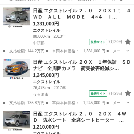
名： 日産 ■ 車種名： エクストレイル ■ グレード名： ２０Ｘ
沖縄
島尻郡
エクストレイル
日産 エクストレイル ２．０ ２０Ｘｔｔ ４
ｔｔ ４ＷＤ カーナビ フルセグＴＶ スマートキー ＥＴＣ サ
ＷＤ ＡＬＬ ＭＯＤＥ ４×４－ｉ…
ンルーフ Ｂｌｕ...
1,331,000円
エクストレイル
88,000km
2013年
7月29日
提携サイト
中頭郡
■ 支払総額: 144.2万円 ■ 車両本体価格： 1,331,000 円 ■ メーカ
ー名： 日産 ■ 車種名： エクストレイル ■ グレード名： ２．
沖縄
中頭郡
エクストレイル
日産 エクストレイル ２０Ｘ １年保証 ＳＤ
０ ２０Ｘｔｔ ４ＷＤ ＡＬＬ ＭＯＤＥ ４×４－ｉ アドバンス
ナビ 全周囲カメラ 衝突被害軽減シ…
ドヒル...
1,245,000円
エクストレイル
76,475km
2017年
7月29日
提携サイト
うるま市
■ 支払総額: 135.8万円 ■ 車両本体価格： 1,245,000 円 ■ メーカ
ー名： 日産 ■ 車種名： エクストレイル ■ グレード名： ２０
沖縄
うるま市
エクストレイル
日産 エクストレイル ２．０ ２０Ｘ ４Ｗ
Ｘ １年保証 ＳＤナビ 全周囲カメラ 衝突被害軽減システム レ
Ｄ 防水シート 全席シートヒーター …
ーダーク...
1,210,000円
エクストレイル