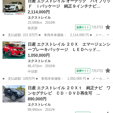
日産 エクストレイル オーテック ハイブリッ
Ｘｉ 後期型／アラウンドビューモニター／プロパイロット／アルパ
ド ｉパッケージ 純正９インチナビ…
インナビ...
2,114,000円
エクストレイル
23,000km
2019年
7月27日
提携サイト
島尻郡
■ 支払総額: 221.8万円 ■ 車両本体価格： 2,114,000 円 ■ メーカ
ー名： 日産 ■ 車種名： エクストレイル ■ グレード名： オー
沖縄
島尻郡
エクストレイル
日産 エクストレイル ２０Ｘ エマージェンシ
テック ハイブリッド ｉパッケージ 純正９インチナビ／ルーフレ
ーブレーキパッケージ ＬＥＤヘッド…
ール／ア...
1,050,000円
エクストレイル
86,471km
2016年
7月27日
提携サイト
中頭郡
■ 支払総額: 109万円 ■ 車両本体価格： 1,050,000 円 ■ メーカー
名： 日産 ■ 車種名： エクストレイル ■ グレード名： ２０
沖縄
中頭郡
エクストレイル
日産 エクストレイル ２０Ｘｔ 純正ナビ ワ
Ｘ エマージェンシーブレーキパッケージ ＬＥＤヘッドランプ・フ
ンセグテレビ ＣＤ・ＤＶＤ再生可 …
ォグランプ・...
890,000円
エクストレイル
89,991km
2011年