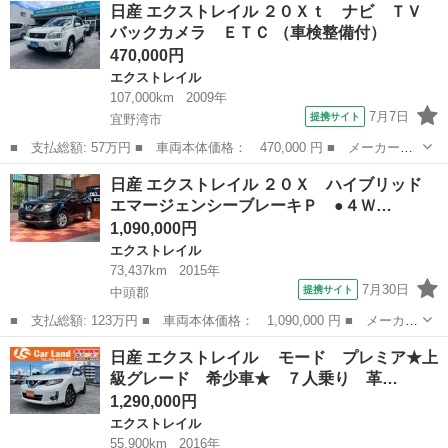
沖縄
島尻郡
エクストレイル
日産 エクストレイル ２０Ｘｔ ナビ ＴＶ
Ｘｉ 純正９インチフルセグナビ アラウンドビューモニター プロ
バックカメラ ＥＴＣ （車検整備付）
パイロッ...
470,000円
エクストレイル
107,000km
2009年
7月7日
提携サイト
宜野湾市
■ 支払総額: 57万円 ■ 車両本体価格： 470,000 円 ■ メーカー
名： 日産 ■ 車種名： エクストレイル ■ グレード名： ２０Ｘ
沖縄
宜野湾市
エクストレイル
日産 エクストレイル ２０Ｘ ハイブリッド
ｔ ナビ ＴＶ バックカメラ ＥＴＣ ■ 排気量： 2000cc ■ ド
エマージェンシーブレーキＰ ●４Ｗ…
ア枚数...
1,090,000円
エクストレイル
73,437km
2015年
7月30日
提携サイト
中頭郡
■ 支払総額: 123万円 ■ 車両本体価格： 1,090,000 円 ■ メーカー
名： 日産 ■ 車種名： エクストレイル ■ グレード名： ２０
沖縄
中頭郡
エクストレイル
日産 エクストレイル モード プレミア★上
Ｘ ハイブリッド エマージェンシーブレーキＰ ●４ＷＤ●純正ナビ
級グレード 希少車★ ７人乗り 革…
●Ｂｌｕｅ...
1,290,000円
エクストレイル
55,900km
2016年