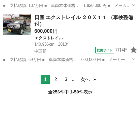
■ 支払総額: 187万円 ■ 車両本体価格： 1,820,000 円 ■ メーカー
名： 日産 ■ 車種名： エクストレイル ■ グレード名： ２０Ｘ
沖縄
島尻郡
エクストレイル
日産 エクストレイル ２０Ｘｔｔ （車検整備
ｉ オートＬＥＤ フロントカメラ ＶＤＣ 地デジ アイドリング
付）
ストップ車...
600,000円
エクストレイル
140,936km
2013年
7月4日
提携サイト
中頭郡
■ 支払総額: 69万円 ■ 車両本体価格： 600,000 円 ■ メーカー
名： 日産 ■ 車種名： エクストレイル ■ グレード名： ２０Ｘ
沖縄
中頭郡
エクストレイル
ｔｔ ■ 排気量： 2000cc ■ ドア枚数： 5D ■ ミッション：
CV...
1
2
3
...
次へ
全256件中 1-50件表示