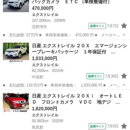
バックカメラ ＥＴＣ （車検整備付）
470,000円
エクストレイル
107,000km
2009年
7月7日
提携サイト
宜野湾市
■ 支払総額: 57万円 ■ 車両本体価格： 470,000 円 ■ メーカー
名： 日産 ■ 車種名： エクストレイル ■ グレード名： ２０Ｘ
沖縄
宜野湾市
エクストレイル
日産 エクストレイル ２０Ｘ エマージェンシ
ｔ ナビ ＴＶ バックカメラ ＥＴＣ ■ 排気量： 2000cc ■ ド
ーブレーキパッケージ １年保証付 …
ア枚数...
1,033,000円
エクストレイル
82,260km
2015年
7月30日
提携サイト
中頭郡
■ 支払総額: 119.9万円 ■ 車両本体価格： 1,033,000 円 ■ メーカ
ー名： 日産 ■ 車種名： エクストレイル ■ グレード名： ２０
沖縄
中頭郡
エクストレイル
日産 エクストレイル ２０Ｘｉ オートＬＥ
Ｘ エマージェンシーブレーキパッケージ １年保証付 ４ＷＤ 純
Ｄ フロントカメラ ＶＤＣ 地デジ …
正ナビ ...
1,820,000円
エクストレイル
50,982km
2020年
7月5日
提携サイト
島尻郡