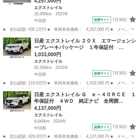
4,257,000円
エクストレイル
16,000km
2023年
7月30日
提携サイト
中頭郡
■ 支払総額: 435.1万円 ■ 車両本体価格： 4,257,000 円 ■ メーカ
ー名： 日産 ■ 車種名： エクストレイル ■ グレード名： Ｇ
沖縄
中頭郡
エクストレイル
日産 エクストレイル ２０Ｘ エマージェンシ
ｅ－４ＯＲＣＥ ４ＷＤ プロパイロット エマージェンシーブレー
ーブレーキパッケージ １年保証付 …
キ 純正...
1,033,000円
エクストレイル
82,260km
2015年
7月30日
提携サイト
中頭郡
■ 支払総額: 119.9万円 ■ 車両本体価格： 1,033,000 円 ■ メーカ
ー名： 日産 ■ 車種名： エクストレイル ■ グレード名： ２０
沖縄
中頭郡
エクストレイル
日産 エクストレイル Ｇ ｅ－４ＯＲＣＥ １
Ｘ エマージェンシーブレーキパッケージ １年保証付 ４ＷＤ 純
年保証付 ４ＷＤ 純正ナビ 全周囲…
正ナビ ...
4,137,000円
エクストレイル
9,640km
2024年
7月30日
提携サイト
中頭郡
■ 支払総額: 429.9万円 ■ 車両本体価格： 4,137,000 円 ■ メーカ