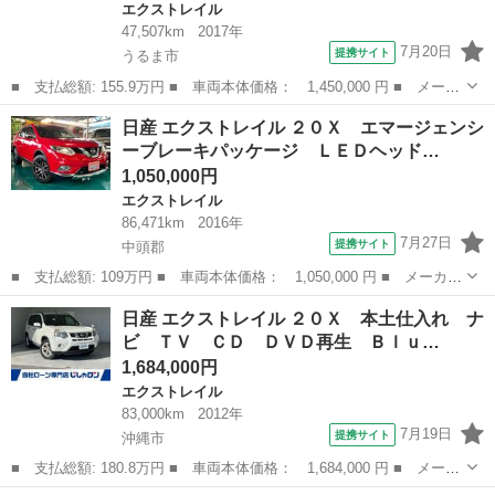
エクストレイル
47,507km
2017年
7月20日
提携サイト
うるま市
■ 支払総額: 155.9万円 ■ 車両本体価格： 1,450,000 円 ■ メーカ
ー名： 日産 ■ 車種名： エクストレイル ■ グレード名： ２０
沖縄
うるま市
エクストレイル
日産 エクストレイル ２０Ｘ エマージェンシ
Ｘ ハイブリッド 全席クイックコンフォートヒーター付シート ア
ーブレーキパッケージ ＬＥＤヘッド…
ラウンド...
1,050,000円
エクストレイル
86,471km
2016年
7月27日
提携サイト
中頭郡
■ 支払総額: 109万円 ■ 車両本体価格： 1,050,000 円 ■ メーカー
名： 日産 ■ 車種名： エクストレイル ■ グレード名： ２０
沖縄
中頭郡
エクストレイル
日産 エクストレイル ２０Ｘ 本土仕入れ ナ
Ｘ エマージェンシーブレーキパッケージ ＬＥＤヘッドランプ・フ
ビ ＴＶ ＣＤ ＤＶＤ再生 Ｂｌｕ…
ォグランプ・...
1,684,000円
エクストレイル
83,000km
2012年
7月19日
提携サイト
沖縄市
■ 支払総額: 180.8万円 ■ 車両本体価格： 1,684,000 円 ■ メーカ
ー名： 日産 ■ 車種名： エクストレイル ■ グレード名： ２０