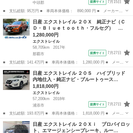
7月15日
提携サイト
中頭郡
■ 支払総額: 95万円 ■ 車両本体価格： 890,000 円 ■ メーカー
名： 日産 ■ 車種名： エクストレイル ■ グレード名： ２０Ｘ
沖縄
中頭郡
エクストレイル
日産 エクストレイル ２０Ｘ 純正ナビ（Ｃ
ｔ 純正ナビ ワンセグテレビ ＣＤ・ＤＶＤ再生可 ハイパールー
Ｄ・Ｂｌｕｅｔｏｏｔｈ・フルセグ） …
フレール ＦＭト...
1,280,000円
エクストレイル
58,705km
2017年
7月27日
提携サイト
那覇市
■ 支払総額: 141.4万円 ■ 車両本体価格： 1,280,000 円 ■ メーカ
ー名： 日産 ■ 車種名： エクストレイル ■ グレード名： ２０
沖縄
那覇市
エクストレイル
日産 エクストレイル ２０Ｓ ハイブリッド
Ｘ 純正ナビ（ＣＤ・Ｂｌｕｅｔｏｏｔｈ・フルセグ） バックカメ
内地仕入・純正ナビ・ブルートゥース…
ラ ３６...
1,818,000円
エクストレイル
57,200km
2018年
7月27日
提携サイト
浦添市
■ 支払総額: 193.8万円 ■ 車両本体価格： 1,818,000 円 ■ メーカ
ー名： 日産 ■ 車種名： エクストレイル ■ グレード名： ２０
沖縄
浦添市
エクストレイル
日産 エクストレイル ２０Ｘｉ プロパイロッ
Ｓ ハイブリッド 内地仕入・純正ナビ・ブルートゥース接続・バッ
ト、エマージェンシーブレーキ、ルー…
クカメラ...