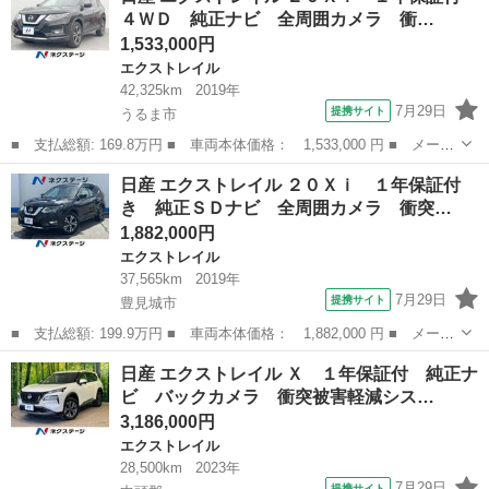
４ＷＤ 純正ナビ 全周囲カメラ 衝…
CV...
1,533,000円
エクストレイル
42,325km
2019年
7月29日
提携サイト
うるま市
■ 支払総額: 169.8万円 ■ 車両本体価格： 1,533,000 円 ■ メーカ
ー名： 日産 ■ 車種名： エクストレイル ■ グレード名： ２０
沖縄
うるま市
エクストレイル
日産 エクストレイル ２０Ｘｉ １年保証付
Ｘｉ １年保証付 ４ＷＤ 純正ナビ 全周囲カメラ 衝突軽減シス
き 純正ＳＤナビ 全周囲カメラ 衝突…
テム 電...
1,882,000円
エクストレイル
37,565km
2019年
7月29日
提携サイト
豊見城市
■ 支払総額: 199.9万円 ■ 車両本体価格： 1,882,000 円 ■ メーカ
ー名： 日産 ■ 車種名： エクストレイル ■ グレード名： ２０
沖縄
豊見城市
エクストレイル
日産 エクストレイル Ｘ １年保証付 純正ナ
Ｘｉ １年保証付き 純正ＳＤナビ 全周囲カメラ 衝突被害軽減シ
ビ バックカメラ 衝突被害軽減シス…
ステム ...
3,186,000円
エクストレイル
28,500km
2023年
7月29日
提携サイト