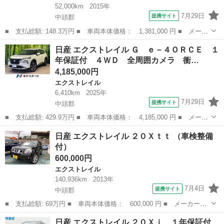
52,000km
2015年
7月29日
提携サイト
中頭郡
■ 支払総額: 148.3万円 ■ 車両本体価格： 1,381,000 円 ■ メーカ
ー名： 日産 ■ 車種名： エクストレイル ■ グレード名： ２．
沖縄
中頭郡
エクストレイル
日産 エクストレイル Ｇ ｅ－４ＯＲＣＥ １
０ ２０Ｘ エマージェンシーブレーキパッケージ ２列車 エマー
年保証付 ４ＷＤ 全周囲カメラ 衝…
ジェンシ...
4,185,000円
エクストレイル
6,410km
2025年
7月29日
提携サイト
中頭郡
■ 支払総額: 429.9万円 ■ 車両本体価格： 4,185,000 円 ■ メーカ
ー名： 日産 ■ 車種名： エクストレイル ■ グレード名： Ｇ
沖縄
中頭郡
エクストレイル
日産 エクストレイル ２０Ｘｔｔ （車検整備
ｅ－４ＯＲＣＥ １年保証付 ４ＷＤ 全周囲カメラ 衝突被害軽減
付）
システム...
600,000円
エクストレイル
140,936km
2013年
7月4日
提携サイト
中頭郡
■ 支払総額: 69万円 ■ 車両本体価格： 600,000 円 ■ メーカー
名： 日産 ■ 車種名： エクストレイル ■ グレード名： ２０Ｘ
沖縄
中頭郡
エクストレイル
日産 エクストレイル ２０Ｘｉ １年保証付
ｔｔ ■ 排気量： 2000cc ■ ドア枚数： 5D ■ ミッション：