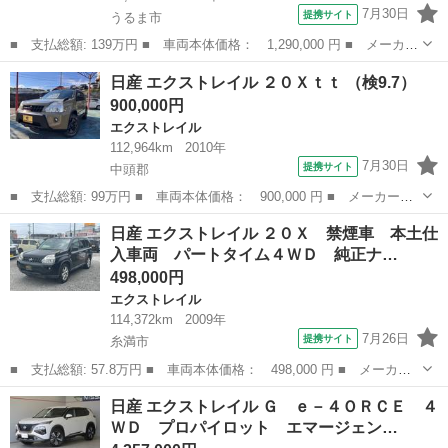
7月30日
提携サイト
うるま市
■ 支払総額: 139万円 ■ 車両本体価格： 1,290,000 円 ■ メーカー
名： 日産 ■ 車種名： エクストレイル ■ グレード名： モー
沖縄
うるま市
エクストレイル
日産 エクストレイル ２０Ｘｔｔ （検9.7）
ド プレミア★上級グレード 希少車★ ７人乗り 革シート エマ
900,000円
ージェンシ...
エクストレイル
112,964km
2010年
7月30日
提携サイト
中頭郡
■ 支払総額: 99万円 ■ 車両本体価格： 900,000 円 ■ メーカー
名： 日産 ■ 車種名： エクストレイル ■ グレード名： ２０Ｘ
沖縄
中頭郡
エクストレイル
日産 エクストレイル ２０Ｘ 禁煙車 本土仕
ｔｔ ■ 排気量： 2000cc ■ ドア枚数： 5D ■ ミッション：
入車両 パートタイム４ＷＤ 純正ナ…
CV...
498,000円
エクストレイル
114,372km
2009年
7月26日
提携サイト
糸満市
■ 支払総額: 57.8万円 ■ 車両本体価格： 498,000 円 ■ メーカー
名： 日産 ■ 車種名： エクストレイル ■ グレード名： ２０
沖縄
糸満市
エクストレイル
日産 エクストレイル Ｇ ｅ－４ＯＲＣＥ ４
Ｘ 禁煙車 本土仕入車両 パートタイム４ＷＤ 純正ナビ ハーフ
ＷＤ プロパイロット エマージェン…
レザーシート ...