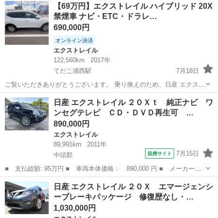
沖縄
沖縄市
エクストレイル
【69万円】エクストレイル ハイブリッド 20X
Ｘ 本土仕入れ ナビ ＴＶ ＣＤ ＤＶＤ再生 Ｂｌｕｅｔｏｏｔ
禁煙車 ナビ・ETC・ドラレ…
ｈ接続 ...
690,000円
オンライン決済
エクストレイル
122,560km
2017年
てだこ浦西駅
7月18日
ご覧いただきありがとうございます。 乗り換えのため、日産 エクスト
レイル 20X ハイブリッド エマージェンシーブレーキパッケージを出品
沖縄
中頭郡
てだこ浦西駅
エクストレイル
日産 エクストレイル ２０Ｘｔ 純正ナビ ワ
します。 約1年前に89万円で中古車販売店にて購入し、大切に乗って
ンセグテレビ ＣＤ・ＤＶＤ再生可 …
きました。 年式...
890,000円
エクストレイル
89,991km
2011年
7月15日
提携サイト
中頭郡
■ 支払総額: 95万円 ■ 車両本体価格： 890,000 円 ■ メーカー
名： 日産 ■ 車種名： エクストレイル ■ グレード名： ２０Ｘ
沖縄
中頭郡
エクストレイル
日産 エクストレイル ２０Ｘ エマージェンシ
ｔ 純正ナビ ワンセグテレビ ＣＤ・ＤＶＤ再生可 ハイパールー
ーブレーキパッケージ 修復歴なし・…
フレール ＦＭト...
1,030,000円