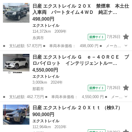
名： 日産 ■ 車種名： エクストレイル ■ グレード名： ２．
沖縄
名護市
エクストレイル
日産 エクストレイル ２０Ｘ 禁煙車 本土仕
０ ２０Ｘｔｔ エマージェンシーブレーキパッケージ ２列 エマ
入車両 パートタイム４ＷＤ 純正ナ…
ージェンシー...
498,000円
エクストレイル
114,372km
2009年
7月26日
提携サイト
糸満市
■ 支払総額: 57.8万円 ■ 車両本体価格： 498,000 円 ■ メーカー
名： 日産 ■ 車種名： エクストレイル ■ グレード名： ２０
沖縄
糸満市
エクストレイル
日産 エクストレイル Ｇ ｅ－４ＯＲＣＥ プ
Ｘ 禁煙車 本土仕入車両 パートタイム４ＷＤ 純正ナビ ハーフ
ロパイロット インテリジェントルー…
レザーシート ...
4,550,000円
エクストレイル
3,000km
2024年
7月26日
提携サイト
那覇市
■ 支払総額: 462.7万円 ■ 車両本体価格： 4,550,000 円 ■ メーカ
ー名： 日産 ■ 車種名： エクストレイル ■ グレード名： Ｇ
沖縄
那覇市
エクストレイル
日産 エクストレイル ２０Ｘｔｔ （検9.7）
ｅ－４ＯＲＣＥ プロパイロット インテリジェントルームミラー
900,000円
アダプデ...
エクストレイル
112,964km
2010年