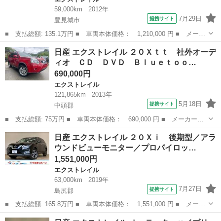
59,000km
2012年
7月29日
提携サイト
豊見城市
■ 支払総額: 135.1万円 ■ 車両本体価格： 1,210,000 円 ■ メーカ
ー名： 日産 ■ 車種名： エクストレイル ■ グレード名： ２．
沖縄
豊見城市
エクストレイル
日産 エクストレイル ２０Ｘｔｔ 社外オーデ
０ ２０Ｘ ４ＷＤ 防水シート 全席シートヒーター 純正ナビ／
ィオ ＣＤ ＤＶＤ Ｂｌｕｅｔｏｏ…
バックモ...
690,000円
エクストレイル
121,865km
2013年
5月18日
提携サイト
中頭郡
■ 支払総額: 75万円 ■ 車両本体価格： 690,000 円 ■ メーカー
名： 日産 ■ 車種名： エクストレイル ■ グレード名： ２０Ｘ
沖縄
中頭郡
エクストレイル
日産 エクストレイル ２０Ｘｉ 後期型／アラ
ｔｔ 社外オーディオ ＣＤ ＤＶＤ Ｂｌｕｅｔｏｏｔｈ ＥＴ
ウンドビューモニター／プロパイロッ…
Ｃ シートヒーター...
1,551,000円
エクストレイル
63,000km
2019年
7月27日
提携サイト
島尻郡
■ 支払総額: 165.8万円 ■ 車両本体価格： 1,551,000 円 ■ メーカ
ー名： 日産 ■ 車種名： エクストレイル ■ グレード名： ２０
沖縄
島尻郡
エクストレイル