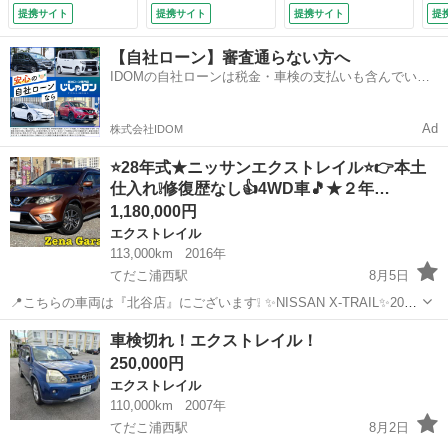
ルインナーミラー
Ｖ）バックカメラ
提携サイト
提携サイト
提携サイト
提
純正アルミホイー
ＥＴＣ車載器 ドラ
ル 電動リアゲー
イブレコーダー（前
【自社ローン】審査通らない方へ
ト ステアリングリ
後） ブレーキホー
IDOMの自社ローンは税金・車検の支払いも含んでいる
モコン クリアラン
ルド 電子パーキン
ので毎月の支払額は一定
スソナー （車検整
グ シートヒータ
備付）
ー ステアリングス
Ad
株式会社IDOM
イッチ （検9.11）
⭐28年式★ニッサンエクストレイル⭐👉本土
仕入れ❕修復歴なし👍4WD車🎵★２年…
1,180,000円
エクストレイル
113,000km
2016年
てだこ浦西駅
8月5日
📍こちらの車両は『北谷店』にございます❕ ✨NISSAN X-TRAIL✨20X
エクストリーマーX エマージェンシーブレーキパッケージ✨ 👉7名乗
沖縄
沖縄市
てだこ浦西駅
エクストレイル
日産自動車
車検切れ！エクストレイル！
り✨🎵パワーバックドアが搭載されているのでお荷物が多い方でも安
250,000円
心😊👍...
エクストレイル
110,000km
2007年
てだこ浦西駅
8月2日