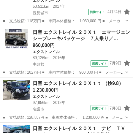
エクストレイル
63,511km
2017年
4月24日
提携サイト
豊見城市
■ 支払総額: 118万円 ■ 車両本体価格： 1,030,000 円 ■ メーカー
名： 日産 ■ 車種名： エクストレイル ■ グレード名： ２０
沖縄
豊見城市
エクストレイル
日産 エクストレイル ２０Ｘｔ エマージェン
Ｘ エマージェンシーブレーキパッケージ 修復歴なし・ＥＴＣ付・
シーブレーキパッケージ ７人乗り／…
バックモニタ...
960,000円
エクストレイル
89,126km
2016年
7月9日
提携サイト
中頭郡
■ 支払総額: 102万円 ■ 車両本体価格： 960,000 円 ■ メーカー
名： 日産 ■ 車種名： エクストレイル ■ グレード名： ２０Ｘ
沖縄
中頭郡
エクストレイル
日産 エクストレイル ２０Ｘｔｔ （検9.8）
ｔ エマージェンシーブレーキパッケージ ７人乗り／純正ナビ／ワ
1,230,000円
ンセグＴＶ／Ｂ...
エクストレイル
97,956km
2012年
7月8日
提携サイト
名護市
■ 支払総額: 128.8万円 ■ 車両本体価格： 1,230,000 円 ■ メーカ
ー名： 日産 ■ 車種名： エクストレイル ■ グレード名： ２０
沖縄
名護市
エクストレイル
日産 エクストレイル ２０Ｘｔ ナビ ＴＶ
Ｘｔｔ ■ 排気量： 2000cc ■ ドア枚数： 5D ■ ミッショ...