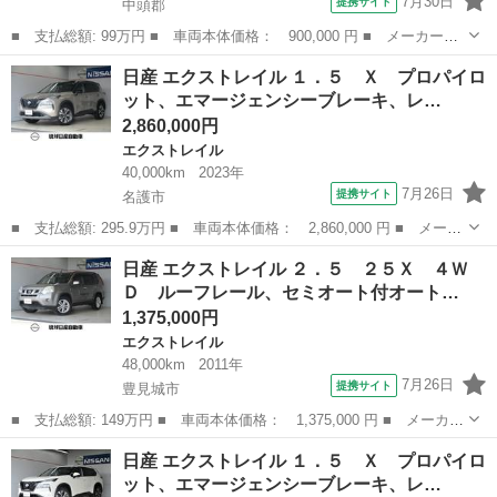
7月30日
提携サイト
中頭郡
■ 支払総額: 99万円 ■ 車両本体価格： 900,000 円 ■ メーカー
名： 日産 ■ 車種名： エクストレイル ■ グレード名： ２０Ｘ
沖縄
中頭郡
エクストレイル
日産 エクストレイル １．５ Ｘ プロパイロ
ｔｔ ■ 排気量： 2000cc ■ ドア枚数： 5D ■ ミッション：
ット、エマージェンシーブレーキ、レ…
CV...
2,860,000円
エクストレイル
40,000km
2023年
7月26日
提携サイト
名護市
■ 支払総額: 295.9万円 ■ 車両本体価格： 2,860,000 円 ■ メーカ
ー名： 日産 ■ 車種名： エクストレイル ■ グレード名： １．
沖縄
名護市
エクストレイル
日産 エクストレイル ２．５ ２５Ｘ ４Ｗ
５ Ｘ プロパイロット、エマージェンシーブレーキ、レーンキー
Ｄ ルーフレール、セミオート付オート…
プ、ルーフ...
1,375,000円
エクストレイル
48,000km
2011年
7月26日
提携サイト
豊見城市
■ 支払総額: 149万円 ■ 車両本体価格： 1,375,000 円 ■ メーカー
名： 日産 ■ 車種名： エクストレイル ■ グレード名： ２．
沖縄
豊見城市
エクストレイル
日産 エクストレイル １．５ Ｘ プロパイロ
５ ２５Ｘ ４ＷＤ ルーフレール、セミオート付オートマチック、
ット、エマージェンシーブレーキ、レ…
全席コンフォ...