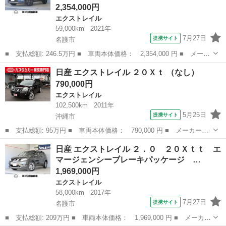
2,354,000円
エクストレイル
59,000km
2021年
7月27日
提携サイト
名護市
■ 支払総額: 246.5万円 ■ 車両本体価格： 2,354,000 円 ■ メーカ
ー名： 日産 ■ 車種名： エクストレイル ■ グレード名： ２０
沖縄
名護市
エクストレイル
日産 エクストレイル ２０Ｘｔ （なし）
Ｘｉ プロパイロット、エマージェンシーブレーキ、ルーフレール、
790,000円
全席シー...
エクストレイル
102,500km
2011年
5月25日
提携サイト
沖縄市
■ 支払総額: 95万円 ■ 車両本体価格： 790,000 円 ■ メーカー
名： 日産 ■ 車種名： エクストレイル ■ グレード名： ２０Ｘ
沖縄
沖縄市
エクストレイル
日産 エクストレイル ２．０ ２０Ｘｔｔ エ
ｔ ■ 排気量： 2000cc ■ ドア枚数： 5D ■ ミッション： CVT...
マージェンシーブレーキパッケージ …
1,969,000円
エクストレイル
58,000km
2017年
7月27日
提携サイト
名護市
■ 支払総額: 209万円 ■ 車両本体価格： 1,969,000 円 ■ メーカー