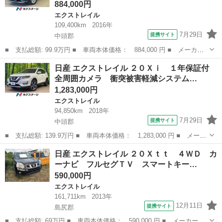
884,000円
エクストレイル
109,400km
2016年
7月29日
提携サイト
中頭郡
■ 支払総額: 99.9万円 ■ 車両本体価格： 884,000 円 ■ メーカー
名： 日産 ■ 車種名： エクストレイル ■ グレード名： ２０
沖縄
中頭郡
エクストレイル
日産 エクストレイル ２０Ｘｉ １年保証付
Ｘ ハイブリッド エマージェンシーブレーキＰ １年保証付 純正
全周囲カメラ 衝突被害軽減システム…
ナビ 全周囲カ...
1,283,000円
エクストレイル
94,850km
2018年
7月29日
提携サイト
中頭郡
■ 支払総額: 139.9万円 ■ 車両本体価格： 1,283,000 円 ■ メーカ
ー名： 日産 ■ 車種名： エクストレイル ■ グレード名： ２０
沖縄
中頭郡
エクストレイル
日産 エクストレイル ２０Ｘｔｔ ４ＷＤ カ
Ｘｉ １年保証付 全周囲カメラ 衝突被害軽減システム レーダー
ーナビ フルセグＴＶ スマートキー…
クルーズ...
590,000円
エクストレイル
161,711km
2013年
12月11日
提携サイト
島尻郡
■ 支払総額: 69万円 ■ 車両本体価格： 590,000 円 ■ メーカー