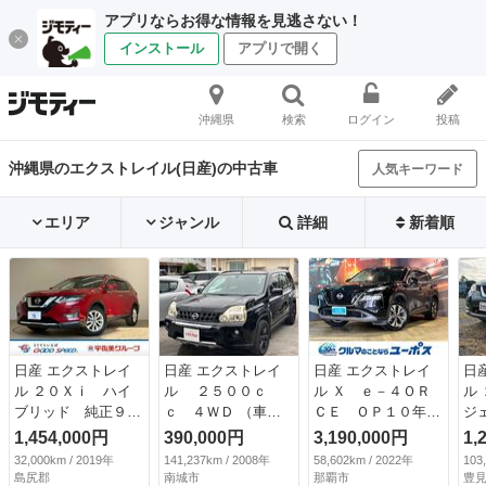
アプリならお得な情報を見逃さない！
インストール
アプリで開く
沖縄県
検索
ログイン
投稿
沖縄県のエクストレイル(日産)の中古車
人気キーワード
エリア
ジャンル
詳細
新着順
日産 エクストレイ
日産 エクストレイ
日産 エクストレイ
日
ル ２０Ｘｉ ハイ
ル ２５００ｃ
ル Ｘ ｅ－４ＯＲ
ル
ブリッド 純正９型
ｃ ４ＷＤ （車検
ＣＥ ＯＰ１０年保
ジ
ナビ 全周囲 プロ
整備付）
証対象車 純正９イ
パ
1,454,000円
390,000円
3,190,000円
1,
パイロット ビルト
ンチナビ（ＢＴ／Ｕ
整
32,000km / 2019年
141,237km / 2008年
58,602km / 2022年
103
インＥＴＣ デジタ
ＳＢ／フルセグＴ
島尻郡
南城市
那覇市
豊