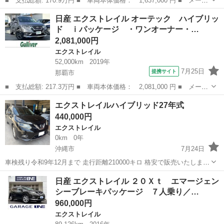
■ 支払総額: 170.9万円 ■ 車両本体価格： 1,637,000 円 ■ メーカ
ー名： 日産 ■ 車種名： エクストレイル ■ グレード名： ２０
沖縄
うるま市
エクストレイル
日産 エクストレイル オーテック ハイブリッ
Ｓ 純正ナビ フルセグＴＶ ＣＤ ＤＶＤ Ｂｌｕｅｔｏｏｔｈ
ド ｉパッケージ ・ワンオーナー・…
ＡＵＸ ...
2,081,000円
エクストレイル
52,000km
2019年
7月25日
提携サイト
那覇市
■ 支払総額: 217.3万円 ■ 車両本体価格： 2,081,000 円 ■ メーカ
ー名： 日産 ■ 車種名： エクストレイル ■ グレード名： オー
沖縄
那覇市
エクストレイル
エクストレイルハイブリッド27年式
テック ハイブリッド ｉパッケージ ・ワンオーナー・純正ナビ
440,000円
（ＭＭ５１...
エクストレイル
0km
0年
沖縄市
7月24日
車検残り令和9年12月まで 走行距離210000キロ 格安で販売いたしま
す。 テレビナビ Bluetooth aux バックカメラ エンジン修理済み 名義変
沖縄
沖縄市
エクストレイル
日産 エクストレイル ２０Ｘｔ エマージェン
更込み450000円 値下げ交渉可能です。 沖縄市松本5-14...
シーブレーキパッケージ ７人乗り／…
960,000円
エクストレイル