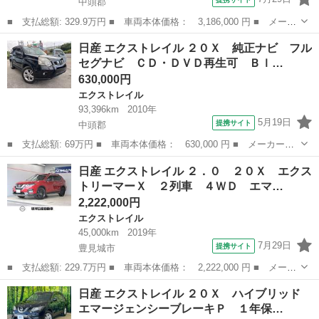
中頭郡
■ 支払総額: 329.9万円 ■ 車両本体価格： 3,186,000 円 ■ メーカ
ー名： 日産 ■ 車種名： エクストレイル ■ グレード名： Ｘ
沖縄
中頭郡
エクストレイル
日産 エクストレイル ２０Ｘ 純正ナビ フル
１年保証付 純正ナビ バックカメラ 衝突被害軽減システム レー
セグナビ ＣＤ・ＤＶＤ再生可 Ｂｌ…
ダークル...
630,000円
エクストレイル
93,396km
2010年
5月19日
提携サイト
中頭郡
■ 支払総額: 69万円 ■ 車両本体価格： 630,000 円 ■ メーカー
名： 日産 ■ 車種名： エクストレイル ■ グレード名： ２０
沖縄
中頭郡
エクストレイル
日産 エクストレイル ２．０ ２０Ｘ エクス
Ｘ 純正ナビ フルセグナビ ＣＤ・ＤＶＤ再生可 Ｂｌｕｅｔｏｏ
トリーマーＸ ２列車 ４ＷＤ エマ…
ｔｈ 純正１７イン...
2,222,000円
エクストレイル
45,000km
2019年
7月29日
提携サイト
豊見城市
■ 支払総額: 229.7万円 ■ 車両本体価格： 2,222,000 円 ■ メーカ
ー名： 日産 ■ 車種名： エクストレイル ■ グレード名： ２．
沖縄
豊見城市
エクストレイル
日産 エクストレイル ２０Ｘ ハイブリッド
０ ２０Ｘ エクストリーマーＸ ２列車 ４ＷＤ エマージェンシ
エマージェンシーブレーキＰ １年保…
ーブレー...