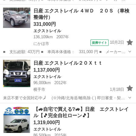
名： 日産 ■ 車種名： エクストレイル ■ グレード名： ２０Ｘ
青森
青森市
エクストレイル
日産 エクストレイル ４ＷＤ ２０Ｓ （車検
ｔｔ ＡＴ ４ＷＤ ナビ ＴＶ Ｂカメラ エンジンスターター
整備付）
ドラレコ ■ 排...
331,000円
エクストレイル
136,109km
2007年
10月2日
提携サイト
にかほ市
■ 支払総額: 43万円 ■ 車両本体価格： 331,000 円 ■ メーカー
名： 日産 ■ 車種名： エクストレイル ■ グレード名： ４Ｗ
秋田
にかほ市
エクストレイル
日産 エクストレイル２０Ｘｔｔ
Ｄ ２０Ｓ ■ 排気量： 2000cc ■ ドア枚数： 5D ■ ミッショ
1,137,000円
ン： ...
エクストレイル
96,000km
2012年
横手市
1月18日
来店不要で全国対応中🗾 (※沖縄/北海道/離島除く) 即日審査・契約
もできちゃう✨ 今回のお車の詳細はこちらから↓仮審査も可能◎
秋田
横手市
エクストレイル
オトロン
【🚙自宅で買える❔🚙】日産 エクストレイ
https://www.otoron.jp/lists/detail?carno...
ル【🎵完全自社ローン🎵】
1,319,000円
エクストレイル
86,500km
2015年