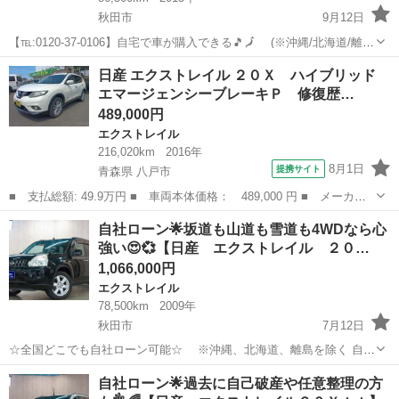
秋田市
9月12日
【℡:0120-37-0106】自宅で車が購入できる🎵🗾 (※沖縄/北海道/離島
除く) 今回のお車の詳細はこちらから↓仮審査も◎
秋田
秋田市
エクストレイル
オトロン
日産 エクストレイル ２０Ｘ ハイブリッド
https://www.otoron.jp/lists/detail?carno=...
エマージェンシーブレーキＰ 修復歴…
489,000円
エクストレイル
216,020km
2016年
8月1日
提携サイト
青森県 八戸市
■ 支払総額: 49.9万円 ■ 車両本体価格： 489,000 円 ■ メーカー
名： 日産 ■ 車種名： エクストレイル ■ グレード名： ２０
青森
八戸市
エクストレイル
自社ローン🌟坂道も山道も雪道も4WDなら心
Ｘ ハイブリッド エマージェンシーブレーキＰ 修復歴無し／衝突
強い😍💞【日産 エクストレイル ２０…
被害軽減装置／...
1,066,000円
エクストレイル
78,500km
2009年
秋田市
7月12日
☆全国どこでも自社ローン可能☆ ※沖縄、北海道、離島を除く 自己
破産、債務整理の経験あり… 転職したばかり…自営業… 頭金一括の準
秋田
秋田市
エクストレイル
オトロン
自社ローン🌟過去に自己破産や任意整理の方
備は難しい… そんな不安はオトロンにお任せ(^^)/ 自社ローン専門