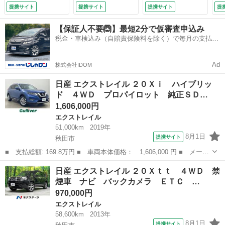
ー レーダークルー
トロール スマート
ルコン オートライ
提携サイト
提携サイト
提携サイト
提
ズコントロール Ｌ
キー フルセグ ル
ト オートエアコ
ＥＤオートライト
ーフレール Ｂｌｕ
ン スマートキー
【保証人不要🙆】最短2分で仮審査申込み
革シート シートヒ
ｅｔｏｏｔｈ オー
ダウンヒルアシス
税金・車検込み（自賠責保険料を除く）で毎月の支払額
ーター 純正１７イ
トライト オートエ
ト 純正１８インチ
は一定の自社ローン🚗
ンチアルミホイー
アコン 盗難節シス
アルミ 盗難防止装
ル ステアリングス
テム （検10.4）
置 横滑り防止装置
Ad
株式会社IDOM
イッチ ＥＴＣ
（車検整備付）
（なし）
日産 エクストレイル ２０Ｘｉ ハイブリッ
ド ４ＷＤ プロパイロット 純正ＳＤ…
1,606,000円
エクストレイル
51,000km
2019年
8月1日
提携サイト
秋田市
■ 支払総額: 169.8万円 ■ 車両本体価格： 1,606,000 円 ■ メーカ
ー名： 日産 ■ 車種名： エクストレイル ■ グレード名： ２０
秋田
秋田市
エクストレイル
日産 エクストレイル ２０Ｘｔｔ ４ＷＤ 禁
Ｘｉ ハイブリッド ４ＷＤ プロパイロット 純正ＳＤナビ アラ
煙車 ナビ バックカメラ ＥＴＣ …
ウンドビ...
970,000円
エクストレイル
58,600km
2013年
8月1日
提携サイト