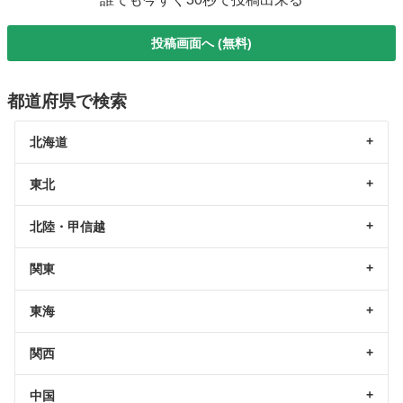
投稿画面へ (無料)
都道府県で検索
北海道
東北
北陸・甲信越
関東
東海
関西
中国