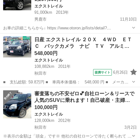
エクストレイル
91,000km
2013年
男鹿市
11月10日
お車の詳細こちらから↓ https://www.otoron.jp/lists/detail?
carno=046520 来店不要で全国対応中🗾(※沖縄/北海道/離島除く) 携帯
秋田
男鹿市
エクストレイル
オトロン
日産 エクストレイル ２０Ｘ ４ＷＤ ＥＴ
さえあれば即日審査・契約もできちゃう✨...
Ｃ バックカメラ ナビ ＴＶ アルミ…
548,000円
エクストレイル
108,882km
2011年
6月26日
提携サイト
秋田市
■ 支払総額: 59.8万円 ■ 車両本体価格： 548,000 円 ■ メーカー
名： 日産 ■ 車種名： エクストレイル ■ グレード名： ２０
秋田
秋田市
エクストレイル
審査落ちの不安ゼロ💕自社ローン＆リースで
Ｘ ４ＷＤ ＥＴＣ バックカメラ ナビ ＴＶ アルミホイール
人気のSUVに乗れます！自己破産・主婦…
スマートキー ...
100,000円
エクストレイル
128,000km
2012年
秋田市
3月2日
※表示の金額は「頭金」です※ 他社の自社ローンで冷たく断られて し