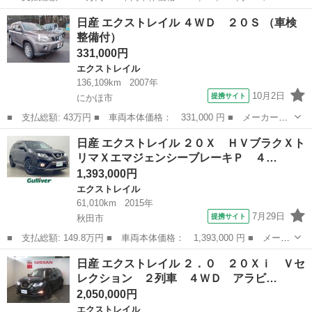
ー名： 日産 ■ 車種名： エクストレイル ■ グレード名： ２０
秋田
秋田市
エクストレイル
日産 エクストレイル ４ＷＤ ２０Ｓ （車検
Ｘｉ ４ＷＤ プロパイロット 純正ＳＤナビ アラウンドビューモ
整備付）
ニター ...
331,000円
エクストレイル
136,109km
2007年
10月2日
提携サイト
にかほ市
■ 支払総額: 43万円 ■ 車両本体価格： 331,000 円 ■ メーカー
名： 日産 ■ 車種名： エクストレイル ■ グレード名： ４Ｗ
秋田
にかほ市
エクストレイル
日産 エクストレイル ２０Ｘ ＨＶブラクＸト
Ｄ ２０Ｓ ■ 排気量： 2000cc ■ ドア枚数： 5D ■ ミッショ
リマＸエマジェンシーブレーキＰ ４…
ン： ...
1,393,000円
エクストレイル
61,010km
2015年
7月29日
提携サイト
秋田市
■ 支払総額: 149.8万円 ■ 車両本体価格： 1,393,000 円 ■ メーカ
ー名： 日産 ■ 車種名： エクストレイル ■ グレード名： ２０
秋田
秋田市
エクストレイル
日産 エクストレイル ２．０ ２０Ｘｉ Ｖセ
Ｘ ＨＶブラクＸトリマＸエマジェンシーブレーキＰ ４ＷＤ 衝突
レクション ２列車 ４ＷＤ アラビ…
軽減ブレ...
2,050,000円
エクストレイル