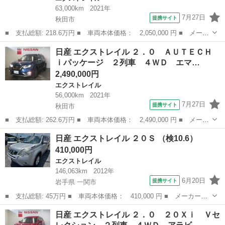
63,000km
2021年
7月27日
提携サイト
秋田市
■ 支払総額: 218.6万円 ■ 車両本体価格： 2,050,000 円 ■ メーカ
ー名： 日産 ■ 車種名： エクストレイル ■ グレード名： ２．
秋田
秋田市
エクストレイル
日産 エクストレイル ２．０ ＡＵＴＥＣＨ
０ ２０Ｘｉ Ｖセレクション ２列車 ４ＷＤ アラビュー・エマ
ｉパッケージ ２列車 ４ＷＤ エマ…
ージェン...
2,490,000円
エクストレイル
56,000km
2021年
7月27日
提携サイト
秋田市
■ 支払総額: 262.6万円 ■ 車両本体価格： 2,490,000 円 ■ メーカ
ー名： 日産 ■ 車種名： エクストレイル ■ グレード名： ２．
秋田
秋田市
エクストレイル
日産 エクストレイル ２０Ｓ （検10.6）
０ ＡＵＴＥＣＨ ｉパッケージ ２列車 ４ＷＤ エマージェンシ
410,000円
ーブレー...
エクストレイル
146,063km
2012年
6月20日
提携サイト
岩手県 一関市
■ 支払総額: 45万円 ■ 車両本体価格： 410,000 円 ■ メーカー
名： 日産 ■ 車種名： エクストレイル ■ グレード名： ２０Ｓ
岩手
一関市
エクストレイル
日産 エクストレイル ２．０ ２０Ｘｉ Ｖセ
■ 排気量： 2000cc ■ ドア枚数： 5D ■ ミッション： CVT ...