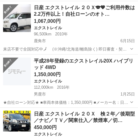
まった方でも当店なら対応OK💕 【最短5分】ご案内可能なお車が分か
秋田
秋田市
エクストレイル
マッドガード
日産 エクストレイル ２０Ｘ🐨🧡ご利用件数は
ります！ ご予算やご希望はコチラからどうぞ↓ https://form....
2.2万件以上！自社ローンのオト…
1,067,000円
エクストレイル
96,500km
2010年
鹿角市
6月15日
来店不要で全国対応中🗾 (※沖縄/北海道/離島除く) 即日審査・契約
もできちゃう✨ お車の詳細こちらから↓仮審査もOK👌
秋田
鹿角市
エクストレイル
オトロン
平成28年登録のエクストレイル20X ハイブリ
https://www.otoron.jp/lists/detail?carno=036...
ッド 4WD
1,350,000円
エクストレイル
112,000km
2016年
男鹿市
1月25日
★自社ローン対応★ ■車両本体価格：1,350,000円 ■メーカー名：日産
■車種名：エクストレイル20X ハイブリッド ■排気量：2,000cc ■年
秋田
男鹿市
エクストレイル
ハイブリッド
日産 エクストレイル ２０Ｘ 検２年／後期型
式：H28年 ■走行距離：112,000km ■色...
／ナビ／ＴＶ／関東仕入／禁煙車／切…
450,000円
エクストレイル