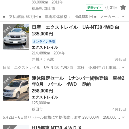
88,000km
2011年
7月31日
提携サイト
福島県 郡山市
■ 支払総額: 60万円 ■ 車両本体価格： 450,000 円 ■ メーカー
名： 日産 ■ 車種名： エクストレイル ■ グレード名： ２０
福島
郡山市
エクストレイル
日産 エクストレイル UA-NT30 4WD 白
Ｘ 検２年／後期型／ナビ／ＴＶ／関東仕入／禁煙車／切替式４ＷＤ
185,000円
／ＥＴＣ／防水セル...
オンライン決済
エクストレイル
214,488km
2004年
井川さくら駅
9月5日
日産 エクストレイル UA-NT30 4WD 白 車検 令和4年7月 車減車
の為 手放します 高年式の為 経年劣化は否めません ハブベアリン
秋田
南秋田郡
井川さくら駅
エクストレイル
走行距離
連休限定セール 1ナンバー貨物登録 車検2
グ ブレーキローター パット 前後ショック プロペラシャフト
年8月 パール 4WD 即納
点火...
258,000円
エクストレイル
125,000km
秋田市
4月15日
5月2日～6日限り セール価格にて提供致します 298,000円→258,000円
期間中は営業しています 現車を見て即決して下さい 先着の方1名様限
秋田
秋田市
エクストレイル
貨物
H15年車 NT30 ４ＷＤ X
りです 平成16年 車検令和2年8月 エクストレイル ...