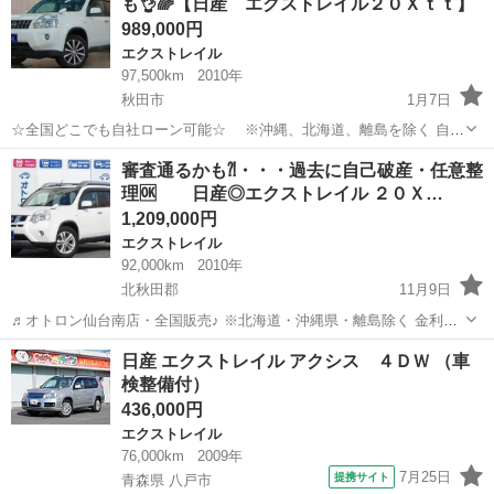
も👌🌈【日産 エクストレイル２０Ｘｔｔ】
店！...
989,000円
エクストレイル
97,500km
2010年
秋田市
1月7日
☆全国どこでも自社ローン可能☆ ※沖縄、北海道、離島を除く 自己
破産、債務整理の経験あり… 転職したばかり…自営業… 頭金一括の準
秋田
秋田市
エクストレイル
オトロン
審査通るかも⁈・・・過去に自己破産・任意整
備は難しい… そんな不安はオトロンにお任せ(^^)/ 自社ローン専門
理🆗 日産◎エクストレイル ２０Ｘ…
店！...
1,209,000円
エクストレイル
92,000km
2010年
北秋田郡
11月9日
♬オトロン仙台南店・全国販売♪ ※北海道・沖縄県・離島除く 金利
0％!!!(^.^)/~~~ ＼今すぐ問合せよう／ 👍 バックカメラ👍 ☆ エク
秋田
北秋田郡
エクストレイル
オトロン
日産 エクストレイル アクシス ４ＤＷ （車
ストレイル ２０Ｘ ☆ ここ...
検整備付）
436,000円
エクストレイル
76,000km
2009年
7月25日
提携サイト
青森県 八戸市