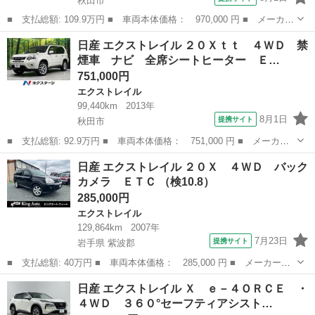
秋田市
■ 支払総額: 109.9万円 ■ 車両本体価格： 970,000 円 ■ メーカー
名： 日産 ■ 車種名： エクストレイル ■ グレード名： ２０Ｘ
秋田
秋田市
エクストレイル
日産 エクストレイル ２０Ｘｔｔ ４ＷＤ 禁
ｔｔ ４ＷＤ 禁煙車 ナビ バックカメラ ＥＴＣ シートヒータ
煙車 ナビ 全席シートヒーター Ｅ…
ー クルー...
751,000円
エクストレイル
99,440km
2013年
8月1日
提携サイト
秋田市
■ 支払総額: 92.9万円 ■ 車両本体価格： 751,000 円 ■ メーカー
名： 日産 ■ 車種名： エクストレイル ■ グレード名： ２０Ｘ
秋田
秋田市
エクストレイル
日産 エクストレイル ２０Ｘ ４ＷＤ バック
ｔｔ ４ＷＤ 禁煙車 ナビ 全席シートヒーター ＥＴＣ ＨＩＤ
カメラ ＥＴＣ （検10.8）
ヘッドライト...
285,000円
エクストレイル
129,864km
2007年
7月23日
提携サイト
岩手県 紫波郡
■ 支払総額: 40万円 ■ 車両本体価格： 285,000 円 ■ メーカー
名： 日産 ■ 車種名： エクストレイル ■ グレード名： ２０
岩手
紫波郡
エクストレイル
日産 エクストレイル Ｘ ｅ－４ＯＲＣＥ ・
Ｘ ４ＷＤ バックカメラ ＥＴＣ ■ 排気量： 2000cc ■ ドア枚
４ＷＤ ３６０°セーフティアシスト…
数： 5...