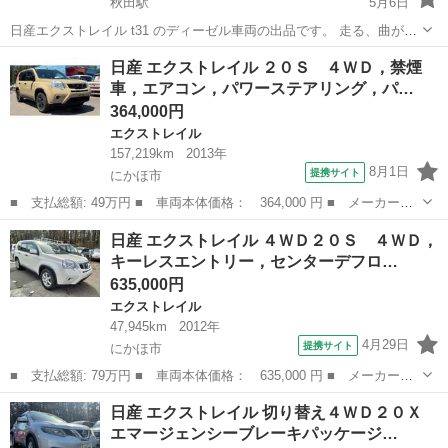
秋田駅
5月6日
日産エクストレイル t31 のディーゼル車両の出品です。 走る、曲が
る、止まる問題なく、まだまだ使用する予定でしたが生活環境の変化
秋田
秋田市
秋田駅
エクストレイル
ディーゼル
日産 エクストレイル ２０Ｓ ４ＷＤ，禁煙
のため出品致します。 2.0Lディーゼルターボエンジンは低回転から太
車，エアコン，パワーステアリング，パ…
いトルクを発生し、坂道や...
364,000円
エクストレイル
157,219km
2013年
8月1日
提携サイト
にかほ市
■ 支払総額: 49万円 ■ 車両本体価格： 364,000 円 ■ メーカー
名： 日産 ■ 車種名： エクストレイル ■ グレード名： ２０
秋田
にかほ市
エクストレイル
日産 エクストレイル ４ＷＤ２０Ｓ ４ＷＤ，
Ｓ ４ＷＤ，禁煙車，エアコン，パワーステアリング，パワーウィン
キーレスエントリー，センターデフロ…
ドウ，オートライト...
635,000円
エクストレイル
47,945km
2012年
4月29日
提携サイト
にかほ市
■ 支払総額: 79万円 ■ 車両本体価格： 635,000 円 ■ メーカー
名： 日産 ■ 車種名： エクストレイル ■ グレード名： ４ＷＤ
秋田
にかほ市
エクストレイル
日産 エクストレイル 切り替え４ＷＤ２０Ｘ
２０Ｓ ４ＷＤ，キーレスエントリー，センターデフロック，４Ｗ
エマージェンシーブレーキパッケージ…
Ｄ，ＨＩＤライト ...