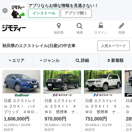
アプリならお得な情報を見逃さない！
インストール
アプリで開く
秋田県
検索
ログイン
投稿
秋田県のエクストレイル(日産)の中古車
人気キーワード
エリア
ジャンル
詳細
新着順
日産 エクストレイ
日産 エクストレイ
日産 エクストレイ
日
ル ２０Ｘｉ ハイ
ル ２０Ｘｔｔ ４
ル ２０Ｘｔｔ ４
ル
ブリッド ４ＷＤ
ＷＤ 禁煙車 ナ
ＷＤ 禁煙車 ナ
Ｄ
プロパイロット 純
ビ バックカメラ
ビ 全席シートヒー
ＥＴ
1,606,000円
970,000円
751,000円
28
正ＳＤナビ アラウ
ＥＴＣ シートヒー
ター ＥＴＣ ＨＩ
51,000km / 2019年
58,600km / 2013年
99,440km / 2013年
129
ンドビューモニタ
ター クルーズコン
Ｄヘッドライト ク
秋田市
秋田市
秋田市
岩手