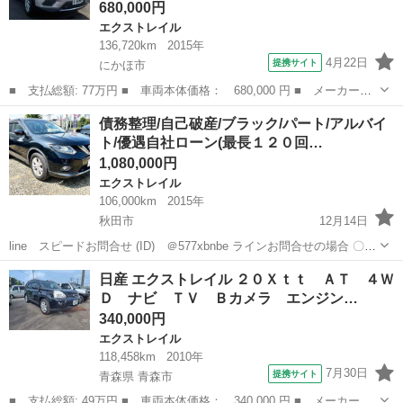
680,000円
エクストレイル
136,720km
2015年
4月22日
提携サイト
にかほ市
■ 支払総額: 77万円 ■ 車両本体価格： 680,000 円 ■ メーカー
名： 日産 ■ 車種名： エクストレイル ■ グレード名： 切り替
秋田
にかほ市
エクストレイル
債務整理/自己破産/ブラック/パート/アルバイ
え４ＷＤ２０Ｘ エマージェンシーブレーキパッケージ ＣＤ／ＤＶ
ト/優遇自社ローン(最長１２０回…
Ｄ、Ｂｌｕｅｔｏ...
1,080,000円
エクストレイル
106,000km
2015年
秋田市
12月14日
line スピードお問合せ (ID) ＠577xbnbe ラインお問合せの場合 〇お
名前 お電話番号 在庫番号 スピード審査希望とメッセージをいた
秋田
秋田市
エクストレイル
自社
日産 エクストレイル ２０Ｘｔｔ ＡＴ ４Ｗ
だけますとスムーズにご対応おこなえます。 ...
Ｄ ナビ ＴＶ Ｂカメラ エンジン…
340,000円
エクストレイル
118,458km
2010年
7月30日
提携サイト
青森県 青森市
■ 支払総額: 49万円 ■ 車両本体価格： 340,000 円 ■ メーカー