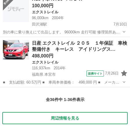
100,000円
エクストレイル
96,000km
2004年
田沢湖駅
7月10日
別の車に乗り換えにて出品します。 96000km 走行可能 修理箇所あり
ボディに沢山キズあり アルミホイール2セット 夏、冬タイヤ付き〔3シ
秋田
仙北市
田沢湖駅
エクストレイル
ジャンク
日産 エクストレイル ２０Ｓ １年保証 車検
ーズン使用、スタッドレスはアイスガードで3シーズン目もしっかり効
整備付き キーレス アイドリングス…
き目ありました。〕...
498,000円
エクストレイル
116,937km
2014年
7月26日
提携サイト
福島県 本宮市
■ 支払総額: 60.5万円 ■ 車両本体価格： 498,000 円 ■ メーカー
名： 日産 ■ 車種名： エクストレイル ■ グレード名： ２０
福島
本宮市
エクストレイル
Ｓ １年保証 車検整備付き キーレス アイドリングストップ ヒ
全36件中 1-36件表示
ルスタートアシ...
周辺情報を見る