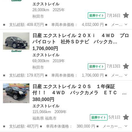
エクストレイル
28,000km
2025年
7月16日
提携サイト
秋田市
■ 支払総額: 409.8万円 ■ 車両本体価格： 4,032,000 円 ■ メーカ
ー名： 日産 ■ 車種名： エクストレイル ■ グレード名： Ｇ
秋田
秋田市
エクストレイル
日産 エクストレイル ２０Ｘｉ ４ＷＤ プロ
ｅ－４ＯＲＣＥ ４ＷＤ プロパイロット 純正メモリナビ アラウ
パイロット 社外ＳＤナビ バックカ…
ンドビュ...
1,706,000円
エクストレイル
69,000km
2019年
7月13日
提携サイト
秋田市
■ 支払総額: 179.8万円 ■ 車両本体価格： 1,706,000 円 ■ メーカ
ー名： 日産 ■ 車種名： エクストレイル ■ グレード名： ２０
秋田
秋田市
エクストレイル
日産 エクストレイル ２０Ｓ １年保証
Ｘｉ ４ＷＤ プロパイロット 社外ＳＤナビ バックカメラ サイ
付！！ ４ＷＤ バックカメラ ＥＴＣ
ドカメラ...
サ…
380,000円
エクストレイル
115,066km
2009年
5月1日
提携サイト
福島県 福島市
■ 支払総額: 48万円 ■ 車両本体価格： 380,000 円 ■ メーカー