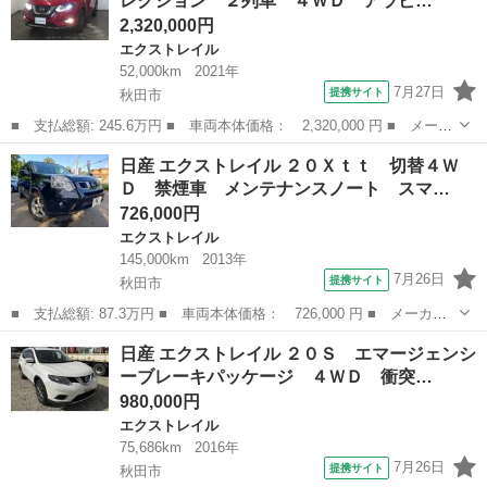
レクション ２列車 ４ＷＤ アラビ…
2,320,000円
エクストレイル
52,000km
2021年
7月27日
提携サイト
秋田市
■ 支払総額: 245.6万円 ■ 車両本体価格： 2,320,000 円 ■ メーカ
ー名： 日産 ■ 車種名： エクストレイル ■ グレード名： ２．
秋田
秋田市
エクストレイル
日産 エクストレイル ２０Ｘｔｔ 切替４Ｗ
０ ２０Ｘｉ Ｖセレクション ２列車 ４ＷＤ アラビュー・エマ
Ｄ 禁煙車 メンテナンスノート スマ…
ージェン...
726,000円
エクストレイル
145,000km
2013年
7月26日
提携サイト
秋田市
■ 支払総額: 87.3万円 ■ 車両本体価格： 726,000 円 ■ メーカー
名： 日産 ■ 車種名： エクストレイル ■ グレード名： ２０Ｘ
秋田
秋田市
エクストレイル
日産 エクストレイル ２０Ｓ エマージェンシ
ｔｔ 切替４ＷＤ 禁煙車 メンテナンスノート スマートキー Ｈ
ーブレーキパッケージ ４ＷＤ 衝突…
ＩＤライト ...
980,000円
エクストレイル
75,686km
2016年
7月26日
提携サイト
秋田市