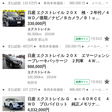
■ 支払総額: 110.5万円 ■ 車両本体価格： 980,000 円 ■ メーカー
名： 日産 ■ 車種名： エクストレイル ■ グレード名： ２０
秋田
秋田市
エクストレイル
日産 エクストレイル ２０Ｘ 検・２年付／４
Ｓ エマージェンシーブレーキパッケージ ４ＷＤ 衝突被害軽減ブ
ＷＤ／後期／ナビ／Ｂカメラ／Ｂｌｕ…
レーキ ■ ...
330,000円
エクストレイル
86,000km
2010年
7月31日
提携サイト
福島県 郡山市
■ 支払総額: 48万円 ■ 車両本体価格： 330,000 円 ■ メーカー
名： 日産 ■ 車種名： エクストレイル ■ グレード名： ２０
福島
郡山市
エクストレイル
日産 エクストレイル ２０Ｘ エマージェンシ
Ｘ 検・２年付／４ＷＤ／後期／ナビ／Ｂカメラ／Ｂｌｕｅｔｏｏｔ
ーブレーキパッケージ ２列車 ４Ｗ…
ｈ／ＴＶ／禁煙／切...
988,000円
エクストレイル
100,000km
2016年
7月26日
提携サイト
秋田市
■ 支払総額: 107.2万円 ■ 車両本体価格： 988,000 円 ■ メーカー
名： 日産 ■ 車種名： エクストレイル ■ グレード名： ２０
秋田
秋田市
エクストレイル
日産 エクストレイル Ｇ ｅ－４ＯＲＣＥ ４
Ｘ エマージェンシーブレーキパッケージ ２列車 ４ＷＤ 寒冷地
ＷＤ プロパイロット 純正メモリナ…
仕様 純正ナ...
4,032,000円