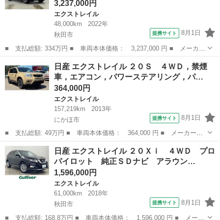
3,237,000円
エクストレイル
48,000km
2022年
8月1日
提携サイト
秋田市
■ 支払総額: 334万円 ■ 車両本体価格： 3,237,000 円 ■ メーカー
名： 日産 ■ 車種名： エクストレイル ■ グレード名： Ｘ ｅ
秋田
秋田市
エクストレイル
日産 エクストレイル ２０Ｓ ４ＷＤ，禁煙
－４ＯＲＣＥ ・４ＷＤ ３６０°セーフティアシスト・１２．３イン
車，エアコン，パワーステアリング，パ…
チ Ｃｏ...
364,000円
エクストレイル
157,219km
2013年
8月1日
提携サイト
にかほ市
■ 支払総額: 49万円 ■ 車両本体価格： 364,000 円 ■ メーカー
名： 日産 ■ 車種名： エクストレイル ■ グレード名： ２０
秋田
にかほ市
エクストレイル
日産 エクストレイル ２０Ｘｉ ４ＷＤ プロ
Ｓ ４ＷＤ，禁煙車，エアコン，パワーステアリング，パワーウィン
パイロット 純正ＳＤナビ アラウン…
ドウ，オートライト...
1,596,000円
エクストレイル
61,000km
2018年
8月1日
提携サイト
秋田市
■ 支払総額: 168.8万円 ■ 車両本体価格： 1,596,000 円 ■ メーカ