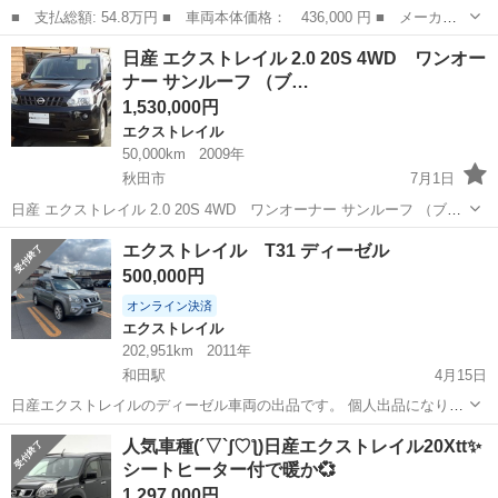
■ 支払総額: 54.8万円 ■ 車両本体価格： 436,000 円 ■ メーカー
名： 日産 ■ 車種名： エクストレイル ■ グレード名： アクシ
青森
八戸市
エクストレイル
日産 エクストレイル 2.0 20S 4WD ワンオー
ス ４ＤＷ ■ 排気量： 2500cc ■ ドア枚数： 5D ■ ミッショ...
ナー サンルーフ （ブ…
1,530,000円
エクストレイル
50,000km
2009年
秋田市
7月1日
日産 エクストレイル 2.0 20S 4WD ワンオーナー サンルーフ （ブラ
ック） クロカン・ＳＵＶ 本体価格 1,530,000円 年式(初度登録
秋田
秋田市
エクストレイル
クロカン
エクストレイル T31 ディーゼル
年):2009(H21) ワンオーナー:○ 走行距離:5.0万km...
500,000円
オンライン決済
エクストレイル
202,951km
2011年
和田駅
4月15日
日産エクストレイルのディーゼル車両の出品です。 個人出品になりま
すので現状引き渡しと名義変更を行なっていただける方へお渡しでき
秋田
秋田市
和田駅
エクストレイル
ディーゼル
人気車種(´▽`ʃ♡ƪ)日産エクストレイル20Xtt✨
たらと考えています。 距離は202951キロ走っております。通勤で使い
シートヒーター付で暖か💞
ますので距離は少し伸びます...
1,297,000円