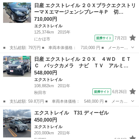
名： 日産 ■ 車種名： エクストレイル ■ グレード名： ２０
福島
福島市
エクストレイル
日産 エクストレイル ２０Ｘブラクエクストリ
Ｓ １年保証付！！ ４ＷＤ バックカメラ ＥＴＣ サンルーフ
ーマＸエマージェンシブレーキＰ 切…
Ｂｌｕｅｔｏｏｔｈ...
710,000円
エクストレイル
125,374km
2015年
7月2日
提携サイト
にかほ市
■ 支払総額: 79万円 ■ 車両本体価格： 710,000 円 ■ メーカー
名： 日産 ■ 車種名： エクストレイル ■ グレード名： ２０Ｘ
秋田
にかほ市
エクストレイル
日産 エクストレイル ２０Ｘ ４ＷＤ ＥＴ
ブラクエクストリーマＸエマージェンシブレーキＰ 切り替え４Ｗ
Ｃ バックカメラ ナビ ＴＶ アルミ…
Ｄ、ＣＤ／ＤＶＤ、...
548,000円
エクストレイル
108,882km
2011年
6月26日
提携サイト
秋田市
■ 支払総額: 59.8万円 ■ 車両本体価格： 548,000 円 ■ メーカー
名： 日産 ■ 車種名： エクストレイル ■ グレード名： ２０
秋田
秋田市
エクストレイル
エクストレイル T31 ディーゼル
Ｘ ４ＷＤ ＥＴＣ バックカメラ ナビ ＴＶ アルミホイール
450,000円
スマートキー ...
エクストレイル
203,000km
2011年