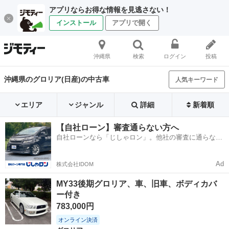
アプリならお得な情報を見逃さない！
インストール
アプリで開く
沖縄県
検索
ログイン
投稿
沖縄県のグロリア(日産)の中古車
人気キーワード
エリア
ジャンル
詳細
新着順
【自社ローン】審査通らない方へ
自社ローンなら「じしゃロン」。他社の審査に通らなか
った方も
Ad
株式会社IDOM
MY33後期グロリア、車、旧車、ボディカバ
ー付き
783,000円
オンライン決済