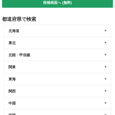
投稿画面へ (無料)
都道府県で検索
北海道
東北
北陸・甲信越
関東
東海
関西
中国