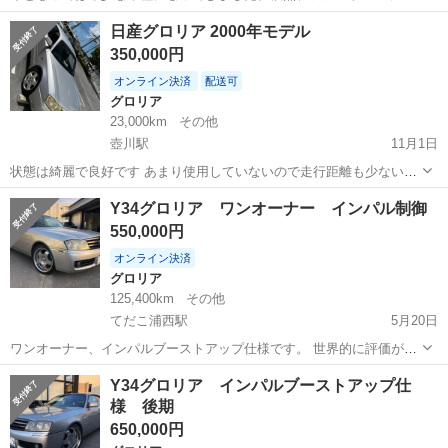
ー、ダウンサス、希少18インチインパルアルミ8.5j、9.5j、タイヤバリ
沖縄
那覇市
赤嶺駅
グロリア
車両
日産グロリア 2000年モデル
山。3000cc、V6。エンジンルームまで綺麗な車両です！※車種によっ
350,000円
ては交換も検討。保証...
オンライン決済
配送可
グロリア
23,000km
その他
壺川駅
11月1日
状態は綺麗で良好です あまり使用していないので走行距離も少ないで
す
沖縄
宜野湾市
壺川駅
グロリア
走行距離
Y34グロリア ワンオーナー インパル制御
550,000円
オンライン決済
グロリア
125,400km
その他
てだこ浦西駅
5月20日
ワンオーナー、インパルブーストアップ仕様です。 世界的に評価が高
いVQエンジン搭載。 この年代の高級セダンにしかないV6 3000ccター
沖縄
うるま市
てだこ浦西駅
グロリア
エンジン
Y34グロリア インパルブーストアップ仕
ボエンジンです。 最高出力 280ps(206kW)/6000rpm 最大...
様 後期
650,000円