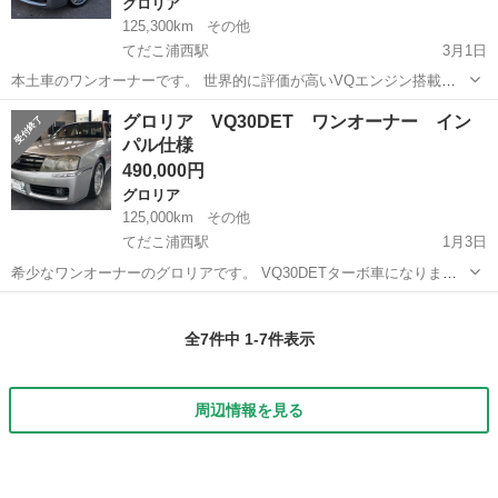
グロリア
125,300km
その他
てだこ浦西駅
3月1日
本土車のワンオーナーです。 世界的に評価が高いVQエンジン搭載
で、この年代の高級セダンにしかないV6 3000ccターボエンジンで
沖縄
沖縄市
てだこ浦西駅
グロリア
IMPUL
グロリア VQ30DET ワンオーナー イン
す。 最高出力 280ps(206kW)/6000rpm 最大トルク 39.5kg・...
パル仕様
490,000円
グロリア
125,000km
その他
てだこ浦西駅
1月3日
希少なワンオーナーのグロリアです。 VQ30DETターボ車になりま
す。 エンジン型式 VQ30DET(NEO) 最高出力 280ps(206kW)/6000rpm
沖縄
うるま市
てだこ浦西駅
グロリア
インパル
最大トルク 39.5kg・m(387N・m)/360...
全7件中 1-7件表示
周辺情報を見る