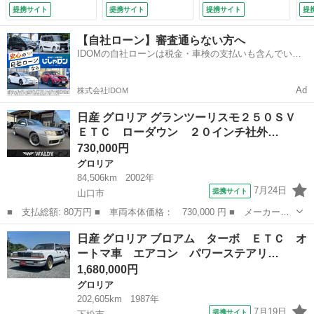
オートライト デュ
ルーズコントロー
ーステアリング パ
Ｔ
提携サイト
提携サイト
提携サイト
提
アルエアコン キー
ル リアエアコン
ワーウィンドウ
Ｄ
レス 黒木目調パネ
２０００ｃｃターボ
（車検整備付）
リ
【自社ローン】審査通らない方へ
ル クロームメッキ
（なし）
ー
IDOMの自社ローンは税金・車検の支払いも含んでいる
グリル フォグラン
チ
ので毎月の支払額は一定
プ （検9.8）
ン
ウ
Ad
株式会社IDOM
テ
（検
日産 グロリア グランツーリスモ２５０ＳＶ
ＥＴＣ ローダウン ２０インチ社外…
730,000円
グロリア
84,506km
2002年
7月24日
提携サイト
山口市
■ 支払総額: 80万円 ■ 車両本体価格： 730,000 円 ■ メーカー
名： 日産 ■ 車種名： グロリア ■ グレード名： グランツーリ
山口
山口市
グロリア
日産 グロリア ブロアム ターボ ＥＴＣ オ
スモ２５０ＳＶ ＥＴＣ ローダウン ２０インチ社外アルミホイー
ートマ車 エアコン パワーステアリ…
ル パワーシート...
1,680,000円
グロリア
202,605km
1987年
7月19日
提携サイト