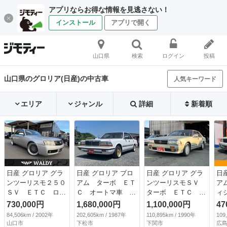
アプリならお得な情報を見逃さない！
インストール
アプリで開く
山口県
検索
ログイン
投稿
山口県のグロリア(日産)の中古車
人気キーワード
エリア
ジャンル
詳細
新着順
日産 グロリア グラ
日産 グロリア ブロ
日産 グロリア グラ
日
ンツーリスモ２５０
アム ターボ ＥＴ
ンツーリスモＳＶ
ア
ＳＶ ＥＴＣ ロー
Ｃ オートマ車 エ
ターボ ＥＴＣ Ａ
ィ
ダウン ２０インチ
アコン パワーステ
Ｔ 電動格納ミラ
ト
730,000円
1,680,000円
1,100,000円
47
社外アルミホイー
アリング パワーウ
ー ターボ カセッ
Ｅ
84,506km / 2002年
202,605km / 1987年
110,895km / 1990年
109
ル パワーシート
ィンドウ オートク
ト エアコン パワ
ク
山口市
下松市
下関市
広島