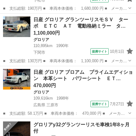
下松市
■ 支払総額: 190万円 ■ 車両本体価格： 1,680,000 円 ■ メーカー
名： 日産 ■ 車種名： グロリア ■ グレード名： ブロアム タ
山口
下松市
グロリア
日産 グロリア グランツーリスモＳＶ ター
ーボ ＥＴＣ オートマ車 エアコン パワーステアリング パワー
ボ ＥＴＣ ＡＴ 電動格納ミラー タ…
ウィンドウ...
1,100,000円
グロリア
110,895km
1990年
10月1日
提携サイト
下関市
■ 支払総額: 130万円 ■ 車両本体価格： 1,100,000 円 ■ メーカー
名： 日産 ■ 車種名： グロリア ■ グレード名： グランツーリ
山口
下関市
グロリア
日産 グロリア ブロアム プライムエディショ
スモＳＶ ターボ ＥＴＣ ＡＴ 電動格納ミラー ターボ カセッ
ン 本革シート パワーシート ＥＴ…
ト エアコ...
470,000円
グロリア
109,616km
1998年
7月27日
提携サイト
広島県 三原市
■ 支払総額: 58.1万円 ■ 車両本体価格： 470,000 円 ■ メーカー
名： 日産 ■ 車種名： グロリア ■ グレード名： ブロアム プ
広島
三原市
グロリア
グロリアy32グランツーリスモ車検1年8ヶ月
ライムエディション 本革シート パワーシート ＥＴＣ ナビ バ
付
ックカメラ ...