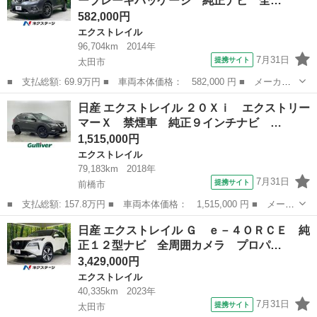
ーブレーキパッケージ 純正ナビ 全…
／電動格納ミ...
582,000円
エクストレイル
96,704km
2014年
7月31日
提携サイト
太田市
■ 支払総額: 69.9万円 ■ 車両本体価格： 582,000 円 ■ メーカー
名： 日産 ■ 車種名： エクストレイル ■ グレード名： ２０
群馬
太田市
エクストレイル
日産 エクストレイル ２０Ｘｉ エクストリー
Ｘ エマージェンシーブレーキパッケージ 純正ナビ 全周囲カメ
マーＸ 禁煙車 純正９インチナビ …
ラ シートヒータ...
1,515,000円
エクストレイル
79,183km
2018年
7月31日
提携サイト
前橋市
■ 支払総額: 157.8万円 ■ 車両本体価格： 1,515,000 円 ■ メーカ
ー名： 日産 ■ 車種名： エクストレイル ■ グレード名： ２０
群馬
前橋市
エクストレイル
日産 エクストレイル Ｇ ｅ－４ＯＲＣＥ 純
Ｘｉ エクストリーマーＸ 禁煙車 純正９インチナビ 全方位カメ
正１２型ナビ 全周囲カメラ プロパ…
ラ フリ...
3,429,000円
エクストレイル
40,335km
2023年
7月31日
提携サイト
太田市