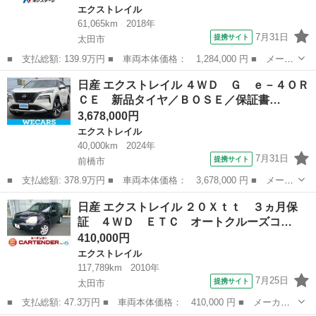
エクストレイル
61,065km
2018年
7月31日
提携サイト
太田市
■ 支払総額: 139.9万円 ■ 車両本体価格： 1,284,000 円 ■ メーカ
ー名： 日産 ■ 車種名： エクストレイル ■ グレード名： ２０
群馬
太田市
エクストレイル
日産 エクストレイル ４ＷＤ Ｇ ｅ－４ＯＲ
Ｘ １０型後席モニター ＳＤナビ 全周囲カメラ 電動リアゲー
ＣＥ 新品タイヤ／ＢＯＳＥ／保証書…
ト ＬＥＤ...
3,678,000円
エクストレイル
40,000km
2024年
7月31日
提携サイト
前橋市
■ 支払総額: 378.9万円 ■ 車両本体価格： 3,678,000 円 ■ メーカ
ー名： 日産 ■ 車種名： エクストレイル ■ グレード名： ４Ｗ
群馬
前橋市
エクストレイル
日産 エクストレイル ２０Ｘｔｔ ３ヵ月保
Ｄ Ｇ ｅ－４ＯＲＣＥ 新品タイヤ／ＢＯＳＥ／保証書／ディスプ
証 ４ＷＤ ＥＴＣ オートクルーズコ…
レイオー...
410,000円
エクストレイル
117,789km
2010年
7月25日
提携サイト
太田市
■ 支払総額: 47.3万円 ■ 車両本体価格： 410,000 円 ■ メーカー