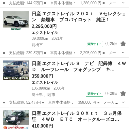
■ 支払総額: 144.9万円 ■ 車両本体価格： 1,386,000 円 ■ メーカ
ー名： 日産 ■ 車種名： エクストレイル ■ グレード名： ２０
群馬
前橋市
エクストレイル
日産 エクストレイル ２０Ｘｉ Ｖセレクショ
Ｘ ワンオーナー ４ＷＤ ヒルディセントコントロール ハンズフ
ン 禁煙車 プロパイロット 純正１…
リーオー...
2,295,000円
エクストレイル
39,000km
2021年
7月25日
提携サイト
前橋市
■ 支払総額: 239.8万円 ■ 車両本体価格： 2,295,000 円 ■ メーカ
ー名： 日産 ■ 車種名： エクストレイル ■ グレード名： ２０
群馬
前橋市
エクストレイル
日産 エクストレイル Ｓ ナビ 記録簿 ４Ｗ
Ｘｉ Ｖセレクション 禁煙車 プロパイロット 純正１０インチナ
Ｄ ルーフレール フォグランプ キ…
ビ イン...
359,000円
エクストレイル
106,890km
2006年
7月28日
提携サイト
埼玉県 川越市
■ 支払総額: 52.4万円 ■ 車両本体価格： 359,000 円 ■ メーカー
名： 日産 ■ 車種名： エクストレイル ■ グレード名： Ｓ ナ
埼玉
川越市
エクストレイル
日産 エクストレイル ２０Ｘｔｔ ３ヵ月保
ビ 記録簿 ４ＷＤ ルーフレール フォグランプ キーレス カプ
証 ４ＷＤ ＥＴＣ オートクルーズコ…
ロンシート ...
410,000円