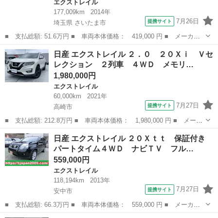
エクストレイル
177,009km
2014年
7月26日
提携サイト
埼玉県 さいたま市
■ 支払総額: 51.6万円 ■ 車両本体価格： 419,000 円 ■ メーカー
名： 日産 ■ 車種名： エクストレイル ■ グレード名： ２０
埼玉
さいたま市
エクストレイル
日産 エクストレイル ２．０ ２０Ｘｉ Ｖセ
Ｘ エマージェンシーブレーキパッケージ ワンオーナーユーザー買
レクション ２列車 ４ＷＤ メモリ…
取車／合皮シー...
1,980,000円
エクストレイル
60,000km
2021年
7月27日
提携サイト
高崎市
■ 支払総額: 212.8万円 ■ 車両本体価格： 1,980,000 円 ■ メーカ
ー名： 日産 ■ 車種名： エクストレイル ■ グレード名： ２．
群馬
高崎市
エクストレイル
日産 エクストレイル ２０Ｘｔｔ 保証付き
０ ２０Ｘｉ Ｖセレクション ２列車 ４ＷＤ メモリーナビ・ア
パートタイム４ＷＤ ナビＴＶ フル…
ラウンド...
559,000円
エクストレイル
118,194km
2013年
7月27日
提携サイト
安中市
■ 支払総額: 66.3万円 ■ 車両本体価格： 559,000 円 ■ メーカー
名： 日産 ■ 車種名： エクストレイル ■ グレード名： ２０Ｘ
群馬
安中市
エクストレイル