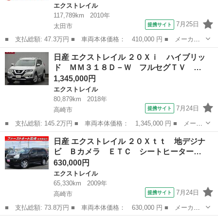
エクストレイル
117,789km
2010年
7月25日
提携サイト
太田市
■ 支払総額: 47.3万円 ■ 車両本体価格： 410,000 円 ■ メーカー
名： 日産 ■ 車種名： エクストレイル ■ グレード名： ２０Ｘ
群馬
太田市
エクストレイル
日産 エクストレイル ２０Ｘｉ ハイブリッ
ｔｔ ３ヵ月保証 ４ＷＤ ＥＴＣ オートクルーズコントロール
ド ＭＭ３１８Ｄ－Ｗ フルセグＴＶ …
オートライト...
1,345,000円
エクストレイル
80,879km
2018年
7月24日
提携サイト
高崎市
■ 支払総額: 145.2万円 ■ 車両本体価格： 1,345,000 円 ■ メーカ
ー名： 日産 ■ 車種名： エクストレイル ■ グレード名： ２０
群馬
高崎市
エクストレイル
日産 エクストレイル ２０Ｘｔｔ 地デジナ
Ｘｉ ハイブリッド ＭＭ３１８Ｄ－Ｗ フルセグＴＶ ＤＶＤ再
ビ Ｂカメラ ＥＴＣ シートヒーター…
生 録音・...
630,000円
エクストレイル
65,330km
2009年
7月24日
提携サイト
高崎市
■ 支払総額: 73.8万円 ■ 車両本体価格： 630,000 円 ■ メーカー
名： 日産 ■ 車種名： エクストレイル ■ グレード名： ２０Ｘ