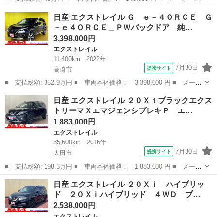
名： 日産 ■ 車種名： エクストレイル ■ グレード名： Ｓｔ
栃木
宇都宮市
エクストレイル
日産 エクストレイル Ｇ ｅ－４ＯＲＣＥ Ｇ
■ 排気量： 2000cc ■ ドア枚数： 5D ■ ミッション： AT4速 ...
－ｅ４ＯＲＣＥ＿ＰＷバックドア 純…
3,398,000円
エクストレイル
11,400km
2022年
7月30日
提携サイト
高崎市
■ 支払総額: 352.9万円 ■ 車両本体価格： 3,398,000 円 ■ メーカ
ー名： 日産 ■ 車種名： エクストレイル ■ グレード名： Ｇ
群馬
高崎市
エクストレイル
日産 エクストレイル ２０Ｘｔブラックエクス
ｅ－４ＯＲＣＥ Ｇ－ｅ４ＯＲＣＥ＿ＰＷバックドア 純正ナビ Ｔ
トリーマＸエマジェンシブレキＰ エ…
Ｖ シー...
1,883,000円
エクストレイル
35,600km
2016年
7月30日
提携サイト
太田市
■ 支払総額: 198.3万円 ■ 車両本体価格： 1,883,000 円 ■ メーカ
ー名： 日産 ■ 車種名： エクストレイル ■ グレード名： ２０
群馬
太田市
エクストレイル
日産 エクストレイル ２０Ｘｉ ハイブリッ
ＸｔブラックエクストリーマＸエマジェンシブレキＰ エマージェン
ド ２０Ｘｉハイブリッド ４ＷＤ プ…
シーブレ...
2,538,000円
エクストレイル