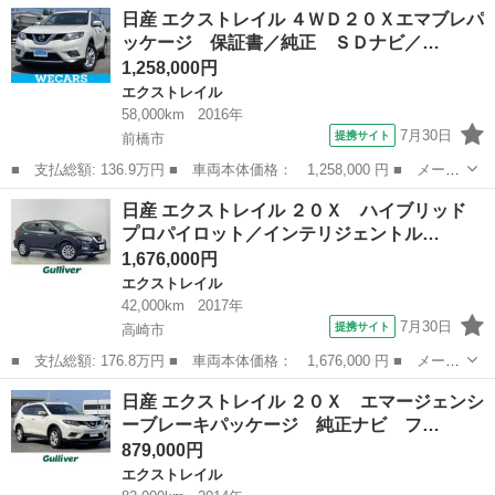
名： 日産 ■ 車種名： エクストレイル ■ グレード名： ２０Ｘ
群馬
太田市
エクストレイル
日産 エクストレイル ４ＷＤ２０Ｘエマブレパ
ｔｔ ３ヵ月保証 ４ＷＤ ＥＴＣ オートクルーズコントロール
ッケージ 保証書／純正 ＳＤナビ／…
オートライト...
1,258,000円
エクストレイル
58,000km
2016年
7月30日
提携サイト
前橋市
■ 支払総額: 136.9万円 ■ 車両本体価格： 1,258,000 円 ■ メーカ
ー名： 日産 ■ 車種名： エクストレイル ■ グレード名： ４Ｗ
群馬
前橋市
エクストレイル
日産 エクストレイル ２０Ｘ ハイブリッド
Ｄ２０Ｘエマブレパッケージ 保証書／純正 ＳＤナビ／衝突安全装
プロパイロット／インテリジェントル…
置／シー...
1,676,000円
エクストレイル
42,000km
2017年
7月30日
提携サイト
高崎市
■ 支払総額: 176.8万円 ■ 車両本体価格： 1,676,000 円 ■ メーカ
ー名： 日産 ■ 車種名： エクストレイル ■ グレード名： ２０
群馬
高崎市
エクストレイル
日産 エクストレイル ２０Ｘ エマージェンシ
Ｘ ハイブリッド プロパイロット／インテリジェントルームミラー
ーブレーキパッケージ 純正ナビ フ…
／撥水シ...
879,000円
エクストレイル