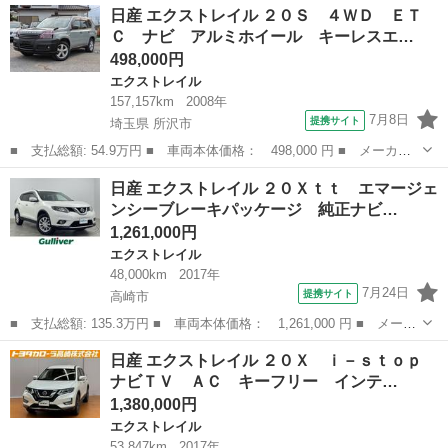
群馬
高崎市
エクストレイル
日産 エクストレイル ２０Ｓ ４ＷＤ ＥＴ
ｔｔ 地デジナビ Ｂカメラ ＥＴＣ シートヒーター 保証１年付
Ｃ ナビ アルミホイール キーレスエ…
■ 排気量...
498,000円
エクストレイル
157,157km
2008年
7月8日
提携サイト
埼玉県 所沢市
■ 支払総額: 54.9万円 ■ 車両本体価格： 498,000 円 ■ メーカー
名： 日産 ■ 車種名： エクストレイル ■ グレード名： ２０
埼玉
所沢市
エクストレイル
日産 エクストレイル ２０Ｘｔｔ エマージェ
Ｓ ４ＷＤ ＥＴＣ ナビ アルミホイール キーレスエントリー
ンシーブレーキパッケージ 純正ナビ…
ＣＶＴ 衝突安...
1,261,000円
エクストレイル
48,000km
2017年
7月24日
提携サイト
高崎市
■ 支払総額: 135.3万円 ■ 車両本体価格： 1,261,000 円 ■ メーカ
ー名： 日産 ■ 車種名： エクストレイル ■ グレード名： ２０
群馬
高崎市
エクストレイル
日産 エクストレイル ２０Ｘ ｉ－ｓｔｏｐ
Ｘｔｔ エマージェンシーブレーキパッケージ 純正ナビ 全周囲カ
ナビＴＶ ＡＣ キーフリー インテ…
メラ 電...
1,380,000円
エクストレイル
53,847km
2017年