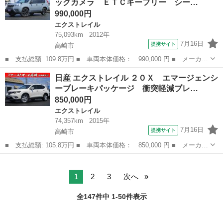
ックカメラ ＥＴＣキーフリー シー…
レスエントリー ...
990,000円
エクストレイル
75,093km
2012年
7月16日
提携サイト
高崎市
■ 支払総額: 109.8万円 ■ 車両本体価格： 990,000 円 ■ メーカー
名： 日産 ■ 車種名： エクストレイル ■ グレード名： ２０
群馬
高崎市
エクストレイル
日産 エクストレイル ２０Ｘ エマージェンシ
Ｘ 地デジナビ バックカメラ ＥＴＣキーフリー シートヒータ
ーブレーキパッケージ 衝突軽減ブレ…
ー 保証１年付...
850,000円
エクストレイル
74,357km
2015年
7月16日
提携サイト
高崎市
■ 支払総額: 105.8万円 ■ 車両本体価格： 850,000 円 ■ メーカー
名： 日産 ■ 車種名： エクストレイル ■ グレード名： ２０
群馬
高崎市
エクストレイル
Ｘ エマージェンシーブレーキパッケージ 衝突軽減ブレーキ 地デ
ジナビ バッ...
1
2
3
次へ
全147件中 1-50件表示