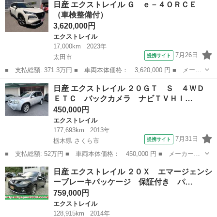
日産 エクストレイル Ｇ ｅ－４ＯＲＣＥ
ｔｔ 保証付き パートタイム４ＷＤ ナビＴＶ フルセグテレビ
（車検整備付）
横滑防止装置...
3,620,000円
エクストレイル
17,000km
2023年
7月26日
提携サイト
太田市
■ 支払総額: 371.3万円 ■ 車両本体価格： 3,620,000 円 ■ メーカ
ー名： 日産 ■ 車種名： エクストレイル ■ グレード名： Ｇ
群馬
太田市
エクストレイル
日産 エクストレイル ２０ＧＴ Ｓ ４ＷＤ
ｅ－４ＯＲＣＥ ■ 排気量： 1500cc ■ ドア枚数： 5D ■ ...
ＥＴＣ バックカメラ ナビＴＶＨＩ…
450,000円
エクストレイル
177,693km
2013年
7月31日
提携サイト
栃木県 さくら市
■ 支払総額: 52万円 ■ 車両本体価格： 450,000 円 ■ メーカー
名： 日産 ■ 車種名： エクストレイル ■ グレード名： ２０Ｇ
栃木
さくら市
エクストレイル
日産 エクストレイル ２０Ｘ エマージェンシ
Ｔ Ｓ ４ＷＤ ＥＴＣ バックカメラ ナビＴＶＨＩＤアルミホイ
ーブレーキパッケージ 保証付き パ…
ール スマートキ...
759,000円
エクストレイル
128,915km
2014年