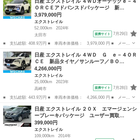
日産 エクストレイル ４ＷＤオーテックｅ－４
テック ｅ－４ＯＲＣＥ アドバンスドパッケージ 純正１２．３イ
ＯＲＣＥアドバンスドパッケージ 新…
ンチＣｏ...
3,979,000円
エクストレイル
52,000km
2024年
7月29日
提携サイト
太田市
■ 支払総額: 408.9万円 ■ 車両本体価格： 3,979,000 円 ■ メーカ
ー名： 日産 ■ 車種名： エクストレイル ■ グレード名： ４Ｗ
群馬
太田市
エクストレイル
日産 エクストレイル ４ＷＤ Ｇ ｅ－４ＯＲ
Ｄオーテックｅ－４ＯＲＣＥアドバンスドパッケージ 新品タイヤ／
ＣＥ 新品タイヤ／サンルーフ／ＢＯ…
サンルー...
4,266,000円
エクストレイル
25,000km
2023年
7月28日
提携サイト
高崎市
■ 支払総額: 443.9万円 ■ 車両本体価格： 4,266,000 円 ■ メーカ
ー名： 日産 ■ 車種名： エクストレイル ■ グレード名： ４Ｗ
群馬
高崎市
エクストレイル
日産 エクストレイル ２０Ｘ エマージェンシ
Ｄ Ｇ ｅ－４ＯＲＣＥ 新品タイヤ／サンルーフ／ＢＯＳＥ／保証
ーブレーキパッケージ ユーザー買取…
書／純正...
399,000円
エクストレイル
109,000km
2014年