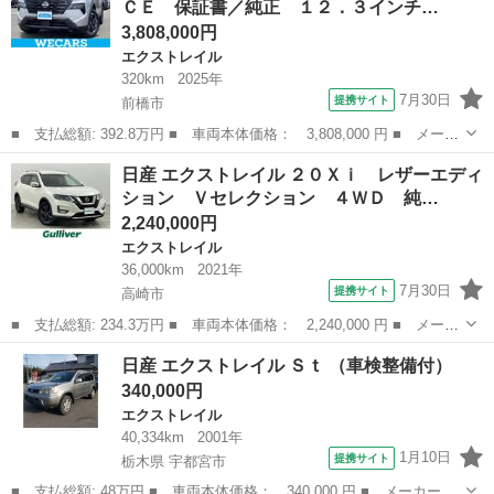
ＣＥ 保証書／純正 １２．３インチ…
減 レーン...
3,808,000円
エクストレイル
320km
2025年
7月30日
提携サイト
前橋市
■ 支払総額: 392.8万円 ■ 車両本体価格： 3,808,000 円 ■ メーカ
ー名： 日産 ■ 車種名： エクストレイル ■ グレード名： ４Ｗ
群馬
前橋市
エクストレイル
日産 エクストレイル ２０Ｘｉ レザーエディ
Ｄ Ｘ ｅ－４ＯＲＣＥ 保証書／純正 １２．３インチ メモリー
ション Ｖセレクション ４ＷＤ 純…
ナビ／イ...
2,240,000円
エクストレイル
36,000km
2021年
7月30日
提携サイト
高崎市
■ 支払総額: 234.3万円 ■ 車両本体価格： 2,240,000 円 ■ メーカ
ー名： 日産 ■ 車種名： エクストレイル ■ グレード名： ２０
群馬
高崎市
エクストレイル
日産 エクストレイル Ｓｔ （車検整備付）
Ｘｉ レザーエディション Ｖセレクション ４ＷＤ 純正９インチ
340,000円
ナビ 地...
エクストレイル
40,334km
2001年
1月10日
提携サイト
栃木県 宇都宮市
■ 支払総額: 48万円 ■ 車両本体価格： 340,000 円 ■ メーカー