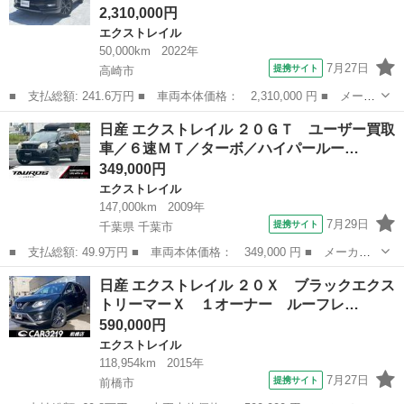
2,310,000円
エクストレイル
50,000km
2022年
7月27日
提携サイト
高崎市
■ 支払総額: 241.6万円 ■ 車両本体価格： 2,310,000 円 ■ メーカ
ー名： 日産 ■ 車種名： エクストレイル ■ グレード名： ２．
群馬
高崎市
エクストレイル
日産 エクストレイル ２０ＧＴ ユーザー買取
０ ２０Ｘｉ Ｖセレクション ２列車 ４ＷＤ メモリーナビ・ア
車／６速ＭＴ／ターボ／ハイパールー…
ラウンド...
349,000円
エクストレイル
147,000km
2009年
7月29日
提携サイト
千葉県 千葉市
■ 支払総額: 49.9万円 ■ 車両本体価格： 349,000 円 ■ メーカー
名： 日産 ■ 車種名： エクストレイル ■ グレード名： ２０Ｇ
千葉
千葉市
エクストレイル
日産 エクストレイル ２０Ｘ ブラックエクス
Ｔ ユーザー買取車／６速ＭＴ／ターボ／ハイパールーフレール／サ
トリーマーＸ １オーナー ルーフレ…
ンルーフ／Ｈ...
590,000円
エクストレイル
118,954km
2015年
7月27日
提携サイト
前橋市