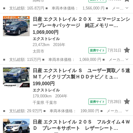
高崎市
■ 支払総額: 165.8万円 ■ 車両本体価格： 1,566,000 円 ■ メーカ
ー名： 日産 ■ 車種名： エクストレイル ■ グレード名： ２０
群馬
高崎市
エクストレイル
日産 エクストレイル ２０Ｘ エマージェンシ
Ｘ 純正９型ナビ 全周囲カメラ 撥水シート デジタルインナーミ
ーブレーキパッケージ 純正メモリー…
ラー 衝...
1,069,000円
エクストレイル
23,472km
2016年
7月31日
提携サイト
太田市
■ 支払総額: 115万円 ■ 車両本体価格： 1,069,000 円 ■ メーカー
名： 日産 ■ 車種名： エクストレイル ■ グレード名： ２０
群馬
太田市
エクストレイル
日産 エクストレイル Ｓ ユーザー買取／５速
Ｘ エマージェンシーブレーキパッケージ 純正メモリーナビ 地デ
ＭＴ／イクリプス製ＨＤＤナビ／ミュ…
ジＴＶ バッ...
199,000円
エクストレイル
179,000km
2004年
7月28日
提携サイト
千葉県 千葉市
■ 支払総額: 29.9万円 ■ 車両本体価格： 199,000 円 ■ メーカー
名： 日産 ■ 車種名： エクストレイル ■ グレード名： Ｓ ユ
千葉
千葉市
エクストレイル
日産 エクストレイル ２０Ｓ フルタイム４Ｗ
ーザー買取／５速ＭＴ／イクリプス製ＨＤＤナビ／ミュージックサー
Ｄ ブレーキサポート レザーシート…
バー／フルフ...