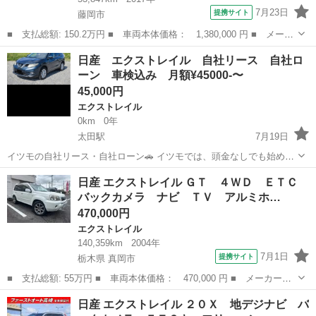
7月23日
提携サイト
藤岡市
■ 支払総額: 150.2万円 ■ 車両本体価格： 1,380,000 円 ■ メーカ
ー名： 日産 ■ 車種名： エクストレイル ■ グレード名： ２０
群馬
藤岡市
エクストレイル
日産 エクストレイル 自社リース 自社ロ
Ｘ ｉ－ｓｔｏｐ ナビＴＶ ＡＣ キーフリー インテリキー パ
ーン 車検込み 月額¥45000-〜
ートタイ...
45,000円
エクストレイル
0km
0年
太田駅
7月19日
イツモの自社リース・自社ローン🚗 イツモでは、頭金なしでも始めら
れる 自社リースプラン・自社ローン、さらには信用回復ローンの提供
群馬
太田市
太田駅
エクストレイル
車両
日産 エクストレイル ＧＴ ４ＷＤ ＥＴＣ
も♪ ✅ イツモの自社リース・自社ローンの特徴 ✔ 最短２週間スピード
バックカメラ ナビ ＴＶ アルミホ…
納車 ✔ 頭...
470,000円
エクストレイル
140,359km
2004年
7月1日
提携サイト
栃木県 真岡市
■ 支払総額: 55万円 ■ 車両本体価格： 470,000 円 ■ メーカー
名： 日産 ■ 車種名： エクストレイル ■ グレード名： ＧＴ
栃木
真岡市
エクストレイル
日産 エクストレイル ２０Ｘ 地デジナビ バ
４ＷＤ ＥＴＣ バックカメラ ナビ ＴＶ アルミホイール キー