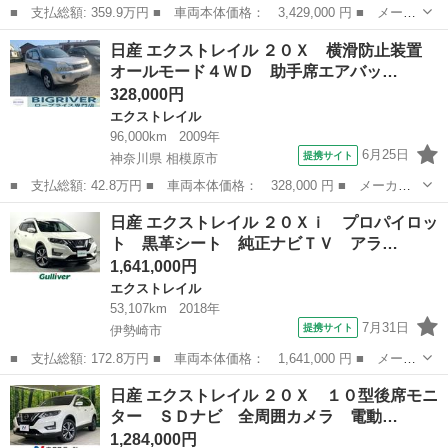
■ 支払総額: 359.9万円 ■ 車両本体価格： 3,429,000 円 ■ メーカ
ー名： 日産 ■ 車種名： エクストレイル ■ グレード名： Ｇ
群馬
太田市
エクストレイル
日産 エクストレイル ２０Ｘ 横滑防止装置
ｅ－４ＯＲＣＥ 純正１２型ナビ 全周囲カメラ プロパイロット
オールモード４ＷＤ 助手席エアバッ…
衝突軽減...
328,000円
エクストレイル
96,000km
2009年
6月25日
提携サイト
神奈川県 相模原市
■ 支払総額: 42.8万円 ■ 車両本体価格： 328,000 円 ■ メーカー
名： 日産 ■ 車種名： エクストレイル ■ グレード名： ２０
神奈川
相模原市
エクストレイル
日産 エクストレイル ２０Ｘｉ プロパイロッ
Ｘ 横滑防止装置 オールモード４ＷＤ 助手席エアバッグ キーレ
ト 黒革シート 純正ナビＴＶ アラ…
ス 運転席エア...
1,641,000円
エクストレイル
53,107km
2018年
7月31日
提携サイト
伊勢崎市
■ 支払総額: 172.8万円 ■ 車両本体価格： 1,641,000 円 ■ メーカ
ー名： 日産 ■ 車種名： エクストレイル ■ グレード名： ２０
群馬
伊勢崎市
エクストレイル
日産 エクストレイル ２０Ｘ １０型後席モニ
Ｘｉ プロパイロット 黒革シート 純正ナビＴＶ アラウンドビュ
ター ＳＤナビ 全周囲カメラ 電動…
ーモニタ...
1,284,000円