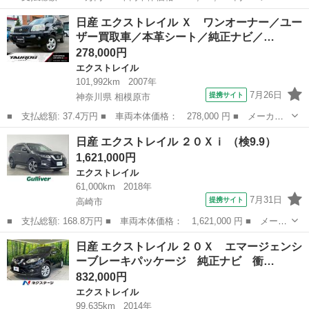
ー名： 日産 ■ 車種名： エクストレイル ■ グレード名： ２０
群馬
太田市
エクストレイル
日産 エクストレイル Ｘ ワンオーナー／ユー
Ｘｉ 純正９型ナビ 全周囲カメラ プロパイロット 電動リアゲー
ザー買取車／本革シート／純正ナビ／…
ト デジ...
278,000円
エクストレイル
101,992km
2007年
7月26日
提携サイト
神奈川県 相模原市
■ 支払総額: 37.4万円 ■ 車両本体価格： 278,000 円 ■ メーカー
名： 日産 ■ 車種名： エクストレイル ■ グレード名： Ｘ ワ
神奈川
相模原市
エクストレイル
日産 エクストレイル ２０Ｘｉ （検9.9）
ンオーナー／ユーザー買取車／本革シート／純正ナビ／純正１６イン
1,621,000円
チアルミホイ...
エクストレイル
61,000km
2018年
7月31日
提携サイト
高崎市
■ 支払総額: 168.8万円 ■ 車両本体価格： 1,621,000 円 ■ メーカ
ー名： 日産 ■ 車種名： エクストレイル ■ グレード名： ２０
群馬
高崎市
エクストレイル
日産 エクストレイル ２０Ｘ エマージェンシ
Ｘｉ ■ 排気量： 2000cc ■ ドア枚数： 5D ■ ミッション...
ーブレーキパッケージ 純正ナビ 衝…
832,000円
エクストレイル
99,635km
2014年