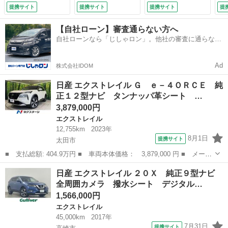
トルームミラー 電
キ レーンキープ
ラ アラウンドビュ
／
提携サイト
提携サイト
提携サイト
提
動リアゲート プロ
コーナーセンサー
ーモニター エマー
ー
パイロット 全席シ
電動リアゲート 革
ジェンシーブレー
エ
【自社ローン】審査通らない方へ
ートヒーター ＥＴ
巻ステアリング Ｌ
インテリジェントキ
ミ
自社ローンなら「じしゃロン」。他社の審査に通らなか
Ｃ ＬＥＤヘッド＆
ＥＤライト ヒーテ
ー ドライブレコー
ー
った方も
フォグ パワーシー
ッドドアミラー Ｅ
ダー プッシュスタ
ウ
ト 純正１９ＡＷ
ＴＣ 禁煙車 （な
ート オートクルー
（検
Ad
株式会社IDOM
禁煙車 （車検整備
し）
ズ パワーバックド
付）
ア ワンオーナー
日産 エクストレイル Ｇ ｅ－４ＯＲＣＥ 純
（検9.1）
正１２型ナビ タンナッパ革シート …
3,879,000円
エクストレイル
12,755km
2023年
8月1日
提携サイト
太田市
■ 支払総額: 404.9万円 ■ 車両本体価格： 3,879,000 円 ■ メーカ
ー名： 日産 ■ 車種名： エクストレイル ■ グレード名： Ｇ
群馬
太田市
エクストレイル
日産 エクストレイル ２０Ｘ 純正９型ナビ
ｅ－４ＯＲＣＥ 純正１２型ナビ タンナッパ革シート 全周囲カメ
全周囲カメラ 撥水シート デジタル…
ラ イン...
1,566,000円
エクストレイル
45,000km
2017年
7月31日
提携サイト