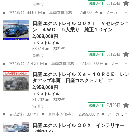
7月26日
提携サイト
安中市
■ 支払総額: 88.6万円 ■ 車両本体価格： 759,000 円 ■ メーカー
名： 日産 ■ 車種名： エクストレイル ■ グレード名： ２０
群馬
安中市
エクストレイル
日産 エクストレイル ２０Ｘｉ Ｖセレクショ
Ｘ エマージェンシーブレーキパッケージ 保証付き パートタイム
ン ４ＷＤ ５人乗り 純正１０イン…
４ＷＤ横滑防止...
2,068,000円
エクストレイル
58,514km
2021年
7月26日
提携サイト
高崎市
■ 支払総額: 214.3万円 ■ 車両本体価格： 2,068,000 円 ■ メーカ
ー名： 日産 ■ 車種名： エクストレイル ■ グレード名： ２０
群馬
高崎市
エクストレイル
日産 エクストレイル Ｘｅ－４ＯＲＣＥ レン
Ｘｉ Ｖセレクション ４ＷＤ ５人乗り 純正１０インチナビＴ
タアップ車両 日産コネクトナビ ア…
Ｖ アラウ...
2,959,000円
エクストレイル
31,792km
2022年
7月26日
提携サイト
渋川市
■ 支払総額: 307万円 ■ 車両本体価格： 2,959,000 円 ■ メーカー
名： 日産 ■ 車種名： エクストレイル ■ グレード名： Ｘｅ－
群馬
渋川市
エクストレイル
日産 エクストレイル ２０Ｘ インテリキー
４ＯＲＣＥ レンタアップ車両 日産コネクトナビ アラウンドビュ
（検10.7）
ー ドライ...