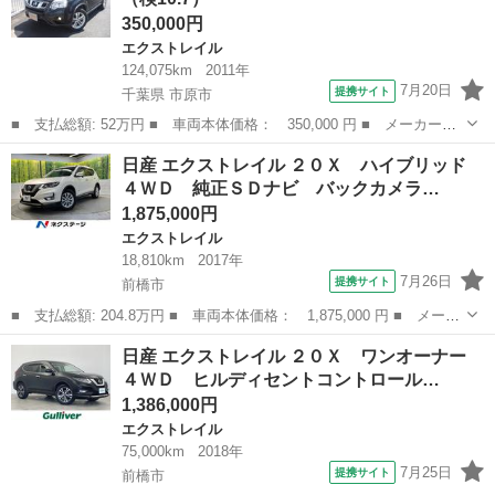
350,000円
エクストレイル
124,075km
2011年
7月20日
提携サイト
千葉県 市原市
■ 支払総額: 52万円 ■ 車両本体価格： 350,000 円 ■ メーカー
名： 日産 ■ 車種名： エクストレイル ■ グレード名： ２０
千葉
市原市
エクストレイル
日産 エクストレイル ２０Ｘ ハイブリッド
Ｘ インテリキー ■ 排気量： 2000cc ■ ドア枚数： 5D ■ ミッ
４ＷＤ 純正ＳＤナビ バックカメラ…
ショ...
1,875,000円
エクストレイル
18,810km
2017年
7月26日
提携サイト
前橋市
■ 支払総額: 204.8万円 ■ 車両本体価格： 1,875,000 円 ■ メーカ
ー名： 日産 ■ 車種名： エクストレイル ■ グレード名： ２０
群馬
前橋市
エクストレイル
日産 エクストレイル ２０Ｘ ワンオーナー
Ｘ ハイブリッド ４ＷＤ 純正ＳＤナビ バックカメラ 衝突被害
４ＷＤ ヒルディセントコントロール…
軽減シス...
1,386,000円
エクストレイル
75,000km
2018年
7月25日
提携サイト
前橋市