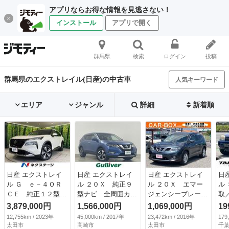
アプリならお得な情報を見逃さない！
インストール
アプリで開く
群馬県
検索
ログイン
投稿
群馬県のエクストレイル(日産)の中古車
人気キーワード
エリア
ジャンル
詳細
新着順
日産 エクストレイ
日産 エクストレイ
日産 エクストレイ
日
ル Ｇ ｅ－４ＯＲ
ル ２０Ｘ 純正９
ル ２０Ｘ エマー
ル
ＣＥ 純正１２型ナ
型ナビ 全周囲カメ
ジェンシーブレーキ
取
ビ タンナッパ革シ
ラ 撥水シート デ
パッケージ 純正メ
リ
3,879,000円
1,566,000円
1,069,000円
19
ート 全周囲カメ
ジタルインナーミラ
モリーナビ 地デジ
／
12,755km / 2023年
45,000km / 2017年
23,472km / 2016年
179
ラ インテリジェン
ー 衝突軽減ブレー
ＴＶ バックカメ
バ
太田市
高崎市
太田市
千葉