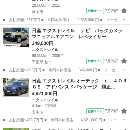
28,500km
2021年
7月29日
提携サイト
藤岡市
■ 支払総額: 267万円 ■ 車両本体価格： 2,538,000 円 ■ メーカー
名： 日産 ■ 車種名： エクストレイル ■ グレード名： ２０Ｘ
群馬
藤岡市
エクストレイル
日産 エクストレイル ナビ バックカメラ
ｉ ハイブリッド ２０Ｘｉハイブリッド ４ＷＤ プロパイロッ
マニュアルエアコン レベライザー …
ト 純正ナビ...
349,000円
エクストレイル
88,000km
2008年
7月26日
提携サイト
千葉県 柏市
■ 支払総額: 49.5万円 ■ 車両本体価格： 349,000 円 ■ メーカー
名： 日産 ■ 車種名： エクストレイル ■ グレード名： ナ
千葉
柏市
エクストレイル
日産 エクストレイル オーテック ｅ－４ＯＲ
ビ バックカメラ マニュアルエアコン レベライザー パワーステ
ＣＥ アドバンスドパッケージ 純正…
アリング パワ...
4,621,000円
エクストレイル
41km
2025年
7月29日
提携サイト
安中市
■ 支払総額: 469.7万円 ■ 車両本体価格： 4,621,000 円 ■ メーカ
ー名： 日産 ■ 車種名： エクストレイル ■ グレード名： オー
群馬
安中市
エクストレイル