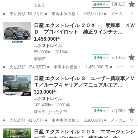
7月31日
提携サイト
太田市
■ 支払総額: 94.9万円 ■ 車両本体価格： 832,000 円 ■ メーカー
名： 日産 ■ 車種名： エクストレイル ■ グレード名： ２０
群馬
太田市
エクストレイル
日産 エクストレイル ２０Ｘｉ 禁煙車 ４Ｗ
Ｘ エマージェンシーブレーキパッケージ 純正ナビ 衝突軽減装
Ｄ プロパイロット 純正９インチナ…
置 シートヒータ...
1,456,000円
エクストレイル
59,000km
2018年
7月31日
提携サイト
前橋市
■ 支払総額: 154.9万円 ■ 車両本体価格： 1,456,000 円 ■ メーカ
ー名： 日産 ■ 車種名： エクストレイル ■ グレード名： ２０
群馬
前橋市
エクストレイル
日産 エクストレイル Ｓ ユーザー買取車／Ｍ
Ｘｉ 禁煙車 ４ＷＤ プロパイロット 純正９インチナビ アダプ
Ｔ／ルーフキャリア／マニュアルエア…
ティブク...
319,000円
エクストレイル
109,430km
2001年
7月26日
提携サイト
埼玉県 さいたま市
■ 支払総額: 41.5万円 ■ 車両本体価格： 319,000 円 ■ メーカー
名： 日産 ■ 車種名： エクストレイル ■ グレード名： Ｓ ユ
埼玉
さいたま市
エクストレイル
日産 エクストレイル ２０Ｘ エマージェンシ
ーザー買取車／ＭＴ／ルーフキャリア／マニュアルエアコン／ＥＴＣ