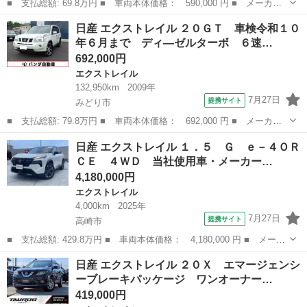
■ 支払総額: 69.8万円 ■ 車両本体価格： 590,000 円 ■ メーカー
名： 日産 ■ 車種名： エクストレイル ■ グレード名： ２０
群馬
前橋市
エクストレイル
日産 エクストレイル ２０ＧＴ 車検令和１０
Ｘ ブラックエクストリーマーＸ １オーナー ルーフレール ４Ｗ
年６月まで ディ―ゼルターボ ６速…
Ｄ切替 シート...
692,000円
エクストレイル
132,950km
2009年
7月27日
提携サイト
みどり市
■ 支払総額: 79.8万円 ■ 車両本体価格： 692,000 円 ■ メーカー
名： 日産 ■ 車種名： エクストレイル ■ グレード名： ２０Ｇ
群馬
みどり市
エクストレイル
日産 エクストレイル １．５ Ｇ ｅ－４ＯＲ
Ｔ 車検令和１０年６月まで ディ―ゼルターボ ６速マニュアル
ＣＥ ４ＷＤ 当社使用車・メーカー…
スマートキー...
4,180,000円
エクストレイル
4,000km
2025年
7月27日
提携サイト
高崎市
■ 支払総額: 429.8万円 ■ 車両本体価格： 4,180,000 円 ■ メーカ
ー名： 日産 ■ 車種名： エクストレイル ■ グレード名： １．
群馬
高崎市
エクストレイル
日産 エクストレイル ２０Ｘ エマージェンシ
５ Ｇ ｅ－４ＯＲＣＥ ４ＷＤ 当社使用車・メーカーナビ・アラ
ーブレーキパッケージ ワンオーナー…
ウンドビ...
419,000円