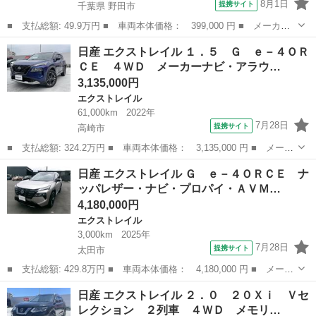
8月1日
提携サイト
千葉県 野田市
■ 支払総額: 49.9万円 ■ 車両本体価格： 399,000 円 ■ メーカー
名： 日産 ■ 車種名： エクストレイル ■ グレード名： ２０
千葉
野田市
エクストレイル
日産 エクストレイル １．５ Ｇ ｅ－４ＯＲ
Ｘ エマージェンシーブレーキパッケージ ユーザー買取車 ワンオ
ＣＥ ４ＷＤ メーカーナビ・アラウ…
ーナー 合皮 ...
3,135,000円
エクストレイル
61,000km
2022年
7月28日
提携サイト
高崎市
■ 支払総額: 324.2万円 ■ 車両本体価格： 3,135,000 円 ■ メーカ
ー名： 日産 ■ 車種名： エクストレイル ■ グレード名： １．
群馬
高崎市
エクストレイル
日産 エクストレイル Ｇ ｅ－４ＯＲＣＥ ナ
５ Ｇ ｅ－４ＯＲＣＥ ４ＷＤ メーカーナビ・アラウンドビュー
ッパレザー・ナビ・プロパイ・ＡＶＭ…
モニター...
4,180,000円
エクストレイル
3,000km
2025年
7月28日
提携サイト
太田市
■ 支払総額: 429.8万円 ■ 車両本体価格： 4,180,000 円 ■ メーカ
ー名： 日産 ■ 車種名： エクストレイル ■ グレード名： Ｇ
群馬
太田市
エクストレイル
日産 エクストレイル ２．０ ２０Ｘｉ Ｖセ
ｅ－４ＯＲＣＥ ナッパレザー・ナビ・プロパイ・ＡＶＭ・ＥＴＣ
レクション ２列車 ４ＷＤ メモリ…
■ 排気...