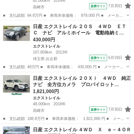
82,000km
2014年
7月30日
提携サイト
高崎市
■ 支払総額: 94.8万円 ■ 車両本体価格： 879,000 円 ■ メーカー
名： 日産 ■ 車種名： エクストレイル ■ グレード名： ２０
群馬
高崎市
エクストレイル
日産 エクストレイル ２０Ｓ ４ＷＤ ＥＴ
Ｘ エマージェンシーブレーキパッケージ 純正ナビ フルセグテレ
Ｃ ナビ アルミホイール 電動格納ミ…
ビ バックカメ...
430,000円
エクストレイル
107,859km
2013年
6月19日
提携サイト
埼玉県 比企郡
■ 支払総額: 48万円 ■ 車両本体価格： 430,000 円 ■ メーカー
名： 日産 ■ 車種名： エクストレイル ■ グレード名： ２０
埼玉
比企郡
エクストレイル
日産 エクストレイル ２０Ｘｉ ４ＷＤ 純正
Ｓ ４ＷＤ ＥＴＣ ナビ アルミホイール 電動格納ミラー ＣＶ
ナビ 全方位カメラ プロパイロット…
Ｔ 衝突安全ボディ...
1,821,000円
エクストレイル
48,000km
2018年
7月30日
提携サイト
高崎市
■ 支払総額: 188.8万円 ■ 車両本体価格： 1,821,000 円 ■ メーカ
ー名： 日産 ■ 車種名： エクストレイル ■ グレード名： ２０
群馬
高崎市
エクストレイル
日産 エクストレイル ４ＷＤ Ｘ ｅ－４ＯＲ
Ｘｉ ４ＷＤ 純正ナビ 全方位カメラ プロパイロット 衝突軽