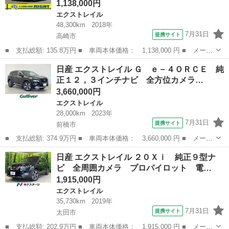
1,138,000円
エクストレイル
48,300km
2018年
7月31日
提携サイト
高崎市
■ 支払総額: 135.8万円 ■ 車両本体価格： 1,138,000 円 ■ メーカ
ー名： 日産 ■ 車種名： エクストレイル ■ グレード名： ２０
群馬
高崎市
エクストレイル
日産 エクストレイル Ｇ ｅ－４ＯＲＣＥ 純
Ｓ フルタイム４ＷＤ ブレーキサポート レザーシート ■ 排気
正１２，３インチナビ 全方位カメラ…
量： 2...
3,660,000円
エクストレイル
28,000km
2023年
7月31日
提携サイト
前橋市
■ 支払総額: 374.9万円 ■ 車両本体価格： 3,660,000 円 ■ メーカ
ー名： 日産 ■ 車種名： エクストレイル ■ グレード名： Ｇ
群馬
前橋市
エクストレイル
日産 エクストレイル ２０Ｘｉ 純正９型ナ
ｅ－４ＯＲＣＥ 純正１２，３インチナビ 全方位カメラ ＥＴＣ
ビ 全周囲カメラ プロパイロット 電…
２．０ ス...
1,915,000円
エクストレイル
35,730km
2019年
7月31日
提携サイト
太田市
■ 支払総額: 202.9万円 ■ 車両本体価格： 1,915,000 円 ■ メーカ