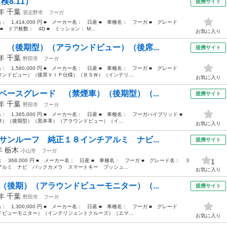
検8.11）
提携サイト
5年
千葉
習志野市
フーガ
格： 1,414,000 円 ■ メーカー名： 日産 ■ 車種名： フーガ ■ グレード
■ ドア枚数： 4D ■ ミッション： M...
お気に入り
 （後期型）（アラウンドビュー）（後席...
提携サイト
5年
千葉
野田市
フーガ
格： 1,580,000 円 ■ メーカー名： 日産 ■ 車種名： フーガ ■ グレード
ンドビュー）（後席ＶＩＰ仕様）（ＢＳＷ）（インテリ...
お気に入り
ベースグレード （禁煙車）（後期型）（...
提携サイト
5年
千葉
野田市
フーガ
価格： 1,365,000 円 ■ メーカー名： 日産 ■ 車種名： フーガハイブリッド ■
）（後期型）（黒本革）（アラウンドビュー）（イ...
お気に入り
サンルーフ 純正１８インチアルミ ナビ...
提携サイト
8年
栃木
小山市
フーガ
格： 368,000 円 ■ メーカー名： 日産 ■ 車種名： フーガ ■ グレード名： ３
1
ルミ ナビ バックカメラ スマートキー プッシュ...
お気に入り
（後期）（アラウンドビューモニター）（...
提携サイト
5年
千葉
野田市
フーガ
格： 1,300,000 円 ■ メーカー名： 日産 ■ 車種名： フーガ ■ グレード
ビューモニター）（インテリジェントクルーズ）（エマ...
お気に入り