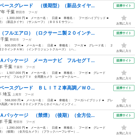
ベースグレード （後期型）（新品タイヤ...
提携サイト
17年
千葉
野田市
フーガ
価格： 1,300,000 円 ■ メーカー名： 日産 ■ 車種名： フーガハイブリッド ■
）（新品タイヤ）（サンルーフ）（ＢＯＳＥサウン...
お気に入り
（フルエアロ）（ロクサーニ製２０インチ...
提携サイト
年
千葉
野田市
フーガ
格： 600,000 円 ■ メーカー名： 日産 ■ 車種名： フーガ ■ グレード名： ２
２０インチＡＷ）（インテリジェントクルーズ）（ハ...
お気に入り
Ａパッケージ メーカーナビ フルセグＴ...
提携サイト
0年
千葉
千葉市
フーガ
格： 1,507,000 円 ■ メーカー名： 日産 ■ 車種名： フーガ ■ グレード
ーナビ フルセグＴＶ 全周囲カメラ レーダークルー...
お気に入り
ベースグレード ＢＬＩＴＺ車高調／ＷＯ...
提携サイト
0年
埼玉
上尾市
フーガ
格： 568,000 円 ■ メーカー名： 日産 ■ 車種名： フーガハイブリッド ■ グレ
高調／ＷＯＲＫ２０インチアルミホイール／インフィ...
お気に入り
Ａパッケージ （禁煙）（後期）（全方位...
提携サイト
5年
千葉
野田市
フーガ
格： 1,290,000 円 ■ メーカー名： 日産 ■ 車種名： フーガ ■ グレード
）（後期）（全方位カメラ）（ブラックハーフレザー）...
お気に入り