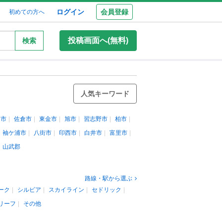
ログイン
会員登録
初めての方へ
投稿画面へ(無料)
検索
人気キーワード
田市
佐倉市
東金市
旭市
習志野市
柏市
袖ケ浦市
八街市
印西市
白井市
富里市
山武郡
路線・駅から選ぶ
ーク
シルビア
スカイライン
セドリック
リーフ
その他