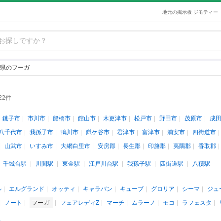
地元の掲示板 ジモティー
県のフーガ
22件
銚子市
市川市
船橋市
館山市
木更津市
松戸市
野田市
茂原市
成
八千代市
我孫子市
鴨川市
鎌ケ谷市
君津市
富津市
浦安市
四街道市
山武市
いすみ市
大網白里市
安房郡
長生郡
印旛郡
夷隅郡
香取郡
千城台駅
川間駅
東金駅
江戸川台駅
我孫子駅
四街道駅
八積駅
ル
エルグランド
オッティ
キャラバン
キューブ
グロリア
シーマ
ジュ
ノート
フーガ
フェアレディZ
マーチ
ムラーノ
モコ
ラフェスタ
人