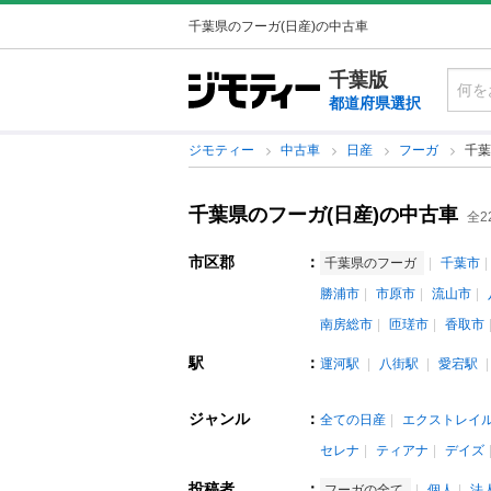
千葉県のフーガ(日産)の中古車
千葉版
都道府県選択
ジモティー
中古車
日産
フーガ
千葉
千葉県のフーガ(日産)の中古車
全2
市区郡
：
千葉県のフーガ
千葉市
勝浦市
市原市
流山市
南房総市
匝瑳市
香取市
駅
：
運河駅
八街駅
愛宕駅
ジャンル
：
全ての日産
エクストレイ
セレナ
ティアナ
デイズ
投稿者
：
フーガの全て
個人
法