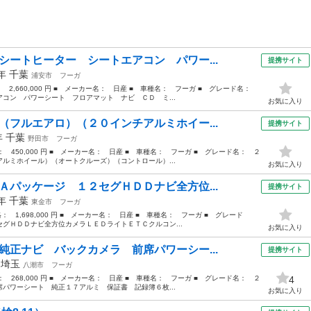
シートヒーター シートエアコン パワー...
提携サイト
1年
千葉
浦安市
フーガ
： 2,660,000 円 ■ メーカー名： 日産 ■ 車種名： フーガ ■ グレード名：
コン パワーシート フロアマット ナビ ＣＤ ミ...
お気に入り
（フルエアロ）（２０インチアルミホイー...
提携サイト
年
千葉
野田市
フーガ
格： 450,000 円 ■ メーカー名： 日産 ■ 車種名： フーガ ■ グレード名： ２
ルミホイール）（オートクルーズ）（コントロール）...
お気に入り
Ａパッケージ １２セグＨＤＤナビ全方位...
提携サイト
5年
千葉
東金市
フーガ
格： 1,698,000 円 ■ メーカー名： 日産 ■ 車種名： フーガ ■ グレード
グＨＤＤナビ全方位カメラＬＥＤライトＥＴＣクルコン...
お気に入り
純正ナビ バックカメラ 前席パワーシー...
提携サイト
年
埼玉
八潮市
フーガ
格： 268,000 円 ■ メーカー名： 日産 ■ 車種名： フーガ ■ グレード名： ２
4
パワーシート 純正１７アルミ 保証書 記録簿６枚...
お気に入り