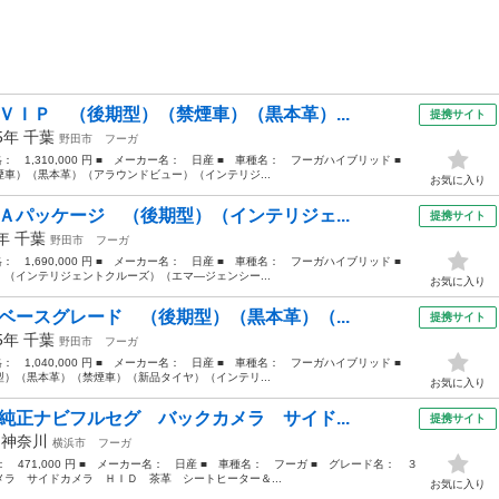
ＶＩＰ （後期型）（禁煙車）（黒本革）...
提携サイト
15年
千葉
野田市
フーガ
価格： 1,310,000 円 ■ メーカー名： 日産 ■ 車種名： フーガハイブリッド ■
車）（黒本革）（アラウンドビュー）（インテリジ...
お気に入り
Ａパッケージ （後期型）（インテリジェ...
提携サイト
0年
千葉
野田市
フーガ
価格： 1,690,000 円 ■ メーカー名： 日産 ■ 車種名： フーガハイブリッド ■
（インテリジェントクルーズ）（エマ―ジェンシー...
お気に入り
ベースグレード （後期型）（黒本革）（...
提携サイト
15年
千葉
野田市
フーガ
価格： 1,040,000 円 ■ メーカー名： 日産 ■ 車種名： フーガハイブリッド ■
）（黒本革）（禁煙車）（新品タイヤ）（インテリ...
お気に入り
純正ナビフルセグ バックカメラ サイド...
提携サイト
年
神奈川
横浜市
フーガ
格： 471,000 円 ■ メーカー名： 日産 ■ 車種名： フーガ ■ グレード名： ３
ラ サイドカメラ ＨＩＤ 茶革 シートヒーター＆...
お気に入り