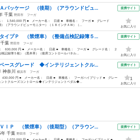
Ａパッケージ （後期）（アラウンドビュ...
提携サイト
0年
千葉
野田市
フーガ
格： 1,540,000 円 ■ メーカー名： 日産 ■ 車種名： フーガ ■ グレード
）（アラウンドビューモニター）（１８インチＡＷ）（...
お気に入り
タイプＰ （禁煙車）（整備点検記録簿５...
提携サイト
年
千葉
野田市
フーガ
格： 630,000 円 ■ メーカー名： 日産 ■ 車種名： フーガ ■ グレード名： ２
検記録簿５枚）（黒本革）（後席コントロールパネル...
お気に入り
ベースグレード ◆インテリジェントクル...
提携サイト
年
神奈川
横浜市
フーガ
 430,000 円 ■ メーカー名： 日産 ■ 車種名： フーガハイブリッド ■ グレー
1
ントクルーズコントロール◆インテリジェントペダル◆...
お気に入り
ＶＩＰ （禁煙車）（後期型）（アラウン...
提携サイト
15年
千葉
野田市
フーガ
価格： 1,070,000 円 ■ メーカー名： 日産 ■ 車種名： フーガハイブリッド ■