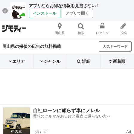
アプリならお得な情報を見逃さない！
インストール
アプリで開く
岡山県
検索
ログイン
投稿
岡山県の探偵の広告の無料掲載
人気キーワード
エリア
ジャンル
詳細
新着順
自社ローンに頼らず車にノレル
理想のクルマがあるけど審査に通らない方へ
Ad
（株）ICT