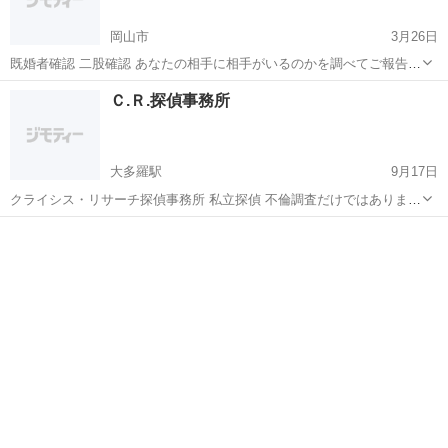
岡山市
3月26日
既婚者確認 二股確認 あなたの相手に相手がいるのかを調べてご報告。
どうもおかしい 二股じゃね?? 奥さんいるかも?? 旦那さんいた
岡山
岡山市
探偵
探偵事務所
Ｃ.Ｒ.探偵事務所
ら。。。 目に見えないあなたの「相手の相手」 あなたの相手に相手が
いるのかを調べてご報...
大多羅駅
9月17日
クライシス・リサーチ探偵事務所 私立探偵 不倫調査だけではありませ
ん。 お悩み 辛いこと 苦しいこと 悲しいこと トラブル 憎いこと 放置
岡山
岡山市
大多羅駅
探偵
探偵事務所
して時間が経てば経つほどネガティブなことは悪化します 探偵は ...