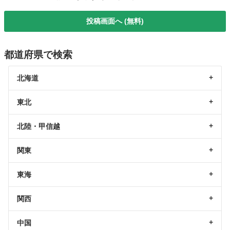
投稿画面へ (無料)
都道府県で検索
北海道
東北
北陸・甲信越
関東
東海
関西
中国