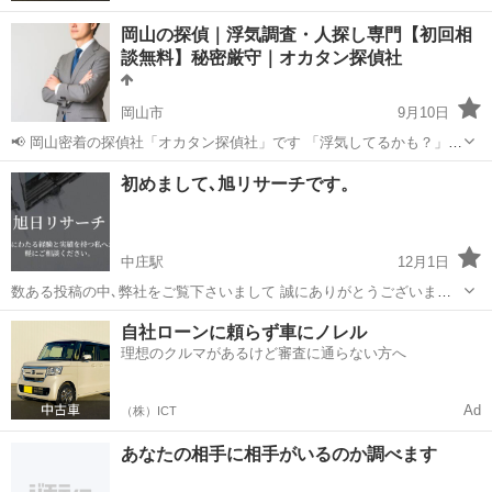
岡山の探偵｜浮気調査・人探し専門【初回相
談無料】秘密厳守｜オカタン探偵社
岡山市
9月10日
📢 岡山密着の探偵社「オカタン探偵社」です 「浮気してるかも？」
「大切な人を探したい」 そんな時は、一人で悩まず、まずはお気軽に
岡山
岡山市
探偵
無料
初めまして､旭リサーチです。
ご相談ください😊 岡山密着の「オカタン探偵社」が、あなたの「不
安」「疑問」を解決します...
中庄駅
12月1日
数ある投稿の中､弊社をご覧下さいまして 誠にありがとうございま
す。 弊社､旭リサーチは浮気､不倫など 貴方のお悩みを弊社のスタッフ
岡山
倉敷市
中庄駅
探偵
自社ローンに頼らず車にノレル
と共に 解決しませんか？ 一人で悩まずまずはご相談下さい。 弊社は
理想のクルマがあるけど審査に通らない方へ
完全秘密厳守です。 ※調...
Ad
（株）ICT
あなたの相手に相手がいるのか調べます