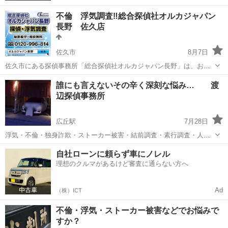
不倫 浮気調査‼️総合探偵社オルカジャパン
長野 佐久店
佐久市
8月7日
佐久市にある探偵事務所「総合探偵社オルカジャパン長野」は、お客
様とご相談いただいた事案に真摯に向き合いしっかりきちんとお話い
長野
佐久市
探偵
探偵社
誰にも言えないその辛く深刻な悩み… 渡
たします。 ご依頼内容を詳しくお聞きした上で最適、最良なプランの
辺探偵事務所
ご提案を目指します。 「疑問」に思...
広丘駅
7月28日
浮気・不倫・独身詐欺・ストーカー被害・結前調査・素行調査・人探
し・マッチングアプリでのトラブルなどご相談ください。 いま抱えて
長野
塩尻市
広丘駅
探偵
探偵事務所
自社ローンに頼らず車にノレル
いるそのつらい悩みや不安の解決に向け必要な調査・証拠集めをし真
理想のクルマがあるけど審査に通らない方へ
実を掴みます。 長野県内即日対応...
Ad
（株）ICT
不倫・浮気・ストーカー被害などでお悩みで
すか？