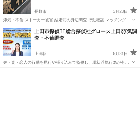
長野市
3月28日
浮気・不倫 ストーカー被害 結婚前の身辺調査 行動確認 マッチングア
プリでのトラブル 人探し など あなたが抱えているつらい悩みや不安
長野
長野市
探偵
探偵事務所
上田市探偵🕵️‍♂️総合探偵社グロース上田❕浮気調
の 解決に向けた調査をし証拠を掴みます。 予算の都合や他社で...
査・不倫調査
上田駅
5月31日
夫・妻・恋人の行動を尾行や張り込みで監視し、現状浮気行為が有る
のか無いのか確認するための証拠を、画像・映像等に記録いたしま
長野
上田市
上田駅
探偵
恋人
す。 浮気行為が発覚した場合、更にその手掛かりから踏み込んで新た
な情報を入手する（接触者の自宅発見、名...