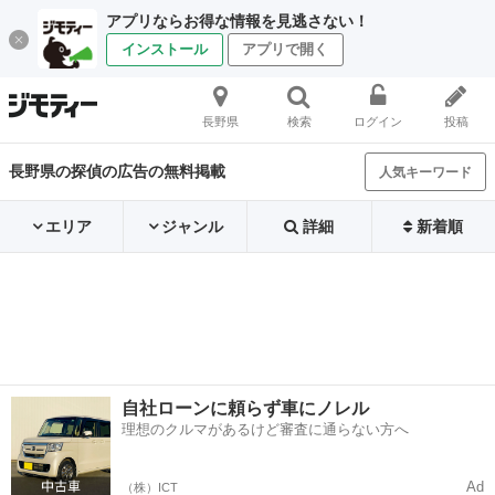
アプリならお得な情報を見逃さない！
インストール
アプリで開く
長野県
検索
ログイン
投稿
長野県の探偵の広告の無料掲載
人気キーワード
エリア
ジャンル
詳細
新着順
自社ローンに頼らず車にノレル
理想のクルマがあるけど審査に通らない方へ
Ad
（株）ICT