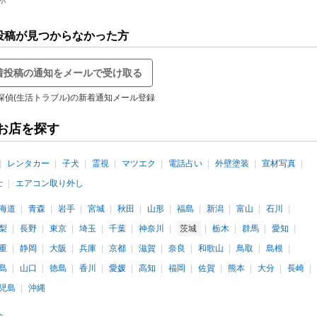
示
投稿が見つからなかった方
着投稿の通知をメールで受け取る
探偵(生活トラブル)の新着通知メール登録
お店を探す
レンタカー
子犬
霊視
マツエク
電話占い
外壁塗装
宣材写真
士
エアコン取り外し
海道
青森
岩手
宮城
秋田
山形
福島
新潟
富山
石川
梨
長野
東京
埼玉
千葉
神奈川
茨城
栃木
群馬
愛知
重
静岡
大阪
兵庫
京都
滋賀
奈良
和歌山
鳥取
島根
島
山口
徳島
香川
愛媛
高知
福岡
佐賀
熊本
大分
長崎
児島
沖縄
へ