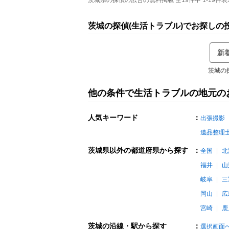
茨城県の探偵の広告の無料掲載 全19件中 1-19件表
茨城の探偵(生活トラブル)でお探しの
新
茨城の
他の条件で生活トラブルの地元の
人気キーワード
：
出張撮影
遺品整理
茨城県以外の都道府県から探す
：
全国
北
福井
山
岐阜
三
岡山
広
宮崎
鹿
茨城の沿線・駅から探す
：
選択画面