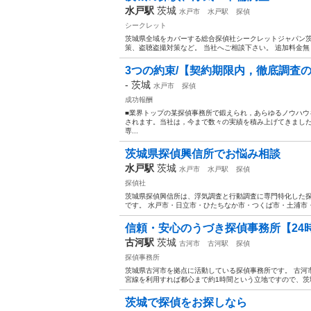
水戸駅
茨城
水戸市
水戸駅
探偵
シークレット
茨城県全域をカバーする総合探偵社シークレットジャパン茨
策、盗聴盗撮対策など。 当社へご相談下さい。 追加料金無し
3つの約束/【契約期限内，徹底調査の遵
-
茨城
水戸市
探偵
成功報酬
■業界トップの某探偵事務所で鍛えられ，あらゆるノウハ
されます。当社は，今まで数々の実績を積み上げてきまし
専...
茨城県探偵興信所でお悩み相談
水戸駅
茨城
水戸市
水戸駅
探偵
探偵社
茨城県探偵興信所は、浮気調査と行動調査に専門特化した探偵
です。 水戸市・日立市・ひたちなか市・つくば市・土浦市・
信頼・安心のうづき探偵事務所【24
古河駅
茨城
古河市
古河駅
探偵
探偵事務所
茨城県古河市を拠点に活動している探偵事務所です。 古河
宮線を利用すれば都心まで約1時間という立地ですので、茨城
茨城で探偵をお探しなら