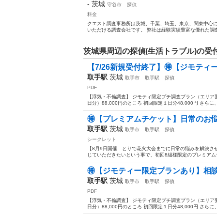
-
茨城
守谷市
探偵
料金
クエスト調査事務所は茨城、千葉、埼玉、東京、関東中心
いただける調査会社です。 弊社は経験実績豊富な優れた調査
茨城県周辺の探偵(生活トラブル)の受
【7/26新規受付終了】🉐【ジモテ
取手駅
茨城
取手市
取手駅
探偵
PDF
【浮気・不倫調査】 ジモティ限定プチ調査プラン（エリア
日分）88,000円のところ 初回限定１日分48,000円 さら
🉐【プレミアムチケット】日常のお
取手駅
茨城
取手市
取手駅
探偵
シークレット
【8月9日開催 とりで花火大会までに日常の悩みを解決さ
じていただきたいという事で、初回8組様限定のプレミアムチ
🉐【ジモティー限定プランあり】相談の
取手駅
茨城
取手市
取手駅
探偵
PDF
【浮気・不倫調査】 ジモティ限定プチ調査プラン（エリア
日分）88,000円のところ 初回限定１日分48,000円 さら