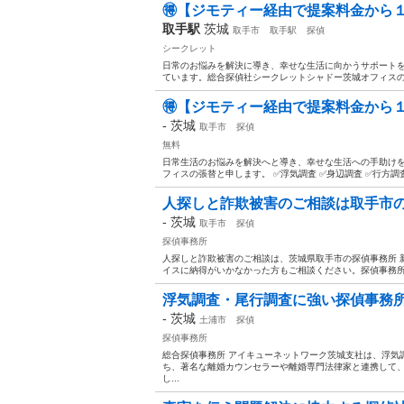
🉐【ジモティー経由で提案料金から１
取手駅
茨城
取手市
取手駅
探偵
シークレット
日常のお悩みを解決に導き、幸せな生活に向かうサポートを
ています。総合探偵社シークレットシャドー茨城オフィスの張
🉐【ジモティー経由で提案料金から１
-
茨城
取手市
探偵
無料
日常生活のお悩みを解決へと導き、幸せな生活への手助けを
フィスの張替と申します。 ✅浮気調査 ✅身辺調査 ✅行方調査 
人探しと詐欺被害のご相談は取手市の
-
茨城
取手市
探偵
探偵事務所
人探しと詐欺被害のご相談は、茨城県取手市の探偵事務所 
イスに納得がいかなかった方もご相談ください。探偵事務所 
浮気調査・尾行調査に強い探偵事務所
-
茨城
土浦市
探偵
探偵事務所
総合探偵事務所 アイキューネットワーク茨城支社は、浮気
ち、著名な離婚カウンセラーや離婚専門法律家と連携して
し...