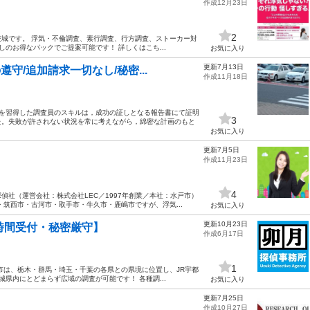
作成12月23日
2
城です。 浮気・不倫調査、素行調査、行方調査、ストーカー対
のお得なパックでご提案可能です！ 詳しくはこち...
お気に入り
更新7月13日
守/追加請求一切なし/秘密...
作成11月18日
ウを習得した調査員のスキルは，成功の証しとなる報告書にて証明
3
た。失敗が許されない状況を常に考えながら，綿密な計画のもと
お気に入り
更新7月5日
作成11月23日
4
社（運営会社：株式会社LEC／1997年創業／本社：水戸市）
筑西市・古河市・取手市・牛久市・鹿嶋市ですが、浮気...
お気に入り
更新10月23日
時間受付・秘密厳守】
作成6月17日
1
市は、栃木・群馬・埼玉・千葉の各県との県境に位置し、JR宇都
県内にとどまらず広域の調査が可能です！ 各種調...
お気に入り
更新7月25日
作成10月27日