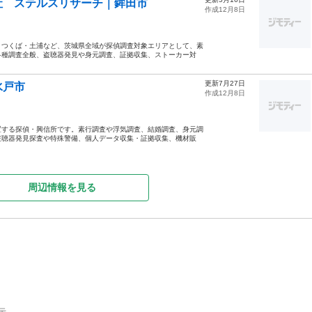
社 ステルスリサーチ｜鉾田市
作成12月8日
・つくば・土浦など、茨城県全域が探偵調査対象エリアとして、素
各種調査全般、盗聴器発見や身元調査、証拠収集、ストーカー対
更新7月27日
水戸市
作成12月8日
置する探偵・興信所です。素行調査や浮気調査、結婚調査、身元調
盗聴器発見探査や特殊警備、個人データ収集・証拠収集、機材販
周辺情報を見る