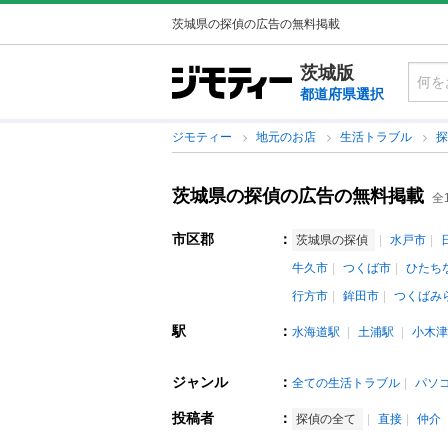
茨城県の探偵の広告の無料掲載
茨城版
都道府県選択
ジモティー
地元のお店
生活トラブル
茨城県の探偵の広告の無料掲載
全
市区郡
：
茨城県の探偵
水戸市
牛久市
つくば市
ひたち
行方市
鉾田市
つくばみ
駅
：
水海道駅
土浦駅
小木津
ジャンル
：
全ての生活トラブル
パソ
投稿者
：
探偵の全て
直接
仲介