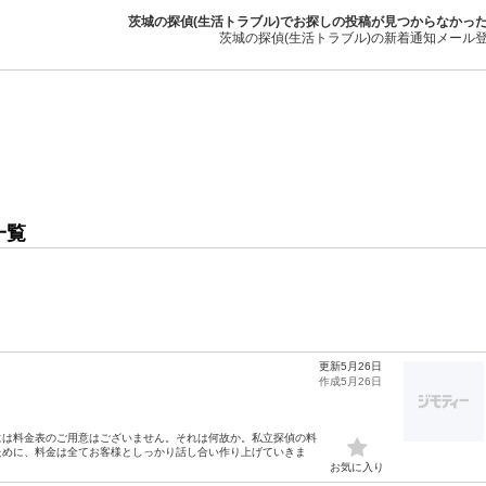
茨城の探偵(生活トラブル)でお探しの投稿が見つからなかっ
茨城の探偵(生活トラブル)の新着通知メール
一覧
更新5月26日
作成5月26日
には料金表のご用意はございません。それは何故か。私立探偵の料
ために、料金は全てお客様としっかり話し合い作り上げていきま
お気に入り