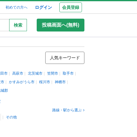
ログイン
会員登録
初めての方へ
投稿画面へ(無料)
検索
人気キーワード
太田市
高萩市
北茨城市
笠間市
取手市
敷市
かすみがうら市
桜川市
神栖市
結城郡
駅
路線・駅から選ぶ
その他