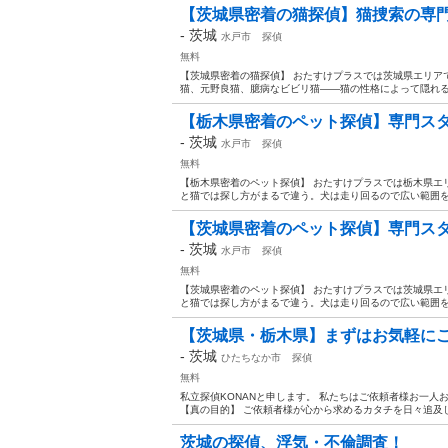
【茨城県密着の猫探偵】猫捜索の専
-
茨城
水戸市
探偵
無料
【茨城県密着の猫探偵】 おたすけプラスでは茨城県エリア
猫、元野良猫、臆病なビビリ猫——猫の性格によって隠れる場
【栃木県密着のペット探偵】専門ス
-
茨城
水戸市
探偵
無料
【栃木県密着のペット探偵】 おたすけプラスでは栃木県エ
と猫では探し方がまるで違う。犬は走り回るので広い範囲を
【茨城県密着のペット探偵】専門ス
-
茨城
水戸市
探偵
無料
【茨城県密着のペット探偵】 おたすけプラスでは茨城県エ
と猫では探し方がまるで違う。犬は走り回るので広い範囲を
【茨城県・栃木県】まずはお気軽にご
-
茨城
ひたちなか市
探偵
無料
私立探偵KONANと申します。 私たちはご依頼者様お一人
【真の目的】 ご依頼者様が心から求めるカタチを日々追及して
茨城の探偵、浮気・不倫調査！