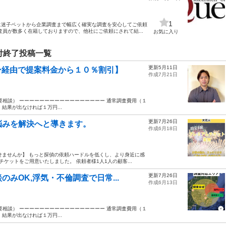
1
に迷子ペットから企業調査まで幅広く確実な調査を安心してご依頼
員が数多く在籍しておりますので、他社にご依頼にされて結...
お気に入り
付終了投稿一覧
更新5月11日
ィー経由で提案料金から１０％割引】
作成7月21日
要相談） ーーーーーーーーーーーーーーーーー 通常調査費用（１
に、結果が出なければ１万円...
更新7月26日
悩みを解決へと導きます。
作成6月18日
せませんか】 もっと探偵の依頼ハードルを低くし、より身近に感
ケットをご用意いたしました。 依頼者様1人1人の顧客...
更新7月26日
みOK,浮気・不倫調査で日常...
作成6月13日
要相談） ーーーーーーーーーーーーーーーーー 通常調査費用（１
に、結果が出なければ１万円...