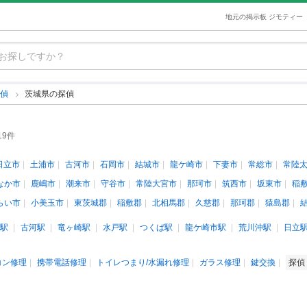
地元の掲示板 ジモティー
探偵
茨城県の探偵
19件
日立市
土浦市
古河市
石岡市
結城市
龍ケ崎市
下妻市
常総市
常陸
なか市
鹿嶋市
潮来市
守谷市
常陸大宮市
那珂市
筑西市
坂東市
稲
らい市
小美玉市
東茨城郡
稲敷郡
北相馬郡
久慈郡
那珂郡
猿島郡
駅
古河駅
竜ヶ崎駅
水戸駅
つくば駅
龍ケ崎市駅
荒川沖駅
日立
コン修理
携帯電話修理
トイレつまり/水漏れ修理
ガラス修理
鍵交換
探偵