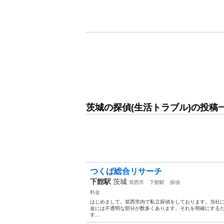
茨城の探偵(生活トラブル)の投稿
つくば総合リサーチ
下館駅
茨城
筑西市
下館駅
探偵
料金
はじめまして。筑西市内で私立探偵をしております。当社
金には不透明な部分が数多くあります。それを明確にする
す...