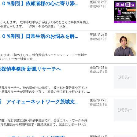
更新7月26日
０％割引】依頼者様の心に寄り添...
作成6月1日
いたします。 取手市取手駅から徒歩1分のところに事務所を構え
替と申します。 「浮気・不倫の調査」「人探...
更新7月26日
０％割引】日常生活のお悩みを解...
作成5月19日
します。 初めまして、総合探偵社シークレットシャドー茨城オ
✅ストーカー対策 ✅企...
更新7月27日
探偵事務所 新風リサーチへ
作成12月8日
新風リサーチへ。他の探偵社に依頼し、渡された報告書やアドバ
新風リサーチが調査のやり直し、対策の立て直しを行います。...
更新7月27日
 アイキューネットワーク茨城支...
作成12月8日
調査・尾行調査に強い探偵事務所です。全国にネットワークを持
、浮気相談から慰謝料請求・離婚成立まで、完全にサポートいた
更新5月16日