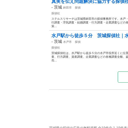
真実を伝え問題解決に協力する探偵
-
茨城
鉾田市
探偵
探偵社
ステルスリサーチは茨城県鉾田市の探偵事務所です。水戸
行調査・浮気調査・結婚調査・行方調査・企業調査などの
策...
水戸駅から徒歩５分 茨城探偵社｜
-
茨城
水戸市
探偵
探偵社
茨城探偵社は、水戸駅から徒歩５分の水戸市役所近くに位
査、行方調査、資産調査、企業調査などの各種調査全般、
売...