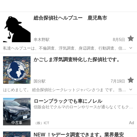
総合探偵社ヘルプユー 鹿児島市
串木野駅
8月5日
私達ヘルプユーは、不倫調査、浮気調査、身辺調査、行動調査、信用
調査、その他調査を得意としております。 鹿児島から九州管内依頼調
鹿児島
いちき串木野市
串木野駅
探偵
探偵社
かごしま浮気調査特化した探偵社です。
査いたします。 また依頼調査あれば、全国調査可能です。 例鹿児島県
の場合 調査員2...
国分駅
7月19日
はじめまして。 総合探偵社シークレットジャパンさつま です。 当社
は、かごしま県を中心に南九州地域にて 浮気調査に特化した調査を行
鹿児島
霧島市
国分駅
探偵
シークレット
ローンブラックでも車にノレル
っております。 当社特徴 ①浮気調査に特化しているため経験豊富。
信販会社でクルマのローンやリースが通らなくてもクル
②24時間/2名...
マをご利用いただけるサービスがあります！
Ad
（株）ICT
NEW ！✨データ調査できます。業界最安