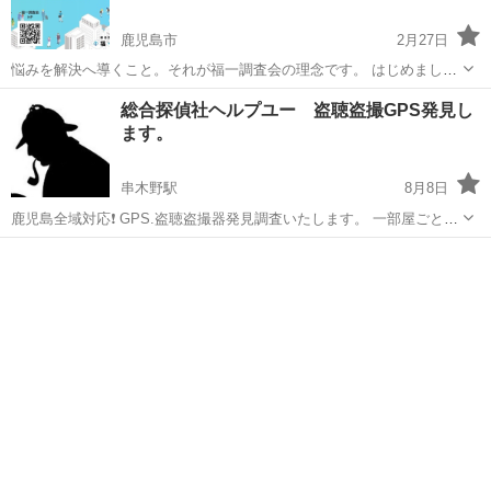
鹿児島市
2月27日
悩みを解決へ導くこと。それが福一調査会の理念です。 はじめまし
て。福一調査会 代表の岩下と申します。九州を拠点に開設し、お客様
鹿児島
鹿児島市
探偵
探偵事務所
総合探偵社ヘルプユー 盗聴盗撮GPS発見し
に寄り添い、常に最善の提案をすることをモットーに活動していま
ます。
す。 現在では、【関西・東海・関東...
串木野駅
8月8日
鹿児島全域対応❗️ GPS.盗聴盗撮器発見調査いたします。 一部屋ごとに
8000✖️部屋数になります。 50キロを越える地域は、別途出張費別途加
鹿児島
いちき串木野市
串木野駅
探偵
探偵社
算されます。