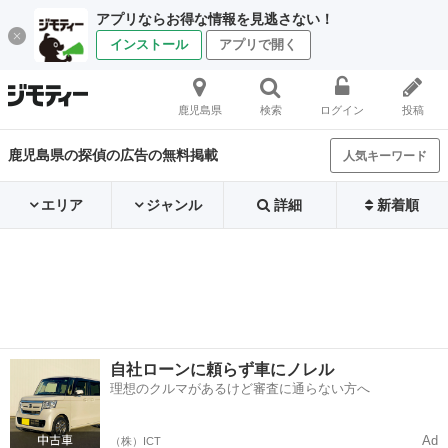
アプリならお得な情報を見逃さない！
インストール
アプリで開く
鹿児島県
検索
ログイン
投稿
鹿児島県の探偵の広告の無料掲載
人気キーワード
エリア
ジャンル
詳細
新着順
自社ローンに頼らず車にノレル
理想のクルマがあるけど審査に通らない方へ
Ad
（株）ICT