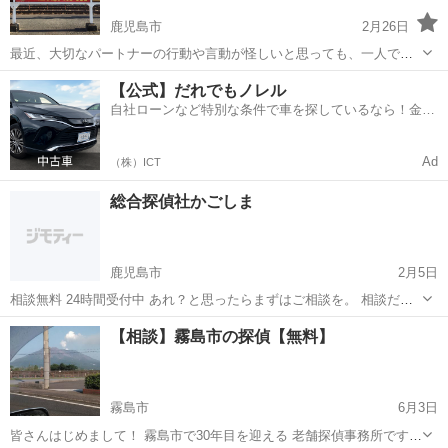
鹿児島市
2月26日
最近、大切なパートナーの行動や言動が怪しいと思っても、一人で悩
んでいては何の解決にもなりません。 まずはご相談下さい。何かお役
鹿児島
鹿児島市
探偵
シークレット
【公式】だれでもノレル
に立てるかもしれません。 総合探偵社シークレットジャパン鹿児島
自社ローンなど特別な条件で車を探しているなら！金利
は、「あなたの味方」です。 相...
0%で車をご提供、ノレル独自与信システム。
Ad
（株）ICT
総合探偵社かごしま
鹿児島市
2月5日
相談無料 24時間受付中 あれ？と思ったらまずはご相談を。 相談だけ
でも結構ですのでお気軽にご連絡ください。
鹿児島
鹿児島市
探偵
探偵社
【相談】霧島市の探偵【無料】
霧島市
6月3日
皆さんはじめまして！ 霧島市で30年目を迎える 老舗探偵事務所です。