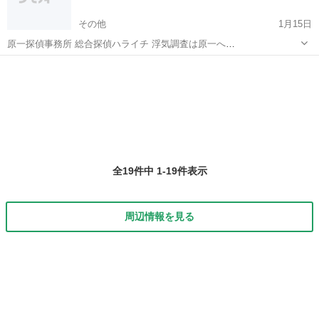
その他
1月15日
原一探偵事務所 総合探偵ハライチ 浮気調査は原一へ
http://bit.ly/19sJJVd
鹿児島
その他
探偵
探偵事務所
全19件中 1-19件表示
周辺情報を見る