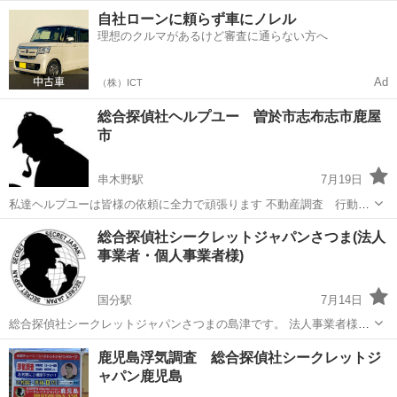
調査、を得意としております。 鹿児島から九州管内依頼調査いたしま
鹿児島
いちき串木野市
串木野駅
探偵
探偵社
自社ローンに頼らず車にノレル
す。 全国調査可能です。 例鹿児島県の場合 調査員2名12時間稼働10万
理想のクルマがあるけど審査に通らない方へ
円 機材...
Ad
（株）ICT
総合探偵社ヘルプユー 曽於市志布志市鹿屋
市
串木野駅
7月19日
私達ヘルプユーは皆様の依頼に全力で頑張ります 不動産調査 行動調
査 信用調査 身辺調査 犯罪調査 その他調査 調査員2名1日12時間
鹿児島
いちき串木野市
串木野駅
探偵
総合探偵社シークレットジャパンさつま(法人
稼働10万円 機材費 車輌代 その他調査にかかる経費別途加算されま
事業者・個人事業者様)
す。 御了承くださいね！
国分駅
7月14日
総合探偵社シークレットジャパンさつまの島津です。 法人事業者様・
個人事業者様向けのサービスです。 ●社内でのトラブル・社員どうし
鹿児島
霧島市
国分駅
探偵
シークレット
鹿児島浮気調査 総合探偵社シークレットジ
の不倫・アルバイト 禁止なのにアルバイトしている。等！ ●従業員の
ャパン鹿児島
行動が…変？ ず...