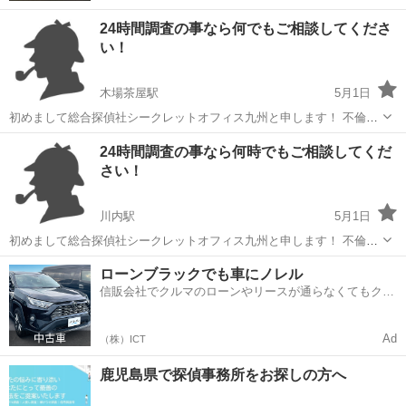
24時間調査の事なら何でもご相談してくださ
い！
木場茶屋駅
5月1日
初めまして総合探偵社シークレットオフィス九州と申します！ 不倫、
浮気、身辺、行動、詐欺 24時間いつでもお気軽にご遠慮なくご相談し
鹿児島
いちき串木野市
木場茶屋駅
探偵
シークレット
24時間調査の事なら何時でもご相談してくだ
てください！ 070-5498-2127 お待ちしております！
さい！
川内駅
5月1日
初めまして総合探偵社シークレットオフィス九州と申します！ 不倫、
浮気、身辺、行動、詐欺 24時間何時でもお気軽にご遠慮なくご相談し
鹿児島
薩摩川内市
川内駅
探偵
シークレット
ローンブラックでも車にノレル
てください！ 070-5498-2127 お待ちしております！
信販会社でクルマのローンやリースが通らなくてもクル
マをご利用いただけるサービスがあります！
Ad
（株）ICT
鹿児島県で探偵事務所をお探しの方へ