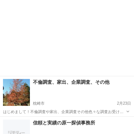
「探偵」と言うと 値段が高いとか 「断り難い」とか二の足を踏みがち
鹿児島
霧島市
探偵
探偵事務所
ですが 当事務所はまずクライアント(あなた)の問題解決の為に動きま
す。 ...
不倫調査、家出、企業調査、その他
枕崎市
2月23日
はじめまして！不倫調査や家出、企業調査その他色々な調査お受け致
します！ 初回相談料無料！ 秘密厳守でお約束します。ご安心下さい！
鹿児島
枕崎市
探偵
信頼と実績の原一探偵事務所
また反社会的ご相談は、固くお断りさせて頂きますのでご了承くださ
い。 鹿児島県公安委...