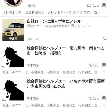
国分駅
11月18日
はじめまして。 総合探偵社シークレットジャパンさつま です。 当社
は、かごしま県を中心に南九州地域にて 浮気調査に特化した調査を行
鹿児島
霧島市
国分駅
探偵
探偵事務所
自社ローンに頼らず車にノレル
っております。 当社特徴 ①浮気調査に特化しているため経験豊富。
理想のクルマがあるけど審査に通らない方へ
②24時間/2名...
Ad
（株）ICT
総合探偵社ヘルプユー 南九州市 南さつま
市 枕崎市 指宿市
串木野駅
7月19日
私達ヘルプユーは、不倫調査、浮気調査、身辺調査、行動調査、信用
調査、その他調査を得意としております。 鹿児島から九州管内依頼調
鹿児島
いちき串木野市
串木野駅
探偵
探偵社
総合探偵社ヘルプユー いちき串木野市薩摩
査いたします。 また依頼調査あれば、全国調査可能です。 例鹿児島県
川内市阿久根市出水市
の場合 調査員2名1...
串木野駅
7月19日
私達ヘルプユーは、不倫調査、浮気調査、身辺調査、行動調査、信用