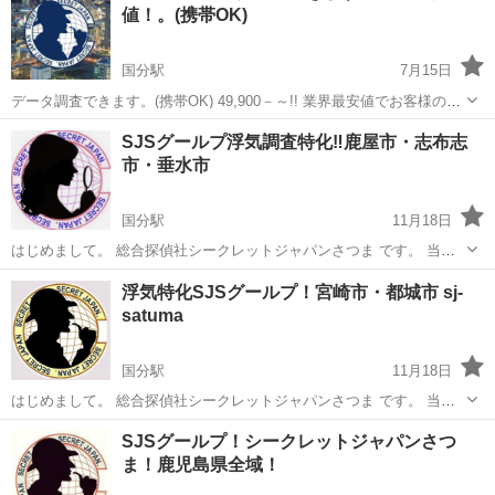
値！。(携帯OK)
国分駅
7月15日
データ調査できます。(携帯OK) 49,900－～!! 業界最安値でお客様の気
になる事を、解決します。 最短3日で、調査結果をお知らせします。
鹿児島
霧島市
国分駅
探偵
シークレット
SJSグールプ浮気調査特化‼️鹿屋市・志布志
データ調査も、シークレットジャパンさつま！！ LINEでの相談も可能
市・垂水市
です。...
国分駅
11月18日
はじめまして。 総合探偵社シークレットジャパンさつま です。 当社
は、かごしま県を中心に南九州地域にて 浮気調査に特化した調査を行
鹿児島
霧島市
国分駅
探偵
無料
浮気特化SJSグールプ！宮崎市・都城市 sj-
っております。 当社特徴 ①浮気調査に特化しているため経験豊富。
satuma
②24時間/2名...
国分駅
11月18日
はじめまして。 総合探偵社シークレットジャパンさつま です。 当社
は、かごしま県を中心に宮崎市・都城市にて 浮気調査に特化した調査
鹿児島
霧島市
国分駅
探偵
無料
SJSグールプ！シークレットジャパンさつ
を行っております。 実績多数!! 提携弁護士によるアフター有ります。
ま！鹿児島県全域！
当社特徴 ①...