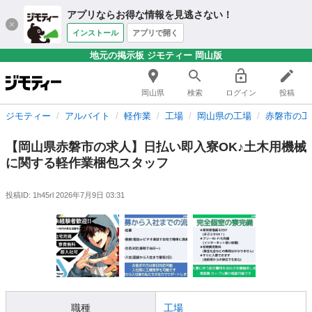
アプリならお得な情報を見逃さない！
インストール
アプリで開く
地元の掲示板 ジモティー 岡山版
岡山県
検索
ログイン
投稿
ジモティー
アルバイト
軽作業
工場
岡山県の工場
赤磐市の工
【岡山県赤磐市の求人】日払い即入寮OK♪土木用機械
に関する軽作業梱包スタッフ
投稿ID: 1h45rl
2026年7月9日 03:31
職種
工場