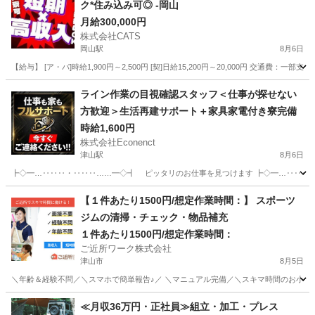
ク*住み込み可◎ -岡山
月給300,000円
株式会社CATS
岡山駅
8月6日
【給与】 [ア・パ]時給1,900円～2,500円 [契]日給15,200円～20,000円 交通費：一部支
岡山
岡山市
岡山駅
仕分け
住み込み
ライン作業の目視確認スタッフ＜仕事が探せない
方歓迎＞生活再建サポート＋家具家電付き寮完備
時給1,600円
株式会社Econenct
津山駅
8月6日
┣◇━…‥‥‥・‥‥‥……━◇┫ ピッタリのお仕事を見つけます ┣◇━…‥‥‥・‥
岡山
津山市
津山駅
工場
ライン
【１件あたり1500円/想定作業時間：】 スポーツ
ジムの清掃・チェック・物品補充
１件あたり1500円/想定作業時間：
ご近所ワーク株式会社
津山市
8月5日
＼年齢＆経験不問／＼スマホで簡単報告♪／ ＼マニュアル完備／＼スキマ時間のお小遣い
岡山
津山市
その他
≪月収36万円・正社員≫組立・加工・プレス