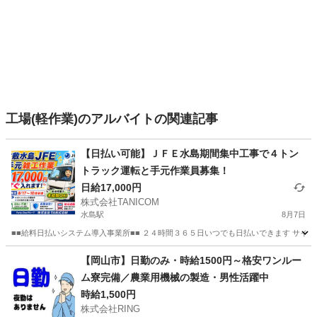
工場(軽作業)のアルバイトの関連記事
【日払い可能】ＪＦＥ水島期間集中工事で４トン
トラック運転と手元作業員募集！
日給17,000円
株式会社TANICOM
水島駅
8月7日
■■給料日払いシステム導入事業所■■ ２４時間３６５日いつでも日払いできます サイト
岡山
倉敷市
水島駅
軽作業
トラック
【岡山市】日勤のみ・時給1500円～格安ワンルー
ム寮完備／農業用機械の製造・男性活躍中
時給1,500円
株式会社RING