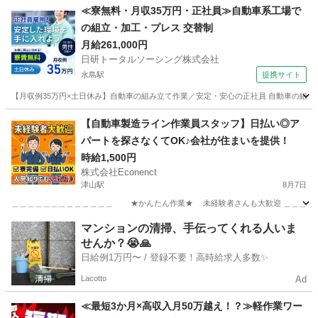
岡山
岡山市
岡山駅
清掃
≪寮無料・月収35万円・正社員≫自動車系工場で
の組立・加工・プレス 交替制
月給261,000円
日研トータルソーシング株式会社
水島駅
提携サイト
【月収例35万円×土日休み】自動車の組み立て作業／安定・安心の正社員 自動車の組立
岡山
倉敷市
水島駅
その他
【自動車製造ライン作業員スタッフ】日払い◎ア
パートを探さなくてOK♪会社が住まいを提供！
時給1,500円
株式会社Econenct
津山駅
8月7日
＿＿＿＿＿＿＿＿＿＿＿＿＿ ★かんたん作業★ 未経験者さんも大歓迎 ＿＿＿＿＿＿
岡山
津山市
津山駅
工場
ライン
マンションの清掃、手伝ってくれる人いま
せんか？😭🙏
日給例1万円〜 / 登録不要！高時給求人多数✨
Lacotto
Ad
≪最短3か月×高収入月50万越え！？≫軽作業ワー