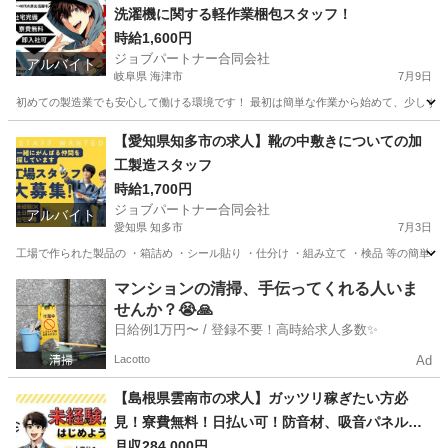
洗濯機に関する軽作業梱包スタッフ！
時給1,600円
ジョブパートナー合同会社
アルバイト
岐阜県 海津市
7月9日
初めての製造業でも安心して働ける環境です！ 最初は簡単な作業から始めて、少しずつス
岐阜
海津市
工場
スタッフ
【愛知県知多市の求人】靴の中敷きについての加
工製造スタッフ
時給1,700円
ジョブパートナー合同会社
アルバイト
愛知県 知多市
7月3日
工場で作られた製品の ・箱詰め ・シール貼り ・仕分け ・組み立て ・検品 等の簡単な
愛知
知多市
工場
個室
マンションの清掃、手伝ってくれる人いま
せんか？😭🙏
日給例1万円〜 / 登録不要！高時給求人多数✨
Lacotto
Ad
【島根県雲南市の求人】ガッツリ稼ぎたい方必
見！寮費無料！日払い可！防音材、吸音パネル、
遮音カーテンの製造補助スタッフ！
月収284,000円