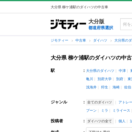
大分県 柳ケ浦駅のダイハツの中古車
大分版
都道府県選択
ジモティー
中古車
ダイハツ
大分県の
大分県 柳ケ浦駅のダイハツの中古
駅
：
大分県のダイハツ
中津
亀川
別府大学
別府
東
浅海井
狩生
海崎
佐伯
ジャンル
：
全てのダイハツ
アトレ
ブーン
ミラ
ミライース
投稿者
：
ダイハツの全て
個人