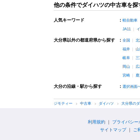
他の条件でダイハツの中古車を探
人気キーワード
：
軽自動車
JA11
大分県以外の都道府県から探す
：
全国
北
福井
山
岐阜
三
岡山
広
宮崎
鹿
大分の沿線・駅から探す
：
選択画面
ジモティー
中古車
ダイハツ
大分県の
利用規約
プライバシー
サイトマップ
ご