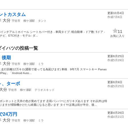
更新10月4日
タントカスタム
作成7月6日
7年
大分
宇佐市
柳ケ浦駅
タント
11
6インチアルミホイール シートカバー付き - 車両タイプ: 軽自動車 - ドア数: 5ドア -
、ETC付き - モデル: ダ...
お気に入り
のダイハツの投稿一覧
更新6月25日
 後期
作成5月29日
4年
大分
宇佐市
柳ケ浦駅
ミラ
走行距離12万キロ(通勤で使ってる為延びます) 車検 9年7月 スマートキー Panas
y」「Android Auto...
更新6月9日
ト、ターボ
作成5月25日
大分
宇佐市
柳ケ浦駅
テリオスキッド
 ボンネットと天井の色が覚めてます 左前バンパーにガリキズあります それ以外は特
りますが掃除機かけたら綺麗になると思います タイヤほ溝は前が半分、後...
更新4月26日
で24万円
作成4月21日
2年
大分
宇佐市
柳ケ浦駅
ミラ