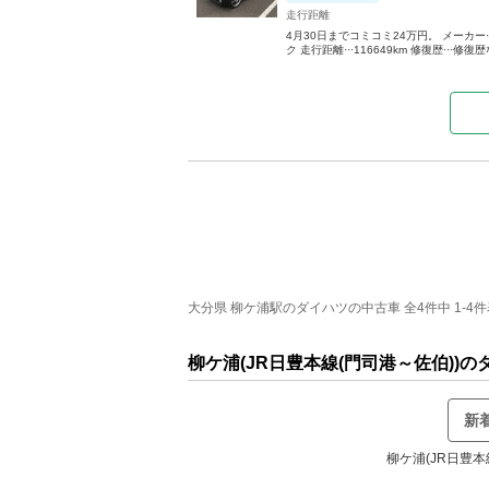
走行距離
4月30日までコミコミ24万円。 メーカー···ダイ
ク 走行距離···116649km 修復歴···修復歴
大分県 柳ケ浦駅のダイハツの中古車 全4件中 1-4
柳ケ浦(JR日豊本線(門司港～佐伯)
新
柳ケ浦(JR日豊