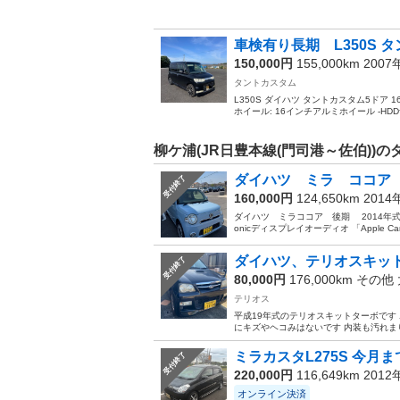
車検有り長期 L350S 
150,000円
155,000km 200
タントカスタム
L350S ダイハツ タントカスタム5ドア 1
ホイール: 16インチアルミホイール -HDDナビ
柳ケ浦(JR日豊本線(門司港～佐伯))
ダイハツ ミラ ココア
受付終了
160,000円
124,650km 201
ダイハツ ミラココア 後期 2014年式 
onicディスプレイオーディオ 「Apple CarPla
ダイハツ、テリオスキッ
受付終了
80,000円
176,000km その他
テリオス
平成19年式のテリオスキットターボです
にキズやヘコみはないです 内装も汚れま
ミラカスタL275S 今月ま
受付終了
220,000円
116,649km 201
オンライン決済