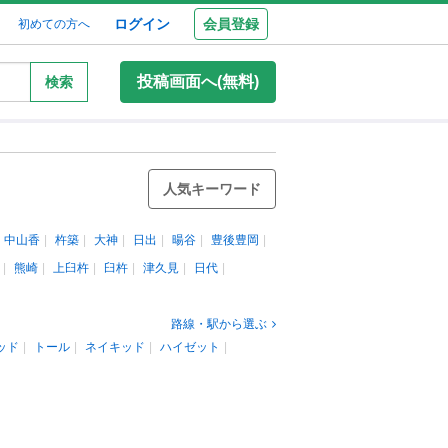
ログイン
会員登録
初めての方へ
投稿画面へ(無料)
検索
人気キーワード
中山香
杵築
大神
日出
暘谷
豊後豊岡
熊崎
上臼杵
臼杵
津久見
日代
路線・駅から選ぶ
ッド
トール
ネイキッド
ハイゼット