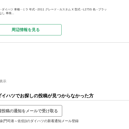
ハツ 車種···ミラ 年式···2011 グレード···カスタム X 型式···L275S 色···ブラッ
なし 車検...
周辺情報を見る
件表示
)のダイハツでお探しの投稿が見つからなかった方
着投稿の通知をメールで受け取る
本線(門司港～佐伯))のダイハツの新着通知メール登録