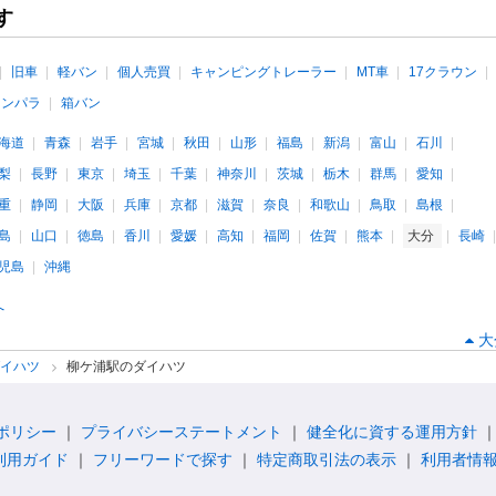
す
旧車
軽バン
個人売買
キャンピングトレーラー
MT車
17クラウン
インパラ
箱バン
海道
青森
岩手
宮城
秋田
山形
福島
新潟
富山
石川
梨
長野
東京
埼玉
千葉
神奈川
茨城
栃木
群馬
愛知
重
静岡
大阪
兵庫
京都
滋賀
奈良
和歌山
鳥取
島根
島
山口
徳島
香川
愛媛
高知
福岡
佐賀
熊本
大分
長崎
児島
沖縄
へ
大
ダイハツ
柳ケ浦駅のダイハツ
ポリシー
プライバシーステートメント
健全化に資する運用方針
利用ガイド
フリーワードで探す
特定商取引法の表示
利用者情