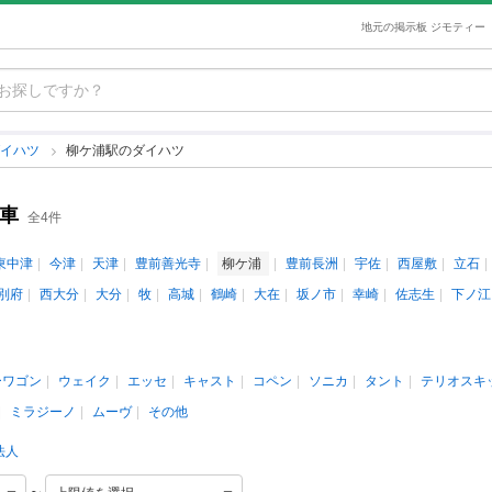
地元の掲示板 ジモティー
ダイハツ
柳ケ浦駅のダイハツ
車
全4件
東中津
今津
天津
豊前善光寺
柳ケ浦
豊前長洲
宇佐
西屋敷
立石
別府
西大分
大分
牧
高城
鶴崎
大在
坂ノ市
幸崎
佐志生
下ノ江
ーワゴン
ウェイク
エッセ
キャスト
コペン
ソニカ
タント
テリオスキ
ミラジーノ
ムーヴ
その他
法人