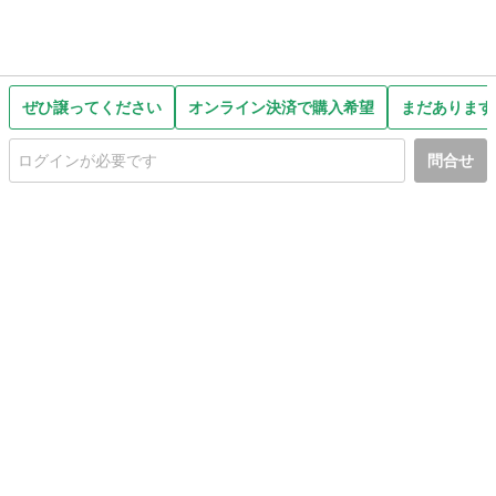
ぜひ譲ってください
オンライン決済で購入希望
まだあります
問合せ
初めての方へ
利用規約
プライバシーポリシー
プライバシー・ステートメント
健全化に資する運用方針
お問い合わせ
運営会社
サイトマップ
ご利用ガイド
フリーワードで探す
PC版で表示
都道府県選択