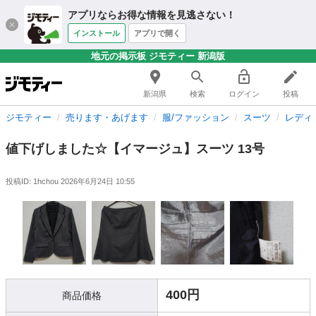
アプリならお得な情報を見逃さない！
インストール
アプリで開く
地元の掲示板 ジモティー 新潟版
新潟県
検索
ログイン
投稿
ジモティー
売ります・あげます
服/ファッション
スーツ
レディ
値下げしました☆【イマージュ】スーツ 13号
投稿ID: 1hchou
2026年6月24日 10:55
400円
商品価格