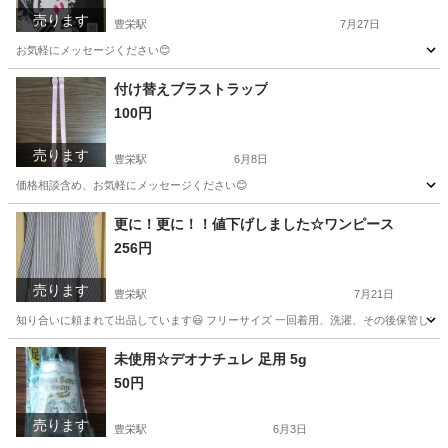
売ります
豊栄駅
7月27日
お気軽にメッセージください😊
新潟
新潟市
豊栄駅
その他
クリアファイル
付け替えブラストラップ
100円
売ります
豊栄駅
6月8日
価格相談含め、お気軽にメッセージください😊
新潟
新潟市
豊栄駅
アクセサリー
ブラスト
更に！更に！！値下げしました☆ワンピース
256円
売ります
豊栄駅
7月21日
知り合いに頼まれて出品しています😃 フリーサイズ 一回着用、洗濯、その後保管してい
新潟
新潟市
豊栄駅
ワンピース
インナー
未使用☆デオナチュレ 足用 5g
50円
売ります
豊栄駅
6月3日