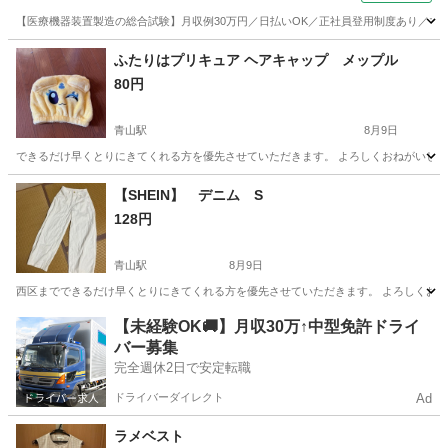
【医療機器装置製造の総合試験】月収例30万円／日払いOK／正社員登用制度あり／マイカ
山梨
その他
ふたりはプリキュア ヘアキャップ メップル
80円
青山駅
8月9日
できるだけ早くとりにきてくれる方を優先させていただきます。 よろしくおねがいし
新潟
新潟市
青山駅
その他
ふたりはプリキュア
【SHEIN】 デニム S
128円
青山駅
8月9日
西区までできるだけ早くとりにきてくれる方を優先させていただきます。 よろしくお
新潟
新潟市
青山駅
パンツ
西区
【未経験OK🚚】月収30万↑中型免許ドライ
バー募集
完全週休2日で安定転職
ドライバーダイレクト
Ad
ラメベスト