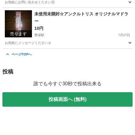
お気軽にお問い合わせください😊
新潟
新潟市
豊栄駅
ボディケア
デオナチュレ
未使用未開封☆アンクルトリス オリジナルマドラ
ー
10円
売ります
豊栄駅
7月27日
お気軽にメッセージください☺️
新潟
新潟市
豊栄駅
調理器具
アンクルトリス
ページTOPへ
投稿
誰でも今すぐ30秒で投稿出来る
投稿画面へ (無料)