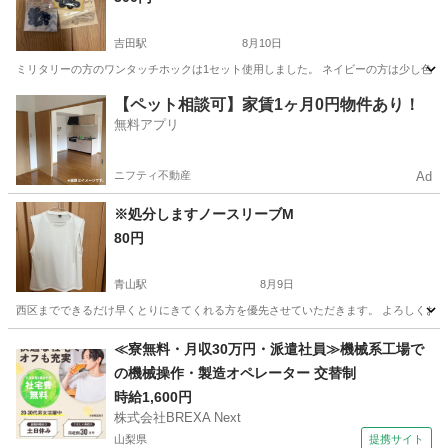
吉田駅
8月10日
ミリタリーの方のワンタッチホックは1セット使用しました。 ネイビーの方は少し色と
新潟
燕市
吉田駅
その他
【ペット相談可】家賃1ヶ月0円物件あり！
無料アプリ
ニフティ不動産
Ad
※処分しますノースリーブM
80円
青山駅
8月9日
西区までできるだけ早くとりにきてくれる方を優先させていただきます。 よろしくお
新潟
新潟市
青山駅
シャツ
≪寮無料・月収30万円・派遣社員≫機械系工場で
の機械操作・製造オペレーター 交替制
時給1,600円
株式会社BREXA Next
山梨県
提携サイト