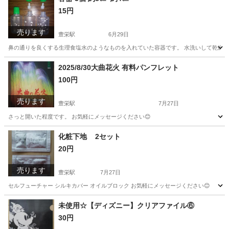
15円
売ります
豊栄駅
6月29日
鼻の通りを良くする生理食塩水のようなものを入れていた容器です。 水洗いして乾燥を待
新潟
新潟市
豊栄駅
その他
容器
2025/8/30大曲花火 有料パンフレット
100円
売ります
豊栄駅
7月27日
さっと開いた程度です。 お気軽にメッセージください😊
新潟
新潟市
豊栄駅
その他
有料
化粧下地 2セット
20円
売ります
豊栄駅
7月27日
セルフューチャー シルキカバー オイルブロック お気軽にメッセージください😊
新潟
新潟市
豊栄駅
メイクアップ
オイル
未使用☆【ディズニー】クリアファイル⑥
30円