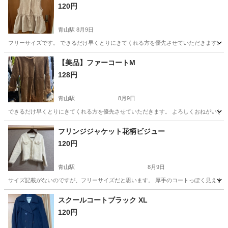
120円
青山駅
8月9日
フリーサイズです。 できるだけ早くとりにきてくれる方を優先させていただきます。 
新潟
新潟市
青山駅
その他
ベスト
【美品】ファーコートM
128円
青山駅
8月9日
できるだけ早くとりにきてくれる方を優先させていただきます。 よろしくおねがいし
新潟
新潟市
青山駅
コート
ファーコート
フリンジジャケット花柄ビジュー
120円
青山駅
8月9日
サイズ記載がないのですが、フリーサイズだと思います。 厚手のコートっぽく見えます
新潟
新潟市
青山駅
ジャケット
花柄
スクールコートブラック XL
120円