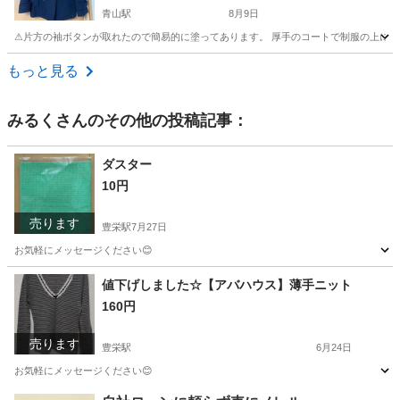
青山駅
8月9日
⚠︎片方の袖ボタンが取れたので簡易的に塗ってあります。 厚手のコートで制服の上に
新潟
新潟市
青山駅
コート
ピーコート
もっと見る
みるく
さんのその他の投稿記事：
ダスター
10円
売ります
豊栄駅
7月27日
お気軽にメッセージください😊
新潟
新潟市
豊栄駅
掃除用具
値下げしました☆【アバハウス】薄手ニット
160円
売ります
豊栄駅
6月24日
お気軽にメッセージください😊
新潟
新潟市
豊栄駅
セーター