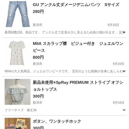
GU アンクル丈ダメージデニムパンツ Sサイズ
280円
新潟市
8月10日
着用回数2回。美品です。 アンクル丈で足首が少し見えるため抜け感が出ます。 足首も細く見
新潟
新潟市
ジーンズ/デニム
アイス
MIIA スカラップ襟 ビジュー付き ジュエルワン
ピース
800円
新潟市
8月10日
MIIAの大人気商品、ジュエルワンピースです。 宝石のような装飾が全体にあしらわれて
新潟
新潟市
ワンピース
宝石
新品未使用⭐️SpRay PREMIUM ストライプ オフシ
ョルトップス
300円
新潟市
8月10日
フリーサイズ 着丈36
新潟
新潟市
ブラウス
新品
ボタン、ワンタッチホック
300円