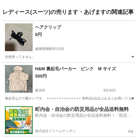
レディース(スーツ)の売ります・あげますの関連記事
ヘアクリップ
0円
越後曽根駅
8月10日
全然使ってません。
新潟
新潟市
越後曽根駅
アクセサリー
H&M 裏起毛パーカー ピンク M サイズ
500円
新潟市
8月10日
新潟
新潟市
パーカー
ピンク
町内会・自治会の防災用品が全品送料無料
町内会・自治会の防災用品が全品送料無料！「防災備
蓄用品ドットコム」
株式会社ドリームデッサン
Ad