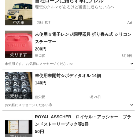
自社ローンに頼らず車にノレル
理想のクルマがあるけど審査に通らない方へ
（株）ICT
Ad
未使用☆電子レンジ調理器具 折り畳み式 シリコン
スチーマー
200円
売ります
豊栄駅
6月9日
未使用です。 お気軽にメッセージください☺️
新潟
新潟市
豊栄駅
調理器具
スチーマー
未使用未開封☆ボディタオル 14個
140円
売ります
豊栄駅
6月24日
お気軽にメッセージください😊
新潟
新潟市
豊栄駅
家庭用品
タオル
ROYAL ASSCHER ロイヤル・アッシャー ブラ
ンドストーリーブック等2冊
50円