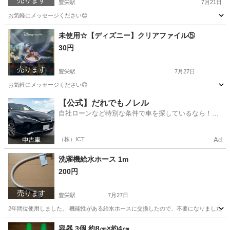
売ります
豊栄駅
7月21日
お気軽にメッセージください😊
新潟
新潟市
豊栄駅
その他
未使用☆【ディズニー】クリアファイル⑤
30円
売ります
豊栄駅
7月27日
お気軽にメッセージください😊
新潟
新潟市
豊栄駅
手帳
クリアファイル
【公式】だれでもノレル
自社ローンなど特別な条件で車を探しているなら！金
利0%で車をご提供、ノレル独自与信システム。
（株）ICT
Ad
洗濯機給水ホース 1m
200円
売ります
豊栄駅
7月27日
2年間位使用しました。 機能性がある給水ホースに交換したので、不要になりました。 
新潟
新潟市
豊栄駅
生活家電
ホース
容器 3個 約8㎝×約4㎝