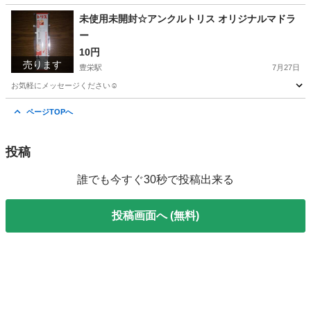
新潟
新潟市
豊栄駅
ボディケア
デオナチュレ
未使用未開封☆アンクルトリス オリジナルマドラ
ー
10円
売ります
豊栄駅
7月27日
お気軽にメッセージください☺️
新潟
新潟市
豊栄駅
調理器具
アンクルトリス
ページTOPへ
投稿
誰でも今すぐ30秒で投稿出来る
投稿画面へ (無料)