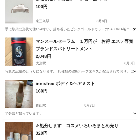
100円
東三条駅
8月8日
手に馴染む形状で使いやすい、落ち着いたピンクゴールドカラーのSALONIA製コームです。 - ブ
新潟
三条市
東三条駅
ヘアケア
SALONIA
マンスールセーラム １万円が お得 エステ専売
ブランドスパトリートメント
2,048円
大形駅
8月8日
写真の記載のとうりになります。 15種類の濃縮ハーブエキスが配合されており、 二の腕
新潟
新潟市
大形駅
ボディケア
innisfree ボディ＆ヘアミスト
160円
青山駅
8月7日
半分ほど残っています。
新潟
新潟市
青山駅
香水
⚠︎処分します コスメいろいろまとめ売り
320円