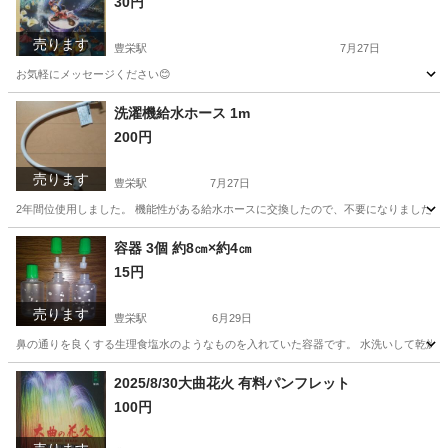
30円
売ります
豊栄駅
7月27日
お気軽にメッセージください😊
新潟
新潟市
豊栄駅
手帳
クリアファイル
洗濯機給水ホース 1m
200円
売ります
豊栄駅
7月27日
2年間位使用しました。 機能性がある給水ホースに交換したので、不要になりました。 
新潟
新潟市
豊栄駅
生活家電
ホース
容器 3個 約8㎝×約4㎝
15円
売ります
豊栄駅
6月29日
鼻の通りを良くする生理食塩水のようなものを入れていた容器です。 水洗いして乾燥を待
新潟
新潟市
豊栄駅
その他
容器
2025/8/30大曲花火 有料パンフレット
100円