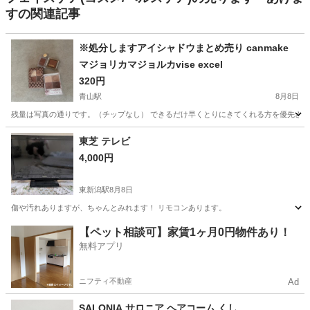
すの関連記事
※処分しますアイシャドウまとめ売り canmake
マジョリカマジョルカvise excel
320円
青山駅
8月8日
残量は写真の通りです。（チップなし） できるだけ早くとりにきてくれる方を優先させ
新潟
新潟市
青山駅
メイクアップ
東芝 テレビ
4,000円
東新潟駅
8月8日
傷や汚れありますが、ちゃんとみれます！ リモコンあります。
新潟
新潟市
東新潟駅
その他
おりものシート
【ペット相談可】家賃1ヶ月0円物件あり！
無料アプリ
ニフティ不動産
Ad
SALONIA サロニア ヘアコーム くし