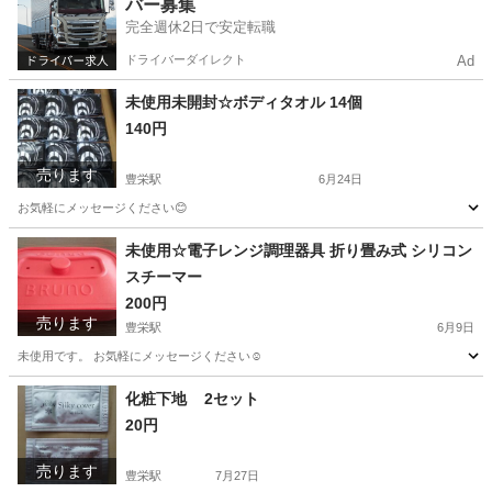
バー募集
完全週休2日で安定転職
ドライバーダイレクト
Ad
未使用未開封☆ボディタオル 14個
140円
売ります
豊栄駅
6月24日
お気軽にメッセージください😊
新潟
新潟市
豊栄駅
家庭用品
タオル
未使用☆電子レンジ調理器具 折り畳み式 シリコン
スチーマー
200円
売ります
豊栄駅
6月9日
未使用です。 お気軽にメッセージください☺️
新潟
新潟市
豊栄駅
調理器具
スチーマー
化粧下地 2セット
20円
売ります
豊栄駅
7月27日