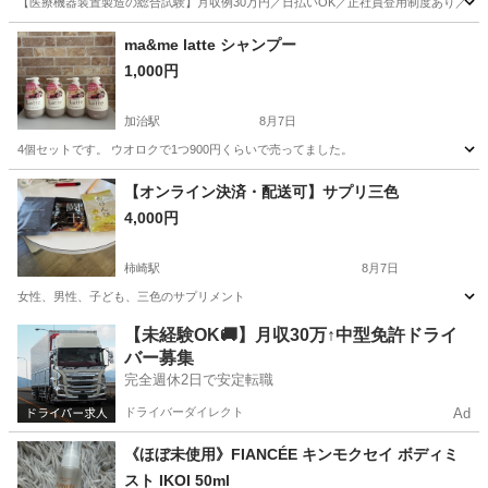
【医療機器装置製造の総合試験】月収例30万円／日払いOK／正社員登用制度あり／マイカ
山梨
その他
ma&me latte シャンプー
1,000円
加治駅
8月7日
4個セットです。 ウオロクで1つ900円くらいで売ってました。
新潟
新発田市
加治駅
その他
セット
【オンライン決済・配送可】サプリ三色
4,000円
柿崎駅
8月7日
女性、男性、子ども、三色のサプリメント
新潟
上越市
柿崎駅
健康食品
【未経験OK🚚】月収30万↑中型免許ドライ
バー募集
完全週休2日で安定転職
ドライバーダイレクト
Ad
《ほぼ未使用》FIANCÉE キンモクセイ ボディミ
スト IKOI 50ml