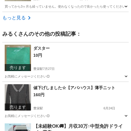
買ってから3ヶ月も経っていません。使わなくなったので良かったら使ってください
新潟
燕市
燕駅
ネイル
ライト
もっと見る
みるく
さんのその他の投稿記事：
ダスター
10円
売ります
豊栄駅
7月27日
お気軽にメッセージください😊
新潟
新潟市
豊栄駅
掃除用具
値下げしました☆【アバハウス】薄手ニット
160円
売ります
豊栄駅
6月24日
お気軽にメッセージください😊
新潟
新潟市
豊栄駅
セーター
【未経験OK🚚】月収30万↑中型免許ドライ