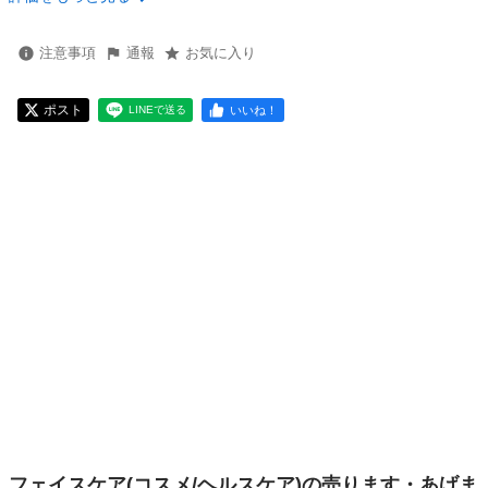
注意事項
通報
お気に入り
ポスト
いいね！
LINEで送る
フェイスケア(コスメ/ヘルスケア)の売ります・あげま