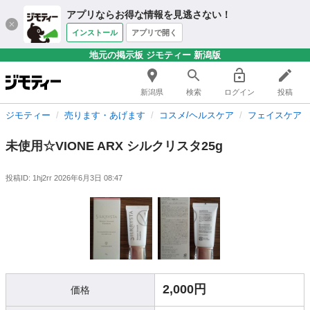
アプリならお得な情報を見逃さない！
インストール
アプリで開く
地元の掲示板 ジモティー 新潟版
新潟県
検索
ログイン
投稿
ジモティー
売ります・あげます
コスメ/ヘルスケア
フェイスケア
未使用☆VIONE ARX シルクリスタ25g
投稿ID: 1hj2rr
2026年6月3日 08:47
2,000円
価格