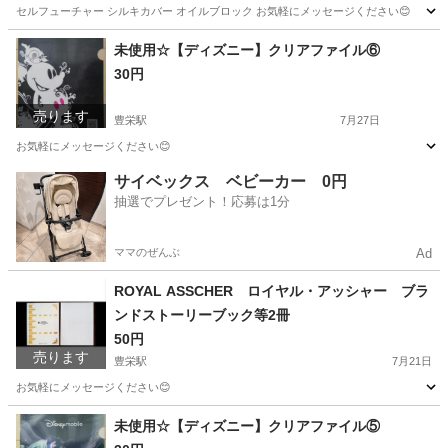
セルフューチャー シルキカバー オイルブロック お気軽にメッセージください😊
新潟
新潟市
豊栄駅
メイクアップ
オイル
未使用☆【ディズニー】クリアファイル⑥
30円
売ります
豊栄駅
7月27日
お気軽にメッセージください😊
新潟
新潟市
豊栄駅
その他
クリアファイル
サイベックス ベビーカー 0円
抽選でプレゼント！応募は1分
ママのぜんぶ
Ad
ROYAL ASSCHER ロイヤル・アッシャー ブラ
ンドストーリーブック等2冊
50円
売ります
豊栄駅
7月21日
お気軽にメッセージください😊
新潟
新潟市
豊栄駅
その他
未使用☆【ディズニー】クリアファイル⑤