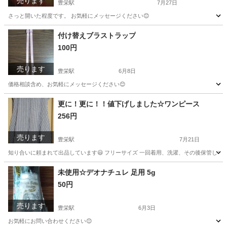
売ります
豊栄駅
7月27日
さっと開いた程度です。 お気軽にメッセージください😊
新潟
新潟市
豊栄駅
その他
有料
付け替えブラストラップ
100円
売ります
豊栄駅
6月8日
価格相談含め、お気軽にメッセージください😊
新潟
新潟市
豊栄駅
アクセサリー
ブラスト
更に！更に！！値下げしました☆ワンピース
256円
売ります
豊栄駅
7月21日
知り合いに頼まれて出品しています😃 フリーサイズ 一回着用、洗濯、その後保管してい
新潟
新潟市
豊栄駅
ワンピース
インナー
未使用☆デオナチュレ 足用 5g
50円
売ります
豊栄駅
6月3日
お気軽にお問い合わせください😊