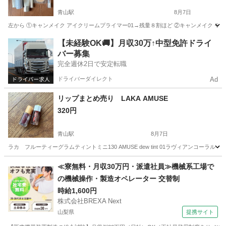
青山駅
8月7日
左から ①キャンメイク アイクリームプライマー01→残量８割ほど ②キャンメイク モ
新潟
新潟市
青山駅
化粧品
キャンメイク
【未経験OK🚚】月収30万↑中型免許ドライ
バー募集
完全週休2日で安定転職
ドライバーダイレクト
Ad
リップまとめ売り LAKA AMUSE
320円
青山駅
8月7日
ラカ フルーティーグラムティントミニ130 AMUSE dew tint 01ラヴィアンコーラル
新潟
新潟市
青山駅
メイクアップ
≪寮無料・月収30万円・派遣社員≫機械系工場で
の機械操作・製造オペレーター 交替制
時給1,600円
株式会社BREXA Next
山梨県
提携サイト