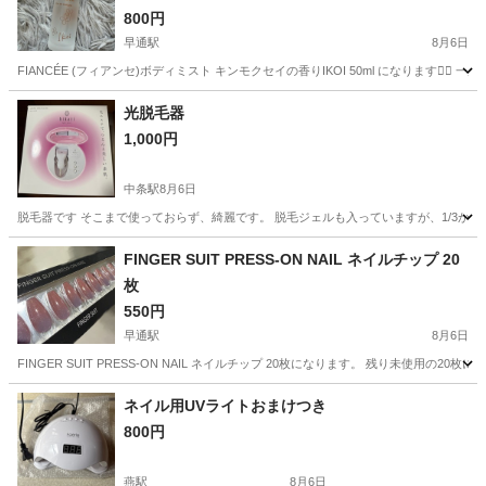
800円
早通駅
8月6日
FIANCÉE (フィアンセ)ボディミスト キンモクセイの香りIKOI 50ml になりま
新潟
新潟市
早通駅
香水
光脱毛器
1,000円
中条駅
8月6日
脱毛器です そこまで使っておらず、綺麗です。 脱毛ジェルも入っていますが、1/3から
新潟
胎内市
中条駅
その他
FINGER SUIT PRESS-ON NAIL ネイルチップ 20
枚
550円
早通駅
8月6日
FINGER SUIT PRESS-ON NAIL ネイルチップ 20枚になります。 残り未使用
新潟
新潟市
早通駅
ネイル
ネイル用UVライトおまけつき
800円
燕駅
8月6日