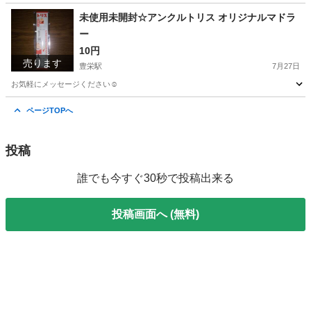
新潟
新潟市
豊栄駅
ボディケア
デオナチュレ
未使用未開封☆アンクルトリス オリジナルマドラ
ー
10円
売ります
豊栄駅
7月27日
お気軽にメッセージください☺️
新潟
新潟市
豊栄駅
調理器具
アンクルトリス
ページTOPへ
投稿
誰でも今すぐ30秒で投稿出来る
投稿画面へ (無料)