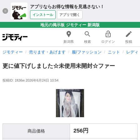
アプリならお得な情報を見逃さない！
インストール
アプリで開く
地元の掲示板 ジモティー 新潟版
新潟県
検索
ログイン
投稿
ジモティー
売ります・あげます
服/ファッション
ニット
レディ
更に値下げしました☆未使用未開封☆ファー
投稿ID: 1ft36w
2026年6月24日 10:54
256円
商品価格