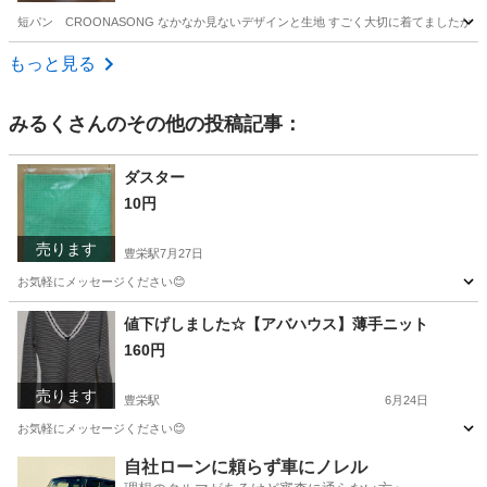
短パン CROONASONG なかなか見ないデザインと生地 すごく大切に着てましたが
新潟
三条市
三条駅
パンツ
もっと見る
みるく
さんのその他の投稿記事：
ダスター
10円
売ります
豊栄駅
7月27日
お気軽にメッセージください😊
新潟
新潟市
豊栄駅
掃除用具
値下げしました☆【アバハウス】薄手ニット
160円
売ります
豊栄駅
6月24日
お気軽にメッセージください😊
新潟
新潟市
豊栄駅
セーター
自社ローンに頼らず車にノレル