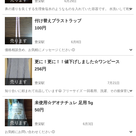
豊栄駅
6月29日
鼻の通りを良くする生理食塩水のようなものを入れていた容器です。 水洗いして乾燥を待
新潟
新潟市
豊栄駅
その他
容器
付け替えブラストラップ
100円
売ります
豊栄駅
6月8日
価格相談含め、お気軽にメッセージください😊
新潟
新潟市
豊栄駅
アクセサリー
ブラスト
更に！更に！！値下げしました☆ワンピース
256円
売ります
豊栄駅
7月21日
知り合いに頼まれて出品しています😃 フリーサイズ 一回着用、洗濯、その後保管してい
新潟
新潟市
豊栄駅
ワンピース
インナー
未使用☆デオナチュレ 足用 5g
50円
売ります
豊栄駅
6月3日
お気軽にお問い合わせください😊