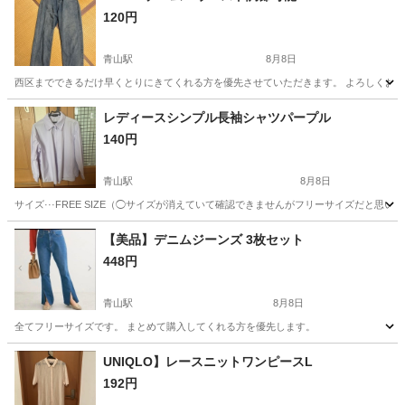
120円
青山駅
8月8日
西区までできるだけ早くとりにきてくれる方を優先させていただきます。 よろしくお
新潟
新潟市
青山駅
パンツ
レディースシンプル長袖シャツパープル
140円
青山駅
8月8日
サイズ···FREE SIZE（◯サイズが消えていて確認できませんがフリーサイズだと
新潟
新潟市
青山駅
シャツ
【美品】デニムジーンズ 3枚セット
448円
青山駅
8月8日
全てフリーサイズです。 まとめて購入してくれる方を優先します。
新潟
新潟市
青山駅
パンツ
ジーンズ
UNIQLO】レースニットワンピースL
192円