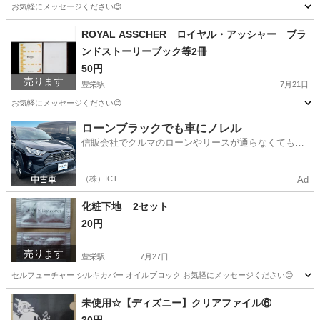
お気軽にメッセージください😊
新潟
新潟市
豊栄駅
手帳
クリアファイル
ROYAL ASSCHER ロイヤル・アッシャー ブラ
ンドストーリーブック等2冊
50円
売ります
豊栄駅
7月21日
お気軽にメッセージください😊
新潟
新潟市
豊栄駅
その他
ローンブラックでも車にノレル
信販会社でクルマのローンやリースが通らなくてもク
ルマをご利用いただけるサービスがあります！
（株）ICT
Ad
化粧下地 2セット
20円
売ります
豊栄駅
7月27日
セルフューチャー シルキカバー オイルブロック お気軽にメッセージください😊
新潟
新潟市
豊栄駅
メイクアップ
オイル
未使用☆【ディズニー】クリアファイル⑥