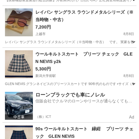
【医療機器装置製造の総合試験】月収例30万円／日払いOK／正社員登用制度あり／マイカ
山梨
その他
レイバン サングラス ラウンドメタルシリーズ（※
当時物・中古）
7,200円
上越市
8月8日
レイバン サングラス ラウンドメタルシリーズ（※当時物・中古） です。 実家を整理
新潟
上越市
アクセサリー
レイバン
ウールキルトスカート プリーツ チェック GLE
N NEVIS y2k
5,300円
新潟大学前駅
8月8日
GLEN NEVIS グランネイビスのプリーツスカートです 90年代のものです •サイズ（単
新潟
新潟市
新潟大学前駅
スカート
チェック柄
ローンブラックでも車にノレル
信販会社でクルマのローンやリースが通らなくてもク
ルマをご利用いただけるサービスがあります！
（株）ICT
Ad
90s ウールキルトスカート 緑紺 プリーツ チェ
ック GLEN NEVIS