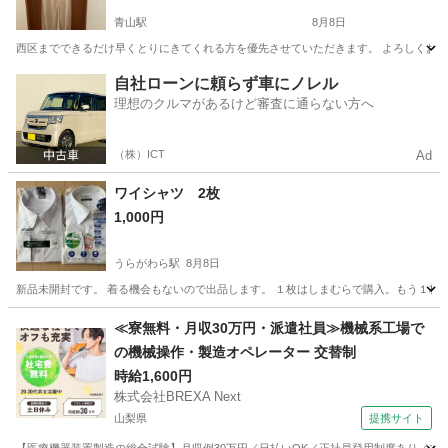
青山駅
8月8日
西区までできるだけ早くとりにきてくれる方を優先させていただきます。 よろしくお
新潟
新潟市
青山駅
ワンピース
UNIQLO
自社ローンに頼らず車にノレル
理想のクルマがあるけど審査に通らない方へ
（株）ICT
Ad
ワイシャツ 2枚
1,000円
うらがわら駅
8月8日
新品未開封です。 着る機会もないので出品します。 １枚はしまむらで購入。もう１枚
新潟
上越市
うらがわら駅
シャツ
ワイシャツ
≪寮無料・月収30万円・派遣社員≫機械系工場で
の機械操作・製造オペレーター 交替制
時給1,600円
株式会社BREXA Next
山梨県
提携サイト