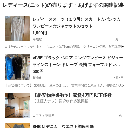
レディース(ニット)の売ります・あげますの関連記事
レディーススーツ（１３号）スカート☆パンツ☆
ワンピース☆ジャケットのセット
1,500円
寺尾駅
8月8日
１３号のスーツになります。 ウエストは76cmの記載。 クリーニング後、自宅保管して
新潟
新潟市
寺尾駅
スーツ
VIVIE ブラック ベロア ロングワンピース ビジュー
ラインストーン ドレープ 長袖 フォーマルドレス
演奏会 ステージ衣装 結婚式 パーティー 肩幅47cm
500円
着丈107cm 袖丈54cm
新潟市
8月8日
【お取引について】 先着順は一旦やめました。営業時間にご来店頂き、引取者が決まって
新潟
新潟市
ワンピース
【格安物件多数✨】家賃4万円以下多数
【保証人ナシ】賃貸物件多数掲載！
ニフティ不動産
Ad
SHEIN デニム ウエスト調節可能