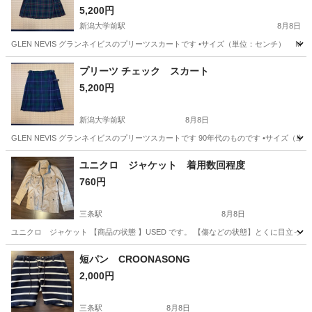
5,200円
新潟大学前駅
8月8日
GLEN NEVIS グランネイビスのプリーツスカートです •サイズ（単位：センチ） Mサ
新潟
新潟市
新潟大学前駅
スカート
プリーツ チェック スカート
5,200円
新潟大学前駅
8月8日
GLEN NEVIS グランネイビスのプリーツスカートです 90年代のものです •サイズ（
新潟
新潟市
新潟大学前駅
スカート
チェック柄
ユニクロ ジャケット 着用数回程度
760円
三条駅
8月8日
ユニクロ ジャケット 【商品の状態 】USED です。 【傷などの状態】とくに目立った傷は
新潟
三条市
三条駅
コート
ユニクロ
短パン CROONASONG
2,000円
三条駅
8月8日