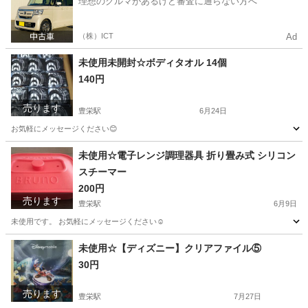
理想のクルマがあるけど審査に通らない方へ
（株）ICT
Ad
未使用未開封☆ボディタオル 14個
140円
売ります
豊栄駅
6月24日
お気軽にメッセージください😊
新潟
新潟市
豊栄駅
家庭用品
タオル
未使用☆電子レンジ調理器具 折り畳み式 シリコン
スチーマー
200円
売ります
豊栄駅
6月9日
未使用です。 お気軽にメッセージください☺️
新潟
新潟市
豊栄駅
調理器具
スチーマー
未使用☆【ディズニー】クリアファイル⑤
30円
売ります
豊栄駅
7月27日