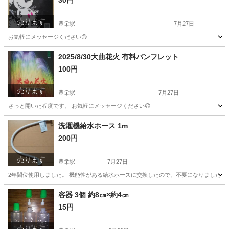
30円
売ります
豊栄駅
7月27日
お気軽にメッセージください😊
新潟
新潟市
豊栄駅
その他
クリアファイル
2025/8/30大曲花火 有料パンフレット
100円
売ります
豊栄駅
7月27日
さっと開いた程度です。 お気軽にメッセージください😊
新潟
新潟市
豊栄駅
その他
有料
洗濯機給水ホース 1m
200円
売ります
豊栄駅
7月27日
2年間位使用しました。 機能性がある給水ホースに交換したので、不要になりました。 
新潟
新潟市
豊栄駅
生活家電
ホース
容器 3個 約8㎝×約4㎝
15円
売ります