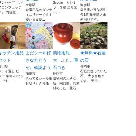
サンハーブ 『バ
Scottie カシミ
大形駅
弥彦駅
スコンフェッテ
ヤ ３箱 エリエ
介護用品のダンデ
毎日香バラ詰2種
ィ』 内容量...
ール ...
ィユリナーです！
各1箱 昨年購入未
寝たまま使...
使用品です...
キッチン用品
まだシール好
漬物用瓶
★無料★石垣
セット
きな方どう
大 ふた、重
の石
吉田駅
長岡市
ぞ。確認よう
石つき
フライ返し ピー
石垣に使っていた
加茂市
長岡市
ラー 菜箸 のセッ
石。 大きさ色々
余ってるシール用
漬物用の大きな
トです。 ...
です。 要る...
お取り引き可能
瓶、陶器製。同素
材のふた、重石...