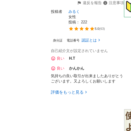
違反を報告
注意事項
投稿者
みるく
女性
投稿： 
222
5.0
(
63
)
認証とは
身分証
電話番号
自己紹介文が設定されていません
良い
H.T
良い
かんかん
気持ちの良い取引が出来ましたありがとう
ございます。又よろしくお願いします
評価をもっと見る