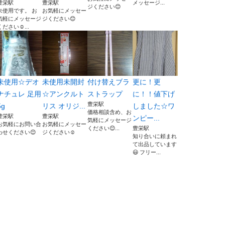
豊栄駅
豊栄駅
メッセージ...
ジください😊
未使用です。 お
お気軽にメッセー
気軽にメッセージ
ジください😊
ください☺️...
未使用☆デオ
未使用未開封
付け替えブラ
更に！更
ナチュレ 足用
☆アンクルト
ストラップ
に！！値下げ
豊栄駅
5g
リス オリジ...
しました☆ワ
価格相談含め、お
豊栄駅
豊栄駅
ンピー...
気軽にメッセージ
お気軽にお問い合
お気軽にメッセー
ください😊...
豊栄駅
わせください😊
ジください☺️
知り合いに頼まれ
て出品しています
😃 フリー...