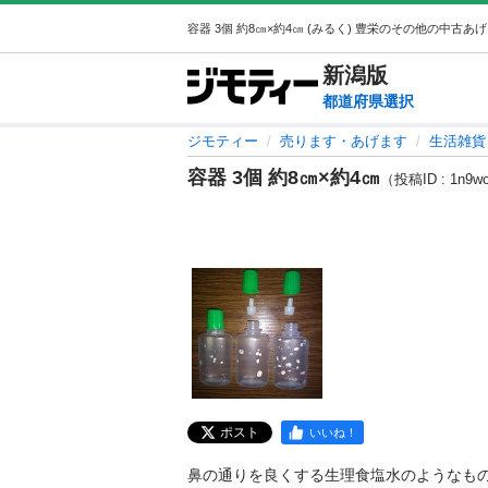
新潟
版
都道府県選択
ジモティー
売ります・あげます
生活雑貨
容器 3個 約8㎝×約4㎝
（投稿ID : 1n9w
ポスト
いいね！
鼻の通りを良くする生理食塩水のようなもの