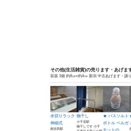
その他(生活雑貨)の売ります・あげま
容器 3個 約8㎝×約4㎝ 新潟 中古あげます
水切りラック
物干し
★ バスソルト
小千谷駅
伸縮式
ボトル ベルガ
物干しです 小千
南吉田駅
モットの...