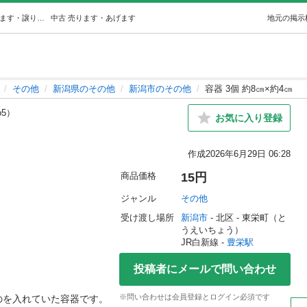
容器 3個 約8㎝×約4㎝ (みるく) 豊栄のその他の中古あげます・譲ります｜ジモティーで不用品の処分
中古
売ります・あげます
地元の掲示
その他
新潟県のその他
新潟市のその他
容器 3個 約8㎝×約4㎝
o5）
お気に入り登録
作成
2026年6月29日 06:28
商品価格
15円
ジャンル
その他
受け渡し場所
新潟市
 - 北区
 - 東栄町（と
うえいちょう）
JR白新線 - 
豊栄駅
投稿者にメールで問い合わせ
※問い合わせは会員登録とログイン必須です
を入れていた容器です。
