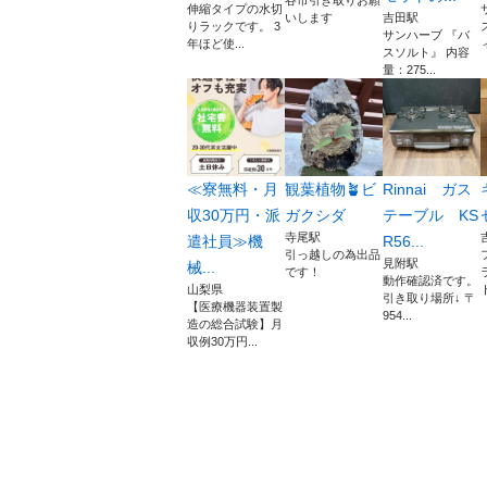
谷市引き取りお願
伸縮タイプの水切
いします
吉田駅
りラックです。 3
サンハーブ 『バ
年ほど使...
スソルト』 内容
量：275...
≪寮無料・月
観葉植物🪴ビ
Rinnai ガス
収30万円・派
ガクシダ
テーブル KS
寺尾駅
遣社員≫機
R56...
引っ越しの為出品
見附駅
械...
です！
動作確認済です。
山梨県
引き取り場所↓ 〒
【医療機器装置製
954...
造の総合試験】月
収例30万円...