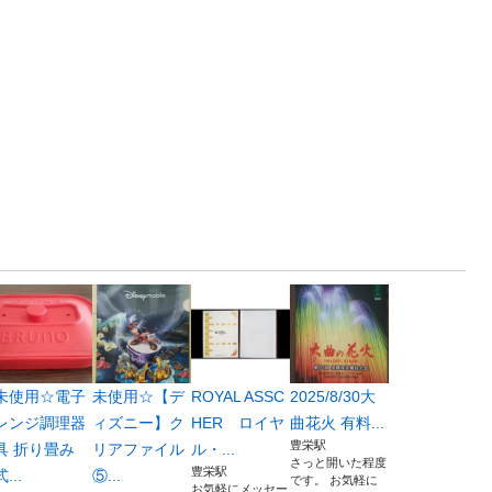
未使用☆電子
未使用☆【デ
ROYAL ASSC
2025/8/30大
レンジ調理器
ィズニー】ク
HER ロイヤ
曲花火 有料...
豊栄駅
具 折り畳み
リアファイル
ル・...
さっと開いた程度
豊栄駅
式...
⑤...
です。 お気軽に
お気軽にメッセー