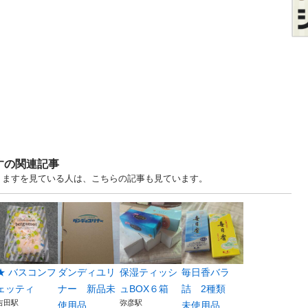
すの関連記事
・譲りますを見ている人は、こちらの記事も見ています。
★ バスコンフ
ダンディユリ
保湿ティッシ
毎日香バラ
ェッティ
ナー 新品未
ュBOX６箱
詰 2種類
吉田駅
弥彦駅
使用品
未使用品