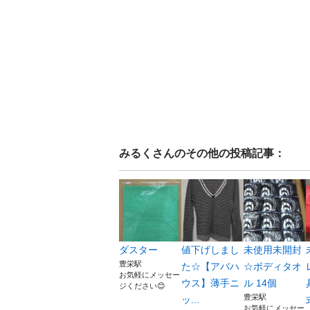
みるく
さんのその他の投稿記事：
ダスター
値下げしまし
未使用未開封
豊栄駅
た☆【アバハ
☆ボディタオ
お気軽にメッセー
ウス】薄手ニ
ル 14個
ジください😊
豊栄駅
ッ...
お気軽にメッセー