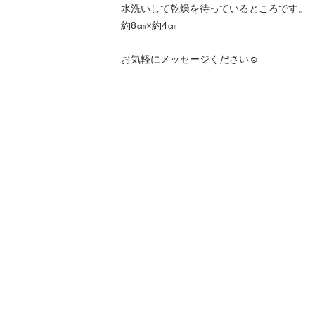
水洗いして乾燥を待っているところです。

約8㎝×約4㎝

お気軽にメッセージください☺️