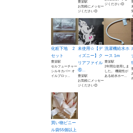
豊栄駅
ジください😊
お気軽にメッセー
ジください😊
化粧下地 2
未使用☆【デ
洗濯機給水ホ
セット
ィズニー】ク
ース 1m
豊栄駅
豊栄駅
リアファイル
セルフューチャー
2年間位使用しま
⑥...
シルキカバー オ
した。 機能性が
イルブロッ...
豊栄駅
ある給水ホー...
お気軽にメッセー
ジください😊
買い物ビニー
ル袋55個以上