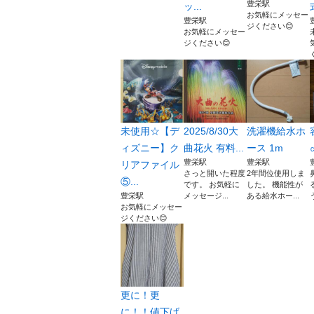
豊栄駅
ッ...
お気軽にメッセー
豊栄駅
ジください😊
お気軽にメッセー
ジください😊
未使用☆【デ
2025/8/30大
洗濯機給水ホ
ィズニー】ク
曲花火 有料...
ース 1m
豊栄駅
豊栄駅
リアファイル
さっと開いた程度
2年間位使用しま
⑤...
です。 お気軽に
した。 機能性が
豊栄駅
メッセージ...
ある給水ホー...
お気軽にメッセー
ジください😊
更に！更
に！！値下げ