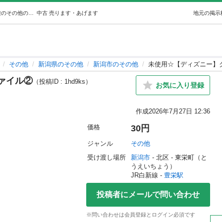
未使用☆【ディズニー】クリアファイル② (みるく) 豊栄のその他の中古あげます・譲ります｜ジモティーで不用品の処分
中古
売ります・あげます
地元の掲示
その他
新潟県のその他
新潟市のその他
未使用☆【ディズニー】
ァイル②
（投稿ID : 1hd9ks）
お気に入り登録
作成
2026年7月27日 12:36
価格
30円
ジャンル
その他
受け渡し場所
新潟市
 - 北区
 - 東栄町（と
うえいちょう）
JR白新線 - 
豊栄駅
投稿者にメールで問い合わせ
※問い合わせは会員登録とログイン必須です