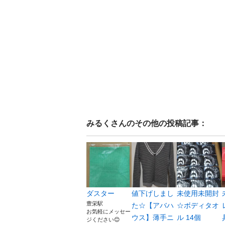
みるく
さんのその他の投稿記事：
ダスター
値下げしまし
未使用未開封
豊栄駅
た☆【アバハ
☆ボディタオ
お気軽にメッセー
ウス】薄手ニ
ル 14個
ジください😊