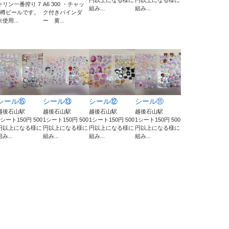
円以上になる様に
円以上になる様に
キリン一番搾り 7
A6 300 ・チャッ
組み...
組み...
L樽ビールです。
ク付きバインダ
未使用...
ー 黄...
シール⑮
シール⑬
シール⑫
シール⑪
越後石山駅
越後石山駅
越後石山駅
越後石山駅
1シート150円 500
1シート150円 500
1シート150円 500
1シート150円 500
円以上になる様に
円以上になる様に
円以上になる様に
円以上になる様に
組み...
組み...
組み...
組み...