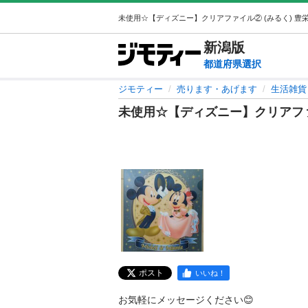
新潟
版
都道府県選択
ジモティー
売ります・あげます
生活雑貨
未使用☆【ディズニー】クリアフ
ポスト
いいね！
お気軽にメッセージください😊