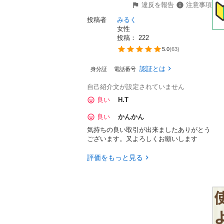
違反を報告
注意事項
投稿者
みるく
女性
投稿： 
222
5.0
(
63
)
認証とは
身分証
電話番号
自己紹介文が設定されていません
良い
H.T
良い
かんかん
気持ちの良い取引が出来ましたありがとう
ございます。又よろしくお願いします
評価をもっと見る