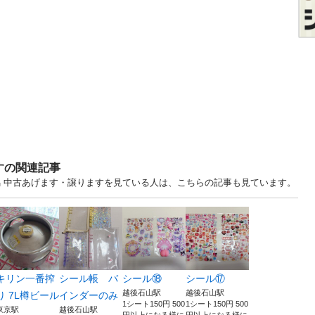
すの関連記事
潟 中古あげます・譲りますを見ている人は、こちらの記事も見ています。
キリン一番搾
シール帳 バ
シール⑱
シール⑰
越後石山駅
越後石山駅
り 7L樽ビール
インダーのみ
1シート150円 500
1シート150円 500
東京駅
越後石山駅