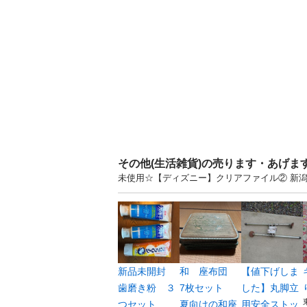
その他(生活雑貨)の売ります・あげま
未使用☆【ディズニー】クリアファイル② 新
新品未開封
和 座布団
【値下げしま
歯磨き粉 ３
7枚セット
した】丸脚立
つセット
夏向けの和座
用安全ストッ