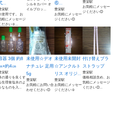
豊栄駅
式...
⑥...
シルキカバー オ
お気軽にメッセー
豊栄駅
イルブロッ...
豊栄駅
ジください😊
未使用です。 お
お気軽にメッセー
気軽にメッセージ
ジください😊
ください☺️...
容器 3個 約8
未使用☆デオ
未使用未開封
付け替えブラ
㎝×約4㎝
ナチュレ 足用
☆アンクルト
ストラップ
豊栄駅
豊栄駅
5g
リス オリジ...
鼻の通りを良くす
価格相談含め、お
豊栄駅
豊栄駅
る生理食塩水のよ
気軽にメッセージ
お気軽にお問い合
お気軽にメッセー
うなものを入...
ください😊...
わせください😊
ジください☺️