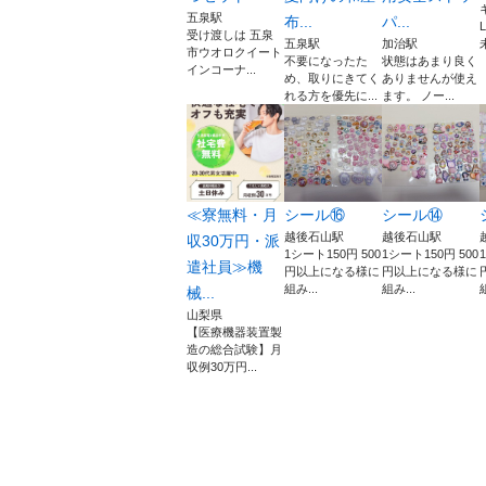
五泉駅
布...
パ...
受け渡しは 五泉
五泉駅
加治駅
市ウオロクイート
不要になったた
状態はあまり良く
インコーナ...
め、取りにきてく
ありませんが使え
れる方を優先に...
ます。 ノー...
≪寮無料・月
シール⑯
シール⑭
越後石山駅
越後石山駅
収30万円・派
1シート150円 500
1シート150円 500
遣社員≫機
円以上になる様に
円以上になる様に
組み...
組み...
械...
山梨県
【医療機器装置製
造の総合試験】月
収例30万円...