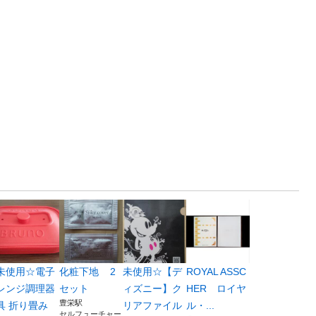
未使用☆電子
化粧下地 2
未使用☆【デ
ROYAL ASSC
レンジ調理器
セット
ィズニー】ク
HER ロイヤ
豊栄駅
具 折り畳み
リアファイル
ル・...
セルフューチャー