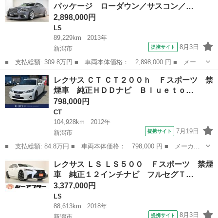
パッケージ ローダウン／サスコン／…
ソンサウ...
2,898,000円
LS
89,229km
2013年
8月3日
提携サイト
新潟市
■ 支払総額: 309.8万円 ■ 車両本体価格： 2,898,000 円 ■ メーカ
ー名： レクサス ■ 車種名： ＬＳ ■ グレード名： ＬＳ４６
新潟
新潟市
LS
レクサス ＣＴ ＣＴ２００ｈ Ｆスポーツ 禁
０ バージョンＣ Ｉパッケージ ローダウン／サスコン／新品トム
煙車 純正ＨＤＤナビ Ｂｌｕｅｔｏ…
ス２１ＡＷ...
798,000円
CT
104,928km
2012年
7月19日
提携サイト
新潟市
■ 支払総額: 84.8万円 ■ 車両本体価格： 798,000 円 ■ メーカー
名： レクサス ■ 車種名： ＣＴ ■ グレード名： ＣＴ２００
新潟
新潟市
CT
レクサス ＬＳ ＬＳ５００ Ｆスポーツ 禁煙
ｈ Ｆスポーツ 禁煙車 純正ＨＤＤナビ Ｂｌｕｅｔｏｏｔｈ バ
車 純正１２インチナビ フルセグＴ…
ックカメラ ド...
3,377,000円
LS
88,613km
2018年
8月3日
提携サイト
新潟市