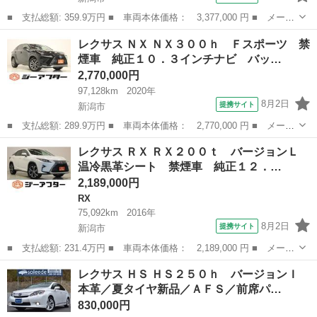
■ 支払総額: 359.9万円 ■ 車両本体価格： 3,377,000 円 ■ メーカ
ー名： レクサス ■ 車種名： ＬＳ ■ グレード名： ＬＳ５０
新潟
新潟市
LS
レクサス ＮＸ ＮＸ３００ｈ Ｆスポーツ 禁
０ Ｆスポーツ 禁煙車 純正１２インチナビ フルセグＴＶ 全周
煙車 純正１０．３インチナビ バッ…
囲カメラ ...
2,770,000円
97,128km
2020年
8月2日
提携サイト
新潟市
■ 支払総額: 289.9万円 ■ 車両本体価格： 2,770,000 円 ■ メーカ
ー名： レクサス ■ 車種名： ＮＸ ■ グレード名： ＮＸ３００
新潟
新潟市
レクサス
レクサス ＲＸ ＲＸ２００ｔ バージョンＬ
ｈ Ｆスポーツ 禁煙車 純正１０．３インチナビ バックカメラ
温冷黒革シート 禁煙車 純正１２．…
フルセグ...
2,189,000円
RX
75,092km
2016年
8月2日
提携サイト
新潟市
■ 支払総額: 231.4万円 ■ 車両本体価格： 2,189,000 円 ■ メーカ
ー名： レクサス ■ 車種名： ＲＸ ■ グレード名： ＲＸ２００
新潟
新潟市
RX
レクサス ＨＳ ＨＳ２５０ｈ バージョンＩ
ｔ バージョンＬ 温冷黒革シート 禁煙車 純正１２．３インチナ
本革／夏タイヤ新品／ＡＦＳ／前席パ…
ビ フル...
830,000円