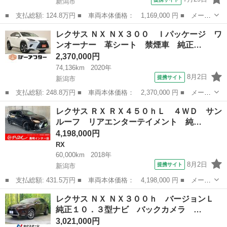
新潟市
■ 支払総額: 124.8万円 ■ 車両本体価格： 1,169,000 円 ■ メーカ
ー名： レクサス ■ 車種名： ＧＳ ■ グレード名： ＧＳ２５
新潟
新潟市
GS
レクサス ＮＸ ＮＸ３００ Ｉパッケージ ワ
０ バージョンＬ 禁煙車 純正ＨＤＤナビ（ＢＴ／ＦＭ／ＡＭ／フ
ンオーナー 革シート 禁煙車 純正…
ルセグＴＶ...
2,370,000円
74,136km
2020年
8月2日
提携サイト
新潟市
■ 支払総額: 248.8万円 ■ 車両本体価格： 2,370,000 円 ■ メーカ
ー名： レクサス ■ 車種名： ＮＸ ■ グレード名： ＮＸ３０
新潟
新潟市
レクサス
レクサス ＲＸ ＲＸ４５０ｈＬ ４ＷＤ サン
０ Ｉパッケージ ワンオーナー 革シート 禁煙車 純正１０．３
ルーフ リアエンターテイメント 純…
インチナビ...
4,198,000円
RX
60,000km
2018年
8月2日
提携サイト
新潟市
■ 支払総額: 431.5万円 ■ 車両本体価格： 4,198,000 円 ■ メーカ
ー名： レクサス ■ 車種名： ＲＸ ■ グレード名： ＲＸ４５０
新潟
新潟市
RX
レクサス ＮＸ ＮＸ３００ｈ バージョンＬ
ｈＬ ４ＷＤ サンルーフ リアエンターテイメント 純正ナビ フ
純正１０．３型ナビ バックカメラ …
ルセグＴ...
3,021,000円