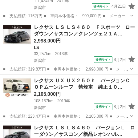
111,424km
2011年
4月21日
提携サイト
新潟市
■ 支払総額: 115万円 ■ 車両本体価格： 999,000 円 ■ メーカー
名： レクサス ■ 車種名： ＣＴ ■ グレード名： ＣＴ２００
新潟
新潟市
CT
レクサス ＬＳ ＬＳ４６０ Ｆスポーツ ロー
ｈ バージョンＣ スピンドルフェイス／レーダークルーズ／社外Ａ
ダウン／サスコン／クレンツェ２１Ａ…
Ｗ／関西仕入 ■...
2,998,000円
LS
33,257km
2013年
8月2日
提携サイト
新潟市
■ 支払総額: 319.8万円 ■ 車両本体価格： 2,998,000 円 ■ メーカ
ー名： レクサス ■ 車種名： ＬＳ ■ グレード名： ＬＳ４６
新潟
新潟市
LS
レクサス ＵＸ ＵＸ２５０ｈ バージョンＣ
０ Ｆスポーツ ローダウン／サスコン／クレンツェ２１ＡＷ／エイ
ＯＰムーンルーフ 禁煙車 純正１０…
ムゲインエ...
2,105,000円
108,157km
2019年
8月2日
提携サイト
新潟市
■ 支払総額: 223.4万円 ■ 車両本体価格： 2,105,000 円 ■ メーカ
ー名： レクサス ■ 車種名： ＵＸ ■ グレード名： ＵＸ２５０
新潟
新潟市
レクサス
レクサス ＬＳ ＬＳ４６０ バージョンＬ ロ
ｈ バージョンＣ ＯＰムーンルーフ 禁煙車 純正１０．３インチ
ーダウン／サスコン／新品レオンハル…
ナビ バ...