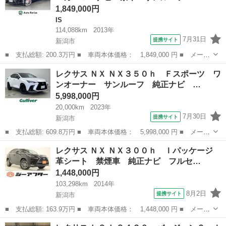
1,849,000円
IS
114,088km
2013年
7月31日
提携サイト
新潟市
■ 支払総額: 200.3万円 ■ 車両本体価格： 1,849,000 円 ■ メーカ
ー名： レクサス ■ 車種名： ＩＳ ■ グレード名： ＩＳ３００
新潟
新潟市
IS
レクサス ＮＸ ＮＸ３５０ｈ Ｆスポーツ ワ
ｈ Ｆスポーツ メーカーＳＤナビ 茶革 サンルーフ ＰＣＳ レ
ンオーナー サンルーフ 純正ナビ …
ーダーク...
5,998,000円
20,000km
2023年
7月30日
提携サイト
新潟市
■ 支払総額: 609.8万円 ■ 車両本体価格： 5,998,000 円 ■ メーカ
ー名： レクサス ■ 車種名： ＮＸ ■ グレード名： ＮＸ３５０
新潟
新潟市
レクサス
レクサス ＮＸ ＮＸ３００ｈ Ｉパッケージ
ｈ Ｆスポーツ ワンオーナー サンルーフ 純正ナビ プリクラッ
革シート 禁煙車 純正ナビ フルセ…
シュセー...
1,448,000円
103,298km
2014年
8月2日
提携サイト
新潟市
■ 支払総額: 163.9万円 ■ 車両本体価格： 1,448,000 円 ■ メーカ
ー名： レクサス ■ 車種名： ＮＸ ■ グレード名： ＮＸ３００
新潟
新潟市
レクサス