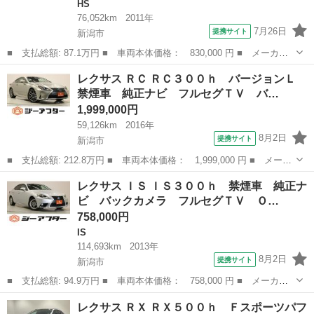
HS
76,052km
2011年
7月26日
提携サイト
新潟市
■ 支払総額: 87.1万円 ■ 車両本体価格： 830,000 円 ■ メーカー
名： レクサス ■ 車種名： ＨＳ ■ グレード名： ＨＳ２５０
新潟
新潟市
HS
レクサス ＲＣ ＲＣ３００ｈ バージョンＬ
ｈ バージョンＩ 本革／夏タイヤ新品／ＡＦＳ／前席パワーシー
禁煙車 純正ナビ フルセグＴＶ バ…
ト、シートヒータ...
1,999,000円
59,126km
2016年
8月2日
提携サイト
新潟市
■ 支払総額: 212.8万円 ■ 車両本体価格： 1,999,000 円 ■ メーカ
ー名： レクサス ■ 車種名： ＲＣ ■ グレード名： ＲＣ３００
新潟
新潟市
レクサス
レクサス ＩＳ ＩＳ３００ｈ 禁煙車 純正ナ
ｈ バージョンＬ 禁煙車 純正ナビ フルセグＴＶ バックカメ
ビ バックカメラ フルセグＴＶ Ｏ…
ラ 温冷黒...
758,000円
IS
114,693km
2013年
8月2日
提携サイト
新潟市
■ 支払総額: 94.9万円 ■ 車両本体価格： 758,000 円 ■ メーカー
名： レクサス ■ 車種名： ＩＳ ■ グレード名： ＩＳ３００
新潟
新潟市
IS
レクサス ＲＸ ＲＸ５００ｈ Ｆスポーツパフ
ｈ 禁煙車 純正ナビ バックカメラ フルセグＴＶ ＯＰクリアラ