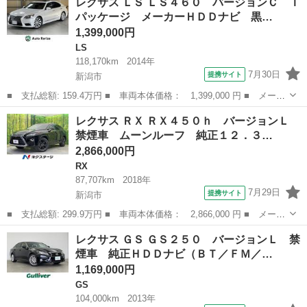
レクサス ＬＳ ＬＳ４６０ バージョンＣ Ｉ
ｈ Ｉパッケージ 革シート 禁煙車 純正ナビ フルセグＴＶ 全
パッケージ メーカーＨＤＤナビ 黒…
周囲カメ...
1,399,000円
LS
118,170km
2014年
7月30日
提携サイト
新潟市
■ 支払総額: 159.4万円 ■ 車両本体価格： 1,399,000 円 ■ メーカ
ー名： レクサス ■ 車種名： ＬＳ ■ グレード名： ＬＳ４６
新潟
新潟市
LS
レクサス ＲＸ ＲＸ４５０ｈ バージョンＬ
０ バージョンＣ Ｉパッケージ メーカーＨＤＤナビ 黒革 サン
禁煙車 ムーンルーフ 純正１２．３…
ルーフ Ｐ...
2,866,000円
RX
87,707km
2018年
7月29日
提携サイト
新潟市
■ 支払総額: 299.9万円 ■ 車両本体価格： 2,866,000 円 ■ メーカ
ー名： レクサス ■ 車種名： ＲＸ ■ グレード名： ＲＸ４５０
新潟
新潟市
RX
レクサス ＧＳ ＧＳ２５０ バージョンＬ 禁
ｈ バージョンＬ 禁煙車 ムーンルーフ 純正１２．３型ナビ バ
煙車 純正ＨＤＤナビ（ＢＴ／ＦＭ／…
ックカメ...
1,169,000円
GS
104,000km
2013年