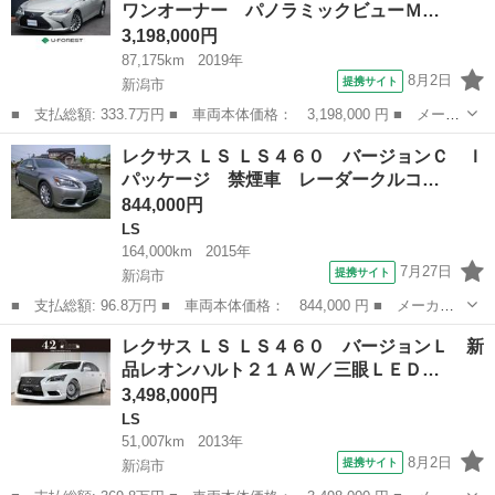
ワンオーナー パノラミックビューＭ…
ヒーター マ...
3,198,000円
87,175km
2019年
8月2日
提携サイト
新潟市
■ 支払総額: 333.7万円 ■ 車両本体価格： 3,198,000 円 ■ メーカ
ー名： レクサス ■ 車種名： ＥＳ ■ グレード名： ＥＳ３００
新潟
新潟市
レクサス
レクサス ＬＳ ＬＳ４６０ バージョンＣ Ｉ
ｈ バージョンＬ ワンオーナー パノラミックビューＭ 黒革シー
パッケージ 禁煙車 レーダークルコ…
ト サン...
844,000円
LS
164,000km
2015年
7月27日
提携サイト
新潟市
■ 支払総額: 96.8万円 ■ 車両本体価格： 844,000 円 ■ メーカー
名： レクサス ■ 車種名： ＬＳ ■ グレード名： ＬＳ４６０
新潟
新潟市
LS
レクサス ＬＳ ＬＳ４６０ バージョンＬ 新
バージョンＣ Ｉパッケージ 禁煙車 レーダークルコン ＢＳＭ
品レオンハルト２１ＡＷ／三眼ＬＥＤ…
障害物Ｓ Ｈ...
3,498,000円
LS
51,007km
2013年
8月2日
提携サイト
新潟市