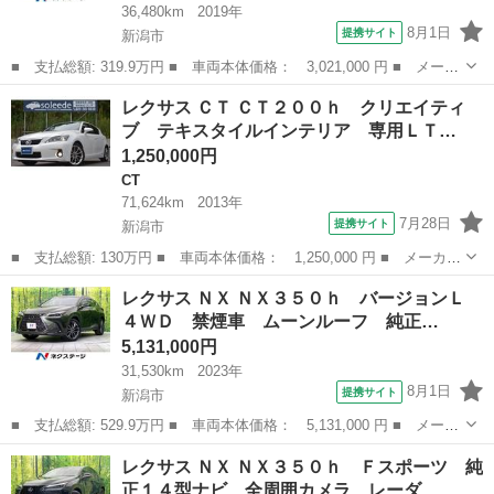
36,480km
2019年
8月1日
提携サイト
新潟市
■ 支払総額: 319.9万円 ■ 車両本体価格： 3,021,000 円 ■ メーカ
ー名： レクサス ■ 車種名： ＮＸ ■ グレード名： ＮＸ３００
新潟
新潟市
レクサス
レクサス ＣＴ ＣＴ２００ｈ クリエイティ
ｈ バージョンＬ 純正１０．３型ナビ バックカメラ 寒冷地仕
ブ テキスタイルインテリア 専用ＬＴ…
様 レーダ...
1,250,000円
CT
71,624km
2013年
7月28日
提携サイト
新潟市
■ 支払総額: 130万円 ■ 車両本体価格： 1,250,000 円 ■ メーカー
名： レクサス ■ 車種名： ＣＴ ■ グレード名： ＣＴ２００
新潟
新潟市
CT
レクサス ＮＸ ＮＸ３５０ｈ バージョンＬ
ｈ クリエイティブ テキスタイルインテリア 専用ＬＴｅｘブルー
４ＷＤ 禁煙車 ムーンルーフ 純正…
ステッチシー...
5,131,000円
31,530km
2023年
8月1日
提携サイト
新潟市
■ 支払総額: 529.9万円 ■ 車両本体価格： 5,131,000 円 ■ メーカ
ー名： レクサス ■ 車種名： ＮＸ ■ グレード名： ＮＸ３５０
新潟
新潟市
レクサス
レクサス ＮＸ ＮＸ３５０ｈ Ｆスポーツ 純
ｈ バージョンＬ ４ＷＤ 禁煙車 ムーンルーフ 純正１４型ディ
正１４型ナビ 全周囲カメラ レーダ…
スプレイ...