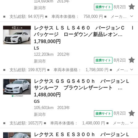
114,693km
2013年
8月2日
提携サイト
新潟市
■ 支払総額: 94.9万円 ■ 車両本体価格： 758,000 円 ■ メーカー
名： レクサス ■ 車種名： ＩＳ ■ グレード名： ＩＳ３００
新潟
新潟市
IS
レクサス ＬＳ ＬＳ４６０ バージョンＣ Ｉ
ｈ 禁煙車 純正ナビ バックカメラ フルセグＴＶ ＯＰクリアラ
パッケージ ローダウン／新品レオン…
ンスソナー Ｏ...
1,798,000円
LS
122,203km
2012年
8月2日
提携サイト
新潟市
■ 支払総額: 199.8万円 ■ 車両本体価格： 1,798,000 円 ■ メーカ
ー名： レクサス ■ 車種名： ＬＳ ■ グレード名： ＬＳ４６
新潟
新潟市
LS
レクサス ＧＳ ＧＳ４５０ｈ バージョンＬ
０ バージョンＣ Ｉパッケージ ローダウン／新品レオンハルト２
サンルーフ ブラウンレザーシート …
０ＡＷ／モ...
1,498,000円
GS
105,601km
2013年
8月2日
提携サイト
新潟市
■ 支払総額: 165万円 ■ 車両本体価格： 1,498,000 円 ■ メーカー
名： レクサス ■ 車種名： ＧＳ ■ グレード名： ＧＳ４５０
新潟
新潟市
GS
レクサス ＥＳ ＥＳ３００ｈ バージョンＬ
ｈ バージョンＬ サンルーフ ブラウンレザーシート 後席シート