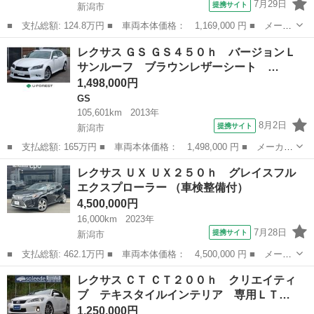
7月29日
提携サイト
新潟市
■ 支払総額: 124.8万円 ■ 車両本体価格： 1,169,000 円 ■ メーカ
ー名： レクサス ■ 車種名： ＧＳ ■ グレード名： ＧＳ２５
新潟
新潟市
GS
レクサス ＧＳ ＧＳ４５０ｈ バージョンＬ
０ バージョンＬ 禁煙車 純正ＨＤＤナビ（ＢＴ／ＦＭ／ＡＭ／フ
サンルーフ ブラウンレザーシート …
ルセグＴＶ...
1,498,000円
GS
105,601km
2013年
8月2日
提携サイト
新潟市
■ 支払総額: 165万円 ■ 車両本体価格： 1,498,000 円 ■ メーカー
名： レクサス ■ 車種名： ＧＳ ■ グレード名： ＧＳ４５０
新潟
新潟市
GS
レクサス ＵＸ ＵＸ２５０ｈ グレイスフル
ｈ バージョンＬ サンルーフ ブラウンレザーシート 後席シート
エクスプローラー （車検整備付）
ヒーター マ...
4,500,000円
16,000km
2023年
7月28日
提携サイト
新潟市
■ 支払総額: 462.1万円 ■ 車両本体価格： 4,500,000 円 ■ メーカ
ー名： レクサス ■ 車種名： ＵＸ ■ グレード名： ＵＸ２５０
新潟
新潟市
レクサス
レクサス ＣＴ ＣＴ２００ｈ クリエイティ
ｈ グレイスフル エクスプローラー ■ 排気量： 2000cc ■ ド...
ブ テキスタイルインテリア 専用ＬＴ…
1,250,000円