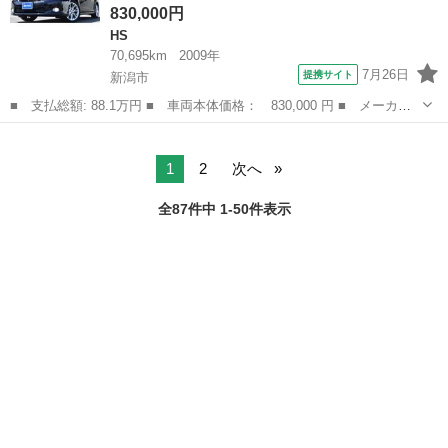
830,000円
HS
70,695km
2009年
7月26日
提携サイト
新潟市
■ 支払総額: 88.1万円 ■ 車両本体価格： 830,000 円 ■ メーカー
名： レクサス ■ 車種名： ＨＳ ■ グレード名： ＨＳ２５０
新潟
新潟市
HS
ｈ バージョンＩ 本革／ＡＦＳ／前席パワーシート、シートヒータ
ー、ベンチレー...
1
2
次へ
全87件中 1-50件表示