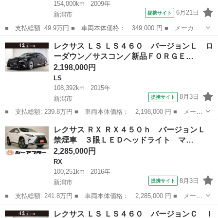
154,000km
2009年
6月21日
提携サイト
新潟市
■ 支払総額: 49.9万円 ■ 車両本体価格： 349,000 円 ■ メーカー
名： レクサス ■ 車種名： ＧＳ ■ グレード名： ＧＳ４５０
新潟
新潟市
GS
レクサス ＬＳ ＬＳ４６０ バージョンＬ ロ
ｈ 純正ナビ カールソンホイール ＥＴＣ ドライブレコーダー
ーダウン／サスコン／新品ＦＯＲＧＥ…
バックカメラ ...
2,198,000円
LS
108,392km
2015年
8月3日
提携サイト
新潟市
■ 支払総額: 239.8万円 ■ 車両本体価格： 2,198,000 円 ■ メーカ
ー名： レクサス ■ 車種名： ＬＳ ■ グレード名： ＬＳ４６
新潟
新潟市
LS
レクサス ＲＸ ＲＸ４５０ｈ バージョンＬ
０ バージョンＬ ローダウン／サスコン／新品ＦＯＲＧＥＤ２０Ａ
禁煙車 ３眼ＬＥＤヘッドライト マ…
Ｗ／ヘッド...
2,285,000円
RX
100,251km
2016年
8月3日
提携サイト
新潟市
■ 支払総額: 241.8万円 ■ 車両本体価格： 2,285,000 円 ■ メーカ
ー名： レクサス ■ 車種名： ＲＸ ■ グレード名： ＲＸ４５０
新潟
新潟市
RX
レクサス ＬＳ ＬＳ４６０ バージョンＣ Ｉ
ｈ バージョンＬ 禁煙車 ３眼ＬＥＤヘッドライト マークレビン