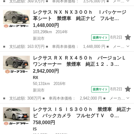
■ 支払総額: 369.9万円 ■ 車両本体価格： 3,576,000 円 ■ メーカ
ー名： レクサス ■ 車種名： ＮＸ ■ グレード名： ＮＸ３００
新潟
新潟市
レクサス
レクサス ＮＸ ＮＸ３００ｈ Ｉパッケージ
ｈ スパイス＆シック 禁煙車 後期型 純正１０．３型ナビ 全周
革シート 禁煙車 純正ナビ フルセ…
囲カメラ...
1,448,000円
103,298km
2014年
8月2日
提携サイト
新潟市
■ 支払総額: 163.9万円 ■ 車両本体価格： 1,448,000 円 ■ メーカ
ー名： レクサス ■ 車種名： ＮＸ ■ グレード名： ＮＸ３００
新潟
新潟市
レクサス
レクサス ＲＸ ＲＸ４５０ｈ バージョンＬ
ｈ Ｉパッケージ 革シート 禁煙車 純正ナビ フルセグＴＶ 全
ワンオーナー 禁煙車 純正１２．３…
周囲カメ...
2,942,000円
RX
50,131km
2016年
8月2日
提携サイト
新潟市
■ 支払総額: 308万円 ■ 車両本体価格： 2,942,000 円 ■ メーカー
名： レクサス ■ 車種名： ＲＸ ■ グレード名： ＲＸ４５０
新潟
新潟市
RX
レクサス ＩＳ ＩＳ３００ｈ 禁煙車 純正ナ
ｈ バージョンＬ ワンオーナー 禁煙車 純正１２．３インチナ
ビ バックカメラ フルセグＴＶ Ｏ…
ビ 全周囲カメ...
758,000円
IS