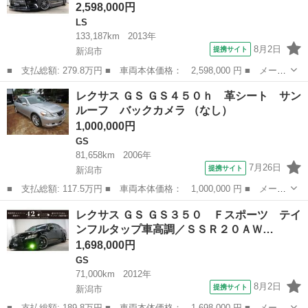
2,598,000円
LS
133,187km
2013年
8月2日
提携サイト
新潟市
■ 支払総額: 279.8万円 ■ 車両本体価格： 2,598,000 円 ■ メーカ
ー名： レクサス ■ 車種名： ＬＳ ■ グレード名： ＬＳ４６
新潟
新潟市
LS
レクサス ＧＳ ＧＳ４５０ｈ 革シート サン
０ バージョンＬ ローダウン／サスコン／新品レオンハルト２０Ａ
ルーフ バックカメラ （なし）
Ｗ／Ｆモデ...
1,000,000円
GS
81,658km
2006年
7月26日
提携サイト
新潟市
■ 支払総額: 117.5万円 ■ 車両本体価格： 1,000,000 円 ■ メーカ
ー名： レクサス ■ 車種名： ＧＳ ■ グレード名： ＧＳ４５０
新潟
新潟市
GS
レクサス ＧＳ ＧＳ３５０ Ｆスポーツ テイ
ｈ 革シート サンルーフ バックカメラ ■ 排気量： 3500cc ■...
ンフルタップ車高調／ＳＳＲ２０ＡＷ…
1,698,000円
GS
71,000km
2012年
8月2日
提携サイト
新潟市
■ 支払総額: 189.8万円 ■ 車両本体価格： 1,698,000 円 ■ メーカ