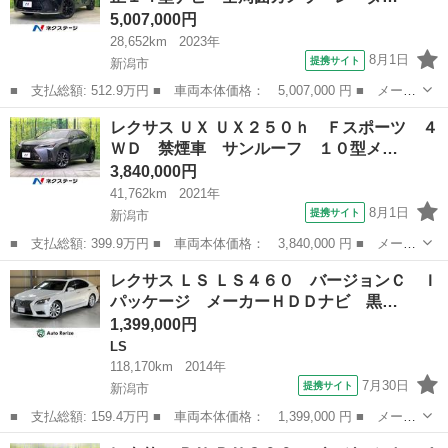
5,007,000円
28,652km
2023年
8月1日
提携サイト
新潟市
■ 支払総額: 512.9万円 ■ 車両本体価格： 5,007,000 円 ■ メーカ
ー名： レクサス ■ 車種名： ＮＸ ■ グレード名： ＮＸ３５０
新潟
新潟市
レクサス
レクサス ＵＸ ＵＸ２５０ｈ Ｆスポーツ ４
ｈ Ｆスポーツ 純正１４型ナビ 全周囲カメラ レーダークルー
ＷＤ 禁煙車 サンルーフ １０型メ…
ズ 禁煙車...
3,840,000円
41,762km
2021年
8月1日
提携サイト
新潟市
■ 支払総額: 399.9万円 ■ 車両本体価格： 3,840,000 円 ■ メーカ
ー名： レクサス ■ 車種名： ＵＸ ■ グレード名： ＵＸ２５０
新潟
新潟市
レクサス
レクサス ＬＳ ＬＳ４６０ バージョンＣ Ｉ
ｈ Ｆスポーツ ４ＷＤ 禁煙車 サンルーフ １０型メーカーナ
パッケージ メーカーＨＤＤナビ 黒…
ビ Ｂｌｕ...
1,399,000円
LS
118,170km
2014年
7月30日
提携サイト
新潟市
■ 支払総額: 159.4万円 ■ 車両本体価格： 1,399,000 円 ■ メーカ
ー名： レクサス ■ 車種名： ＬＳ ■ グレード名： ＬＳ４６
新潟
新潟市
LS