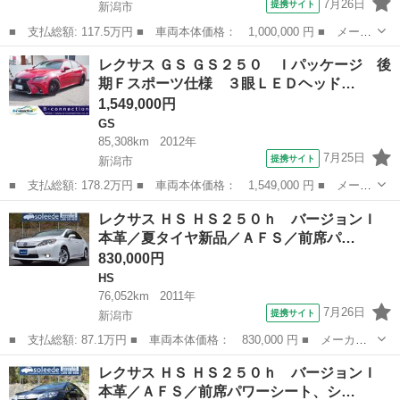
7月26日
提携サイト
新潟市
■ 支払総額: 117.5万円 ■ 車両本体価格： 1,000,000 円 ■ メーカ
ー名： レクサス ■ 車種名： ＧＳ ■ グレード名： ＧＳ４５０
新潟
新潟市
GS
レクサス ＧＳ ＧＳ２５０ Ｉパッケージ 後
ｈ 革シート サンルーフ バックカメラ ■ 排気量： 3500cc ■...
期Ｆスポーツ仕様 ３眼ＬＥＤヘッド…
1,549,000円
GS
85,308km
2012年
7月25日
提携サイト
新潟市
■ 支払総額: 178.2万円 ■ 車両本体価格： 1,549,000 円 ■ メーカ
ー名： レクサス ■ 車種名： ＧＳ ■ グレード名： ＧＳ２５
新潟
新潟市
GS
レクサス ＨＳ ＨＳ２５０ｈ バージョンＩ
０ Ｉパッケージ 後期Ｆスポーツ仕様 ３眼ＬＥＤヘッドライト
本革／夏タイヤ新品／ＡＦＳ／前席パ…
サンルーフ...
830,000円
HS
76,052km
2011年
7月26日
提携サイト
新潟市
■ 支払総額: 87.1万円 ■ 車両本体価格： 830,000 円 ■ メーカー
名： レクサス ■ 車種名： ＨＳ ■ グレード名： ＨＳ２５０
新潟
新潟市
HS
レクサス ＨＳ ＨＳ２５０ｈ バージョンＩ
ｈ バージョンＩ 本革／夏タイヤ新品／ＡＦＳ／前席パワーシー
本革／ＡＦＳ／前席パワーシート、シ…
ト、シートヒータ...