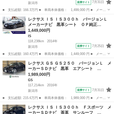
7月31日
提携サイト
新潟市
■ 支払総額: 166.3万円 ■ 車両本体価格： 1,499,000 円 ■ メーカ
ー名： レクサス ■ 車種名： ＧＳ ■ グレード名： ＧＳ４５０
新潟
新潟市
GS
レクサス ＩＳ ＩＳ３００ｈ バージョンＬ
ｈ Ｆスポーツ メーカーＨＤＤナビ 黒革 サンルーフ ＰＣＳ
メーカーナビ 黒革シート ＯＰ純正…
レーダー...
1,449,000円
IS
118,238km
2014年
7月25日
提携サイト
新潟市
■ 支払総額: 160.4万円 ■ 車両本体価格： 1,449,000 円 ■ メーカ
ー名： レクサス ■ 車種名： ＩＳ ■ グレード名： ＩＳ３００
新潟
新潟市
IS
レクサス ＧＳ ＧＳ２５０ バージョンＬ メ
ｈ バージョンＬ メーカーナビ 黒革シート ＯＰ純正１８インチ
ーカーＳＤナビ 黒革 エアシート …
ＡＷ 電...
1,989,000円
GS
117,214km
2016年
7月31日
提携サイト
新潟市
■ 支払総額: 215.6万円 ■ 車両本体価格： 1,989,000 円 ■ メーカ
ー名： レクサス ■ 車種名： ＧＳ ■ グレード名： ＧＳ２５
新潟
新潟市
GS
レクサス ＩＳ ＩＳ３００ｈ Ｆスポーツ メ
０ バージョンＬ メーカーＳＤナビ 黒革 エアシート 前後席シ
ーカーＳＤナビ 茶革 サンルーフ …
ートヒータ...