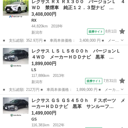
レクサス ＲＸ ＲＸ３００ バージョンＬ ４
０ バージョンＣ Ｉパッケージ メーカーＨＤＤナビ 黒革 サン
ＷＤ 禁煙車 純正１２．３型ナビ …
ルーフ Ｐ...
3,408,000円
RX
44,820km
2018年
8月1日
提携サイト
新潟市
■ 支払総額: 352.9万円 ■ 車両本体価格： 3,408,000 円 ■ メーカ
ー名： レクサス ■ 車種名： ＲＸ ■ グレード名： ＲＸ３０
新潟
新潟市
RX
レクサス ＬＳ ＬＳ６００ｈ バージョンＬ
０ バージョンＬ ４ＷＤ 禁煙車 純正１２．３型ナビ バックカ
４ＷＤ メーカーＨＤＤナビ 黒革 …
メラ ＣＤ...
1,899,000円
LS
117,886km
2013年
7月31日
提携サイト
新潟市
■ 支払総額: 212万円 ■ 車両本体価格： 1,899,000 円 ■ メーカー
名： レクサス ■ 車種名： ＬＳ ■ グレード名： ＬＳ６００
新潟
新潟市
LS
レクサス ＧＳ ＧＳ４５０ｈ Ｆスポーツ メ
ｈ バージョンＬ ４ＷＤ メーカーＨＤＤナビ 黒革 サンルー
ーカーＨＤＤナビ 黒革 サンルーフ…
フ 前後席エア...
1,499,000円
GS
116,381km
2012年