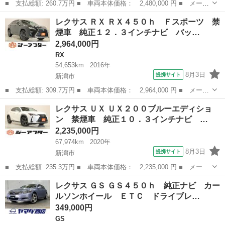
■ 支払総額: 260.7万円 ■ 車両本体価格： 2,480,000 円 ■ メーカ
ー名： レクサス ■ 車種名： ＲＸ ■ グレード名： ＲＸ２００
新潟
新潟市
RX
レクサス ＲＸ ＲＸ４５０ｈ Ｆスポーツ 禁
ｔ Ｆスポーツ ワンオーナー 禁煙車 純正１２．３インチナビ
煙車 純正１２．３インチナビ バッ…
全周囲カ...
2,964,000円
RX
54,653km
2016年
8月3日
提携サイト
新潟市
■ 支払総額: 309.7万円 ■ 車両本体価格： 2,964,000 円 ■ メーカ
ー名： レクサス ■ 車種名： ＲＸ ■ グレード名： ＲＸ４５０
新潟
新潟市
RX
レクサス ＵＸ ＵＸ２００ブルーエディショ
ｈ Ｆスポーツ 禁煙車 純正１２．３インチナビ バックカメラ
ン 禁煙車 純正１０．３インチナビ …
フルセグ...
2,235,000円
67,974km
2020年
8月3日
提携サイト
新潟市
■ 支払総額: 235.3万円 ■ 車両本体価格： 2,235,000 円 ■ メーカ
ー名： レクサス ■ 車種名： ＵＸ ■ グレード名： ＵＸ２００
新潟
新潟市
レクサス
レクサス ＧＳ ＧＳ４５０ｈ 純正ナビ カー
ブルーエディション 禁煙車 純正１０．３インチナビ バックカメ
ルソンホイール ＥＴＣ ドライブレ…
ラ フル...
349,000円
GS