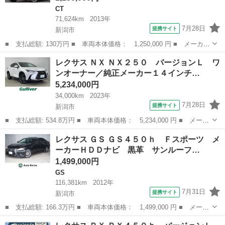
CT
71,624km
2013年
7月28日
提携サイト
新潟市
■ 支払総額: 130万円 ■ 車両本体価格： 1,250,000 円 ■ メーカー
名： レクサス ■ 車種名： ＣＴ ■ グレード名： ＣＴ２００
新潟
新潟市
CT
レクサス ＮＸ ＮＸ２５０ バージョンＬ ワ
ｈ クリエイティブ テキスタイルインテリア 専用ＬＴｅｘブルー
ンオーナー／純正メーカー１４インチ…
ステッチシー...
5,234,000円
34,000km
2023年
7月28日
提携サイト
新潟市
■ 支払総額: 534.8万円 ■ 車両本体価格： 5,234,000 円 ■ メーカ
ー名： レクサス ■ 車種名： ＮＸ ■ グレード名： ＮＸ２５
新潟
新潟市
レクサス
レクサス ＧＳ ＧＳ４５０ｈ Ｆスポーツ メ
０ バージョンＬ ワンオーナー／純正メーカー１４インチナビ／パ
ーカーＨＤＤナビ 黒革 サンルーフ…
ノラマルー...
1,499,000円
GS
116,381km
2012年
7月31日
提携サイト
新潟市
■ 支払総額: 166.3万円 ■ 車両本体価格： 1,499,000 円 ■ メーカ
ー名： レクサス ■ 車種名： ＧＳ ■ グレード名： ＧＳ４５０
新潟
新潟市
GS