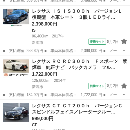
■ 支払総額: 369.8万円 ■ 車両本体価格： 3,498,000 円 ■ メーカ
ー名： レクサス ■ 車種名： ＬＳ ■ グレード名： ＬＳ４６
新潟
新潟市
LS
レクサス ＩＳ ＩＳ３００ｈ バージョンＬ
０ バージョンＬ 新品レオンハルト２１ＡＷ／三眼ＬＥＤヘッドラ
後期型 本革シート ３眼ＬＥＤライ…
イト／サン...
2,398,000円
IS
96,406km
2017年
8月2日
提携サイト
新潟市
■ 支払総額: 253.8万円 ■ 車両本体価格： 2,398,000 円 ■ メーカ
ー名： レクサス ■ 車種名： ＩＳ ■ グレード名： ＩＳ３００
新潟
新潟市
IS
レクサス ＲＣ ＲＣ３００ｈ Ｆスポーツ 禁
ｈ バージョンＬ 後期型 本革シート ３眼ＬＥＤライト 純正エ
煙車 純正ナビ バックカメラ フル…
ンジンス...
1,722,000円
125,900km
2014年
8月2日
提携サイト
新潟市
■ 支払総額: 184.9万円 ■ 車両本体価格： 1,722,000 円 ■ メーカ
ー名： レクサス ■ 車種名： ＲＣ ■ グレード名： ＲＣ３００
新潟
新潟市
レクサス
レクサス ＣＴ ＣＴ２００ｈ バージョンＣ
ｈ Ｆスポーツ 禁煙車 純正ナビ バックカメラ フルセグＴＶ
スピンドルフェイス／レーダークルー…
赤革温冷...
999,000円
CT