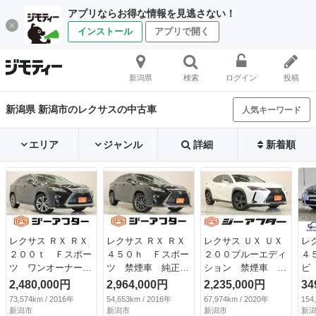
アプリならお得な情報を見逃さない！
インストール
アプリで開く
新潟県
検索
ログイン
投稿
新潟県 新潟市のレクサスの中古車
人気キーワード
エリア
ジャンル
詳細
新着順
レクサス ＲＸ ＲＸ
レクサス ＲＸ ＲＸ
レクサス ＵＸ ＵＸ
レ
２００ｔ Ｆスポー
４５０ｈ Ｆスポー
２００ブルーエディ
４
ツ ワンオーナー
ツ 禁煙車 純正１
ション 禁煙車 純
ビ
禁煙車 純正１２．
２．３インチナビ
正１０．３インチナ
ー
2,480,000円
2,964,000円
2,235,000円
34
３インチナビ 全周
バックカメラ フル
ビ バックカメラ
イ
73,574km / 2016年
54,653km / 2016年
67,974km / 2020年
154
囲カメラ フルセグ
セグＴＶ 温冷赤革
フルセグＴＶ ＯＰ
ッ
新潟市
新潟市
新潟市
新