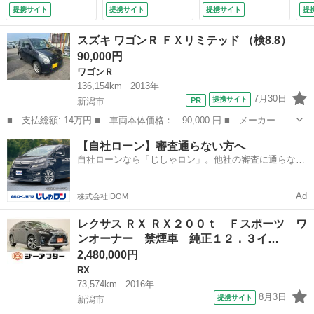
ＴＶ温冷白革シート
シート アダプティ
おくだけ充電 ルー
9.
提携サイト
提携サイト
提携サイト
提
アダプティブクルー
ブクルーズコントロ
フレール 電動リア
ズコントロール 電
ール 電動リアゲー
ゲート アダプティ
スズキ ワゴンＲ ＦＸリミテッド （検8.8）
動リアゲート パワ
ト パワーシート
ブクルーズコントロ
90,000円
ーシート Ｂｌｕｅ
ステアリングヒータ
ール Ｂｌｕｅｔｏ
ワゴンＲ
ｔｏｏｔｈ接続 オ
ー Ｂｌｕｅｔｏｏ
ｏｔｈ接続 レーン
ートライト ＥＴＣ
ｔｈ接続 レーンア
アシスト ＥＴＣ
136,154km
2013年
（検9.6）
シスト （検9.2）
２．０ （検9.3）
7月30日
提携サイト
新潟市
■ 支払総額: 14万円 ■ 車両本体価格： 90,000 円 ■ メーカー
名： スズキ ■ 車種名： ワゴンＲ ■ グレード名： ＦＸリミテ
新潟
新潟市
ワゴンＲ
ワゴンR
【自社ローン】審査通らない方へ
ッド ■ 排気量： 660cc ■ ドア枚数： 5D ■ ミッション： CVT
自社ローンなら「じしゃロン」。他社の審査に通らなか
...
った方も
Ad
株式会社IDOM
レクサス ＲＸ ＲＸ２００ｔ Ｆスポーツ ワ
ンオーナー 禁煙車 純正１２．３イ…
2,480,000円
RX
73,574km
2016年
8月3日
提携サイト
新潟市