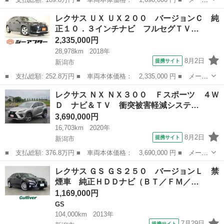
ー名： レクサス ■ 車種名： ＧＳ ■ グレード名： ＧＳ３５
新潟
新潟市
GS
レクサス ＵＸ ＵＸ２００ バージョンＣ 純
０ Ｆスポーツ テインフルタップ車高調／ＳＳＲ２０ＡＷ／サンル
正１０．３インチナビ フルセグＴＶ…
ーフ ／革...
2,335,000円
28,978km
2018年
8月2日
提携サイト
新潟市
■ 支払総額: 252.8万円 ■ 車両本体価格： 2,335,000 円 ■ メーカ
ー名： レクサス ■ 車種名： ＵＸ ■ グレード名： ＵＸ２０
新潟
新潟市
レクサス
レクサス ＮＸ ＮＸ３００ Ｆスポーツ ４Ｗ
０ バージョンＣ 純正１０．３インチナビ フルセグＴＶ バック
Ｄ ナビ＆ＴＶ 衝突被害軽減システ…
カメラ ア...
3,690,000円
16,703km
2020年
8月2日
提携サイト
新潟市
■ 支払総額: 376.8万円 ■ 車両本体価格： 3,690,000 円 ■ メーカ
ー名： レクサス ■ 車種名： ＮＸ ■ グレード名： ＮＸ３０
新潟
新潟市
レクサス
レクサス ＧＳ ＧＳ２５０ バージョンＬ 禁
０ Ｆスポーツ ４ＷＤ ナビ＆ＴＶ 衝突被害軽減システム ＥＴ
煙車 純正ＨＤＤナビ（ＢＴ／ＦＭ／…
Ｃ バック...
1,169,000円
GS
104,000km
2013年
7月29日
提携サイト