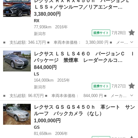
レクサス ＲＸ ＲＸ４５０ｈ バージョンＬ
ｈ Ｆスポーツ メーカーＨＤＤナビ 黒革 サンルーフ ＰＣＳ
ＬＳＳ＋／サンルーフ／リアエンター…
レーダー...
3,380,000円
RX
77,936km
2016年
7月28日
提携サイト
新潟市
■ 支払総額: 346.1万円 ■ 車両本体価格： 3,380,000 円 ■ メーカ
ー名： レクサス ■ 車種名： ＲＸ ■ グレード名： ＲＸ４５０
新潟
新潟市
RX
レクサス ＬＳ ＬＳ４６０ バージョンＣ Ｉ
ｈ バージョンＬ ＬＳＳ＋／サンルーフ／リアエンターテイメント
パッケージ 禁煙車 レーダークルコ…
／ブラウ...
844,000円
LS
164,000km
2015年
7月27日
提携サイト
新潟市
■ 支払総額: 96.8万円 ■ 車両本体価格： 844,000 円 ■ メーカー
名： レクサス ■ 車種名： ＬＳ ■ グレード名： ＬＳ４６０
新潟
新潟市
LS
レクサス ＧＳ ＧＳ４５０ｈ 革シート サン
バージョンＣ Ｉパッケージ 禁煙車 レーダークルコン ＢＳＭ
ルーフ バックカメラ （なし）
障害物Ｓ Ｈ...
1,000,000円
GS
81,658km
2006年