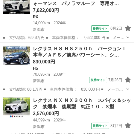
ォーマンス パノラマルーフ 専用オ…
ンスソナー Ｏ...
7,622,000円
RX
14,000km
2024年
8月2日
提携サイト
新潟市
■ 支払総額: 769.8万円 ■ 車両本体価格： 7,622,000 円 ■ メーカ
ー名： レクサス ■ 車種名： ＲＸ ■ グレード名： ＲＸ５００
新潟
新潟市
RX
レクサス ＨＳ ＨＳ２５０ｈ バージョンＩ
ｈ Ｆスポーツパフォーマンス パノラマルーフ 専用オレンジブレ
本革／ＡＦＳ／前席パワーシート、シ…
ーキキャ...
830,000円
HS
70,695km
2009年
7月26日
提携サイト
新潟市
■ 支払総額: 88.1万円 ■ 車両本体価格： 830,000 円 ■ メーカー
名： レクサス ■ 車種名： ＨＳ ■ グレード名： ＨＳ２５０
新潟
新潟市
HS
レクサス ＮＸ ＮＸ３００ｈ スパイス＆シッ
ｈ バージョンＩ 本革／ＡＦＳ／前席パワーシート、シートヒータ
ク 禁煙車 後期型 純正１０．３型…
ー、ベンチレー...
3,576,000円
44,599km
2020年
8月2日
提携サイト
新潟市