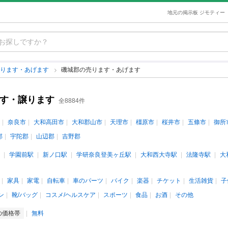
地元の掲示板 ジモティー
売ります・あげます
磯城郡の売ります・あげます
ます・譲ります
全8884件
奈良市
大和高田市
大和郡山市
天理市
橿原市
桜井市
五條市
御所
郡
宇陀郡
山辺郡
吉野郡
学園前駅
新ノ口駅
学研奈良登美ヶ丘駅
大和西大寺駅
法隆寺駅
大
家具
家電
自転車
車のパーツ
バイク
楽器
チケット
生活雑貨
子
ン
靴/バッグ
コスメ/ヘルスケア
スポーツ
食品
お酒
その他
の価格帯
無料