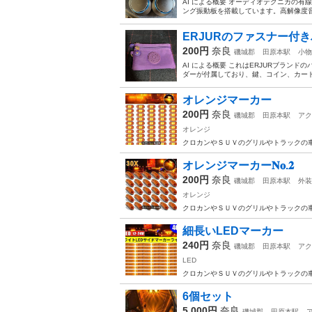
AI による概要 オーディオテクニカの有
ング振動板を搭載しています。高解像度音源に対
ERJURのファスナー付
200円
奈良
磯城郡
田原本駅
小物
AI による概要 これはERJURブラン
ダーが付属しており、鍵、コイン、カード
オレンジマーカー
200円
奈良
磯城郡
田原本駅
アク
オレンジ
クロカンやＳＵＶのグリルやトラックの車幅
オレンジマーカー𝐍𝐨.𝟐
200円
奈良
磯城郡
田原本駅
外装
オレンジ
クロカンやＳＵＶのグリルやトラックの車幅
細長いLEDマーカー
240円
奈良
磯城郡
田原本駅
アク
LED
クロカンやＳＵＶのグリルやトラックの車幅
6個セット
5,000円
奈良
磯城郡
田原本駅