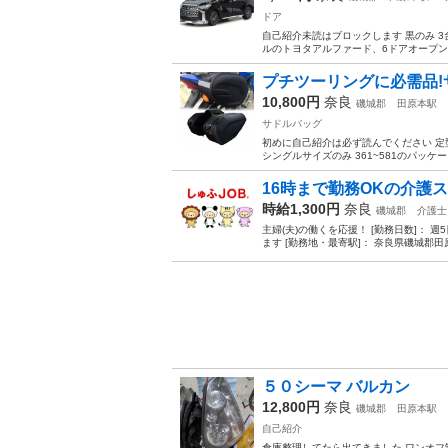
ドア
自己紹介未読はブロックします 黒のみ 3
ルのトヨタアルファード、6ドアオープン可能でリ
プチツーリングに必需品!サ
10,800円
奈良
磯城郡
田原本駅
サドルバッグ
初めに自己紹介は必ず読んでください 定型
シングルサイズのみ 361~581のパッケ
16時まで勤務OKの介護
時給1,300円
奈良
磯城郡
介護士
主婦(夫)の働くを応援！ [勤務日数]： 週5日~5日
ます [勤務地・最寄駅]： 奈良県磯城郡田原本
５０シーマ バルカン
12,800円
奈良
磯城郡
田原本駅
自己紹介
倉庫整理してたら出てきました ワンオフ