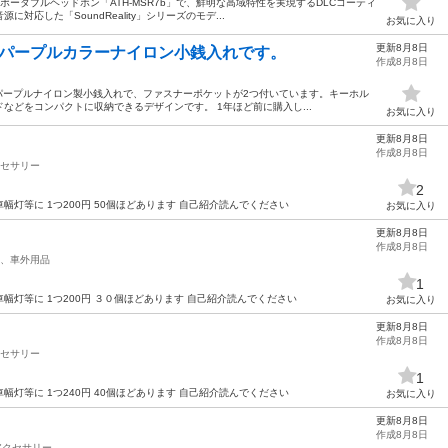
線ポータブルヘッドホン「ATH-MSR7b」で、鮮明な高域特性を実現するDLCコーティ
応した「SoundReality」シリーズのモデ...
お気に入り
更新8月8日
きパープルカラーナイロン小銭入れです。
作成8月8日
ドのパープルナイロン製小銭入れで、ファスナーポケットが2つ付いています。キーホル
などをコンパクトに収納できるデザインです。 1年ほど前に購入し...
お気に入り
更新8月8日
作成8月8日
セサリー
2
灯等に 1つ200円 50個ほどあります 自己紹介読んでください
お気に入り
更新8月8日
作成8月8日
、車外用品
1
灯等に 1つ200円 ３０個ほどあります 自己紹介読んでください
お気に入り
更新8月8日
作成8月8日
セサリー
1
灯等に 1つ240円 40個ほどあります 自己紹介読んでください
お気に入り
更新8月8日
作成8月8日
アクセサリー