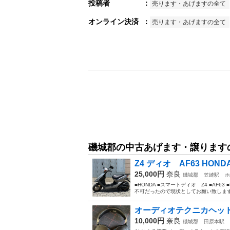
投稿者
：
売ります・あげますの全て
オンライン決済
：
売ります・あげますの全て
磯城郡の中古あげます・譲ります
Z4 ディオ AF63 HON
25,000円
奈良
磯城郡
笠縫駅
ホ
■HONDA ■スマートディオ Z4 ■AF
不可だったので現状としてお願い致します ■
オーディオテクニカヘッドホ
10,000円
奈良
磯城郡
田原本駅