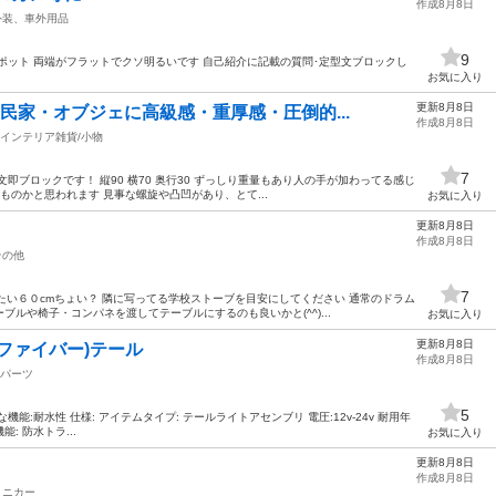
作成8月8日
外装、車外用品
9
ポット 両端がフラットでクソ明るいです 自己紹介に記載の質問･定型文ブロックし
お気に入り
更新8月8日
古民家・オブジェに高級感・重厚感・圧倒的...
作成8月8日
インテリア雑貨/小物
7
即ブロックです！ 縦90 横70 奥行30 ずっしり重量もあり人の手が加わってる感じ
ものかと思われます 見事な螺旋や凸凹があり、とて...
お気に入り
更新8月8日
作成8月8日
その他
7
いたい６０cmちょい？ 隣に写ってる学校ストーブを目安にしてください 通常のドラム
ルや椅子・コンパネを渡してテーブルにするのも良いかと(^^)...
お気に入り
更新8月8日
(ファイバー)テール
作成8月8日
パーツ
5
:耐水性 仕様: アイテムタイプ: テールライトアセンブリ 電圧:12v-24v 耐用年
殊機能: 防水トラ...
お気に入り
更新8月8日
作成8月8日
ミニカー