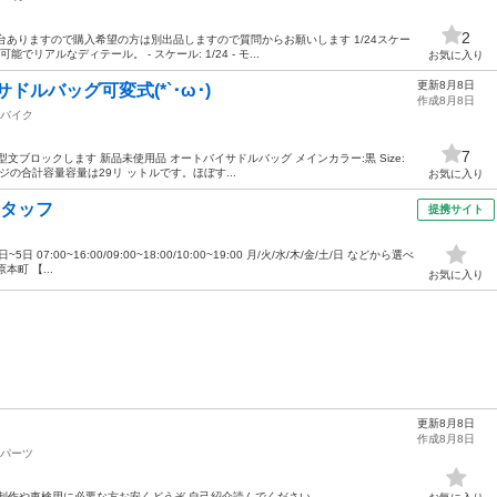
2
台ありますので購入希望の方は別出品しますので質問からお願いします 1/24スケー
アルなディテール。 - スケール: 1/24 - モ...
お気に入り
更新8月8日
ドルバッグ可変式(*`･ω･)ゞ
作成8月8日
バイク
7
文ブロックします 新品未使用品 オートバイサドルバッグ メインカラー:黒 Size:
ージの合計容量容量は29リ ットルです。ほぼす...
お気に入り
スタッフ
提携サイト
 07:00~16:00/09:00~18:00/10:00~19:00 月/火/水/木/金/土/日 などから選べ
町 【...
お気に入り
更新8月8日
作成8月8日
パーツ
制作や車検用に必要な方お安くどうぞ 自己紹介読んでください