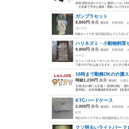
材質:亜鉛合金+クローム 騒音レベル: 150
・大音量で手頃な価格 - 電動バルブ付き4
ガンプラセット
8,800円
奈良
磯城郡
田原本駅
ガンプラ
6個セットです 自己紹介読んでください(´･ω
ハリネズミ・小動物飼育
9,800円
奈良
磯城郡
田原本駅
ケージ
ケージ パネルヒーター×２ サイレントタ
で多少の汚れはありますが、まだまだ使える
16時まで勤務OKの介護
時給1,230円
奈良
磯城郡
介護士
主婦(夫)の働くを応援！ [勤務日数]： 週5日~5
最寄駅]： 奈良県磯城郡田原本町 【派遣元
KTCハードケース
2,000円
奈良
磯城郡
田原本駅
KTC
何かのケースですｗ 自己紹介読んでくだ
クソ明るいライトバー ク