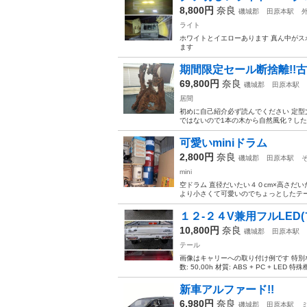
8,800円
奈良
磯城郡
田原本駅
ライト
ホワイトとイエローあります 真ん中がス
ます
期間限定セール断捨離!!
69,800円
奈良
磯城郡
田原本駅
居間
初めに自己紹介必ず読んでください 定型文
ではないので1本の木から自然風化？した
可愛いminiドラム
2,800円
奈良
磯城郡
田原本駅
mini
空ドラム 直径だいたい４０cm×高さだ
より小さくて可愛いのでちょっとしたテーブ
１２-２４V兼用フルLED
10,800円
奈良
磯城郡
田原本駅
テール
画像はキャリーへの取り付け例です 特別な機能
数: 50,00h 材質: ABS + PC + LED 特
新車アルファード!!
6,980円
奈良
磯城郡
田原本駅