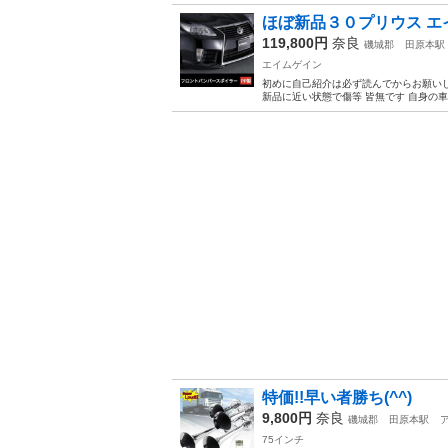
ほぼ新品３０プリウス エ
119,800円
奈良
磯城郡
田原本駅
エイムゲイン
初めに自己紹介は必ず読んでからお願い
新品に近い状態で傷等 皆無です 自身の車
特価!!早い者勝ち(^^)
9,800円
奈良
磯城郡
田原本駅
75インチ