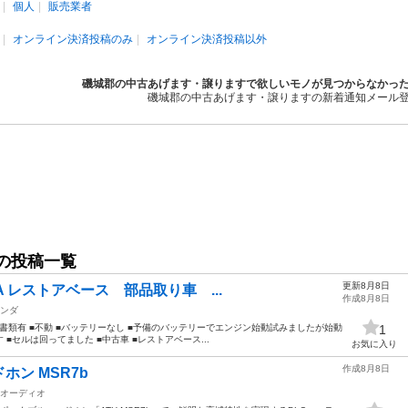
個人
販売業者
オンライン決済投稿のみ
オンライン決済投稿以外
磯城郡の中古あげます・譲りますで欲しいモノが見つからなかっ
磯城郡の中古あげます・譲りますの新着通知メール
の投稿一覧
更新8月8日
DA レストアベース 部品取り車 ...
作成8月8日
ンダ
63 ■書類有 ■不動 ■バッテリーなし ■予備のバッテリーでエンジン始動試みましたが始動
1
セルは回ってました ■中古車 ■レストアベース...
お気に入り
作成8月8日
ン MSR7b
オーディオ