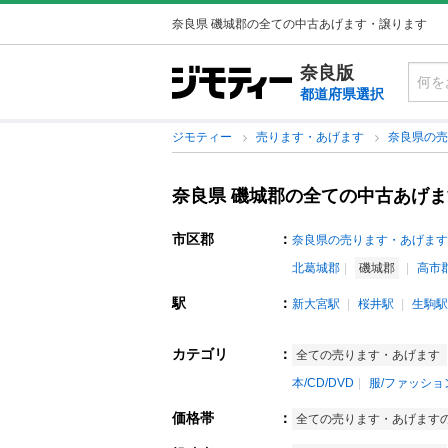
奈良県 磯城郡の全ての中古あげます・譲ります
奈良版
都道府県選択
ジモティー
売ります・あげます
奈良県の
奈良県 磯城郡の全ての中古あげ
市区郡
：
奈良県の売ります・あげます
北葛城郡
磯城郡
高市
駅
：
新大宮駅
桜井駅
生駒駅
カテゴリ
：
全ての売ります・あげます
本/CD/DVD
服/ファッショ
価格帯
：
全ての売ります・あげます