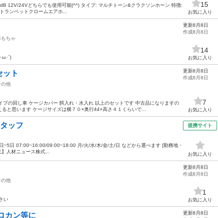
15
dB 12V/24Vどちらでも使用可能(^^) タイプ: マルチトーン&クラクソンホーン 特徴:
トランペットクロームエアホ...
お気に入り
更新8月8日
作成8月8日
おもちゃ
14
･`)
お気に入り
更新8月8日
セット
作成8月8日
その他
7
イプの回し車 ケージカバー 餌入れ・水入れ 以上のセットです 中古品になりますの
と思います ケージサイズは横７０×奥行44×高さ４１くらいで...
お気に入り
スタッフ
提携サイト
日 07:00~16:00/09:00~18:00 月/火/水/木/金/土/日 などから選べます [勤務地・
】人材ニュース株式...
お気に入り
更新8月8日
作成8月8日
その他
1
さい
お気に入り
更新8月8日
ロカン等に