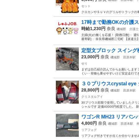
セット
クロカンやＳＵＶのグリルやトラックの車
17時まで勤務OKの介護
時給1,230円
奈良
磯城郡
介護士
主婦(夫)の働くを応援！ [勤務日数]： 週5日~5
最寄駅]： 奈良県磯城郡三宅町 【派遣元】
定型文ブロック スイング機
23,000円
奈良
磯城郡
田原本駅
せり
まずは自己紹介読んでからお願いします
くい・荷物も乗せやすいけど安定走行できる( 'ч
３０プリウスcrystal e
28,800円
奈良
磯城郡
田原本駅
クリスタルアイ
30プリウス前期で使用していましたクリ
シャルです 定価40000円程度でした。
ワゴンR MH23 リアバ
4,800円
奈良
磯城郡
田原本駅
リアフォグ
リアフォグ付きですが点くか分かりません MA