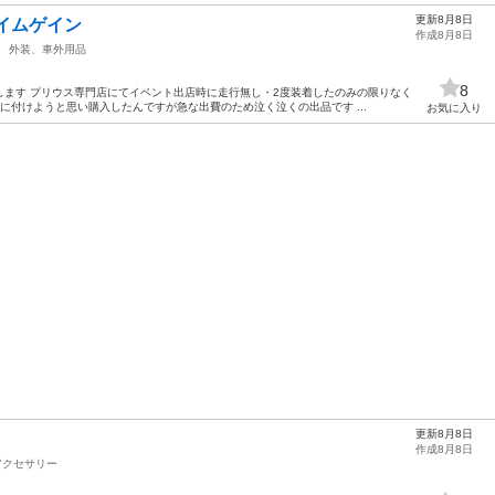
更新8月8日
イムゲイン
作成8月8日
外装、車外用品
8
します プリウス専門店にてイベント出店時に走行無し・2度装着したのみの限りなく
に付けようと思い購入したんですが急な出費のため泣く泣くの出品です ...
お気に入り
更新8月8日
作成8月8日
アクセサリー