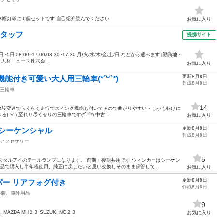
幅灯等に 6個セットです 自己紹介読んでください
お気に入り
スタッフ
提携サイト
日 08:00~17:00/08:30~17:30 月/火/水/木/金/土/日 などから選べます [勤務地・
人材ニュース株式会...
お気に入り
更新8月8日
能付き可愛い大人用三輪車(*´꒳`*)
作成8月8日
三輪車
14
 3段変速でらくらく走行でスイング機能も付いてるので曲がりやすい・しかも転けに
' ) 至れり尽くせりの三輪車です(*´꒳`*) 中古...
お気に入り
更新8月8日
ye シーケンシャル
作成8月8日
アクセサリー
5
スタルアイのテールランプになります。 前期・後期共用です ウィンカーはシーケン
 新品で購入し半年程使用、純正に戻したいと思い交換しそのまま保管して...
お気に入り
更新8月8日
ンパー リアフォグ付き
作成8月8日
外装、車外用品
9
ZDA MH２３ SUZUKI MC２３
お気に入り