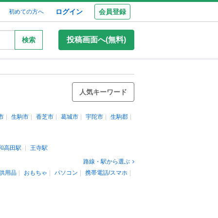
ログイン
会員登録
初めての方へ
投稿画面へ(無料)
検索
人気キーワード
市
生駒市
香芝市
葛城市
宇陀市
生駒郡
和高田駅
王寺駅
路線・駅から選ぶ
供用品
おもちゃ
パソコン
携帯電話/スマホ