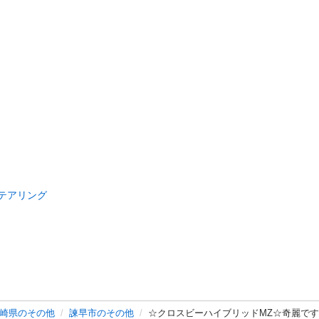
テアリング
崎県のその他
諫早市のその他
☆クロスビーハイブリッドMZ☆奇麗です