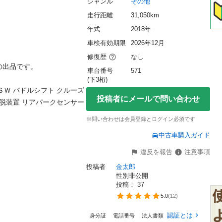
ジャンル
その他
走行距離
31,050km
年式
2018年
車検有効期限
2026年12月
修復歴
なし
品です。

車台番号
571
(下3桁)
Ｗ パドルシフト クルーズ
投稿者にメールで問い合わせ
脱装置 リアパークセンサー 
※問い合わせは会員登録とログイン必須です
中古車購入ガイド
違反を報告
注意事項
投稿者
金太郎
性別非公開
投稿： 
37
5.0
(
12
)
認証とは
身分証
電話番号
法人書類