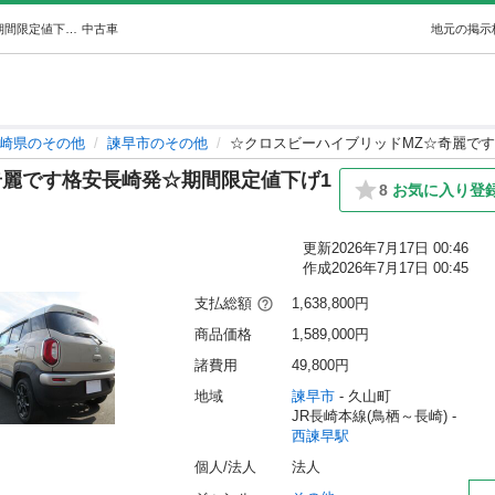
☆クロスビーハイブリッドMZ☆奇麗です格安長崎発☆期間限定値下げ129万円☆彡 (金太郎) 西諫早のその他の中古車｜ジモティー
中古車
地元の掲示
崎県のその他
諫早市のその他
☆クロスビーハイブリッドMZ☆奇麗です
奇麗です格安長崎発☆期間限定値下げ1
8
お気に入り登
更新
2026年7月17日 00:46
作成
2026年7月17日 00:45
支払総額
1,638,800円
商品価格
1,589,000円
諸費用
49,800円
地域
諫早市
 - 久山町
JR長崎本線(鳥栖～長崎) - 
西諫早駅
個人/法人
法人