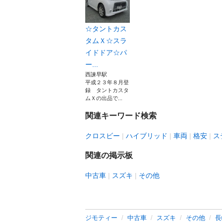
☆タントカス
タムＸ☆スラ
イドドア☆パ
ー...
西諫早駅
平成２３年８月登
録 タントカスタ
ムＸの出品で...
関連キーワード検索
クロスビー
ハイブリッド
車両
格安
ス
関連の掲示板
中古車
スズキ
その他
ジモティー
中古車
スズキ
その他
長