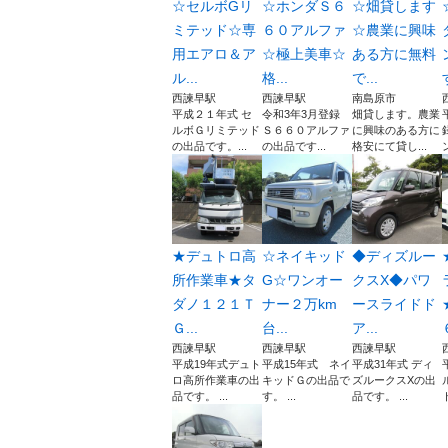
☆セルボGリ
☆ホンダＳ６
☆畑貸します
ミテッド☆専
６０アルファ
☆農業に興味
用エアロ＆ア
☆極上美車☆
ある方に無料
ル...
格...
で...
西諫早駅
西諫早駅
南島原市
平成２１年式 セ
令和3年3月登録
畑貸します。農業
ルボＧリミテッド
Ｓ６６０アルファ
に興味のある方に
の出品です。...
の出品です...
格安にて貸し...
★デュトロ高
☆ネイキッド
◆ディズルー
所作業車★タ
G☆ワンオー
クスX◆パワ
ダノ１２１Ｔ
ナー２万km
ースライドド
Ｇ...
台...
ア...
西諫早駅
西諫早駅
西諫早駅
平成19年式デュト
平成15年式 ネイ
平成31年式 ディ
ロ高所作業車の出
キッドＧの出品で
ズルークスXの出
品です。 ...
す。 ...
品です。 ...