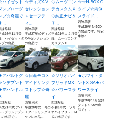
☆ハイゼット
☆ディズX-V
◇ムーヴコン
☆☆N-BOX G
ダンプローダ
セレクション
テカスタムＸ
タイプ☆両側
ンプ☆奇麗で
＋セーフテ
◇純正ナビ＆
スライド...
西諫早駅
す...
ィ...
Ｔ...
平成29年 N-BOX
西諫早駅
西諫早駅
西諫早駅
の出品です。格安
平成16年11月登
平成27年式ディズ
平成21年１２月登
車検2...
録 ハイゼットダ
X-Vセレクション
録 ムーヴコンテ
ンプの出品...
の出品で...
カスタムＸ...
★アバルトグ
☆日産モコＸ
☆ソリオハイ
★ホワイトタ
ランデプント
アイドリング
ブリッドMX
ントX-SA★パ
★左ハンドル
ストップ☆奇
☆パワースラ
ワースライ...
西諫早駅
６...
麗...
イ...
平成26年11月登録
西諫早駅
西諫早駅
西諫早駅
タントX-SAの出
平成21年式 アバ
平成26年式 モコ
令和1年式 ソリ
品です...
ルトグランデプン
Ｘアイドリングス
オハイブリッドＭ
トの出品で...
ップの出品...
Ｘの出品です...