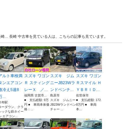
崎... 長崎 中古車を見ている人は、こちらの記事も見ています。
アルト車検満
スズキ ワゴン
スズキ ジム
スズキ ワゴン
タンエアコン
Ｒ スティング
ニーJB23Wラ
Ｒスマイル Ｈ
激冷え5速8
レーＸ ／...
ンドベンチ...
ＹＢＲＩＤ...
福岡県 古賀市...
島原市
佐世保市
万...
■ 支払総額: 9万
スズキ ジムニー
■ 支払総額: 172.
市布駅
円 ■ 車両本体価
JB23Wランドベン
8万円 ■ 車両
ローダウン、クラ
格：...
チャー ...
本...
シックな鉄ホイー
ル エアコン...