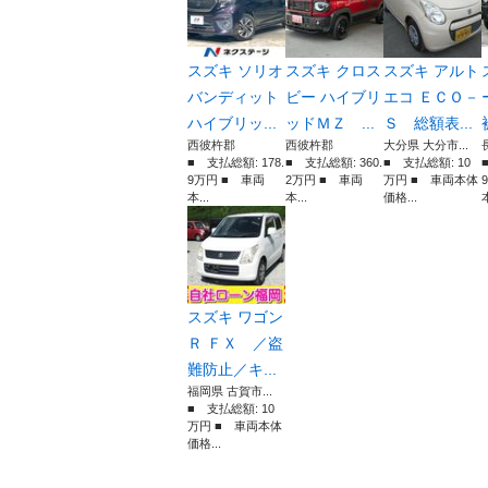
スズキ ソリオ
スズキ クロス
スズキ アルト
バンディット
ビー ハイブリ
エコ ＥＣＯ－
ハイブリッ...
ッドＭＺ ...
Ｓ 総額表...
西彼杵郡
西彼杵郡
大分県 大分市...
■ 支払総額: 178.
■ 支払総額: 360.
■ 支払総額: 10
9万円 ■ 車両
2万円 ■ 車両
万円 ■ 車両本体
本...
本...
価格...
本
スズキ ワゴン
Ｒ ＦＸ ／盗
難防止／キ...
福岡県 古賀市...
■ 支払総額: 10
万円 ■ 車両本体
価格...