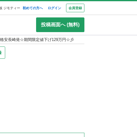
板 ジモティー
初めての方へ
ログイン
会員登録
投稿画面へ (無料)
格安長崎発☆期間限定値下げ129万円☆彡
録