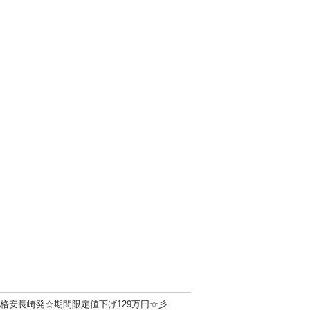
格安長崎発☆期間限定値下げ129万円☆彡