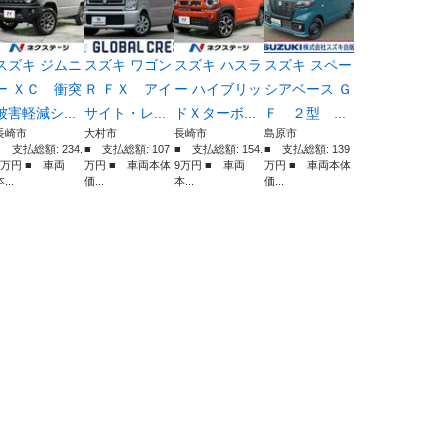
スズキ ジムニ
スズキ ワゴン
スズキ ハスラ
スズキ スペー
ー ＸＣ 衝突
Ｒ ＦＸ アイ
ー ハイブリッ
シアベース Ｇ
被害軽減シ...
サイト・レ...
ドＸターボ...
Ｆ ２型 ...
長崎市
大村市
長崎市
島原市
■ 支払総額: 234.
■ 支払総額: 107
■ 支払総額: 154.
■ 支払総額: 139
9万円 ■ 車両
万円 ■ 車両本体
9万円 ■ 車両
万円 ■ 車両本体
...
価...
本...
価...