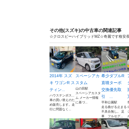
その他(スズキ)の中古車の関連記事
☆クロスビーハイブリッドMZ☆奇麗です格安長
2014年 スズ
スペーシアカ
希少ダブルR
キ ワゴンR ス
スタム
直噴ターボ
山の田駅
ティン...
交換優先取
スペーシアカスタ
ハウステンボス...
引 ...
ム メーカー情報
車の買い替えのた
に基づ...
平和公園駅
め販売します。走
走る曲がる止まる
行に問題なく...
不具合無し。 足
車 フルセグ...