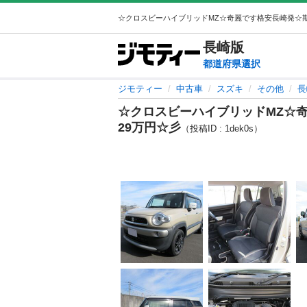
長崎
版
都道府県選択
ジモティー
中古車
スズキ
その他
長
☆クロスビーハイブリッドMZ☆
29万円☆彡
（投稿ID : 1dek0s）