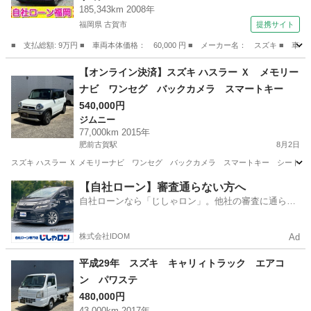
185,343km 2008年
福岡県 古賀市
提携サイト
■ 支払総額: 9万円 ■ 車両本体価格： 60,000 円 ■ メーカー名： スズキ 
福岡
古賀市
ワゴンＲ
【オンライン決済】スズキ ハスラー Ｘ メモリー
ナビ ワンセグ バックカメラ スマートキー
540,000円
ジムニー
77,000km 2015年
肥前古賀駅
8月2日
スズキ ハスラー Ｘ メモリーナビ ワンセグ バックカメラ スマートキー シートヒ
長崎
長崎市
肥前古賀駅
ジムニー
ハスラー
【自社ローン】審査通らない方へ
自社ローンなら「じしゃロン」。他社の審査に通らな
かった方も
株式会社IDOM
Ad
平成29年 スズキ キャリィトラック エアコ
ン パワステ
480,000円
43,000km 2017年