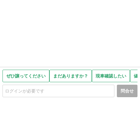
ぜひ譲ってください
まだありますか？
現車確認したい
値
問合せ
初めての方へ
利用規約
プライバシーポリシー
プライバシー・ステートメント
健全化に資する運用方針
お問い合わせ