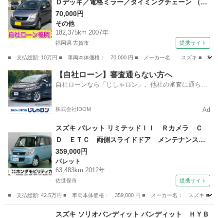
Ｄデッキ／電格ミラー／タイミングチェーン （検
10.4）
70,000円
その他
182,375km 2007年
福岡県 古賀市
提携サイト
■ 支払総額: 10万円 ■ 車両本体価格： 70,000 円 ■ メーカー名： スズキ 
福岡
古賀市
その他
【自社ローン】審査通らない方へ
自社ローンなら「じしゃロン」。他社の審査に通らな
かった方も
株式会社IDOM
Ad
スズキ パレット リミテッドＩＩ Ｒカメラ Ｃ
Ｄ ＥＴＣ 両側スライドドア メンテナンスノ
ート 盗難防止機能 助手席エアバック 運転席
359,000円
パレット
エアバック 電格ミラー Ｂカメラ パワーステ
63,483km 2012年
アリング ベンチシート ＡＵＴＯライト スマ
佐世保市
提携サイト
ートキー （検9.2）
■ 支払総額: 42.5万円 ■ 車両本体価格： 359,000 円 ■ メーカー名： ス
長崎
佐世保市
パレット
スズキ ソリオバンディット バンディット ＨＹＢ