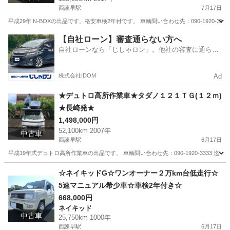
西諫早駅
7月17日
平成29年 N-BOXの出品です。格安車検2年付です。 車輌問い合わせ先：090-1920-3333
長崎
諫早市
西諫早駅
N-BOX
スライドドア
【自社ローン】審査通らない方へ
自社ローンなら「じしゃロン」。他社の審査に通らな
かった方も
株式会社IDOM
Ad
★デュトロ高所作業車★タダノ１２１ＴＧ(１２ｍ)
★長崎発★
1,498,000円
52,100km 2007年
中古車
西諫早駅
6月17日
平成19年式デュトロ高所作業車の出品です。 車輌問い合わせ先：090-1920-3333 迄
長崎
諫早市
西諫早駅
その他
デュトロ
☆ネイキッドG☆ワンオーナー２万km台低走行☆
5速マニュアル希少車☆車検2年付き☆
668,000円
ネイキッド
中古車
25,750km 1000年
西諫早駅
6月17日