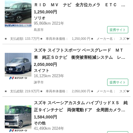
ＲＩＤ ＭＶ ナビ 全方位カメラ ＥＴＣ １
５インチアルミホイール ドライブレコーダー
1,250,000円
ソリオ
オートライト 両側電動スライドドア プッシュ
95,868km 2021年
スタート シートヒーター オートエアコン Ｕ
島原市
提携サイト
ＳＢ 衝突被害軽減システム アイドリングスト
■ 支払総額: 133.7万円 ■ 車両本体価格： 1,250,000 円 ■ メーカー名
ップ 横滑り防止機能 （検10.2）
長崎
島原市
ソリオ
スズキ スイフトスポーツ ベースグレード ＭＴ
車 純正ＳＤナビ 衝突被害軽減システム レー
ダークルーズ 禁煙車 シートヒーター スマー
2,050,000円
スイフト
トキー ＬＥＤヘッド ビルトインＥＴＣ 純正
16,125km 2023年
１７インチアルミ オートライト オートエアコ
諫早市
提携サイト
ン （車検整備付）
■ 支払総額: 219.9万円 ■ 車両本体価格： 2,050,000 円 ■ メーカー名
長崎
諫早市
スイフト
スズキ スペーシアカスタム ハイブリッドＸＳ 純
正９インチナビ 両側電動ドア 全周囲カメラ
衝突被害軽減システム レーダークルーズ 禁煙
1,584,000円
その他
車 ハーフレザーシート コーナーセンサー ス
41,490km 2024年
マートキー ＬＥＤヘッド 純正１５インチアル