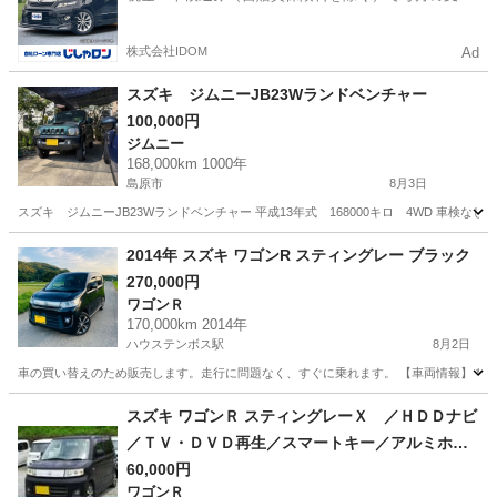
額は一定の自社ローン🚗
株式会社IDOM
Ad
スズキ ジムニーJB23Wランドベンチャー
100,000円
ジムニー
168,000km 1000年
島原市
8月3日
スズキ ジムニーJB23Wランドベンチャー 平成13年式 168000キロ 4WD 車検な
長崎
島原市
ジムニー
2014年 スズキ ワゴンR スティングレー ブラック
270,000円
ワゴンＲ
170,000km 2014年
ハウステンボス駅
8月2日
車の買い替えのため販売します。走行に問題なく、すぐに乗れます。 【車両情報】 * メーカー：スズ
長崎
佐世保市
ハウステンボス駅
ワゴンＲ
スズキ ワゴンＲ スティングレーＸ ／ＨＤＤナビ
／ＴＶ・ＤＶＤ再生／スマートキー／アルミホイ
ール／ＨＩＤライト／盗難防止／電格ミラー／タ
60,000円
ワゴンＲ
イミングチェーン （検9.6）