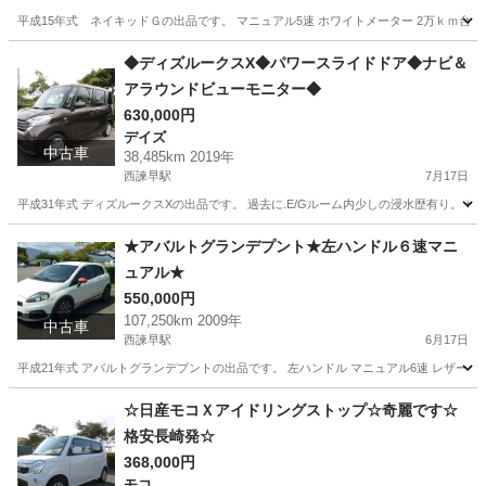
平成15年式 ネイキッドＧの出品です。 マニュアル5速 ホワイトメーター 2万ｋｍ台低走行 ワ
長崎
諫早市
西諫早駅
ネイキッド
オーナー
◆ディズルークスX◆パワースライドドア◆ナビ＆
アラウンドビューモニター◆
630,000円
デイズ
中古車
38,485km 2019年
西諫早駅
7月17日
平成31年式 ディズルークスXの出品です。 過去に.E/Gルーム内少しの浸水歴有り。 奇麗で程
長崎
諫早市
西諫早駅
デイズ
車両
★アバルトグランデプント★左ハンドル６速マニ
ュアル★
550,000円
107,250km 2009年
中古車
西諫早駅
6月17日
平成21年式 アバルトグランデプントの出品です。 左ハンドル マニュアル6速 レザーステアリ
長崎
諫早市
西諫早駅
その他
左ハンドル
☆日産モコＸアイドリングストップ☆奇麗です☆
格安長崎発☆
368,000円
モコ