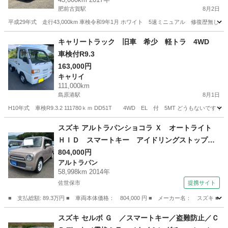
肥前古賀駅
8月2日
平成29年式 走行43,000km 車検令和9年1月 ホワイト 5速ミニュアル 修復歴
長崎
長崎市
肥前古賀駅
スズキ
キャリートラック 旧車 希少 軽トラ 4WD
車検付R9.3
163,000円
キャリイ
111,000km
島原港駅
8月1日
H10年式 車検R9.3.2 111780ｋｍ DD51T 4WD EL 付 5MT どうもない
長崎
島原市
島原港駅
キャリイ
スズキ アルトラパンショコラ Ｘ オートライト
ＨＩＤ スマートキー アイドリングストップ
電動格納ミラー ベンチシート ＣＶＴ 盗難防
804,000円
アルトラパン
止システム ＡＢＳ ＣＤ 衝突安全ボディ エ
58,998km 2014年
アコン パワーステアリング パワーウィンドウ
佐世保市
提携サイト
（車検整備付）
■ 支払総額: 89.3万円 ■ 車両本体価格： 804,000 円 ■ メーカー名： ス
長崎
佐世保市
アルトラパン
スズキ セルボ Ｇ ／スマートキー／盗難防止／Ｃ