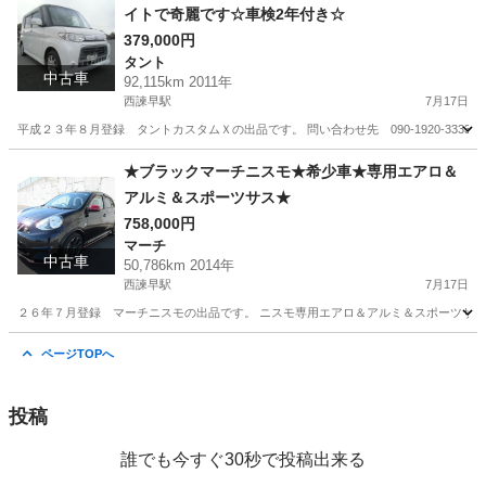
イトで奇麗です☆車検2年付き☆
379,000円
タント
中古車
92,115km 2011年
西諫早駅
7月17日
平成２３年８月登録 タントカスタムＸの出品です。 問い合わせ先 090-1920-3333 
長崎
諫早市
西諫早駅
タント
タントカスタム
★ブラックマーチニスモ★希少車★専用エアロ＆
アルミ＆スポーツサス★
758,000円
マーチ
中古車
50,786km 2014年
西諫早駅
7月17日
２６年７月登録 マーチニスモの出品です。 ニスモ専用エアロ＆アルミ＆スポーツサス
長崎
諫早市
西諫早駅
マーチ
サス
ページTOPへ
投稿
誰でも今すぐ30秒で投稿出来る