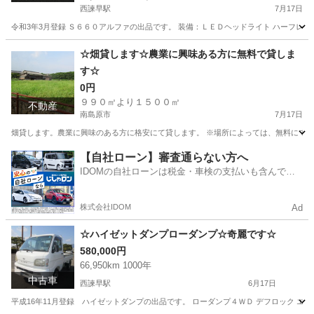
西諫早駅
7月17日
令和3年3月登録 Ｓ６６０アルファの出品です。 装備：ＬＥＤヘッドライト ハーフレザ
長崎
諫早市
西諫早駅
その他
S660
☆畑貸します☆農業に興味ある方に無料で貸しま
す☆
0円
９９０㎡より１５００㎡
不動産
南島原市
7月17日
畑貸します。農業に興味のある方に格安にて貸します。 ※場所によっては、無料にて
長崎
南島原市
土地販売/土地売買
格安
【自社ローン】審査通らない方へ
IDOMの自社ローンは税金・車検の支払いも含んでい
るので毎月の支払額は一定
株式会社IDOM
Ad
☆ハイゼットダンプローダンプ☆奇麗です☆
580,000円
66,950km 1000年
中古車
西諫早駅
6月17日
平成16年11月登録 ハイゼットダンプの出品です。 ローダンプ４ＷＤ デフロック エアコ