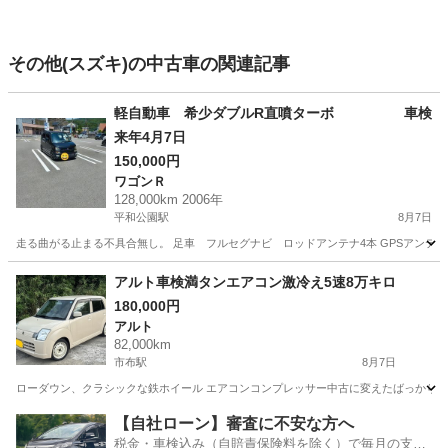
その他(スズキ)の中古車の関連記事
軽自動車 希少ダブルR直噴ターボ 車検
来年4月7日
150,000円
ワゴンＲ
128,000km 2006年
平和公園駅
8月7日
走る曲がる止まる不具合無し。 足車 フルセグナビ ロッドアンテナ4本 GPSアンテナ 
長崎
長崎市
平和公園駅
ワゴンＲ
インテークチャンバー
アルト車検満タンエアコン激冷え5速8万キロ
180,000円
アルト
82,000km
市布駅
8月7日
ローダウン、クラシックな鉄ホイール エアコンコンプレッサー中古に変えたばっかり 真空引
長崎
諫早市
市布駅
アルト
【自社ローン】審査に不安な方へ
税金・車検込み（自賠責保険料を除く）で毎月の支払