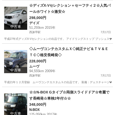
長崎
諫早市
西諫早駅
ダイハツ
ハイゼットダンプ
☆ディズX-Vセレクション＋セーフティ２☆人気パ
ールホワイト☆激安☆
298,000円
デイズ
中古車
51,255km 2015年
西諫早駅
7月17日
平成27年式ディズX-Vセレクションの出品です。 アイドリングストップ プッシュスター
長崎
諫早市
西諫早駅
デイズ
ディズ
◇ムーヴコンテカスタムＸ◇純正ナビ＆ＴＶ＆Ｅ
ＴＣ◇格安長崎発◇
228,000円
ムーヴ
中古車
94,555km 2009年
西諫早駅
7月17日
平成21年１２月登録 ムーヴコンテカスタムＸの出品です。 装備：デェスチャージライ
長崎
諫早市
西諫早駅
ムーヴ
ムーヴコンテ
☆☆N-BOX Gタイプ☆両側スライドドア☆奇麗で
す長崎発☆車検2年付☆☆
348,000円
N-BOX
中古車
125,050km 2017年