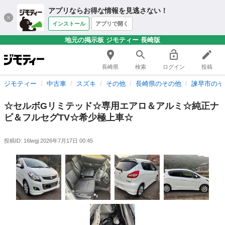
アプリならお得な情報を見逃さない！
インストール
アプリで開く
地元の掲示板 ジモティー 長崎版
長崎県
検索
ログイン
投稿
ジモティー
中古車
スズキ
その他
長崎県のその他
諫早市のそ
☆セルボGリミテッド☆専用エアロ＆アルミ☆純正ナ
ビ＆フルセグTV☆希少極上車☆
投稿ID: 16lwgj
2026年7月17日 00:45