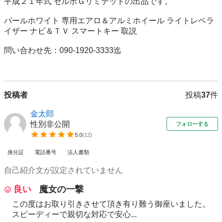
平成２１年式 セルボＧリミテッドの出品です。

パールホワイト 専用エアロ＆アルミホイール ライトレベラ
イザー ナビ＆ＴＶ スマートキー 取説

問い合わせ先：090-1920-3333迄

投稿者
投稿
37
件
金太郎
性別非公開
フォローする
5.0
(
12
)
身分証
電話番号
法人書類
自己紹介文が設定されていません
良い
魔女の一撃
この度はお取り引きさせて頂き有り難う御座いました。
スピーディーで親切な対応で安心...