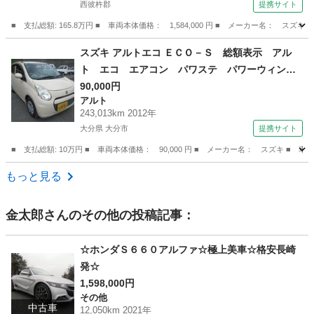
西彼杵郡
提携サイト
ミ 車線逸脱警報 （検9.2）
■ 支払総額: 165.8万円 ■ 車両本体価格： 1,584,000 円 ■ メーカー名
長崎
西彼杵郡
その他
スズキ アルトエコ ＥＣＯ－Ｓ 総額表示 アル
ト エコ エアコン パワステ パワーウィン
ド キーレスキー タイミングチェーン Ｉ－Ｓ
90,000円
アルト
ＴＯＰ （検9.2）
243,013km 2012年
大分県 大分市
提携サイト
■ 支払総額: 10万円 ■ 車両本体価格： 90,000 円 ■ メーカー名： スズキ
大分
大分市
アルト
もっと見る
金太郎
さんのその他の投稿記事：
☆ホンダＳ６６０アルファ☆極上美車☆格安長崎
発☆
1,598,000円
その他
中古車
12,050km 2021年