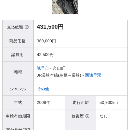
431,500円
支払総額
商品価格
389,000円
諸費用
42,500円
諫早市
- 久山町
地域
JR長崎本線(鳥栖～長崎) -
西諫早駅
ジャンル
その他
年式
2009年
走行距離
50,930km
車検有効期限
修復歴
なし
車台番号(下3