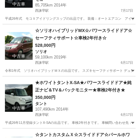
中古車
85,705km 2014年
西諫早駅
7月17日
平成26年式 モコＸアイドリングスップの出品です。 装備：オートエアコン アイド
長崎
諫早市
西諫早駅
モコ
車両
☆ソリオハイブリッドMX☆パワースライドドア☆
セーフティサポート☆車検2年付き☆
528,000円
ソリオ
中古車
59,100km 2019年
西諫早駅
6月17日
令和1年式 ソリオハイブリッドＭＸの出品です。 スズキセーフティサポート デュアルブ
長崎
諫早市
西諫早駅
ソリオ
スライドドア
★ホワイトタントX-SA★パワースライドドア★純
正ナビ＆TV＆バックモニター★車検2年付き★
350,000円
タント
中古車
107,490km 2014年
西諫早駅
6月17日
平成26年11月登録タントX-SAの出品です。 車検2年付きです。 車輌問い合わせ先：090-192
長崎
諫早市
西諫早駅
タント
スライドドア
☆タントカスタムＸ☆スライドドア☆パールホワ