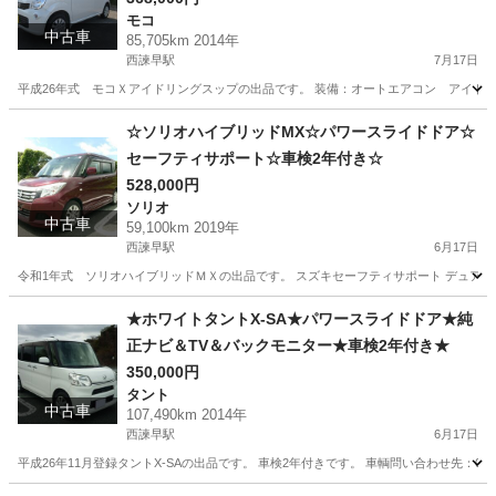
モコ
中古車
85,705km 2014年
西諫早駅
7月17日
平成26年式 モコＸアイドリングスップの出品です。 装備：オートエアコン アイド
長崎
諫早市
西諫早駅
モコ
車両
☆ソリオハイブリッドMX☆パワースライドドア☆
セーフティサポート☆車検2年付き☆
528,000円
ソリオ
中古車
59,100km 2019年
西諫早駅
6月17日
令和1年式 ソリオハイブリッドＭＸの出品です。 スズキセーフティサポート デュアルブ
長崎
諫早市
西諫早駅
ソリオ
スライドドア
★ホワイトタントX-SA★パワースライドドア★純
正ナビ＆TV＆バックモニター★車検2年付き★
350,000円
タント
中古車
107,490km 2014年
西諫早駅
6月17日
平成26年11月登録タントX-SAの出品です。 車検2年付きです。 車輌問い合わせ先：090-192