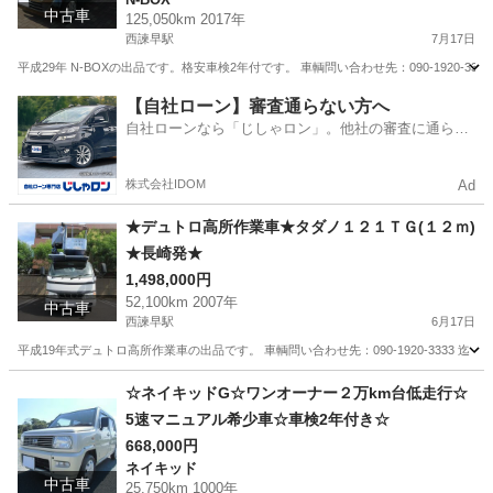
中古車
125,050km 2017年
西諫早駅
7月17日
平成29年 N-BOXの出品です。格安車検2年付です。 車輌問い合わせ先：090-1920-3333
長崎
諫早市
西諫早駅
N-BOX
スライドドア
【自社ローン】審査通らない方へ
自社ローンなら「じしゃロン」。他社の審査に通らな
かった方も
株式会社IDOM
Ad
★デュトロ高所作業車★タダノ１２１ＴＧ(１２ｍ)
★長崎発★
1,498,000円
52,100km 2007年
中古車
西諫早駅
6月17日
平成19年式デュトロ高所作業車の出品です。 車輌問い合わせ先：090-1920-3333 迄
長崎
諫早市
西諫早駅
その他
デュトロ
☆ネイキッドG☆ワンオーナー２万km台低走行☆
5速マニュアル希少車☆車検2年付き☆
668,000円
ネイキッド
中古車
25,750km 1000年