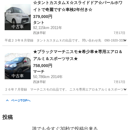
長崎
諫早市
西諫早駅
タント
スライドドア
☆タントカスタムＸ☆スライドドア☆パールホワ
イトで奇麗です☆車検2年付き☆
379,000円
タント
中古車
92,115km 2011年
西諫早駅
7月17日
平成２３年８月登録 タントカスタムＸの出品です。 問い合わせ先 090-1920-3333 
長崎
諫早市
西諫早駅
タント
タントカスタム
★ブラックマーチニスモ★希少車★専用エアロ＆
アルミ＆スポーツサス★
758,000円
マーチ
中古車
50,786km 2014年
西諫早駅
7月17日
２６年７月登録 マーチニスモの出品です。 ニスモ専用エアロ＆アルミ＆スポーツサス
長崎
諫早市
西諫早駅
マーチ
サス
ページTOPへ
投稿
誰でも今すぐ30秒で投稿出来る