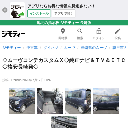
アプリならお得な情報を見逃さない！
インストール
アプリで開く
地元の掲示板 ジモティー 長崎版
長崎県
検索
ログイン
投稿
ジモティー
中古車
ダイハツ
ムーヴ
長崎県のムーヴ
諫早市の
◇ムーヴコンテカスタムＸ◇純正ナビ＆ＴＶ＆ＥＴＣ
◇格安長崎発◇
投稿ID: zbr0p
2026年7月17日 00:45