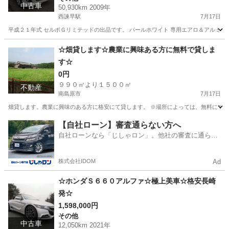
中古車
50,930km 2009年
西諫早駅
7月17日
平成２１年式 セルボＧリミテッドの出品です。 パールホワイト 専用エアロ＆アルミホイール 
長崎
諫早市
西諫早駅
その他
セルボ
☆畑貸します☆農業に興味ある方に無料で貸しま
す☆
0円
９９０㎡より１５００㎡
不動産
南島原市
7月17日
畑貸します。農業に興味のある方に格安にて貸します。 ※場所によっては、無料にて
長崎
南島原市
土地販売/土地売買
格安
【自社ローン】審査通らない方へ
自社ローンなら「じしゃロン」。他社の審査に通らな
かった方も
株式会社IDOM
Ad
☆ホンダＳ６６０アルファ☆極上美車☆格安長崎
発☆
1,598,000円
その他
中古車
12,050km 2021年