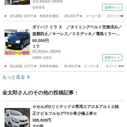
103,400km 2009年
佐世保市
提携サイト
■ 支払総額: 28万円 ■ 車両本体価格： 250,000 円 ■ メーカー名： ダイハツ 
長崎
佐世保市
タント
ダイハツ ミラ Ｘ ／タイミングベルト交換済み／
盗難防止／キーレス／ＣＤデッキ／電格ミラー
（検9.8）
80,000円
ミラ
90,063km 2004年
福岡県 古賀市
提携サイト
■ 支払総額: 11万円 ■ 車両本体価格： 80,000 円 ■ メーカー名： ダイハツ
福岡
古賀市
ミラ
もっと見る
金太郎
さんのその他の投稿記事：
☆セルボGリミテッド☆専用エアロ＆アルミ☆純
正ナビ＆フルセグTV☆希少極上車☆
389,000円
その他