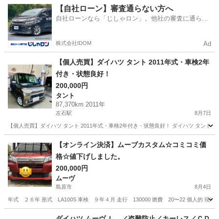
長崎
雲仙市
多比良駅
その他
ハイゼットカーゴ
【自社ローン】審査通らない方へ
自社ローンなら「じしゃロン」。他社の審査に通らな
かった方も
株式会社IDOM
Ad
【個人売買】ダイハツ タント 2011年式・車検2年
付き・状態良好！
200,000円
タント
87,370km 2011年
左石駅
8月7日
【個人売買】ダイハツ タント 2011年式・車検2年付き・状態良好！ ダイハツ タント（2011
長崎
佐世保市
左石駅
タント
【オンライン決済】ムーブカスタム☆コミコミ価
格☆値下げしました。
200,000円
ムーヴ
島原市
8月4日
年式 ２６年 形式 LA100S 車検 ９年４月 走行 130000 燃費 20〜22 個人
長崎
島原市
ムーヴ
ダイハツ ムーヴ Ｌ ／盗難防止／キーレス／ＣＤ