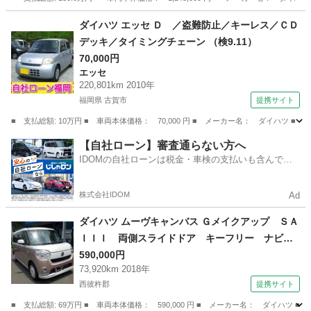
長崎
大村市
ダイハツ
ダイハツ エッセ Ｄ ／盗難防止／キーレス／ＣＤ
デッキ／タイミングチェーン （検9.11）
70,000円
エッセ
220,801km 2010年
福岡県 古賀市
提携サイト
■ 支払総額: 10万円 ■ 車両本体価格： 70,000 円 ■ メーカー名： ダイハツ 
福岡
古賀市
エッセ
【自社ローン】審査通らない方へ
IDOMの自社ローンは税金・車検の支払いも含んでい
るので毎月の支払額は一定
株式会社IDOM
Ad
ダイハツ ムーヴキャンバス Ｇメイクアップ ＳＡ
ＩＩＩ 両側スライドドア キーフリー ナビテ
レビ プッシュスタート （車検整備付）
590,000円
73,920km 2018年
西彼杵郡
提携サイト
■ 支払総額: 69万円 ■ 車両本体価格： 590,000 円 ■ メーカー名： ダイ