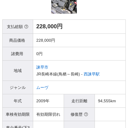
228,000円
支払総額
商品価格
228,000円
諸費用
0円
諫早市
地域
JR長崎本線(鳥栖～長崎) -
西諫早駅
ジャンル
ムーヴ
年式
2009年
走行距離
94,555km
車検有効期限
有効期限切れ
修復歴
車台番号(下3