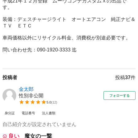
平成21年１２月登録　ムーヴコンテカスタムＸの出品で
す。

装備：デェスチャージライト　オートエアコン　純正ナビ＆
ＴＶ　ＥＴＣ　

車両価格以外にリサイクル料金、消費税が別途必要です。

問い合わせ先：090-1920-3333 迄

投稿者
投稿
37
件
金太郎
性別非公開
フォローする
5.0
(
12
)
身分証
電話番号
法人書類
自己紹介文が設定されていません
良い
魔女の一撃