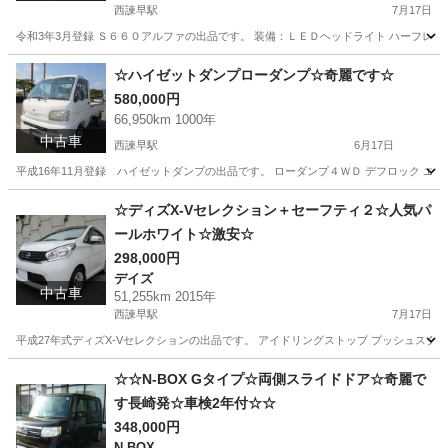
西諫早駅
7月17日
令和3年3月登録 Ｓ６６０アルファの出品です。 装備：ＬＥＤヘッドライト ハーフレザ
長崎
諫早市
西諫早駅
その他
S660
☆ハイゼットダンプローダンプ☆奇麗です☆
580,000円
66,950km 1000年
中古車
西諫早駅
6月17日
平成16年11月登録 ハイゼットダンプの出品です。 ローダンプ４ＷＤ デフロック エアコ
長崎
諫早市
西諫早駅
ダイハツ
ハイゼットダンプ
☆ディズX-Vセレクション＋セーフティ２☆人気パ
ールホワイト☆激安☆
298,000円
デイズ
中古車
51,255km 2015年
西諫早駅
7月17日
平成27年式ディズX-Vセレクションの出品です。 アイドリングストップ プッシュスター
長崎
諫早市
西諫早駅
デイズ
ディズ
☆☆N-BOX Gタイプ☆両側スライドドア☆奇麗で
す長崎発☆車検2年付☆☆
348,000円
N-BOX