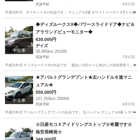
西諫早駅
6月17日
平成15年式 ネイキッドＧの出品です。 マニュアル5速 ホワイトメーター 2万ｋｍ台低走行 ワ
長崎
諫早市
西諫早駅
ネイキッド
オーナー
◆ディズルークスX◆パワースライドドア◆ナビ＆
アラウンドビューモニター◆
630,000円
デイズ
中古車
38,485km 2019年
西諫早駅
7月17日
平成31年式 ディズルークスXの出品です。 過去に.E/Gルーム内少しの浸水歴有り。 奇麗で程
長崎
諫早市
西諫早駅
デイズ
車両
★アバルトグランデプント★左ハンドル６速マニ
ュアル★
550,000円
107,250km 2009年
中古車
西諫早駅
6月17日
平成21年式 アバルトグランデプントの出品です。 左ハンドル マニュアル6速 レザーステアリ
長崎
諫早市
西諫早駅
その他
左ハンドル
☆日産モコＸアイドリングストップ☆奇麗です☆
格安長崎発☆
368,000円