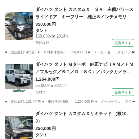
長崎
西彼杵郡
ダイハツ
ダイハツ タント カスタムＸ ＳＡ 左側パワース
ライドドア キーフリー 純正８インチメモリー
ナビ フルセグＴＶ バックカメラ サイドウィ
350,000円
タント
ンカーミラー 純正アルミホイール オートエア
158,030km 2014年
コン アイドリングストップ Ｂｌｕｅｔｏｏｔ
西彼杵郡
提携サイト
ｈ （検9.7）
■ 支払総額: 42万円 ■ 車両本体価格： 350,000 円 ■ メーカー名： ダイ
長崎
西彼杵郡
タント
ダイハツ タフト Ｇターボ 純正ナビ（ＡＭ／ＦＭ
／フルセグ／ＢＴ／ＤＩＳＣ）／バックカメラ／
スマートアシスト／ＥＴＣ／ドライブレコーダー
1,264,000円
56,000km 2021年
／シートヒーター前席／アダプティブクルーズコ
大村市
提携サイト
ントロール／ＬＥＤヘッドライト／コーナーセン
サー （なし）
■ 支払総額: 131.4万円 ■ 車両本体価格： 1,264,000 円 ■ メーカー名
長崎
大村市
ダイハツ
ダイハツ タント カスタムＸリミテッド （検10.
3）
250,000円
タント