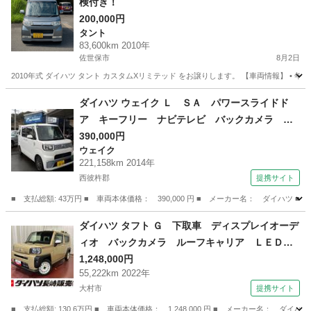
検付き！
200,000円
タント
83,600km 2010年
佐世保市
8月2日
2010年式 ダイハツ タント カスタムXリミテッド をお譲りします。 【車両情報】 • 年式：2010
長崎
佐世保市
タント
ダイハツ ウェイク Ｌ ＳＡ パワースライドド
ア キーフリー ナビテレビ バックカメラ Ｅ
ＴＣ プッシュスタート （検10.1）
390,000円
ウェイク
221,158km 2014年
西彼杵郡
提携サイト
■ 支払総額: 43万円 ■ 車両本体価格： 390,000 円 ■ メーカー名： ダイ
長崎
西彼杵郡
ウェイク
ダイハツ タフト Ｇ 下取車 ディスプレイオーデ
ィオ バックカメラ ルーフキャリア ＬＥＤヘ
ッドランプ スマートキー 衝突被害軽減システ
1,248,000円
55,222km 2022年
ム シートヒーター ＴＶ 電動格納ミラー 衝
大村市
提携サイト
突安全ボディ オートマチックハイビーム （検9.
3）
■ 支払総額: 130.6万円 ■ 車両本体価格： 1,248,000 円 ■ メーカー名