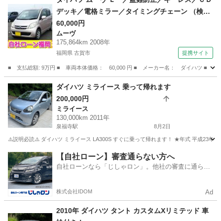
デッキ／電格ミラー／タイミングチェーン （検9.
7）
60,000円
ムーヴ
175,864km 2008年
福岡県 古賀市
提携サイト
■ 支払総額: 9万円 ■ 車両本体価格： 60,000 円 ■ メーカー名： ダイハツ 
福岡
古賀市
ムーヴ
ダイハツ ミライース 乗って帰れます
200,000円
ミライース
130,000km 2011年
泉福寺駅
8月2日
⚠️説明必読⚠️ ダイハツ ミライース LA300S すぐに乗って帰れます！ ★年式 平成23年11
長崎
佐世保市
泉福寺駅
ミライース
【自社ローン】審査通らない方へ
自社ローンなら「じしゃロン」。他社の審査に通らな
かった方も
株式会社IDOM
Ad
2010年 ダイハツ タント カスタムXリミテッド 車