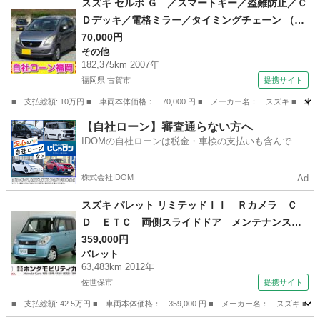
スズキ セルボ Ｇ ／スマートキー／盗難防止／Ｃ
Ｄデッキ／電格ミラー／タイミングチェーン （検
10.4）
70,000円
その他
182,375km 2007年
福岡県 古賀市
提携サイト
■ 支払総額: 10万円 ■ 車両本体価格： 70,000 円 ■ メーカー名： スズキ 
福岡
古賀市
その他
【自社ローン】審査通らない方へ
IDOMの自社ローンは税金・車検の支払いも含んでい
るので毎月の支払額は一定
株式会社IDOM
Ad
スズキ パレット リミテッドＩＩ Ｒカメラ Ｃ
Ｄ ＥＴＣ 両側スライドドア メンテナンスノ
ート 盗難防止機能 助手席エアバック 運転席
359,000円
パレット
エアバック 電格ミラー Ｂカメラ パワーステ
63,483km 2012年
アリング ベンチシート ＡＵＴＯライト スマ
佐世保市
提携サイト
ートキー （検9.2）
■ 支払総額: 42.5万円 ■ 車両本体価格： 359,000 円 ■ メーカー名： ス