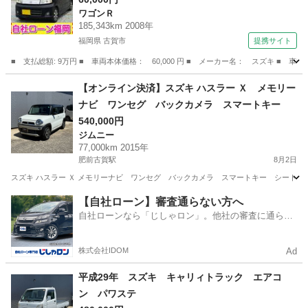
ワゴンＲ
イミングチェーン （検9.6）
185,343km 2008年
福岡県 古賀市
提携サイト
■ 支払総額: 9万円 ■ 車両本体価格： 60,000 円 ■ メーカー名： スズキ 
福岡
古賀市
ワゴンＲ
【オンライン決済】スズキ ハスラー Ｘ メモリー
ナビ ワンセグ バックカメラ スマートキー
540,000円
ジムニー
77,000km 2015年
肥前古賀駅
8月2日
スズキ ハスラー Ｘ メモリーナビ ワンセグ バックカメラ スマートキー シートヒ
長崎
長崎市
肥前古賀駅
ジムニー
ハスラー
【自社ローン】審査通らない方へ
自社ローンなら「じしゃロン」。他社の審査に通らな
かった方も
株式会社IDOM
Ad
平成29年 スズキ キャリィトラック エアコ
ン パワステ