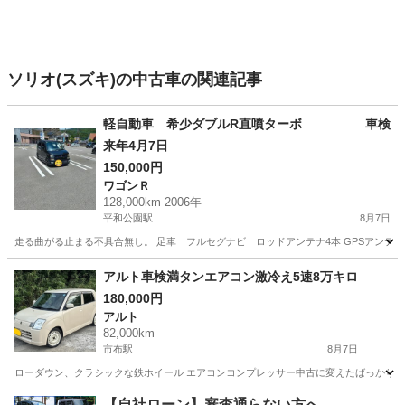
ソリオ(スズキ)の中古車の関連記事
軽自動車 希少ダブルR直噴ターボ 車検
来年4月7日
150,000円
ワゴンＲ
128,000km 2006年
平和公園駅
8月7日
走る曲がる止まる不具合無し。 足車 フルセグナビ ロッドアンテナ4本 GPSアンテナ 
長崎
長崎市
平和公園駅
ワゴンＲ
インテークチャンバー
アルト車検満タンエアコン激冷え5速8万キロ
180,000円
アルト
82,000km
市布駅
8月7日
ローダウン、クラシックな鉄ホイール エアコンコンプレッサー中古に変えたばっかり 真空引
長崎
諫早市
市布駅
アルト
【自社ローン】審査通らない方へ