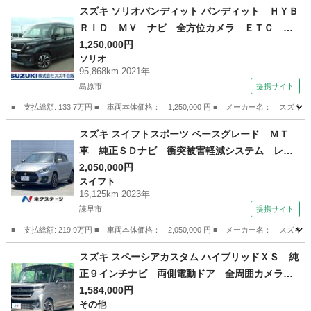
長崎
佐世保市
パレット
スズキ ソリオバンディット バンディット ＨＹＢ
ＲＩＤ ＭＶ ナビ 全方位カメラ ＥＴＣ １
５インチアルミホイール ドライブレコーダー
1,250,000円
ソリオ
オートライト 両側電動スライドドア プッシュ
95,868km 2021年
スタート シートヒーター オートエアコン Ｕ
島原市
提携サイト
ＳＢ 衝突被害軽減システム アイドリングスト
■ 支払総額: 133.7万円 ■ 車両本体価格： 1,250,000 円 ■ メーカー名
ップ 横滑り防止機能 （検10.2）
長崎
島原市
ソリオ
スズキ スイフトスポーツ ベースグレード ＭＴ
車 純正ＳＤナビ 衝突被害軽減システム レー
ダークルーズ 禁煙車 シートヒーター スマー
2,050,000円
スイフト
トキー ＬＥＤヘッド ビルトインＥＴＣ 純正
16,125km 2023年
１７インチアルミ オートライト オートエアコ
諫早市
提携サイト
ン （車検整備付）
■ 支払総額: 219.9万円 ■ 車両本体価格： 2,050,000 円 ■ メーカー名
長崎
諫早市
スイフト
スズキ スペーシアカスタム ハイブリッドＸＳ 純
正９インチナビ 両側電動ドア 全周囲カメラ
衝突被害軽減システム レーダークルーズ 禁煙
1,584,000円
その他
車 ハーフレザーシート コーナーセンサー ス