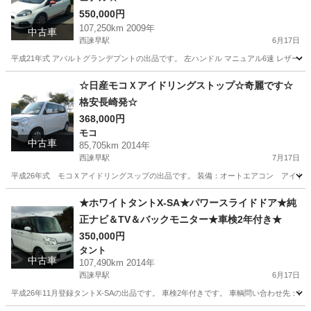
550,000円
107,250km 2009年
中古車
西諫早駅
6月17日
平成21年式 アバルトグランデプントの出品です。 左ハンドル マニュアル6速 レザーステアリ
長崎
諫早市
西諫早駅
その他
左ハンドル
☆日産モコＸアイドリングストップ☆奇麗です☆
格安長崎発☆
368,000円
モコ
中古車
85,705km 2014年
西諫早駅
7月17日
平成26年式 モコＸアイドリングスップの出品です。 装備：オートエアコン アイド
長崎
諫早市
西諫早駅
モコ
車両
★ホワイトタントX-SA★パワースライドドア★純
正ナビ＆TV＆バックモニター★車検2年付き★
350,000円
タント
中古車
107,490km 2014年
西諫早駅
6月17日
平成26年11月登録タントX-SAの出品です。 車検2年付きです。 車輌問い合わせ先：090-192