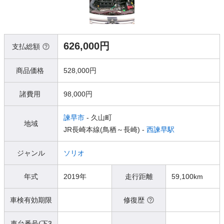
626,000円
支払総額
商品価格
528,000円
諸費用
98,000円
諫早市
- 久山町
地域
JR長崎本線(鳥栖～長崎) -
西諫早駅
ジャンル
ソリオ
年式
2019年
走行距離
59,100km
車検有効期限
修復歴
車台番号(下3