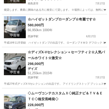
不動産
南島原市
7月17日
畑貸します。農業に興味のある方に格安にて貸します。 ※場所によっては、無料にて
長崎
南島原市
土地販売/土地売買
格安
☆ハイゼットダンプローダンプ☆奇麗です☆
580,000円
66,950km 1000年
中古車
西諫早駅
6月17日
平成16年11月登録 ハイゼットダンプの出品です。 ローダンプ４ＷＤ デフロック エアコ
長崎
諫早市
西諫早駅
ダイハツ
ハイゼットダンプ
☆ディズX-Vセレクション＋セーフティ２☆人気パ
ールホワイト☆激安☆
298,000円
デイズ
中古車
51,255km 2015年
西諫早駅
7月17日
平成27年式ディズX-Vセレクションの出品です。 アイドリングストップ プッシュスター
長崎
諫早市
西諫早駅
デイズ
ディズ
◇ムーヴコンテカスタムＸ◇純正ナビ＆ＴＶ＆Ｅ
ＴＣ◇格安長崎発◇
228,000円