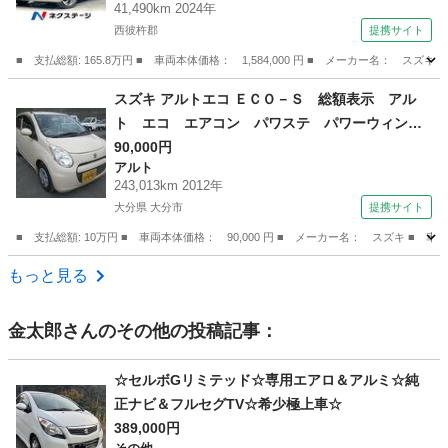
41,490km 2024年
マートキー ＬＥＤヘッド 純正１５インチアル
西彼杵郡
提携サイト
ミ 車線逸脱警報 （検9.2）
■ 支払総額: 165.8万円 ■ 車両本体価格： 1,584,000 円 ■ メーカー名
長崎
西彼杵郡
その他
スズキ アルトエコ ＥＣＯ－Ｓ 総額表示 アル
ト エコ エアコン パワステ パワーウィン
ド キーレスキー タイミングチェーン Ｉ－Ｓ
90,000円
アルト
ＴＯＰ （検9.2）
243,013km 2012年
大分県 大分市
提携サイト
■ 支払総額: 10万円 ■ 車両本体価格： 90,000 円 ■ メーカー名： スズキ
大分
大分市
アルト
もっと見る
金太郎
さんのその他の投稿記事：
☆セルボGリミテッド☆専用エアロ＆アルミ☆純
正ナビ＆フルセグTV☆希少極上車☆
389,000円