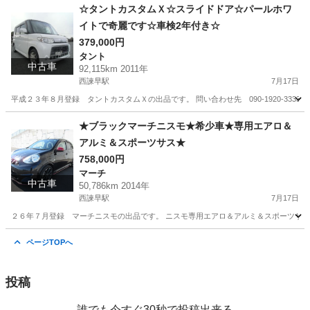
長崎
諫早市
西諫早駅
タント
スライドドア
☆タントカスタムＸ☆スライドドア☆パールホワ
イトで奇麗です☆車検2年付き☆
379,000円
タント
中古車
92,115km 2011年
西諫早駅
7月17日
平成２３年８月登録 タントカスタムＸの出品です。 問い合わせ先 090-1920-3333 
長崎
諫早市
西諫早駅
タント
タントカスタム
★ブラックマーチニスモ★希少車★専用エアロ＆
アルミ＆スポーツサス★
758,000円
マーチ
中古車
50,786km 2014年
西諫早駅
7月17日
２６年７月登録 マーチニスモの出品です。 ニスモ専用エアロ＆アルミ＆スポーツサス
長崎
諫早市
西諫早駅
マーチ
サス
ページTOPへ
投稿
誰でも今すぐ30秒で投稿出来る