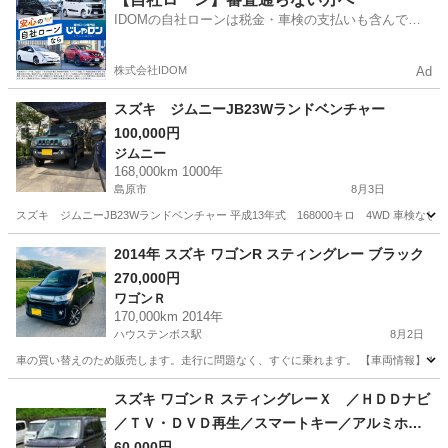
IDOMの自社ローンは税金・車検の支払いも含んでい
るので毎月の支払額は一定
株式会社IDOM
Ad
スズキ ジムニーJB23Wランドベンチャー
100,000円
ジムニー
168,000km 1000年
島原市
8月3日
スズキ ジムニーJB23Wランドベンチャー 平成13年式 168000キロ 4WD 車検な
長崎
島原市
ジムニー
2014年 スズキ ワゴンR スティングレー ブラック
270,000円
ワゴンＲ
170,000km 2014年
ハウステンボス駅
8月2日
車の買い替えのため販売します。走行に問題なく、すぐに乗れます。 【車両情報】 * メーカー：スズ
長崎
佐世保市
ハウステンボス駅
ワゴンＲ
スズキ ワゴンＲ スティングレーＸ ／ＨＤＤナビ
／ＴＶ・ＤＶＤ再生／スマートキー／アルミホイ
ール／ＨＩＤライト／盗難防止／電格ミラー／タ
60,000円