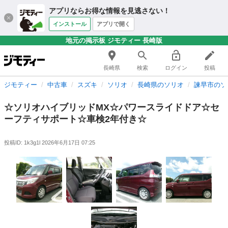
アプリならお得な情報を見逃さない！
インストール
アプリで開く
地元の掲示板 ジモティー 長崎版
長崎県
検索
ログイン
投稿
ジモティー
中古車
スズキ
ソリオ
長崎県のソリオ
諫早市のソ
☆ソリオハイブリッドMX☆パワースライドドア☆セ
ーフティサポート☆車検2年付き☆
投稿ID: 1k3g1l
2026年6月17日 07:25