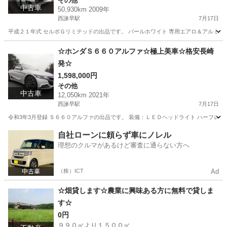
その他
中古車
50,930km 2009年
西諫早駅
7月17日
平成２１年式 セルボＧリミテッドの出品です。 パールホワイト 専用エアロ＆アルミホイール 
長崎
諫早市
西諫早駅
その他
セルボ
☆ホンダＳ６６０アルファ☆極上美車☆格安長崎
発☆
1,598,000円
その他
中古車
12,050km 2021年
西諫早駅
7月17日
令和3年3月登録 Ｓ６６０アルファの出品です。 装備：ＬＥＤヘッドライト ハーフレザ
長崎
諫早市
西諫早駅
その他
S660
自社ローンに頼らず車にノレル
理想のクルマがあるけど審査に通らない方へ
（株）ICT
Ad
☆畑貸します☆農業に興味ある方に無料で貸しま
す☆
0円
９９０㎡より１５００㎡