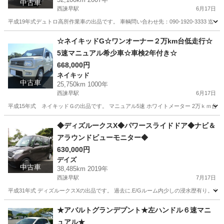
中古車
西諫早駅
6月17日
平成19年式デュトロ高所作業車の出品です。 車輌問い合わせ先：090-1920-3333 迄
長崎
諫早市
西諫早駅
その他
デュトロ
☆ネイキッドG☆ワンオーナー２万km台低走行☆
5速マニュアル希少車☆車検2年付き☆
668,000円
ネイキッド
中古車
25,750km 1000年
西諫早駅
6月17日
平成15年式 ネイキッドＧの出品です。 マニュアル5速 ホワイトメーター 2万ｋｍ台低走行 ワ
長崎
諫早市
西諫早駅
ネイキッド
オーナー
◆ディズルークスX◆パワースライドドア◆ナビ＆
アラウンドビューモニター◆
630,000円
デイズ
中古車
38,485km 2019年
西諫早駅
7月17日
平成31年式 ディズルークスXの出品です。 過去に.E/Gルーム内少しの浸水歴有り。 奇麗で程
長崎
諫早市
西諫早駅
デイズ
車両
★アバルトグランデプント★左ハンドル６速マニ
ュアル★