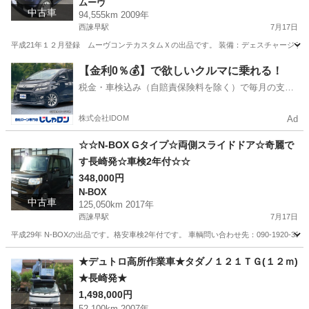
ムーヴ
中古車
94,555km 2009年
西諫早駅
7月17日
平成21年１２月登録 ムーヴコンテカスタムＸの出品です。 装備：デェスチャージライ
長崎
諫早市
西諫早駅
ムーヴ
ムーヴコンテ
【金利0％💰】で欲しいクルマに乗れる！
税金・車検込み（自賠責保険料を除く）で毎月の支払
額は一定の自社ローン🚗
株式会社IDOM
Ad
☆☆N-BOX Gタイプ☆両側スライドドア☆奇麗で
す長崎発☆車検2年付☆☆
348,000円
N-BOX
中古車
125,050km 2017年
西諫早駅
7月17日
平成29年 N-BOXの出品です。格安車検2年付です。 車輌問い合わせ先：090-1920-3333
長崎
諫早市
西諫早駅
N-BOX
スライドドア
★デュトロ高所作業車★タダノ１２１ＴＧ(１２ｍ)
★長崎発★
1,498,000円
52,100km 2007年