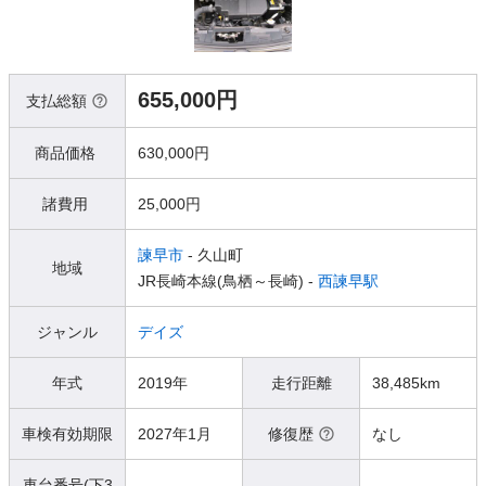
655,000円
支払総額
商品価格
630,000円
諸費用
25,000円
諫早市
- 久山町
地域
JR長崎本線(鳥栖～長崎) -
西諫早駅
ジャンル
デイズ
年式
2019年
走行距離
38,485km
車検有効期限
2027年1月
修復歴
なし
車台番号(下3