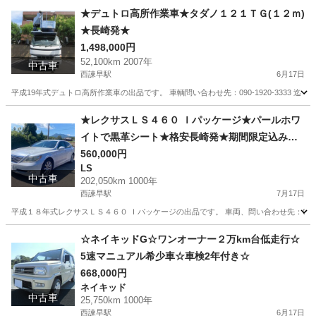
長崎
諫早市
西諫早駅
N-BOX
スライドドア
★デュトロ高所作業車★タダノ１２１ＴＧ(１２ｍ)
★長崎発★
1,498,000円
52,100km 2007年
中古車
西諫早駅
6月17日
平成19年式デュトロ高所作業車の出品です。 車輌問い合わせ先：090-1920-3333 迄
長崎
諫早市
西諫早駅
その他
デュトロ
★レクサスＬＳ４６０ Ｉパッケージ★パールホワ
イトで黒革シート★格安長崎発★期間限定込み込
み５５万円★
560,000円
LS
中古車
202,050km 1000年
西諫早駅
7月17日
平成１８年式レクサスＬＳ４６０ Ｉパッケージの出品です。 車両、問い合わせ先：090-19
長崎
諫早市
西諫早駅
LS
車両
☆ネイキッドG☆ワンオーナー２万km台低走行☆
5速マニュアル希少車☆車検2年付き☆
668,000円
ネイキッド
中古車
25,750km 1000年
西諫早駅
6月17日