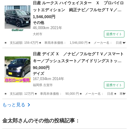
長崎
諫早市
フーガ
日産 ルークス ハイウェイスター Ｘ プロパイロ
ットエディション 純正ナビ／フルセグＴＶ／全
方位カメラ／両側パワースライドドア／エマージ
1,546,000円
その他
ェンシーブレーキ／プロパイロット／ＥＴＣ／ド
46,000km 2021年
ライブレコーダー／コーナーセンサー／純正１４
大村市
提携サイト
インチアルミホイール （なし）
■ 支払総額: 159.4万円 ■ 車両本体価格： 1,546,000 円 ■ メーカー名
長崎
大村市
その他
日産 デイズ Ｘ ／ナビ／フルセグＴＶ／スマート
キー／プッシュスタート／アイドリングストップ
／ウィンカーミラー／タイミングチェーン （検9.
90,000円
デイズ
6）
167,034km 2014年
福岡県 古賀市
提携サイト
■ 支払総額: 12万円 ■ 車両本体価格： 90,000 円 ■ メーカー名： 日産 
福岡
古賀市
デイズ
もっと見る
金太郎
さんのその他の投稿記事：