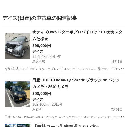
デイズ(日産)の中古車の関連記事
★ディズHWS GターボプロパイロットED★カスタ
ム仕様★
898,000円
デイズ
13,454km 2019年
島原港駅
8月1日
令和1年式ディズＨＷＳ Ｇターボプロパイロットエディションの出品です。 LEDヘッドラ
長崎
南島原市
島原港駅
デイズ
ディズ
日産 ROOX Highway Star ★ ブラック ★ バック
カメラ・360°カメラ
300,000円
デイズ
102,100km 2015年
左石駅
7月31日
日産 ROOX Highway Star ★ ブラック ★ バックカメラ・360°カメラ スタイリッ
長崎
佐世保市
左石駅
デイズ
【自社ローン】審査通らない方へ