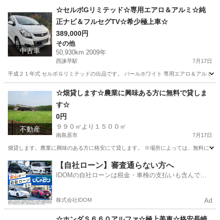
☆セルボGリミテッド☆専用エアロ＆アルミ☆純
正ナビ＆フルセグTV☆希少極上車☆
389,000円
その他
中古車
50,930km 2009年
西諫早駅
7月17日
平成２１年式 セルボＧリミテッドの出品です。 パールホワイト 専用エアロ＆アルミホイール 
長崎
諫早市
西諫早駅
その他
セルボ
☆畑貸します☆農業に興味ある方に無料で貸しま
す☆
0円
９９０㎡より１５００㎡
不動産
南島原市
7月17日
畑貸します。農業に興味のある方に格安にて貸します。 ※場所によっては、無料にて
長崎
南島原市
土地販売/土地売買
格安
【自社ローン】審査通らない方へ
IDOMの自社ローンは税金・車検の支払いも含んでい
るので毎月の支払額は一定
株式会社IDOM
Ad
☆ホンダＳ６６０アルファ☆極上美車☆格安長崎