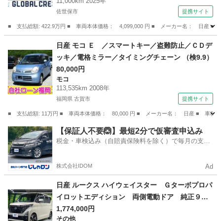
11,000km 2025年
佐世保市
提携サイト
■ 支払総額: 422.9万円 ■ 車両本体価格： 4,099,000 円 ■ メーカー名
長崎
佐世保市
エクストレイル
日産 モコ Ｅ ／スマートキー／盗難防止／ＣＤデ
ッキ／電格ミラー／タイミングチェーン （検9.9）
80,000円
モコ
113,535km 2008年
福岡県 古賀市
提携サイト
■ 支払総額: 11万円 ■ 車両本体価格： 80,000 円 ■ メーカー名： 日産 ■
福岡
古賀市
モコ
【保証人不要🙆】最短2分で仮審査申込み
税金・車検込み（自賠責保険料を除く）で毎月の支払
額は一定の自社ローン🚗
株式会社IDOM
Ad
日産 ルークス ハイウェイスター Ｇターボプロパ
イロットエディション 両側電動ドア 純正９イ
ンチナビ 全周囲カメラ レーダークルーズ 禁
1,774,000円
その他
煙車 ドラレコ スマートキー ＬＥＤヘッド