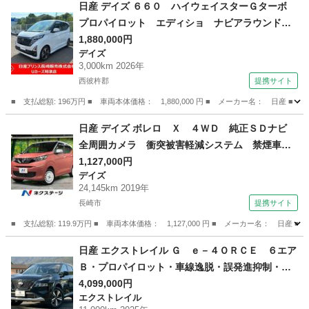
日産 デイズ ６６０ ハイウェイスターＧターボ
プロパイロット エディショ ナビアラウンドビ
ューモニタードラレコＥＴＣ （なし）
1,880,000円
デイズ
3,000km 2026年
西彼杵郡
提携サイト
■ 支払総額: 196万円 ■ 車両本体価格： 1,880,000 円 ■ メーカー名： 
長崎
西彼杵郡
デイズ
日産 デイズ ボレロ Ｘ ４ＷＤ 純正ＳＤナビ
全周囲カメラ 衝突被害軽減システム 禁煙車
ハーフレザーシート ドラレコ コーナーセンサ
1,127,000円
デイズ
ー スマートキー 純正１４インチアルミ オー
24,145km 2019年
トハイビーム 車線逸脱警報 オートライト （検
長崎市
提携サイト
8.10）
■ 支払総額: 119.9万円 ■ 車両本体価格： 1,127,000 円 ■ メーカー名
長崎
長崎市
デイズ
日産 エクストレイル Ｇ ｅ－４ＯＲＣＥ ６エア
Ｂ・プロパイロット・車線逸脱・誤発進抑制・標
識認識・Ａパーキング・電子Ｐ／Ａホールド・デ
4,099,000円
エクストレイル
ジタルＭ・置くだけ充電・ＨＵＤ （検10.2）