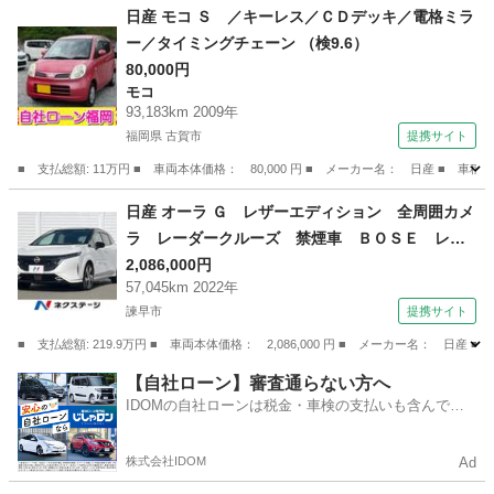
長崎
長崎市
その他
日産 モコ Ｓ ／キーレス／ＣＤデッキ／電格ミラ
ー／タイミングチェーン （検9.6）
80,000円
モコ
93,183km 2009年
福岡県 古賀市
提携サイト
■ 支払総額: 11万円 ■ 車両本体価格： 80,000 円 ■ メーカー名： 日産 ■ 
福岡
古賀市
モコ
日産 オーラ Ｇ レザーエディション 全周囲カメ
ラ レーダークルーズ 禁煙車 ＢＯＳＥ レザ
ーシート スマートキー ＬＥＤヘッド ビルト
2,086,000円
57,045km 2022年
インＥＴＣ 純正１７インチアルミ オートハイ
諫早市
提携サイト
ビーム オートライト オートエアコン Ｂｌｕ
ｅｔｏｏｔｈ （検9.9）
■ 支払総額: 219.9万円 ■ 車両本体価格： 2,086,000 円 ■ メーカー名
長崎
諫早市
日産
【自社ローン】審査通らない方へ
IDOMの自社ローンは税金・車検の支払いも含んでい
るので毎月の支払額は一定
株式会社IDOM
Ad