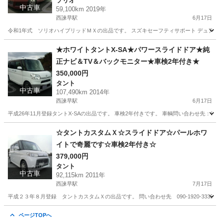
ソリオ
中古車
59,100km 2019年
西諫早駅
6月17日
令和1年式 ソリオハイブリッドＭＸの出品です。 スズキセーフティサポート デュアルブ
長崎
諫早市
西諫早駅
ソリオ
スライドドア
★ホワイトタントX-SA★パワースライドドア★純
正ナビ＆TV＆バックモニター★車検2年付き★
350,000円
タント
中古車
107,490km 2014年
西諫早駅
6月17日
平成26年11月登録タントX-SAの出品です。 車検2年付きです。 車輌問い合わせ先：090-192
長崎
諫早市
西諫早駅
タント
スライドドア
☆タントカスタムＸ☆スライドドア☆パールホワ
イトで奇麗です☆車検2年付き☆
379,000円
タント
中古車
92,115km 2011年
西諫早駅
7月17日
平成２３年８月登録 タントカスタムＸの出品です。 問い合わせ先 090-1920-3333 
長崎
諫早市
西諫早駅
タント
タントカスタム
ページTOPへ