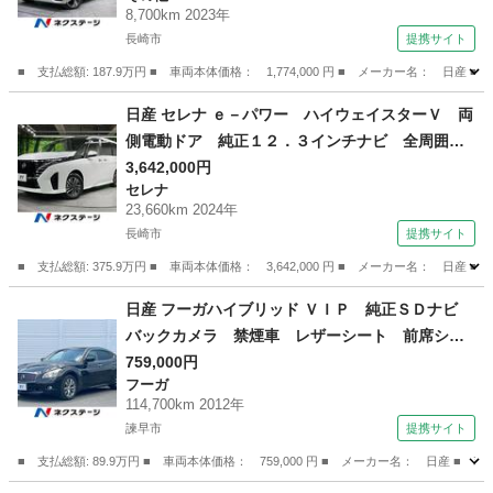
8,700km 2023年
ビルトインＥＴＣ 純正１５インチアルミ オー
長崎市
提携サイト
トライト オートエアコン Ｂｌｕｅｔｏｏｔｈ
■ 支払総額: 187.9万円 ■ 車両本体価格： 1,774,000 円 ■ メーカー名
（車検整備付）
長崎
長崎市
その他
日産 セレナ ｅ－パワー ハイウェイスターＶ 両
側電動ドア 純正１２．３インチナビ 全周囲カ
メラ プロパイロット フリップダウン 禁煙
3,642,000円
セレナ
車 ドラレコ コーナーセンサー スマートキ
23,660km 2024年
ー ＬＥＤヘッド ＥＴＣ 純正１６インチアル
長崎市
提携サイト
ミ 車線逸脱警報 （検9.9）
■ 支払総額: 375.9万円 ■ 車両本体価格： 3,642,000 円 ■ メーカー名
長崎
長崎市
セレナ
日産 フーガハイブリッド ＶＩＰ 純正ＳＤナビ
バックカメラ 禁煙車 レザーシート 前席シー
トエアコン スマートキー ＨＩＤヘッド ビル
759,000円
フーガ
トインＥＴＣ クルコン 純正１８インチアル
114,700km 2012年
ミ オートライト デュアルエアコン Ｂｌｕｅ
諫早市
提携サイト
ｔｏｏｔｈ （検9.8）
■ 支払総額: 89.9万円 ■ 車両本体価格： 759,000 円 ■ メーカー名： 日