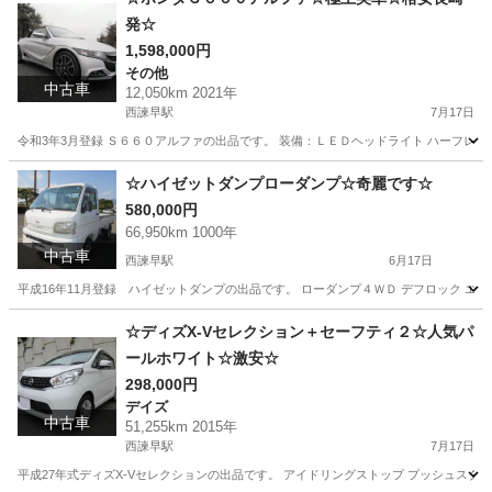
発☆
1,598,000円
その他
中古車
12,050km 2021年
西諫早駅
7月17日
令和3年3月登録 Ｓ６６０アルファの出品です。 装備：ＬＥＤヘッドライト ハーフレザ
長崎
諫早市
西諫早駅
その他
S660
☆ハイゼットダンプローダンプ☆奇麗です☆
580,000円
66,950km 1000年
中古車
西諫早駅
6月17日
平成16年11月登録 ハイゼットダンプの出品です。 ローダンプ４ＷＤ デフロック エアコ
長崎
諫早市
西諫早駅
ダイハツ
ハイゼットダンプ
☆ディズX-Vセレクション＋セーフティ２☆人気パ
ールホワイト☆激安☆
298,000円
デイズ
中古車
51,255km 2015年
西諫早駅
7月17日
平成27年式ディズX-Vセレクションの出品です。 アイドリングストップ プッシュスター