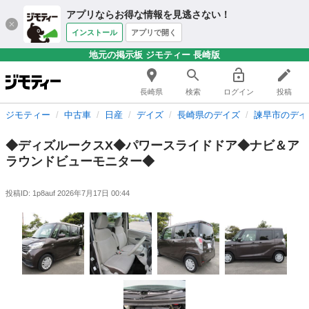
アプリならお得な情報を見逃さない！
インストール
アプリで開く
地元の掲示板 ジモティー 長崎版
長崎県
検索
ログイン
投稿
ジモティー
中古車
日産
デイズ
長崎県のデイズ
諫早市のデイ
◆ディズルークスX◆パワースライドドア◆ナビ＆ア
ラウンドビューモニター◆
投稿ID: 1p8auf
2026年7月17日 00:44