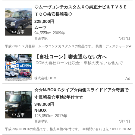
長崎
諫早市
西諫早駅
デイズ
ディズ
◇ムーヴコンテカスタムＸ◇純正ナビ＆ＴＶ＆Ｅ
ＴＣ◇格安長崎発◇
228,000円
ムーヴ
中古車
94,555km 2009年
西諫早駅
7月17日
平成21年１２月登録 ムーヴコンテカスタムＸの出品です。 装備：デェスチャージライ
長崎
諫早市
西諫早駅
ムーヴ
ムーヴコンテ
【自社ローン】審査通らない方へ
IDOMの自社ローンは税金・車検の支払いも含んでい
るので毎月の支払額は一定
株式会社IDOM
Ad
☆☆N-BOX Gタイプ☆両側スライドドア☆奇麗で
す長崎発☆車検2年付☆☆
348,000円
N-BOX
中古車
125,050km 2017年
西諫早駅
7月17日
平成29年 N-BOXの出品です。格安車検2年付です。 車輌問い合わせ先：090-1920-3333