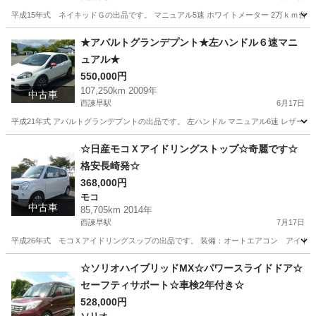
平成15年式 ネイキッドＧの出品です。 マニュアル5速 ホワイトメーター 2万ｋｍ台低走行 ワ
長崎
諫早市
西諫早駅
ネイキッド
オーナー
★アバルトグランデプント★左ハンドル６速マニ
ュアル★
550,000円
107,250km 2009年
中古車
西諫早駅
6月17日
平成21年式 アバルトグランデプントの出品です。 左ハンドル マニュアル6速 レザーステアリ
長崎
諫早市
西諫早駅
その他
左ハンドル
☆日産モコＸアイドリングストップ☆奇麗です☆
格安長崎発☆
368,000円
モコ
中古車
85,705km 2014年
西諫早駅
7月17日
平成26年式 モコＸアイドリングスップの出品です。 装備：オートエアコン アイド
長崎
諫早市
西諫早駅
モコ
車両
☆ソリオハイブリッドMX☆パワースライドドア☆
セーフティサポート☆車検2年付き☆
528,000円