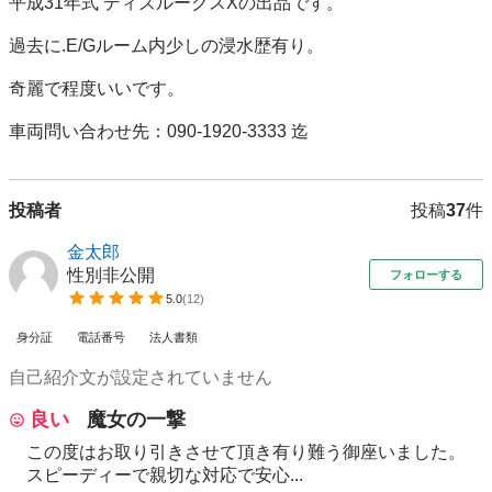
平成31年式 ディズルークスXの出品です。

過去に.E/Gルーム内少しの浸水歴有り。

奇麗で程度いいです。

車両問い合わせ先：090-1920-3333 迄
投稿者
投稿
37
件
金太郎
性別非公開
フォローする
5.0
(
12
)
身分証
電話番号
法人書類
自己紹介文が設定されていません
良い
魔女の一撃
この度はお取り引きさせて頂き有り難う御座いました。
スピーディーで親切な対応で安心...