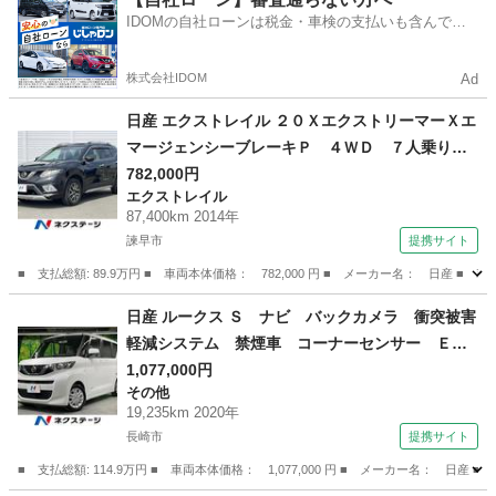
IDOMの自社ローンは税金・車検の支払いも含んでい
るので毎月の支払額は一定
株式会社IDOM
Ad
日産 エクストレイル ２０ＸエクストリーマーＸエ
マージェンシーブレーキＰ ４ＷＤ ７人乗り
純正ＳＤナビ 全周囲カメラ 禁煙車 レザー調
782,000円
エクストレイル
シート コーナーセンサー スマートキー ビル
87,400km 2014年
トインＥＴＣ クルコン 純正１７インチアル
諫早市
提携サイト
ミ 車線逸脱警報 オートライト デュアルエア
■ 支払総額: 89.9万円 ■ 車両本体価格： 782,000 円 ■ メーカー名： 日
コン （検9.2）
長崎
諫早市
エクストレイル
日産 ルークス Ｓ ナビ バックカメラ 衝突被害
軽減システム 禁煙車 コーナーセンサー ＥＴ
Ｃ オートハイビーム オートライト Ｂｌｕｅ
1,077,000円
その他
ｔｏｏｔｈ ＣＤ ＤＶＤ再生 （検8.11）
19,235km 2020年
長崎市
提携サイト
■ 支払総額: 114.9万円 ■ 車両本体価格： 1,077,000 円 ■ メーカー名