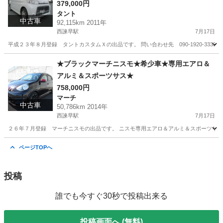
379,000円
タント
中古車
92,115km 2011年
西諫早駅
7月17日
平成２３年８月登録 タントカスタムＸの出品です。 問い合わせ先 090-1920-3333 
長崎
諫早市
西諫早駅
タント
タントカスタム
★ブラックマーチニスモ★希少車★専用エアロ＆
アルミ＆スポーツサス★
758,000円
マーチ
中古車
50,786km 2014年
西諫早駅
7月17日
２６年７月登録 マーチニスモの出品です。 ニスモ専用エアロ＆アルミ＆スポーツサス
長崎
諫早市
西諫早駅
マーチ
サス
ページTOPへ
投稿
誰でも今すぐ30秒で投稿出来る
投稿画面へ (無料)