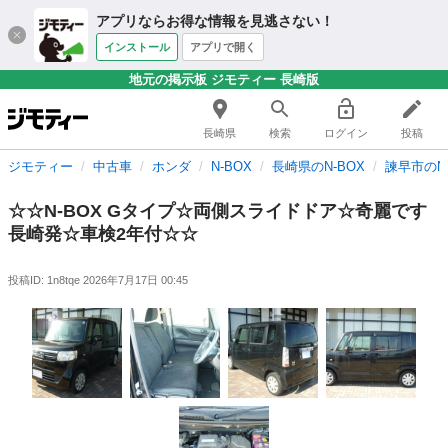
アプリならお得な情報を見逃さない！
インストール
アプリで開く
地元の掲示板 ジモティー 長崎版
長崎県
検索
ログイン
投稿
ジモティー
中古車
ホンダ
N-BOX
長崎県のN-BOX
諫早市のN-
☆☆N-BOX Gタイプ☆両側スライドドア☆奇麗です
長崎発☆車検2年付☆☆
投稿ID: 1n8tqe
2026年7月17日 00:45