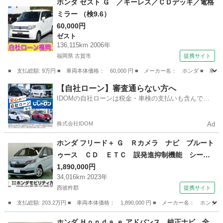
ホンダ ゼスト Ｇ ／キーレス／ＣＤデッキ／電格
ミラー （検9.6）
60,000円
ゼスト
136,115km 2006年
福岡県 古賀市
提携サイト
■ 支払総額: 9万円 ■ 車両本体価格： 60,000 円 ■ メーカー名： ホンダ ■ 車
福岡
古賀市
ゼスト
【自社ローン】審査通らない方へ
IDOMの自社ローンは税金・車検の支払いも含んでい
るので毎月の支払額は一定
株式会社IDOM
Ad
ホンダ フリード＋ Ｇ Ｒカメラ ナビ ブルート
ゥース ＣＤ ＥＴＣ 誤発進抑制機能 シート
ヒータ スマキー オートクルーズ 盗難防止シ
1,890,000円
34,016km 2023年
ステム リアカメラ ＡＢＳ エアバック 両側
西彼杵郡
提携サイト
電動ドア ＥＳＣ ＬＥＤヘッド Ｗエアバッグ
（車検整備付）
■ 支払総額: 203.2万円 ■ 車両本体価格： 1,890,000 円 ■ メーカー名
長崎
西彼杵郡
ホンダ
ホンダ Ｈｏｎｄａ ｅ アドバンス 純正ナビ 全