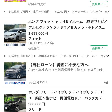
福岡県 古賀市
提携サイト
■ 支払総額: 9万円 ■ 車両本体価格： 60,000 円 ■ メーカー名： ホンダ ■
福岡
古賀市
ライフ
ホンダ フィット ｅ：ＨＥＶホーム 純８型ナビ／
フルセグ／ＤＶＤ／ＢＴ／Ｂカメラ・革Ｈ／ステ
リモ・ＥＴＣ・シャトル純１５ＡＷ・ＬＥＤヘッ
1,699,000円
フィット
ドライト／ライトレベライザー・ＡハイＢ・Ａリ
20,000km 2020年
トラＭ・ホンダＳ・誤発進・コーナーセンサー
佐世保市
提携サイト
（なし）
■ 支払総額: 181.8万円 ■ 車両本体価格： 1,699,000 円 ■ メーカー名
長崎
佐世保市
フィット
【自社ローン】審査に不安な方へ
税金・車検込み（自賠責保険料を除く）で毎月の支払
額は一定の自社ローン🚗
株式会社IDOM
Ad
ホンダ フリードハイブリッド ハイブリッド・Ｅ
Ｘ 純正９型ナビ 両側電動ドア バックカメ
ラ 衝突被害軽減システム レーダークルーズ
900,000円
フリード
禁煙車 ハーフレザーシート コーナーセンサ