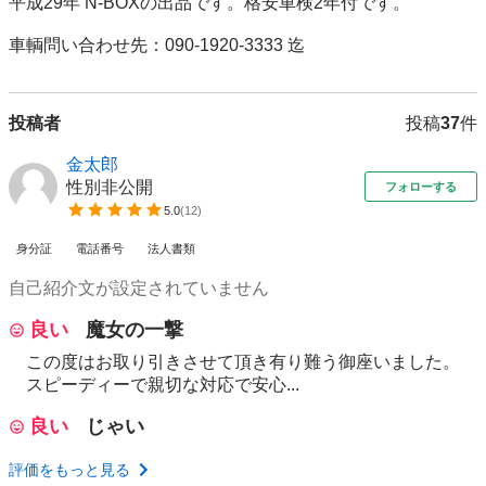
平成29年 N-BOXの出品です。格安車検2年付です。

車輌問い合わせ先：090-1920-3333 迄
投稿者
投稿
37
件
金太郎
性別非公開
フォローする
5.0
(
12
)
身分証
電話番号
法人書類
自己紹介文が設定されていません
良い
魔女の一撃
この度はお取り引きさせて頂き有り難う御座いました。
スピーディーで親切な対応で安心...
良い
じゃい
評価をもっと見る