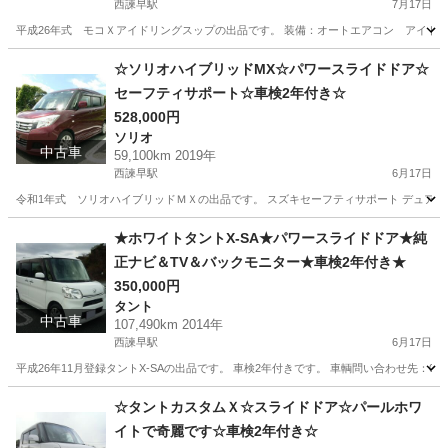
西諫早駅
7月17日
平成26年式 モコＸアイドリングスップの出品です。 装備：オートエアコン アイド
長崎
諫早市
西諫早駅
モコ
車両
☆ソリオハイブリッドMX☆パワースライドドア☆
セーフティサポート☆車検2年付き☆
528,000円
ソリオ
中古車
59,100km 2019年
西諫早駅
6月17日
令和1年式 ソリオハイブリッドＭＸの出品です。 スズキセーフティサポート デュアルブ
長崎
諫早市
西諫早駅
ソリオ
スライドドア
★ホワイトタントX-SA★パワースライドドア★純
正ナビ＆TV＆バックモニター★車検2年付き★
350,000円
タント
中古車
107,490km 2014年
西諫早駅
6月17日
平成26年11月登録タントX-SAの出品です。 車検2年付きです。 車輌問い合わせ先：090-192
長崎
諫早市
西諫早駅
タント
スライドドア
☆タントカスタムＸ☆スライドドア☆パールホワ
イトで奇麗です☆車検2年付き☆