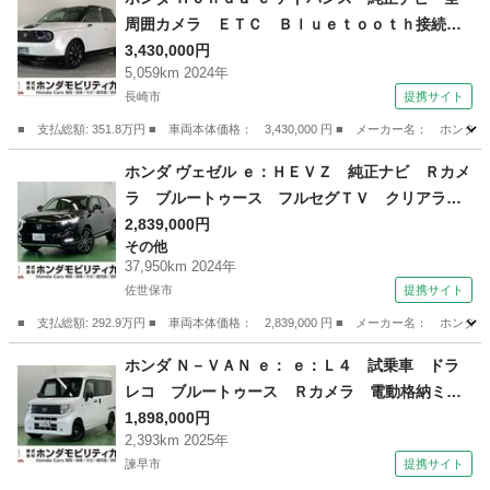
周囲カメラ ＥＴＣ Ｂｌｕｅｔｏｏｔｈ接続
イモビライザー サイドエアバック バックモニ
3,430,000円
5,059km 2024年
ター シ－トヒ－タ－ コーナーセンサー レー
長崎市
提携サイト
ンキープアシスト オートライト ドラレコ エ
アバック （検9.9）
■ 支払総額: 351.8万円 ■ 車両本体価格： 3,430,000 円 ■ メーカー名：
長崎
長崎市
ホンダ
ホンダ ヴェゼル ｅ：ＨＥＶＺ 純正ナビ Ｒカメ
ラ ブルートゥース フルセグＴＶ クリアラン
スソナ－ パワートランク ＬＫＡＳ 追従 地
2,839,000円
その他
上デジタル ＢＴオーディオ サイドカーテンエ
37,950km 2024年
アバック ＵＳＢ ＥＴＣ付 両席エアバック
佐世保市
提携サイト
盗難防止 （検9.2）
■ 支払総額: 292.9万円 ■ 車両本体価格： 2,839,000 円 ■ メーカー名
長崎
佐世保市
その他
ホンダ Ｎ－ＶＡＮ ｅ： ｅ：Ｌ４ 試乗車 ドラ
レコ ブルートゥース Ｒカメラ 電動格納ミラ
ー パワーウィンドウ フルセグテレビ 横滑り
1,898,000円
2,393km 2025年
防止 カーテンエアバック バックカメラ シー
諫早市
提携サイト
トヒーター スマートキー ＵＳＢポート オー