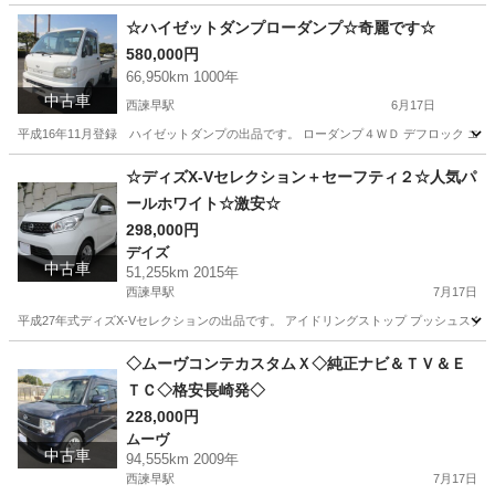
長崎
南島原市
土地販売/土地売買
格安
☆ハイゼットダンプローダンプ☆奇麗です☆
580,000円
66,950km 1000年
中古車
西諫早駅
6月17日
平成16年11月登録 ハイゼットダンプの出品です。 ローダンプ４ＷＤ デフロック エアコ
長崎
諫早市
西諫早駅
ダイハツ
ハイゼットダンプ
☆ディズX-Vセレクション＋セーフティ２☆人気パ
ールホワイト☆激安☆
298,000円
デイズ
中古車
51,255km 2015年
西諫早駅
7月17日
平成27年式ディズX-Vセレクションの出品です。 アイドリングストップ プッシュスター
長崎
諫早市
西諫早駅
デイズ
ディズ
◇ムーヴコンテカスタムＸ◇純正ナビ＆ＴＶ＆Ｅ
ＴＣ◇格安長崎発◇
228,000円
ムーヴ
中古車
94,555km 2009年
西諫早駅
7月17日