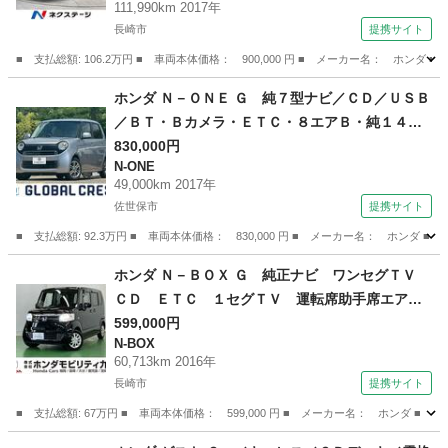
111,990km 2017年
ー スマートキー ＨＩＤヘッド ビルトインＥ
長崎市
提携サイト
ＴＣ 純正１６インチアルミ （車検整備付）
■ 支払総額: 106.2万円 ■ 車両本体価格： 900,000 円 ■ メーカー名： 
長崎
長崎市
フリード
ホンダ Ｎ－ＯＮＥ Ｇ 純７型ナビ／ＣＤ／ＵＳＢ
／ＢＴ・Ｂカメラ・ＥＴＣ・８エアＢ・純１４Ａ
Ｗ・社外ＬＥＤヘッドライト／ライトレベライザ
830,000円
N-ONE
ー・電格ミラー・シティブレーキアシスト・車線
49,000km 2017年
逸脱警報・誤発進抑制・ＵＳＢ （なし）
佐世保市
提携サイト
■ 支払総額: 92.3万円 ■ 車両本体価格： 830,000 円 ■ メーカー名： ホ
長崎
佐世保市
N-ONE
ホンダ Ｎ－ＢＯＸ Ｇ 純正ナビ ワンセグＴＶ
ＣＤ ＥＴＣ １セグＴＶ 運転席助手席エアバ
ッグ ナビテレビ 格納ミラー 点検記録簿 ス
599,000円
N-BOX
マキー 両スライドドア リモコンキー 衝突安
60,713km 2016年
全ボディ 横滑り防止 ＡＢＳ ベンチシート
長崎市
提携サイト
（検9.12）
■ 支払総額: 67万円 ■ 車両本体価格： 599,000 円 ■ メーカー名： ホン
長崎
長崎市
N-BOX