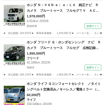
ホンダ Ｎ－ＶＡＮ ｅ： ｅ：Ｌ４ 純正ナビ Ｒ
カメラ ブルートゥース フルセグＴＶ ＡＣ
Ｃ 電動格納式ドアミラー Ｂｌｕｅｔｏｏｔｈ
1,978,000円
4,814km 2025年
対応 サイドエアバック バックカメラ シート
西彼杵郡
提携サイト
ヒーター スマートキー エアコン オートライ
ト ＵＳＢ （検9.7）
■ 支払総額: 204.9万円 ■ 車両本体価格： 1,978,000 円 ■ メーカー名：
長崎
西彼杵郡
ホンダ
ホンダ フリード Ｇ・ホンダセンシング ナビ Ｒ
カメラ ブルートゥース フルセグ 点検記録
簿 追従走行 電動ミラー ダブルエアバック
1,950,000円
フリード
ＬＫＡ スマキー セキュリティ 横滑防止装
42,180km 2022年
置 カラーバックモニター Ｂｌｕｅｔｏｏｔ
長崎市
提携サイト
ｈ ＬＥＤランプ （車検整備付）
■ 支払総額: 209.1万円 ■ 車両本体価格： 1,950,000 円 ■ メーカー名
長崎
長崎市
フリード
ホンダ ライフ Ｇコンフォートセレクト ／タイミ
ングベルト交換済み／キーレス／電格ミラー （検
9.4）
60,000円
ライフ
150,649km 2010年