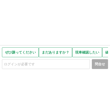
ぜひ譲ってください
まだありますか？
現車確認したい
値
問合せ
初めての方へ
利用規約
プライバシーポリシー
プライバシー・ステートメント
健全化に資する運用方針
お問い合わせ