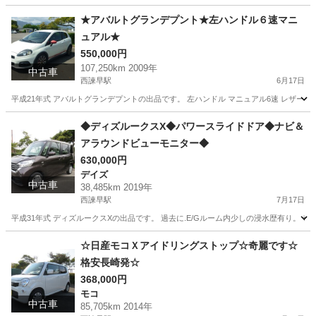
長崎
諫早市
西諫早駅
ネイキッド
オーナー
★アバルトグランデプント★左ハンドル６速マニ
ュアル★
550,000円
107,250km 2009年
中古車
西諫早駅
6月17日
平成21年式 アバルトグランデプントの出品です。 左ハンドル マニュアル6速 レザーステアリ
長崎
諫早市
西諫早駅
その他
左ハンドル
◆ディズルークスX◆パワースライドドア◆ナビ＆
アラウンドビューモニター◆
630,000円
デイズ
中古車
38,485km 2019年
西諫早駅
7月17日
平成31年式 ディズルークスXの出品です。 過去に.E/Gルーム内少しの浸水歴有り。 奇麗で程
長崎
諫早市
西諫早駅
デイズ
車両
☆日産モコＸアイドリングストップ☆奇麗です☆
格安長崎発☆
368,000円
モコ
中古車
85,705km 2014年