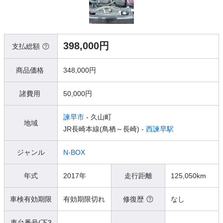
398,000円
支払総額
商品価格
348,000円
諸費用
50,000円
諫早市
- 久山町
地域
JR長崎本線(鳥栖～長崎) -
西諫早駅
ジャンル
N-BOX
年式
2017年
走行距離
125,050km
車検有効期限
有効期限切れ
修復歴
なし
車台番号(下3