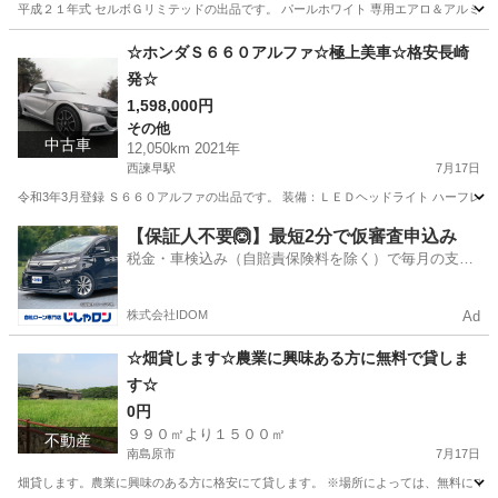
平成２１年式 セルボＧリミテッドの出品です。 パールホワイト 専用エアロ＆アルミホイール 
長崎
諫早市
西諫早駅
その他
セルボ
☆ホンダＳ６６０アルファ☆極上美車☆格安長崎
発☆
1,598,000円
その他
中古車
12,050km 2021年
西諫早駅
7月17日
令和3年3月登録 Ｓ６６０アルファの出品です。 装備：ＬＥＤヘッドライト ハーフレザ
長崎
諫早市
西諫早駅
その他
S660
【保証人不要🙆】最短2分で仮審査申込み
税金・車検込み（自賠責保険料を除く）で毎月の支払
額は一定の自社ローン🚗
株式会社IDOM
Ad
☆畑貸します☆農業に興味ある方に無料で貸しま
す☆
0円
９９０㎡より１５００㎡
不動産
南島原市
7月17日
畑貸します。農業に興味のある方に格安にて貸します。 ※場所によっては、無料にて