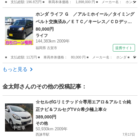
トエアコン （検9.6）
■ 支払総額: 196.8万円 ■ 車両本体価格： 1,898,000 円 ■ メーカー名：
長崎
諫早市
ホンダ
ホンダ ライフ Ｇ ／アルミホイール／タイミング
ベルト交換済み／ＥＴＣ／キーレス／ＣＤデッキ
／電格ミラー （検9.9）
80,000円
ライフ
144,383km 2009年
福岡県 古賀市
提携サイト
■ 支払総額: 11万円 ■ 車両本体価格： 80,000 円 ■ メーカー名： ホンダ
福岡
古賀市
ライフ
もっと見る
金太郎
さんのその他の投稿記事：
☆セルボGリミテッド☆専用エアロ＆アルミ☆純
正ナビ＆フルセグTV☆希少極上車☆
389,000円
その他
中古車
50,930km 2009年
西諫早駅
7月17日