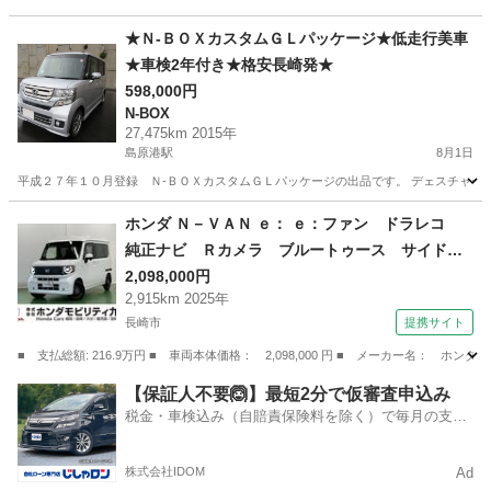
★Ｎ-ＢＯＸカスタムＧＬパッケージ★低走行美車
★車検2年付き★格安長崎発★
598,000円
N-BOX
27,475km 2015年
島原港駅
8月1日
平成２７年１０月登録 Ｎ-ＢＯＸカスタムＧＬパッケージの出品です。 デェスチャージ
長崎
南島原市
島原港駅
N-BOX
カスタム
ホンダ Ｎ－ＶＡＮ ｅ： ｅ：ファン ドラレコ
純正ナビ Ｒカメラ ブルートゥース サイドカ
ーテンエアバック 地デジチューナー 電動格納
2,098,000円
2,915km 2025年
ミラー 整備記録簿 インテリキー デモカーＵ
長崎市
提携サイト
Ｐ ＵＳＢ エアコン ＥＴＣ車載器 両側スラ
イドドア 禁煙 （検9.7）
■ 支払総額: 216.9万円 ■ 車両本体価格： 2,098,000 円 ■ メーカー名：
長崎
長崎市
ホンダ
【保証人不要🙆】最短2分で仮審査申込み
税金・車検込み（自賠責保険料を除く）で毎月の支払
額は一定の自社ローン🚗
株式会社IDOM
Ad