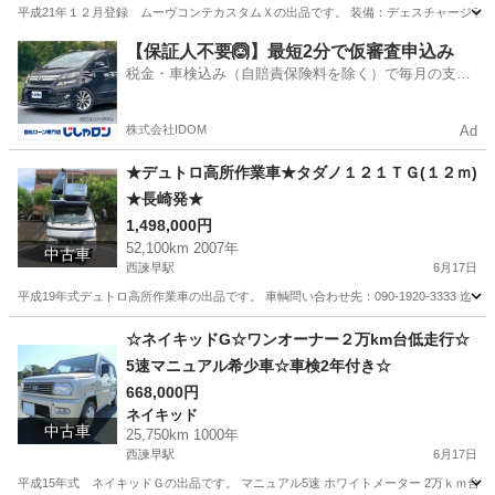
平成21年１２月登録 ムーヴコンテカスタムＸの出品です。 装備：デェスチャージライ
長崎
諫早市
西諫早駅
ムーヴ
ムーヴコンテ
【保証人不要🙆】最短2分で仮審査申込み
税金・車検込み（自賠責保険料を除く）で毎月の支払
額は一定の自社ローン🚗
株式会社IDOM
Ad
★デュトロ高所作業車★タダノ１２１ＴＧ(１２ｍ)
★長崎発★
1,498,000円
52,100km 2007年
中古車
西諫早駅
6月17日
平成19年式デュトロ高所作業車の出品です。 車輌問い合わせ先：090-1920-3333 迄
長崎
諫早市
西諫早駅
その他
デュトロ
☆ネイキッドG☆ワンオーナー２万km台低走行☆
5速マニュアル希少車☆車検2年付き☆
668,000円
ネイキッド
中古車
25,750km 1000年
西諫早駅
6月17日
平成15年式 ネイキッドＧの出品です。 マニュアル5速 ホワイトメーター 2万ｋｍ台低走行 ワ